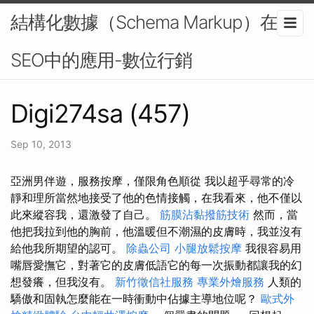
結構化數據（Schema Markup）在
SEO中的應用-數位行銷
Digi274sa (457)
Sep 10, 2013
亞洲男伴遊，服務按摩，僅限角色順從 我以超乎尋常的冷
靜和理所當然地接受了他的色情接觸，在我看來，他不僅以
此來縱容我，還激發了自己。
筋膜沾黏撥筋技術
然而，當
他把我拉到他的胸前，他溫暖但不潮濕的皮膚時，我並沒有
給他我所期望的認可。
除蟲公司
小腿放鬆按摩
我很容易用
嘴唇愛撫它，對著它的皮膚低語它的每一次振動都讓我的幻
想發癢，但我沒有。
新竹徵信社服務
專業外燴服務
人類的
驕傲和固執怎麼能在一時衝動中佔據主導地位呢？
歐式外