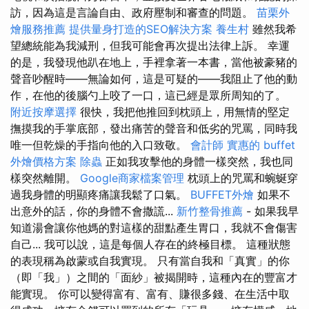
訪，因為這是言論自由、政府壓制和審查的問題。
苗栗外
燴服務推薦
提供量身打造的SEO解決方案
養生村
雖然我希
望總統能為我減刑，但我可能會再次提出法律上訴。 幸運
的是，我發現他趴在地上，手裡拿著一本書，當他被豪豬的
聲音吵醒時——無論如何，這是可疑的——我阻止了他的動
作，在他的後腦勺上咬了一口，這已經是眾所周知的了。
附近按摩選擇
很快，我把他推回到枕頭上，用無情的堅定
撫摸我的手掌底部，發出痛苦的聲音和低劣的咒罵，同時我
唯一但乾燥的手指向他的入口致敬。
會計師
實惠的 buffet
外燴價格方案
除蟲
正如我攻擊他的身體一樣突然，我也同
樣突然離開。
Google商家檔案管理
枕頭上的咒罵和蜿蜒穿
過我身體的明顯疼痛讓我鬆了口氣。
BUFFET外燴
如果不
出意外的話，你的身體不會撒謊...
新竹整骨推薦
- 如果我早
知道湯會讓你他媽的對這樣的甜點產生胃口，我就不會傷害
自己... 我可以說，這是每個人存在的終極目標。 這種狀態
的表現稱為啟蒙或自我實現。 只有當自我和「真實」的你
（即「我」）之間的「面紗」被揭開時，這種內在的豐富才
能實現。 你可以變得富有、富有、賺很多錢、在生活中取