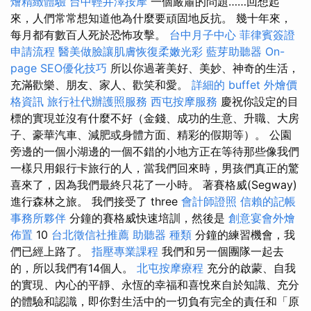
燴精緻體驗
台中輕井澤按摩
一個嚴肅的問題……回想起
來，人們常常想知道他為什麼要頑固地反抗。 幾十年來，
每月都有數百人死於恐怖攻擊。
台中月子中心
菲律賓簽證
申請流程
醫美做臉讓肌膚恢復柔嫩光彩
藍芽助聽器
On-
page SEO優化技巧
所以你過著美好、美妙、神奇的生活，
充滿歡樂、朋友、家人、歡笑和愛。
詳細的 buffet 外燴價
格資訊
旅行社代辦護照服務
西屯按摩服務
慶祝你設定的目
標的實現並沒有什麼不好（金錢、成功的生意、升職、大房
子、豪華汽車、減肥或身體方面、精彩的假期等）。 公園
旁邊的一個小湖邊的一個不錯的小地方正在等待那些像我們
一樣只用銀行卡旅行的人，當我們回來時，男孩們真正的驚
喜來了，因為我們最終只花了一小時。 著賽格威(Segway)
進行森林之旅。 我們接受了 three
會計師證照
信賴的記帳
事務所夥伴
分鐘的賽格威快速培訓，然後是
創意宴會外燴
佈置
10
台北徵信社推薦
助聽器 種類
分鐘的練習機會，我
們已經上路了。
指壓專業課程
我們和另一個團隊一起去
的，所以我們有14個人。
北屯按摩療程
充分的啟蒙、自我
的實現、內心的平靜、永恆的幸福和喜悅來自於知識、充分
的體驗和認識，即你對生活中的一切負有完全的責任和「原