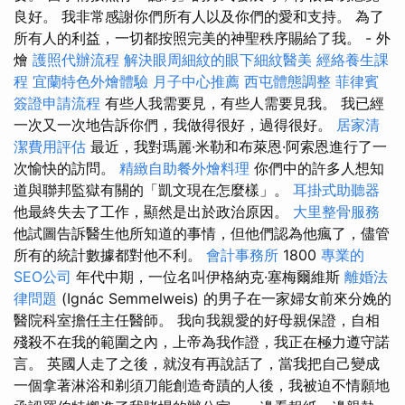
良好。 我非常感謝你們所有人以及你們的愛和支持。 為了
所有人的利益，一切都按照完美的神聖秩序賜給了我。 - 外
燴
護照代辦流程
解決眼周細紋的眼下細紋醫美
經絡養生課
程
宜蘭特色外燴體驗
月子中心推薦
西屯體態調整
菲律賓
簽證申請流程
有些人我需要見，有些人需要見我。 我已經
一次又一次地告訴你們，我做得很好，過得很好。
居家清
潔費用評估
最近，我對瑪麗·米勒和布萊恩·阿索恩進行了一
次愉快的訪問。
精緻自助餐外燴料理
你們中的許多人想知
道與聯邦監獄有關的「凱文現在怎麼樣」。
耳掛式助聽器
他最終失去了工作，顯然是出於政治原因。
大里整骨服務
他試圖告訴醫生他所知道的事情，但他們認為他瘋了，儘管
所有的統計數據都對他不利。
會計事務所
1800
專業的
SEO公司
年代中期，一位名叫伊格納克·塞梅爾維斯
離婚法
律問題
(Ignác Semmelweis) 的男子在一家婦女前來分娩的
醫院科室擔任主任醫師。 我向我親愛的好母親保證，自相
殘殺不在我的範圍之內，上帝為我作證，我正在極力遵守諾
言。 英國人走了之後，就沒有再說話了，當我把自己變成
一個拿著淋浴和剃須刀能創造奇蹟的人後，我被迫不情願地