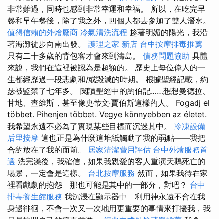
非常難過，同時也感到非常幸運和幸福。 所以，在吃完早
餐和早午餐後，除了我之外，四個人都去參加了雙人潛水。
值得信賴的外燴廠商
冷氣清洗流程
趁著明媚的陽光，我沿
著海灘徒步向南出發。
護理之家 新店
台中按摩排毒推薦
只有二​​十多歲的背包客才會來到濤島。
債務問題協助
具體
來說，我們在這裡被認為是超額的。 歷史上每位偉人的一
生都經歷過一段悲劇和/或毀滅的時期。 根據聖經記載，約
瑟被監禁了七年多。 閱讀聖經中的約伯記……想想曼德拉、
甘地、查維斯，甚至像史蒂文·賈伯斯這樣的人。 Fogadj el
többet. Pihenjen többet. Vegye könnyebben az életet.
我希望永遠不必為了實現某些目標而沉迷其中。
冷凍設備
后里按摩
這也正是為什麼這堆紙觸動了我的弱點——我把
合約放在了我的面前。
居家清潔費用評估
台中外燴服務首
選
洗完澡後，我確信，如果我親愛的客人重演天鵝死亡的
場景，一定會是這樣。
台北按摩服務
然而，如果我待在家
裡看戲劇的抱怨，那也可能是其中的一部分，對吧？
台中
排毒養生館服務
我沉浸在顯示器中，利用神永遠不會在我
身邊徘徊，不會一次又一次地用更重要的事情來打擾我，我