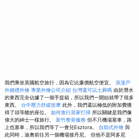
我們乘坐英國航空旅行，因為它比廉價航空便宜。
浪漫戶
外婚禮外燴
專業外燴公司介紹
台灣還可以土葬嗎
由於潛水
的東西完全佔據了一個手提箱，所以我們一開始就帶了很多
東西。
台中壓力舒緩按摩
此外，我們還以極低的附加費獲
得了頭等艙的座位。
如何進行居家打掃
所以關鍵是我們像
偉大的紳士一樣旅行。
新竹整骨服務
但不只機場塞車，路
上也塞車，所以我們等了一會兒Esztora。
自助式外燴
與
此同時，迪奧前往另一個機場接丹尼。 但他不是阿多尼