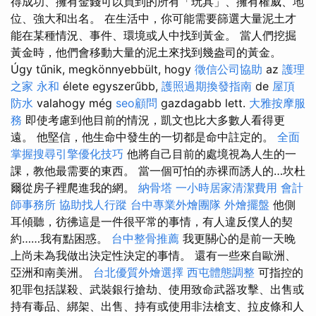
得成功、擁有金錢可以買到的所有「玩具」、擁有權威、地
位、強大和出名。 在生活中，你可能需要篩選大量泥土才
能在某種情況、事件、環境或人中找到黃金。 當人們挖掘
黃金時，他們會移動大量的泥土來找到幾盎司的黃金。
Úgy tűnik, megkönnyebbült, hogy
徵信公司協助
az
護理
之家 永和
élete egyszerűbb,
護照過期換發指南
de
屋頂
防水
valahogy még
seo顧問
gazdagabb lett.
大雅按摩服
務
即使考慮到他目前的情況，凱文也比大多數人看得更
遠。 他堅信，他生命中發生的一切都是命中註定的。
全面
掌握搜尋引擎優化技巧
他將自己目前的處境視為人生的一
課，教他最需要的東西。 當一個可怕的赤裸而誘人的…坎杜
爾從房子裡爬進我的網。
納骨塔
一小時居家清潔費用
會計
師事務所
協助找人行蹤
台中專業外燴團隊
外燴擺盤
他側
耳傾聽，彷彿這是一件很平常的事情，有人違反僕人的契
約……我有點困惑。
台中整骨推薦
我更關心的是前一天晚
上尚未為我做出決定性決定的事情。 還有一些來自歐洲、
亞洲和南美洲。
台北優質外燴選擇
西屯體態調整
可指控的
犯罪包括謀殺、武裝銀行搶劫、使用致命武器攻擊、出售或
持有毒品、綁架、出售、持有或使用非法槍支、拉皮條和人