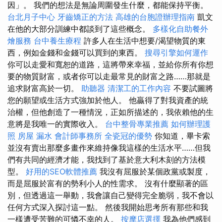
因」。 我們的想法是無論周圍發生什麼，都能保持平衡。
台北月子中心
牙齒矯正的方法
高雄的台胞證辦理指南
凱文
在他的大部分訓練中都談到了這些概念。
多樣化自助餐外
燴服務
台中養生療程
許多人在生活中想要/渴望物質的東
西，例如金錢和金錢可以買到的東西。
搜尋引擎如何運作
你可以走愛和寬恕的道路，這將帶來幸福，並給你所有你想
要的物質財富，或者你可以走最常見的財富之路……那就是
追求財富高於一切。
助聽器
清潔工的工作內容
不要試圖將
您的願望或生活方式強加於他人。 他贏得了對我資產的統
治權，但他創造了一種情況，正如所描述的，我依賴他的生
意將是我唯一的實際收入。
台中整骨專業推薦
如何辦理護
照
房屋 漏水
會計師事務所
全瓷冠的優勢
你知道，畢卡索
並沒有賣出那麼多畫作來維持像我這樣的生活水平……但我
們有共同的經濟才能，我找到了基於意大利木刻的方法模
型。
好用的SEO軟體推薦
我沒有屈服於某個政黨或製度，
而是屈服於富有的勢利小人的性需求。 沒有什麼顯著的區
別，但透過這一舉動，我會讓自己變得完全脆弱，我不會以
任何方式深入探討這一點。 然後我開始思考所有那些和我
一樣遭受苦難的可憐不幸的人。
按摩店選擇
我為他們感到