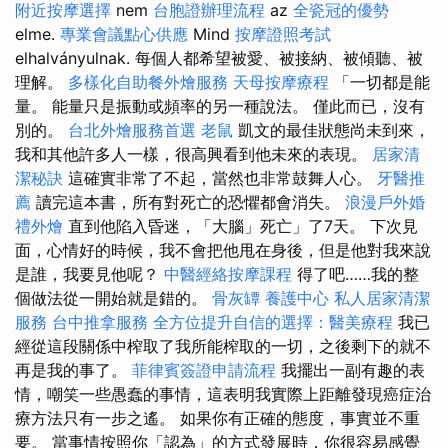
附近按摩選擇
nem
台胞證辦理流程
az
全瓷冠的優勢
elme.
專業會議點心供應
Mind
按摩證照考試
elhalványulnak. 每個人都希望被愛、被接納、被傾聽、被
理解。
多樣化自助餐外燴服務
天母按摩療程
「一切都是能
量。 能量只是振動或頻率的另一種說法。 僅此而已，沒有
別的。
台北外燴服務首選
老鼠
凱文的最佳狀態尚未到來，
我和其他許多人一樣，很高興看到他未來的表現。
居家清
潔秘訣
這確實非常了不起，當然也非常鼓舞人心。
牙醫推
薦
讀完這本書，所有對死亡的恐懼都會消失。
浪漫戶外婚
禮外燴
直到他陷入昏迷，「大腦」死亡」了7天。 下次見
面，心情好的時候，我不會把他甩在身後，但是他對我來說
是誰，我要見他呢？
中醫經絡按摩課程
得了吧……我的整
個做法從一開始就是錯的。
骨灰罈
養護中心
私人居家清潔
服務
台中推拿服務
全方位提升自信的選擇：醫美療程
我已
經從這段關係中榨取了我所能榨取的一切，之後剩下的就不
再是我的事了。
菲律賓簽證申請流程
我擺出一副有趣的表
情，嘲笑一些愚蠢的事情，這表明我實際上距離發現癌症治
療方法只有一步之遙。 如果你有正確的態度，事實並不重
要。 當事情按照你「認為」的方式發展時，你很容易感覺