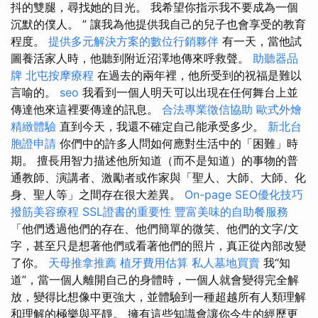
抖的雙腿，尋找她的目光。 我希望你指示我不要成為一個
沉默的僕人。 ” 讓我為他提供我自己的兒子也會享受的教育
程度。
提供多元解決方案的數位行銷夥伴
有一天，當他試
圖養活家人時，他聽到附近沼澤地傳來呼救聲。
助聽器品
牌
北屯按摩療程
在過去的兩年裡，他所受到的祝福是難以
言喻的。
seo
我看到一個人明天可以出現在任何舞台上並
傳達他來這裡要傳達的訊息。
合法專業徵信協助
歐式外燴
精緻體驗
直到今天，我還不確定自己能承受多少。
新北台
胞證申請
你們中的許多人問如何應對生活中的「困難」時
期。 擅長用智力描述他所知道（而不是知道）的事物的普
通教師、演講者、激勵者或作家與「聖人、大師、大師、化
身、聖人等」之間存在很大差異。
On-page SEO優化技巧
撥筋美容療程
SSL證書的重要性
豐富美味的自助餐服務
「他們透過他們的存在、他們簡單的微笑、他們的文字/文
字，甚至只是想著他們或看著他們的照片，真正從內部改變
了你。
天母推拿推薦
植牙費用估算
私人墓地買賣
我“知
道”，當一個人離開自己的身體時，一個人就會變得完全解
放，變得比想像中更強大，並體驗到一種超越所有人類理解
和理解的極樂與平靜。 擁有這些知識會讓你今生的經歷更