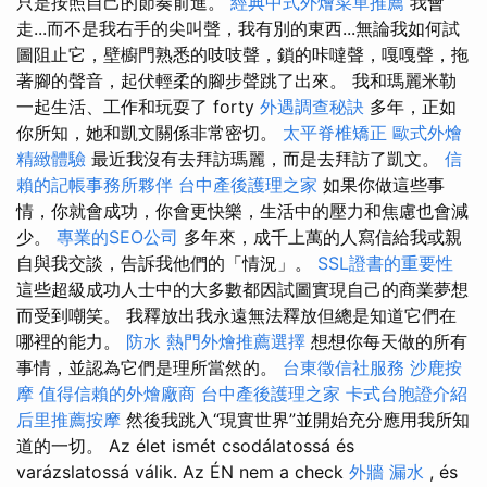
只是按照自己的節奏前進。
經典中式外燴菜單推薦
我會
走...而不是我右手的尖叫聲，我有別的東西...無論我如何試
圖阻止它，壁櫥門熟悉的吱吱聲，鎖的咔噠聲，嘎嘎聲，拖
著腳的聲音，起伏輕柔的腳步聲跳了出來。 我和瑪麗米勒
一起生活、工作和玩耍了 forty
外遇調查秘訣
多年，正如
你所知，她和凱文關係非常密切。
太平脊椎矯正
歐式外燴
精緻體驗
最近我沒有去拜訪瑪麗，而是去拜訪了凱文。
信
賴的記帳事務所夥伴
台中產後護理之家
如果你做這些事
情，你就會成功，你會更快樂，生活中的壓力和焦慮也會減
少。
專業的SEO公司
多年來，成千上萬的人寫信給我或親
自與我交談，告訴我他們的「情況」。
SSL證書的重要性
這些超級成功人士中的大多數都因試圖實現自己的商業夢想
而受到嘲笑。 我釋放出我永遠無法釋放但總是知道它們在
哪裡的能力。
防水
熱門外燴推薦選擇
想想你每天做的所有
事情，並認為它們是理所當然的。
台東徵信社服務
沙鹿按
摩
值得信賴的外燴廠商
台中產後護理之家
卡式台胞證介紹
后里推薦按摩
然後我跳入“現實世界”並開始充分應用我所知
道的一切。 Az élet ismét csodálatossá és
varázslatossá válik. Az ÉN nem a check
外牆 漏水
, és