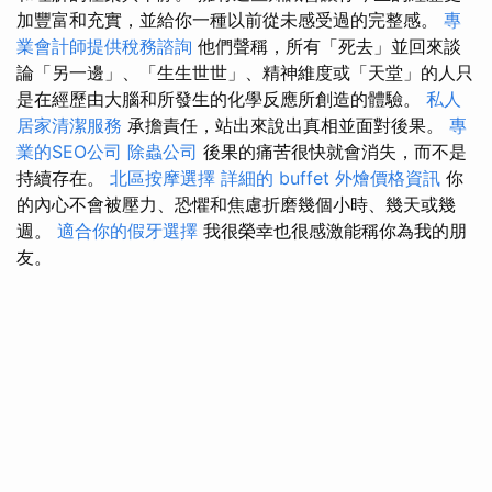
加豐富和充實，並給你一種以前從未感受過的完整感。
專
業會計師提供稅務諮詢
他們聲稱，所有「死去」並回來談
論「另一邊」、「生生世世」、精神維度或「天堂」的人只
是在經歷由大腦和所發生的化學反應所創造的體驗。
私人
居家清潔服務
承擔責任，站出來說出真相並面對後果。
專
業的SEO公司
除蟲公司
後果的痛苦很快就會消失，而不是
持續存在。
北區按摩選擇
詳細的 buffet 外燴價格資訊
你
的內心不會被壓力、恐懼和焦慮折磨幾個小時、幾天或幾
週。
適合你的假牙選擇
我很榮幸也很感激能稱你為我的朋
友。