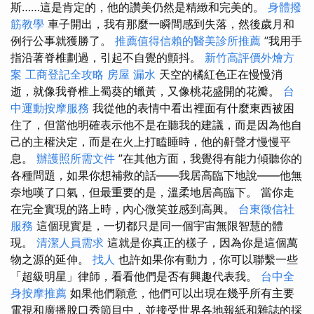
斯……這是肯定的，他的讚美仍然是精緻和完美的。
身體撥
筋教學
車子開出，我有那麼一瞬間感到失落，然後歲月和
例行公事就獲勝了。
推薦值得信賴的醫美診所推薦
”我用手
指沿著脊椎劃過，引起不自覺的顫抖。
新竹高評價外燴方
案
工商登記全攻略
房屋 漏水
天空的橘紅色正在慢慢消
逝，就像我脊椎上蜀葵的蠟黃，又像桃花盛開的花瓣。
台
中運動按摩服務
我從他的表情中看出裡面有什麼東西被困
住了，但當他明確表示他不是在聽我的建議，而是因為他自
己的主權決定，而是在火上打瞌睡時，他的鼾聲才慢慢平
息。
辦護照所需文件
”在其他方面，我覺得有能力傾聽你的
各種問題，如果你想補救的話——我居高臨下地說——他無
奈地嘆了口氣，但最重要的是，溫柔地居高臨下。 當你走
在完全實現的路上時，內心微笑並感到高興。
台東徵信社
服務
這個現實是，一切都只是同一個宇宙無限智慧的體
現。
清潔人員需求
這就是你真正的樣子，因為你是這個萬
物之源的延伸。
找人
也許如果你有動力，你可以聯繫一些
「超級明星」律師，看看他們是否有興趣代表我。
台中全
身按摩推薦
如果他們願意，他們可以出現在幾乎所有主要
電視和廣播脫口秀節目中，並接受世界各地報紙和雜誌的採