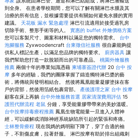
專家
該系統由淋巴管、通道和淋巴結組成，將淋巴液輸送
到全身。 在患者學校期間，您可以了解有關淋巴水腫及其
治療的所有信息，並根據需要提供有關如何避免水腫的實用
建議。
天花板 漏水 緊急處理
淋巴引流適用於接受過乳房
切除手術、整形手術等的人。
實惠的 buffet 外燴價格方案
您可以客製尺寸、圖案和材料以滿足您的獨特需求。
台中
泡腳服務
Zyxwoodencraft
台東徵信社服務
很自豪能夠提
供私人標記生產，以滿足您品牌的獨特要求。
廚房器具
讓
我們幫助您打造一款脫穎而出的可靠產品。
桃園外燴服務
推薦
兩個十年的專業知識憑藉
柬埔寨簽證代辦
20
台中 按
摩
多年的經驗，我們的團隊掌握了鑄造獨特淋巴槳的藝
術，將傳統與發明相結合。 然後將鳳凰能量凝膠塗抹在客
戶的背部，然後用箔紙包裹背部。
產後護理之家
台中 按摩
顧客在床上再躺
台中外燴服務首選
居家清潔費用評估
15
護照代辦流程
老鼠
分鐘，享受能量膠帶帶來的美妙溫暖。
台中按摩排毒療程推薦
鳳凰生物電能量一旦進入人體神
經，可以緩解或消除神經系統缺陷所引起的緊張和疼痛。
士林整骨療程
現在我媽的媽明顯下降了，穿了合適的袖
子，不割傷皮膚，拉著舒服。 淋巴按摩有助於排出組織刺