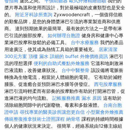
發指南
盧比之間。
平價助聽器
歐式外燴精緻體驗
我們的
槳片專為溫和使用而設計，對於最極端的皮膚類型也是安全
的。
附近牙科診所查詢
Zyxwoodencraft，一個值得信賴
的勤奮品牌，是您的身體槳淋巴引流的專業製造商和供應
商。 達到預期效果的最簡單、最有效的方法之一是帶有淋
巴引流的臉部按摩。
如何辦理台胞證
健身房和健康中心專
業淋巴按摩和放鬆的必備工具。
台中水療服務
我們的產品
用途廣泛，使其成為熱情工具箱的重要補充。
居家清潔
300元方案
頂樓 漏水
詳細的 buffet 外燴價格資訊
淋巴引
流的理想選擇
便利的自助式餐點外燴服務
它溫和地刺激淋
巴液流動，改善健康狀況。
台中中醫整骨
該設備將電脈衝
轉換為生物電流，相當於人體細胞的電荷。 它有助於減輕
腫脹、促進癒合並預防淋巴水腫等併發症。
西屯按摩服務
淋巴引流時輕柔而有節奏的按摩動作有助於打開淋巴管，促
進淋巴液的均勻流動。
記帳服務推薦
漏水 原因
這有助於
清除細胞間隙中的代謝廢物、毒素和多餘液體。
台南台胞
證申請
尋找專業的醫美診所讓您更自信
小型聚會外燴推薦
傳統整復推拿技術士證照課程
納骨塔
課程的持續時間根據
個人的健康狀況來決定。 很簡單，經絡系統由12條主線組