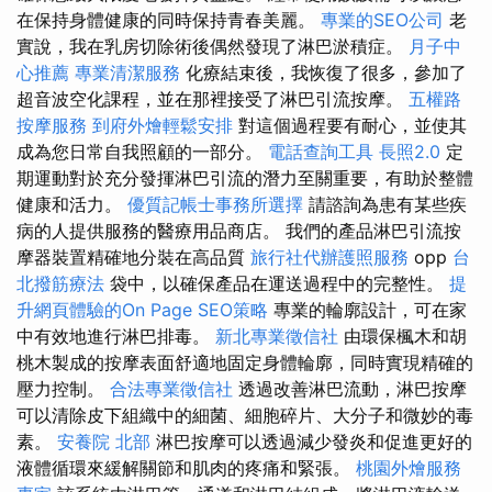
在保持身體健康的同時保持青春美麗。
專業的SEO公司
老
實說，我在乳房切除術後偶然發現了淋巴淤積症。
月子中
心推薦
專業清潔服務
化療結束後，我恢復了很多，參加了
超音波空化課程，並在那裡接受了淋巴引流按摩。
五權路
按摩服務
到府外燴輕鬆安排
對這個過程要有耐心，並使其
成為您日常自我照顧的一部分。
電話查詢工具
長照2.0
定
期運動對於充分發揮淋巴引流的潛力至關重要，有助於整體
健康和活力。
優質記帳士事務所選擇
請諮詢為患有某些疾
病的人提供服務的醫療用品商店。 我們的產品淋巴引流按
摩器裝置精確地分裝在高品質
旅行社代辦護照服務
opp
台
北撥筋療法
袋中，以確保產品在運送過程中的完整性。
提
升網頁體驗的On Page SEO策略
專業的輪廓設計，可在家
中有效地進行淋巴排毒。
新北專業徵信社
由環保楓木和胡
桃木製成的按摩表面舒適地固定身體輪廓，同時實現精確的
壓力控制。
合法專業徵信社
透過改善淋巴流動，淋巴按摩
可以清除皮下組織中的細菌、細胞碎片、大分子和微妙的毒
素。
安養院 北部
淋巴按摩可以透過減少發炎和促進更好的
液體循環來緩解關節和肌肉的疼痛和緊張。
桃園外燴服務