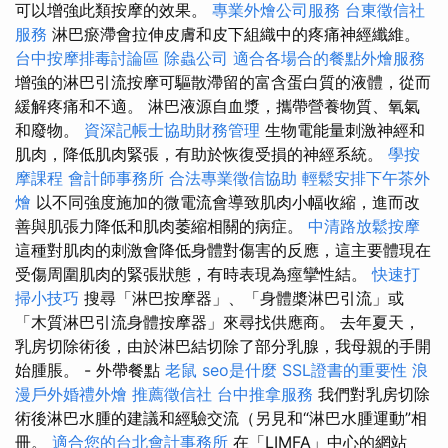
可以增強此類按摩的效果。
專業外燴公司服務
台東徵信社
服務
淋巴瘀滯會拉伸皮膚和皮下組織中的疼痛神經纖維。
台中按摩排毒討論區
除蟲公司
適合各場合的餐點外燴服務
增強的淋巴引流按摩可驅散滯留的富含蛋白質的液體，從而
緩解疼痛和不適。 淋巴液源自血漿，攜帶營養物質、氧氣
和廢物。
資深記帳士協助財務管理
生物電能量刺激神經和
肌肉，降低肌肉緊張，有助於恢復受損的神經系統。
學按
摩課程
會計師事務所
合法專業徵信協助
輕鬆安排下午茶外
燴
以不同強度施加的微電流會導致肌肉小幅收縮，進而改
善與肌張力降低和肌肉萎縮相關的病症。
中清路放鬆按摩
這種對肌肉的刺激會降低身體對傷害的反應，這主要體現在
受傷周圍肌肉的緊張狀態，有時表現為痙攣性結。
快速打
掃小技巧
搜尋「淋巴按摩器」、「身體槳淋巴引流」或
「木質淋巴引流身體按摩器」來尋找供應商。 去年夏天，
乳房切除術後，由於淋巴結切除了部分乳腺，我母親的手開
始腫脹。 - 外帶餐點
老鼠
seo是什麼
SSL證書的重要性
浪
漫戶外婚禮外燴
推薦徵信社
台中推拿服務
我們對乳房切除
術後淋巴水腫的建議和經驗交流（另見和“淋巴水腫運動”相
冊。
適合您的台北會計事務所
在「LIMFA」中心的網站