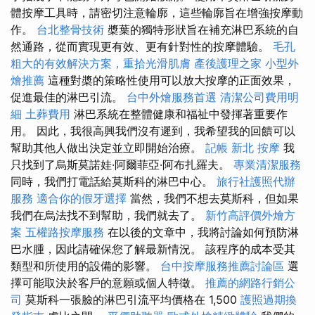
體按摩工具時，請密切注意輪廓，這些輪廓旨在增強按摩動
作。
台北整骨技術
槳葉的獨特形狀旨在補充淋巴系統的自
然通路，從而實現更有效、更有針對性的按摩體驗。
毛孔
粗大的有效解決方案，重拾光滑肌膚
產後護理之家
小型外
燴推薦
這種對槳的策略性使用可以放大按摩的正面效果，
促進最佳的淋巴引流。
台中外燴服務首選
清潔公司費用明
細
土葬費用
淋巴系統在整體健康和福祉中發揮著重要作
用。 因此，我很高興我們沒有遲到，我希望我的回饋可以
幫助其他人做出決定並立即開始治療。
記帳
新北 按摩
我
只找到了烏斯莫諾娃·阿爾菲亞·阿布扎羅夫。
專業清潔服務
同時，我們打電話給莫斯科的淋巴中心。
旅行社護照代辦
服務
適合你的假牙選擇
當然，我們不想去莫斯科，但如果
我們在烏法找不到幫助，我們就去了。
新竹高評價外燴方
案
五權路按摩服務
在以後的文章中，我將討論如何預防淋
巴水腫，因此請確保您了解最新情況。 該程序的成本受其
類型和所使用的設備的影響。
台中按摩服務推薦討論區
選
擇可能取決於客戶的意願或個人特徵。
推薦的網路行銷公
司
莫斯科一張臉的淋巴引流平均價格在 1,500
護照過期換