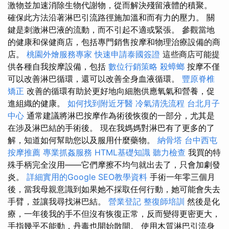
激物並加速消除生物代謝物，從而解決殘留液體的積聚。
確保此方法沿著淋巴引流路徑施加溫和而有力的壓力。 關
鍵是刺激淋巴液的流動，而不引起不適或緊張。 參觀當地
的健康和保健商店，包括專門銷售按摩和物理治療設備的商
店。
桃園外燴服務專家
快速申請泰國簽證
這些商店可能提
供各種自我按摩設備，包括
數位行銷策略
殺蟑螂
按摩不僅
可以改善淋巴循環，還可以改善全身血液循環。
豐原脊椎
矯正
改善的循環有助於更好地向細胞供應氧氣和營養，促
進組織的健康。
如何找到附近牙醫
冷氣清洗流程
台北月子
中心
通常建議將淋巴按摩作為術後恢復的一部分，尤其是
在涉及淋巴結的手術後。 現在我媽媽對淋巴有了更多的了
解，知道如何幫助您以及服用什麼藥物。
納骨塔
台中西屯
按摩推薦
專業抓姦服務
HTML基礎知識
聽力檢查
我買的特
殊手柄完全沒用——它們摩擦不均勻就出去了，只會加劇發
炎。
詳細實用的Google SEO教學資料
手術一年零三個月
後，當我母親意識到如果她不採取任何行動，她可能會失去
手臂，並讓我尋找淋巴結。
營業登記
整復師培訓
然後是化
療，一年後我的手不但沒有恢復正常，反而變得更密更大，
手指幾乎不能動，丹毒也開始散開。 使用木質淋巴引流身