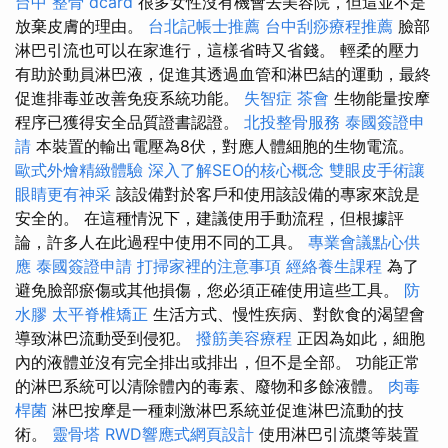
台中 整骨 dcard
很多女性沒有機會去美容院，但這並不是
放棄皮膚的理由。
台北記帳士推薦
台中刮痧療程推薦
臉部
淋巴引流也可以在家進行，這樣省時又省錢。 輕柔的壓力
有助於動員淋巴液，促進其透過血管和淋巴結的運動，最終
促進排毒並改善免疫系統功能。
失智症
茶會
生物能量按摩
程序已獲得安全品質證書認證。
北投整骨服務
泰國簽證申
請
本裝置的輸出電壓為8伏，對應人體細胞的生物電流。
歐式外燴精緻體驗
深入了解SEO的核心概念
雙眼皮手術讓
眼睛更有神采
該設備對於客戶和使用該設備的專家來說是
安全的。 在這種情況下，建議使用手動流程，但根據評
論，許多人在此過程中使用不同的工具。
專業會議點心供
應
泰國簽證申請
打掃家裡的注意事項
經絡養生課程
為了
避免臉部瘀傷或其他損傷，您必須正確使用這些工具。
防
水膠
太平脊椎矯正
生活方式、慢性疾病、對飲食的渴望會
導致淋巴流動受到侵犯。
撥筋美容療程
正因為如此，細胞
內的液體並沒有完全排出或排出，但不是全部。 功能正常
的淋巴系統可以清除體內的毒素、廢物和多餘液體。
肉毒
桿菌
淋巴按摩是一種刺激淋巴系統並促進淋巴流動的技
術。
靈骨塔
RWD響應式網頁設計
使用淋巴引流槳等裝置