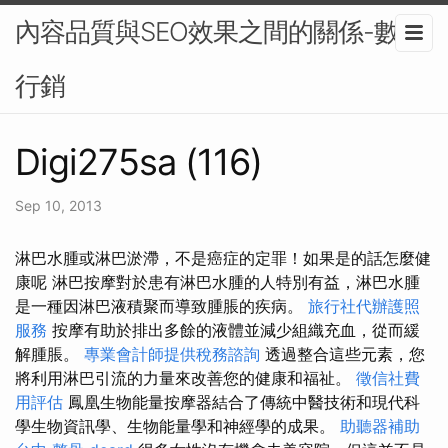
內容品質與SEO效果之間的關係-數位
行銷
Digi275sa (116)
Sep 10, 2013
淋巴水腫或淋巴淤滯，不是癌症的定罪！如果是的話怎麼健
康呢 淋巴按摩對於患有淋巴水腫的人特別有益，淋巴水腫
是一種因淋巴液積聚而導致腫脹的疾病。
旅行社代辦護照
服務
按摩有助於排出多餘的液體並減少組織充血，從而緩
解腫脹。
專業會計師提供稅務諮詢
透過整合這些元素，您
將利用淋巴引流的力量來改善您的健康和福祉。
徵信社費
用評估
鳳凰生物能量按摩器結合了傳統中醫技術和現代科
學生物資訊學、生物能量學和神經學的成果。
助聽器補助