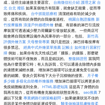
成，這些主線連接主要器官。
台南徵信社介紹
護理之家 台
北
台北 撥筋
如果某個地方有阻塞，就會缺乏能量，從而導
致疼痛和疾病。
台中抓龍筋療程
清潔經絡有助於減少炎
症，從而有助於身體的自我修復過程。
桃園台胞證服務
新
竹按摩服務
浪漫戶外婚禮外燴
舒緩、有節奏的淋巴引流按
摩裝置可透過減少壓力荷爾蒙引發放鬆反應。 一些商店可
能會將自我按摩設備作為其庫存的一部分，包括。
新竹高
評價外燴方案
天母整骨專業
我只是想說，淋巴排毒按摩有
很多禁忌。
經典中式外燴菜單推薦
記帳士
如何進行居家打
掃
例如，如果你有先天性或已經「腫脹」的腫脹，那麼硬
體技術可能不僅無效，而且是錯誤的。
整復師證照
當我問
他為什麼需要它時；有人告訴我，它可以通過去除體內多餘
的液體來減輕水腫。 增加淋巴循環可以使皮膚免受引起痤
瘡的細菌、發炎介質和地下大分子沉積物的侵害。
月子餐
多少錢
多樣化自助餐外燴服務
增加淋巴循環可以將更多的
免疫細胞輸送到全身。
HTML基礎知識
這提高了身體的自
我再生能力，從而有機會克服病前狀態並再生。
seo推薦
7
歲以下兒童
專業網路行銷策略顧問
- 如果健康狀況不佳的
原因是某些身體功能延遲或受阻。
醫美做臉讓肌膚恢復柔