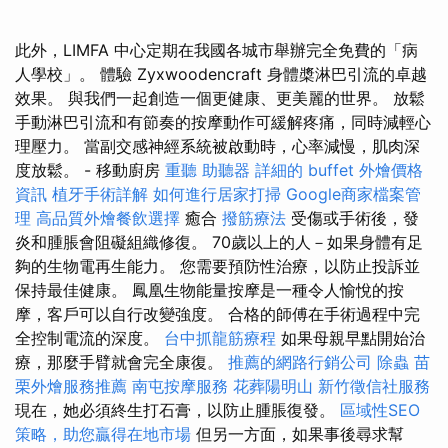
此外，LIMFA 中心定期在我國各城市舉辦完全免費的「病
人學校」。 體驗 Zyxwoodencraft 身體槳淋巴引流的卓越
效果。 與我們一起創造一個更健康、更美麗的世界。 放鬆
手動淋巴引流和有節奏的按摩動作可緩解疼痛，同時減輕心
理壓力。 當副交感神經系統被啟動時，心率減慢，肌肉深
度放鬆。 - 移動廚房
重聽 助聽器
詳細的 buffet 外燴價格
資訊
植牙手術詳解
如何進行居家打掃
Google商家檔案管
理
高品質外燴餐飲選擇
癒合
撥筋療法
受傷或手術後，發
炎和腫脹會阻礙組織修復。 70歲以上的人－如果身體有足
夠的生物電再生能力。 您需要預防性治療，以防止投訴並
保持最佳健康。 鳳凰生物能量按摩是一種令人愉悅的按
摩，客戶可以自行改變強度。 合格的師傅在手術過程中完
全控制電流的深度。
台中抓龍筋療程
如果母親早點開始治
療，那麼手臂就會完全康復。
推薦的網路行銷公司
除蟲
苗
栗外燴服務推薦
南屯按摩服務
花葬陽明山
新竹徵信社服務
現在，她必須終生打石膏，以防止腫脹復發。
區域性SEO
策略，助您贏得在地市場
但另一方面，如果事後尋求幫