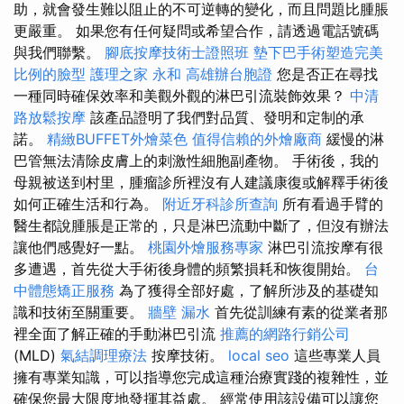
助，就會發生難以阻止的不可逆轉的變化，而且問題比腫脹
更嚴重。 如果您有任何疑問或希望合作，請透過電話號碼
與我們聯繫。
腳底按摩技術士證照班
墊下巴手術塑造完美
比例的臉型
護理之家 永和
高雄辦台胞證
您是否正在尋找
一種同時確保效率和美觀外觀的淋巴引流裝飾效果？
中清
路放鬆按摩
該產品證明了我們對品質、發明和定制的承
諾。
精緻BUFFET外燴菜色
值得信賴的外燴廠商
緩慢的淋
巴管無法清除皮膚上的刺激性細胞副產物。 手術後，我的
母親被送到村里，腫瘤診所裡沒有人建議康復或解釋手術後
如何正確生活和行為。
附近牙科診所查詢
所有看過手臂的
醫生都說腫脹是正常的，只是淋巴流動中斷了，但沒有辦法
讓他們感覺好一點。
桃園外燴服務專家
淋巴引流按摩有很
多遭遇，首先從大手術後身體的頻繁損耗和恢復開始。
台
中體態矯正服務
為了獲得全部好處，了解所涉及的基礎知
識和技術至關重要。
牆壁 漏水
首先從訓練有素的從業者那
裡全面了解正確的手動淋巴引流
推薦的網路行銷公司
(MLD)
氣結調理療法
按摩技術。
local seo
這些專業人員
擁有專業知識，可以指導您完成這種治療實踐的複雜性，並
確保您最大限度地發揮其益處。 經常使用該設備可以讓您