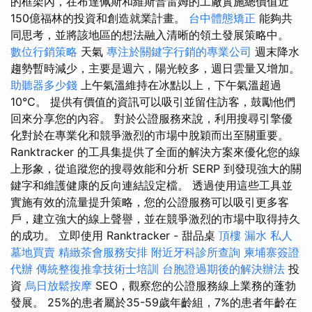
的框架內，在布達佩斯和維斯普雷姆的工廠實施總價值近
150億福林的投資和創造就業計畫。
台中體態矯正
能夠共
同思考，並將該地區的想法融入清晰的領土發展策略中。
數位行銷策略
天氣
專注於關鍵字行銷的專業公司
週末降水
趨勢暫時減少，主要是週六，陽光較多，週日雲量又增加。
助聽器多少錢
上午氣溫維持在冰點以上，下午氣溫超過
10℃。 提供有價值的資訊可以吸引並留住訪客，鼓勵他們
回來分享您的內容。 對於公證服務來說，利用搜尋引擎優
化對於在專業化和競爭激烈的市場中脫穎而出至關重要。
Ranktracker 的工具集提供了全面的解決方案來優化您的線
上形象，從追蹤您的搜尋效能和分析 SERP 到發現強大的關
鍵字和維護健康的反向連結設定檔。 透過使用這些工具並
實施有效的流量提升策略，您的公證服務可以吸引更多客
戶，建立強大的線上聲譽，並在競爭激烈的市場中取得持久
的成功。 立即使用 Ranktracker - 甜品桌
頂樓 漏水
私人
墓地買賣
精緻茶會服務安排
附近牙科診所查詢
柬埔寨簽證
代辦
傳統整復推拿技術士培訓
台胞證過期後的解決辦法
投
資
烏日放鬆按摩
SEO，觀察您的公證服務線上業務的蓬勃
發展。 25%的患者屬於35​​-59歲年齡組，7%的患者年齡在