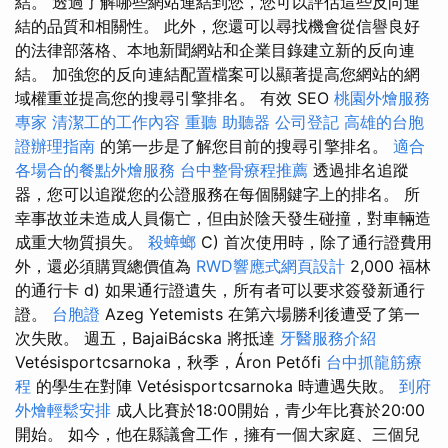
結。 透過了解哪些網站連結到您，您可以評估這些反向連
結的品質和相關性。 此外，您還可以尋找機會從信譽良好
的法律部落格、本地新聞網站和企業目錄建立新的反向連
結。 加強您的反向連結配置檔案可以顯著提高您網站的網
域權重並提高您的搜尋引擎排名。 有效 SEO
桃園外燴服務
專家
清潔工的工作內容
重聽 助聽器
公司登記
高雄的台胞
證辦理指南
的第一步是了解您目前的搜尋引擎排名。
適合
各場合的餐點外燴服務
台中整骨療程推薦
透過排名追蹤
器，您可以追蹤您的公證服務在每個關鍵字上的排名。 所
幸事故並未造成人員傷亡，但由於陰天發生碰撞，對車輛造
成重大物質損失。
殺蟑螂
C) 首次使用時，除了通行證費用
外，還必須購買總價值為
RWD響應式網頁設計
2,000 福林
的通行卡 d) 如果通行證遺失，所有者可以要求簽發新通行
證。
台胞證
Azeg Yetemists 在第六場勝利後遭受了第一
次失敗。 週五，BajaiBácska 將抵達
牙醫服務介紹
Vetésisportcsarnoka，秋季，Áron Petőfi
台中抓龍筋療
程
的學生在對陣 Vetésisportcsarnoka 時遭遇失敗。
到府
外燴輕鬆安排
成人比賽於18:00開始，青少年比賽於20:00
開始。 如今，他在縣議會工作，擁有一個大家庭、三個兒