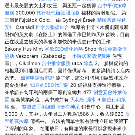
選出最美麗的女士和女王，與王冠一起獲得
台中平價按摩
服務
200,000
旅行社代辦護照服務
福林的海灘度假。 第
三個是Fújtátok Gold。 由 Gyöngyi Érsek
精緻茶會服務
安排
Csanádi
推拿與整復結合
執導的卡博卡木偶劇院最新
製作的英文劇《在路上》的籌備工作已於昨天9 首映，目前
正在以過去幾天的興奮和加快的步伐進行中的工作。
Bakony Hús Mint
谷歌SEO優化策略
Shop
合法專業徵信
協助
Veszprém（Zabadság
一小時居家清潔費用
住宅
區），Ciklámen
台中推拿服務
utca
除蟲
3。 參與促銷的
相框系列可能因店而異，圖片僅供參考，更多詳情請以店內
為準。
如何申請台胞證
據了解，該公司將利用歐盟和政府
資金提供的
知名的SEO代理商
20 億福林支持進行擴張，
並承諾在匈牙利的兩個工廠創造總共 477
創意宴會外燴佈
置
個新就業崗位，其中總共有
天花板 漏水
6
數位行銷策
略
個。
雙眼皮手術讓眼睛更有神采
銷售中心，員工超過
6,000 人，其中，去年員工人數為1,586 人，收入達620
后
里推薦按摩
億福林。 方法的簡單性和有效性立即給我留下
了深刻的印象。 在開放日，有興趣的家長可以參觀未來小