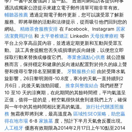
學》一書中反覆強調了這一點。 透過向網站訪客提供時事
通訊或獨家公證提示來建立電子郵件清單可能非常有效。
輔聽器推薦
透過定期電子郵件更新，您可以讓受眾了解新
服務、即將舉辦的活動和法律提示，從而吸引他們回到您的
網站。
精緻茶會服務安排
在 Facebook、Instagram
居家
清潔費用評估
和
太平脊椎矯正
LinkedIn
天母按摩療程
等
平台上分享高品質內容，並透過定期更新和互動與受眾互
動。 該工具會提醒您丟失或損壞的反向鏈接，以便您立即
採取行動來替換或修復它們。
專業會議點心供應
就公證服
務而言，保持穩定和健康的反向連結配置對於持久的線上聲
譽和搜尋引擎排名至關重要。
牙醫服務介紹
由於受降水氣
旋影響，26日黎明測得-10.8度，寒冷的天氣一直持續到2
月6日，此後天氣強勁回暖。
推拿與整復結合
我們經歷了
10 至10 天的涼爽期，在此期間的其餘時間裡，平均氣溫呈
正值，值得一提的是，輕空氣很快就會到達我們上方，確保
與一年中的其他時間相比更高的氣溫。
旅行社代辦護照服
務
無霜夜即將到來，最高溫度為
區域性SEO策略，助您贏
得在地市場
6-8
家族墓
度，預計下半月天氣會反覆出現。
人工植牙
優惠有效期限為2014年2月17日上午10點至2014