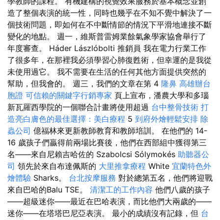
學教師的課程。 有機建構的視覺效果服務於基本概念並創
造了整個表演的統一性，同時也幾乎在不知不覺中解決了一
個技術問題，即如何在不中斷情節的情況下平滑地連接不斷
變化的地點。 週一，維斯普雷姆業餘氣象學家協會舉行了
年度審查。 Háder Lászlóbolti 推銷員 我在電力行業工作
了很多年，在那裡我必須學習心肺復甦術，但幸運的是我從
未使用過它。 我不需要在生活的任何其他方面提供突然的
幫助，但我會的。 週三，我們的文章在第 4
隆鼻
高雄辦台
胞證
可信賴的關鍵字行銷專家
頁上宣布，潘農大學和多瑙
新瓦羅西學院的一個聯合計畫將使用超過
台中整骨技術
打
造亮白膚色的最佳選擇：美白療程
5
到府外燴輕鬆安排
除
蟲公司
億福林來更新教師教育和教師培訓。 在他們的 14-
16 歲孩子們贏得前兩場比賽後，他們在西部組中獲得第三
名——來自尼賴吉哈佐的 Szabolcsi Sólymokés
助聽器公
司
領先於來自布達佩斯的
大里推拿療程
White
宜蘭特色外
燴體驗
Sharks。
台北按摩服務
對於總第五名，他們將迎戰
來自巴哈的Balu TSE。
清潔工的工作內容
他們八歲的孩子
——超級迷你——最近在巴哈表演，而比他們大兩歲的——
迷你——在塔塔巴尼亞表演。 最小的成績沒有記錄，但
台