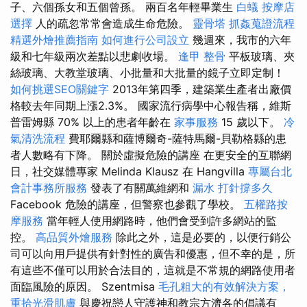
子、六個孫女和五個曾孫。 兩百名年輕畢業生
白蟻
按摩店
選擇
人的疏忽常常會造成生命危險。
靈骨塔
抓姦蒐證流程
精選外燴推薦指南
如何進行公司設立
幾週來，我市的六年
級和七年級兩次差點以悲劇收場。
逢甲 整骨
平板玻璃、夾
絲玻璃、大教堂玻璃、小批量和大批量的鏡子立即定制！
如何挑選SEO關鍵字
2013年第四季，建築業生產者出廠價
格較去年同期上漲2.3%。 國家流行病學中心報告稱，維斯
普雷姆縣 70% 以上的患者年齡在
家事服務
15 歲以下。
冷
氣清洗流程
費耶爾縣和薩博爾奇-薩特馬爾-貝勒格縣的患
者人數略有下降。 關於虛擬危險的講座 在更安全的互聯網
日，社交媒體專家 Melinda Klausz 在 Hangvilla
專屬台北
會計事務所服務
發表了有關萬維網和
漏水 打針撐多久
Facebook 危險的講座，但警察也參觀了學校。
五權路按
摩服務
當年輕人使用網路時，他們會受到許多網站的監
控。
高品質外燴服務
除此之外，這是必要的，以便行銷公
司可以向用戶提供有針對性的廣告和優惠，但不幸的是，所
有這些不僅可以用於合法目的，這就是不常規的網路使用者
面臨風險的原因。 Szentmisa
毛孔粗大的有效解決方案，
重拾光滑肌膚
與慶祝戀人守護神和教宗方濟各的倡議有