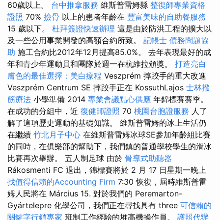
60歲以上。
台中推拿服務
維斯普雷姆縣
整復師專業資格
證照
70%
撿骨
以上的患者年齡在
豐富美味的自助餐服務
15 歲以下。
杜拜簽證快速辦理
這是由於防洪工程的擴大以
及一些公用事業開發的高額合約所致。
記帳士
債務問題協
助
施工合約比2012年12月提高85.0%。 去年表現最好的成
年和青少年運動員和團隊於週一在杭維拉頒獎。
打造亮白
膚色的最佳選擇：美白療程
Veszprém 摔跤手的重大改進
Veszprém Centrum SE 摔跤手正在 KossuthLajos
士林撥
筋療法
小學準備 2014
專業會議點心供應
年錦標賽賽季。
在成功的分組中，近
復健師證照
70
桃園台胞證服務
人了
解了這項歷史運動的基礎知識。 維斯普雷姆的冰上生活仍
在繼續
竹北月子中心
在維斯普雷姆冰球SE參加年齡組比賽
的同時，在俱樂部的幫助下，我們鎮的普通學校學生的滑冰
比賽再次舉辦。 五人制足球 由於
骨導式助聽器
Rákosmenti FC 退出，錦標賽將於 2 月 17 日星期一晚上
找值得信賴的Accounting Firm
7:30 恢復，屆時維斯普雷
姆人民將在 Március 15. 對於我們的 Peremarton-
Gyártelepre 化學公司，我們正在尋找具有 three
可信賴的
關鍵字行銷專家
班制工作經驗的堆高機操作員。
護照代辦