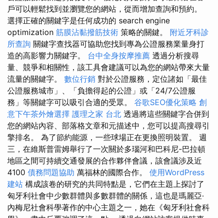
戶可以輕鬆找到並瀏覽您的網站，從而增加查詢和預約。
選擇正確的關鍵字是任何成功的 search engine
optimization
筋膜沾黏撥筋技術
策略的關鍵。
附近牙科診
所查詢
關鍵字查找器可協助您找到專為公證服務業量身打
造的高影響力關鍵字。
台中全身按摩推薦
透過分析搜尋
量、競爭和相關性，該工具會建議可以為您的網站帶來大量
流量的關鍵字。
數位行銷
對於公證服務，定位諸如「最佳
公證服務城市」、「負擔得起的公證」或「24/7公證服
務」等關鍵字可以吸引合適的受眾。
谷歌SEO優化策略
創
意下午茶外燴選擇
護理之家 台北
透過將這些關鍵字合併到
您的網站內容、部落格文章和元描述中，您可以提高搜尋引
擎排名。 為了節約能源，一些球場正在更換照明裝置。 週
三，在維斯普雷姆舉行了一次關於多瑙河和巴科尼-巴拉頓
地區之間可持續交通發展的合作夥伴會議，該會議涉及近
4100
債務問題協助
萬福林的國際合作。
使用WordPress
建站
構成該卷的研究的共同特點是，它們在主題上探討了
匈牙利社會中少數群體與多數群體的關係，這也是瑪麗亞·
內梅尼社會科學著作的中心主題之一，她在《匈牙利社會科