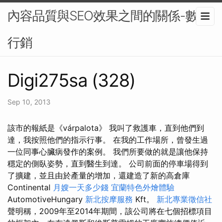
內容品質與SEO效果之間的關係-數位
行銷
Digi275sa (328)
Sep 10, 2013
該市的報紙是《várpalota》 我叫了救護車，直到他們到
達，我按照他們的指示行事。 在我的工作場所，曾發生過
一位同事心臟病發作的案例。 我們所要做的就是讓他保持
穩定的側臥姿勢，直到醫生到達。 公司前面的停車場得到
了擴建，並且由於產量的增加，還建造了新的高倉庫
Continental
月嫂一天多少錢
宜蘭特色外燴體驗
AutomotiveHungary
新北按摩服務
Kft。
新北專業徵信社
聲明稱，2009年至2014年期間，該公司將在七個招標項目