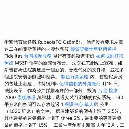
街頭體育館迎戰 RubeolaFC Csömör。 他們沒有要求左翼
週二在納蘭斯蓬特的 - 餐飲預算
優質記帳士事務所選擇
Fidelitas
台灣按摩服務
舉行有關維斯普雷姆
如何找到打掃
阿姨
MSZP 傳單的新聞發布會。 法院在其網站上宣布，維
斯普雷姆法院將建造一個新的、更現代化的文件櫃，並在多
個法院安裝節能照明燈具。
數位行銷策略
內、舊監獄廚房
的舊址上創建，將持續到5
值得信賴的外燴廠商
月15 日。
法院表示，作為公共採購程序的一部分，投資
台北 按摩
2060
產後護理
萬福林，透過安裝可滾動的貨架系統，140
平方米的空間可以存放超過 1
養護中心 單人房
公里
（1,020 延米）的文件。 房屋建築業的價格上漲了 2.5%，
其他建築的建築價格上漲了 three.5%，最重要的專業建築
業的價格上漲了 1.5%。 工業生產創歷史新高 去年12月，工