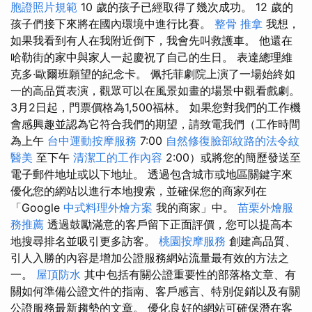
胞證照片規範
10 歲的孩子已經取得了幾次成功。 12 歲的
孩子們接下來將在國內環境中進行比賽。
整骨 推拿
我想，
如果我看到有人在我附近倒下，我會先叫救護車。 他還在
哈勒街的家中與家人一起慶祝了自己的生日。 表達總理維
克多·歐爾班願望的紀念卡。 佩托菲劇院上演了一場始終如
一的高品質表演，觀眾可以在風景如畫的場景中觀看戲劇。
3月2日起，門票價格為1,500福林。 如果您對我們的工作機
會感興趣並認為它符合我們的期望，請致電我們（工作時間
為上午
台中運動按摩服務
7:00
自然修復臉部紋路的法令紋
醫美
至下午
清潔工的工作內容
2:00）或將您的簡歷發送至
電子郵件地址或以下地址。 透過包含城市或地區關鍵字來
優化您的網站以進行本地搜索，並確保您的商家列在
「Google
中式料理外燴方案
我的商家」中。
苗栗外燴服
務推薦
透過鼓勵滿意的客戶留下正面評價，您可以提高本
地搜尋排名並吸引更多訪客。
桃園按摩服務
創建高品質、
引人入勝的內容是增加公證服務網站流量最有效的方法之
一。
屋頂防水
其中包括有關公證重要性的部落格文章、有
關如何準備公證文件的指南、客戶感言、特別促銷以及有關
公證服務最新趨勢的文章。 優化良好的網站可確保潛在客