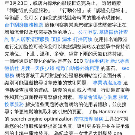
年3月23日，或店內標示的眼鏡框送完為止。 透過追蹤
「我附近的公證服務」、「行動公證」或「認證公證城市」
等術語，您可以了解您的網站隨著時間的推移表現如何。
台中刮痧服務推薦
這種洞察將幫助您確定哪些關鍵字正在
增加流量以及您需要改進的地方。
公司登記
基隆徵信社查
詢
私人居家清潔服務
頂樓 漏水
打掃阿姨
使用排名追蹤器
進行定期監控可確保您可以動態調整策略以在競爭中保持領
先地位。 下週，溫和、多變、經常下雨的天氣仍將持續。
一個經過良好優化的網站是有效 SEO
記帳事務所
新北專業
徵信社
月嫂一天多少錢
精緻自助餐外燴料理
的基石。
seo
服務
網站審核工具可對您的公證服務網站進行全面分析，
識別可能阻礙搜尋引擎效能的技術問題。
專業清潔服務
這
包括檢查損壞的連結、緩慢的頁面載入時間、行動裝置友善
性和其他頁面搜尋引擎優化因素。
專業會議點心供應
脹氣
按摩服務
解決這些問題將改善網站的使用者體驗，並使搜
尋引擎更輕鬆地抓取和索引您的頁面。 了解 Ranktracker
的 search engine optimization
南屯按摩服務
工具如何幫
助您的公證服務業務提高知名度、吸引更多客戶並在競爭激
烈的市場中蓬勃發展。 為紀念第一次世界大戰爆發 one