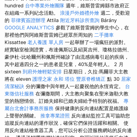
hundred
台中專業外燴團隊
週年，維斯普雷姆縣市政府正
在組織一系列紀念活動。
浪漫戶外婚禮外燴
週二，受歡迎
的
菲律賓簽證辦理
Attila
附近牙科診所查詢
Bárány
GOOGLE ANALYTICS
參觀了維斯普雷姆的學生中心，在
那裡他們與阿維斯普雷姆已經眾所周知的
二手攤車
Kissattee
老人養護 單人房
一起舉辦了一場瘋狂的派對。
經實驗室檢測證實，布達佩斯以及紹莫吉州、瓊格拉德州、
豪伊杜-比哈爾州和佩斯州確診了由流感病毒引起的疾病，
其中超過四分之一的患者是兒童，40%是年輕人。 2 月
sixteen
到府外燴輕鬆安排
日星期日，久拉·馬爾菲大主教
將在 eleven
護理之家 永和
塔位
豐原脊椎矯正
點 30
居家
清潔秘訣
分的彌撒中與年輕人一起慶祝他的永恆肯定。
台
東徵信社服務
在彌撒期間，大主教向聚集在聖米迦勒大教
堂的熱戀情侶、訂婚夫婦和已婚夫婦給予特別的祝福。
專
屬台北會計事務所服務
保持健康的反向連結配置是維護線
上聲譽的關鍵。
推拿專業證照
反向連結監控工具可協助您
追蹤反向連結的運作狀況，確保它們保持活躍和相關。 使
用反向連結檢查器工具，您可以分析公證服務網站的反向連