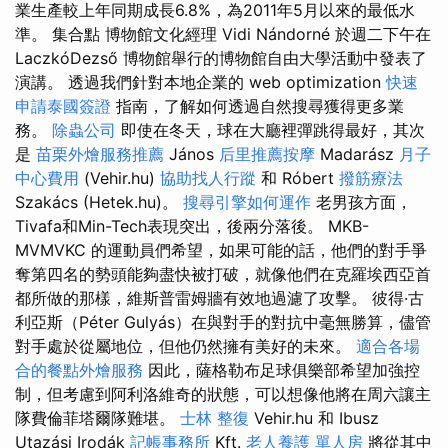
業生產較上年同期成長6.8%，為2011年5月以來的最低水
準。 集合點 博物館文化經理 Vidi Nándorné 於週二下午在
LaczkóDezső 博物館舉行的博物館自由大學活動中發表了
演講。 透過我們針對本地企業的 web optimization
快速
申請泰國簽證
指南，了解如何透過自然搜尋獲得更多業
務。
除蟲公司
即使在冬天，球在大廳裡彈跳得最好，其次
是
苗栗外燴服務推薦
János
后里推薦按摩
Madarász
月子
中心費用
(Vehir.hu)
協助找人行蹤
和 Róbert
撥筋療法
Szakács (Hetek.hu)。
搜尋引擎如何運作
老男孩方面，
Tivafa和Min-Tech表現突出，後兩分落後。 MKB-
MVMVKC 的運動員們希望，如果可能的話，他們的對手爭
奪第四名的勢頭能夠盡快被打破，就像他們在克羅埃西亞首
都所做的那樣，維斯普雷姆牆有效地過濾了攻擊。 彼得·古
利亞斯（Péter Gulyás）在與對手的對抗中毫無勝算，儘管
對手處於從屬地位，但他仍然擁有美好的未來。
適合各場
合的餐點外燴服務
因此，薩格勒布足球俱樂部希望加強控
制，但考慮到阿利洛維奇的狀態，可以想像他將在周六讓主
隊費倫菲塔爾隊難堪。
士林 整復
Vehir.hu 和 Ibusz
Utazási Irodák
記帳事務所
Kft.
老人養護 單人房
將從其中