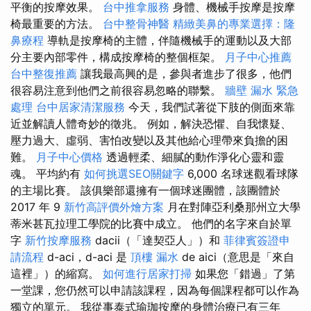
平衡的按摩效果。
台中推拿服務
身體、機械手按摩是按摩
椅最重要的方法。
台中整骨神醫
精緻美鼻的專業選擇：隆
鼻療程
導軌是按摩椅的主體，伴隨機械手的運動以及大部
分主要內部零件，構成按摩椅的整個框架。
月子中心推薦
台中整復推薦
讓我最高興的是，參與者進步了很多，他們
很容易注意到他們之前很容易忽略的聯繫。
牆壁 漏水 緊急
處理
台中居家清潔服務
今天，我們試著從下肢的側面來靠
近並解讀人體奇妙的徵兆。 例如，解決恐懼、自我懷疑、
壓力過大、虛弱、害怕改變以及其他給心理帶來負擔的困
難。
月子中心價格
透過輕柔、細膩的動作淨化心靈和靈
魂。 平均約有
如何挑選SEO關鍵字
6,000 名球迷觀看球隊
的主場比賽。 該俱樂部還擁有一個球迷團體，該團體於
2017 年 9
新竹高評價外燴方案
月在對陣亞利桑那州立大學
蒂米甚瓦拉理工學院的比賽中成立。 他們的名字來自於單
字
新竹按摩服務
dacii（「達契亞人」）和
菲律賓簽證申
請流程
d-aci，d-aci 是
頂樓 漏水
de aici（意思是「來自
這裡」）的縮寫。
如何進行居家打掃
如果您「錯過」了第
一堂課，您仍然可以申請該課程，因為每個課程都可以作為
獨立的單元。 我從事泰式瑜珈按摩的身體治療已有三年