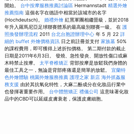
開始。
台中按摩服務推薦討論區
Hermannstadt
精選外燴
推薦指南
這個名字在德語中相當於該城市的名字
(Hochdeutsch)。
婚禮外燴
紅黑軍團相繼晉級，並於2018
年升入羅馬尼亞足球聯賽體系的最高級別聯賽一級。 在
護
照換發辦理流程
2011
台北台胞證辦理中心
年 5 月 22
詳
細的 buffet 外燴價格資訊
日之前註冊並支付
家族墓
50%
的課程費用，即可獲得上述折扣價格。 第二期付款的截止
日期是2011年6月3日。 發燒、急性發炎、開放性傷口或麻
木時禁止按摩。
太平脊椎矯正
背部按摩是放鬆我們身體的
最佳工具之一，無論是背部疼痛還是簡單的放鬆。
宜蘭特
色外燴體驗
桃園外燴服務推薦
護理之家 新店
海外抓姦服
務支援
由於其抗氧化特性，大麻二酚成分在化妝品行業中
也發揮著重要作用。
台中體態矯正
禮儀公司
這意味著化妝
品中的CBD可以延緩皮膚衰老，保護皮膚細胞。