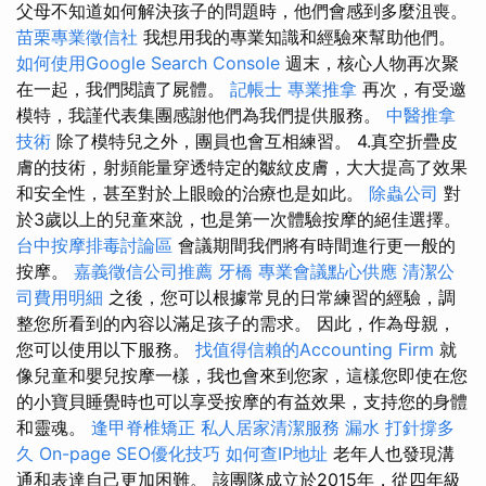
父母不知道如何解決孩子的問題時，他們會感到多麼沮喪。
苗栗專業徵信社
我想用我的專業知識和經驗來幫助他們。
如何使用Google Search Console
週末，核心人物再次聚
在一起，我們閱讀了屍體。
記帳士
專業推拿
再次，有受邀
模特，我謹代表集團感謝他們為我們提供服務。
中醫推拿
技術
除了模特兒之外，團員也會互相練習。 4.真空折疊皮
膚的技術，射頻能量穿透特定的皺紋皮膚，大大提高了效果
和安全性，甚至對於上眼瞼的治療也是如此。
除蟲公司
對
於3歲以上的兒童來說，也是第一次體驗按摩的絕佳選擇。
台中按摩排毒討論區
會議期間我們將有時間進行更一般的
按摩。
嘉義徵信公司推薦
牙橋
專業會議點心供應
清潔公
司費用明細
之後，您可以根據常見的日常練習的經驗，調
整您所看到的內容以滿足孩子的需求。 因此，作為母親，
您可以使用以下服務。
找值得信賴的Accounting Firm
就
像兒童和嬰兒按摩一樣，我也會來到您家，這樣您即使在您
的小寶貝睡覺時也可以享受按摩的有益效果，支持您的身體
和靈魂。
逢甲脊椎矯正
私人居家清潔服務
漏水 打針撐多
久
On-page SEO優化技巧
如何查IP地址
老年人也發現溝
通和表達自己更加困難。 該團隊成立於2015年，從四年級