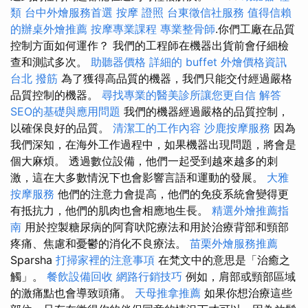
類
台中外燴服務首選
按摩 證照
台東徵信社服務
值得信賴
的辦桌外燴推薦
按摩專業課程
專業整骨師
.你們工廠在品質
控制方面如何運作？ 我們的工程師在機器出貨前會仔細檢
查和測試多次。
助聽器價格
詳細的 buffet 外燴價格資訊
台北 撥筋
為了獲得高品質的機器，我們只能交付經過嚴格
品質控制的機器。
尋找專業的醫美診所讓您更自信
解答
SEO的基礎與應用問題
我們的機器經過嚴格的品質控制，
以確保良好的品質。
清潔工的工作內容
沙鹿按摩服務
因為
我們深知，在海外工作過程中，如果機器出現問題，將會是
個大麻煩。 透過數位設備，他們一起受到越來越多的刺
激，這在大多數情況下也會影響言語和運動的發展。
大雅
按摩服務
他們的注意力會提高，他們的免疫系統會變得更
有抵抗力，他們的肌肉也會相應地生長。
精選外燴推薦指
南
用於控製糖尿病的阿育吠陀療法和用於治療背部和頸部
疼痛、焦慮和憂鬱的消化不良療法。
苗栗外燴服務推薦
Sparsha
打掃家裡的注意事項
在梵文中的意思是「治癒之
觸」。
餐飲設備回收
網路行銷技巧
例如，肩部或頸部區域
的激痛點也會導致頭痛。
天母推拿推薦
如果你想治療這些