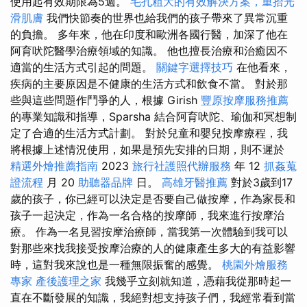
使用起有效期限為5週。
毛孔粗大的有效解決方案，重拾光
滑肌膚
我們快節奏的世界也給我們的孩子帶來了異常沉重
的負擔。 多年來，他在印度和歐洲各國行醫，加深了他在
阿育吠陀醫學治療領域的知識。 他也擅長治療和治癒因不
適當的生活方式引起的問題。
關鍵字選擇技巧
在他看來，
疾病的主要原因是不健康的生活方式和飲食不當。 對於那
些與這些問題作鬥爭的人，根據 Girish
豐原按摩服務推薦
的專業知識和指導，Sparsha 結合阿育吠陀、瑜伽和冥想制
定了合適的生活方式計劃。 對於兒童和嬰兒按摩療程，我
將根據上述情況使用，如果是預先安排的日期，則不遲於
精選外燴推薦指南
2023
旅行社護照代辦服務
年 12
抓姦蒐
證流程
月 20
助聽器品牌
日。
高雄牙醫推薦
對於3歲到17
歲的孩子，你已經可以決定是否要自己做按摩，作為家長和
孩子一起決定，作為一名合格的按摩師，我來進行按摩治
療。 作為一名見習按摩治療師，當我第一次體驗到我可以
對那些來找我接受按摩治療的人的健康產生多大的有益影響
時，這對我來說也是一種無限振奮的感覺。
桃園外燴服務
專家
產後護理之家
我幾乎立刻就知道，憑藉我從那時起一
直在不斷發展的知識，我絕對想支持孩子們，我經常看到當