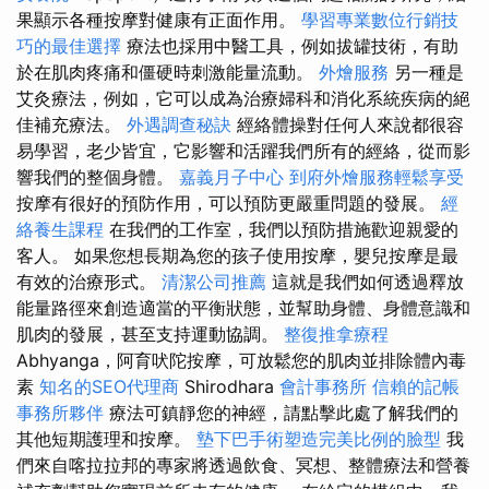
果顯示各種按摩對健康有正面作用。
學習專業數位行銷技
巧的最佳選擇
療法也採用中醫工具，例如拔罐技術，有助
於在肌肉疼痛和僵硬時刺激能量流動。
外燴服務
另一種是
艾灸療法，例如，它可以成為治療婦科和消化系統疾病的絕
佳補充療法。
外遇調查秘訣
經絡體操對任何人來說都很容
易學習，老少皆宜，它影響和活躍我們所有的經絡，從而影
響我們的整個身體。
嘉義月子中心
到府外燴服務輕鬆享受
按摩有很好的預防作用，可以預防更嚴重問題的發展。
經
絡養生課程
在我們的工作室，我們以預防措施歡迎親愛的
客人。 如果您想長期為您的孩子使用按摩，嬰兒按摩是最
有效的治療形式。
清潔公司推薦
這就是我們如何透過釋放
能量路徑來創造適當的平衡狀態，並幫助身體、身體意識和
肌肉的發展，甚至支持運動協調。
整復推拿療程
Abhyanga，阿育吠陀按摩，可放鬆您的肌肉並排除體內毒
素
知名的SEO代理商
Shirodhara
會計事務所
信賴的記帳
事務所夥伴
療法可鎮靜您的神經，請點擊此處了解我們的
其他短期護理和按摩。
墊下巴手術塑造完美比例的臉型
我
們來自喀拉拉邦的專家將透過飲食、冥想、整體療法和營養