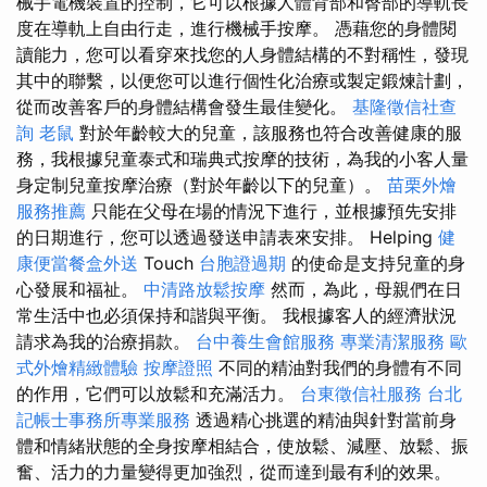
械手電機裝置的控制，它可以根據人體背部和臀部的導軌長
度在導軌上自由行走，進行機械手按摩。 憑藉您的身體閱
讀能力，您可以看穿來找您的人身體結構的不對稱性，發現
其中的聯繫，以便您可以進行個性化治療或製定鍛煉計劃，
從而改善客戶的身體結構會發生最佳變化。
基隆徵信社查
詢
老鼠
對於年齡較大的兒童，該服務也符合改善健康的服
務，我根據兒童泰式和瑞典式按摩的技術，為我的小客人量
身定制兒童按摩治療（對於年齡以下的兒童）。
苗栗外燴
服務推薦
只能在父母在場的情況下進行，並根據預先安排
的日期進行，您可以透過發送申請表來安排。 Helping
健
康便當餐盒外送
Touch
台胞證過期
的使命是支持兒童的身
心發展和福祉。
中清路放鬆按摩
然而，為此，母親們在日
常生活中也必須保持和諧與平衡。 我根據客人的經濟狀況
請求為我的治療捐款。
台中養生會館服務
專業清潔服務
歐
式外燴精緻體驗
按摩證照
不同的精油對我們的身體有不同
的作用，它們可以放鬆和充滿活力。
台東徵信社服務
台北
記帳士事務所專業服務
透過精心挑選的精油與針對當前身
體和情緒狀態的全身按摩相結合，使放鬆、減壓、放鬆、振
奮、活力的力量變得更加強烈，從而達到最有利的效果。