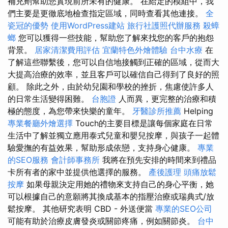
補充劑幫助您實現前所未有的健康。 在給定的模組中，我
們主要是更徹底地檢查指定區域，同時查看其他連接。
全
瓷冠的優勢
使用WordPress建站
旅行社護照代辦服務
殺蟑
螂
您可以獲得一些技能，幫助您了解來找您的客戶的抱怨
背景。
居家清潔費用評估
宜蘭特色外燴體驗
台中水療
在
了解這些聯繫後，您可以自信地接觸到正確的區域，從而大
大提高治療的效率，並且客戶可以確信自己得到了良好的照
顧。 除此之外，由於幼兒園和學校的挫折，焦慮使許多人
的日常生活變得困難。
台胞證
人而異，更完整的治療和積
極的態度，為您帶來快樂的童年。
牙醫診所推薦
Helping
專業餐廳外燴選擇
Touch的主要目標是讓每個家庭在日常
生活中了解並獨立應用泰式兒童和嬰兒按摩，與孩子一起體
驗愛撫的有益效果，幫助形成依戀，支持身心健康。
專業
的SEO服務
會計師事務所
我將在預先安排的時間來到禮品
卡所有者的家中並提供他選擇的服務。
產後護理
頭痛放鬆
按摩
如果母親決定用她的禮物來支持自己的身心平衡，她
可以根據自己的意願將其換成基本的指壓治療或瑞典式/放
鬆按摩。 其他研究表明 CBD - 外送便當
專業的SEO公司
可能有助於治療皮膚發炎或關節疼痛，例如關節炎。
台中