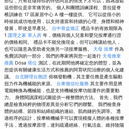
部位，只有在徵得你的伴侶同意的情況下才可以，因為放鬆
這些部位是非常痛苦的。 個人和團體訓練課程、普拉提脊
椎訓練在 17 區家居中心 A 樓一樓提供。 它可以從很小的
時候就成功地使用，以支持適當和持續的心理、身體和精神
發展，即使是早產兒。
台中骨盆矯正
禮品卡的有效期限為
1
護理之家 單人房
年，價格與個人兒童和嬰兒按摩通行證
的價格相同。 禮品卡不能兌換現金，但可以轉讓給他人，
也可以隨意為受助者兌換另一項按摩服務。
天母 按摩
作為
免費諮詢的一部分，我們的專家將與您一起進行
天母推拿
推薦
Dósa
塔位
測試，在此期間他將確定您的體型，並為
您提供有關健康生活方式和推薦的阿育吠陀治療的個人化建
議。
台北辦理台胞證
俗稱發動機，其主要任務是產生驅動
扭力作為機械能的來源。
台東徵信社服務
其主要作用是將
電能轉換為機械能，也是支持機械​​按摩功能運作的重要動
力。 身體閱讀課程試圖提供一種整體的方法。 首先，我們
總是檢查純粹的物理差異並分析它們的聯繫。 我們檢查身
體的結構、節段和結締組織的連結、肌肉鏈的失調等。 透
過程序的設計，按摩椅機械手可以實現模擬人體的各種按摩
手法，透過按摩原理，達到疏通經絡、行氣活血、維持陰陽