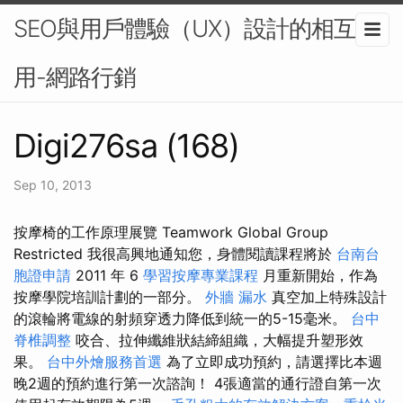
SEO與用戶體驗（UX）設計的相互作
用-網路行銷
Digi276sa (168)
Sep 10, 2013
按摩椅的工作原理展覽 Teamwork Global Group
Restricted 我很高興地通知您，身體閱讀課程將於
台南台
胞證申請
2011 年 6
學習按摩專業課程
月重新開始，作為
按摩學院培訓計劃的一部分。
外牆 漏水
真空加上特殊設計
的滾輪將電線的射頻穿透力降低到統一的5-15毫米。
台中
脊椎調整
咬合、拉伸纖維狀結締組織，大幅提升塑形效
果。
台中外燴服務首選
為了立即成功預約，請選擇比本週
晚2週的預約進行第一次諮詢！ 4張適當的通行證自第一次