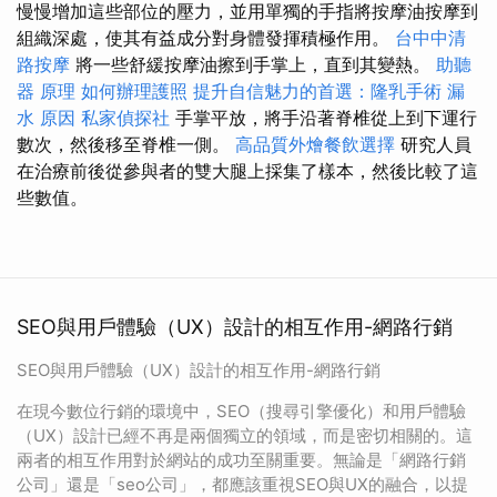
慢慢增加這些部位的壓力，並用單獨的手指將按摩油按摩到
組織深處，使其有益成分對身體發揮積極作用。
台中中清
路按摩
將一些舒緩按摩油擦到手掌上，直到其變熱。
助聽
器 原理
如何辦理護照
提升自信魅力的首選：隆乳手術
漏
水 原因
私家偵探社
手掌平放，將手沿著脊椎從上到下運行
數次，然後移至脊椎一側。
高品質外燴餐飲選擇
研究人員
在治療前後從參與者的雙大腿上採集了樣本，然後比較了這
些數值。
SEO與用戶體驗（UX）設計的相互作用-網路行銷
SEO與用戶體驗（UX）設計的相互作用-網路行銷
在現今數位行銷的環境中，SEO（搜尋引擎優化）和用戶體驗
（UX）設計已經不再是兩個獨立的領域，而是密切相關的。這
兩者的相互作用對於網站的成功至關重要。無論是「網路行銷
公司」還是「seo公司」，都應該重視SEO與UX的融合，以提