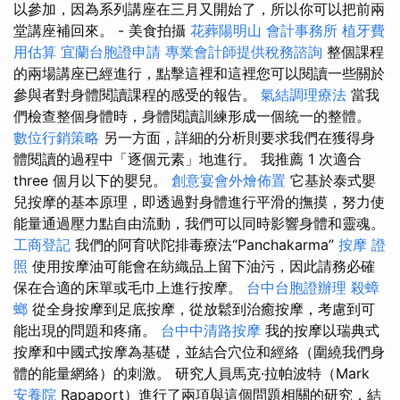
以參加，因為系列講座在三月又開始了，所以你可以把前兩
堂講座補回來。 - 美食拍攝
花葬陽明山
會計事務所
植牙費
用估算
宜蘭台胞證申請
專業會計師提供稅務諮詢
整個課程
的兩場講座已經進行，點擊這裡和這裡您可以閱讀一些關於
參與者對身體閱讀課程的感受的報告。
氣結調理療法
當我
們檢查整個身體時，身體閱讀訓練形成一個統一的整體。
數位行銷策略
另一方面，詳細的分析則要求我們在獲得身
體閱讀的過程中「逐個元素」地進行。 我推薦 1 次適合
three 個月以下的嬰兒。
創意宴會外燴佈置
它基於泰式嬰
兒按摩的基本原理，即透過對身體進行平滑的撫摸，努力使
能量通過壓力點自由流動，我們可以同時影響身體和靈魂。
工商登記
我們的阿育吠陀排毒療法“Panchakarma”
按摩 證
照
使用按摩油可能會在紡織品上留下油污，因此請務必確
保在合適的床單或毛巾上進行按摩。
台中台胞證辦理
殺蟑
螂
從全身按摩到足底按摩，從放鬆到治癒按摩，考慮到可
能出現的問題和疼痛。
台中中清路按摩
我的按摩以瑞典式
按摩和中國式按摩為基礎，並結合穴位和經絡（圍繞我們身
體的能量網絡）的刺激。 研究人員馬克·拉帕波特（Mark
安養院
Rapaport）進行了兩項與這個問題相關的研究，結