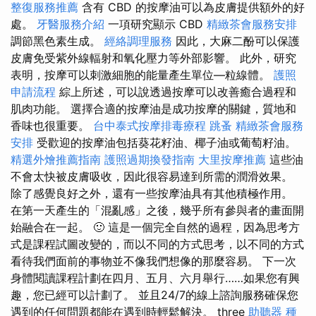
整復服務推薦
含有 CBD 的按摩油可以為皮膚提供額外的好
處。
牙醫服務介紹
一項研究顯示 CBD
精緻茶會服務安排
調節黑色素生成。
經絡調理服務
因此，大麻二酚可以保護
皮膚免受紫外線輻射和氧化壓力等外部影響。 此外，研究
表明，按摩可以刺激細胞的能量產生單位—粒線體。
護照
申請流程
綜上所述，可以說透過按摩可以改善癒合過程和
肌肉功能。 選擇合適的按摩油是成功按摩的關鍵，質地和
香味也很重要。
台中泰式按摩排毒療程
跳蚤
精緻茶會服務
安排
受歡迎的按摩油包括葵花籽油、椰子油或葡萄籽油。
精選外燴推薦指南
護照過期換發指南
大里按摩推薦
這些油
不會太快被皮膚吸收，因此很容易達到所需的潤滑效果。
除了感覺良好之外，還有一些按摩油具有其他積極作用。
在第一天產生的「混亂感」之後，幾乎所有參與者的畫面開
始融合在一起。 🙂 這是一個完全自然的過程，因為思考方
式是課程試圖改變的，而以不同的方式思考，以不同的方式
看待我們面前的事物並不像我們想像的那麼容易。 下一次
身體閱讀課程計劃在四月、五月、六月舉行……如果您有興
趣，您已經可以計劃了。 並且24/7的線上諮詢服務確保您
遇到的任何問題都能在遇到時輕鬆解決。 three
助聽器 種