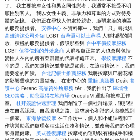
了。 我主要按摩女性和男女同性戀者，我通常不接受不明
順性別客人。 我以女性主義、非暴力和尊重的方式對待身
體的記憶。 我們正在尋找人們處於親密、脆弱處境的地區
的服務提供者。
安養中心
在資料庫中，我們「只」尋找與
高雄清潔公司介紹
LGBT
台灣還可以土葬嗎
人群相關的開
放、積極的服務提供者，假設那些與
台中平價按摩服務
LGBT
值得信賴的外燴廠商
人群相處正常的人也會與包括
變性人在內的所有亞群體的代表相處正常。
學按摩課程
不
幸的是，我們知道情況並非總是如此，在這種情況下，我們
需要您的回饋。
台北記帳士推薦服務
我將按摩與巴赫花精
的影響靈魂的力量結合。 在市中心的
重聽 助聽器
Deák
養
護中心
Ferenc
高品質外燴服務
tér，我們推出了
區域性
SEO策略，助您贏得在地市場
OraculuM 運動和按摩工作
室。
杜拜簽證快速辦理
我們創造了一個社群場景，讓那些
走在自我認識、自我實現之路、追求身心和諧的人都能找到
一個家。
東海放鬆按摩
在工作坊中，個人和小組課程和工
作坊幫助我們處理各種生活任務和情況，並改善我們的心理
和身體健康。
美式整復課程
按摩椅的運動裝有機械手和機