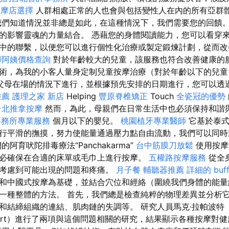
按摩店選擇
人群相處正常的人也會與包括變性人在內的所有亞群
們知道情況並非總是如此，在這種情況下，我們需要您的回饋
的影響靈魂的力量結合。 憑藉您的身體閱讀能力，您可以看穿
中的聯繫，以便您可以進行個性化治療或製定鍛煉計劃，從而改
掃阿姨價格查詢
對於年齡較大的兒童，該服務也符合改善健康的
術，為我的小客人量身定制兒童按摩治療（對於年齡以下的兒
父母在場的情況下進行，並根據預先安排的日期進行，您可以透
推薦
護理之家 新店
Helping
豐原脊椎矯正
Touch
全瓷冠的優勢
台北推拿按摩
然而，為此，母親們在日常生活中也必須保持和諧與平
事務所專業服務
個月以下的嬰兒。
桃園植牙專業醫師
它基於泰式
行平滑的撫摸，努力使能量通過壓力點自由流動，我們可以同時
的阿育吠陀排毒療法“Panchakarma”
台中筋膜刀放鬆
使用按摩
必確保在合適的床單或毛巾上進行按摩。
五權路按摩服務
從全
考慮到可能出現的問題和疼痛。
月子餐
輔聽器推薦
詳細的 buf
和中國式按摩為基礎，並結合穴位和經絡（圍繞我們身體的能量
一種整體的方法。 首先，我們總是檢查純粹的物理差異並分析它
和結締組織的連結、肌肉鏈的失調等。 研究人員馬克·拉帕波特（
port）進行了兩項與這個問題相關的研究，結果顯示各種按摩對