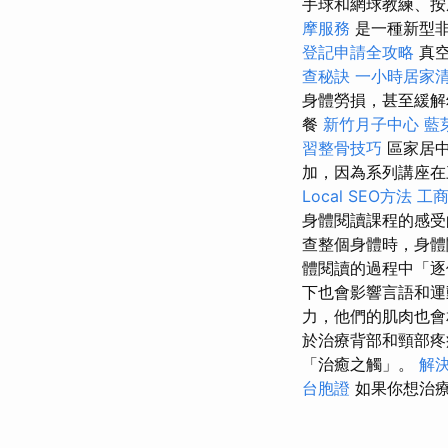
手球和網球教練、
摩服務
是一種新型
登記申請全攻略
真空
查秘訣
一小時居家
身體勞損，甚至緩解
餐
新竹月子中心
藍
習整骨技巧
區家居
加，因為系列講座在
Local SEO方法
工
身體閱讀課程的感
查整個身體時，身體
體閱讀的過程中「逐
下也會影響言語和
力，他們的肌肉也
於治療背部和頸部疼
「治癒之觸」。
解
台胞證
如果你想治療