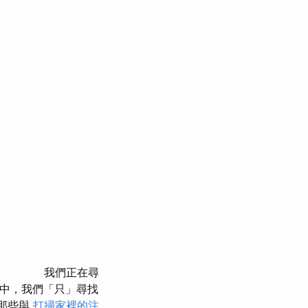
我們正在尋
中，我們「只」尋找
那些與
打掃家裡的注