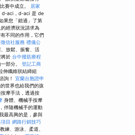
的比賽中成立。
居家
aci，d-aci 是 de
如果您「錯過」了第
人的經濟狀況請求為
體有不同的作用，它們
東徵信社服務
禮儀公
壓、放鬆、振奮、活
程將於
台中撥筋療程
的一部分。
登記工商
拉伸纖維狀結締組
次諮詢！
宜蘭台胞證申
的世界也給我們的孩
種按摩手法，透過按
摩
身體、機械手按摩
，伴隨機械手的運動
我最高興的是，參與
美項目
網路行銷技巧
X教練、游泳、柔道、