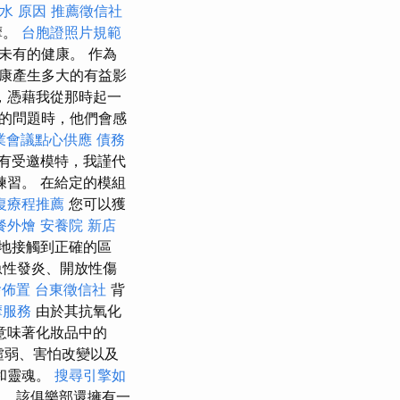
水 原因
推薦徵信社
摩。
台胞證照片規範
未有的健康。 作為
康產生多大的有益影
，憑藉我從那時起一
的問題時，他們會感
業會議點心供應
債務
有受邀模特，我謹代
習。 在給定的模組
復療程推薦
您可以獲
餐外燴
安養院 新店
地接觸到正確的區
急性發炎、開放性傷
燴佈置
台東徵信社
背
摩服務
由於其抗氧化
意味著化妝品中的
虛弱、害怕改變以及
和靈魂。
搜尋引擎如
。 該俱樂部還擁有一