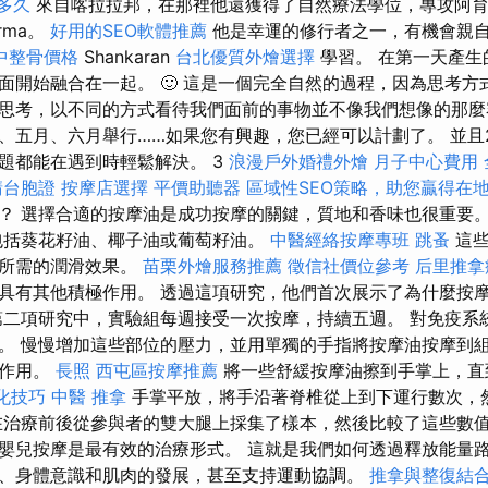
多久
來自喀拉拉邦，在那裡他還獲得了自然療法學位，專攻阿
arma。
好用的SEO軟體推薦
他是幸運的修行者之一，有機會親自向著
中整骨價格
Shankaran
台北優質外燴選擇
學習。 在第一天產生
面開始融合在一起。 🙂 這是一個完全自然的過程，因為思考方
思考，以不同的方式看待我們面前的事物並不像我們想像的那麼
、五月、六月舉行……如果您有興趣，您已經可以計劃了。 並且2
題都能在遇到時輕鬆解決。 3
浪漫戶外婚禮外燴
月子中心費用
請台胞證
按摩店選擇
平價助聽器
區域性SEO策略，助您贏得在
？ 選擇合適的按摩油是成功按摩的關鍵，質地和香味也很重要
包括葵花籽油、椰子油或葡萄籽油。
中醫經絡按摩專班
跳蚤
這些
到所需的潤滑效果。
苗栗外燴服務推薦
徵信社價位參考
后里推拿
具有其他積極作用。 透過這項研究，他們首次展示了為什麼按
第二項研究中，實驗組每週接受一次按摩，持續五週。 對免疫系
。 慢慢增加這些部位的壓力，並用單獨的手指將按摩油按摩到
極作用。
長照
西屯區按摩推薦
將一些舒緩按摩油擦到手掌上，
優化技巧
中醫 推拿
手掌平放，將手沿著脊椎從上到下運行數次，
治療前後從參與者的雙大腿上採集了樣本，然後比較了這些數值
嬰兒按摩是最有效的治療形式。 這就是我們如何透過釋放能量
、身體意識和肌肉的發展，甚至支持運動協調。
推拿與整復結