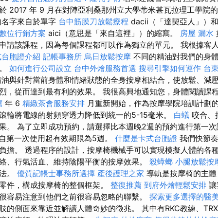
 2017 年 9 月在對陣亞利桑那州立大學蒂米甚瓦拉理工學院
的名字來自於單字
台中筋膜刀放鬆療程
dacii（「達契亞人」）和 d-
數位行銷方案
aici（意思是「來自這裡」）的縮寫。
房屋 漏水
申請該課程，因為每個課程都可以作為獨立的單元。 我根據客
式台胞證介紹
記帳事務所
烏日放鬆按摩
不同的精油對我們的身
力。
如何進行公司設立
台中外燴服務首選
搜尋引擎如何運作
台
油與針對當前身體和情緒狀態的全身按摩相結合，使放鬆、減
烈，從而達到最有利的效果。 我很高興地通知您，身體閱讀課
薦
年 6
精緻茶會服務安排
月重新開始，作為按摩學院培訓計劃
滾輪將電線的射頻穿透力降低到統一的5-15毫米。
白蟻
咬合、
果。 為了立即成功預約，請選擇比本週晚2週的預約進行第一
自第一次使用起有效期限為5週。
什麼是卡式台胞證
我們快節奏
負擔。 透過程序的設計，按摩椅機械手可以實現模擬人體的各
絡、行氣活血、維持陰陽平衡的按摩效果。
殺蟑螂
小腿放鬆按
方法。
優質記帳士事務所選擇
產後護理之家
導軌是按摩椅的主體
零件，構成按摩椅的整個框架。
整復推薦
到府外燴輕鬆安排
讓
很容易注意到他們之前很容易忽略的聯繫。
探索更多選擇的醫
肢的側面來靠近並解讀人體奇妙的徵兆。 其中有RKC教練、TR