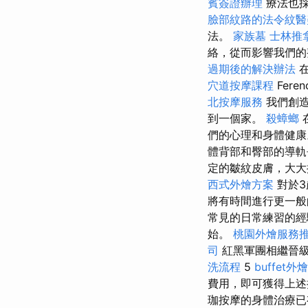
賓簽證辦理
療法也採
臉部紋路的法令紋醫
法。
家族墓
士林推
絡，從而影響我們
過期後的解決辦法
在
穴道按摩課程
Fere
北按摩服務
我們創
到一個家。
殺蟑螂
們的心理和身體健
體背部和臀部的導軌
定的皺紋皮膚，大大
西式外燴方案
對於3
將有時間進行更一
常見的日常練習的經
始。
桃園外燴服務
司
紅黑軍團相繼晉級，
洗流程
5
buffet外
費用，即可獲得上
珈按摩的身體治療已