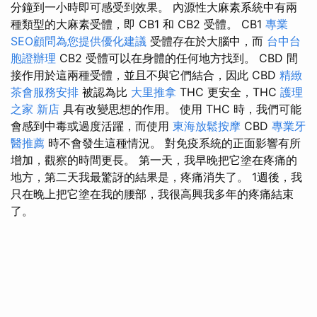
分鐘到一小時即可感受到效果。 內源性大麻素系統中有兩
種類型的大麻素受體，即 CB1 和 CB2 受體。 CB1
專業
SEO顧問為您提供優化建議
受體存在於大腦中，而
台中台
胞證辦理
CB2 受體可以在身體的任何地方找到。 CBD 間
接作用於這兩種受體，並且不與它們結合，因此 CBD
精緻
茶會服務安排
被認為比
大里推拿
THC 更安全，THC
護理
之家 新店
具有改變思想的作用。 使用 THC 時，我們可能
會感到中毒或過度活躍，而使用
東海放鬆按摩
CBD
專業牙
醫推薦
時不會發生這種情況。 對免疫系統的正面影響有所
增加，觀察的時間更長。 第一天，我早晚把它塗在疼痛的
地方，第二天我最驚訝的結果是，疼痛消失了。 1週後，我
只在晚上把它塗在我的腰部，我很高興我多年的疼痛結束
了。