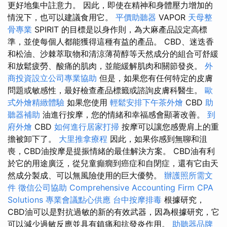
更好地集中註意力。 因此，即使在精神和身體壓力增加的
情況下，也可以建議食用它。
平價助聽器
VAPOR
天母整
骨專業
SPIRIT 的目標是以身作則，為大麻產品設定高標
準，並使每個人都能獲得這種有益的產品。 CBD、迷迭香
和松油、沙棘萃取物和清涼薄荷醇等天然成分的組合可舒緩
和放鬆疲勞、酸痛的肌肉，並能緩解肌肉和關節發炎。
外
商投資設立公司專業協助
但是，如果您有任何特定的皮膚
問題或敏感性，最好檢查產品標籤或諮詢皮膚科醫生。
歐
式外燴精緻體驗
如果您使用
輕鬆安排下午茶外燴
CBD
助
聽器補助
油進行按摩，您的情緒和幸福感會顯著改善。
到
府外燴
CBD
如何進行居家打掃
按摩可以讓您感覺肩上的重
擔被卸下了。
大里推拿療程
因此，如果你感到無聊和沮
喪，CBD油按摩是提振情緒的最佳解決方案。 CBD油有利
於它的用途廣泛，從兒童癲癇到癌症和自閉症，還有它由天
然成分製成、可以無風險使用的巨大優勢。
辦護照所需文
件
徵信公司協助
Comprehensive Accounting Firm CPA
Solutions
專業會議點心供應
台中按摩排毒
根據研究，
CBD油可以是對抗過敏的新的有效武器，因為根據研究，它
可以減少過敏反應並具有鎮痛和抗發炎作用。
助聽器品牌