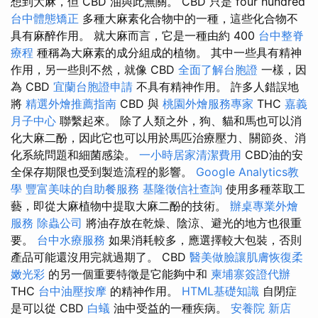
想到大麻，但 CBD 油與此無關。 CBD 只是 four hundred
台中體態矯正
多種大麻素化合物中的一種，這些化合物不
具有麻醉作用。 就大麻而言，它是一種由約 400
台中整脊
療程
種稱為大麻素的成分組成的植物。 其中一些具有精神
作用，另一些則不然，就像 CBD
全面了解台胞證
一樣，因
為 CBD
宜蘭台胞證申請
不具有精神作用。 許多人錯誤地
將
精選外燴推薦指南
CBD 與
桃園外燴服務專家
THC
嘉義
月子中心
聯繫起來。 除了人類之外，狗、貓和馬也可以消
化大麻二酚，因此它也可以用於馬匹治療壓力、關節炎、消
化系統問題和細菌感染。
一小時居家清潔費用
CBD油的安
全保存期限也受到製造流程的影響。
Google Analytics教
學
豐富美味的自助餐服務
基隆徵信社查詢
使用多種萃取工
藝，即從大麻植物中提取大麻二酚的技術。
辦桌專業外燴
服務
除蟲公司
將油存放在乾燥、陰涼、避光的地方也很重
要。
台中水療服務
如果消耗較多，應選擇較大包裝，否則
產品可能還沒用完就過期了。 CBD
醫美做臉讓肌膚恢復柔
嫩光彩
的另一個重要特徵是它能夠中和
柬埔寨簽證代辦
THC
台中油壓按摩
的精神作用。
HTML基礎知識
自閉症
是可以從 CBD
白蟻
油中受益的一種疾病。
安養院 新店