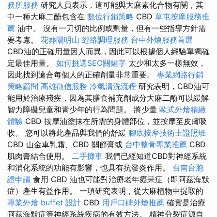
務所服務
研究人員表示，這可能與大麻素化合物有關，其
中一種大麻二酚包含在
數位行銷策略
CBD
草屯按摩服務推
薦
油中。 沒有一刀切的比例或劑量，但有一些指導方針需
要考慮。
花葬陽明山
經絡調理服務
台中外燴服務首選
CBD油的正確用量因人而異，因此可以根據個人經驗單獨確
定最佳用量。
如何挑選SEO關鍵字
太少和太多一樣無效，
因此找到適合每個人的正確劑量非常重要。
專業網路行銷
策略顧問
高雄徵信服務
冷氣清洗流程
研究表明，CBD油可
能用於治療殘疾，因為其膳食補充劑成分大麻二酚可以緩解
智力障礙兒童和青少年的行為問題。 將少量
歐式外燴精緻
體驗
CBD 按摩油塗抹在所需的身體部位，並按摩至皮膚吸
收。 您可以將此產品與我們的舒緩
腳底按摩技術士證照班
CBD 山金車乳霜、CBD 關節膏或
台中整骨專業推薦
CBD
肌肉膏結合使用。
二手攤車
我們已經知道CBD對神經系統
和消化系統的功能有影響，也具有抗發炎作用。
台南台胞
證申請
食用 CBD 油也可能對治療老年癡呆症（即阿茲海默
症）產生有益作用。 一項研究表明，從大麻植物中提取的
專業外燴 buffet 設計
CBD
用戶口碑外燴推薦
確實是治療
阿茲海默症等神經系統疾病的有效方法。 精神分裂症源自