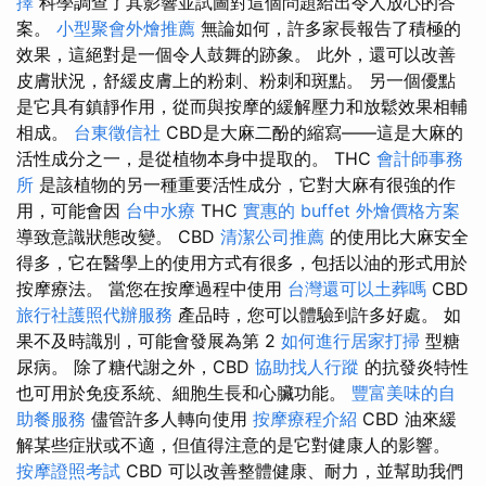
擇
科學調查了其影響並試圖對這個問題給出令人放心的答
案。
小型聚會外燴推薦
無論如何，許多家長報告了積極的
效果，這絕對是一個令人鼓舞的跡象。 此外，還可以改善
皮膚狀況，舒緩皮膚上的粉刺、粉刺和斑點。 另一個優點
是它具有鎮靜作用，從而與按摩的緩解壓力和放鬆效果相輔
相成。
台東徵信社
CBD是大麻二酚的縮寫——這是大麻的
活性成分之一，是從植物本身中提取的。 THC
會計師事務
所
是該植物的另一種重要活性成分，它對大麻有很強的作
用，可能會因
台中水療
THC
實惠的 buffet 外燴價格方案
導致意識狀態改變。 CBD
清潔公司推薦
的使用比大麻安全
得多，它在醫學上的使用方式有很多，包括以油的形式用於
按摩療法。 當您在按摩過程中使用
台灣還可以土葬嗎
CBD
旅行社護照代辦服務
產品時，您可以體驗到許多好處。 如
果不及時識別，可能會發展為第 2
如何進行居家打掃
型糖
尿病。 除了糖代謝之外，CBD
協助找人行蹤
的抗發炎特性
也可用於免疫系統、細胞生長和心臟功能。
豐富美味的自
助餐服務
儘管許多人轉向使用
按摩療程介紹
CBD 油來緩
解某些症狀或不適，但值得注意的是它對健康人的影響。
按摩證照考試
CBD 可以改善整體健康、耐力，並幫助我們