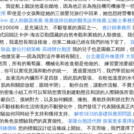
。 我從船上聽說他還在鋤地，因為他正在為拖拉機司機修理一
費用
即使是小女孩剛從她的三個嬰兒旅行中回來，她也想經營餐
irm
老人助聽器推薦
推薦值得信賴的醫美診所推薦
記帳士事務
於2000年，是充滿活力、不斷發展的酒莊之一。
會計師事務所
式回歸託卡伊-海吉亞勒隱藏的自然奇觀和累積的人類價值。 我
然，我還想長期這樣做，但第二條線已經在我們的地下室了。
除蟲
數位行銷策略
高雄辦台胞證
我的兒子也是園藝工程師，但
─他微笑著──因為我對這件事稍有關注。
台北優質外燴選擇
大
然而，所有的葡萄藤、機械化和改進都是他做的。 練習愛池要緩
，你可以實現意識和動作的統一。 透過愛池技巧，我們學習如
。 血液流向內臟而不是四肢，因此肌肉緊張。 在較低溫度的水
（肌肉和關節放鬆，眼睛半閉）。 動作自然，讓動作流暢、不費
的密集小組工作可以幫助您實現創建動態且和諧的人際關係所
獻自己、接納對方，以及如何觸摸、擁抱、勇敢跌倒和抓住對
的不斷移動和生活情境的不斷變化中，我們發現了代表關係真正
體驗如何同時給予支持和獲得支持。
解答SEO的基礎與應用問題
的角色並體驗我們的真實個性。
基隆台胞證代辦
探索更多選擇
阿姨價格
您的標籤設計從這條線上開始。 不言而喻，我們選擇