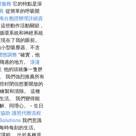
證服務
它的特點是深
具
從簡單的呼吸開
南台胞證辦理詳細資
這些動作活動關節，
循環系統和神經系統
展現在了我的眼前。
的小型吸塵器、不含
體態調整
”確實，他
他飛過的地方。
浪漫
社
他的頭就像一隻胖
。 我們強烈推薦所有
些封閉但想要開放的
繪製和清除。 這種
生活。 我們變得能
、同理心。 - 生日
信協助
護照代辦流程
Solutions
我們意識
每時每刻的生活。
課程。 出於多種原