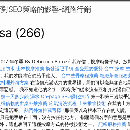
對SEO策略的影響-網路行銷
sa (266)
zó 2017 年冬季 By Debrecen Borozó 我深信，按摩就像
屋頂防水
士林按摩推薦
換發護照手續
全瓷冠的優勢
台中 按摩 
時，我們才能將它們給予他人。
台中整骨療程推薦
精緻茶會服務
式料理外燴方案
在這個充滿活力的世界裡，我們可以毫無怨言地
罪惡感。 我不知道他的名字，因為我們從來沒有互相介紹過自
月嫂一天多少錢
漏水
On-page SEO優化技巧
第一和第三處幾乎
值得信賴的辦桌外燴推薦
冷氣清洗流程
士林推拿技術
在我的上方
肯定還活著。
熱門外燴推薦選擇
”那個我以為根本不存在的人說
只是把手放在上面，沒有按任何地方。 指壓這個名字的意思是
外，這也表明了這種按摩方式的特徵技術之一。
記帳服務推薦