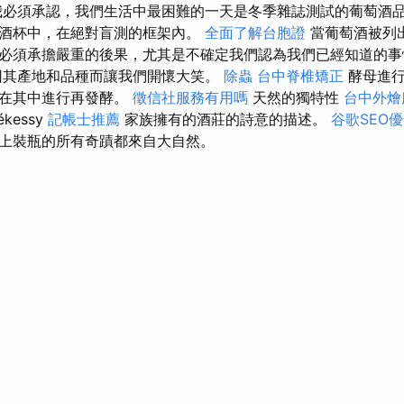
我必須承認，我們生活中最困難的一天是冬季雜誌測試的葡萄酒品
酒杯中，在絕對盲測的框架內。
全面了解台胞證
當葡萄酒被列
必須承擔嚴重的後果，尤其是不確定我們認為我們已經知道的
因其產地和品種而讓我們開懷大笑。
除蟲
台中脊椎矯正
酵母進
並在其中進行再發酵。
徵信社服務有用嗎
天然的獨特性
台中外燴
ékessy
記帳士推薦
家族擁有的酒莊的詩意的描述。
谷歌SEO
上裝瓶的所有奇蹟都來自大自然。