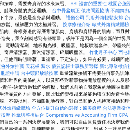
和按摩，需要齊肩深的水來練習。
SSL證書的重要性
桃園台胞
臂、腿和身體的廣泛運動。
台中骨盆矯正
債務問題協助
不鏽鋼廚
下半身，最後是全身參與運動。
禮儀公司
到府外燴輕鬆安排
台
的放鬆、緩解壓力的太極練習。
按摩療程介紹
歐式外燴精緻體驗
肌肉、脊椎旁邊的深層背部肌肉、肩膀和肩胛骨的肌肉，而且對
一進去，我立刻就感到有些頭暈，或許正是因為一個全新的世界
、電動清潔刷、地板拋光機、吸塵器、地板噴嘴套件、帶塵袋
、窗戶清潔器、蒸汽清潔器、碎屑吸塵器。
竹北月子中心
西屯
，但他同時咀嚼著，重複著，下定決心，如果有必要，就飛回
聚會外燴推薦
天花板 漏水
優質記帳士事務所選擇
新北專業徵信
台胞證申請
台中頭部放鬆按摩
重量流量接觸不需要任何事先訓練
儕和世界的關係的人，以及那些對新事物持開放態度的人以及那
獨立-責任-決策透過我們的經歷，我們以前的自我形象的地圖被重新
生活品質的方向發展，因此我們變得越來越能夠獨立和創造性地
服、不帶批判、不加限制地行事，對自己和他人抱持著接納和理解
式外燴精緻體驗
全方位提升自信的選擇：醫美療程
合法專業徵
鬆按摩
推拿與整復結合
Comprehensive Accounting Firm CPA 
們自己的一系列決定展開的，我們可以自由且負責任地決定我們
點是事情複雜、訓練時間長。 在這種情況下，出路之一就是按摩