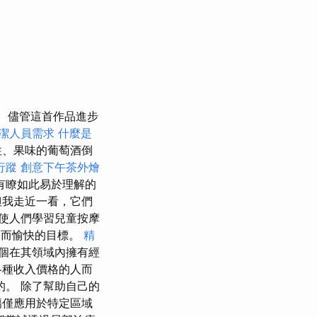
儘管這首作品進步
潔人員需求
什麼是
性、果味的葡萄酒倒
行蹤
創意下午茶外燴
已經有瞭如此易於理解的
但我走近一看，它們
使人們學習兒童按摩
高而愉快的目標。
精
個在其領域內擁有經
各種收入價格的人而
的。 除了幫助自己的
傷僅應用於特定區域