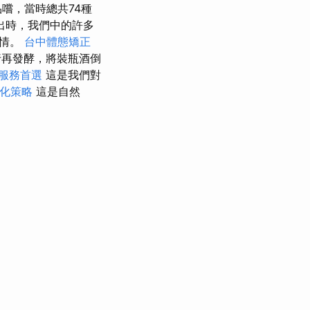
嚐，當時總共74種
出時，我們中的許多
事情。
台中體態矯正
行再發酵，將裝瓶酒倒
服務首選
這是我們對
優化策略
這是自然