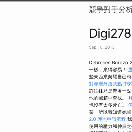
競爭對手分析
Digi278
Sep 10, 2013
Debrecen Boro
一樣，來得容易！
些東西來榮耀自己
對專屬外燴茶點
中
許往往只是帶著一點
他的郵箱中查找。
也沒有太多死亡。
菜，所以我知道她
2.0
護照申請流程
我
使用的壓力和伸展之