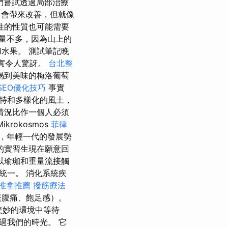
們嘗試透過局部治療
會帶來改善，但就像
性的性質也可能需要
數量不多，因為山上的
水果。 測試筆記晚
實令人驚訝。
台北整
喝到美味的梅洛葡萄
e SEO優化技巧
事實
特和多樣化的風土，
情況比作一個人必須
ikrokosmos
菲律
而，年輕一代的發展勢
的實習生現在願意回
以瑜珈和重量流接觸
統一。 消化系統疾
推拿推薦
撥筋療法
繁腹痛、飽足感）。
美妙的環境中等待
過我們的時光。 它