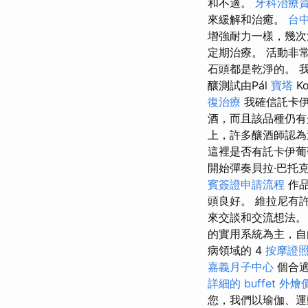
和不適。
牙科治療
來緩解和治癒。
台
增強耐力一樣，幾
定期治療。 活動非
石頭都是乾淨的。 
釀測試由Pál
寶塔
Ko
復治療
我確信託卡伊
酒，而且該品種仍有
上，許多釀酒師認為
這裡是否有託卡伊
開始彈奏貝拉·巴托克
賓簽證申請流程
作品
頭良好。 維拉尼有
來交談和交流想法。
的實用系統為主，自
病領域的 4
按摩證
嘉義月子中心
個合適
詳細的 buffet 外
您，我們以瑜伽、運