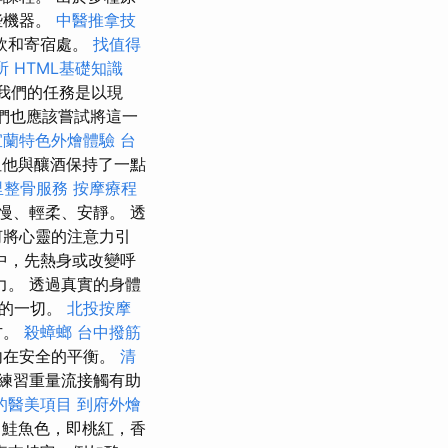
些機器。
中醫推拿技
飲和寄宿處。
找值得
所
HTML基礎知識
我們的任務是以現
們也應該嘗試將這一
宜蘭特色外燴體驗
台
他與釀酒保持了一點
里整骨服務
按摩療程
慢、輕柔、安靜。 透
何將心靈的注意力引
中，先熱身或改變呼
力。 透過真實的身體
需的一切。
北投按摩
方。
殺蟑螂
台中撥筋
內在安全的平衡。
清
練習重量流接觸有助
的醫美項目
到府外燴
了鮭魚色，即桃紅，香