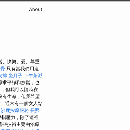
About
平靜、放鬆、快樂、愛、尊重
整骨
只有當我們用這
安排
坐月子
下午茶派
尋求平靜和放鬆，也
己，但我可以隨時在
沒有生命，但我希望
，通常有一個女人點
。
沙鹿按摩服務
長照
手指壓力，除了這裡
這些技術主要由治療