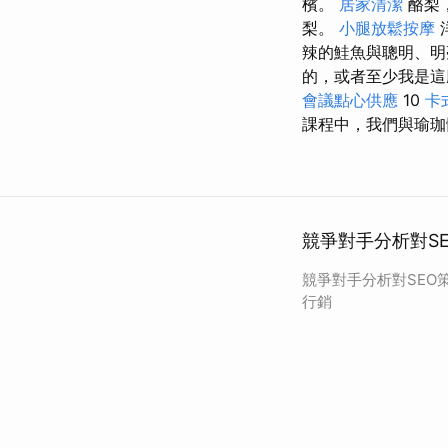
檳。
居家清潔
酪梨
梨。
小腿放鬆按摩
辣的鮭魚與聰明、明
的，或者至少我是
會議點心供應
10
卡
課程中，我們與瑜珈
競爭對手分析對S
競爭對手分析對SEO
行銷