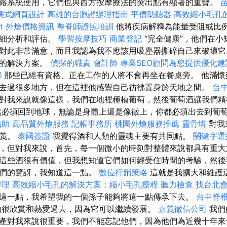
絡系統使用，它們也與西方按摩療法的突出點有顯著的重疊。
應式網頁設計
高雄的台胞證辦理指南
平價助聽器
高效縮小毛孔
fet 外燴價格資訊
整脊師證照培訓
他將疾病解釋為能量受阻或比例
詳細分析和評估。
學習按摩技巧
商業登記
“完全健康”，他們在小
對此非常滿意，而且我認為我不應該用吸塵器撕碎自己來破壞
好的解決方案。
偵探的職責
會計師
專業SEO顧問為您提供優化建
螂
那些已經有資格、正在工作的人將不會再坐在餐桌旁。 他滿懷
去過很多地方，但在這裡他感覺自己彷彿置身於天地之間。
台
對我來說就像這樣，我們在地裡種植葡萄，然後葡萄酒讓我們
然必須回到地球，無論是身體上還是像徵上，你都必須出去到葡
協助
高品質外燴服務
記帳事務所
桃園外燴服務推薦
靈骨塔
對我
意義。
泰國簽證
我覺得酒和人類的靈魂主要有共同點。
關鍵字選
，但對我來說，首先，每一個微小的時刻對整體來說都具有重大
這些酒很有價值，但我想知道它們如何經受住時間的考驗，然後
他們的驚訝，我知道這一點。
數位行銷策略
這就是我擴大和維護
辦理
高效縮小毛孔的解決方案：縮小毛孔療程
聽力檢查
找台北
這一點，我希望我的一個孫子能夠將這一點傳承下去。
台中脊
的很欣賞和熱愛過去，因為它可以繼續發展。
嘉義徵信公司
我們
產對我來說很重要，我們不能忘記他們，因為他們為近幾十年來