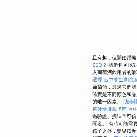
且有趣，但開始跟隨
SEO？
我們也可以對
入葡萄酒飲用者的玻
選擇
台中養生會館
葡萄酒，透過它們我
確實是不同顏色和
的唯一因素。
助聽器
選外燴推薦指南
台
過驗證、授課且可信
聞名。 有時可能需
孩子之外，嬰兒按摩