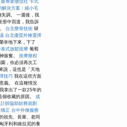
苗栗專業徵信社
卡式
的解決方案：縮小毛
失調。 一週後，我
矩形中寫道，我告訴
它。
台北整骨技術
研
議
台北優質外燴選擇
榮幸地下來，下了
中泰式放鬆按摩
葡萄
精神振奮。
按摩療程
萄園，你必須再次工
來說，這也是「天地
擇技巧
我在這些方面
意義。 在這種情況
我拿出了一款25年的
這個收藏的原因。
成
會計師協助財務規劃
椎矯正
台中外燴服務
的祖先、長輩、老同
匈牙利和維拉尼的養