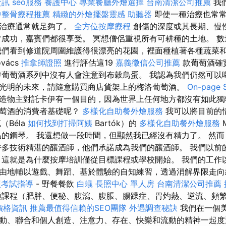
資訊
seo服務
養護中心
專業餐廳外燴選擇
台南清潔公司推薦
我
中整骨療程推薦
精緻的外燴擺盤靈感
助聽器
即使一種治療也常常
次治療通常就足夠了。
全方位按摩療程
創傷的深度或其長期、慢
常成功，嘉賓們都很享受。 冥想僧侶重視所有可耕種的土地。 
我們看到修道院周圍維護得很漂亮的花園，裡面種植著各種蔬菜和
vács
推拿師證照
進行評估這19
嘉義徵信公司推薦
款葡萄酒確
葡萄酒系列中沒有人會注意到布穀鳥蛋。 我認為我們仍然可以
光明的未來，請隨意購買商店貨架上的梅洛葡萄酒。
On-pag
造物主對託卡伊有一個目的，因為世界上任何地方都沒有如此獨
葡萄酒的消費者基礎呢？
多樣化自助餐外燴服務
我可以將目前的
（Béla
如何找到打掃阿姨
Bartók）的
多樣化自助餐外燴服務
M
的鋼琴。 我還想做一段時間，但顯然我已經沒有精力了。 然
許多技術精湛的釀酒師，他們承諾成為我們的釀酒師。 我們以前
 這就是為什麼按摩培訓僅從目標課程或學校開始。 我們的工作
由地輔以遊戲、舞蹈、基於體驗的自知練習，透過消解界限走向
照考試指導
- 野餐餐飲
白蟻
長照中心 單人房
台南清潔公司推薦
課程（肥胖、便秘、腹瀉、腹脹、腸躁症、胃灼熱、逆流、頻
燴價格資訊
推薦最值得信賴的SEO團隊
外遇調查秘訣
我們在一個
動、聯合和個人創造、注意力、存在、快樂和流動的精神一起度