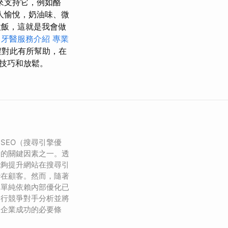
來支持它，例如酪
人愉悅，奶油味、微
做飯，這就是我會做
牙醫服務介紹
專業
程對此有所幫助，在
技巧和放鬆。
SEO（搜尋引擎優
功的關鍵因素之一。透
能夠提升網站在搜尋引
潛在顧客。然而，隨著
，單純依賴內部優化已
進行競爭對手分析並將
為企業成功的必要條