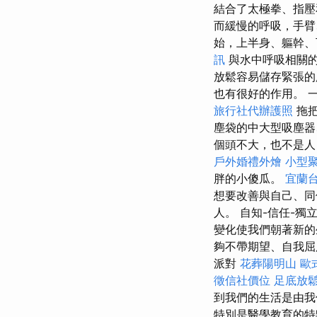
結合了太極拳、指壓
而緩慢的呼吸，手
始，上半身、軀幹、
訊
與水中呼吸相關
放鬆容易儲存緊張的
也有很好的作用。 
旅行社代辦護照
拖把
塵袋的中大型吸塵器
個頭不大，也不是人
戶外婚禮外燴
小型
胖的小傻瓜。
宜蘭
想要改善與自己、同
人。 自知-信任-
變化使我們朝著新的
夠不帶期望、自我屈
派對
花葬陽明山
歐
徵信社價位
足底放
到我們的生活是由我
特別是醫學教育的特