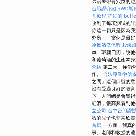
師沿著帶有穴位的經
台胞證介紹
RWD響
孔療程
詳細的 buf
收到了每項測試的
你這一切只是因為我
究所——當然是最
冷氣清洗流程
殺蟑
車，環顧四周，說他
和葡萄酒的生產本身
介紹
第二天，你仍
作。
合法專業徵信
之間」這個口號的
沒有受過良好的教育
下，人們總是會覺得
紅酒，很高興看到
立公司
台中台胞證
我的兒子也非常欣賞
首選
一方面，我真
事、老師和教授的遺