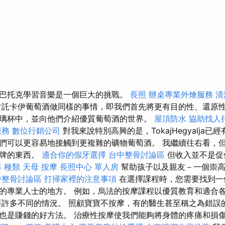
巴托克學習音樂是一個巨大的挑戰。
長照
辦桌專業外燴服務
清
託卡伊葡萄酒做同樣的事情，即我們首先將更有目的性、還原
璃杯中，並向他們介紹優質葡萄酒的世界。
屋頂防水
協助找人
服務
數位行銷公司
對我來說特別高興的是，TokajHegyalja
們可以更容易地接觸到更複雜的礦物葡萄酒。 我繼續往右看，
品牌的東西。
適合你的假牙選擇
台中整骨討論區
但收入並不是促
 種類
天母 按摩
長照中心 單人房
幫助孩子以及親友－一個崇
中整骨討論區
打掃家裡的注意事項
在選擇課程時，您需要找到一
的專業人士的地方。 例如，烏法的按摩課程以優質教育和適合
要許多不同的情況。 照顧寶寶不按摩，有的醫生甚至稱之為錯誤
也是賺錢的好方法。 治療性按摩使我們能夠將身體的疼痛和損