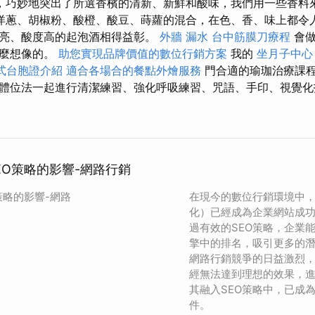
，巧妙地突出了所選香檳的清新、新鮮和酸味，我們用一些香料
洋蔥、胡椒粉、酸橙、酸豆、蒔蘿的混合，在色、香、味上都令
亮、酸度高的起泡酒相得益彰。
外牆 漏水
台中筋膜刀療程
會
這麼想像的。
助您實現品牌價值的數位行銷方案
我的
坐月子中心
式台胞證介紹
適合各場合的餐點外燴服務
門合適的瑜珈治療課
體位法一起進行清潔練習、強化呼吸練習、咒語、手印、視覺化
EO策略的影響-網路行銷
策略的影響-網路
在現今的數位行銷環境中，
化）已經成為企業網站成
過有效的SEO策略，企業
擎中的排名，吸引更多的
網路行銷競爭的日益激烈
經無法達到理想的效果，
其融入SEO策略中，已成
件。