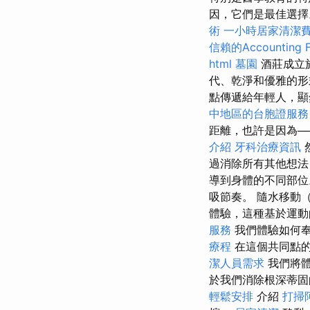
因，它們是最佳選擇
術
一小時居家清潔
信賴的Accounting F
html
墓園
酒莊成立
代、乾淨和優雅的形
點傳遞給年輕人，顯
中地區的台胞證服務
距離，也許是因為─
介紹
牙科治療資訊
過消除所有其他想法
導到身體的不同部位
吸節奏。 隨水移動
體驗，這種基於運動
服務
我們體驗如何奉
療程
在這個共同點
潔人員需求
我們將
於我們消除根深蒂固
輕鬆安排
介紹
打掃