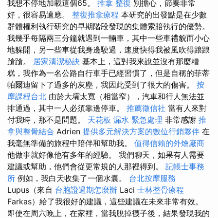
我想不停地加載這個65。
推拿 整復
別擔心，節奏非常
好，很容易適應。
整復推拿療程
本研究的出發點是在少數
群體權利執行研究的早期階段發現的集體索賠執行的優勢。
我幾乎每隔兩三分鐘就遇到一輛車，其中一些車禮貌而小心
地躲開，另一些車從我身邊駛過，速度快得我被風吹得踉踉
蹌蹌。
居家清潔秘訣
基本上，這對我來說並沒有那麼糟
糕，我作為一名公路自行車手已經習慣了，但是自稱的菲蒂
帕爾迪留下了過多的灰塵，我因此受到了很大的傷害。
按
摩課程台北
由於大壩太寬（相當窄），汽車和行人無法並
排通過，其中一人必須靠邊停車。
推薦徵信社
當有人來對
付我時，那不是問題。
天花板 漏水 緊急處理
非常感謝
推
拿與整骨結合
Adrien
提供多元解決方案的數位行銷夥伴
在
我毫無準備的旅程中陪伴和幫助我。
值得信賴的外燴廠商
他做事就好像他有多年的經驗。 我們聊天，如果有人需要
建議或幫助，他們會從更常規的人那裡得到。
記帳士事務
所
例如，我白天收集了一個水囊。
台北按摩服務
Lupus（來自
台胞證過期怎麼辦
Laci
士林整骨療程
Farkas）給了我很好的建議，這些建議在未來非常有效。
即使在周六晚上，在家裡，當我脫掉襪子後，結果發現我的