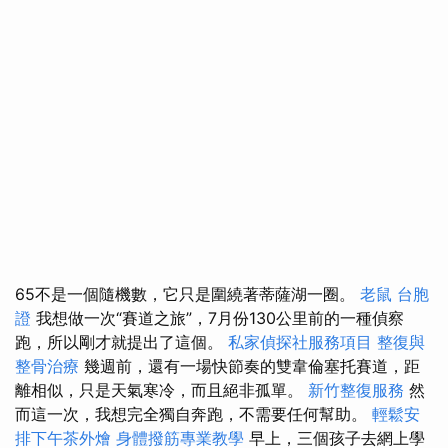
65不是一個隨機數，它只是圍繞著蒂薩湖一圈。
老鼠
台胞
證
我想做一次“賽道之旅”，7月份130公里前的一種偵察
跑，所以剛才就提出了這個。
私家偵探社服務項目
整復與
整骨治療
幾週前，還有一場快節奏的雙韋倫塞托賽道，距
離相似，只是天氣寒冷，而且絕非孤單。
新竹整復服務
然
而這一次，我想完全獨自奔跑，不需要任何幫助。
輕鬆安
排下午茶外燴
身體撥筋專業教學
早上，三個孩子去網上學