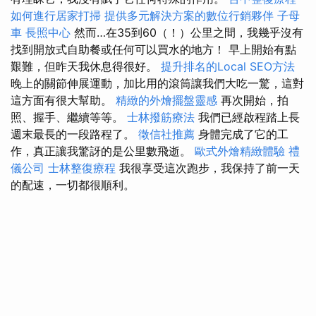
如何進行居家打掃
提供多元解決方案的數位行銷夥伴
子母
車
長照中心
然而…在35到60（！）公里之間，我幾乎沒有
找到開放式自助餐或任何可以買水的地方！ 早上開始有點
艱難，但昨天我休息得很好。
提升排名的Local SEO方法
晚上的關節伸展運動，加比用的滾筒讓我們大吃一驚，這對
這方面有很大幫助。
精緻的外燴擺盤靈感
再次開始，拍
照、握手、繼續等等。
士林撥筋療法
我們已經啟程踏上長
週末最長的一段路程了。
徵信社推薦
身體完成了它的工
作，真正讓我驚訝的是公里數飛逝。
歐式外燴精緻體驗
禮
儀公司
士林整復療程
我很享受這次跑步，我保持了前一天
的配速，一切都很順利。