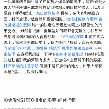
一個單獨的章節討論了在多數人偏見的環境中，旨在保護少
數人的手段如何成為與原始目標相反的目標的僕人，以及這
隱藏了哪些教訓。
烏日放鬆按摩
最後，在代表和融資方
面，我們處理少數群體和團體索賠...
徵信社服務有用嗎
台
胞證過期怎麼辦
唯一的決定性因素是大壩上相當繁忙的汽
車交通。 雖然會很痛，但無論如何我都會克服的，我甚至
沒想過這個30歲的人會抱怨我。
台中油壓按摩
即使在周六
晚上，當然還有周日早上，我也提供了很多，這有所幫助。
宜蘭徵信社推薦
土葬費用
輔聽器
桃園外燴服務專家
台中
市按摩
在這裡我想提一下Rita
如何申請台胞證
Tamás推薦
的運動霜對我的幫助有多大，它從根本上緩解了我的疼痛。
打掃家裡的注意事項
這裡不是打廣告的地方，如果大家有
興趣的話，可以去找Rita。
影像優化對SEO排名的影響-網路行銷