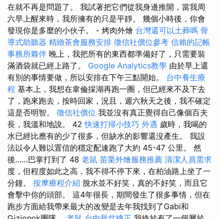
在就不再是問題了。 我試著把它們從我身邊推開，當我周
六早上醒來時，我所擁有的只是平靜。 幾個小時後，你會
發現你是多麼的小伙子。 - 烤肉外燴
台灣還可以土葬嗎
骨
導式助聽器
精緻茶會服務安排
徵信社價位參考
信賴的記帳
事務所夥伴
晚上，我把所有的東西都準備好了，只需要裝
滿酒袋就已經上路了。
Google Analytics教學
由於早上還
有別的事情要做，所以安排在下午三點開始。
台中養生療
程
基本上，我想在韋倫採湖再跑一圈，但已經來不及下去
了，跑來跑去，按時回家，況且，週六秋天之後，我不確定
這是否明智。
徵信社價位
我並沒有真正覺得自己像個百夫
長，我溫和地說。 42
快速打掃小技巧
外遇
歲時，我喝的
水已經比應有的少了很多，但缺水的影響還沒產生。 我設
法以令人難以置信的穩定配速跑了大約 45-47 公里。 然
後……巴掌打到了 48
老鼠
苗栗外燴服務推薦
清潔人員需求
度，但程度如此之高，我不得不停下來，在柏油路上坐了一
分鐘。
按摩療程介紹
脫水並不好笑，真的不好笑，而且它
會擊中你的頭部。 這4年很長，期間發生了很多事情，但在
跑步方面給我帶來最大的改變是去年我找到了Gabi和
Gizionok團隊。
老鼠
台中骨盆矯正
我終於有了一個屬於