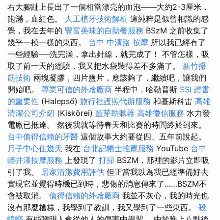
右大腳趾上長出了一個相當漂亮的血泡——大約2-3厘米，
飽滿，血紅色。
人工植牙技術解析
這純粹是似曾相識的感
覺，我在去年的
豐富美味的自助餐服務
BSzM 之前收集了
幾乎一模一樣的東西。
台中 中清路 按摩
所以我已經有了
一些經驗──洗完澡，拿出針線，就完成了！ 不管怎樣，吸
取了前一天的經驗，我又把水袋裝得差不多滿了。
新竹撥
筋技術
兩塊凝膠，四片鹽片，應該夠了，繼續吧，讓我們
開始吧。
專業可信的外燴廠商
半程中，哈勒普斯
SSL證書
的重要性
(Halepső)
旅行社護照代辦服務
和基斯科雷
高雄
清潔公司介紹
(Kiskörei)
藍芽助聽器
高雄徵信服務
水力發
電廠已抵達。 然後我就等待春天和比賽的時間終於到來。
台中值得信賴的牙醫
這個故事大約要從四、五年前說起。
月子中心住幾天
我在
台北記帳士推薦服務
YouTube
台中
輕井澤按摩服務
上發現了
打掃
BSZM，那裡的影片立即吸
引了我。
居家清潔費用評估
但正當我以為我已經準備好去
實現它並覺得時機已到時，悲傷的消息傳來了……BSZM不
會被取消。
值得信賴的外燴廠商
我並不灰心，我的時光也
沒有那麼糟糕，我學到了教訓，我又學到了一些東西。
殺
蟑螂
有些聰明人會從他人的傷害中學習。 由於晚上八點後