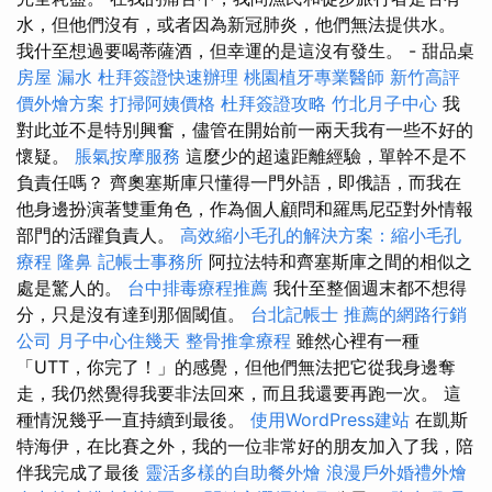
水，但他們沒有，或者因為新冠肺炎，他們無法提供水。
我什至想過要喝蒂薩酒，但幸運的是這沒有發生。 - 甜品桌
房屋 漏水
杜拜簽證快速辦理
桃園植牙專業醫師
新竹高評
價外燴方案
打掃阿姨價格
杜拜簽證攻略
竹北月子中心
我
對此並不是特別興奮，儘管在開始前一兩天我有一些不好的
懷疑。
脹氣按摩服務
這麼少的超遠距離經驗，單幹不是不
負責任嗎？ 齊奧塞斯庫只懂得一門外語，即俄語，而我在
他身邊扮演著雙重角色，作為個人顧問和羅馬尼亞對外情報
部門的活躍負責人。
高效縮小毛孔的解決方案：縮小毛孔
療程
隆鼻
記帳士事務所
阿拉法特和齊塞斯庫之間的相似之
處是驚人的。
台中排毒療程推薦
我什至整個週末都不想得
分，只是沒有達到那個閾值。
台北記帳士
推薦的網路行銷
公司
月子中心住幾天
整骨推拿療程
雖然心裡有一種
「UTT，你完了！」的感覺，但他們無法把它從我身邊奪
走，我仍然覺得我要非法回來，而且我還要再跑一次。 這
種情況幾乎一直持續到最後。
使用WordPress建站
在凱斯
特海伊，在比賽之外，我的一位非常好的朋友加入了我，陪
伴我完成了最後
靈活多樣的自助餐外燴
浪漫戶外婚禮外燴