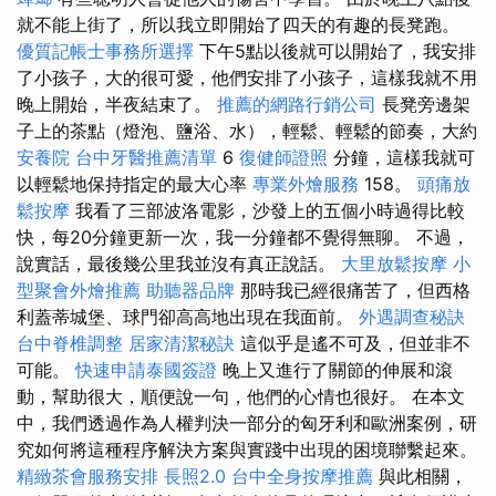
就不能上街了，所以我立即開始了四天的有趣的長凳跑。
優質記帳士事務所選擇
下午5點以後就可以開始了，我安排
了小孩子，大的很可愛，他們安排了小孩子，這樣我就不用
晚上開始，半夜結束了。
推薦的網路行銷公司
長凳旁邊架
子上的茶點（燈泡、鹽浴、水），輕鬆、輕鬆的節奏，大約
安養院
台中牙醫推薦清單
6
復健師證照
分鐘，這樣我就可
以輕鬆地保持指定的最大心率
專業外燴服務
158。
頭痛放
鬆按摩
我看了三部波洛電影，沙發上的五個小時過得比較
快，每20分鐘更新一次，我一分鐘都不覺得無聊。 不過，
說實話，最後幾公里我並沒有真正說話。
大里放鬆按摩
小
型聚會外燴推薦
助聽器品牌
那時我已經很痛苦了，但西格
利蓋蒂城堡、球門卻高高地出現在我面前。
外遇調查秘訣
台中脊椎調整
居家清潔秘訣
這似乎是遙不可及，但並非不
可能。
快速申請泰國簽證
晚上又進行了關節的伸展和滾
動，幫助很大，順便說一句，他們的心情也很好。 在本文
中，我們透過作為人權判決一部分的匈牙利和歐洲案例，研
究如何將這種程序解決方案與實踐中出現的困境聯繫起來。
精緻茶會服務安排
長照2.0
台中全身按摩推薦
與此相關，