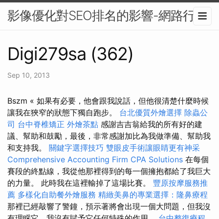
影像優化對SEO排名的影響-網路行銷
Digi279sa (362)
Sep 10, 2013
Bszm « 如果有必要，他會跟我說話，但他很清楚什麼時候
讓我在狹窄的狀態下獨自跑步。
台北優質外燴選擇
除蟲公
司
台中脊椎矯正
外燴茶點
感謝吉吉翁給我的所有好的建
議、幫助和鼓勵，最後，非常感謝加比為我做準備、幫助我
和支持我。
關鍵字選擇技巧
雙眼皮手術讓眼睛更有神采
Comprehensive Accounting Firm CPA Solutions
在每個
賽段的終點線，我從他那裡得到的每一個擁抱都給了我巨大
的力量。 此時我在這裡輸掉了這場比賽。
豐原按摩服務推
薦
多樣化自助餐外燴服務
精緻美鼻的專業選擇：隆鼻療程
那裡已經敲響了警鐘，預示著將會出現一個大問題，但我沒
有理睬它，我沒有賦予它任何特殊的作用。
台中整復療程