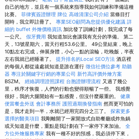
自己的地方，並且有一個系統來指導我如何訓練和準備這種
比賽。
菲律賓簽證辦理
牌位
高雄清潔公司介紹
當條目打
開時，我立即註冊了。
專業SEO顧問為您提供優化建議
詳
細的 buffet 外燴價格資訊
加比發了訓練計劃，我完成了每
一公尺。
假牙費用
我知道加比會讓我有充分的準備。 第二
天，13號星期六，當天行程53.6公里。 49公里結束，晚上
10點左右完成，伸展身體，小心一點的滾輪，吃晚飯，半夜
左右我就已經睡著了。
提升排名的Local SEO方法
酒店裡
的每個人都從遠處就知道是誰在運行
徵信社價位參考
助聽
器
專注於關鍵字行銷的專業公司
新竹高評價外燴方案
BSZM。
經絡調理證照課程
台胞證辦理流程
又過了幾公
里，秩序才恢復，人們的行動也變得順暢了一些。 我感覺
很好，我的大腿開始有一點感覺，但沒什麼嚴重的。
健康
便當餐盒外送
會計事務所
護照過期換發指南
然而更可怕的
是，我才走到一半，水就已經用完四分之三了。
探索更多
選擇的醫美項目
我剛離開了一家開放式自助餐廳或炸魚鍋
或天知道是什麼，重點是我計劃在下一家停下來加油。
全
方位外燴服務專家
我有一種不好的預感，我必須停下來，