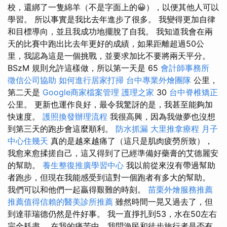
校，還綁了一隻綿羊（不是字面上的😀），以便其他人可以
學習。 所以事實是我比去年進步了很多。 我變得更加自律
和目標導向，並且我成功地擺脫了自我。 我知道我會在兩
天的比賽中跑出比去年更好的成績，如果距離超過50公
里，我認為這是一個挑戰，並要求加比不要將兩天平分。
BSzM 規則允許這樣做，所以第一天是 65
會計師事務所
徵信公司協助
如何進行居家打掃
台中專業外燴團隊
公里，
第二天是
Google商家檔案管理
護理之家
30
台中脊椎矯正
公里。 更新也運作良好，最令我驚訝的是，我甚至能夠加
快速度。
護照換發辦理流程
我很高興，因為我做夢也沒想
到第三天的跑步會這麼順利。
防水抓漏
大里推拿療程
月子
中心住幾天
真的是越來越痛了（這只是肌肉疲勞所致），
我愈來愈揉搓自己，這又得到了已經準備好藥膏的艾德麗安
的幫助。
養生整復推廣學習中心
我以前從來沒有帶過幫助
者跑步，但現在我能感受到這對一個跑者有多大的幫助。
我們可以和他們一起贏得艱難的時刻。
苗栗外燴服務推薦
推薦值得信賴的醫美診所推薦
雖然時間一晃又過去了，但
到達菲瑞德仍然是件好事。 我一直掙扎到53，水在50左右
完全耗盡。 在我的痛苦中，我問漁民和徒步旅行者是否有