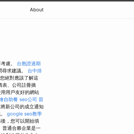
About
要考慮。
台胞證過期
問尋求建議。
台中排
您絕對應該了解這
債表、公司註冊摘
使用用戶友好的網站
燴自助餐
seo公司
苗
將新公司的成立通知
記。
google seo教學
構後，您可以開始填
 普通合夥企業是一