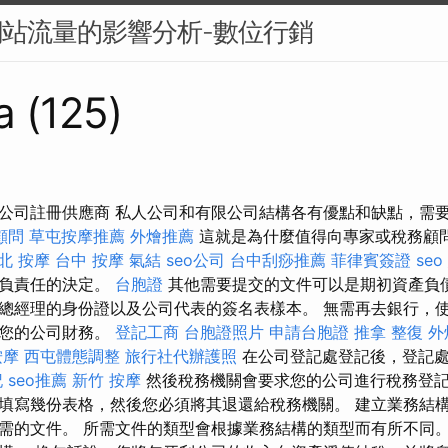
網站流量的影響分析-數位行銷
a (125)
公司註冊供應商 私人公司和有限公司結構各有優點和缺點，需
o顧問
草屯按摩推薦
外燴推薦
這就是為什麼值得向專家或稅務顧
北 按摩
台中 按摩
氣結
seo公司
台中刮痧推薦
菲律賓簽證
seo
且負責任的決定。
台胞證
其他需要提交的文件可以是期初資產負
總經理的身份證以及公司代表的簽名表樣本。 無需再去銀行，
理您的公司財務。
登記工商
台胞證照片
申請台胞證
推拿 整復
外
按摩
西屯體態調整
旅行社代辦護照
在公司登記處登記後，登記處
記
seo推薦
新竹 按摩
然後稅務機關會要求您的公司進行稅務登
填寫幾份表格，然後您必須將其退還給稅務機關。 建立業務結
需的文件。 所需文件的類型會根據業務結構的類型而有所不同。