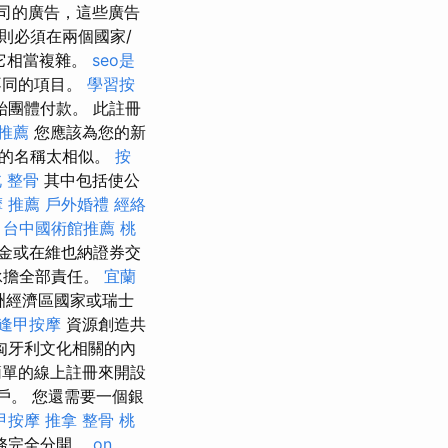
司的廣告，這些廣告
則必須在兩個國家/
它相當複雜。
seo是
不同的項目。
學習按
團體付款。 此註冊
推薦
您應該為您的新
業的名稱太相似。
按
 整骨
其中包括使公
 推薦
戶外婚禮
經絡
G
台中國術館推薦
桃
金或在維也納證券交
承擔全部責任。
宜蘭
洲經濟區國家或瑞士
逢甲按摩
資源創造共
匈牙利文化相關的內
單的線上註冊來開設
戶。 您還需要一個銀
甲按摩
推拿 整骨
桃
務完全分開。
on