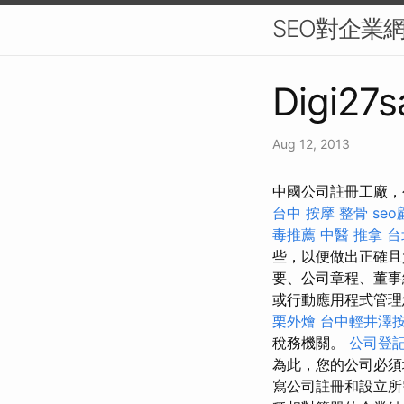
SEO對企業
Digi27s
Aug 12, 2013
中國公司註冊工廠，
台中 按摩 整骨
se
毒推薦
中醫 推拿
台
些，以便做出正確
要、公司章程、董事
或行動應用程式管
栗外燴
台中輕井澤
稅務機關。
公司登
為此，您的公司必須
寫公司註冊和設立所