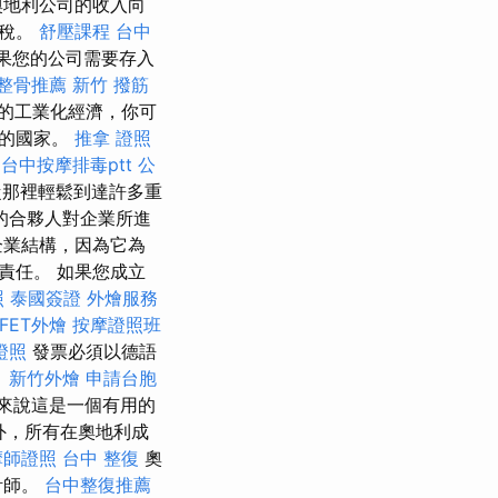
奧地利公司的收入向
納稅。
舒壓課程
台中
果您的公司需要存入
整骨推薦
新竹 撥筋
的工業化經濟，你可
定的國家。
推拿 證照
台中按摩排毒ptt
公
從那裡輕鬆到達許多重
的合夥人對企業所進
企業結構，因為它為
責任。 如果您成立
照
泰國簽證
外燴服務
FFET外燴
按摩證照班
證照
發票必須以德語
。
新竹外燴
申請台胞
來說這是一個有用的
外，所有在奧地利成
摩師證照
台中 整復
奧
計師。
台中整復推薦