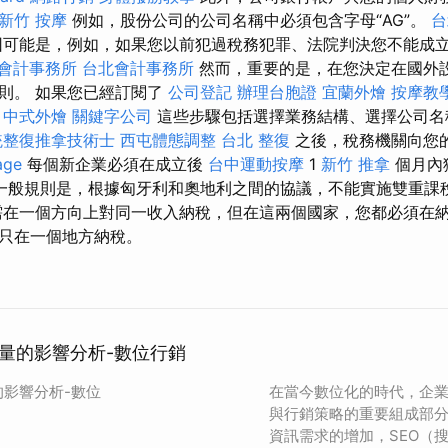
新竹 按摩
例如，股份公司的公司名稱中必須包含字母“AG”。
台
可能是，例如，如果您以前犯過稅務犯罪、法院判決您不能成
會計事務所
台北會計事務所
然而，重要的是，在您決定在國外
則。 如果您已經訂閱了
公司登記
辦理台胞證
宜蘭外燴
按摩教
。
中式外燴
關鍵字公司
這些步驟包括選擇業務結構、選擇公司名
統整復推拿技術士
西屯體態調整
台北 整復
之後，稅務機關向您
age
每個新企業必須在成立後
台中運動按摩
1
新竹 推拿
個月內
一般規則是，根據匈牙利和奧地利之間的協議，不能實施雙重課
在一個方向上對同一收入納稅，但在這兩個國家，您都必須在
只在一個地方納稅。
流量的影響分析-數位行銷
的影響分析-數位
在當今數位化的時代，企
與行銷策略的重要組成部
資訊需求的增加，SEO（