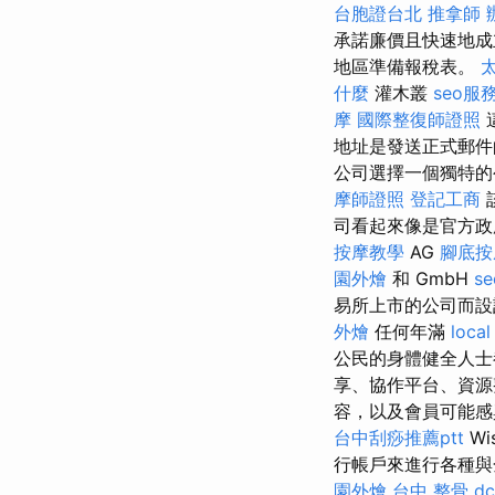
台胞證台北
推拿師
承諾廉價且快速地
地區準備報稅表。
什麼
灌木叢
seo服
摩
國際整復師證照
地址是發送正式郵件
公司選擇一個獨特的
摩師證照
登記工商
司看起來像是官方政
按摩教學
AG
腳底按
園外燴
和 GmbH
s
易所上市的公司而設
外燴
任何年滿
local
公民的身體健全人士
享、協作平台、資源
容，以及會員可能
台中刮痧推薦ptt
Wi
行帳戶來進行各種與
園外燴
台中 整骨 dc