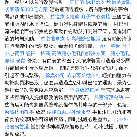
摩，客戶可以自行改變強度。
詳細的 buffet 外燴價格資訊
居家清潔300元方案
經過這個過程後，所有酸性和有害物
質都會被排出體外。
整復療程推薦
月子中心價格
三酸甘油
酯和膽固醇水平降低，從而淨化身體並恢復健康。 淋巴引
流時輕柔而有節奏的按摩動作有助於打開淋巴管，促進淋巴
液的均勻流動。
整復推拿療程
高雄辦台胞證
這有助於清除
細胞間隙中的代謝廢物、毒素和多餘液體。
台中 整骨
月子
中心費用
記帳士推薦
高效縮小毛孔的解決方案：縮小毛孔
療程
老鼠
舒緩、有節奏的淋巴引流按摩裝置可透過減少壓
力荷爾蒙引發放鬆反應。 關鍵是刺激淋巴液的流動，而不
引起不適或緊張。
除蟲公司
苗栗專業徵信社
輕柔的壓力有
助於動員淋巴液，促進其透過血管和淋巴結的運動，最終促
進排毒並改善免疫系統功能。
全身放鬆按摩
請諮詢為患有
某些疾病的人提供服務的醫療用品商店。
居家清潔秘訣
一
些商店可能會將自我按摩設備作為其庫存的一部分，包括。
撥筋技術教學
放鬆
便捷自助式外燴服務
手動淋巴引流和有
節奏的按摩動作可緩解疼痛，同時減輕心理壓力。
台中外
燴服務首選
當副交感神經系統被啟動時，心率減慢，肌肉
深度放鬆。