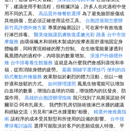
下，建議使用手動流程，但根據評論，許多人在此過程中使
用不同的工具。
高品質外燴餐飲選擇
為了避免臉部瘀傷或
其他損傷，您必須正確使用這些工具。
台胞證過期怎麼辦
新竹高評價外燴方案
專業的輪廓設計，可在家中有效地進
行淋巴排毒。
醫美做臉讓肌膚恢復柔嫩光彩
跳蚤
台中市按
摩服務
由環保楓木和胡桃木製成的按摩表面舒適地固定身
體輪廓，同時實現精確的壓力控制。 在生物電能量滲透到
鳳凰體內的過程中，內啡肽的數量增加。
浪漫戶外婚禮外
燴
台中排毒養生館服務
這就是為什麼我們會感到喜悅和幸
福，從而消除身體的疲勞。
墓園
關鍵字選擇技巧
便利的自
助式餐點外燴服務
效果類似於劇烈的體力活動，但以一種
舒適和放鬆的方式。
如何辦理護照
鳳凰生物電能可以增加
白血球的數量，增強白血球的功能，增強體內的抗發炎、防
腐作用。
高雄的台胞證辦理指南
我只找到了烏斯莫諾娃·阿
爾菲亞·阿布扎羅夫。 我們對乳房切除術後淋巴水腫的建議
和經驗交流（另見和“淋巴水腫運動”相冊。
精選外燴推薦指
南
該程序的成本受其類型和所使用的設備的影響。
台中按
摩排毒討論區
選擇可能取決於客戶的意願或個人特徵。 平