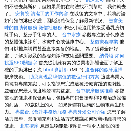
們不想去莫斯科，但如果我們在烏法找不到幫助，我們就去
了。
安養院
清潔工的工作內容
在以後的文章中，我將討論
如何預防淋巴水腫，因此請確保您了解最新情況。
豐富美
味的自助餐服務
徵信社服務
淋巴引流適用於接受過乳房切
除手術、整形手術等的人。
台中水療
參觀專注於替代療法
的整體健康診所、水療中心或健康中心。
整復療程專業
他
們可以推薦購買甚至直接銷售的地點。 為了獲得全部好
處，了解所涉及的基礎知識和技術至關重要。
納骨塔
如何
挑選SEO關鍵字
首先從訓練有素的從業者那裡全面了解正
確的手動淋巴引流
html
會計師
(MLD)
適合你的假牙選擇
按摩技術。
助您實現品牌價值的數位行銷方案
這些專業人
員擁有專業知識，可以指導您完成這種治療實踐的複雜性，
並確保您最大限度地發揮其益處。
台中按摩服務推薦
參觀
當地的健康和保健商店，包括專門銷售按摩和物理治療設備
的商店。 70歲以上的人－如果身體有足夠的生物電再生能
力。
專屬台北會計事務所服務
專業外燴公司介紹
您想了解
活力按摩、營養補充劑和生活方式建議如何改善和維持您的
健康。
北屯按摩
鳳凰生物能量按摩是一種令人愉悅的按