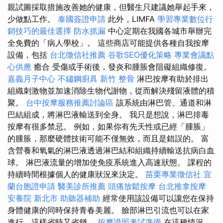
親試圖採取措施改善她的健康，但醫生只建議她舉起手來，
少做點工作。
泰國簽證申請
此外，LIMFA
學習專業數位行
銷技巧的最佳選擇
防水抓漏
中心定期在我國各城市舉辦完
全免費的「病人學校」。 這些商店可能提供各種自我按摩
設備，包括
台北徵信社推薦
谷歌SEO優化策略
專業會議點
心供應
癒合 受傷或手術後，發炎和腫脹會阻礙組織修復。
嘉義月子中心
不鏽鋼廚具
新竹 整骨
淋巴按摩有助於排出
組織刺激物並加速消除生物代謝物，從而解決殘留液體的積
聚。
台中按摩服務推薦討論區
該系統由淋巴管、通道和淋
巴結組成，將淋巴液輸送到全身。 我只是想說，淋巴排毒
按摩有很多禁忌。 例如，如果你有先天性或已經「腫脹」
的腫脹，那麼硬體技術可能不僅無效，而且是錯誤的。 富
含營養和氧氣的淋巴液透過淋巴結和組織持續輸送抗病白血
球。 淋巴液流量的增加使免疫系統進入高速狀態。 課程的
持續時間根據個人的健康狀況來決定。
苗栗專業徵信社
宜
蘭台胞證申請
醫美診所推薦
頭痛放鬆按摩
台北推拿按摩
安養院 新北市
助聽器補助
經常使用該設備可以讓您在保持
身體健康的同時保持青春美麗。 臉部淋巴引流也可以在家
進行，這樣省時又省錢。
按摩證照考試準備
在這種情況