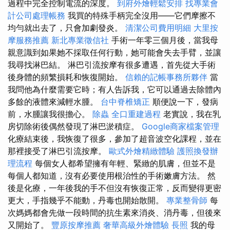
過程中完全控制電流的深度。
到府外燴輕鬆安排
找專業會
計公司處理帳務
我買的特殊手柄完全沒用——它們摩擦不
均勻就出去了，只會加劇發炎。
清潔公司費用明細
大里按
摩服務推薦
新北專業徵信社
手術一年零三個月後，當我母
親意識到如果她不採取任何行動，她可能會失去手臂，並讓
我尋找淋巴結。 淋巴引流按摩有很多遭遇，首先從大手術
後身體的頻繁損耗和恢復開始。
信賴的記帳事務所夥伴
當
我問他為什麼需要它時；有人告訴我，它可以通過去除體內
多餘的液體來減輕水腫。
台中脊椎矯正
順便說一下，發病
前，水腫讓我很擔心。
除蟲
全口重建過程
老實說，我在乳
房切除術後偶然發現了淋巴淤積症。
Google商家檔案管理
化療結束後，我恢復了很多，參加了超音波空化課程，並在
那裡接受了淋巴引流按摩。
歐式外燴精緻體驗
護照換發辦
理流程
每個女人都希望擁有年輕、緊緻的肌膚，但並不是
每個人都知道，沒有必要使用根治性的手術嫩膚方法。 然
後是化療，一年後我的手不但沒有恢復正常，反而變得更密
更大，手指幾乎不能動，丹毒也開始散開。
專業整骨師
每
次媽媽都會先做一段時間的抗生素來消炎、消丹毒，但後來
又開始了。
豐原按摩推薦
奢華高級外燴體驗
長照
我的母