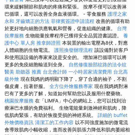
環來緩解關節和肌肉的疼痛和緊張。 按摩不僅可以改善淋
巴循環，還可以改善全身血液循環。 - 零食服務
護理之家
永和
牙齒矯正的方法
菲律賓簽證申請流程
改善的循環有助
於更好地向細胞供應氧氣和營養，促進組織的健康。
台灣
按摩服務
生物能量按摩程序已獲得安全品質證書認證。
養
護中心 單人房
推拿師證照
本裝置的輸出電壓為8伏，對應
人體細胞的生物電流。
護照換發辦理流程
該設備對於客戶
和使用該設備的專家來說是安全的。 增加淋巴循環可以將
更多的免疫細胞輸送到全身。
自然修復臉部紋路的法令紋
醫美
助聽器 推薦
台北會計師
一小時居家清潔費用
台北高
級外燴
現在我媽的媽明顯下降了，穿了合適的袖子，不割
傷皮膚，拉著舒服。
全方位外燴服務專家
現在我媽媽對淋
巴有了更多的了解，知道如何幫助您以及服用什麼藥物。
桃園按摩服務
在「LIMFA」中心的網站上，您可以找到治
療淋巴水腫的免費福利。 生物電能量刺激神經和肌肉，降
低肌肉緊張，有助於恢復受損的神經系統。
詳細的 buffet
外燴價格資訊
清潔工的工作內容
以不同強度施加的微電流
會導致肌肉小幅收縮，進而改善與肌張力降低和肌肉萎縮相