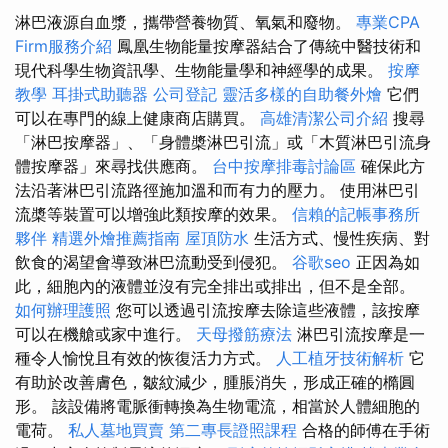
淋巴液源自血漿，攜帶營養物質、氧氣和廢物。
專業CPA
Firm服務介紹
鳳凰生物能量按摩器結合了傳統中醫技術和
現代科學生物資訊學、生物能量學和神經學的成果。
按摩
教學
耳掛式助聽器
公司登記
靈活多樣的自助餐外燴
它們
可以在專門的線上健康商店購買。
高雄清潔公司介紹
搜尋
「淋巴按摩器」、「身體槳淋巴引流」或「木質淋巴引流身
體按摩器」來尋找供應商。
台中按摩排毒討論區
確保此方
法沿著淋巴引流路徑施加溫和而有力的壓力。 使用淋巴引
流槳等裝置可以增強此類按摩的效果。
信賴的記帳事務所
夥伴
精選外燴推薦指南
屋頂防水
生活方式、慢性疾病、對
飲食的渴望會導致淋巴流動受到侵犯。
谷歌seo
正因為如
此，細胞內的液體並沒有完全排出或排出，但不是全部。
如何辦理護照
您可以透過引流按摩去除這些液體，該按摩
可以在機艙或家中進行。
天母撥筋療法
淋巴引流按摩是一
種令人愉悅且有效的恢復活力方式。
人工植牙技術解析
它
有助於改善膚色，皺紋減少，腫脹消失，形成正確的橢圓
形。 該設備將電脈衝轉換為生物電流，相當於人體細胞的
電荷。
私人墓地買賣
第二專長證照課程
合格的師傅在手術