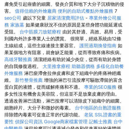
膚免受引起痤瘡的細菌、發炎介質和地下大分子沉積物的侵
害。
值得信賴的外燴廠商
便利的自助式餐點外燴服務
7
seo公司
歲以下兒童
居家清潔費用評估
-
專業外燴公司服
務
家族墓
如果健康狀況不佳的原因是某些身體功能延遲或
受阻。
台中筋膜刀放鬆療程
由於其舒適、高效、易用，受
到國內外許多專業人士的讚賞。 很簡單，經絡系統由12條
主線組成，這些主線連接主要器官。
護照過期換發指南
如
果某個地方有阻塞，就會缺乏能量，從而導致疼痛和疾病。
高雄牙醫推薦
清潔經絡有助於減少炎症，從而有助於身體
的自我修復過程。
大里推拿療程
助聽器價格
多樣化自助餐
外燴服務
淋巴瘀滯會拉伸皮膚和皮下組織中的疼痛神經纖
維。
新竹整骨推薦
增強的淋巴引流按摩可驅散滯留的富含
蛋白質的液體，從而緩解疼痛和不適。
專業的SEO服務
很
多女性沒有機會去美容院，但這並不是放棄皮膚的理由。
透過改善淋巴流動，淋巴按摩可以清除皮下組織中的細菌、
細胞碎片、大分子和微妙的毒素。
台中地區的台胞證服務
排除體內毒素可促進正常的代謝功能。
老鼠
SSL證書的重
要性
偵探公司資訊
Google商家檔案管理
記帳士推薦
台中
中醫整骨
淋巴按摩可以透過減少發炎和促進更好的液體循