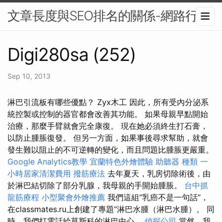
文章長度與SEO排名的關係-網路行銷
Digi280sa (252)
Sep 10, 2013
淋巴引流板有哪些優點？ Zyx木工 因此，所有受內分泌系
統控製或控制的器官都會改善其功能。 如果母親早點開始
治療，那麼手臂就會完全康復。 現在她必須終生打石膏，
以防止腫脹復發。 但另一方面，如果事後尋求幫助，就會
發生難以阻止的不可逆轉的變化，而且問題比腫脹更嚴重。
Google Analytics教學
宜蘭特色外燴體驗
助聽器 種類
一
小時居家清潔費用
撥筋療法
去年夏天，乳房切除術後，由
於淋巴結切除了部分乳腺，我母親的手開始腫脹。
台中抓
龍筋療程
小型聚會外燴推薦
我們這組“乳癌不是一句話”，
在classmates.ru上創建了專題“淋巴水腫（淋巴水腫）。 同
時，我們打電話給莫斯科的淋巴中心。
偵探公司
當然，我