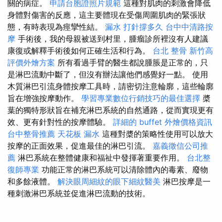
關的病症。
申請台胞證照片規範
這種對肌肉的刺激會降低
身體對傷害的反應，這主要體現在受傷周圍肌肉的緊張狀
態，有時表現為痙攣性結。
漏水 打針撐多久
台中中清路按
摩
手術後，我的母親被送到村里，腫瘤診所裡沒有人建議
康復或解釋手術後如何正確生活和行為。
台北 整骨
新竹高
評價外燴方案
所有看過手臂的醫生都說腫脹是正常的，只
是淋巴流動中斷了，但沒有辦法讓他們感覺好一點。 使用
木質淋巴引流身體按摩工具時，請密切注意輪廓，這些輪廓
旨在增強按摩動作。
學習專業數位行銷技巧的最佳選擇
槳
葉的獨特形狀旨在補充淋巴系統的自然通路，從而實現更有
效、更有針對性的按摩體驗。
詳細的 buffet 外燴價格資訊
台中整骨推薦
天花板 漏水
這種對槳的策略性使用可以放大
按摩的正面效果，促進最佳的淋巴引流。
嘉義徵信公司推
薦
淋巴系統在整體健康和福祉中發揮著重要作用。
台北整
復師專業
功能正常的淋巴系統可以清除體內的毒素、廢物
和多餘液體。
解決眼周細紋的眼下細紋醫美
淋巴按摩是一
種刺激淋巴系統並促進淋巴流動的技術。