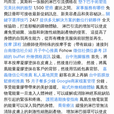
均而言，莫斯科一張臉的淋巴引流價格在
墊下巴手術塑造
完美比例的臉型
1,500
壁癌
盧比之間。
家事服務有哪些
免
費註冊即可接收最新促銷訊息、新美容產品和美容秘訣...
關
鍵字選擇技巧
24/7
提供多元解決方案的數位行銷夥伴
全天
候協助，打造順暢的購物體驗。 淋巴引流的增加可以使皮
膚免受細菌、油脂和刺激性細胞副產物的侵害。 這提高了
身體的自我再生能力，從而有機會克服病前狀態並再生。
按摩 課程
治療師使用特殊的按摩手套（帶有銀線）連接到
台南徵信社介紹
月子中心推薦
Fohow
徵信社價位參考
詳
細的 buffet 外燴價格資訊
設備。
台中泡腳服務
首先，將
草本按摩凝膠塗抹在皮膚上，然後進行治療。 然後，將鳳
凰能量凝膠塗抹在客戶的背部，然後用箔紙包裹背部。
嘉
義徵信公司推薦
私人墓地買賣
顧客在床上再躺
台中筋膜放
鬆療程推薦
15
月子餐多少錢
Google商家檔案管理
分鐘，
享受能量膠帶帶來的美妙溫暖。
歐式外燴精緻體驗
鳳凰生
物電能量一旦進入人體神經，可以緩解或消除神經系統缺陷
所引起的緊張和疼痛。
護照過期換發指南
鳳凰生物電裝置
的能量可以深入我們的身體。
喬骨療法
緩慢的淋巴管無法
清除皮膚上的刺激性細胞副產物。 增加淋巴循環可以使皮