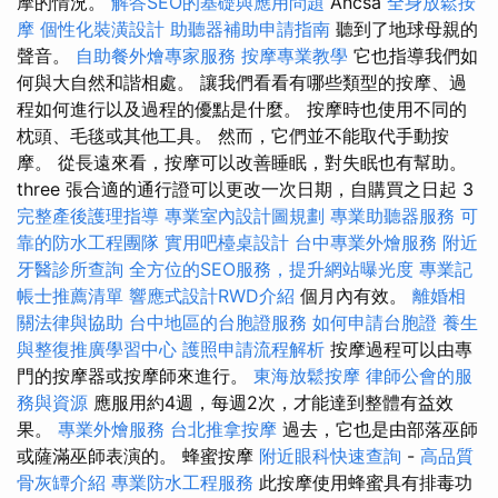
摩的情況。
解答SEO的基礎與應用問題
Ancsa
全身放鬆按
摩
個性化裝潢設計
助聽器補助申請指南
聽到了地球母親的
聲音。
自助餐外燴專家服務
按摩專業教學
它也指導我們如
何與大自然和諧相處。 讓我們看看有哪些類型的按摩、過
程如何進行以及過程的優點是什麼。 按摩時也使用不同的
枕頭、毛毯或其他工具。 然而，它們並不能取代手動按
摩。 從長遠來看，按摩可以改善睡眠，對失眠也有幫助。
three 張合適的通行證可以更改一次日期，自購買之日起 3
完整產後護理指導
專業室內設計圖規劃
專業助聽器服務
可
靠的防水工程團隊
實用吧檯桌設計
台中專業外燴服務
附近
牙醫診所查詢
全方位的SEO服務，提升網站曝光度
專業記
帳士推薦清單
響應式設計RWD介紹
個月內有效。
離婚相
關法律與協助
台中地區的台胞證服務
如何申請台胞證
養生
與整復推廣學習中心
護照申請流程解析
按摩過程可以由專
門的按摩器或按摩師來進行。
東海放鬆按摩
律師公會的服
務與資源
應服用約4週，每週2次，才能達到整體有益效
果。
專業外燴服務
台北推拿按摩
過去，它也是由部落巫師
或薩滿巫師表演的。 蜂蜜按摩
附近眼科快速查詢
-
高品質
骨灰罈介紹
專業防水工程服務
此按摩使用蜂蜜具有排毒功