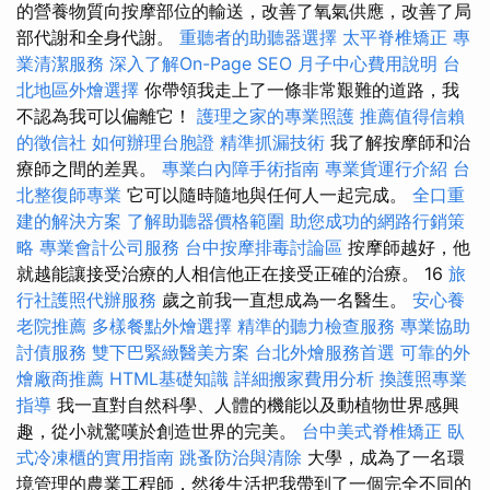
的營養物質向按摩部位的輸送，改善了氧氣供應，改善了局
部代謝和全身代謝。
重聽者的助聽器選擇
太平脊椎矯正
專
業清潔服務
深入了解On-Page SEO
月子中心費用說明
台
北地區外燴選擇
你帶領我走上了一條非常艱難的道路，我
不認為我可以偏離它！
護理之家的專業照護
推薦值得信賴
的徵信社
如何辦理台胞證
精準抓漏技術
我了解按摩師和治
療師之間的差異。
專業白內障手術指南
專業貨運行介紹
台
北整復師專業
它可以隨時隨地與任何人一起完成。
全口重
建的解決方案
了解助聽器價格範圍
助您成功的網路行銷策
略
專業會計公司服務
台中按摩排毒討論區
按摩師越好，他
就越能讓接受治療的人相信他正在接受正確的治療。 16
旅
行社護照代辦服務
歲之前我一直想成為一名醫生。
安心養
老院推薦
多樣餐點外燴選擇
精準的聽力檢查服務
專業協助
討債服務
雙下巴緊緻醫美方案
台北外燴服務首選
可靠的外
燴廠商推薦
HTML基礎知識
詳細搬家費用分析
換護照專業
指導
我一直對自然科學、人體的機能以及動植物世界感興
趣，從小就驚嘆於創造世界的完美。
台中美式脊椎矯正
臥
式冷凍櫃的實用指南
跳蚤防治與清除
大學，成為了一名環
境管理的農業工程師，然後生活把我帶到了一個完全不同的