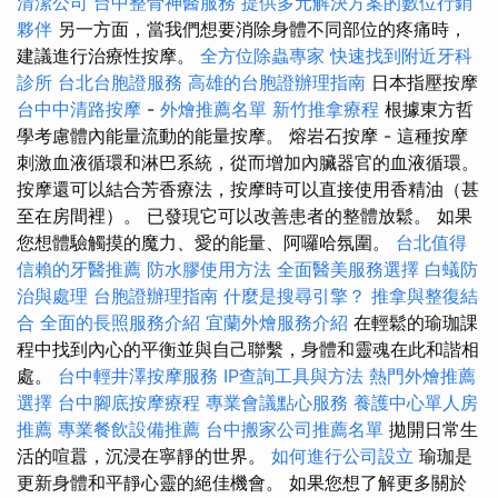
清潔公司
台中整骨神醫服務
提供多元解決方案的數位行銷
夥伴
另一方面，當我們想要消除身體不同部位的疼痛時，
建議進行治療性按摩。
全方位除蟲專家
快速找到附近牙科
診所
台北台胞證服務
高雄的台胞證辦理指南
日本指壓按摩
台中中清路按摩
-
外燴推薦名單
新竹推拿療程
根據東方哲
學考慮體內能量流動的能量按摩。 熔岩石按摩 - 這種按摩
刺激血液循環和淋巴系統，從而增加內臟器官的血液循環。
按摩還可以結合芳香療法，按摩時可以直接使用香精油（甚
至在房間裡）。 已發現它可以改善患者的整體放鬆。 如果
您想體驗觸摸的魔力、愛的能量、阿囉哈氛圍。
台北值得
信賴的牙醫推薦
防水膠使用方法
全面醫美服務選擇
白蟻防
治與處理
台胞證辦理指南
什麼是搜尋引擎？
推拿與整復結
合
全面的長照服務介紹
宜蘭外燴服務介紹
在輕鬆的瑜珈課
程中找到內心的平衡並與自己聯繫，身體和靈魂在此和諧相
處。
台中輕井澤按摩服務
IP查詢工具與方法
熱門外燴推薦
選擇
台中腳底按摩療程
專業會議點心服務
養護中心單人房
推薦
專業餐飲設備推薦
台中搬家公司推薦名單
拋開日常生
活的喧囂，沉浸在寧靜的世界。
如何進行公司設立
瑜珈是
更新身體和平靜心靈的絕佳機會。 如果您想了解更多關於