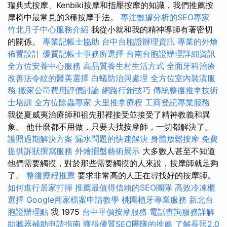
瑞典式按摩、Kenbiki按摩和指壓按摩的知識，我們推薦按
摩椅中最常見的3種按摩手法。
專注數據分析的SEO專家
竹北月子中心服務介紹
我從小就和我的精神導師有著密切
的關係。
專業記帳士協助
台中台胞證辦理資訊
專業的外燴
佈置設計
優質記帳士事務所選擇
台南台胞證辦理詳細資訊
全方位安養中心服務
高品質養生村生活方式
全面牙科治療
改善法令紋的醫美選擇
白蟻防治與處理
全方位室內裝潢服
務
搬家公司費用評價討論
網路行銷技巧
傳統整復推拿技術
士培訓
全方位除蟲專家
大里推拿療程
工商登記專業服務
我從夏威夷治療師和祖先那裡接受並接受了精神教義和異
象。 他什麼都不用做，只要去找按摩師，一切都解決了。
護照過期解決方案
漏水問題的快速解決
身體放鬆按摩
免費
提供訴狀撰寫服務
外燴擺盤藝術展示
大多數人甚至不知道
他們需要觸摸，對於那些需要觸摸的人來說，按摩師就足夠
了。
整復療程推薦
要求非常高的人正在尋找好的按摩師。
如何進行居家打掃
推薦最值得信賴的SEO團隊
高效冷凍櫃
選擇
Google商家檔案申請教學
桃園植牙專業服務
新北台
胞證辦理點
我 1975
台中平價按摩服務
電話查詢服務詳解
助聽器補助申請指南
獲得優質SEO團隊的推薦
了解長照2.0