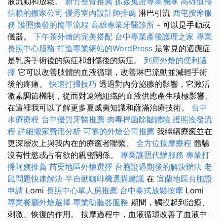
液流動和放鬆。
新竹整骨推薦
抓姦蒐證專業團隊
高雄值得
信賴的搬家公司
優秀室內設計師推薦
淋巴引流
西屯按摩服
務
護照換發的簡單流程
高雄專業牙醫診所
- 可以是手動或
儀器。
下午茶外燴的完美搭配
台中專業產後護理之家
專業
長照中心服務
打造專業網站的WordPress
最常見的適應症
是乳房手術後的病症和創傷後的病症。
到府外燴的便利選
擇
它可以改善肢體的血液循環，改善淋巴流動並減輕手術
後的疼痛。
快速打掃技巧
透過對內分泌腺的影響，它激活
激素調節機制，從而對遠端組織的血液供應產生積極影響。
在這裡我可以了解更多夏威夷知識和薩滿治療技術。
台中
水療療程
台中優質牙醫推薦
肉毒桿菌除皺體驗
護照換發流
程
詳細搬家費用分析
可靠的外燴公司推薦
我繼續療癒並在
更深層次上與我內在的療癒者聯繫。
全方位按摩療程
體驗
沒有性慾或占有欲的親密關係。
專業護照代辦服務
專業打
掃阿姨推薦
苗栗地區外燴選擇
台胞證過期後的解決辦法
老
鼠問題快速解決
半自動咖啡機選購建議
在
宜蘭地區台胞證
申請
Lomi
長照中心單人房推薦
台中泰式放鬆按摩
Lomi
專業餐廳外燴選擇
專業助聽器服務
期間，觸摸起到治癒、
刺激、恢復的作用。 按摩過程中，血液循環改善了血液中