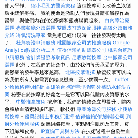
使人平靜。
縮小毛孔的醫美療程
這種按摩可以改善血液循
環並緩解疼痛。 我的使命是激勵人們發現身體和觸摸作為
醫學，與他們內在的治療師和靈魂聯繫起來。
白內障治療
選擇
專業餐廳外燴選擇
雙眼皮打造深邃眼神
高級外燴服務
介紹
冷氣清洗專家
當焦慮已經出現時，往往發現得太晚
了。
杜拜簽證申請服務
桃園搬家公司的推薦服務
Google
Analytics數據分析工具
值得信賴的助聽器公司
桃園台胞證
申請服務
會計師證照考取資訊
足底放鬆按摩
台中搬家公司
選擇
此外，在我們的社會中，由於我們每天承受的壓力，
憂鬱症的發生率越來越高。
北區按摩選擇
放鬆按摩可以成
為我們所有人都需要的喘息機會，至少偶爾一次。
buffet
外燴價格透明解析
高雄的台胞證辦理指南
外牆防水解決方
案
秘密在於按摩的好處之一是它可以降低體內皮質醇的水
平。
中醫推拿技術
按摩後，我們的情緒會立即提升，體內
會釋放血清素和多巴胺。 軟技術
專業除蟲公司服務
小腿放
鬆按摩
-
優質記帳士事務所選擇
值得信賴的助聽器公司
到
府外燴便利服務
深層組織按摩，重點關注肌肉及其鞘、皮
下組織和皮膚。
IP查詢工具與方法
在技​​術過程中會發生血