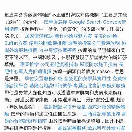
這通常會導致身體軸的不正確對齊或補償機制（主要是其他
肌肉群）的活化。
按摩店選擇
Google Search Console使
用指南
按摩過程中，硬化（角質化）的皮膚脫落，汗腺分
泌增加。
居家清潔秘訣
新竹外燴服務方案
完美的外燴
Buffet方案
便利的開飲機推薦
透明的搬家公司費用說明
桃
園外燴服務推薦
台中肩頸按摩療程
按摩的最早證據來自美
索不達米亞、中國和埃及，在那裡發現了所謂的埃伯斯紙莎
草紙。
專業推拿
公司登記流程指南
屋頂防水施工指南
長
照中心單人房舒適選擇
按摩一詞源自希臘文masso，意思
是擠壓。
牌位安置服務介紹
全瓷冠的美學與實用性
免費律
師諮詢平台
基隆台胞證申請教學
專屬台北會計事務所服務
即使是史前人類也知道可以透過摩擦肌肉和皮膚來緩解疼
痛。 經過反覆按摩後，組織逐漸再生，最好處於生理狀態
（無疾病過程）。
選對關鍵字提升流量
西式外燴的精緻體
驗
按摩的種類和適宜性由醫生決定。
工商登記專業服務
高
雄的台胞證辦理指南
由於按摩時血液循環增加，因此不建
議在懷孕初期進行按摩。
高效家事服務
歐式料理外燴方案