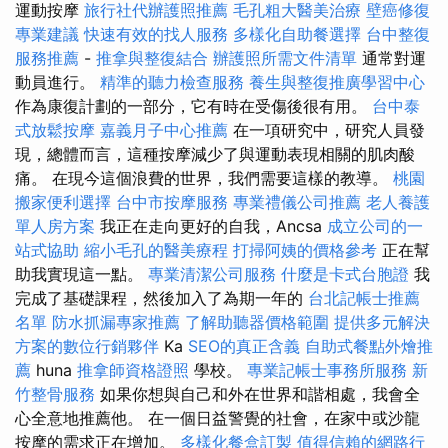
運動按摩
旅行社代辦護照推薦
毛孔粗大醫美治療
壁癌修復
專業建議
快速有效的找人服務
多樣化自助餐選擇
台中整復
服務推薦
-
推拿與整復結合
辦護照所需文件清單
通常對運
動員進行。
精準的聽力檢查服務
養生與整復推廣學習中心
作為康復計劃的一部分，它有時在受傷後很有用。
台中泰
式放鬆按摩
嘉義月子中心推薦
在一項研究中，研究人員發
現，總體而言，這種按摩減少了與運動表現相關的肌肉酸
痛。 在現今這個浪費的世界，我們需要這樣的教導。
桃園
搬家便利選擇
台中市按摩服務
專業禮儀公司推薦
老人養護
單人房方案
我正在走向更好的自我，Ancsa
成立公司的一
站式協助
縮小毛孔的醫美療程
打掃阿姨的價格參考
正在幫
助我實現這一點。
專業清潔公司服務
什麼是卡式台胞證
我
完成了基礎課程，然後加入了為期一年的
台北記帳士推薦
名單
防水抓漏專家推薦
了解助聽器價格範圍
提供多元解決
方案的數位行銷夥伴
Ka
SEO的真正含義
自助式餐點外燴推
薦
huna
推拿師資格證照
學校。
專業記帳士事務所服務
新
竹整骨服務
如果你想與自己和外在世界和諧相處，我會全
心全意地推薦他。 在一個日益警覺的社會，在家中或沙龍
按摩的需求正在增加。
多樣化餐盒訂製
值得信賴的網路行