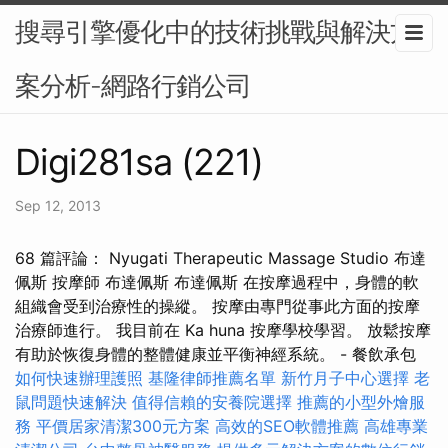
搜尋引擎優化中的技術挑戰與解決方
案分析-網路行銷公司
Digi281sa (221)
Sep 12, 2013
68 篇評論： Nyugati Therapeutic Massage Studio 布達
佩斯 按摩師 布達佩斯 布達佩斯 在按摩過程中，身體的軟
組織會受到治療性的操縱。 按摩由專門從事此方面的按摩
治療師進行。 我目前在 Ka huna 按摩學校學習。 放鬆按摩
有助於恢復身體的整體健康並平衡神經系統。 - 餐飲承包
如何快速辦理護照
基隆律師推薦名單
新竹月子中心選擇
老
鼠問題快速解決
值得信賴的安養院選擇
推薦的小型外燴服
務
平價居家清潔300元方案
高效的SEO軟體推薦
高雄專業