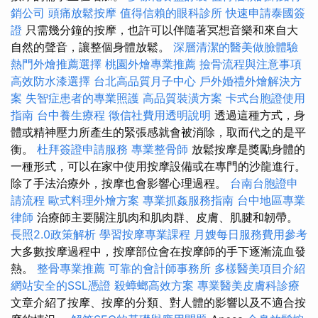
銷公司
頭痛放鬆按摩
值得信賴的眼科診所
快速申請泰國簽
證
只需幾分鐘的按摩，也許可以伴隨著冥想音樂和來自大
自然的聲音，讓整個身體放鬆。
深層清潔的醫美做臉體驗
熱門外燴推薦選擇
桃園外燴專業推薦
撿骨流程與注意事項
高效防水漆選擇
台北高品質月子中心
戶外婚禮外燴解決方
案
失智症患者的專業照護
高品質裝潢方案
卡式台胞證使用
指南
台中養生療程
徵信社費用透明說明
透過這種方式，身
體或精神壓力所產生的緊張感就會被消除，取而代之的是平
衡。
杜拜簽證申請服務
專業整骨師
放鬆按摩是獎勵身體的
一種形式，可以在家中使用按摩設備或在專門的沙龍進行。
除了手法治療外，按摩也會影響心理過程。
台南台胞證申
請流程
歐式料理外燴方案
專業抓姦服務指南
台中地區專業
律師
治療師主要關注肌肉和肌肉群、皮膚、肌腱和韌帶。
長照2.0政策解析
學習按摩專業課程
月嫂每日服務費用參考
大多數按摩過程中，按摩部位會在按摩師的手下逐漸流血發
熱。
整骨專業推薦
可靠的會計師事務所
多樣醫美項目介紹
網站安全的SSL憑證
殺蟑螂高效方案
專業醫美皮膚科診療
文章介紹了按摩、按摩的分類、對人體的影響以及不適合按