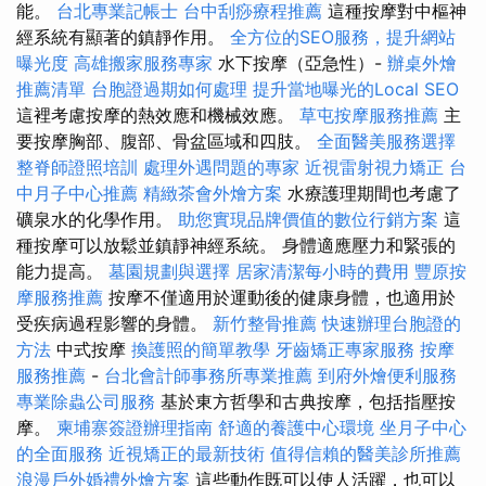
能。
台北專業記帳士
台中刮痧療程推薦
這種按摩對中樞神
經系統有顯著的鎮靜作用。
全方位的SEO服務，提升網站
曝光度
高雄搬家服務專家
水下按摩（亞急性）-
辦桌外燴
推薦清單
台胞證過期如何處理
提升當地曝光的Local SEO
這裡考慮按摩的熱效應和機械效應。
草屯按摩服務推薦
主
要按摩胸部、腹部、骨盆區域和四肢。
全面醫美服務選擇
整脊師證照培訓
處理外遇問題的專家
近視雷射視力矯正
台
中月子中心推薦
精緻茶會外燴方案
水療護理期間也考慮了
礦泉水的化學作用。
助您實現品牌價值的數位行銷方案
這
種按摩可以放鬆並鎮靜神經系統。 身體適應壓力和緊張的
能力提高。
墓園規劃與選擇
居家清潔每小時的費用
豐原按
摩服務推薦
按摩不僅適用於運動後的健康身體，也適用於
受疾病過程影響的身體。
新竹整骨推薦
快速辦理台胞證的
方法
中式按摩
換護照的簡單教學
牙齒矯正專家服務
按摩
服務推薦
-
台北會計師事務所專業推薦
到府外燴便利服務
專業除蟲公司服務
基於東方哲學和古典按摩，包括指壓按
摩。
柬埔寨簽證辦理指南
舒適的養護中心環境
坐月子中心
的全面服務
近視矯正的最新技術
值得信賴的醫美診所推薦
浪漫戶外婚禮外燴方案
這些動作既可以使人活躍，也可以