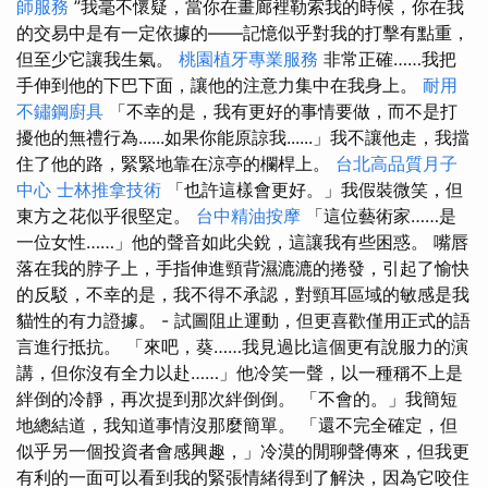
師服務
”我毫不懷疑，當你在畫廊裡勒索我的時候，你在我
的交易中是有一定依據的——記憶似乎對我的打擊有點重，
但至少它讓我生氣。
桃園植牙專業服務
非常正確……我把
手伸到他的下巴下面，讓他的注意力集中在我身上。
耐用
不鏽鋼廚具
「不幸的是，我有更好的事情要做，而不是打
擾他的無禮行為......如果你能原諒我......」我不讓他走，我擋
住了他的路，緊緊地靠在涼亭的欄桿上。
台北高品質月子
中心
士林推拿技術
「也許這樣會更好。」我假裝微笑，但
東方之花似乎很堅定。
台中精油按摩
「這位藝術家……是
一位女性……」他的聲音如此尖銳，這讓我有些困惑。 嘴唇
落在我的脖子上，手指伸進頸背濕漉漉的捲發，引起了愉快
的反駁，不幸的是，我不得不承認，對頸耳區域的敏感是我
貓性的有力證據。 - 試圖阻止運動，但更喜歡僅用正式的語
言進行抵抗。 「來吧，葵……我見過比這個更有說服力的演
講，但你沒有全力以赴……」他冷笑一聲，以一種稱不上是
絆倒的冷靜，再次提到那次絆倒倒。 「不會的。」我簡短
地總結道，我知道事情沒那麼簡單。 「還不完全確定，但
似乎另一個投資者會感興趣，」冷漠的閒聊聲傳來，但我更
有利的一面可以看到我的緊張情緒得到了解決，因為它咬住