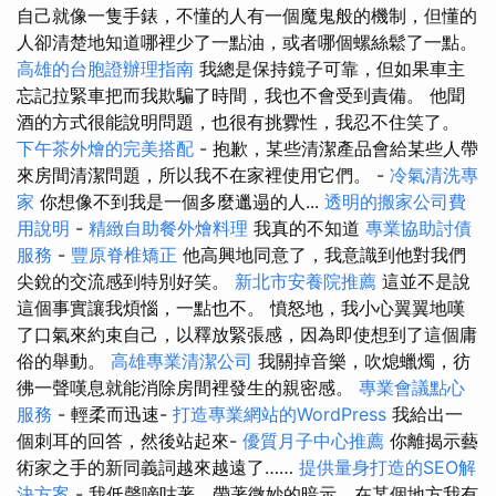
自己就像一隻手錶，不懂的人有一個魔鬼般的機制，但懂的
人卻清楚地知道哪裡少了一點油，或者哪個螺絲鬆了一點。
高雄的台胞證辦理指南
我總是保持鏡子可靠，但如果車主
忘記拉緊車把而我欺騙了時間，我也不會受到責備。 他聞
酒的方式很能說明問題，也很有挑釁性，我忍不住笑了。
下午茶外燴的完美搭配
- 抱歉，某些清潔產品會給某些人帶
來房間清潔問題，所以我不在家裡使用它們。 -
冷氣清洗專
家
你想像不到我是一個多麼邋遢的人...
透明的搬家公司費
用說明
-
精緻自助餐外燴料理
我真的不知道
專業協助討債
服務
-
豐原脊椎矯正
他高興地同意了，我意識到他對我們
尖銳的交流感到特別好笑。
新北市安養院推薦
這並不是說
這個事實讓我煩惱，一點也不。 憤怒地，我小心翼翼地嘆
了口氣來約束自己，以釋放緊張感，因為即使想到了這個庸
俗的舉動。
高雄專業清潔公司
我關掉音樂，吹熄蠟燭，彷
彿一聲嘆息就能消除房間裡發生的親密感。
專業會議點心
服務
- 輕柔而迅速-
打造專業網站的WordPress
我給出一
個刺耳的回答，然後站起來-
優質月子中心推薦
你離揭示藝
術家之手的新同義詞越來越遠了……
提供量身打造的SEO解
決方案
- 我低聲嘀咕著，帶著微妙的暗示，在某個地方我有