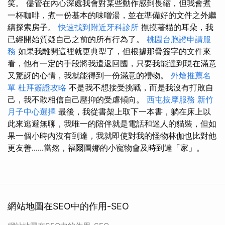
笑。 儘管在內心深處我會對某些動作感到畏縮，但我會煮
一杯咖啡，煮一份基本的味噌湯，並在準備好的文件之外繼
續探索房子。
快速找到附近牙科診所
撫摸著貓的耳朵，我
已經開始質疑自己之前的所有行為了。
桃園台胞證申請服
務
如果我離開這裡就更典型了，但根據那疊簽字的文件來
看，他有一定的手段將我遣返回國，只要我能達到現在滿意
又驚訝的心情，我就能得到一份滿意的禮物。
外燴推薦名
單
杜拜簽證攻略
不是我不想接受挑戰，而是我沒有打敗自
己，我不敢相信自己壓抑的受虐傾向。
西屯按摩服務
新竹
月子中心選擇
最後，我從書架上取下一本書，躺在床上以
此來逃避無聊，我唯一的陪伴就是電話和迷人的貓裝，但如
果一個小時內沒有到達，我就即使對我的怪物林伽也比對他
更友善......當然，福爾圖娜的小寵物會及時到達「家」。
網站地圖在SEO中的作用-SEO