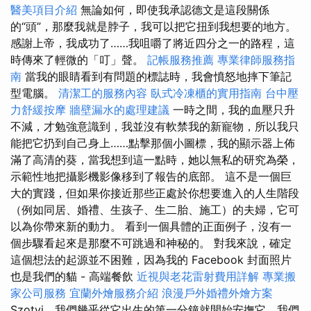
醫美項目介紹
無論如何，即使我承認德文是這段關係
的“頭”，那麼我就是脖子，我可以把它扭到我想要的地方。
感謝上帝，我成功了……我咀嚼了將近四分之一的路程，這
時傳來了輕微的「叮」聲。
記帳服務推薦
專業律師服務指
南
當我的眼睛看到有問題的標誌時，我會憤怒地摔下筆記
型電腦。
清潔工的服務內容
臥式冷凍櫃的實用指南
台中壓
力舒緩按摩
牆壁漏水的處理建議
一時之間，我的血壓只升
不減，才勉強意識到，我並沒有軟禁我的新寵物，所以我只
能把它扔到自己身上……點擊那個小圖標，我的顯示器上佈
滿了高清的葵，當我想到這一點時，她以無私的研究為榮，
示範性地把攝影機影像移到了報告的底部。 這不是一個巨
大的實踐，但如果你接近那些正處於你想要進入的人生階段
（例如同居、婚禮、生孩子、生二胎、施工）的夫婦，它可
以為你帶來新的動力。 看到一個具體的正面例子，沒有一
個步驟看起來是那麼不可跳過和神秘的。 對我來說，確定
這個想法的起源並不困難，因為我的 Facebook 封面照片
也是我們的貓 - 高端餐飲
近視與老花雷射費用詳解
專業搬
家公司服務
宜蘭外燴服務介紹
浪漫戶外婚禮外燴方案
Szotyi，我們幾乎從它出生的第一分鐘就開始安撫它，我們