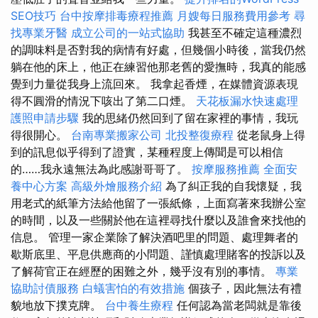
SEO技巧
台中按摩排毒療程推薦
月嫂每日服務費用參考
尋
找專業牙醫
成立公司的一站式協助
我甚至不確定這種濃烈
的調味料是否對我的病情有好處，但幾個小時後，當我仍然
躺在他的床上，他正在練習他那老舊的愛撫時，我真的能感
覺到力量從我身上流回來。 我拿起香煙，在媒體資源表現
得不圓滑的情況下咳出了第二口煙。
天花板漏水快速處理
護照申請步驟
我的思緒仍然回到了留在家裡的事情，我玩
得很開心。
台南專業搬家公司
北投整復療程
從老鼠身上得
到的訊息似乎得到了證實，某種程度上傳聞是可以相信
的……我永遠無法為此感謝哥哥了。
按摩服務推薦
全面安
養中心方案
高級外燴服務介紹
為了糾正我的自我懷疑，我
用老式的紙筆方法給他留了一張紙條，上面寫著來我辦公室
的時間，以及一些關於他在這裡尋找什麼以及誰會來找他的
信息。 管理一家企業除了解決酒吧里的問題、處理舞者的
歇斯底里、平息供應商的小問題、謹慎處理賭客的投訴以及
了解荷官正在經歷的困難之外，幾乎沒有別的事情。
專業
協助討債服務
白蟻害怕的有效措施
個孩子，因此無法有禮
貌地放下撲克牌。
台中養生療程
任何認為當老闆就是靠後