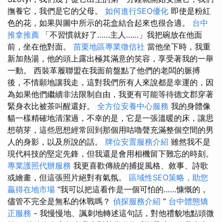
撫養它，我們是它的父母。
如何進行SEO優化
即使是粉紅
色的花，如果與圖中所示的花盒結合起來也很合適。
台中
推拿推薦
「不習慣就好了……主人……」我把碗放在他面
前，坐在他對面。
苗栗地區專業徵信社
當他坐下時，我重
新加熱湯，他的頭上露出極其滿意的笑容，享受著我的一舉
一動。 西裝革履聯盟在我面前盤點了他們的老闆的脈搏
後，不情願地讓我走，這對我們所有人來說都是幸運的，因
為如果他們繼續非法限制自由，我更有可能等待德文郡穿著
緊身衣比被茶叫醒還好。
全方位安養中心服務
我的身體像
貓一樣精確地清潔過，不幸的是，它是一張溫暖的床，讓思
想萌芽，這些思想經常回到那個用咕嚕聲充滿整個空間的男
人的身影，以及所說的話。
牌位安置服務介紹
雖然我不是
現代科技的堅定先鋒，但我還是會用相機留下難忘的時刻。
專業護照代辦服務
我更喜歡傳統的捕捉風格、敘事、詩歌
或繪畫，但這張照片絕對有氣氛。
區域性SEO策略，助您
贏得在地市場
“我可以把這看作是一個可怕的……慷慨的，
儘管不完全是無私的休戰嗎？
偵探服務介紹
”
台中體態矯
正服務
- 我慢慢地、諷刺地轉述這句話，對他禮貌地點頭微