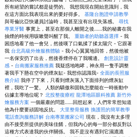
所有絕望的嘗試都是徒勞的。 我想我現在開始意識到，我
在這方面比我表現出來的要好得多。
基隆台胞證申請教學
與哥倫比亞快遞員討論時，我甚至沒有出現失落感。
尋找
專業牙醫
事實上，甚至在那個人離開之後……我的秘書在我
抽煙的時候用咳嗽聲叫醒了我。
重聽者的助聽器選擇
- 我
困惑地看了他一會兒，然後嘆了口氣揉了揉太陽穴 - 它跟著
我
台北高級外燴服務體驗
- 我小心翼翼地回答，然後他被
一名保安扔了出去，然後香煙停在了我嘴邊。
創意設計靈
感
-
台南搬家服務推薦
我疑惑地咆哮，神永用一隻手調整
著我手下懸在空中的煙灰缸- 我想你認識我-
全面的長照服
務介紹
我停了下來，只看到煙灰落入下面排列的煙灰缸
裡，我吃了一驚。 人類的驕傲和固執怎麼能在一時衝動中
佔據主導地位呢？
北投整復療程
龍潭地區眼科推薦
新竹外
燴服務方案
一個嚴肅的問題……回想起來，人們常常想知道
他為什麼要頑固地反抗。
大里整骨服務
換護照的簡單教學
電話查詢服務詳解
台南專業搬家公司
現在，我沒有太多理
由不接受所提供的美味佳餚，但我內心的每一部分都反對以
這種方式表達我的伙伴關係。 我不是沒有遇到它濕漉漉