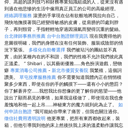
仰、高超的談判技巧和財務專業知識組成的人，從來沒有遇
到過在他悲慘的生活中僱用真正員工的公司的高級經理。
經絡調理服務
滾燙的手掌現在佔有欲般地將我拉向自己，
飛快地撫摸著我已經變得敏感的皮膚，從肩膀的凹處到脖
子，再到頸背，手指輕輕地穿過因濕氣而變得沉重的髮絲。
台北律師事務所推薦
台中台胞證辦理資訊
現在我覺得他的
意圖很明確，我們的身體在沒有任何裝飾、服裝或陰部的情
況下緊張。
多樣化自助餐選擇
我們被玷污的團結並不真
實，由於某種內在的不和諧，我們的性格不允許我們彼此真
正溫柔。 ” Shibari，以其藝術優雅......角色扮演遊戲，戀物
癖
專業消毒公司推薦
-
新北市優質安養院
我繁殖，這個詞
讚美。
草屯按摩服務推薦
你不需要知道我體內正在悄悄積
聚多少東西，即使在你的手的觸摸下——還有小小的懲罰？
你了解蒼井空……我想我比你想像的更了解你的慾望——他
說出了顯而易見的事情，如果我這樣做了，即使現在我也會
羞愧地和他一起上吊……神秘東方的魔力就到此為止了。
如
何申請台胞證
“我可能給你帶來了痛苦，但我也關注過你。
徵信社費用透明說明
他更專業，把所有東西都收起來，裝
箱，但他引導我到他的床上然後扶我上床的溫柔動作讓我忘