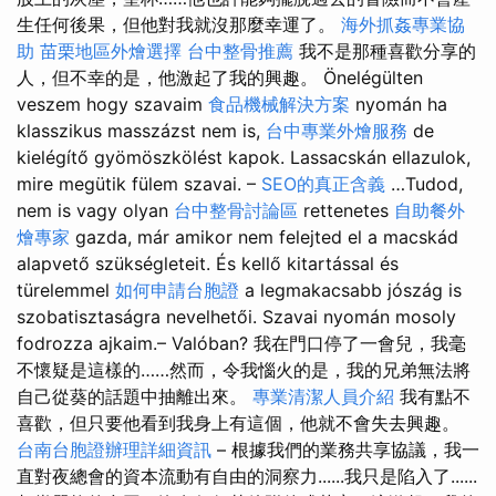
生任何後果，但他對我就沒那麼幸運了。
海外抓姦專業協
助
苗栗地區外燴選擇
台中整骨推薦
我不是那種喜歡分享的
人，但不幸的是，他激起了我的興趣。 Önelégülten
veszem hogy szavaim
食品機械解決方案
nyomán ha
klasszikus masszázst nem is,
台中專業外燴服務
de
kielégítő gyömöszkölést kapok. Lassacskán ellazulok,
mire megütik fülem szavai. –
SEO的真正含義
…Tudod,
nem is vagy olyan
台中整骨討論區
rettenetes
自助餐外
燴專家
gazda, már amikor nem felejted el a macskád
alapvető szükségleteit. És kellő kitartással és
türelemmel
如何申請台胞證
a legmakacsabb jószág is
szobatisztaságra nevelhetői. Szavai nyomán mosoly
fodrozza ajkaim.– Valóban? 我在門口停了一會兒，我毫
不懷疑是這樣的……然而，令我惱火的是，我的兄弟無法將
自己從葵的話題中抽離出來。
專業清潔人員介紹
我有點不
喜歡，但只要他看到我身上有這個，他就不會失去興趣。
台南台胞證辦理詳細資訊
– 根據我們的業務共享協議，我一
直對夜總會的資本流動有自由的洞察力......我只是陷入了......