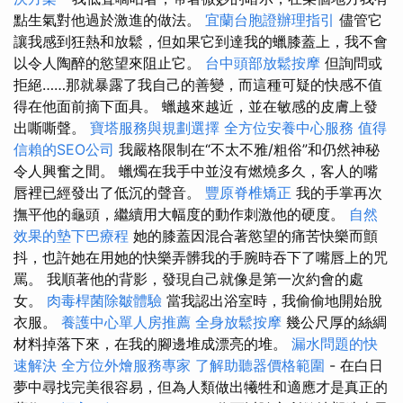
點生氣對他過於激進的做法。
宜蘭台胞證辦理指引
儘管它
讓我感到狂熱和放鬆，但如果它到達我的蠟膝蓋上，我不會
以令人陶醉的慾望來阻止它。
台中頭部放鬆按摩
但詢問或
拒絕……那就暴露了我自己的善變，而這種可疑的快感不值
得在他面前摘下面具。 蠟越來越近，並在敏感的皮膚上發
出嘶嘶聲。
寶塔服務與規劃選擇
全方位安養中心服務
值得
信賴的SEO公司
我嚴格限制在“不太不雅/粗俗”和仍然神秘
令人興奮之間。 蠟燭在我手中並沒有燃燒多久，客人的嘴
唇裡已經發出了低沉的聲音。
豐原脊椎矯正
我的手掌再次
撫平他的龜頭，繼續用大幅度的動作刺激他的硬度。
自然
效果的墊下巴療程
她的膝蓋因混合著慾望的痛苦快樂而顫
抖，也許她在用她的快樂弄髒我的手腕時吞下了嘴唇上的咒
罵。 我順著他的背影，發現自己就像是第一次約會的處
女。
肉毒桿菌除皺體驗
當我認出浴室時，我偷偷地開始脫
衣服。
養護中心單人房推薦
全身放鬆按摩
幾公尺厚的絲綢
材料掉落下來，在我的腳邊堆成漂亮的堆。
漏水問題的快
速解決
全方位外燴服務專家
了解助聽器價格範圍
- 在白日
夢中尋找完美很容易，但為人類做出犧牲和適應才是真正的