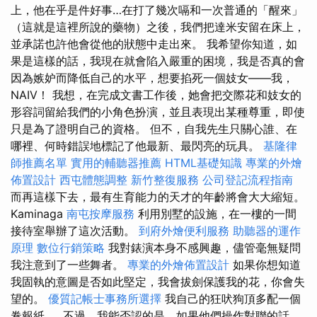
上，他在乎是件好事…在打了幾次嗝和一次普通的「醒來」
（這就是這裡所說的藥物）之後，我們把達米安留在床上，
並承諾也許他會從他的狀態中走出來。 我希望你知道，如
果是這樣的話，我現在就會陷入嚴重的困境，我是否真的會
因為嫉妒而降低自己的水平，想要掐死一個妓女——我，
NAIV！ 我想，在完成文書工作後，她會把交際花和妓女的
形容詞留給我們的小角色扮演，並且表現出某種尊重，即使
只是為了證明自己的資格。 但不，自我先生只關心誰、在
哪裡、何時錯誤地標記了他最新、最閃亮的玩具。
基隆律
師推薦名單
實用的輔聽器推薦
HTML基礎知識
專業的外燴
佈置設計
西屯體態調整
新竹整復服務
公司登記流程指南
而再這樣下去，最有生育能力的天才的年齡將會大大縮短。
Kaminaga
南屯按摩服務
利用別墅的設施，在一樓的一間
接待室舉辦了這次活動。
到府外燴便利服務
助聽器的運作
原理
數位行銷策略
我對錶演本身不感興趣，儘管毫無疑問
我注意到了一些舞者。
專業的外燴佈置設計
如果你想知道
我固執的意圖是否如此堅定，我會拔劍保護我的花，你會失
望的。
優質記帳士事務所選擇
我自己的狂吠狗頂多配一個
卷報紙……不過，我能否認的是，如果他們操作對聯的話，