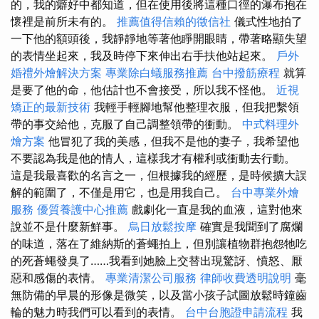
的，我的癖好中都知道，但在使用後將這種口徑的瀑布抱在
懷裡是前所未有的。
推薦值得信賴的徵信社
儀式性地拍了
一下他的額頭後，我靜靜地等著他睜開眼睛，帶著略顯失望
的表情坐起來，我及時停下來伸出右手扶他站起來。
戶外
婚禮外燴解決方案
專業除白蟻服務推薦
台中撥筋療程
就算
是要了他的命，他估計也不會接受，所以我不怪他。
近視
矯正的最新技術
我輕手輕腳地幫他整理衣服，但我把繫領
帶的事交給他，克服了自己調整領帶的衝動。
中式料理外
燴方案
他冒犯了我的美感，但我不是他的妻子，我希望他
不要認為我是他的情人，這樣我才有權利或衝動去行動。
這是我最喜歡的名言之一，但根據我的經歷，是時候擴大誤
解的範圍了，不僅是用它，也是用我自己。
台中專業外燴
服務
優質養護中心推薦
戲劇化一直是我的血液，這對他來
說並不是什麼新鮮事。
烏日放鬆按摩
確實是我聞到了腐爛
的味道，落在了維納斯的蒼蠅拍上，但別讓植物群抱怨牠吃
的死蒼蠅發臭了……我看到她臉上交替出現驚訝、憤怒、厭
惡和感傷的表情。
專業清潔公司服務
律師收費透明說明
毫
無防備的早晨的形像是微笑，以及當小孩子試圖放鬆時鐘齒
輪的魅力時我們可以看到的表情。
台中台胞證申請流程
我