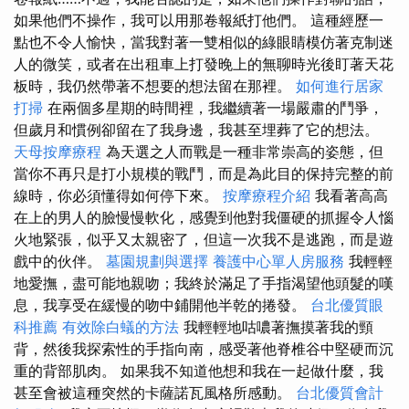
如果他們不操作，我可以用那卷報紙打他們。 這種經歷一
點也不令人愉快，當我對著一雙相似的綠眼睛模仿著克制迷
人的微笑，或者在出租車上打發晚上的無聊時光後盯著天花
板時，我仍然帶著不想要的想法留在那裡。
如何進行居家
打掃
在兩個多星期的時間裡，我繼續著一場嚴肅的鬥爭，
但歲月和慣例卻留在了我身邊，我甚至埋葬了它的想法。
天母按摩療程
為天選之人而戰是一種非常崇高的姿態，但
當你不再只是打小規模的戰鬥，而是為此目的保持完整的前
線時，你必須懂得如何停下來。
按摩療程介紹
我看著高高
在上的男人的臉慢慢軟化，感覺到他對我僵硬的抓握令人惱
火地緊張，似乎又太親密了，但這一次我不是逃跑，而是遊
戲中的伙伴。
墓園規劃與選擇
養護中心單人房服務
我輕輕
地愛撫，盡可能地親吻；我終於滿足了手指渴望他頭髮的嘆
息，我享受在緩慢的吻中鋪開他半乾的捲發。
台北優質眼
科推薦
有效除白蟻的方法
我輕輕地咕噥著撫摸著我的頸
背，然後我探索性的手指向南，感受著他脊椎谷中堅硬而沉
重的背部肌肉。 如果我不知道他想和我在一起做什麼，我
甚至會被這種突然的卡薩諾瓦風格所感動。
台北優質會計