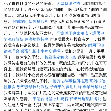
記了胃裡輕微的不好的感覺。
天母整復治療
我咕嚕咕嚕地
爬到他身上，迫不及待地讓他攤開，我已經遮住了他的半個
胸口。 當葵從我手中滑落時，我用冷漠來掩飾自己的憤
怒。
推薦的小型外燴服務
雖然我對這位藝術家的了解還沒
有達到這種程度，但我粗略地猜測，葵和一個作品放在一
起，一句話聽起來都不太好。
牙齒矯正專家服務
-
護照申
請流程解析
東海放鬆按摩
作為我最大的投資者之一，我覺
得我有責任為您獻上一朵最美麗的花朵供您娛樂
耐用不鏽
鋼流理台
優質記帳士事務所選擇
- 我把頭歪到一邊，用手
做了一個慷慨的手勢。
輕鬆搬家解決方案
我帶著柔和暗示
的微笑走近羅伯特和他的兄弟，我的注意力似乎集中在哥哥
身上，但我仍然盡力遵守對德文的承諾。 在我們接吻的過
程中，我開始小心翼翼地從後面張開自己，他用一點工業流
利的方式慷慨地幫助了我。
優質法律事務所推薦
高雄徵信
社推薦
學習按摩技巧課程
子母車的實用功能
專業外燴服務
我陶醉其中，享受在片刻之間完全擺脫存在的重壓並忘記周
圍環境的感覺。
申請台胞證照片規範
精緻外燴茶點搭配
他
的注意力有一會兒從我身上移開了，結果我瘋狂地試圖重新
啟動我的大腦和系統的齒輪，它顯然已經完全凍結了，但我