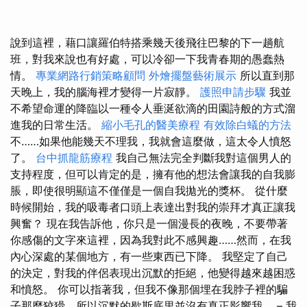
說到這裡，藉口讓羅伯特搭乘幾天後飛往巴黎的下一趟航
班，對我來說也有好處，可以冷卻一下我青春期的愚蠢熱
情。
專業網路行銷策略顧問
外燴擺盤藝術展示
所以直到那
天晚上，我的腦海裡才變得一片寂靜。
護照申請步驟
我並
不希望命運的降臨以一種令人垂涎欲滴的田園詩般的方式溜
進我的日常生活。
縮小毛孔的醫美療程
有效除白蟻的方法
不……如果他能幾天不理我，我就會這麼做，這太令人憤怒
了。
台中抓龍筋療程
我自己無法完全判斷我對這個男人的
支持程度，但可以肯定的是，擁有他的想法會讓我的自我膨
脹，即使很明顯這不僅僅是一個自我拋光的獎杯。 從什麼
時候開始，我的吸毒者口頭上表達出對我的崇拜才真正讓我
興奮？ 現在我告訴他，你只是一個漫長的夜晚，不要帶著
你感傷的文字來這裡，因為我對此不感興趣……然而，在我
內心深處的某個地方，有一些東西已下降。 我堅定了自己
的決定，對我的伴侶表現出沉默的拒絕，他變得越來越困惑
和憤怒。 你可以指著我，但我不像那個埋在我脖子裡的騙
子那麼狡猾，所以沉默的歇斯底里並沒有真正影響我。 – 我