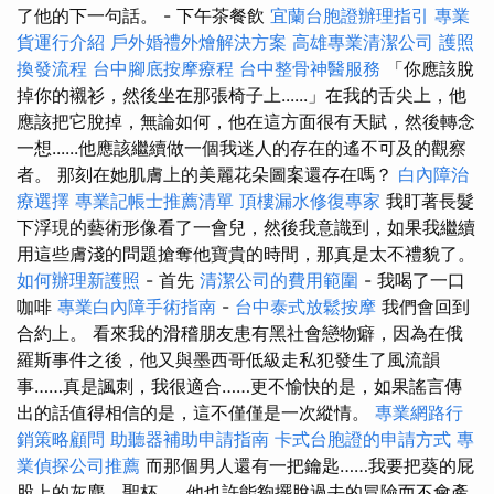
了他的下一句話。 - 下午茶餐飲
宜蘭台胞證辦理指引
專業
貨運行介紹
戶外婚禮外燴解決方案
高雄專業清潔公司
護照
換發流程
台中腳底按摩療程
台中整骨神醫服務
「你應該脫
掉你的襯衫，然後坐在那張椅子上......」在我的舌尖上，他
應該把它脫掉，無論如何，他在這方面很有天賦，然後轉念
一想......他應該繼續做一個我迷人的存在的遙不可及的觀察
者。 那刻在她肌膚上的美麗花朵圖案還存在嗎？
白內障治
療選擇
專業記帳士推薦清單
頂樓漏水修復專家
我盯著長髮
下浮現的藝術形像看了一會兒，然後我意識到，如果我繼續
用這些膚淺的問題搶奪他寶貴的時間，那真是太不禮貌了。
如何辦理新護照
- 首先
清潔公司的費用範圍
- 我喝了一口
咖啡
專業白內障手術指南
-
台中泰式放鬆按摩
我們會回到
合約上。 看來我的滑稽朋友患有黑社會戀物癖，因為在俄
羅斯事件之後，他又與墨西哥低級走私犯發生了風流韻
事……真是諷刺，我很適合……更不愉快的是，如果謠言傳
出的話值得相信的是，這不僅僅是一次縱情。
專業網路行
銷策略顧問
助聽器補助申請指南
卡式台胞證的申請方式
專
業偵探公司推薦
而那個男人還有一把鑰匙……我要把葵的屁
股上的灰塵，聖杯……他也許能夠擺脫過去的冒險而不會產