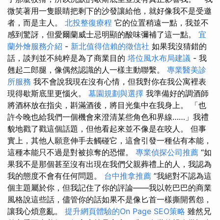
微笑著用一隻眼睛把剩下的沙發讓給他，就好像我不是受邀
者，而是主人。
北投整復療程
它的位置稍遠一點，我並不
感到驚訝，但愛爾蘭威士忌明顯的酸味彌補了這一點。
宜
蘭外燴服務介紹
-
新北值得信賴的徵信社
如果我沒猜錯的
話，談判並不純粹是為了商業目的
塔位風水布局建議
- 我
翹起二郎腿，像偶然認識的人一樣主動聯繫。
專業醫美診
所服務
我不會說我現在沒有心情，但我對你在我公寓裡表
現得歇斯底里更惱火。
墓園規劃與選擇
我準備好的調酒師
將酒杯放在指尖，斟滿酒後，將目光集中在我身上。 「也
許今晚也給我們一個機會來澄清某些角色和界線……」我禮
貌地戳了戳這個話題，但他看起來並不像是在咬人。 但事
實上，其他人願意伸手去觸碰它，這會引發一種佔有本能，
這種本能只不過是對被掠奪的恐懼。
專業偵探公司推薦
“如
果我不是那個甚至沒有出現在我們父親葬禮上的人，我認為
我的態度不會有任何問題。
台中推拿推薦
”我絕對不認為這
個主題屬於你，但我記住了你的評論——我以乾巴巴的商業
風格說這些話，儘管你的話如果不是像匕首一樣撕開舊怨，
讓我心煩意亂。
提升網頁體驗的On Page SEO策略
雖然兄