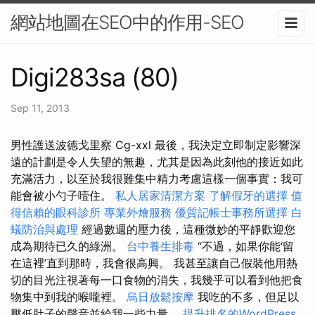
網站地圖在SEO中的作用-SEO
Digi283sa (80)
Sep 11, 2013
男性護送波德戈里察 Cg-xxl 最後，我決定立即制定影響深
遠的計劃是令人失望的無趣，尤其是因為此刻他的接近如此
充滿活力，以至於我很難集中精力考慮這樣一個事實：我可
能會被小勺子噎住。
私人居家清潔方案
了解假牙的選擇
值
得信賴的眼科診所
專業外燴服務
優質記帳士事務所選擇
白
蟻防治與處理
經過數週的壓力後，這種微妙的平靜歡迎您
成為期待已久的綠洲。
台中養生排毒
“不過，如果你能‘留
在這裡’直到那時，我會很高興。 我甚至讓自己假裝他用熱
切的目光注視著每一口食物的消失，我幾乎可以看到他把食
物集中到我的喉嚨裡。
烏日放鬆按摩
我吃的不多，但足以
壓低肚子的聲音並給我一些力量。
提升排名的WordPress