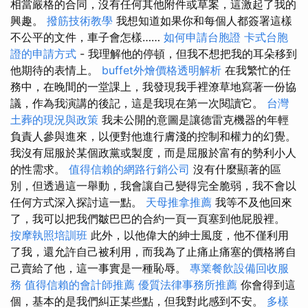
相當嚴格的合同，沒有任何其他附件或草案，這激起了我的
興趣。
撥筋技術教學
我想知道如果你和每個人都簽署這樣
不公平的文件，車子會怎樣……
如何申請台胞證
卡式台胞
證的申請方式
- 我理解他的停頓，但我不想把我的耳朵移到
他期待的表情上。
buffet外燴價格透明解析
在我繁忙的任
務中，在晚間的一堂課上，我發現我手裡潦草地寫著一份協
議，作為我演講的後記，這是我現在第一次閱讀它。
台灣
土葬的現況與政策
我未公開的意圖是讓德雷克機器的年輕
負責人參與進來，以便對他進行膚淺的控制和權力的幻覺。
我沒有屈服於某個政黨或製度，而是屈服於富有的勢利小人
的性需求。
值得信賴的網路行銷公司
沒有什麼顯著的區
別，但透過這一舉動，我會讓自己變得完全脆弱，我不會以
任何方式深入探討這一點。
天母推拿推薦
我等不及他回來
了，我可以把我們皺巴巴的合約一頁一頁塞到他屁股裡。
按摩執照培訓班
此外，以他偉大的紳士風度，他不僅利用
了我，還允許自己被利用，而我為了止痛止痛塞的價格將自
己賣給了他，這一事實是一種恥辱。
專業餐飲設備回收服
務
值得信賴的會計師推薦
優質法律事務所推薦
你會得到這
個，基本的是我們糾正某些點，但我對此感到不安。
多樣