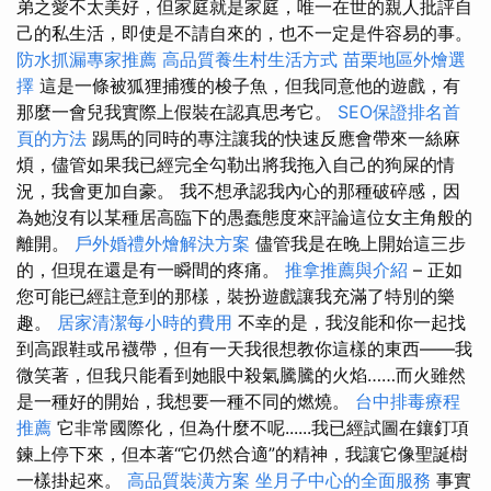
弟之愛不太美好，但家庭就是家庭，唯一在世的親人批評自
己的私生活，即使是不請自來的，也不一定是件容易的事。
防水抓漏專家推薦
高品質養生村生活方式
苗栗地區外燴選
擇
這是一條被狐狸捕獲的梭子魚，但我同意他的遊戲，有
那麼一會兒我實際上假裝在認真思考它。
SEO保證排名首
頁的方法
踢馬的同時的專注讓我的快速反應會帶來一絲麻
煩，儘管如果我已經完全勾勒出將我拖入自己的狗屎的情
況，我會更加自豪。 我不想承認我內心的那種破碎感，因
為她沒有以某種居高臨下的愚蠢態度來評論這位女主角般的
離開。
戶外婚禮外燴解決方案
儘管我是在晚上開始這三步
的，但現在還是有一瞬間的疼痛。
推拿推薦與介紹
– 正如
您可能已經註意到的那樣，裝扮遊戲讓我充滿了特別的樂
趣。
居家清潔每小時的費用
不幸的是，我沒能和你一起找
到高跟鞋或吊襪帶，但有一天我很想教你這樣的東西——我
微笑著，但我只能看到她眼中殺氣騰騰的火焰……而火雖然
是一種好的開始，我想要一種不同的燃燒。
台中排毒療程
推薦
它非常國際化，但為什麼不呢......我已經試圖在鑲釘項
鍊上停下來，但本著“它仍然合適”的精神，我讓它像聖誕樹
一樣掛起來。
高品質裝潢方案
坐月子中心的全面服務
事實