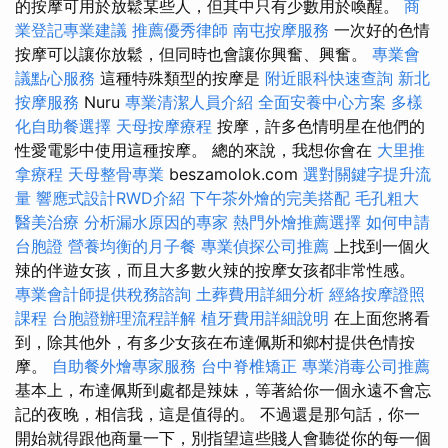
的按摩可用於放鬆某些人，但其中只有少數用於喚醒。
商
業登記專業建議
推薦優秀律師
南屯按摩服務
一次好的色情
按摩可以讓你放鬆，但同時也會讓你興奮、興奮。
專業會
議點心服務
這種特殊類型的按摩是
附近眼科快速查詢
新北
按摩服務
Nuru
專業清潔人員介紹
全面安養中心方案
多樣
化自助餐選擇
天母按摩療程
按摩，許多色情明星在他們的
性愛電影中使用這種按摩。 總的來說，我想你會在
大里推
拿療程
天母整骨專業
beszamolok.com
選對關鍵字提升流
量
響應式設計RWD介紹
下午茶外燴的完美搭配
毛孔粗大
醫美治療
分析漏水原因的專家
熱門外燴推薦選擇
如何申請
台胞證
營養均衡的月子餐
專業偵探公司推薦
上找到一個火
辣的伴遊女孩，而且大多數火辣的按摩女孩都非常性感。
專業會計師提供稅務諮詢
土葬費用詳細分析
經絡按摩證照
課程
台胞證辦理流程詳解
植牙費用詳細說明
在上面您將看
到，除其他外，有多少女孩在布達佩斯和鄉村提供色情按
摩。
自助餐外燴專家服務
台中脊椎矯正
專業消毒公司推薦
基本上，布達佩斯到處都是辣妹，等著給你一個永遠不會忘
記的夜晚，相信我，這是值得的。 不過還是那句話，你一
開始就得跟他商量一下，別指望這些賤人會聽從你的每一個