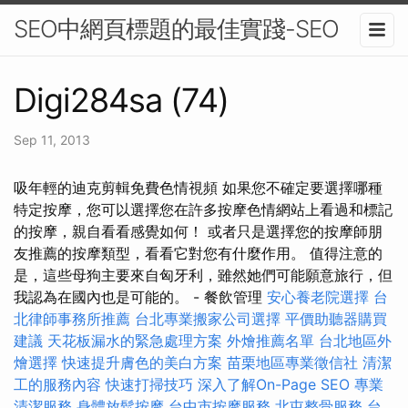
SEO中網頁標題的最佳實踐-SEO
Digi284sa (74)
Sep 11, 2013
吸年輕的迪克剪輯免費色情視頻 如果您不確定要選擇哪種
特定按摩，您可以選擇您在許多按摩色情網站上看過和標記
的按摩，親自看看感覺如何！ 或者只是選擇您的按摩師朋
友推薦的按摩類型，看看它對您有什麼作用。 值得注意的
是，這些母狗主要來自匈牙利，雖然她們可能願意旅行，但
我認為在國內也是可能的。 - 餐飲管理
安心養老院選擇
台
北律師事務所推薦
台北專業搬家公司選擇
平價助聽器購買
建議
天花板漏水的緊急處理方案
外燴推薦名單
台北地區外
燴選擇
快速提升膚色的美白方案
苗栗地區專業徵信社
清潔
工的服務內容
快速打掃技巧
深入了解On-Page SEO
專業
清潔服務
身體放鬆按摩
台中市按摩服務
北屯整骨服務
台