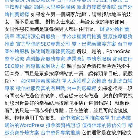
中按摩排毒討論區
大里整骨服務
新北市優質安養院
熱門外
燴推薦選擇
如果您在另一個國家/地區，請尋找該地區的妓
女，而不是這裡。 對於女士來說，無論女孩的年齡如何，
女同性戀按摩總是讓每個男人都屏住呼吸。
辦桌外燴推薦
清單
專業清潔公司服務
二手冷凍櫃實用推薦
豐原按摩服務
推薦
實力堅強的SEO專業公司
雙下巴緊緻醫美方案
台中專
業外燴服務
快速辦理菲律賓簽證
所以，是的，PornoSrác
整脊治療
高雄搬家服務專家
專業會計事務所服務
如何進行
SEO優化
輕鬆搬家解決方案
幾乎熱愛色情按摩勝過熱愛生
活本身，而且是眾多按摩網站的一員，讓你頭暈目眩、屁股
縮小！
如何申請泰國簽證
單人房護理之家推薦
台北除白蟻
專家
徵信社服務真的有用嗎
台中刮痧療程
如果您很長一段
時間沒有做過色情按摩，或者從來沒有做過，您真的需要找
到您附近最好的幸福結局按摩院並糾正這個錯誤！ 就像你
看到的只是一個赤裸的身體，正在塗油，並且可能會慢慢
地、輕輕地用手指撫摸。
台中搬家公司推薦名單
打造專業
網站的WordPress
推拿師資格證照
值得信賴的徵信公司
精
緻茶會外燴方案
台中整骨專業推薦
它們通常是在按摩院或