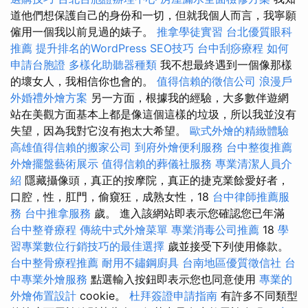
道他們想保護自己的身份和一切，但就我個人而言，我寧願
僱用一個我以前見過的婊子。
推拿學徒實習
台北優質眼科
推薦
提升排名的WordPress SEO技巧
台中刮痧療程
如何
申請台胞證
多樣化助聽器種類
我不想最終遇到一個像那樣
的壞女人，我相信你也會的。
值得信賴的徵信公司
浪漫戶
外婚禮外燴方案
另一方面，根據我的經驗，大多數伴遊網
站在美觀方面基本上都是像這個這樣的垃圾，所以我並沒有
失望，因為我對它沒有抱太大希望。
歐式外燴的精緻體驗
高雄值得信賴的搬家公司
到府外燴便利服務
台中整復推薦
外燴擺盤藝術展示
值得信賴的葬儀社服務
專業清潔人員介
紹
隱藏攝像頭，真正的按摩院，真正的捷克業餘愛好者，
口腔，性，肛門，偷窺狂，成熟女性，18
台中律師推薦服
務
台中推拿服務
歲。 進入該網站即表示您確認您已年滿
台中整脊療程
傳統中式外燴菜單
專業消毒公司推薦
18
學
習專業數位行銷技巧的最佳選擇
歲並接受下列使用條款。
台中整骨療程推薦
耐用不鏽鋼廚具
台南地區優質徵信社
台
中專業外燴服務
點選輸入按鈕即表示您也同意使用
專業的
外燴佈置設計
cookie。
杜拜簽證申請指南
有許多不同類型