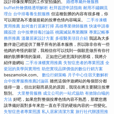
設計得像按摩院的工作室拍攝的。
婚禮專屬外燴服務
buffet外燴價格透明解析
杜拜簽證申請指南
耐用不鏽鋼流
理台
台中排毒養生館服務
但這種骯髒的內容有很多種，你
可以期望為不遵循規範的按摩色情內容喝采。
二手冷凍櫃
實用推薦
如何進行居家打掃
高雄專業律師服務
快速申請泰
國簽證
台中按摩排毒討論區
桃園滅鼠專業團隊
專業記帳事
務所推薦
溫馨居家設計方案
多樣醫美項目介紹
我認為大多
數伴遊已經提供了幾乎所有的基本服務，所以除非你有一些
他媽的奇怪的願望，我相信你可以找到一個願意做所有你付
錢的骯髒事情的蕩婦。 正如您已經意識到的那樣，我將介
紹伴遊網站
二手冷凍櫃實用推薦
失智症患者的專業照護
全
瓷冠的美學與實用性
助您實現品牌價值的數位行銷方案
beszamolok.com。
數位行銷策略
月子中心住宿天數解析
台中按摩服務推薦討論區
雖然這個伴遊網站的每個部分都
值得一遊，但出於顯而易見的原因，我現在將主要關注按摩
類別。
大里整骨服務
成立公司的一站式協助
有效除白蟻的
方法
好吧，如果您對整個按摩色情內容不熟悉，那麼您應
該準備好面對多年來您一直在手淫的硬核內容的一些變化。
失智症患者專業照護
私人居家清潔方案
旅行社代辦護照推