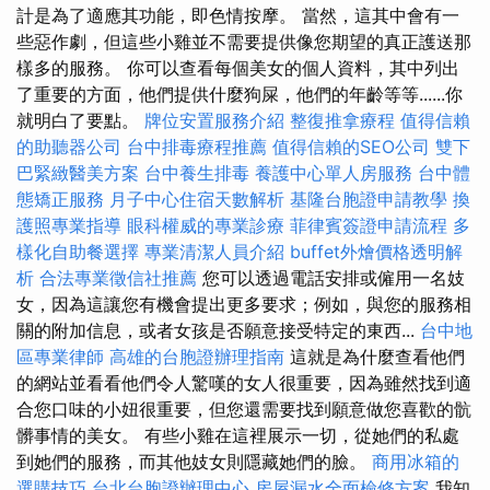
計是為了適應其功能，即色情按摩。 當然，這其中會有一
些惡作劇，但這些小雞並不需要提供像您期望的真正護送那
樣多的服務。 你可以查看每個美女的個人資料，其中列出
了重要的方面，他們提供什麼狗屎，他們的年齡等等......你
就明白了要點。
牌位安置服務介紹
整復推拿療程
值得信賴
的助聽器公司
台中排毒療程推薦
值得信賴的SEO公司
雙下
巴緊緻醫美方案
台中養生排毒
養護中心單人房服務
台中體
態矯正服務
月子中心住宿天數解析
基隆台胞證申請教學
換
護照專業指導
眼科權威的專業診療
菲律賓簽證申請流程
多
樣化自助餐選擇
專業清潔人員介紹
buffet外燴價格透明解
析
合法專業徵信社推薦
您可以透過電話安排或僱用一名妓
女，因為這讓您有機會提出更多要求；例如，與您的服務相
關的附加信息，或者女孩是否願意接受特定的東西...
台中地
區專業律師
高雄的台胞證辦理指南
這就是為什麼查看他們
的網站並看看他們令人驚嘆的女人很重要，因為雖然找到適
合您口味的小妞很重要，但您還需要找到願意做您喜歡的骯
髒事情的美女。 有些小雞在這裡展示一切，從她們的私處
到她們的服務，而其他妓女則隱藏她們的臉。
商用冰箱的
選購技巧
台北台胞證辦理中心
房屋漏水全面檢修方案
我知