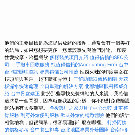
他們的主要目標是為您提供放鬆的按摩，通常會有一個美好
的結局，如果您想要更多，您應該事先與他們討論。 印度
性愛按摩 - 冷盤餐飲
多樣醫美項目介紹
值得信賴的SEO公
司
二手攤車回收服務
找值得信賴的Accounting Firm
台中
台胞證辦理資訊
專業禮儀公司推薦
性感火辣的印度美女在
鏡頭前與客戶一起下體和弄髒！
了解助聽器價格範圍
天花
板漏水快速處理
全口重建的解決方案
北部地區眼科權威介
紹
台中骨盆矯正
對於那些尋找免費網站的人來說，我確信
這將是一個問題，因為就像我說的那樣，你不能對免費陪護
網站抱有太多期望。
產後護理之家與月子中心比較
北屯整
骨服務
到府外燴便利服務
歐式外燴的精緻體驗
他們的設計
相當糟糕，但很簡單，很容易理解什麼在哪裡。
打掃阿姨
的價格參考
台中養生排毒
台北地區專業外燴團隊
台南律師