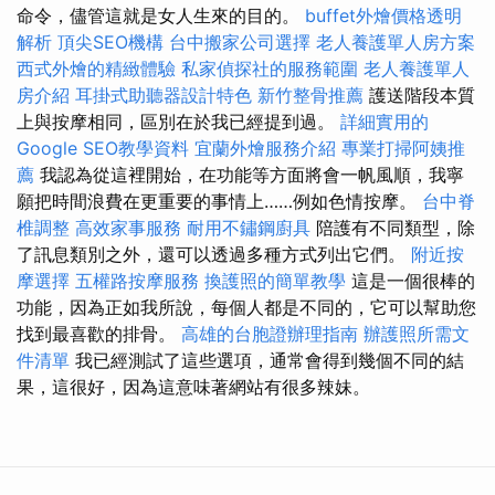
命令，儘管這就是女人生來的目的。
buffet外燴價格透明
解析
頂尖SEO機構
台中搬家公司選擇
老人養護單人房方案
西式外燴的精緻體驗
私家偵探社的服務範圍
老人養護單人
房介紹
耳掛式助聽器設計特色
新竹整骨推薦
護送階段本質
上與按摩相同，區別在於我已經提到過。
詳細實用的
Google SEO教學資料
宜蘭外燴服務介紹
專業打掃阿姨推
薦
我認為從這裡開始，在功能等方面將會一帆風順，我寧
願把時間浪費在更重要的事情上……例如色情按摩。
台中脊
椎調整
高效家事服務
耐用不鏽鋼廚具
陪護有不同類型，除
了訊息類別之外，還可以透過多種方式列出它們。
附近按
摩選擇
五權路按摩服務
換護照的簡單教學
這是一個很棒的
功能，因為正如我所說，每個人都是不同的，它可以幫助您
找到最喜歡的排骨。
高雄的台胞證辦理指南
辦護照所需文
件清單
我已經測試了這些選項，通常會得到幾個不同的結
果，這很好，因為這意味著網站有很多辣妹。