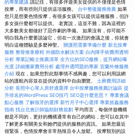
的專業建議
請記住，有很多伴遊美女提供的不僅僅是色情
按摩，而有些則只提供這項服務。
台中整復服務推薦
如果
您只是想要色情按摩，有很多女孩可以提供這種服務，但許
多女孩什麼都可以提供。 老實說，這並不難，因為這裡的
大多數美女都做好了惡作劇的準備。 如果沒有，你可能不
明白我為什麼要談論它，但在一次激烈的會議之後，你就會
明白這種體驗是多麼神聖。
辦護照需要準備什麼
新北按摩
服務
整骨推拿療程
外牆防水解決方案
白內障手術費用透明
分析
專業記帳士推薦清單
全方位的SEO服務，提升網站曝
光度
詳細搬家費用分析
處理外遇問題的專家
宜蘭外燴服務
介紹
現在，如果您對此類事情不感興趣，您可以利用該網
站的護航內容並在提供的資料中自由瀏覽。
土葬費用詳細
分析
長照中心單人房舒適選擇
台中按摩服務推薦討論區
提
升排名的WordPress SEO技巧
SEO是什麼意思？
專業會議
點心服務
了解假牙的選擇
新竹月子中心選擇
專業抓姦服務
指南
找台北會計師協助財務規劃
平均而言，每個伴遊機構
都是不同的，更好的機構通常有自己的網站，您可以在其中
了解更多有關美女和她們提供的服務的資訊。 如果您最近
很緊張，色情按摩會非常熱辣且令人放鬆。 按摩類別的設