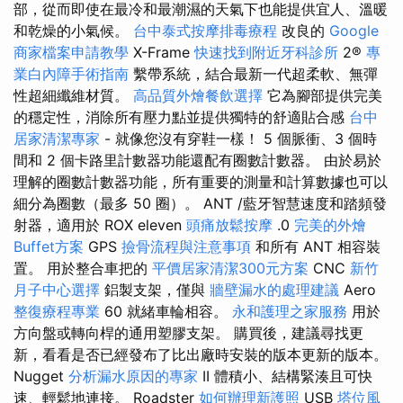
部，從而即使在最冷和最潮濕的天氣下也能提供宜人、溫暖
和乾燥的小氣候。
台中泰式按摩排毒療程
改良的
Google
商家檔案申請教學
X-Frame
快速找到附近牙科診所
2®
專
業白內障手術指南
繫帶系統，結合最新一代超柔軟、無彈
性超細纖維材質。
高品質外燴餐飲選擇
它為腳部提供完美
的穩定性，消除所有壓力點並提供獨特的舒適貼合感
台中
居家清潔專家
- 就像您沒有穿鞋一樣！ 5 個脈衝、3 個時
間和 2 個卡路里計數器功能還配有圈數計數器。 由於易於
理解的圈數計數器功能，所有重要的測量和計算數據也可以
細分為圈數（最多 50 圈）。 ANT /藍牙智慧速度和踏頻發
射器，適用於 ROX eleven
頭痛放鬆按摩
.0
完美的外燴
Buffet方案
GPS
撿骨流程與注意事項
和所有 ANT 相容裝
置。 用於整合車把的
平價居家清潔300元方案
CNC
新竹
月子中心選擇
鋁製支架，僅與
牆壁漏水的處理建議
Aero
整復療程專業
60 就緒車輪相容。
永和護理之家服務
用於
方向盤或轉向桿的通用塑膠支架。 購買後，建議尋找更
新，看看是否已經發布了比出廠時安裝的版本更新的版本。
Nugget
分析漏水原因的專家
II 體積小、結構緊湊且可快
速、輕鬆地連接。 Roadster
如何辦理新護照
USB
塔位風