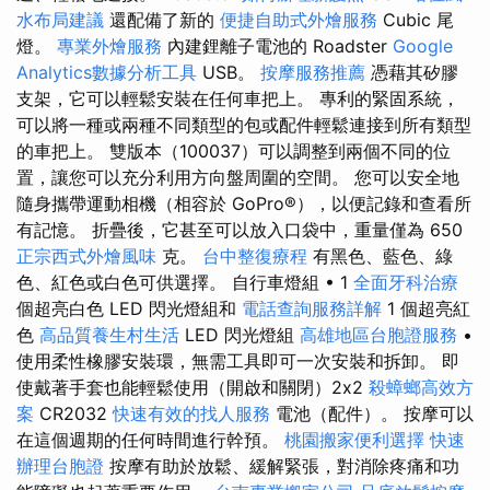
水布局建議
還配備了新的
便捷自助式外燴服務
Cubic 尾
燈。
專業外燴服務
內建鋰離子電池的 Roadster
Google
Analytics數據分析工具
USB。
按摩服務推薦
憑藉其矽膠
支架，它可以輕鬆安裝在任何車把上。 專利的緊固系統，
可以將一種或兩種不同類型的包或配件輕鬆連接到所有類型
的車把上。 雙版本（100037）可以調整到兩個不同的位
置，讓您可以充分利用方向盤周圍的空間。 您可以安全地
隨身攜帶運動相機（相容於 GoPro®），以便記錄和查看所
有記憶。 折疊後，它甚至可以放入口袋中，重量僅為 650
正宗西式外燴風味
克。
台中整復療程
有黑色、藍色、綠
色、紅色或白色可供選擇。 自行車燈組 • 1
全面牙科治療
個超亮白色 LED 閃光燈組和
電話查詢服務詳解
1 個超亮紅
色
高品質養生村生活
LED 閃光燈組
高雄地區台胞證服務
•
使用柔性橡膠安裝環，無需工具即可一次安裝和拆卸。 即
使戴著手套也能輕鬆使用（開啟和關閉）2x2
殺蟑螂高效方
案
CR2032
快速有效的找人服務
電池（配件）。 按摩可以
在這個週期的任何時間進行幹預。
桃園搬家便利選擇
快速
辦理台胞證
按摩有助於放鬆、緩解緊張，對消除疼痛和功