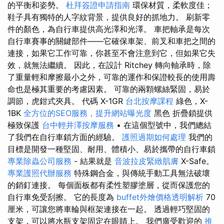
的平衡和姿勢。
杜拜簽證申請指南
環保材質，柔軟度佳；
鞋子具有獨特的人字紋背景，提供良好的抓地力。 刷新零
件的顏色，為自行車提供高光澤和光澤。 車把軸承是每次
自行車賽事的關鍵部件——它確保車架、前叉和車把之間的
連接，如果它工作可靠，你甚至不會注意到它，但如果它失
效，就無法繼續。 因此，在設計 Ritchey 轉向軸承時，除
了重量輕和摩擦最小之外，可靠的運作和保證較長的使用壽
命也是極其重要的考慮因素。 可靠的兩顆螺絲緊固，易於
調節，虎鉗式夾具。 代碼 X-1GR
台北按摩課程
綠色，X-
1BK
全方位的SEO服務，提升網站曝光度
黑色 折疊鎖提供
極致保護
台中輕井澤按摩服務
• 在這個型號中，我們總結
了我們在自行車鎖方面的經驗。
護照過期如何處理
我們的
目標是開發一種堅固、耐用、體積小、易於攜帶的自行車鎖
專業除蟲公司服務
- 結果就是
音波拉皮緊緻肌膚
X-Safe。
專業護照代辦服務
特殊鋼合金，與傳統手動工具無法破壞
的銷釘連接。 每個面板都有柔性塑膠塗層，從而保護您的
自行車免受刮擦。 它的長度為
buffet外燴價格透明解析
70
厘米，可讓您將車輪與框架連接在一起。 透過輕巧堅固的
支架，可以將水瓶支架固定在眼睛上。 我們廣受歡迎的
推