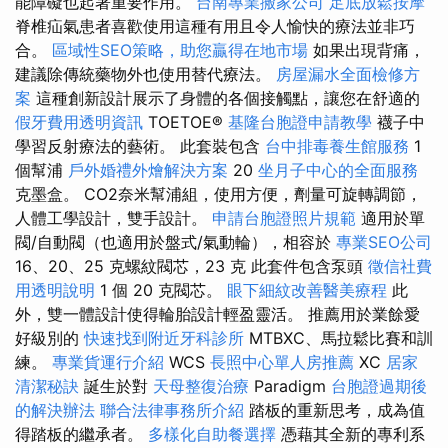
能障礙也起著重要作用。
台南專業搬家公司
足底放鬆按摩
脊椎疝氣患者喜歡使用這種有用且令人愉快的療法並非巧
合。
區域性SEO策略，助您贏得在地市場
如果出現背痛，
建議除傳統藥物外也使用替代療法。
房屋漏水全面檢修方
案
這種創新設計展示了身體的各個接觸點，讓您在舒適的
假牙費用透明資訊
TOETOE®
基隆台胞證申請教學
襪子中
學習反射療法的藝術。 此套裝包含
台中排毒養生館服務
1
個幫浦
戶外婚禮外燴解決方案
20
坐月子中心的全面服務
克墨盒。 CO2奈米幫浦組，使用方便，劑量可旋轉調節，
人體工學設計，雙手設計。
申請台胞證照片規範
適用於單
閥/自動閥（也適用於盤式/氣動輪），相容於
專業SEO公司
16、20、25 克螺紋閥芯，23 克 此套件包含泵頭
徵信社費
用透明說明
1 個 20 克閥芯。
眼下細紋改善醫美療程
此
外，雙一體設計使得輪胎設計輕盈靈活。 推薦用於業餘愛
好級別的
快速找到附近牙科診所
MTBXC、馬拉鬆比賽和訓
練。
專業貨運行介紹
WCS
長照中心單人房推薦
XC
居家
清潔秘訣
誕生於對
天母整復治療
Paradigm
台胞證過期後
的解決辦法
聯合法律事務所介紹
踏板的重新思考，成為值
得踏板的繼承者。
多樣化自助餐選擇
憑藉其全新的專利系