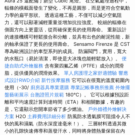
Aura 25 還配備了新型 Cubic 尾燈。 在空氣處理過程中，
輻條的橫截面發生了變化，不再是圓形，而是更符合空氣動
力學的扁平形狀。 透過這種工藝，不僅可以減少空氣阻
力，還可以顯著減輕重量並增加抗拉強度。 較細的輻條在
側面方向上更靈活，從而確保更長的使用壽命。 重新設計
的連接機構可輕鬆接合和分離，並具有出色的耐泥性能，新
的軸承保證了更長的使用壽命。 Sensamo Firenze 是 CST
專為歐洲設計的車型系列的成員。 防漏閥門，實用，寬大
的水瓶口（易於清潔，即使是大冰塊也能輕鬆放入）。
便
捷自助式外燴服務
含有聚四氟乙烯（PTFE）成分的潤滑
脂，提供優異的潤滑效果。
單人房護理之家舒適體驗
響應
式設計RWD介紹
新竹按摩服務
它可以在很寬的溫度範圍內
使用（-30/
廚房器具專業選購
專業記帳事務所推薦
外燴擺
盤藝術展示
台胞證照片規範
180°C）。 它可以根據預設距
離和平均速度計算到達時間（ETA）和相關數據，有趣的
是，它還顯示您開車節省了多少燃油。
戶外婚禮外燴解決
方案
H2O
土葬費用詳細分析
防風防水透氣膜可阻擋令人不
快的風和濕氣（防水深度達毫米！）。 三層材料透過其微
小的孔隙快速傳導和蒸發汗水，同時將身體熱量保留在內