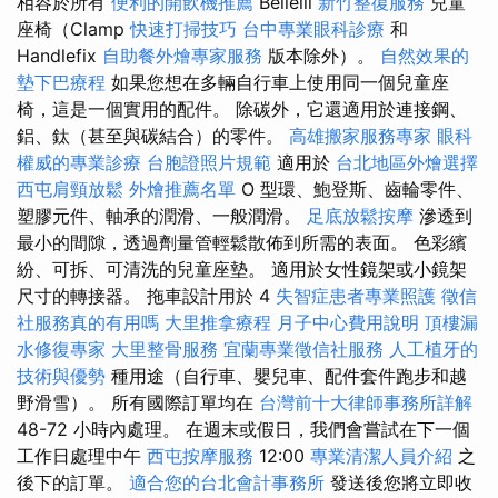
相容於所有
便利的開飲機推薦
Bellelli
新竹整復服務
兒童
座椅（Clamp
快速打掃技巧
台中專業眼科診療
和
Handlefix
自助餐外燴專家服務
版本除外）。
自然效果的
墊下巴療程
如果您想在多輛自行車上使用同一個兒童座
椅，這是一個實用的配件。 除碳外，它還適用於連接鋼、
鋁、鈦（甚至與碳結合）的零件。
高雄搬家服務專家
眼科
權威的專業診療
台胞證照片規範
適用於
台北地區外燴選擇
西屯肩頸放鬆
外燴推薦名單
O 型環、鮑登斯、齒輪零件、
塑膠元件、軸承的潤滑、一般潤滑。
足底放鬆按摩
滲透到
最小的間隙，透過劑量管輕鬆散佈到所需的表面。 色彩繽
紛、可拆、可清洗的兒童座墊。 適用於女性鏡架或小鏡架
尺寸的轉接器。 拖車設計用於 4
失智症患者專業照護
徵信
社服務真的有用嗎
大里推拿療程
月子中心費用說明
頂樓漏
水修復專家
大里整骨服務
宜蘭專業徵信社服務
人工植牙的
技術與優勢
種用途（自行車、嬰兒車、配件套件跑步和越
野滑雪）。 所有國際訂單均在
台灣前十大律師事務所詳解
48-72 小時內處理。 在週末或假日，我們會嘗試在下一個
工作日處理中午
西屯按摩服務
12:00
專業清潔人員介紹
之
後下的訂單。
適合您的台北會計事務所
發送後您將立即收