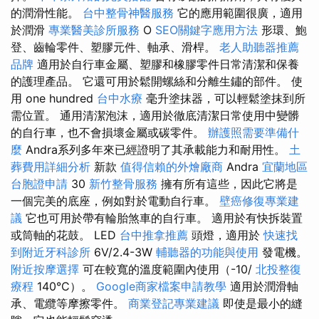
的潤滑性能。
台中整骨神醫服務
它的應用範圍很廣，適用
於潤滑
專業醫美診所服務
O
SEO關鍵字應用方法
形環、鮑
登、齒輪零件、塑膠元件、軸承、滑桿。
老人助聽器推薦
品牌
適用於自行車金屬、塑膠和橡膠零件日常清潔和保養
的護理產品。 它還可用於鬆開螺絲和分離生鏽的部件。 使
用 one hundred
台中水療
毫升塗抹器，可以輕鬆塗抹到所
需位置。 通用清潔泡沫，適用於徹底清潔日常使用中變髒
的自行車，也不會損壞金屬或碳零件。
辦護照需要準備什
麼
Andra系列多年來已經證明了其承載能力和耐用性。
土
葬費用詳細分析
新款
值得信賴的外燴廠商
Andra
宜蘭地區
台胞證申請
30
新竹整骨服務
擁有所有這些，因此它將是
一個完美的底座，例如對於電動自行車。
壁癌修復專業建
議
它也可用於帶有輪胎煞車的自行車。 適用於有快拆裝置
或筒軸的花鼓。 LED
台中推拿推薦
頭燈，適用於
快速找
到附近牙科診所
6V/2.4-3W
輔聽器的功能與使用
發電機。
附近按摩選擇
可在較寬的溫度範圍內使用（-10/
北投整復
療程
140°C）。
Google商家檔案申請教學
適用於潤滑軸
承、電纜等摩擦零件。
商業登記專業建議
即使是最小的縫