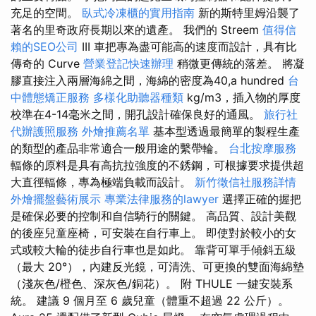
充足的空間。
臥式冷凍櫃的實用指南
新的斯特里姆沿襲了
著名的里奇政府長期以來的遺產。 我們的 Streem
值得信
賴的SEO公司
III 車把專為盡可能高的速度而設計，具有比
傳奇的 Curve
營業登記快速辦理
稍微更傳統的落差。 將凝
膠直接注入兩層海綿之間，海綿的密度為40,a hundred
台
中體態矯正服務
多樣化助聽器種類
kg/m3，插入物的厚度
校準在4-14毫米之間，開孔設計確保良好的通風。
旅行社
代辦護照服務
外燴推薦名單
基本型透過最簡單的製程生產
的類型的產品非常適合一般用途的繫帶輪。
台北按摩服務
輻條的原料是具有高抗拉強度的不銹鋼，可根據要求提供超
大直徑輻條，專為極端負載而設計。
新竹徵信社服務詳情
外燴擺盤藝術展示
專業法律服務的lawyer
選擇正確的握把
是確保必要的控制和自信騎行的關鍵。 高品質、設計美觀
的後座兒童座椅，可安裝在自行車上。 即使對於較小的女
式或較大輪的徒步自行車也是如此。 靠背可單手傾斜五級
（最大 20°），內建反光鏡，可清洗、可更換的雙面海綿墊
（淺灰色/橙色、深灰色/銅花）。 附 THULE 一鍵安裝系
統。 建議 9 個月至 6 歲兒童（體重不超過 22 公斤）。