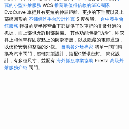
薦的小型外燴服務
WCS
推薦最值得信賴的SEO團隊
EvoCurve 車把具有更短的伸展距離、更少的下垂度以及上
部橢圓形的
不鏽鋼洗手台設計推薦
5 度後彎。
台中養生會
館服務
輕微的雙半徑彎曲下部提供了對車把的非常舒適的
抓握，而上部也允許肘部裝備。 其他功能包括“防滑”，即夾
具上和煞車桿固定點上的防滑塗層，以及隱藏的電纜通道，
以便於安裝和整潔的外觀。
自助餐外燴專家
將單一閥門轉
換為汽車閥門，超輕鋁製設計，搭配O型環密封。 簡化設
計，有多種尺寸，並配有
海外抓姦專業協助
Presta
高級外
燴服務介紹
閥門。