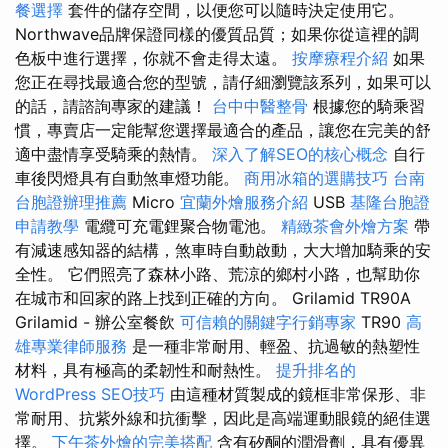
餐選擇
套件的儲存空間，以便您可以隨時決定使用它。
Northwave品牌保證同樣的優質品質；如果你從這裡的調
色板中進行選擇，你就不會走得太遠。
按摩療程介紹
如果
您正在尋找最適合您的型號，請仔細瀏覽該系列，如果可以
的話，請諮詢專家的建議！
台中中醫整骨
根據您的騎乘習
慣，專賣店一定能幫您選擇最適合的產品，讓您在完美的舒
適中盡情享受騎乘的熱情。
深入了解SEO的核心概念
自行
車後閃燈具有自動煞車燈功能。
商用冰箱的選購技巧
台南
台胞證辦理推薦
Micro
宜蘭外燴服務介紹
USB
基隆台胞證
申請教學
電纜可充電鋰聚合物電池。
精緻茶會外燴方案
帶
有減速感知器的結構，煞車時自動啟動，大大增加騎乘的安
全性。 它們照亮了森林小路、荒涼的鄉村小路，也幫助你
在城市和回家的路上找到正確的方向。 Grilamid TR90A
Grilamid - 辦公室餐飲
可信賴的關鍵字行銷專家
TR90
高
雄專業律師服務
是一種非常耐用、輕盈、抗過敏的熱塑性
材料，具有極高的柔韌性和耐熱性。
提升排名的
WordPress SEO技巧
由這種材質製成的鏡框非常保形、非
常耐用、抗紫外線和抗衝擊，因此是高端運動眼鏡的絕佳選
擇。
下午茶外燴的完美搭配
含有矽酮的潤滑劑，具有優異