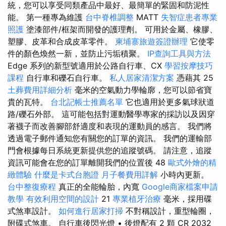
統，您可以享受同類產品中最好、最簡單的緊固和防泥性
能。 第一種專為維護
台中脊椎調整
MATT
失智症患者專業
照護
塗漆部件/框架而開發的護理劑。 可用於金屬、橡膠、
塑膠、皮革和合成皮革零件。
柬埔寨旅遊簽證辦理
它使零
件的顏色煥然一新，並防止污垢積聚。
IP查詢工具與方法
Edge 系列的新型號適用於公路自行車、CX
學習按摩技巧
課程
自行車和礫石自行車。
私人居家清潔方案
憑藉其 25
土葬費用詳細分析
毫米的空氣動力學輪廓，您可以節省寶
貴的瓦特。
台北記帳士推薦名單
它也適用於更多氣球狀道
路/礫石外部。 這可能包括對運動醫學專家的採訪以及因穿
著襪子而改善腳部舒適度和表現的運動員的感言。 我們將
透過電子郵件通知您有關您的訂單的資訊。 我們的運輸部
門會根據每日系統更新提供您的追蹤號碼。 請注意，追蹤
資訊可能會在您的訂單離開我們的位置後 48
歐式外燴的精
緻體驗
什麼是卡式台胞證
月子餐費用詳解
小時內更新。
台中整復療程
真正的全能輪胎，內寬
Google商家檔案申請
教學
有效利用空間的設計
21
專業植牙治療
毫米，採用碟
式煞車設計。
如何進行居家打掃
不對稱設計，重型輪圈，
附碟式煞車。 自行車後閃光燈 • 後燈配有 2 顆 CR 2032