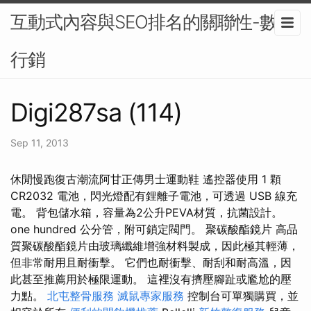
互動式內容與SEO排名的關聯性-數位
行銷
Digi287sa (114)
Sep 11, 2013
休閒慢跑復古潮流阿甘正傳男士運動鞋 遙控器使用 1 顆
CR2032 電池，閃光燈配有鋰離子電池，可透過 USB 線充
電。 背包儲水箱，容量為2公升PEVA材質，抗菌設計。
one hundred 公分管，附可鎖定閥門。 聚碳酸酯鏡片 高品
質聚碳酸酯鏡片由玻璃纖維增強材料製成，因此極其輕薄，
但非常耐用且耐衝擊。 它們也耐衝擊、耐刮和耐高溫，因
此甚至推薦用於極限運動。 這裡沒有擠壓腳趾或尷尬的壓
力點。
北屯整骨服務
滅鼠專家服務
控制台可單獨購買，並