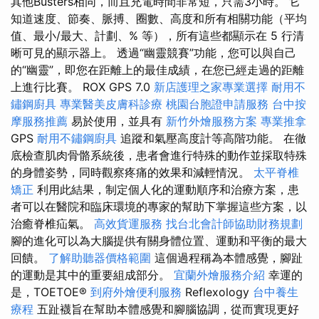
其他Busters相同，而且充電時間非常短，只需3小時。 它
知道速度、節奏、脈搏、圈數、高度和所有相關功能（平均
值、最小/最大、計劃、% 等），所有這些都顯示在 5 行清
晰可見的顯示器上。 透過“幽靈競賽”功能，您可以與自己
的“幽靈”，即您在距離上的最佳成績，在您已經走過的距離
上進行比賽。 ROX GPS 7.0
新店護理之家專業選擇
耐用不
鏽鋼廚具
專業醫美皮膚科診療
桃園台胞證申請服務
台中按
摩服務推薦
易於使用，並具有
新竹外燴服務方案
專業推拿
GPS
耐用不鏽鋼廚具
追蹤和氣壓高度計等高階功能。 在徹
底檢查肌肉骨骼系統後，患者會進行特殊的動作並採取特殊
的身體姿勢，同時觀察疼痛的效果和減輕情況。
太平脊椎
矯正
利用此結果，制定個人化的運動順序和治療方案，患
者可以在醫院和臨床環境的專家的幫助下掌握這些方案，以
治癒脊椎疝氣。
高效貨運服務
找台北會計師協助財務規劃
腳的進化可以為大腦提供有關身體位置、運動和平衡的最大
回饋。
了解助聽器價格範圍
這個過程稱為本體感覺，腳趾
的運動是其中的重要組成部分。
宜蘭外燴服務介紹
幸運的
是，TOETOE®
到府外燴便利服務
Reflexology
台中養生
療程
五趾襪旨在幫助本體感覺和腳腦協調，從而實現更好