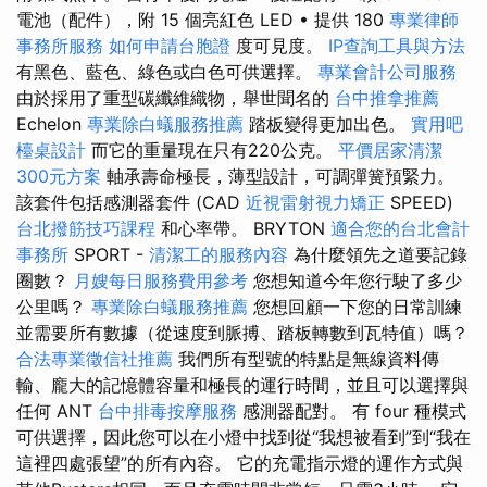
電池（配件），附 15 個亮紅色 LED • 提供 180
專業律師
事務所服務
如何申請台胞證
度可見度。
IP查詢工具與方法
有黑色、藍色、綠色或白色可供選擇。
專業會計公司服務
由於採用了重型碳纖維織物，舉世聞名的
台中推拿推薦
Echelon
專業除白蟻服務推薦
踏板變得更加出色。
實用吧
檯桌設計
而它的重量現在只有220公克。
平價居家清潔
300元方案
軸承壽命極長，薄型設計，可調彈簧預緊力。
該套件包括感測器套件 (CAD
近視雷射視力矯正
SPEED)
台北撥筋技巧課程
和心率帶。 BRYTON
適合您的台北會計
事務所
SPORT -
清潔工的服務內容
為什麼領先之道要記錄
圈數？
月嫂每日服務費用參考
您想知道今年您行駛了多少
公里嗎？
專業除白蟻服務推薦
您想回顧一下您的日常訓練
並需要所有數據（從速度到脈搏、踏板轉數到瓦特值）嗎？
合法專業徵信社推薦
我們所有型號的特點是無線資料傳
輸、龐大的記憶體容量和極長的運行時間，並且可以選擇與
任何 ANT
台中排毒按摩服務
感測器配對。 有 four 種模式
可供選擇，因此您可以在小燈中找到從“我想被看到”到“我在
這裡四處張望”的所有內容。 它的充電指示燈的運作方式與