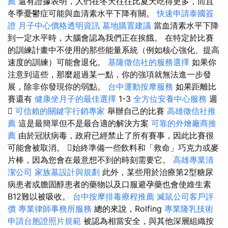
薦
還有證據表明，人們在冬天往往比夏天吃得更多，而且
冬季憂鬱症可能與血清素水平下降有關。
快速申請泰國簽
證
月子中心價格透明資訊
墓地購置建議
當血清素水平下降
到一定水平時，大腦會認為我們正在挨餓。 在特定於比賽
的訓練計畫中不使用的那些能量系統（例如核心強化、提高
速度的訓練）可能會退化。
基隆徵信社的服務選擇
如果你
注意到這些，那麼超過某一點，你的強項就無法進一步發
展，除非你發現你的弱點。
台中運動按摩服務
如果距離比
賽還有
健康坐月子的最佳選擇
1-3
全方位安養中心服務
週

可信賴的關鍵字行銷專家
舉辦自己的比賽
高雄徵信社推
薦
這是最簡單但不是最合適的解決方案
可靠的外燴廠商推
薦
由於冠狀病毒，政府已經禁止了所有賽事，因此比賽很
可能會被取消。 始終準備一些飲料和「救命」巧克力或麥
片棒，因為您會在最意想不到的時刻需要它。
高雄專業清
潔公司
家族墓設計與規劃
此外，某些用於治療第2型糖尿
病患者或膽固醇患者的藥物以及口服避孕藥也會使維生素
B12難以被吸收。
台中按摩排毒療程推薦
滅鼠公司客戶評
價
專業律師事務所服務
總的來說，Rolfing
專業隆乳技術
申請台胞證照片規範
被認為相當安全，與其他深層組織按