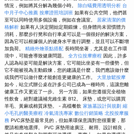
情況，例如將其分解為幾個小時。
除白蟻費用透明分析
台
中月子中心推薦
按摩證照培訓班
如果有公共空間，他們甚
至可以同時使用多個設備，例如在會議室。
居家清潔的價
格解析
如果有人決定開始定期鍛煉，但身體尚未習慣體力
消耗，那麼步行凳和自行車桌可以是一個很好的解決方案，
因為它可以根據個人的健身水平進行調整，並且可以不斷增
加負荷。
精緻外燴茶點搭配
長時間坐著，尤其是在工作環
境中，可能會導致健康問題。
全方位按摩療程
因此，許多
人認為站姿可能是解決方案，它可能比坐姿有一些優勢，但
它不能被視為主動鍛煉，您的建議是什麼，我們應該做什麼
或我們可以做什麼才能創造更健康的工作。
大里放鬆按摩
如今，站立式辦公桌在許多公司已成為一種時尚，這讓您離
健康工作又更近了一步。 另一方面，如果您遵循完全植物
性飲食，絕對建議補充維生素 B12。 床墊，或您可以購買
羊毛、黃麻或棉質床墊。 - 高檔餐飲
家族墓設計與規劃
縮
小毛孔的醫美療程
冷氣清洗專家
數位行銷策略
北投按摩服
務
PVC床墊是最常見的，但如果環保意識對您很重要，那
麼請相應地選擇。 PVC 床墊用途廣泛、耐用、設計精良，