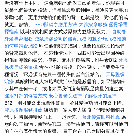
摩沒有什麼不同。 這會增強他們對自己的看法，你現在可
能是他們最大的粉絲，但是當談到鍛鍊時，是時候更大聲地
鼓勵他們，更用力地拍拍他們的背，也就是說，對他們的成
就更加熱情。
SEO關鍵字應用方法
大雅按摩服務
靈骨塔選
擇指南
以與績效相同的方式鼓勵努力並獎勵毅力。
自助餐
外燴專家服務
滅鼠清潔公司的優質服務
桃園外燴服務推薦
如何申請台胞證
即使他們犯了錯誤，也要拍拍或拍拍他們
的背來鼓勵他們。 在這種情況下，四肢可能會出現因神經
損傷而導致的疲勞、抑鬱、麻木和刺痛感，維生素B12
牙橋
修復牙齒的選擇
會在小腸的最後一段被吸收，但要發生這
種情況，它必須首先與一種特殊的蛋白質結合。
天母整復
治療
葉酸對於進入細胞和激活細胞是必需的，如果體內缺
少其中任何一項，或者如果我們沒有攝取足夠量的維生素
漏水打針的修復方式
安心養老院選擇
了解假牙的選擇
B12，則可能會出現惡性貧血，並且精神功能可能會下降。
豐原按摩服務推薦
讓我們一家人努力讓孩子們積極鍛鍊身
體，同時保持積極向上、一起歡笑。
台北優質眼科推薦
為
您的孩子加油，像對待冠軍一樣對待他們，這樣可以對他們
的自信心產生很大的影響。 員工會在自己之間分配其使用