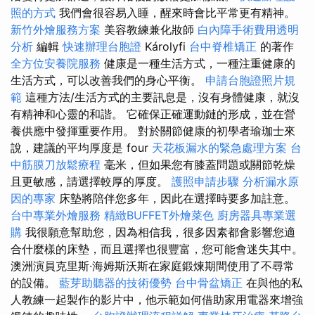
照的方式
我們會很容易入睡，醒來時會比平常更有精神。
新竹外燴服務方案
美容教練兼化妝師
白內障手術費用透明
分析
編輯
快速辦理台胞證
Károlyfi
台中脊椎矯正
的著作
全方位安養院服務
健康是一種生活方式，一種注重健康的
生活方式，可以改善我們的身心平衡。
申請台胞證照片規
範
這種方法/生活方式的主要訊息是，沒有身體健康，就沒
有精神和心靈的和諧。 它確保正確運動鏈的形成，並在營
養供應中發揮重要作用。 對於關節健康的初學者瑜珈士來
說，建議的平均厚度是 four
天花板漏水的緊急處理方案
台
中筋膜刀放鬆療程
毫米，但如果您有膝蓋問題或關節乾燥
且更敏感，請選擇較厚的厚度。
護照申請步驟
分析漏水原
因的專家
床墊將陪伴您多年，因此在選擇時要多加註意。
台中專業外燴服務
精緻BUFFET外燴菜色
廚房器具專業選
購
我很願意幫助您，因為相信我，很多因素都會影響您適
合什麼樣的床墊，而且選擇也很豐富，您可能會迷失其中。
澳洲演員克里斯·海姆斯沃斯在家庭鍛煉期間使用了不尋常
的設備。
藍芽助聽器的技術優勢
台中骨盆矯正
在與他的私
人教練一起製作的影片中，他示範如何借助家用電器來增強