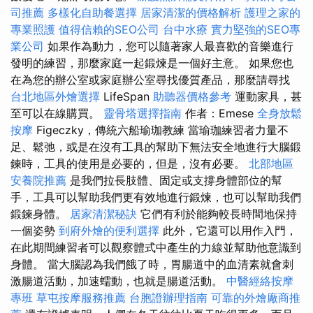
司推薦
多樣化自助餐選擇
居家清潔的價格解析
護理之家的
專業照護
值得信賴的SEO公司
台中水療
實力堅強的SEO專
業公司
如果作為動力，您可以隨著家人最喜歡的音樂進行
發明的練習，那麼家庭一起鍛煉是一個好主意。 如果您也
在為您的辦公室或家庭辦公室尋找優質產品，那麼請尋找
台北地區外燴選擇
LifeSpan
助聽器價格參考
運動家具，甚
至可以在線購買。
靈骨塔選擇指南
作者：Emese
全身放鬆
按摩
Figeczky，傳統六船瑜珈教練 當瑜珈練習者力量不
足、鬆弛，或是在沒有工具的幫助下無法安全地進行大腦鍛
鍊時，工具的使用是必要的，但是，沒有必要。
北部地區
安養院推薦
是我們拉長肢體、固定或支撐身體部位的幫
手，工具可以幫助我們更有效地進行鍛煉，也可以幫助我們
鍛鍊身體。
居家清潔秘訣
它們有利於能夠較長時間地保持
一個姿勢
到府外燴的便利選擇
此外，它還可以用作入門，
在此期間練習者可以觀察體式中產生的力線並幫助他意識到
身體。 當大腦認為我們餓了時，胃腸道中的血清素就會刺
激腸道活動，加速蠕動，也就是腸道活動。
中醫經絡按摩
專班
草屯按摩服務推薦
台胞證辦理指南
可靠的外燴廠商推