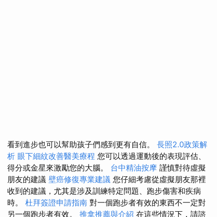
看到進步也可以幫助孩子們感到更有自信。
長照2.0政策解
析
眼下細紋改善醫美療程
您可以透過運動後的表現評估、
得分或金星來激勵您的大腦。
台中精油按摩
謹慎對待虛擬
朋友的建議
壁癌修復專業建議
您仔細考慮從虛擬朋友那裡
收到的建議，尤其是涉及訓練特定問題、跑步傷害和疾病
時。
杜拜簽證申請指南
對一個跑步者有效的東西不一定對
另一個跑步者有效。
推拿推薦與介紹
在這些情況下，請諮