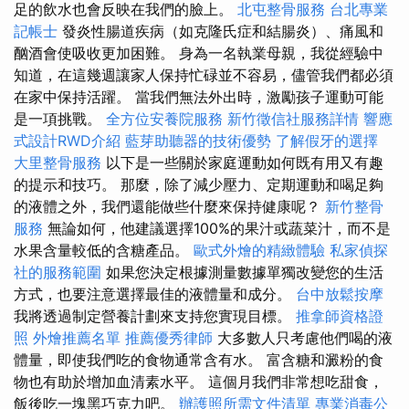
足的飲水也會反映在我們的臉上。
北屯整骨服務
台北專業
記帳士
發炎性腸道疾病（如克隆氏症和結腸炎）、痛風和
酗酒會使吸收更加困難。 身為一名執業母親，我從經驗中
知道，在這幾週讓家人保持忙碌並不容易，儘管我們都必須
在家中保持活躍。 當我們無法外出時，激勵孩子運動可能
是一項挑戰。
全方位安養院服務
新竹徵信社服務詳情
響應
式設計RWD介紹
藍芽助聽器的技術優勢
了解假牙的選擇
大里整骨服務
以下是一些關於家庭運動如何既有用又有趣
的提示和技巧。 那麼，除了減少壓力、定期運動和喝足夠
的液體之外，我們還能做些什麼來保持健康呢？
新竹整骨
服務
無論如何，他建議選擇100%的果汁或蔬菜汁，而不是
水果含量較低的含糖產品。
歐式外燴的精緻體驗
私家偵探
社的服務範圍
如果您決定根據測量數據單獨改變您的生活
方式，也要注意選擇最佳的液體量和成分。
台中放鬆按摩
我將透過制定營養計劃來支持您實現目標。
推拿師資格證
照
外燴推薦名單
推薦優秀律師
大多數人只考慮他們喝的液
體量，即使我們吃的食物通常含有水。 富含糖和澱粉的食
物也有助於增加血清素水平。 這個月我們非常想吃甜食，
飯後吃一塊黑巧克力吧。
辦護照所需文件清單
專業消毒公