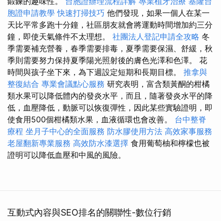
鍛鍊的趣味性。
台胞證辦理流程詳解
專業植牙治療
基隆台
胞證申請教學
快速打掃技巧
他們發現，如果一個人在某一
天比平常多跑十分鐘，社區朋友就會將運動時間增加約三分
鐘，即使天氣條件不太理想。
社團法人登記申請全攻略
冬
季需要補充營養，春季需要排毒，夏季需要保濕、舒緩，秋
季則需要努力保持夏季陽光照射後的膚色光澤和色澤。 花
時間與孩子坐下來，為下週設定短期和長期目標。
推拿與
整復結合
專業會議點心服務
研究表明，富含類黃酮的柑橘
類水果可以降低體內的發炎水平，而且，隨著發炎水平的降
低，血壓降低，動脈可以恢復彈性，因此某些實驗證明，即
使食用500個柑橘類水果，血液循環也會改善。
台中整脊
療程
坐月子中心的全面服務
防水膠使用方法
高效家事服務
老屋翻新專業服務
高效防水漆選擇
食用葡萄柚和檸檬也被
證明可以降低血壓和中風的風險。
互動式內容與SEO排名的關聯性-數位行銷