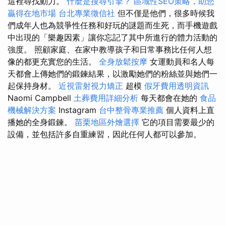
這裡尋找動力。
什麼是搜尋引擎？
區域性SEO策略，助您
贏得在地市場
台北專業徵信社
但不僅是他們，很多時候我
們成年人也為競爭性任務和好玩的謎題而生死，而手機遊戲
中出現的「樂趣因素」讓你忘記了其中所進行的體力活動的
強度。 照顧家庭、在家中教導孩子和日常事務比任何人想
像的都更充實您的生活。
全身放鬆按摩
女運動員和名人每
天都會上傳她們的鍛鍊結果，以激勵她們的粉絲並與她們一
起保持身材。
近視雷射視力矯正
超模
假牙費用透明資訊
Naomi Campbell
土葬費用詳細分析
每天都會在她的
食品
機械解決方案
Instagram
台中整骨專業推薦
個人資料上直
播她的全身鍛鍊。
苗栗地區外燴選擇
它的項目需要最少的
設備，並包括許多自重練習，因此任何人都可以參加。