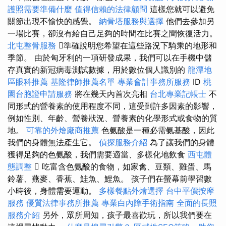
護照需要準備什麼
值得信賴的法律顧問
這樣您就可以避免
關節出現不愉快的感覺。
納骨塔服務與選擇
他們去參加另
一場比賽，卻沒有給自己足夠的時間在比賽之間恢復活力。
北屯整骨服務
準確說明您希望在這些路況下騎乘的地形和
季節。 由於匈牙利的一項研發成果，我們可以在手機中儲
存真實的新冠病毒測試數據，用於數位個人識別的
龍潭地
區眼科推薦
基隆律師推薦名單
專業會計事務所服務
ID
桃
園台胞證申請服務
將在幾天內首次亮相
台北專業記帳士
不
同形式的營養素的使用程度不同，這受到許多因素的影響，
例如性別、年齡、營養狀況、營養素的化學形式或食物的質
地。
可靠的外燴廠商推薦
色氨酸是一種必需氨基酸，因此
我們的身體無法產生它。
偵探服務介紹
為了讓我們的身體
獲得足夠的色氨酸，我們需要適當、多樣化地飲食
西屯體
態調整
 吃富含色氨酸的食物，如家禽、豆類、雞蛋、馬
鈴薯、燕麥、香蕉、鮭魚、鯉魚。 孩子們在螢幕前學習數
小時後，身體需要運動。
多樣餐點外燴選擇
台中平價按摩
服務
優質法律事務所推薦
專業白內障手術指南
全面的長照
服務介紹
另外，眾所周知，孩子最喜歡玩，所以我們要在