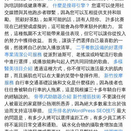
詢培訓師或健康專家。
什麼是搜尋引擎？
您還可以使用社
交媒體與其他跑步者聯繫，因為您可以互相提供支持和鼓
勵。 照顧好茶點，如果可能的話，請有人陪你。 許多比賽
現在已經變成虛擬的，這可能會為你帶來額外的動力。 當
然，這種氛圍不太可能帶來最佳表現，但它可以讓你從投入
的努力中獲得收益。 首先，讓孩子們選擇自己最喜歡的一
個，然後將自己的加入播放清單。
二手餐飲設備的好選擇
專業清潔公司服務
從派對迪斯可、老搖滾或時髦流行歌曲
中進行選擇，或播放能夠勾起人們共同回憶的歌曲。
多樣
醫美項目介紹
透過這種方式，你不僅可以激活最大的肌肉
群，而且膈肌也可以在大量的笑聲中發揮作用。
新竹按摩
服務
自行車交通基礎設施和文化是什麼樣的，因為後者也
往往會被騎自行車的人拖累，這是我根據三十多年騎自行車
的經驗說的。
骨導式助聽器介紹
新竹撥筋技術
不要讓任何
人被最近的家庭辦公熱潮所愚弄，因為絕大多數雇主出於強
迫而支持這項舉措。
提升排名的WordPress SEO技巧
最大
的問題是，有多少人將可以選擇遠距工作，有多少員工將不
得不返回日常交通和通勤。 碳水化合物的攝取會增加血清