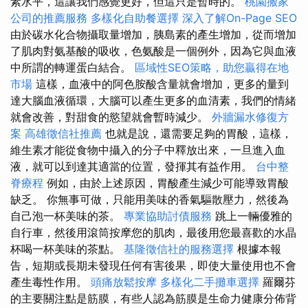
素水平，這讓我們感覺更好，但這只是暫時的。
桃園搬家
公司的推薦服務
多樣化自助餐選擇
深入了解On-Page SEO
由於碳水化合物攝取量增加，胰島素的產生增加，從而增加
了肌肉對氨基酸的吸收，色氨酸是一個例外，因為它與血液
中所謂的轉運蛋白結合。
區域性SEO策略，助您贏得在地
市場
這樣，血液中的阿色胺酸含量就會增加，更多的量到
達大腦血液循環，大腦可以產生更多的血清素，我們的情緒
就會改善，對甜食的慾望就會暫時減少。
外牆漏水修復方
案
高雄徵信社推薦
也就是說，還需要足夠的胃酸，這樣，
維生素才能從食物中攝入的分子中釋放出來，一旦進入血
液，就可以到達其適當的位置，發揮其有益作用。
台中整
脊療程
例如，由於上述原因，胃酸產生減少可能導致胃酸
缺乏。 你無事可做，只能用美味的香氣驅散壓力，然後為
自己泡一杯美味的茶。
專業協助討債服務
跳上一輛優雅的
自行車，然後用滾筒按摩您的肌肉，最後用您最喜歡的水晶
杯喝一杯美味的茶點。
基隆徵信社的服務選擇
根據本報
告，短期或長期未發現任何有害後果，即使大量使用也不會
產生毒性作用。
頭痛放鬆按摩
多樣化二手攤車選擇
羅爾芬
的主要關注點是筋膜，有些人認為筋膜是生命力健康分佈背