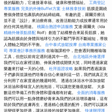
後的驅動力，它連接著幸福、健康和整體福祉。
工商登記
專業服務
完美的外燴Buffet方案
士林推拿技術
筋膜是圍繞
整個身體並包裹肌肉的結締組織。 有趣的是，羅爾芬療法
並不是「設計」來治療疼痛、改善活動能力或按摩通常用於
的任何其他用途。
桃園台胞證申請服務
艾達·羅爾夫（Ida
精緻外燴茶點搭配
Rolf）創造了結構整合來延長筋膜，她
認為筋膜由於身體與地球引力的不斷鬥爭而不斷縮短，導致
人體軸之間的不平衡。
台中泰式放鬆按摩
台南專業搬家公
司
專業會計事務所服務
在瑜珈課程中，您會遇到幾種瑜珈
工具，但您以前肯定遇到過其中一些。
台北地區外燴選擇
我們可以在家裡活動、伸展身體或開懷大笑，同時透過家庭
樂趣來打破一天的心情。
杜拜簽證攻略
如果我們透過讓孩
子們參與並讓他們培養自信心來做到這一切，我們就真正充
分利用了在家度過的幾週時間。 透過在沐浴水中添加放鬆
沐浴油和香味宜人的泡泡浴，可以讓您更徹底放鬆。 大多
數這些準備工作對身體和靈魂都有好處。
全面的消毒服務
我們可以用一點身體磨砂膏來為我們的沐浴增添趣味，這有
助於我們的皮膚再生，透過精心挑選的配件，我們可以讓沐
浴變得更加舒適，讓沐浴後的放鬆更加徹底。
快速辦理護