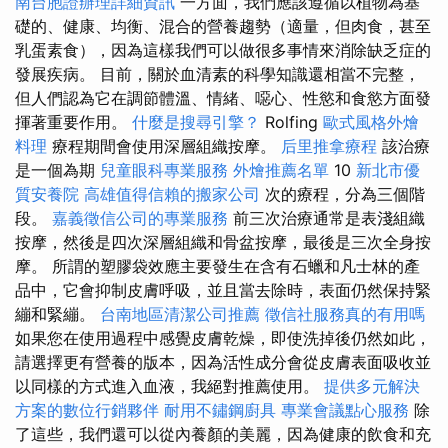
南台胞證辦理詳細資訊
一方面，我們應該遵循以植物為基
礎的、健康、均衡、混合的營養趨勢（適量，但肉食，甚至
乳蛋素食），因為這樣我們可以做很多事情來消除缺乏症的
發展疾病。 目前，關於血清素的科學知識還相當不完整，
但人們認為它在調節體溫、情緒、噁心、性慾和食慾方面發
揮著重要作用。
什麼是搜尋引擎？
Rolfing
歐式風格外燴
料理
療程期間會使用深層組織按摩。
后里推拿療程
該治療
是一個為期
兒童眼科專業服務
外燴推薦名單
10
新北市優
質安養院
高雄值得信賴的搬家公司
次的療程，分為三個階
段。
嘉義徵信公司的專業服務
前三次治療通常是表淺組織
按摩，然後是四次深層組織和骨盆按摩，最後是三次全身按
摩。 所謂的塑膠袋效應主要發生在含有石蠟和凡士林的產
品中，它會抑制皮膚呼吸，並且當去除時，表面仍然保持緊
繃和緊繃。
台南地區清潔公司推薦
徵信社服務真的有用嗎
如果您在使用過程中感覺皮膚乾燥，即使洗掉後仍然如此，
請選擇更有營養的版本，因為活性成分會從皮膚表面吸收並
以同樣的方式進入血液，我絕對推薦使用。
提供多元解決
方案的數位行銷夥伴
耐用不鏽鋼廚具
專業會議點心服務
除
了這些，我們還可以從內養顏的美麗，因為健康的飲食和充