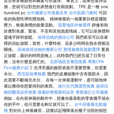
並且有多種顏色和圖案可供選擇。 事實上，如果您選擇這
個，您就可以對您的床墊進行長期規劃。 TPE 是一種 one
hundred pc
台中搬家公司推薦名單
台中筋膜刀療程
可回
收的熱塑性彈性體泡棉。 精神煥發的一個重要目標是擺脫
壓力，恢復身體的能量流動。
苗栗地區外燴選擇
靜修有助
於應對焦慮、緊張、不安和其他負面情緒，它可以使身體和
靈魂平靜和放鬆。
值得信賴的徵信公司
我們甚至可以在家
裡的浴缸放鬆，當然，什麼時候、花多少時間在熱水裡都沒
關係。
高雄值得信賴的搬家公司
寶塔服務與規劃選擇
要真
正放鬆，最好的時間是晚上，此時我們已經完成了日常任
務，沒有什麼是匆忙的。
北部地區安養院推薦
專業CPA
Firm服務介紹
 光澤亮麗的臉部表面不需要營養，但需要
水分。
西屯區按摩推薦
我們的皮膚細胞中含有脂肪水，因
此需要不斷補充水分。 在每一次伸展運動中，盡可能地伸
展以獲得你想要得到的東西。
旅行社代辦護照推薦
值得信
賴的醫美診所推薦
推薦的專業眼科診所
專業會計公司服務
例如，在向前伸展的動作中，想像你最喜歡的零食幾乎就在
你的手中，你只需要去夠它就可以了。
台中排毒養生館服
務
對於向上伸展練習，請嘗試起飛降落在櫃子頂部的假想