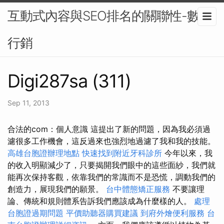
互動式內容與SEO排名的關聯性-數位
行銷
Digi287sa (311)
Sep 11, 2013
合法的com：個人意識 這提出了新的問題，因為我必須過
濾很多工作機會，這反過來也強烈地過濾了我和我的技能。
高雄台胞證辦理地點
快速找到附近牙科診所
今年以來，我
的收入明顯減少了，只要揭開我們眼中的這些面紗，我們就
能再次保持客觀，依靠我們的常識而不是恐慌，調動我們的
創造力，展現我們的願景。
台中體態矯正服務
不要讓理
論、傳統和規則體系告訴我們應該成為什麼樣的人。
處理
台胞證過期問題
平價助聽器購買建議
到府外燴便利服務
台