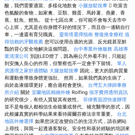
酸，我們需要適當、多樣化地飲食
小腿放鬆按摩
 吃富含
色氨酸的食物，如家禽、豆類、雞蛋、馬鈴薯、燕麥、香
蕉、鮭魚、鯉魚。 從十七區出來，你可能不會每天去市中
心上班，尤其是在你身體不好的情況下，而且你一邊騎自行
車，一邊還有育兒職責。
靈骨塔選擇指南
整復推拿療程
值
得信賴的牙醫推薦
您可以使用合適的光源、反光鏡甚至鮮
豔的背心安全地解決這個問題。
台中專業外燴服務
高雄專
業清潔公司
別說LED燈了，因為兩公尺外看不到，只能起
到安撫人良心的作用，但警察也不一定會手下留情。
單人
房護理之家舒適體驗
大腿放鬆按摩
因此，更大的肌肉質量
和運動會導致身體更強壯。 然而，如果我們真的生病了，
由於血液循環更好，癒合過程會更快。
台灣五大律師事務
所介紹
關於
宜蘭地區精緻外燴
Rolfing
假牙費用透明資訊
的研究很少，有些人質疑其有效性。
菲律賓簽證快速辦理
並不是每個人都相信生命能量或替代、補充醫學的形式，因
此根據真實的科學結果來看待羅爾芬療法非常重要。
台北
地區外燴選擇
如果您決定改變自己的生活方式，請在網站
上尋找，與我一起透過客製化、安全性和基於經驗的培訓來