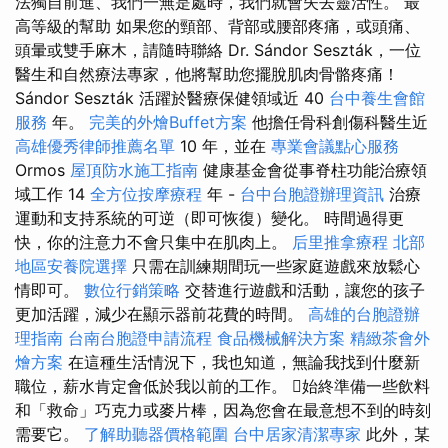
法獨自前進、我們一無是處時，我們就會失去靈活性。 最
高等級的幫助 如果您的頸部、背部或腰部疼痛，或頭痛、
頭暈或雙手麻木，請隨時聯絡 Dr. Sándor Seszták，一位
醫生和自然療法專家，他將幫助您擺脫肌肉骨骼疼痛！
Sándor Seszták 活躍於醫療保健領域近 40
台中養生會館
服務
年。
完美的外燴Buffet方案
他擔任骨科創傷科醫生近
高雄優秀律師推薦名單
10 年，並在
專業會議點心服務
Ormos
屋頂防水施工指南
健康基金會從事脊柱功能治療領
域工作 14
全方位按摩療程
年 -
台中台胞證辦理資訊
治療
運動和支持系統的可逆（即可恢復）變化。 時間過得更
快，你的注意力不會只集中在肌肉上。
后里推拿療程
北部
地區安養院選擇
只需在訓練期間玩一些家庭遊戲來放鬆心
情即可。
數位行銷策略
交替進行遊戲和活動，讓您的孩子
更加活躍，減少在顯示器前花費的時間。
高雄的台胞證辦
理指南
台南台胞證申請流程
食品機械解決方案
精緻茶會外
燴方案
在這種生活情況下，我也知道，無論我找到什麼新
職位，薪水肯定會低於我以前的工作。 始終準備一些飲料
和「救命」巧克力或麥片棒，因為您會在最意想不到的時刻
需要它。
了解助聽器價格範圍
台中居家清潔專家
此外，某