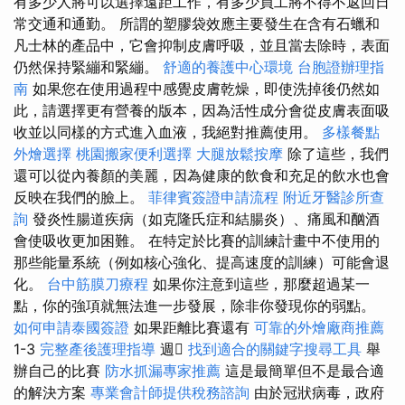
有多少人將可以選擇遠距工作，有多少員工將不得不返回日
常交通和通勤。 所謂的塑膠袋效應主要發生在含有石蠟和
凡士林的產品中，它會抑制皮膚呼吸，並且當去除時，表面
仍然保持緊繃和緊繃。
舒適的養護中心環境
台胞證辦理指
南
如果您在使用過程中感覺皮膚乾燥，即使洗掉後仍然如
此，請選擇更有營養的版本，因為活性成分會從皮膚表面吸
收並以同樣的方式進入血液，我絕對推薦使用。
多樣餐點
外燴選擇
桃園搬家便利選擇
大腿放鬆按摩
除了這些，我們
還可以從內養顏的美麗，因為健康的飲食和充足的飲水也會
反映在我們的臉上。
菲律賓簽證申請流程
附近牙醫診所查
詢
發炎性腸道疾病（如克隆氏症和結腸炎）、痛風和酗酒
會使吸收更加困難。 在特定於比賽的訓練計畫中不使用的
那些能量系統（例如核心強化、提高速度的訓練）可能會退
化。
台中筋膜刀療程
如果你注意到這些，那麼超過某一
點，你的強項就無法進一步發展，除非你發現你的弱點。
如何申請泰國簽證
如果距離比賽還有
可靠的外燴廠商推薦
1-3
完整產後護理指導
週
找到適合的關鍵字搜尋工具
舉
辦自己的比賽
防水抓漏專家推薦
這是最簡單但不是最合適
的解決方案
專業會計師提供稅務諮詢
由於冠狀病毒，政府