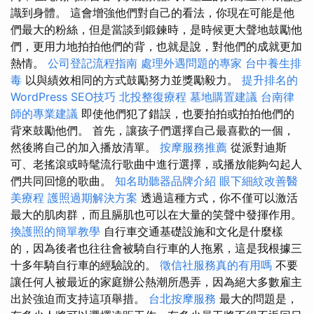
識到身體。 這會增強他們對自己的看法，你現在可能是他
們最大的粉絲，但是當談到鍛鍊時，是時候更大聲地鼓勵他
們，更用力地拍拍他們的背，也就是說，對他們的成就更加
熱情。
公司登記流程指南
處理外遇問題的專家
台中養生排
毒
以與績效相同的方式鼓勵努力並獎勵毅力。
提升排名的
WordPress SEO技巧
北投整復療程
墓地購置建議
台南律
師的專業建議
即使他們犯了錯誤，也要拍拍或拍拍他們的
背來鼓勵他們。 首先，讓孩子們選擇自己最喜歡的一個，
然後將自己的加入播放清單。
按摩服務推薦
從派對迪斯
可、老搖滾或時髦流行歌曲中進行選擇，或播放能夠勾起人
們共同回憶的歌曲。
知名助聽器品牌介紹
眼下細紋改善醫
美療程
護照過期解決方案
透過這種方式，你不僅可以激活
最大的肌肉群，而且膈肌也可以在大量的笑聲中發揮作用。
換護照的簡單教學
自行車交通基礎設施和文化是什麼樣
的，因為後者也往往會被騎自行車的人拖累，這是我根據三
十多年騎自行車的經驗說的。
徵信社服務真的有用嗎
不要
讓任何人被最近的家庭辦公熱潮所愚弄，因為絕大多數雇主
出於強迫而支持這項舉措。
台北按摩服務
最大的問題是，