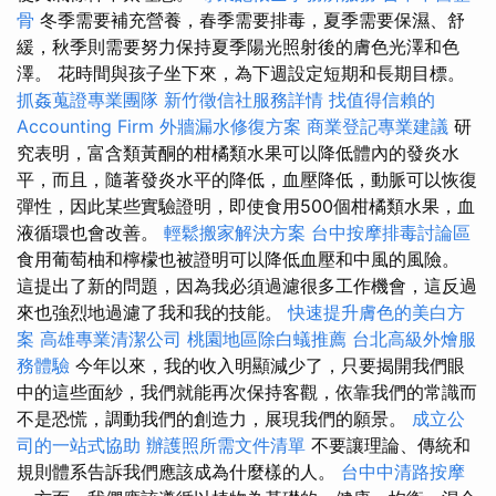
骨
冬季需要補充營養，春季需要排毒，夏季需要保濕、舒
緩，秋季則需要努力保持夏季陽光照射後的膚色光澤和色
澤。 花時間與孩子坐下來，為下週設定短期和長期目標。
抓姦蒐證專業團隊
新竹徵信社服務詳情
找值得信賴的
Accounting Firm
外牆漏水修復方案
商業登記專業建議
研
究表明，富含類黃酮的柑橘類水果可以降低體內的發炎水
平，而且，隨著發炎水平的降低，血壓降低，動脈可以恢復
彈性，因此某些實驗證明，即使食用500個柑橘類水果，血
液循環也會改善。
輕鬆搬家解決方案
台中按摩排毒討論區
食用葡萄柚和檸檬也被證明可以降低血壓和中風的風險。
這提出了新的問題，因為我必須過濾很多工作機會，這反過
來也強烈地過濾了我和我的技能。
快速提升膚色的美白方
案
高雄專業清潔公司
桃園地區除白蟻推薦
台北高級外燴服
務體驗
今年以來，我的收入明顯減少了，只要揭開我們眼
中的這些面紗，我們就能再次保持客觀，依靠我們的常識而
不是恐慌，調動我們的創造力，展現我們的願景。
成立公
司的一站式協助
辦護照所需文件清單
不要讓理論、傳統和
規則體系告訴我們應該成為什麼樣的人。
台中中清路按摩