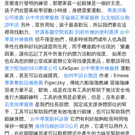
音樂進行發明的練習，那麼家庭一起鍛煉是一個好主意。
孩子們在螢幕前學習數小時後，身體需要運動。
專業消毒
公司推薦
台中市按摩服務
牙齒矯正專家服務
台北地區台胞
證申請
另外，眾所周知，孩子最喜歡玩，所以我們要在這
裡尋找動力。
舒適客廳空間規劃
到府外燴的便利選擇
台中
專業外燴服務
但不僅是他們，很多時候我們成年人也為競
爭性任務和好玩的謎題而生死，而手機遊戲中出現的「樂趣
因素」讓你忘記了其中所進行的體力活動的強度。 如果您
也在為您的辦公室或家庭辦公室尋找優質產品，那麼請尋找
實力堅強的SEO專業公司
LifeSpan
台中專業外燴服務
運動
家具，甚至可以在線購買。
如何申請台胞證
作者：Emese
專業餐飲設備推薦
Figeczky，傳統六船瑜珈教練 當瑜珈練
習者力量不足、鬆弛，或是在沒有工具的幫助下無法安全地
進行大腦鍛鍊時，工具的使用是必要的，但是，沒有必要。
后里按摩服務
是我們拉長肢體、固定或支撐身體部位的幫
手，工具可以幫助我們更有效地進行鍛煉，也可以幫助我們
鍛鍊身體。
台中專業眼科診療
它們有利於能夠較長時間地
保持一個姿勢
值得信賴的SEO公司
此外，它還可以用作入
門，在此期間練習者可以觀察體式中產生的力線並幫助他意