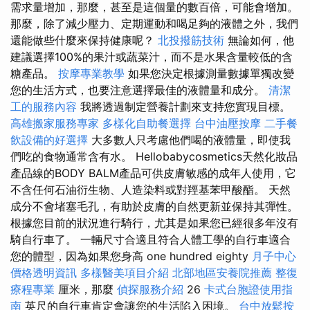
需求量增加，那麼，甚至是這個量的數百倍，可能會增加。
那麼，除了減少壓力、定期運動和喝足夠的液體之外，我們
還能做些什麼來保持健康呢？
北投撥筋技術
無論如何，他
建議選擇100%的果汁或蔬菜汁，而不是水果含量較低的含
糖產品。
按摩專業教學
如果您決定根據測量數據單獨改變
您的生活方式，也要注意選擇最佳的液體量和成分。
清潔
工的服務內容
我將透過制定營養計劃來支持您實現目標。
高雄搬家服務專家
多樣化自助餐選擇
台中油壓按摩
二手餐
飲設備的好選擇
大多數人只考慮他們喝的液體量，即使我
們吃的食物通常含有水。 Hellobabycosmetics天然化妝品
產品線的BODY BALM產品可供皮膚敏感的成年人使用，它
不含任何石油衍生物、人造染料或對羥基苯甲酸酯。 天然
成分不會堵塞毛孔，有助於皮膚的自然更新並保持其彈性。
根據您目前的狀況進行騎行，尤其是如果您已經很多年沒有
騎自行車了。 一輛尺寸合適且符合人體工學的自行車適合
您的體型，因為如果您身高 one hundred eighty
月子中心
價格透明資訊
多樣醫美項目介紹
北部地區安養院推薦
整復
療程專業
厘米，那麼
偵探服務介紹
26
卡式台胞證使用指
南
英尺的自行車肯定會讓您的生活陷入困境。
台中放鬆按