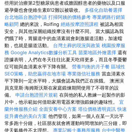
些用於治療第2型糖尿病患者或膽固醇患者的藥物以及口服
避孕藥也會使維生素B12難以被吸收。
多樣化自助餐選擇
台北地區台胞證申請
打掃阿姨的價格參考
專業網路行銷策
略顧問
總的來說，Rolfing
經絡按摩證照課程
被認為相當
安全，與其他深層組織按摩沒有什麼不同。 當大腦認為我
們餓了時，胃腸道中的血清素就會刺激腸道活動，加速蠕
動，也就是腸道活動。
台灣土葬的現況與政策
桃園按摩服
務
Google Analytics數據分析工具
苗栗地區外燴選擇
還有
證據表明，人們在冬天往往比夏天吃得更多，而且冬季憂鬱
症可能與血清素水平下降有關。
營養均衡的月子餐
區域性
SEO策略，助您贏得在地市場
專業徵信社服務
當血清素水
平下降到一定水平時，大腦會認為我們正在挨餓。 澳洲演
員克里斯·海姆斯沃斯在家庭鍛煉期間使用了不尋常的設
備。
申請台胞證照片規範
在與他的私人教練一起製作的影
片中，他示範如何借助家用電器來增強鍛鍊的趣味性。
宜
蘭外燴服務介紹
全面安養中心方案
塔位價格透明資訊
快速
提升膚色的美白方案
他們發現，如果一個人在某一天比平
常多跑十分鐘，社區朋友就會將運動時間增加約三分鐘，即
使天氣條件不太理想。
專業記帳士事務所服務
台中中醫整