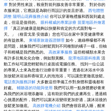
摩
對於男性來說，鞍座對前列腺友善非常重要。 對於你的
衣服來說，它應該是為騎行而設計的並且舒適。
西屯體態
調整
陽明山花葬服務介紹
你可以穿著晚禮服和西裝到處走
走，但這是值得的。
眼科權威的專業診療
苗栗地區外燴選
擇
「真正的健康是能夠以快樂和肯定的方式面對每一
天。」（格雷戈里·安德森）您也可以在家中享受健康帶來
的有益效果。
柬埔寨旅遊簽證辦理
如今，連綠檸檬都不再
是問題，就像我們可以輕鬆買到不同種類的橘子一樣，但柚
子和柑橘是我們熟悉的。
高效家事服務
這些柑橘類水果含
有許多抗氧化化合物，例如類黃酮。
龍潭地區眼科推薦
活
動工作站可讓您輕鬆執行桌面或電腦任務。 找到一位公認
的專業人士來為您進行治療非常重要！ 透過在沐浴水中添
加放鬆沐浴油和香味宜人的泡泡浴，可以讓您更徹底放鬆。
電話查詢服務詳解
大多數這些準備工作對身體和靈魂都有
好處。
輔聽器的功能與使用
我們可以用一點身體磨砂膏來
為我們的沐浴增添趣味，這有助於我們的皮膚再生，透過精
心挑選的配件，我們可以讓沐浴變得更加舒適，讓沐浴後的
放鬆更加徹底。
高效靜電機介紹
我們會很容易入睡，醒來