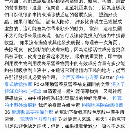
一方面，我們應該遵循以植物為基礎的、健康、均衡、混合
的營養趨勢（適量，但肉食，甚至乳蛋素食），因為這樣我
們可以做很多事情來消除缺乏症的發展疾病。 照顧好茶
點，如果可能的話，請有人陪你。 許多比賽現在已經變成
虛擬的，這可能會為你帶來額外的動力。 當然，這種氛圍
不太可能帶來最佳表現，但它可以讓你從投入的努力中獲得
收益。 如果沒有痤瘡或其他發炎病變，每週去一次角質，
去除死皮、皮脂黏附的皮膚細胞，因為這樣活性成分會更容
易被吸收，皮膚也會看起來更好。 吸收的重要性，即生物
利用度生物利用度表示營養物質中的有效成分含量有多少能
夠被腸吸收到血液中，並通過它到達體內正確的地方，從而
在那裡發揮其必要的作用。
全面安養中心方案
Eszter
台中
泰式放鬆按摩
Róka運動營養及營養補充顧問的文章
深入了
解SEO的核心概念
血清素是一種神經傳導物質，又稱神經
傳導物質，由中樞神經系統和胃腸道的神經元產生。
推薦
的小型外燴服務
我們的身體在維生素
桃園地區除白蟻推薦
B6
辦護照需要準備什麼
的幫助下從氨基酸色氨酸中產生所
需量。
電話查詢服務詳解
對於健康人來說，每天1-4微克可
能足以避免缺乏症狀，但是，如果攝取量減少、吸收不足或