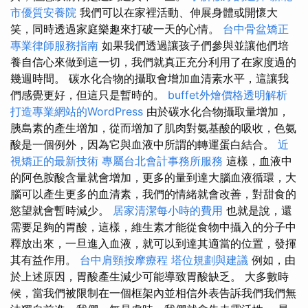
市優質安養院
我們可以在家裡活動、伸展身體或開懷大
笑，同時透過家庭樂趣來打破一天的心情。
台中骨盆矯正
專業律師服務指南
如果我們透過讓孩子們參與並讓他們培
養自信心來做到這一切，我們就真正充分利用了在家度過的
幾週時間。 碳水化合物的攝取會增加血清素水平，這讓我
們感覺更好，但這只是暫時的。
buffet外燴價格透明解析
打造專業網站的WordPress
由於碳水化合物攝取量增加，
胰島素的產生增加，從而增加了肌肉對氨基酸的吸收，色氨
酸是一個例外，因為它與血液中所謂的轉運蛋白結合。
近
視矯正的最新技術
專屬台北會計事務所服務
這樣，血液中
的阿色胺酸含量就會增加，更多的量到達大腦血液循環，大
腦可以產生更多的血清素，我們的情緒就會改善，對甜食的
慾望就會暫時減少。
居家清潔每小時的費用
也就是說，還
需要足夠的胃酸，這樣，維生素才能從食物中攝入的分子中
釋放出來，一旦進入血液，就可以到達其適當的位置，發揮
其有益作用。
台中肩頸按摩療程
塔位規劃與建議
例如，由
於上述原因，胃酸產生減少可能導致胃酸缺乏。 大多數時
候，當我們被限制在一個框架內並相信外表告訴我們我們無