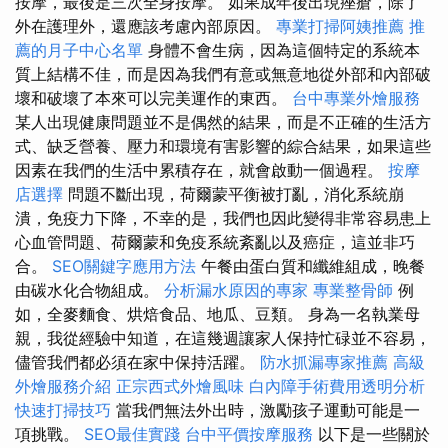
按摩，最後是三次全身按摩。 如果成年後出現痤瘡，除了
外在護理外，還應該考慮內部原因。
專業打掃阿姨推薦
推
薦的月子中心名單
身體不會生病，因為這個特定的系統本
質上結構不佳，而是因為我們有意或無意地從外部和內部破
壞和破壞了本來可以完美運作的東西。
台中專業外燴服務
某人出現健康問題並不是偶然的結果，而是不正確的生活方
式、缺乏營養、壓力和環境有害影響的綜合結果，如果這些
因素在我們的生活中累積存在，就會啟動一個過程。
按摩
店選擇
問題不斷出現，荷爾蒙平衡被打亂，消化系統崩
潰，免疫力下降，不幸的是，我們也因此變得非常容易患上
心血管問題、荷爾蒙和免疫系統紊亂以及癌症，這並非巧
合。
SEO關鍵字應用方法
午餐由蛋白質和纖維組成，晚餐
由碳水化合物組成。
分析漏水原因的專家
專業整骨師
例
如，全麥麵食、烘焙食品、地瓜、豆類。 身為一名執業母
親，我從經驗中知道，在這幾週讓家人保持忙碌並不容易，
儘管我們都必須在家中保持活躍。
防水抓漏專家推薦
高級
外燴服務介紹
正宗西式外燴風味
白內障手術費用透明分析
快速打掃技巧
當我們無法外出時，激勵孩子運動可能是一
項挑戰。
SEO最佳實踐
台中平價按摩服務
以下是一些關於