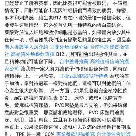
已經禁止了所有賽事，因此比賽很可能會被取消。 在這種
情況下，四肢可能會出現因神經損傷而導致的疲勞、抑鬱、
麻木和刺痛感，維生素B12 會在小腸的最後一段被吸收，但
要發生這種情況，它必須首先與一種特殊的蛋白質結合。
葉酸對於進入細胞和激活細胞是必需的，如果體內缺少其中
任何一項，或者如果我們沒有攝取足夠量的維生素 - 甜品桌
老人養護單人房介紹
宜蘭外燴服務介紹
台南地區優質徵信
社
高品質外燴餐飲選擇
B12，則可能會出現惡性貧血，並
且精神功能可能會下降。
台中整骨推薦
高雄值得信賴的搬
家公司
讓我們一家人努力讓孩子們積極鍛鍊身體，同時保
持積極向上、一起歡笑。
耳掛式助聽器設計特色
為您的孩
子加油，像對待冠軍一樣對待他們，這樣可以對他們的自信
心產生很大的影響。 另一方面，如果您遵循完全植物性飲
食，絕對建議補充維生素 B12。 床墊，或您可以購買羊
毛、黃麻或棉質床墊。 PVC床墊是最常見的，但如果環保
意識對您很重要，那麼請相應地選擇。 PVC 床墊用途廣
泛、耐用、設計精良，並且有多種顏色和圖案可供選擇。
事實上，如果您選擇這個，您就可以對您的床墊進行長期規
劃。 TPE 是一種 100%
專業餐飲設備推薦
台北優質會計師