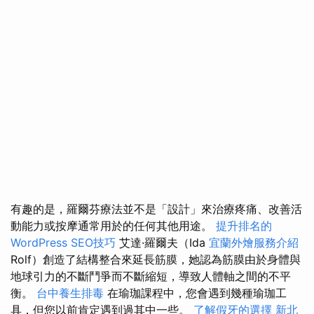
有趣的是，羅爾芬療法並不是「設計」來治療疼痛、改善活
動能力或按摩通常用於的任何其他用途。
提升排名的
WordPress SEO技巧
艾達·羅爾夫（Ida
宜蘭外燴服務介紹
Rolf）創造了結構整合來延長筋膜，她認為筋膜由於身體與
地球引力的不斷鬥爭而不斷縮短，導致人體軸之間的不平
衡。
台中養生排毒
在瑜珈課程中，您會遇到幾種瑜珈工
具，但您以前肯定遇到過其中一些。
了解假牙的選擇
新北