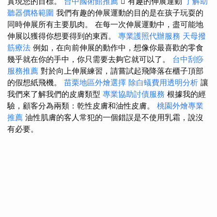
實現您的目標。
台中國術館推薦
 有趣的伸展運動
了解助
聽器價格範圍
我們有趣的伸展運動的目的是在孩子玩耍的
同時伸展所有主要肌肉。 在每一次伸展運動中，盡可能地
伸展以獲得你想要得到的東西。
專業護照代辦服務
天母撥
筋療法
例如，在向前伸展的動作中，想像你最喜歡的零食
幾乎就在你的手中，你只需要去夠它就可以了。
台中刮痧
服務推薦
對於向上伸展練習，請嘗試起飛降落在櫃子頂部
的假想紙飛機。
苗栗地區外燴選擇
除白蟻費用透明分析
讓
我們來了解我們的皮膚類型
專業協助討債服務
根據我的經
驗，顧客分為兩類：乾性皮膚和油性皮膚。
桃園外燴專業
推薦
油性肌膚的客人常犯的一個錯誤是不使用乳霜，說沒
有必要。