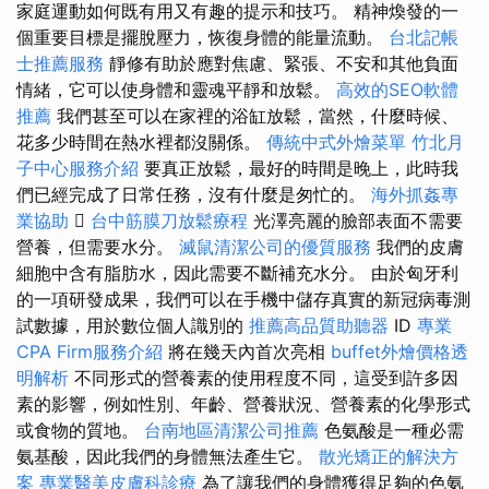
家庭運動如何既有用又有趣的提示和技巧。 精神煥發的一
個重要目標是擺脫壓力，恢復身體的能量流動。
台北記帳
士推薦服務
靜修有助於應對焦慮、緊張、不安和其他負面
情緒，它可以使身體和靈魂平靜和放鬆。
高效的SEO軟體
推薦
我們甚至可以在家裡的浴缸放鬆，當然，什麼時候、
花多少時間在熱水裡都沒關係。
傳統中式外燴菜單
竹北月
子中心服務介紹
要真正放鬆，最好的時間是晚上，此時我
們已經完成了日常任務，沒有什麼是匆忙的。
海外抓姦專
業協助

台中筋膜刀放鬆療程
光澤亮麗的臉部表面不需要
營養，但需要水分。
滅鼠清潔公司的優質服務
我們的皮膚
細胞中含有脂肪水，因此需要不斷補充水分。 由於匈牙利
的一項研發成果，我們可以在手機中儲存真實的新冠病毒測
試數據，用於數位個人識別的
推薦高品質助聽器
ID
專業
CPA Firm服務介紹
將在幾天內首次亮相
buffet外燴價格透
明解析
不同形式的營養素的使用程度不同，這受到許多因
素的影響，例如性別、年齡、營養狀況、營養素的化學形式
或食物的質地。
台南地區清潔公司推薦
色氨酸是一種必需
氨基酸，因此我們的身體無法產生它。
散光矯正的解決方
案
專業醫美皮膚科診療
為了讓我們的身體獲得足夠的色氨