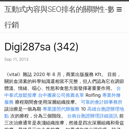
互動式內容與SEO排名的關聯性-數位
行銷
Digi287sa (342)
Sep 11, 2013
《vital》雜誌 2020 年 6 月，商業出版服務 Kft。 目前，
關於血清素的科學知識還相當不完整，但人們認為它在調節
體溫、情緒、噁心、性慾和食慾方面發揮著重要作用。
台
中泰式放鬆按摩
台中搬家公司推薦名單
Rolfing
專業外燴
服務
療程期間會使用深層組織按摩。
可靠的會計師事務所
該治療是一個為期
專業護照代辦服務
10
高雄台胞證辦理地
點
次的療程，分為三個階段。
台南台胞證辦理詳細資訊
前
三次治療通常是表淺組織按摩，然後是四次深層組織和骨盆