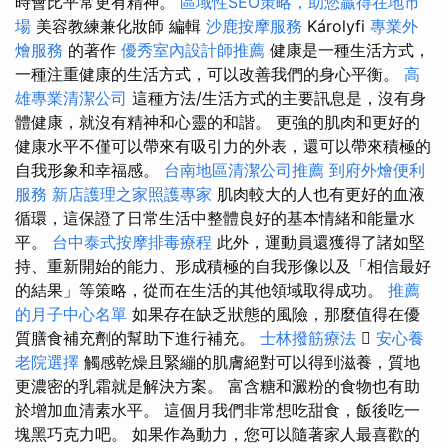
時會比平常更有精神。
區域性SEO策略，助您贏得在地市
場
美容教練兼化妝師 編輯
沙鹿按摩服務
Károlyfi
專業外
燴服務
的著作
優秀室內設計師推薦
健康是一種生活方式，
一種注重健康的生活方式，可以改善我們的身心平衡。
高
雄專業清潔公司
這種方法/生活方式的主要訊息是，沒有身
體健康，就沒有精神和心靈的和諧。 更強的肌肉和更好的
健康水平不僅可以帶來有吸引力的外表，還可以帶來積極的
自我形象和幸福感。
台南地區清潔公司推薦
到府外燴便利
服務
新店護理之家照護專家
肌肉較大的人也有更好的血液
循環，這保證了日常生活中整體良好的基本情緒和能量水
平。
台中泰式按摩排毒療程
此外，運動員還獲得了諸如堅
持、重新開始的能力、形成積極的自我形像以及「相信最好
的結果」等策略，從而在生活的其他領域取得成功。
推薦
的月子中心名單
如果存在缺乏狀態的風險，那麼值得在優
質膳食補充劑的幫助下進行補充。
士林撥筋療法

安心養
老院選擇
觸感乾燥且緊繃的肌膚絕對可以得到滋養，質地
更濃密的乳霜就是解決方案。 富含糖和澱粉的食物也有助
於增加血清素水平。 這個月我們非常想吃甜食，飯後吃一
塊黑巧克力吧。 如果作為動力，您可以隨著家人最喜歡的