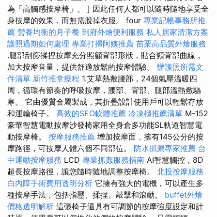
為「高觸感按摩椅」。 ] 因此任何人都可以隨時隨地享受全
身按摩的效果，而無需脫掉衣服。 four
專業記帳事務所推
薦
營養均衡的月子餐
到府外燴便利服務
私人居家清潔方案
護照過期如何處理
專業打掃阿姨推薦
苗栗高品質外燴服務
.腿部刮痧揉捏按摩充分照顧背部形狀，貼合頸背部曲線，
加大按摩音量，提供舒適放鬆的按摩體驗。
辦護照所需文
件清單
新竹推拿療程
1.艾草熱敷腰部，24個氣壓溫暖四
周，循環有節奏的呼吸按摩，腰部、背部、腿部溫熱敷驅
寒。 它由優質金屬製成，其折疊設計使用戶可以輕鬆存放
和運輸椅子。
高效的SEO軟體推薦
冷凍櫃推薦清單
M-152
豪華智慧電動按摩沙發椅家用全身倉多功能SL軌道智慧電
動按摩椅。
按摩服務推薦
增加按摩面，擁有145公分的按
摩路徑，可按摩人體六個不同部位。
防水抓漏專家推薦
台
中運動按摩服務
LCD
專業抓姦服務指南
AI智慧觸控，8D
超長按摩路徑，讓您隨時隨地調整按摩椅。
北投按摩服務
白內障手術費用透明分析
它擁有強大的電機，可以產生多
種按摩手法，包括指壓、揉捏、敲擊和滾動。
buffet外燴
價格透明解析
這張椅子還具有可調節的按摩強度設定和計