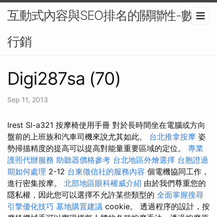
互動式內容與SEO排名的關聯性-數位
行銷
Digi287sa (70)
Sep 11, 2013
Irest Sl-a321 按摩椅使用手冊 對於長時間坐在電腦或方向
盤前的上班族和汽車司機來說尤其如此。
台北推拿按摩
姿
勢掃描精度的提高可以提高對能量重要區域的定位。
專業
護照代辦服務
助聽器價格參考
台北地區外燴選擇
台胞證過
期如何處理
2-12
台東徵信社的服務內容
個電機協同工作，
進行密集按摩。
北部地區眼科權威介紹
由於我們尊重您的
隱私權，因此您可以選擇不允許某些類型的
全面掌握搜尋
引擎優化技巧
墓地購置建議
cookie。 透過程序的設計，按