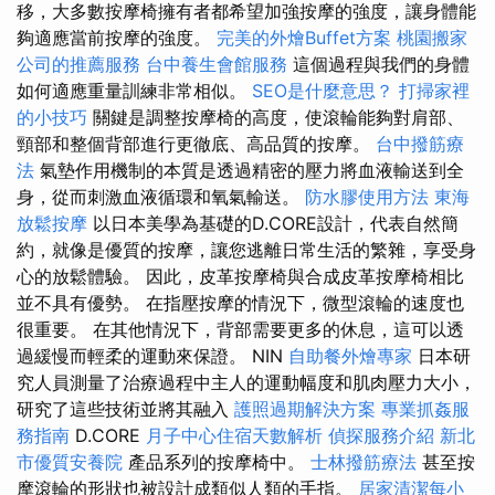
移，大多數按摩椅擁有者都希望加強按摩的強度，讓身體能
夠適應當前按摩的強度。
完美的外燴Buffet方案
桃園搬家
公司的推薦服務
台中養生會館服務
這個過程與我們的身體
如何適應重量訓練非常相似。
SEO是什麼意思？
打掃家裡
的小技巧
關鍵是調整按摩椅的高度，使滾輪能夠對肩部、
頸部和整個背部進行更徹底、高品質的按摩。
台中撥筋療
法
氣墊作用機制的本質是透過精密的壓力將血液輸送到全
身，從而刺激血液循環和氧氣輸送。
防水膠使用方法
東海
放鬆按摩
以日本美學為基礎的D.CORE設計，代表自然簡
約，就像是優質的按摩，讓您逃離日常生活的繁雜，享受身
心的放鬆體驗。 因此，皮革按摩椅與合成皮革按摩椅相比
並不具有優勢。 在指壓按摩的情況下，微型滾輪的速度也
很重要。 在其他情況下，背部需要更多的休息，這可以透
過緩慢而輕柔的運動來保證。 NIN
自助餐外燴專家
日本研
究人員測量了治療過程中主人的運動幅度和肌肉壓力大小，
研究了這些技術並將其融入
護照過期解決方案
專業抓姦服
務指南
D.CORE
月子中心住宿天數解析
偵探服務介紹
新北
市優質安養院
產品系列的按摩椅中。
士林撥筋療法
甚至按
摩滾輪的形狀也被設計成類似人類的手指。
居家清潔每小