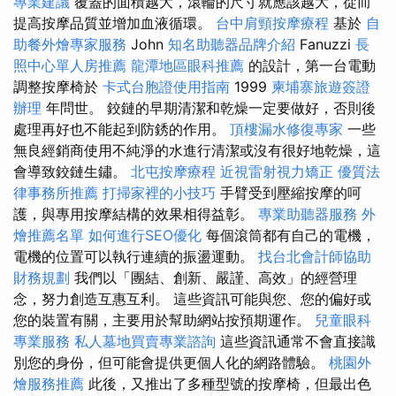
專業建議
覆蓋的面積越大，滾輪的尺寸就應該越大，從而
提高按摩品質並增加血液循環。
台中肩頸按摩療程
基於
自
助餐外燴專家服務
John
知名助聽器品牌介紹
Fanuzzi
長
照中心單人房推薦
龍潭地區眼科推薦
的設計，第一台電動
調整按摩椅於
卡式台胞證使用指南
1999
柬埔寨旅遊簽證
辦理
年問世。 鉸鏈的早期清潔和乾燥一定要做好，否則後
處理再好也不能起到防銹的作用。
頂樓漏水修復專家
一些
無良經銷商使用不純淨的水進行清潔或沒有很好地乾燥，這
會導致鉸鏈生鏽。
北屯按摩療程
近視雷射視力矯正
優質法
律事務所推薦
打掃家裡的小技巧
手臂受到壓縮按摩的呵
護，與專用按摩結構的效果相得益彰。
專業助聽器服務
外
燴推薦名單
如何進行SEO優化
每個滾筒都有自己的電機，
電機的位置可以執行連續的振盪運動。
找台北會計師協助
財務規劃
我們以「團結、創新、嚴謹、高效」的經營理
念，努力創造互惠互利。 這些資訊可能與您、您的偏好或
您的裝置有關，主要用於幫助網站按預期運作。
兒童眼科
專業服務
私人墓地買賣專業諮詢
這些資訊通常不會直接識
別您的身份，但可能會提供更個人化的網路體驗。
桃園外
燴服務推薦
此後，又推出了多種型號的按摩椅，但最出色