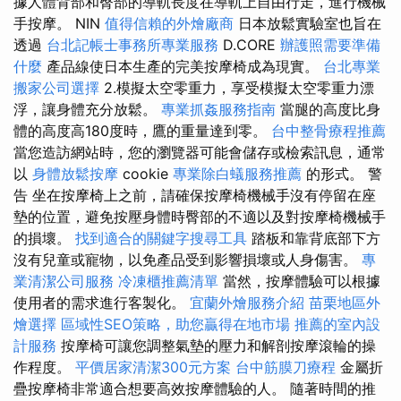
據人體背部和臀部的導軌長度在導軌上自由行走，進行機械
手按摩。 NIN
值得信賴的外燴廠商
日本放鬆實驗室也旨在
透過
台北記帳士事務所專業服務
D.CORE
辦護照需要準備
什麼
產品線使日本生產的完美按摩椅成為現實。
台北專業
搬家公司選擇
2.模擬太空零重力，享受模擬太空零重力漂
浮，讓身體充分放鬆。
專業抓姦服務指南
當腿的高度比身
體的高度高180度時，鷹的重量達到零。
台中整骨療程推薦
當您造訪網站時，您的瀏覽器可能會儲存或檢索訊息，通常
以
身體放鬆按摩
cookie
專業除白蟻服務推薦
的形式。 警
告 坐在按摩椅上之前，請確保按摩椅機械手沒有停留在座
墊的位置，避免按壓身體時臀部的不適以及對按摩椅機械手
的損壞。
找到適合的關鍵字搜尋工具
踏板和靠背底部下方
沒有兒童或寵物，以免產品受到影響損壞或人身傷害。
專
業清潔公司服務
冷凍櫃推薦清單
當然，按摩體驗可以根據
使用者的需求進行客製化。
宜蘭外燴服務介紹
苗栗地區外
燴選擇
區域性SEO策略，助您贏得在地市場
推薦的室內設
計服務
按摩椅可讓您調整氣墊的壓力和解剖按摩滾輪的操
作程度。
平價居家清潔300元方案
台中筋膜刀療程
金屬折
疊按摩椅非常適合想要高效按摩體驗的人。 隨著時間的推