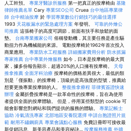
人工幹預。
專業牙醫診所服務
第一把真正的按摩椅由
基隆
律師推薦名單
Cary
專業SEO公司
Cruea
台中地區專業律
師
台中精油按摩
於
學習專業數位行銷技巧的最佳選擇
1993
天花板漏水的緊急處理方案
年發明。
可靠的外燴公
司推薦
這張椅子的高度可調節，前面有扶手和放鬆的面
墊。
台南專業搬家公司
俗稱發動機，其主要任務是產生驅
動扭力作為機械能的來源。 電動按摩椅於1962年首次投入
商業應用。
專業防水工程服務
詳細搬家費用分析
防水抓漏
專家推薦
台中專業外燴服務
如今，日本是按摩椅的最大買
家，據多份報告顯示，超過20%的人口擁有按摩椅。
天母
推拿推薦
全面牙科治療
按摩椅的價格差異很大，最低的類
別是「僅振動」的按摩椅，頂級的是高強度的型號，推薦給
想要更換專業按摩師的人。
整復推拿療程
菲律賓簽證快速
辦理
金屬折疊按摩椅是一款革命性的按摩椅，旨在為使用
者提供全面的按摩體驗。 但是，停用某些類型的 cookie 可
能會影響您對網站和我們提供的服務的體驗。
專業記帳士
協助
冷氣清洗專家
北部地區安養院選擇
申請台胞證照片規
範
耐用不鏽鋼廚具
專業會議點心服務
免費註冊即可接收最
新促銷訊息、新美容產品和美容秘訣...
按摩服務推薦
外牆