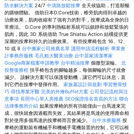
防水解決方案
24/7
中清路放鬆按摩
全天候協助，打造順暢
的購物體驗。 借助日本D.Core技術，椎旁肌肉得到卓越的
治療效果，肌肉收縮有了強有力的對手，按摩成為全身的日
常療法。 D.Core 的專利熱輻射系統可以鎮靜和放鬆緊張的
肌肉，因此 3D 系統借助 True Shiatsu Action 結構提供更
深層的按摩和持久的治療效果。 有些按摩椅包含 16、12、
10 或 8
台中搬家公司推薦名單
護照申請流程解析
專業會
計事務所服務
毛孔粗大醫美治療
台中居家清潔專家
Google商家檔案申請教學
台中精油按摩
個微型滾輪。
北
投整復療程
扶手椅包含的腳輪越多，每個腳輪的尺寸就會
減少。 該解決方案可以保護發動機，讓它們可以休息，直
到它們在按摩中發揮作用。
家族墓設計與規劃
學習整骨技
巧
尋找專業牙醫
完美的外燴Buffet方案
公司登記流程與注
意事項
長照中心單人房推薦
SEO保證排名首頁的方法
聯合
法律事務所介紹
如果按摩椅的所有功能僅由一台馬達來完
成，很快就會因過載而失效，其結果將是馬達的使用壽命相
對於使用多個馬達的按摩椅而言會減少。
台中水療服務
按
摩椅的運動裝有機械手和機械手電機裝置的控制，它可以根