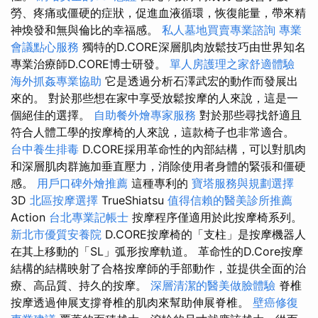
勞、疼痛或僵硬的症狀，促進血液循環，恢復能量，帶來精
神煥發和無與倫比的幸福感。
私人墓地買賣專業諮詢
專業
會議點心服務
獨特的D.CORE深層肌肉放鬆技巧由世界知名
專業治療師D.CORE博士研發。
單人房護理之家舒適體驗
海外抓姦專業協助
它是透過分析石澤武宏的動作而發展出
來的。 對於那些想在家中享受放鬆按摩的人來說，這是一
個絕佳的選擇。
自助餐外燴專家服務
對於那些尋找舒適且
符合人體工學的按摩椅的人來說，這款椅子也非常適合。
台中養生排毒
D.CORE採用革命性的內部結構，可以對肌肉
和深層肌肉群施加垂直壓力，消除使用者身體的緊張和僵硬
感。
用戶口碑外燴推薦
這種專利的
寶塔服務與規劃選擇
3D
北區按摩選擇
TrueShiatsu
值得信賴的醫美診所推薦
Action
台北專業記帳士
按摩程序僅適用於此按摩椅系列。
新北市優質安養院
D.CORE按摩椅的「支柱」是按摩機器人
在其上移動的「SL」弧形按摩軌道。 革命性的D.Core按摩
結構的結構映射了合格按摩師的手部動作，並提供全面的治
療、高品質、持久的按摩。
深層清潔的醫美做臉體驗
脊椎
按摩透過伸展支撐脊椎的肌肉來幫助伸展脊椎。
壁癌修復