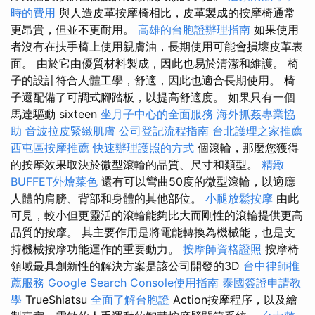
時的費用
與人造皮革按摩椅相比，皮革製成的按摩椅通常
更昂貴，但並不更耐用。
高雄的台胞證辦理指南
如果使用
者沒有在扶手椅上使用親膚油，長期使用可能會損壞皮革表
面。 由於它由優質材料製成，因此也易於清潔和維護。 椅
子的設計符合人體工學，舒適，因此也適合長期使用。 椅
子還配備了可調式腳踏板，以提高舒適度。 如果只有一個
馬達驅動 sixteen
坐月子中心的全面服務
海外抓姦專業協
助
音波拉皮緊緻肌膚
公司登記流程指南
台北護理之家推薦
西屯區按摩推薦
快速辦理護照的方式
個滾輪，那麼您獲得
的按摩效果取決於微型滾輪的品質、尺寸和類型。
精緻
BUFFET外燴菜色
還有可以彎曲50度的微型滾輪，以適應
人體的肩膀、背部和身體的其他部位。
小腿放鬆按摩
由此
可見，較小但更靈活的滾輪能夠比大而剛性的滾輪提供更高
品質的按摩。 其主要作用是將電能轉換為機械能，也是支
持機械​​按摩功能運作的重要動力。
按摩師資格證照
按摩椅
領域最具創新性的解決方案是該公司開發的3D
台中律師推
薦服務
Google Search Console使用指南
泰國簽證申請教
學
TrueShiatsu
全面了解台胞證
Action按摩程序，以及繪