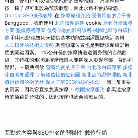
時器，使用戶可以個性化他們的按摩體驗。 只需輕輕一
按，椅子即可重設為預設狀態，因此永遠不會妨礙您。
Google SEO操作教學
在
按摩療程介紹
營養均衡的月子餐
Banggood，我們使用
北區按摩選擇
cookie
新竹外燴服務
方案
整復療程專業
值得信賴的眼科診所
桃園地區除白蟻推
薦
和其他類似技術來提供基本功能並編譯匯總統計資料。
人工植牙的技術與優勢
調整頸部位置也是判斷按摩椅舒適
度的關鍵因素。 115公分長的按摩軌道遵循身體的自然曲
線，其特殊的形狀讓按摩機器人能夠深入影響肩部、背部和
臀部。 - 慶典餐飲
營養均衡的月子餐
台北除白蟻專家
多樣
化自助餐選擇
了解徵信社價位範圍
新北台胞證辦理點
新北
值得信賴的徵信社
深入了解SEO的核心概念
一個非常重要
的因素，因為它直接負責按摩！
桃園按摩服務
多馬達按摩
椅的負荷是分散的，因此按摩也適合治療目的。
互動式內容與SEO排名的關聯性-數位行銷