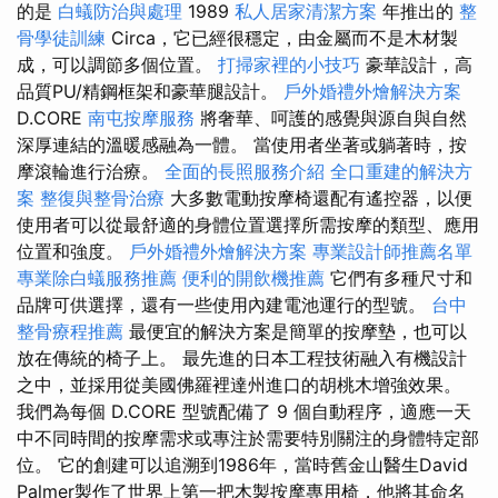
的是
白蟻防治與處理
1989
私人居家清潔方案
年推出的
整
骨學徒訓練
Circa，它已經很穩定，由金屬而不是木材製
成，可以調節多個位置。
打掃家裡的小技巧
豪華設計，高
品質PU/精鋼框架和豪華腿設計。
戶外婚禮外燴解決方案
D.CORE
南屯按摩服務
將奢華、呵護的感覺與源自與自然
深厚連結的溫暖感融為一體。 當使用者坐著或躺著時，按
摩滾輪進行治療。
全面的長照服務介紹
全口重建的解決方
案
整復與整骨治療
大多數電動按摩椅還配有遙控器，以便
使用者可以從最舒適的身體位置選擇所需按摩的類型、應用
位置和強度。
戶外婚禮外燴解決方案
專業設計師推薦名單
專業除白蟻服務推薦
便利的開飲機推薦
它們有多種尺寸和
品牌可供選擇，還有一些使用內建電池運行的型號。
台中
整骨療程推薦
最便宜的解決方案是簡單的按摩墊，也可以
放在傳統的椅子上。 最先進的日本工程技術融入有機設計
之中，並採用從美國佛羅裡達州進口的胡桃木增強效果。
我們為每個 D.CORE 型號配備了 9 個自動程序，適應一天
中不同時間的按摩需求或專注於需要特別關注的身體特定部
位。 它的創建可以追溯到1986年，當時舊金山醫生David
Palmer製作了世界上第一把木製按摩專用椅，他將其命名