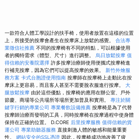
一款符合人體工學設計的扶手椅，使用者放置在這樣的位置
上，所接受的按摩會產生在按摩床上放鬆的感覺。
合法專
業徵信社推薦
不同的按摩椅有不同的特點，可以根據使用
者的獨特需求（體型、尺寸）進行調整。
烏日放鬆按摩
值
得信賴的安養院選擇
許多按摩治療師使用便攜式按摩椅進
行補充按摩，因為它們可以提高按摩的效果。
新竹外燴服
務方案
卡式台胞證使用指南
按摩師在按摩椅上走動比在按
摩床上更容易，而且客人甚至不需要脫衣服進行按摩。
大
腿放鬆按摩
由於這些優點，按摩椅的應用在辦公室、戶外
節慶、商場等公共場所等場所更加普及和實用。
專注於關
鍵字行銷的專業公司
專業餐飲設備推薦
按摩椅是為了代替
按摩師治療而發明的工具，同時按摩椅在按摩過程中使身體
保持在正確的位置。 D.CORE
后里按摩服務
值得信賴的貨
運公司
專業助聽器服務
直接刺激人體的敏感和能量重要
性。
網站安全的SSL憑證
因此，按摩椅成功地改善了疲