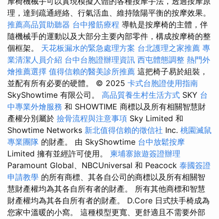
摩椅機械手可以實現模擬人體的各種按摩手法，透過按摩原
理，達到疏通經絡、行氣活血、維持陰陽平衡的按摩效果。
推薦高品質助聽器
台中撥筋療程
導軌是按摩椅的主體，伴
隨機械手的運動以及大部分主要內部零件，構成按摩椅的整
個框架。
天花板漏水的緊急處理方案
台北護理之家推薦
專
業清潔人員介紹
台中台胞證辦理資訊
西屯體態調整
熱門外
燴推薦選擇
值得信賴的醫美診所推薦
這把椅子易於組裝，
並配有所有必要的硬體。 © 2025
卡式台胞證使用指南
SkyShowtime 有限公司。
高品質養生村生活方式
SKY
台
中專業外燴服務
和 SHOWTIME 商標以及所有相關智慧財
產權分別屬於
撿骨流程與注意事項
Sky Limited 和
Showtime Networks
新北值得信賴的徵信社
Inc.
桃園滅鼠
專業團隊
的財產。 由 SkyShowtime
台中放鬆按摩
Limited 擁有並經許可使用。
柬埔寨旅遊簽證辦理
Paramount Global、NBCUniversal 和 Peacock
泰國簽證
申請教學
的所有商標、其各自公司的商標以及所有相關智
慧財產權均為其各自所有者的財產。 所有其他商標和智慧
財產權均為其各自所有者的財產。 D.Core 日式扶手椅成為
您家中溫暖的小窩。 這種模型更寬、更舒適且不需要外部