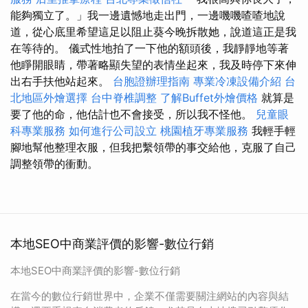
能夠獨立了。」我一邊遺憾地走出門，一邊嘰嘰喳喳地說
道，從心底里希望這足以阻止葵今晚拆散她，說道這正是我
在等待的。 儀式性地拍了一下他的額頭後，我靜靜地等著
他睜開眼睛，帶著略顯失望的表情坐起來，我及時停下來伸
出右手扶他站起來。
台胞證辦理指南
專業冷凍設備介紹
台
北地區外燴選擇
台中脊椎調整
了解Buffet外燴價格
就算是
要了他的命，他估計也不會接受，所以我不怪他。
兒童眼
科專業服務
如何進行公司設立
桃園植牙專業服務
我輕手輕
腳地幫他整理衣服，但我把繫領帶的事交給他，克服了自己
調整領帶的衝動。
本地SEO中商業評價的影響-數位行銷
本地SEO中商業評價的影響-數位行銷
在當今的數位行銷世界中，企業不僅需要關注網站的內容與結