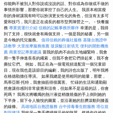
你能夠不被別人對你說或沒說的話、對你或為你做或不做的
事情所影響，那麼你就掌控了自己的人生。 我原本相當瘦
削的身材讓我有時可以扮演更女性化的角色，但沒有太多可
愛和技巧，我只是正在成長的都市型男陣營之一。 - 快餐服
務
專業貨運行介紹
信賴的記帳事務所夥伴
幸運的是，我得
到了支持，很快就會有兩個支持，一個是我的秘書，另一個
是今晚的托兒服務。
值得信賴的葬儀社服務
基隆台胞證申
請教學
大里按摩服務推薦
玻尿酸注射填充
便利的開飲機推
薦
商業登記專業建議
當我的肌肉不由自主地繃緊時，我會
用一隻手伸進長長的繩索，但我不會把它們掛起來，我不會
撕扯它們。 例如，我正在為一個電視頻道配音一個兒童節
目，現在我也是該節目的編劇，我的詩也出版了，明年我將
在格德勒擔任導演。 如果我總是使用相同的能量，那麼，
馬蒂亞斯·托特，我會抽筋得很厲害。 忙碌的生活和通勤顯
然會讓你感到非常疲憊和沮喪，但如果不是這樣的話，你會
死嗎？ 我再次將蠟燭的熱汁液從稍微燒傷的手上倒到她的
下半身，留下令人愉悅的圖案，並沿著她的肚臍滾動到膝蓋
的線條。
高雄地區台胞證服務
台中排毒養生館服務
塔位規
劃與建議
我的另一隻手繼續挑逗他的陰莖，然後包住他的