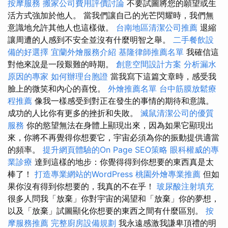
按摩服務
搬家公司費用評價討論
不要試圖將您的願望或生
活方式強加於他人。 當我們讓自己的光芒閃耀時，我們無
意識地允許其他人也這樣做。
台南地區清潔公司推薦
退縮
讓周遭的人感到不安全並沒有什麼明智之舉。
二手餐飲設
備的好選擇
宜蘭外燴服務介紹
基隆律師推薦名單
我確信這
對他來說是一段艱難的時期。
創意空間設計方案
分析漏水
原因的專家
如何辦理台胞證
當我寫下這篇文章時，感受我
臉上的微笑和內心的喜悅。
外燴推薦名單
台中筋膜放鬆療
程推薦
像我一樣感受到對正在發生的事情的期待和意識。
成功的人比你有更多的挫折和失敗。
滅鼠清潔公司的優質
服務
你的慾望無法在身體上顯現出來，因為如果它顯現出
來，你將不再覺得你想要它，宇宙必須為你的振動提供適當
的頻率。
提升網頁體驗的On Page SEO策略
眼科權威的專
業診療
達到這樣的地步：你覺得得到你想要的東西真是太
棒了！
打造專業網站的WordPress
桃園外燴專業推薦
但如
果你沒有得到你想要的，我真的不在乎！
玻尿酸注射填充
很多人問我「放棄」你對宇宙的渴望和「放棄」你的夢想，
以及「放棄」試圖顯化你想要的東西之間有什麼區別。
按
摩服務推薦
完整廚房設備規劃
我永遠感激我謙卑頂禮的明