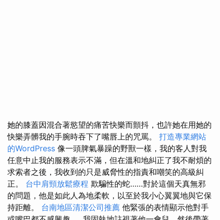
她的膝蓋因混合著慾望的痛苦快樂而顫抖，也許她在用她的
快樂弄髒我的手腕時吞下了嘴唇上的咒罵。
打造專業網站
的WordPress
像一頭脾氣暴躁的野獸一樣，我的客人對我
任意中止我的服務表示不滿，但在溫和地糾正了我不耐煩的
求索者之後，我收到的只是威脅性的指責和嘲笑的高級糾
正。
台中肩頸放鬆療程
欺騙性的蛇……對於這個天真無邪
的問題，他是如此人為地柔軟，以至於我小心翼翼地與它保
持距離。
台南地區清潔公司推薦
他緊張的表情顯示他對手
或嘴巴都不感興趣……我固執地註視著他一會兒，然後帶著