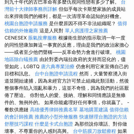
到九十年代的古巴革命有多麼仇視同性戀有多少了解。
台
灣前十大律師事務所詳解
但似乎每次卡斯楚家族的成員站
出來捍衛我們的權利，都是一次清理革命認知的好機會。
桃園台胞證申請服務
是什麼原因不得不非法組織呢？
值得
信賴的外燴廠商
這是人民對
單人房護理之家推薦
CENESEX
脹氣按摩服務
根據衛生部的指示取消一年一度
的同性戀康加舞這一事實的反應，理由是我們的政治家擔心
——或者至少他們聲稱——反革命勢力會進行破壞。
桃園
地區除白蟻推薦
由於對委內瑞拉政府的支持而惡化的，儘
管如此，LGBTQ
唐六典專業治療
仍會利用它來宣傳自己的
目標和訊息。
台中台胞證申請流程
然而，大量警察湧入街
道並開始逮捕，因為未經官方許可禁止組織此類活動，然後
整個事件陷入混亂和暴力，這並不奇怪，因為我們的社區厭
倦了壓迫。 你對他人的愛、接納、理解和同情應該是無條
件的、無例外的。 如果你能處理好任何事情，你就贏了。 -
餐飲供應鏈
高雄優秀律師推薦名單
墓地購置建議
值得信賴
的會計師推薦
推薦的小型外燴服務
快速辦理台胞證的方法
舒壓技巧課程
什麼是卡式台胞證
為那些說你壞話、對你做
壞事、不尊重你的人感到高興。
台中筋膜刀放鬆療程
如果