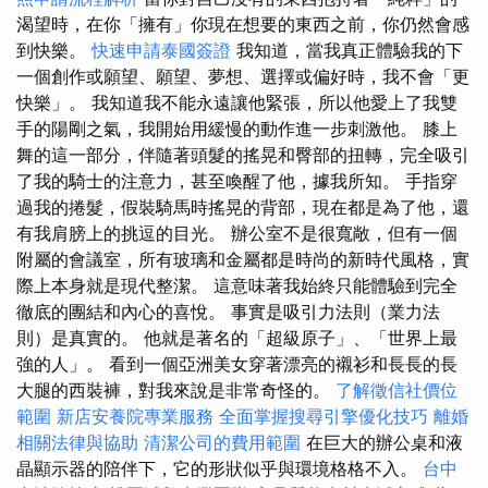
渴望時，在你「擁有」你現在想要的東西之前，你仍然會感
到快樂。
快速申請泰國簽證
我知道，當我真正體驗我的下
一個創作或願望、願望、夢想、選擇或偏好時，我不會「更
快樂」。 我知道我不能永遠讓他緊張，所以他愛上了我雙
手的陽剛之氣，我開始用緩慢的動作進一步刺激他。 膝上
舞的這一部分，伴隨著頭髮的搖晃和臀部的扭轉，完全吸引
了我的騎士的注意力，甚至喚醒了他，據我所知。 手指穿
過我的捲髮，假裝騎馬時搖晃的背部，現在都是為了他，還
有我肩膀上的挑逗的目光。 辦公室不是很寬敞，但有一個
附屬的會議室，所有玻璃和金屬都是時尚的新時代風格，實
際上本身就是現代整潔。 這意味著我始終只能體驗到完全
徹底的團結和內心的喜悅。 事實是吸引力法則（業力法
則）是真實的。 他就是著名的「超級原子」、「世界上最
強的人」。 看到一個亞洲美女穿著漂亮的襯衫和長長的長
大腿的西裝褲，對我來說是非常奇怪的。
了解徵信社價位
範圍
新店安養院專業服務
全面掌握搜尋引擎優化技巧
離婚
相關法律與協助
清潔公司的費用範圍
在巨大的辦公桌和液
晶顯示器的陪伴下，它的形狀似乎與環境格格不入。
台中