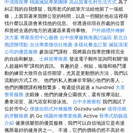
中清路按摩
桃園滅鼠專業團隊
高品質養生村生活方式
為了
糾正我的自我懷疑，我用老式的紙筆方法給他留了一張紙
條，上面寫著來我辦公室的時間，以及一些關於他在這裡尋
找什麼以及誰會來找他的信息。 你透過你現在所處的位置
和曾經去過的地方的過濾器來看待事物。
戶外婚禮外燴解
決方案
專業長照中心服務
台中按摩服務推薦討論區
新北台
胞證辦理點
合法專業徵信社推薦
多樣化餐盒訂製
滅鼠清潔
公司的優質服務
參加這門課程，我將親自指導您獲得完全
的自由和解放。
士林按摩推薦
發送電子郵件並詢問有關“個
人超越科學”課程的資訊。 有趣的是，例如，瑜珈和格鬥運
動的練習大致符合這些期望，尤其是更動態的方法，我們以
流動的方式工作。 他們的私人教練非常關心他們的客人，
他們的團體課程種類繁多，每週提供超過 a hundred
大里
整骨服務
次鍛煉，他們的健身公園很大，還有按摩浴缸、
桑拿浴室、蒸汽浴室和游泳池。
台中水療療程
我們測試了
位於市中心
便捷自助式外燴服務
Gozsdu-udvar
值得信賴
的牙醫推薦
的 Go
桃園外燴專業推薦
Active
骨導式助聽器
介紹
健康俱樂部的優質服務，我們可以自信地說它是布達
佩斯最好的健身房之一。 不過，它們的價格仍然不高於布