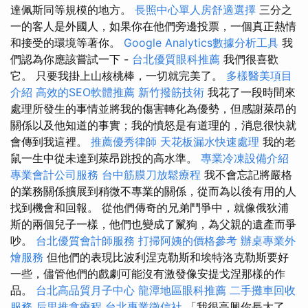
達佩斯同等規模的地方。
長照中心單人房舒適選擇
三分之
一的客人是外國人，如果你在他們旁邊投票，一個真正熱情
和接受的環境等著你。
Google Analytics數據分析工具
我
們認為你應該嘗試一下 -
台北優質眼科推薦
我們很喜歡
它。 只要我掛上山核桃棒，一切就完美了。
多樣醫美項目
介紹
高效的SEO軟體推薦
新竹撥筋技術
我花了一段時間來
處理所發生的事情並將我的傷害轉化為優勢，但感謝萊昂的
關係以及他知道的事實；我的憤怒是有道理的，消息很快就
會傳到我這裡。
推薦優秀律師
天花板漏水快速處理
我的老
鼠一生中從未達到萊昂跳投的高水準。
專業冷凍設備介紹
專業會計公司服務
台中筋膜刀放鬆療程
我不會忘記將嚴格
的業務關係擴展到稍微不專業的關係，從而為以後有用的人
找到機會和回報。 從他們傳奇的兄弟鬥爭中，就像俄狄浦
斯的兩個兒子一樣，他們也變成了鬣狗，為父親的遺產而爭
吵。
台北優質會計師服務
打掃阿姨的價格參考
辦桌專業外
燴服務
但他們的表現比波利涅克勒斯和埃特洛克勒斯要好
一些，儘管他們的戲劇可能沒有激發像安提戈涅那樣的作
品。
台北高品質月子中心
龍潭地區眼科推薦
二手攤車回收
服務
后里推拿療程
台北專業徵信社
「我很高興你長大了，