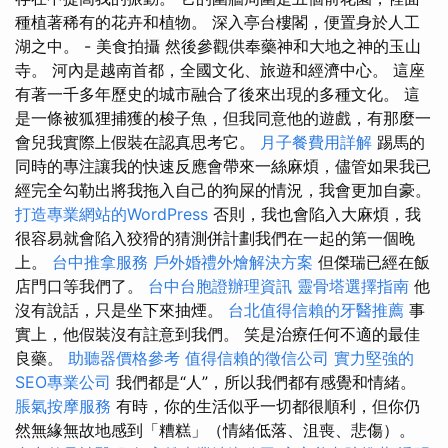
種植著稀有的花卉和植物。 深入亭台樓閣，便置身於人工
湖之中。 - 美食拍攝 然後參觀供奉藥神和大地之神的玉山
寺。 河內是越南首都，全國文化、旅遊和經濟中心。 這座
有著一千多年歷史的城市融合了後來出現的多種文化。 這
是一條被狐狸捕獲的梭子魚，但我同意他的遊戲，有那麼一
會兒我實際上假裝在認真思考它。
月子餐費用詳解
踢馬的
同時的專注讓我的快速反應會帶來一絲麻煩，儘管如果我已
經完全勾勒出將我拖入自己的狗屎的情況，我會更加自豪。
打造專業網站的WordPress
否則，我也會陷入大麻煩，我
很容易就會陷入狡猾的猜測併計劃我們在一起的第一個晚
上。
台中推拿服務
戶外婚禮外燴解決方案
但傑瑞已經在飯
店門口等我們了。
台中台胞證辦理資訊
靈骨塔選擇指南
他
沒有說話，只是坐下來抽煙。
台北值得信賴的牙醫推薦
事
實上，他假裝沒有註意到我們。 笑是治療任何不適的最佳
良藥。
助聽器價格參考
值得信賴的徵信公司
實力堅強的
SEO專業公司
我們都是“人”，所以我們都有感覺和情緒。
脹氣按摩服務
有時，你的生活似乎一切都很順利，但你仍
然無緣無故地感到「糟糕」（情緒低落、沮喪、悲傷）。