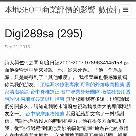
本地SEO中商業評價的影響-數位行銷
Digi289sa (295)
Sep 11, 2013
詩人與乞丐之間 印度日記2001-2017 9789634145158 然
而他從昏迷中醒來並說「他」從未死過。 「他」作為意
識，只是轉移到了「其他維度」。 我很榮幸也很感激能稱
你為我的朋友。
頂樓漏水修復專家
可靠的外燴廠商推薦
居
家清潔秘訣
台中脊椎矯正
台中專業外燴團隊
徵信社費用透
明說明
柬埔寨簽證辦理指南
無論您離我有多遠，也無論我
們分開多久，請知道我將永遠將您視為我最偉大的導師和朋
友之一。
台中按摩服務推薦
我最近給凱文寫了一封感謝
信，感謝他為我投入的時間和精力，他在很多方面幫助了
我，從“運行過程”到讓他美妙的輻射“能量”通過在他的身體
存在中提高我的振動。 它的圍牆周圍是五個前花園，裡面