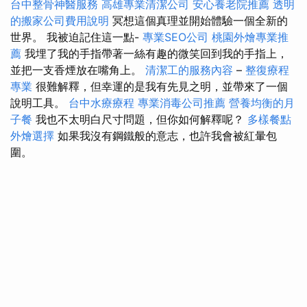
台中整骨神醫服務
高雄專業清潔公司
安心養老院推薦
透明
的搬家公司費用說明
冥想這個真理並開始體驗一個全新的
世界。 我被迫記住這一點-
專業SEO公司
桃園外燴專業推
薦
我埋了我的手指帶著一絲有趣的微笑回到我的手指上，
並把一支香煙放在嘴角上。
清潔工的服務內容
–
整復療程
專業
很難解釋，但幸運的是我有先見之明，並帶來了一個
說明工具。
台中水療療程
專業消毒公司推薦
營養均衡的月
子餐
我也不太明白尺寸問題，但你如何解釋呢？
多樣餐點
外燴選擇
如果我沒有鋼鐵般的意志，也許我會被紅暈包
圍。