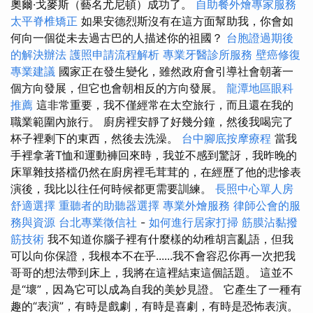
奧爾·戈麥斯（藝名尤尼頓）成功了。
自助餐外燴專家服務
太平脊椎矯正
如果安德烈斯沒有在這方面幫助我，你會如
何向一個從未去過古巴的人描述你的祖國？
台胞證過期後
的解決辦法
護照申請流程解析
專業牙醫診所服務
壁癌修復
專業建議
國家正在發生變化，雖然政府會引導社會朝著一
個方向發展，但它也會朝相反的方向發展。
龍潭地區眼科
推薦
這非常重要，我不僅經常在太空旅行，而且還在我的
職業範圍內旅行。 廚房裡安靜了好幾分鐘，然後我喝完了
杯子裡剩下的東西，然後去洗澡。
台中腳底按摩療程
當我
手裡拿著T恤和運動褲回來時，我並不感到驚訝，我昨晚的
床單雜技搭檔仍然在廚房裡毛茸茸的，在經歷了他的悲慘表
演後，我比以往任何時候都更需要訓練。
長照中心單人房
舒適選擇
重聽者的助聽器選擇
專業外燴服務
律師公會的服
務與資源
台北專業徵信社
-
如何進行居家打掃
筋膜沾黏撥
筋技術
我不知道你腦子裡有什麼樣的幼稚胡言亂語，但我
可以向你保證，我根本不在乎......我不會容忍你再一次把我
哥哥的想法帶到床上，我將在這裡結束這個話題。 這並不
是“壞”，因為它可以成為自我的美妙見證。 它產生了一種有
趣的“表演”，有時是戲劇，有時是喜劇，有時是恐怖表演。