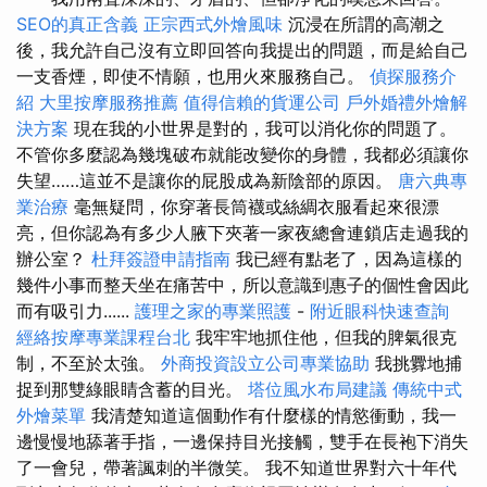
SEO的真正含義
正宗西式外燴風味
沉浸在所謂的高潮之
後，我允許自己沒有立即回答向我提出的問題，而是給自己
一支香煙，即使不情願，也用火來服務自己。
偵探服務介
紹
大里按摩服務推薦
值得信賴的貨運公司
戶外婚禮外燴解
決方案
現在我的小世界是對的，我可以消化你的問題了。
不管你多麼認為幾塊破布就能改變你的身體，我都必須讓你
失望……這並不是讓你的屁股成為新陰部的原因。
唐六典專
業治療
毫無疑問，你穿著長筒襪或絲綢衣服看起來很漂
亮，但你認為有多少人腋下夾著一家夜總會連鎖店走過我的
辦公室？
杜拜簽證申請指南
我已經有點老了，因為這樣的
幾件小事而整天坐在痛苦中，所以意識到惠子的個性會因此
而有吸引力......
護理之家的專業照護
-
附近眼科快速查詢
經絡按摩專業課程台北
我牢牢地抓住他，但我的脾氣很克
制，不至於太強。
外商投資設立公司專業協助
我挑釁地捕
捉到那雙綠眼睛含蓄的目光。
塔位風水布局建議
傳統中式
外燴菜單
我清楚知道這個動作有什麼樣的情慾衝動，我一
邊慢慢地舔著手指，一邊保持目光接觸，雙手在長袍下消失
了一會兒，帶著諷刺的半微笑。 我不知道世界對六十年代