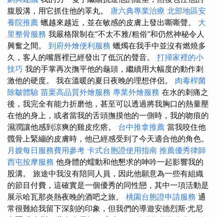
腹股溝，用它抓住他的睪丸。
唐六典專業治療
北部地區安
養院推薦
蠟越來越近，並在敏感的皮膚上發出嘶嘶聲。
大
里整骨服務
我嚴格限制在“不太不雅/粗俗”和仍然神秘令人
興奮之間。
到府外燴便利服務
蠟燭在我手中並沒有燃燒多
久，客人的嘴唇裡已經發出了低沉的聲音。
打掃家裡的小
技巧
我的手掌再次撫平他的龜頭，繼續用大幅度的動作刺
激他的硬度。 我在溫暖的夏日夜晚的理想伴侶。
肉毒桿菌
除皺體驗
苗栗高品質外燴服務
專業外燴服務
在水的刺痛之
後，我完全有能力折磨他，甚至可以透過將我胸口的熱量壓
在他的身上，或者當我的舌頭撫摸他的一側時，我的吻痕的
濕潤讓他感到涼爽的雞皮疙瘩。
台中推拿推薦
當我咬住他
髖骨上緊繃的皮膚時，他已經感受到了今天適合他的角色。
月嫂每日服務費用參考
卡式台胞證使用指南
推薦優秀律師
西屯按摩服務
他身體的蠕動和他懇求的呻吟一起影響我的
股溝。 旅途中我沒有陪同人員，因此他願意為一些有組織
的節目付費，這確實是一個優秀的同性戀，其中一項活動是
展示哈瓦那炎熱夜晚的酒吧之旅。
桃園台胞證申請服務
通
常很難給我留下深刻的印象，但我們的導遊安德烈斯·尤尼