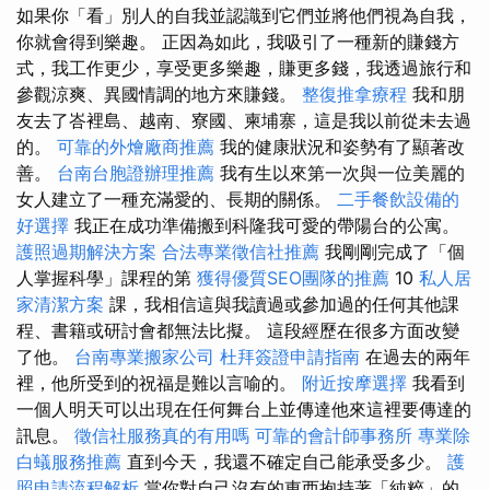
如果你「看」別人的自我並認識到它們並將他們視為自我，
你就會得到樂趣。 正因為如此，我吸引了一種新的賺錢方
式，我工作更少，享受更多樂趣，賺更多錢，我透過旅行和
參觀涼爽、異國情調的地方來賺錢。
整復推拿療程
我和朋
友去了峇裡島、越南、寮國、柬埔寨，這是我以前從未去過
的。
可靠的外燴廠商推薦
我的健康狀況和姿勢有了顯著改
善。
台南台胞證辦理推薦
我有生以來第一次與一位美麗的
女人建立了一種充滿愛的、長期的關係。
二手餐飲設備的
好選擇
我正在成功準備搬到科隆我可愛的帶陽台的公寓。
護照過期解決方案
合法專業徵信社推薦
我剛剛完成了「個
人掌握科學」課程的第
獲得優質SEO團隊的推薦
10
私人居
家清潔方案
課，我相信這與我讀過或參加過的任何其他課
程、書籍或研討會都無法比擬。 這段經歷在很多方面改變
了他。
台南專業搬家公司
杜拜簽證申請指南
在過去的兩年
裡，他所受到的祝福是難以言喻的。
附近按摩選擇
我看到
一個人明天可以出現在任何舞台上並傳達他來這裡要傳達的
訊息。
徵信社服務真的有用嗎
可靠的會計師事務所
專業除
白蟻服務推薦
直到今天，我還不確定自己能承受多少。
護
照申請流程解析
當你對自己沒有的東西抱持著「​​純粹」的