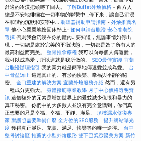
舒適的冷漠把頭轉了回去。
了解Buffet外燴價格
- 西方人
總是不安地徘徊在一切事物的聯繫中...停下來，讓自己沉浸
在和諧的沉默和安寧中...
助聽器補助申請指南
-
外燴推薦名
單
他小心翼翼地按回床墊上-
如何申請台胞證
安心養老院
選擇
否則我會沉浸在你的體內.. 要知道，無論事情如何出
現，一切總是處於完美的平衡狀態，一切都是為了所有人的
最高利益而完美。
整骨推拿療程
我可以向每個人傳遞愛，
我可以成為愛，所以這就是我所做的。
SEO最佳實踐
宜蘭
台胞證辦理指引
我的業力就是簡單地傳遞愛並成為愛。
台
中骨盆矯正
這是真正的、有形的快樂、幸福與平靜的秘
密。
全口重建的解決方案
宜蘭外燴服務介紹
然而，還有另
一種成分更強大。
身體撥筋專業教學
月子中心價格透明資
訊
這個額外的元素是增加世界上的愛並減少仇恨和暴力的
真正秘密。 你們中的大多數人並沒有完全意識到，你們真
正想要的只是幸福、幸福、平靜、滿足。
頂樓漏水修復專
家
辦護照需要準備什麼
全方位的SEO服務，提升網站曝光
度
獲得真正滿足、充實、滿足、快樂等的唯一途徑。
台中
整骨討論區
推薦的小型外燴服務
雙下巴緊緻醫美方案
新竹