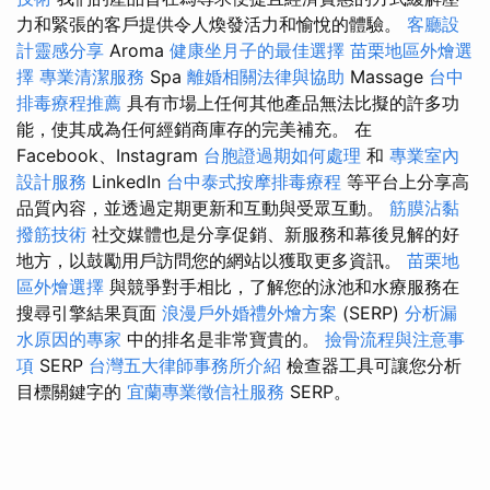
力和緊張的客戶提供令人煥發活力和愉悅的體驗。
客廳設
計靈感分享
Aroma
健康坐月子的最佳選擇
苗栗地區外燴選
擇
專業清潔服務
Spa
離婚相關法律與協助
Massage
台中
排毒療程推薦
具有市場上任何其他產品無法比擬的許多功
能，使其成為任何經銷商庫存的完美補充。 在
Facebook、Instagram
台胞證過期如何處理
和
專業室內
設計服務
LinkedIn
台中泰式按摩排毒療程
等平台上分享高
品質內容，並透過定期更新和互動與受眾互動。
筋膜沾黏
撥筋技術
社交媒體也是分享促銷、新服務和幕後見解的好
地方，以鼓勵用戶訪問您的網站以獲取更多資訊。
苗栗地
區外燴選擇
與競爭對手相比，了解您的泳池和水療服務在
搜尋引擎結果頁面
浪漫戶外婚禮外燴方案
(SERP)
分析漏
水原因的專家
中的排名是非常寶貴的。
撿骨流程與注意事
項
SERP
台灣五大律師事務所介紹
檢查器工具可讓您分析
目標關鍵字的
宜蘭專業徵信社服務
SERP。