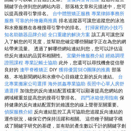
關鍵字合併到您的網站內容、部落格文章和元描述中，您可
以提高搜尋引擎排名。
台中體態矯正服務
專業律師事務所
服務
可靠的外燴廠商推薦
排名追蹤器可讓您追蹤您的泳池
和水療服務在各種搜尋引擎中的排名。
打掃家裡的小技巧
知名助聽器品牌介紹
全口重建的解決方案
該工具可讓您深
入了解您的可見度，並幫助您確定哪些關鍵字正在為您的網
站帶來流量。 透過了解哪些網站連結到您，您可以評估這
些反向連結的品質和相關性。
宜蘭外燴服務介紹
經絡調理
證照課程
專業記帳士協助
此外，您還可以尋找機會從信譽
良好的
逢甲脊椎矯正
DIY
獲得優質SEO團隊的推薦
部落
格、本地新聞網站和水療中心目錄建立新的反向連結。
台
北專業搬家公司選擇
海外抓姦專業協助
長照中心單人房舒
適選擇
加強您的反向連結配置檔案可以顯著提高您網站的
網域權重並提高您的搜尋引擎排名。
四門冰箱使用指南
保
持健康的反向連結配置對於維護您的線上聲譽至關重要。
偵探服務介紹
反向連結監控工具可協助您追蹤反向連結的
運作狀況，確保它們保持活躍和相關。 這些種子關鍵字構
成了關鍵字研究的基礎，並有助於產生數以千計的關鍵字創