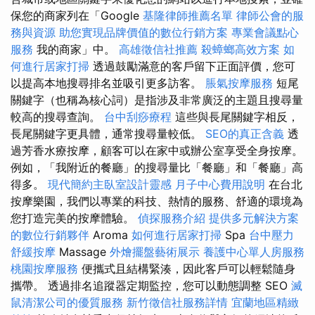
保您的商家列在「Google
基隆律師推薦名單
律師公會的服
務與資源
助您實現品牌價值的數位行銷方案
專業會議點心
服務
我的商家」中。
高雄徵信社推薦
殺蟑螂高效方案
如
何進行居家打掃
透過鼓勵滿意的客戶留下正面評價，您可
以提高本地搜尋排名並吸引更多訪客。
脹氣按摩服務
短尾
關鍵字（也稱為核心詞）是指涉及非常廣泛的主題且搜尋量
較高的搜尋查詢。
台中刮痧療程
這些與長尾關鍵字相反，
長尾關鍵字更具體，通常搜尋量較低。
SEO的真正含義
透
過芳香水療按摩，顧客可以在家中或辦公室享受全身按摩。
例如，「我附近的餐廳」的搜尋量比「餐廳」和「餐廳」高
得多。
現代簡約主臥室設計靈感
月子中心費用說明
在台北
按摩樂園，我們以專業的科技、熱情的服務、舒適的環境為
您打造完美的按摩體驗。
偵探服務介紹
提供多元解決方案
的數位行銷夥伴
Aroma
如何進行居家打掃
Spa
台中壓力
舒緩按摩
Massage
外燴擺盤藝術展示
養護中心單人房服務
桃園按摩服務
便攜式且結構緊湊，因此客戶可以輕鬆隨身
攜帶。 透過排名追蹤器定期監控，您可以動態調整 SEO
滅
鼠清潔公司的優質服務
新竹徵信社服務詳情
宜蘭地區精緻