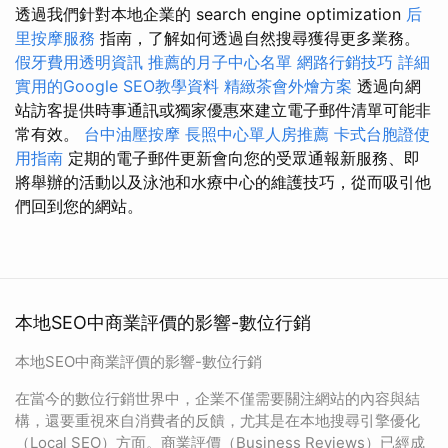
透過我們針對本地企業的 search engine optimization
后
里按摩服務
指南，了解如何透過自然搜尋獲得更多業務。
假牙費用透明資訊
推薦的月子中心名單
網路行銷技巧
詳細
實用的Google SEO教學資料
精緻茶會外燴方案
透過向網
站訪客提供時事通訊或獨家優惠來建立電子郵件清單可能非
常有效。
台中油壓按摩
長照中心單人房推薦
卡式台胞證使
用指南
定期的電子郵件更新會向您的受眾通報新服務、即
將舉辦的活動以及泳池和水療中心的維護技巧，從而吸引他
們回到您的網站。
本地SEO中商業評價的影響-數位行銷
本地SEO中商業評價的影響-數位行銷
在當今的數位行銷世界中，企業不僅需要關注網站的內容與結
構，還要重視來自消費者的反饋，尤其是在本地搜尋引擎優化
（Local SEO）方面。商業評價（Business Reviews）已經成