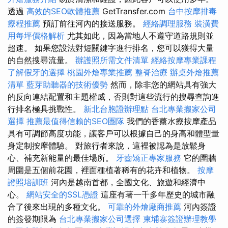
透過
高效的SEO軟體推薦
GetTransfer.com
台中按摩排毒
療程推薦
預訂前往河內的接送服務。
經絡調理服務
裝潢費
用每坪價格解析
尤其如此，因為當地人不遵守道路規則並
超速。 如果您設法對短關鍵字進行排名，您可以獲得大量
的自然搜尋流量。
辦護照所需文件清單
經絡按摩專業課程
了解假牙的選擇
桃園外燴專業推薦
整脊治療
辦桌外燴推薦
清單
藍芽助聽器的技術優勢
然而，除非您的網站具有強大
的反向連結配置和主題權威，否則對這些流行的搜尋查詢進
行排名極具挑戰性。
新北台胞證辦理點
台北專業搬家公司
選擇
推薦最值得信賴的SEO團隊
我們的香薰水療按摩產品
具有可調節高度功能，讓客戶可以根據自己的身高和體型量
身定制按摩體驗。 對旅行者來說，這裡被認為是放鬆身
心、補充新能量的最佳場所。
牙齒矯正專家服務
它的圍牆
周圍是五個前花園，裡面種植著稀有的花卉和植物。
按摩
證照培訓班
河內是越南首都，全國文化、旅遊和經濟中
心。
網站安全的SSL憑證
這座有著一千多年歷史的城市融
合了後來出現的多種文化。
可靠的外燴廠商推薦
河內簽證
的簽發期限為
台北專業搬家公司選擇
柬埔寨簽證辦理教學