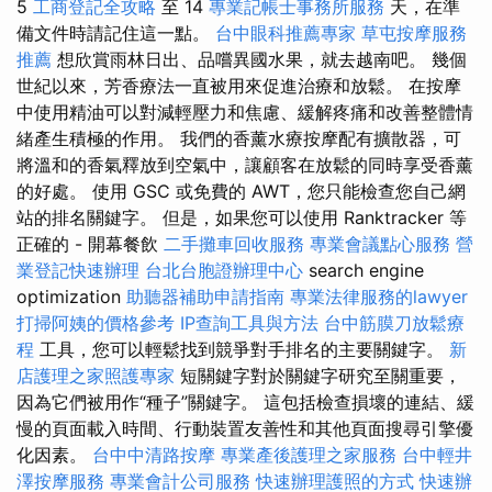
5
工商登記全攻略
至 14
專業記帳士事務所服務
天，在準
備文件時請記住這一點。
台中眼科推薦專家
草屯按摩服務
推薦
想欣賞雨林日出、品嚐異國水果，就去越南吧。 幾個
世紀以來，芳香療法一直被用來促進治療和放鬆。 在按摩
中使用精油可以對減輕壓力和焦慮、緩解疼痛和改善整體情
緒產生積極的作用。 我們的香薰水療按摩配有擴散器，可
將溫和的香氣釋放到空氣中，讓顧客在放鬆的同時享受香薰
的好處。 使用 GSC 或免費的 AWT，您只能檢查您自己網
站的排名關鍵字。 但是，如果您可以使用 Ranktracker 等
正確的 - 開幕餐飲
二手攤車回收服務
專業會議點心服務
營
業登記快速辦理
台北台胞證辦理中心
search engine
optimization
助聽器補助申請指南
專業法律服務的lawyer
打掃阿姨的價格參考
IP查詢工具與方法
台中筋膜刀放鬆療
程
工具，您可以輕鬆找到競爭對手排名的主要關鍵字。
新
店護理之家照護專家
短關鍵字對於關鍵字研究至關重要，
因為它們被用作“種子”關鍵字。 這包括檢查損壞的連結、緩
慢的頁面載入時間、行動裝置友善性和其他頁面搜尋引擎優
化因素。
台中中清路按摩
專業產後護理之家服務
台中輕井
澤按摩服務
專業會計公司服務
快速辦理護照的方式
快速辦