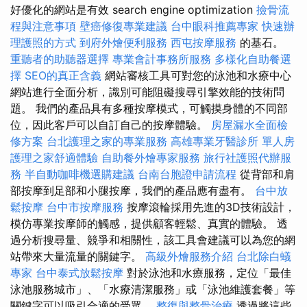
好優化的網站是有效 search engine optimization
撿骨流
程與注意事項
壁癌修復專業建議
台中眼科推薦專家
快速辦
理護照的方式
到府外燴便利服務
西屯按摩服務
的基石。
重聽者的助聽器選擇
專業會計事務所服務
多樣化自助餐選
擇
SEO的真正含義
網站審核工具可對您的泳池和水療中心
網站進行全面分析，識別可能阻礙搜尋引擎效能的技術問
題。 我們的產品具有多種按摩模式，可觸摸身體的不同部
位，因此客戶可以自訂自己的按摩體驗。
房屋漏水全面檢
修方案
台北護理之家的專業服務
高雄專業牙醫診所
單人房
護理之家舒適體驗
自助餐外燴專家服務
旅行社護照代辦服
務
半自動咖啡機選購建議
台南台胞證申請流程
從背部和肩
部按摩到足部和小腿按摩，我們的產品應有盡有。
台中放
鬆按摩
台中市按摩服務
按摩滾輪採用先進的3D技術設計，
模仿專業按摩師的觸感，提供顧客輕鬆、真實的體驗。 透
過分析搜尋量、競爭和相關性，該工具會建議可以為您的網
站帶來大量流量的關鍵字。
高級外燴服務介紹
台北除白蟻
專家
台中泰式放鬆按摩
對於泳池和水療服務，定位「最佳
泳池服務城市」、「水療清潔服務」或「泳池維護套餐」等
關鍵字可以吸引合適的受眾。
整復與整骨治療
透過將這些