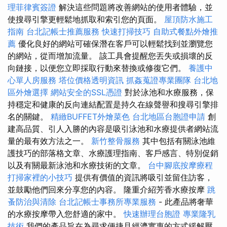
理菲律賓簽證
解決這些問題將改善網站的使用者體驗，並
使搜尋引擎更輕鬆地抓取和索引您的頁面。
屋頂防水施工
指南
台北記帳士推薦服務
快速打掃技巧
自助式餐點外燴推
薦
優化良好的網站可確保潛在客戶可以輕鬆找到並瀏覽您
的網站，從而增加流量。 該工具會提醒您丟失或損壞的反
向鏈接，以便您立即採取行動來替換或修復它們。
養護中
心單人房服務
塔位價格透明資訊
抓姦蒐證專業團隊
台北地
區外燴選擇
網站安全的SSL憑證
對於泳池和水療服務，保
持穩定和健康的反向連結配置是持久在線聲譽和搜尋引擎排
名的關鍵。
精緻BUFFET外燴菜色
台北地區台胞證申請
創
建高品質、引人入勝的內容是吸引泳池和水療提供者網站流
量的最有效方法之一。
新竹整骨服務
其中包括有關泳池維
護技巧的部落格文章、水療護理指南、客戶感言、特別促銷
以及有關最新泳池和水療技術的文章。
台中腳底按摩療程
打掃家裡的小技巧
提供有價值的資訊將吸引並留住訪客，
並鼓勵他們回來分享您的內容。 隆重介紹芳香水療按摩
跳
蚤防治與清除
台北記帳士事務所專業服務
- 此產品將奢華
的水療按摩帶入您舒適的家中。
快速辦理台胞證
專業隆乳
技術
我們的產品旨在為尋求便捷且經濟實惠的方式緩解壓