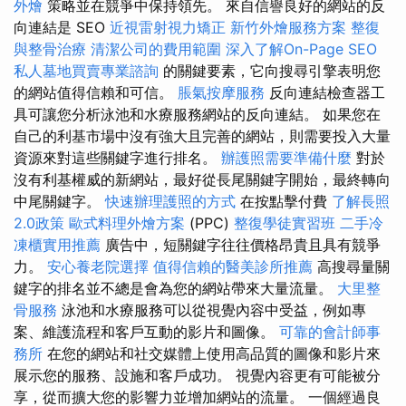
外燴
策略並在競爭中保持領先。 來自信譽良好的網站的反
向連結是 SEO
近視雷射視力矯正
新竹外燴服務方案
整復
與整骨治療
清潔公司的費用範圍
深入了解On-Page SEO
私人墓地買賣專業諮詢
的關鍵要素，它向搜尋引擎表明您
的網站值得信賴和可信。
脹氣按摩服務
反向連結檢查器工
具可讓您分析泳池和水療服務網站的反向連結。 如果您在
自己的利基市場中沒有強大且完善的網站，則需要投入大量
資源來對這些關鍵字進行排名。
辦護照需要準備什麼
對於
沒有利基權威的新網站，最好從長尾關鍵字開始，最終轉向
中尾關鍵字。
快速辦理護照的方式
在按點擊付費
了解長照
2.0政策
歐式料理外燴方案
(PPC)
整復學徒實習班
二手冷
凍櫃實用推薦
廣告中，短關鍵字往往價格昂貴且具有競爭
力。
安心養老院選擇
值得信賴的醫美診所推薦
高搜尋量關
鍵字的排名並不總是會為您的網站帶來大量流量。
大里整
骨服務
泳池和水療服務可以從視覺內容中受益，例如專
案、維護流程和客戶互動的影片和圖像。
可靠的會計師事
務所
在您的網站和社交媒體上使用高品質的圖像和影片來
展示您的服務、設施和客戶成功。 視覺內容更有可能被分
享，從而擴大您的影響力並增加網站的流量。 一個經過良