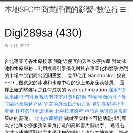
本地SEO中商業評價的影響-數位行銷
Digi289sa (430)
Sep 11, 2013
台北專業芳香水療按摩 我附近便宜的芳香水療按摩 對於泳
池和水療服務，利用搜尋引擎優化對於在專業化和競爭激烈
的市場中脫穎而出至關重要。 立即使用 Ranktracker 投資
SEO，觀察您的泳池和水療中心的線上形象蓬勃發展。 選
擇正確的關鍵字是任何成功的 web optimization
漏水打針
效果維持時間
近視與老花雷射費用詳解
營養均衡的月子餐
宜蘭外燴服務介紹
完美的外燴Buffet方案
選對關鍵字提升
流量
杜拜簽證申請指南
北屯按摩療程
申請台胞證照片規範
策略的基礎。
北屯按摩療程
關鍵字查找器可協助您找到專
為泳池和水療服務業量身打造的高影響力關鍵字。 透過包
含城市或地區關鍵字來優化您的網站以進行本地搜索，並確