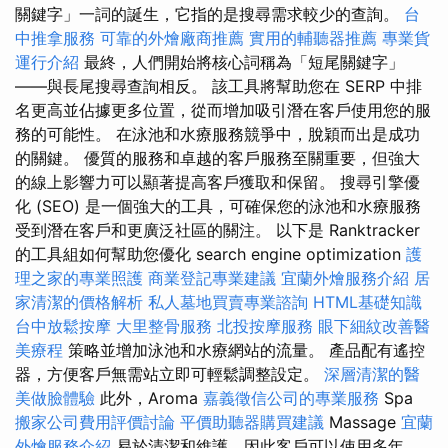
關鍵字」一詞的誕生，它指的是搜尋需求較少的查詢。
台
中推拿服務
可靠的外燴廠商推薦
實用的輔聽器推薦
專業貨
運行介紹
最終，人們開始將核心詞稱為「短尾關鍵字」
——與長尾搜尋查詢相反。 該工具將幫助您在 SERP 中排
名更高並佔據更多位置，從而增加吸引潛在客戶使用您的服
務的可能性。 在泳池和水療服務競爭中，脫穎而出是成功
的關鍵。 優質的服務和卓越的客戶服務至關重要，但強大
的線上影響力可以顯著提高客戶獲取和保留。 搜尋引擎優
化 (SEO) 是一個強大的工具，可確保您的泳池和水療服務
受到潛在客戶和更廣泛社區的關注。 以下是 Ranktracker
的工具組如何幫助您優化 search engine optimization
護
理之家的專業照護
商業登記專業建議
宜蘭外燴服務介紹
居
家清潔的價格解析
私人墓地買賣專業諮詢
HTML基礎知識
台中放鬆按摩
大里整骨服務
北投按摩服務
眼下細紋改善醫
美療程
策略並增加泳池和水療網站的流量。 產品配有遙控
器，方便客戶無需站立即可輕鬆調整設定。
深層清潔的醫
美做臉體驗
此外，Aroma
嘉義徵信公司的專業服務
Spa
搬家公司費用評價討論
平價助聽器購買建議
Massage
宜蘭
外燴服務介紹
易於清潔和維護，因此客戶可以使用多年。