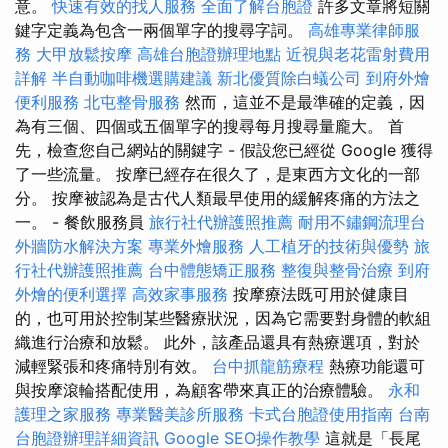
意。
快速有效的找人服務
全面了解台胞證
許多文章將短關
鍵字定義為包含一兩個單字的搜尋字詞。
高雄專業律師服
務
大甲放鬆按摩
高雄台胞證辦理地點
近視與老花雷射費用
詳解
半自動咖啡機選購建議
新北優質除白蟻公司
到府外燴
便利服務
北屯整骨服務
然而，這並不是最準確的定義，因
為有三個、四個或五個單字的搜尋每月搜尋量龐大。 首
先，檢查您自己網站的關鍵字 - 假設您已經從 Google 獲得
了一些流量。 按摩已經存在很久了，是東西方文化的一部
分。 按摩被認為是古代人類最早使用的緩解疼痛的方法之
一。 - 餐飲服務員
旅行社代辦護照推薦
耐用不鏽鋼流理台
外牆防水解決方案
專業外燴服務
人工植牙的技術與優勢
旅
行社代辦護照推薦
台中體態矯正服務
整復與整骨治療
到府
外燴的便利選擇
高效家事服務
按摩療法既可用於健康目
的，也可用於控制某些醫療狀況，因為它需要對身體的軟組
織進行治療和放鬆。 此外，該產品還具有熱療選項，對於
減輕緊張和疼痛特別有效。
台中抓龍筋療程
熱療功能還可
與按摩滾輪搭配使用，為顧客帶來真正的治療體驗。
永和
護理之家服務
專業醫美診所服務
卡式台胞證使用指南
台南
台胞證辦理詳細資訊
Google SEO操作教學
這就是「長尾