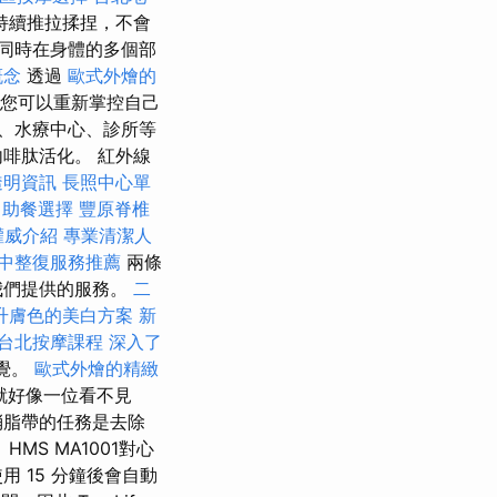
持續推拉揉捏，不會
同時在身體的多個部
概念
透過
歐式外燴的
lse，您可以重新掌控自己
院、水療中心、診所等
啡肽活化。 紅外線
透明資訊
長照中心單
自助餐選擇
豐原脊椎
權威介紹
專業清潔人
中整復服務推薦
兩條
我們提供的服務。
二
升膚色的美白方案
新
台北按摩課程
深入了
覺。
歐式外燴的精緻
就好像一位看不見
消脂帶的任務是去除
S MA1001對心
 15 分鐘後會自動