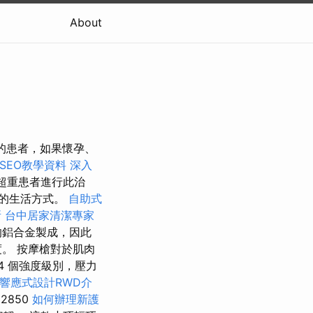
About
的患者，如果懷孕、
 SEO教學資料
深入
超重患者進行此治
康的生活方式。
自助式
所
台中居家清潔專家
的鋁合金製成，因此
。 按摩槍對於肌肉
4 個強度級別，壓力
響應式設計RWD介
2850
如何辦理新護