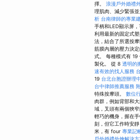
擇。
浪漫戶外婚禮
理肌肉、減少緊張
析
台南律師的專業
手柄和LED顯示屏
利用最新的固定式塑
法，結合了所選按摩
筋膜內層的壓力決定的
式。 每種模式有 19
製化。 從 8
透明的
速有效的找人服務
19
台北台胞證辦理
台中律師推薦服務
特殊按摩頭。
數位
肉群，例如背部和
域，叉頭有兩個狹窄的末
輕巧的機身，握在手中
刻，但它工作時安靜，
米，有 four
專業記
戶外婚禮外燴解決方