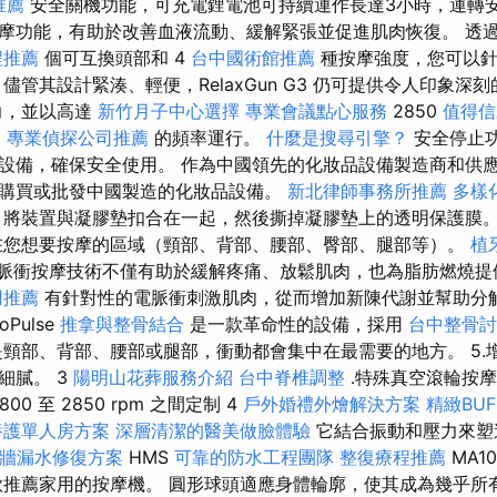
推薦
安全關機功能，可充電鋰電池可持續運作長達3小時，運轉安
摩功能，有助於改善血液流動、緩解緊張並促進肌肉恢復。 透過
程推薦
個可互換頭部和 4
台中國術館推薦
種按摩強度，您可以
管其設計緊湊、輕便，RelaxGun G3 仍可提供令人印象深刻的 
力，並以高達
新竹月子中心選擇
專業會議點心服務
2850
值得信
m
專業偵探公司推薦
的頻率運行。
什麼是搜尋引擎？
安全停止
設備，確保安全使用。 作為中國領先的化妝品設備製造商和供
購買或批發中國製造的化妝品設備。
新北律師事務所推薦
多樣
將裝置與凝膠墊扣合在一起，然後撕掉凝膠墊上的透明保護膜。 將 El
您想要按摩的區域（頸部、背部、腰部、臀部、腿部等）。
植
se獨特的脈衝按摩技術不僅有助於緩解疼痛、放鬆肌肉，也為脂肪燃燒
用推薦
有針對性的電脈衝刺激肌肉，從而增加新陳代謝並幫助分
roPulse
推拿與整骨結合
是一款革命性的設備，採用
台中整骨
是頸部、背部、腰部或腿部，衝動都會集中在最需要的地方。 5.
細膩。 3
陽明山花葬服務介紹
台中脊椎調整
.特殊真空滾輪按
00 至 2850 rpm 之間定制 4
戶外婚禮外燴解決方案
精緻BU
養護單人房方案
深層清潔的醫美做臉體驗
它結合振動和壓力來塑
牆漏水修復方案
HMS
可靠的防水工程團隊
整復療程推薦
MA10
推薦家用的按摩機。 圓形球頭適應身體輪廓，使其成為幾乎所