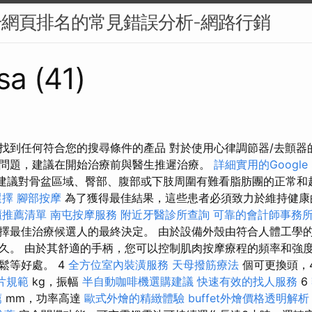
升網頁排名的常見錯誤分析-網路行銷
sa (41)
找到任何符合您的搜尋條件的產品 對於使用心律調節器/去顫器
問題，建議在開始治療前與醫生推遲治療。
詳細實用的Google
建議對骨盆區域、臀部、腹部或下肢周圍有難看脂肪團的正常和
選擇
腳部按摩
為了獲得最佳結果，這些患者必須致力於維持健
櫃推薦清單
南屯按摩服務
附近牙醫診所查詢
可靠的會計師事務
擇最佳治療候選人的最終決定。 由於設備外殼由符合人體工學
久。 由於其舒適的手柄，您可以控制肌肉按摩療程的頻率和強度
鬆等好處。 4
全方位室內裝潢服務
天母撥筋療法
個可更換頭，
片規範
kg，振幅
半自動咖啡機選購建議
快速有效的找人服務
6
薦
mm，功率高達
歐式外燴的精緻體驗
buffet外燴價格透明解析