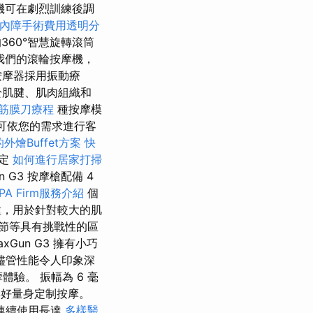
機可在劇烈訓練後調
內障手術費用透明分
60°智慧旋轉滾筒
我們的滾輪按摩機，
按摩器採用振動療
於肌腱、肌肉組織和
筋膜刀療程
種按摩模
se 可依您的需求進行客
外燴Buffet方案
快
設定
如何進行居家打掃
n G3 按摩槍配備 4
PA Firm服務介紹
個
，用於針對較大的肌
節等具有挑戰性的區
Gun G3 擁有小巧
儘管性能令人印象深
驗。 振幅為 6 毫
好量身定制按摩。
連續使用長達
多樣醫