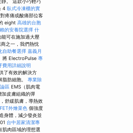
靜。 這款小巧輕巧
 4
臥式冷凍櫃的實
針對疼痛或酸痛部位客
eight
高雄的台胞
賴的安養院選擇
什
功能可在施加過大壓
應商之一，我們熱忱
化自助餐選擇
嘉義月
ectroPulse
專
牙費用詳細說明
提供了有效的解決方
解脂肪細胞。
專業除
討論區
EMS（肌肉電
增加皮膚組織的彈
摩，舒緩肌膚，導熱效
FFET外燴菜色
個強度
造身體，減少發炎並
01
台中居家清潔專
有肌肉區域的理想選