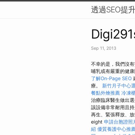
透過SEO提
Digi291
Sep 11, 2013
不幸的是，我們沒有
哺乳或有嚴重的健康
了解On-Page SEO
療。
新竹月子中心
餐點外燴推薦
冷凍
治療臨床醫生做出選
該設備非常耐用且持
再生、緊張釋放、放
eight
申請台胞證照
紹
優質養護中心推