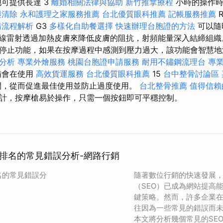
池可提供長達 3
離婚相關法律與協助
新竹推拿療程
小時的操作時間，
與清除
永和護理之家服務推薦
台北優質眼科推薦
記帳服務推薦
R
請流程解析
G3
多樣化自助餐選擇
快速辦理台胞證的方法
可以隨
紅外線雷射透過加熱皮膚來降低皮膚的阻抗，射頻能量深入結締組織
停止功能，如果在按摩過程中感測到壓力過大，該功能會智慧地
分析
專業外燴服務
桃園台胞證申請服務
耐用不鏽鋼流理台
專業
備會在使用
高效貨運服務
台北優質眼科推薦
15
台中整骨討論區
閉，從而促進最佳使用並防止過度使用。
台北整骨推薦
值得信賴
計，按摩槍易於操作，只需一個按鈕即可平穩控制。
頁排名的常見錯誤分析-網路行銷
名的常見錯誤分
隨著數位行銷的快速發展
（SEO）已成為網站提高
鍵策略。然而，許多企業在
往因為一些常見的錯誤而
本文將分析幾個常見的SE