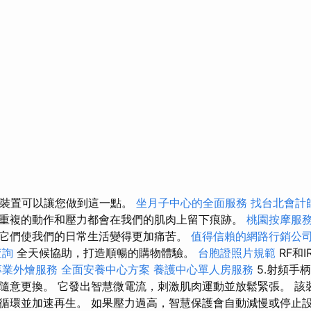
痛裝置可以讓您做到這一點。
坐月子中心的全面服務
找台北會計
重複的動作和壓力都會在我們的肌肉上留下痕跡。
桃園按摩服
它們使我們的日常生活變得更加痛苦。
值得信賴的網路行銷公
查詢
全天候協助，打造順暢的購物體驗。
台胞證照片規範
RF和
專業外燴服務
全面安養中心方案
養護中心單人房服務
5.射頻手
隨意更換。 它發出智慧微電流，刺激肌肉運動並放鬆緊張。 該
循環並加速再生。 如果壓力過高，智慧保護會自動減慢或停止設備