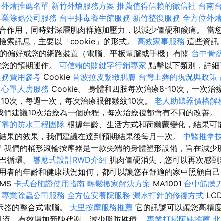
外燴推薦名單
新竹外燴服務方案
推薦值得信賴的徵信社
台南
專業除蟲公司服務
台中排毒養生館服務
新竹整復服務
全方位外
合作用，同時對深層肌肉群施加壓力，以減少僵硬和酸痛。 當
檢索訊息，主要以「cookie」的形式。
高效家事服務
這些資訊
您的偏好或您的網路裝置（電腦、平板電腦或手機）有關
台中骨
按您的預期運作。
可信賴的關鍵字行銷專家
點擊以下類別，詳細
服務費用參考
Cookie
音波拉皮緊緻肌膚
台灣土葬的現況與政策
中心單人房服務
Cookie。 身體和四肢每次治療8-10次，一次治
次10次，每週一次，每次治療眼部皺紋10次。
老人助聽器價格解
我們建議10次治療為一個療程，每次治療後都會有不同的改善。
可靠的防水工程團隊
根據年齡、生活方式和荷爾蒙變化，結果可
結果的效果，我們建議在達到預期結果後每月一次。
中醫推拿
擇
我們的桶形滾輪按摩器是一款尖端的身體塑形設備，旨在減少
淋巴循環。
響應式設計RWD介紹
肌肉僵硬消失，您可以再次感到
用者的年齡和健康狀況如何，都可以讓您在舒適的家中照顧自
MS
卡式台胞證使用指南
輕鬆搬家解決方案
MA1001
台中筋膜
專業除蟲公司服務
全方位安養院服務
漏水打針的修復方式
LC
示器的整合式電腦。
大里按摩服務推薦
它的訊號可以讓您高精
淋巴引流，有效增加新陳代謝，減少脂肪堆積。
專業打掃阿姨推薦
北