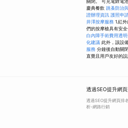
關閉。 可充電鋰電
慶典餐飲
跳蚤防治
證辦理資訊
護照申
井澤按摩服務
1.
們的按摩槍具有安全
白內障手術費用透明
化建議
此外，該設
服務
分鐘後自動關
直覺且用戶友好的設
透過SEO提升網
透過SEO提升網頁排
析-網路行銷