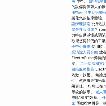
照
rpm。
台中推拿
的設備提供強大的按
用指南
台中刮痧療
製化您的按摩體驗。 儘
證辦理指南
公斤壓
麼是搜尋引擎？
rp
力時自動減慢或關閉
歡迎您從我們的工廠
子中心推薦
使用時，
業清潔人員介紹
放在
ElectroPul
案。
二手冷凍櫃實
白蟻服務推薦
Elect
刺激）技術。 無論
性，使皮膚更加光滑
果更佳。 您可以在 18
等級的按摩。
老人
消除“橘皮”效應。
外
家
震動按摩機是一款