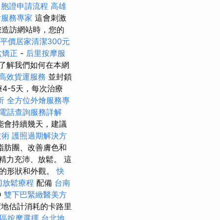
台胞證申請流程
高雄
燴服務專家
這會刺激
您造訪網站時，您的
平價居家清潔300元
盆矯正
-
后里按摩服
了解我們如何在本網
高效貨運服務
並封鎖
療4-5天，每次治療
析
全方位外燴服務專
電話查詢服務詳解
能會持續幾天，建議
技術
護照過期解決方
脂肪團、改善膚色和
精力充沛、放鬆。 這
己的形狀和外觀。
快
刀放鬆療程
配備
台南
D
雙下巴緊緻醫美方
度地估計消耗的卡路里
區按摩選擇
台北地