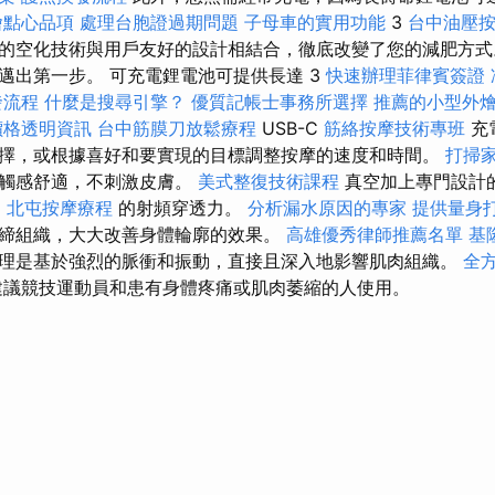
燴點心品項
處理台胞證過期問題
子母車的實用功能
​​3
台中油壓
的空化技術與用戶友好的設計相結合，徹底改變了您的減肥方式。 
邁出第一步。 可充電鋰電池可提供長達 3
快速辦理菲律賓簽證
發流程
什麼是搜尋引擎？
優質記帳士事務所選擇
推薦的小型外
價格透明資訊
台中筋膜刀放鬆療程
USB-C
筋絡按摩技術專班
充
擇，或根據喜好和要實現的目標調整按摩的速度和時間。
打掃
，觸感舒適，不刺激皮膚。
美式整復技術課程
真空加上專門設計
m
北屯按摩療程
的射頻穿透力。
分析漏水原因的專家
提供量身打
締組織，大大改善身體輪廓的效果。
高雄優秀律師推薦名單
基
理是基於強烈的脈衝和振動，直接且深入地影響肌肉組織。
全
議競技運動員和患有身體疼痛或肌肉萎縮的人使用。