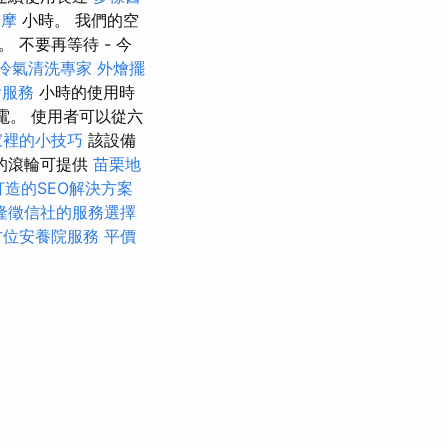
按摩
小時。 我們的空
不要再等待 - 今
冷氣清洗專家
外燴擺
燴服務
小時的使用時
電。 使用者可以從六
家裡的小技巧
該設備
的滾輪可提供
苗栗地
造的SEO解決方案
隆徵信社的服務選擇
方位安養院服務
平價