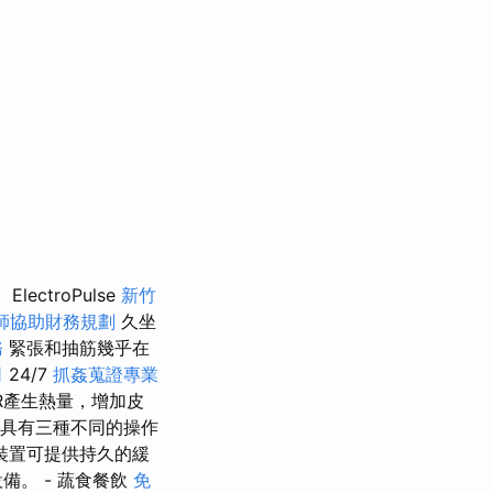
ElectroPulse
新竹
師協助財務規劃
久坐
務
緊張和抽筋幾乎在
司
24/7
抓姦蒐證專業
IR產生熱量，增加皮
柄具有三種不同的操作
裝置可提供持久的緩
。 - 蔬食餐飲
免