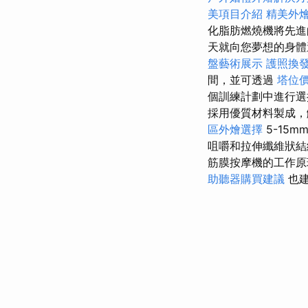
美項目介紹
精美外
化脂肪燃燒機將先進
天就向您夢想的身體
盤藝術展示
護照換
間，並可透過
塔位
個訓練計劃中進行選
採用優質材料製成
區外燴選擇
5-15m
咀嚼和拉伸纖維狀結
筋膜按摩機的工作原
助聽器購買建議
也建