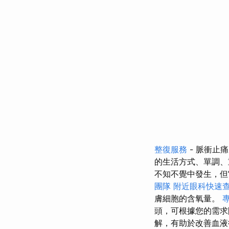
整復服務
- 脈衝止
的生活方式、單調、
不知不覺中發生，但
團隊
附近眼科快速
膚細胞的含氧量。
頭，可根據您的需求
解，有助於改善血液