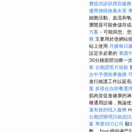
費提供訴狀撰寫服務
優秀律師推薦名單
細胞活動、血流和氧
瀏覽器可能會儲存或
方案
- 可能與您、
務
主要用於使網站
站上使用
月嫂每日
設定非必要的
養護
30分鐘面部治療一
家
台胞證照片規範
台中平價按摩服務
進行維護工作以延長
案
多樣化自助餐選
肌肉並促進健康的
種通用設備，無論使
速有效的找人服務
H
台胞證辦理詳細資訊
案
專業SEO公司
顯
數。 four.經由