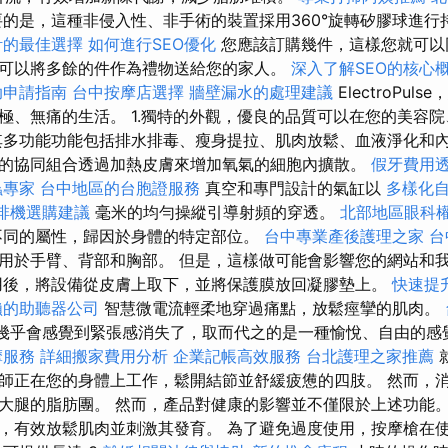
的是，這種非侵入性、非手術的裝置採用360°旋轉矽膠球進行
計的最佳選擇
如何進行SEO優化
您應該訂購幾件，這樣您就可以
可以將多餘的件作為禮物送給您的家人。
深入了解SEO的核心
助申請指南
台中按摩店選擇
牆壁漏水的處理建議
ElectroPu
極、無痛的生活。 1.獨特的外觀，優良的品質可以在您的美容
其多功能功能包括排水排毒、瘦身提拉、肌肉放鬆、血液淨化和內
的協同組合透過加熱皮膚來增加氧氣的細胞內擴散。
假牙費用
蟲專家
台中地區的台胞證服務
真空和專門設計的氣缸以
多樣化
啡機選購建議
毫米的均勻操縱引導射頻的穿透。
北部地區眼科
不同的屬性，歸因於身體的特定部位。
台中專業產後護理之家
台
用於手臂、背部和胸部。 但是，這樣做可能會影響您的網站和
後，將設備從皮膚上取下，並將保護膜放回凝膠墊上。
快速提
賴的助聽器公司
智慧微電流輕柔地穿過痛點，放鬆痙攣的肌肉。
幾乎會感覺到緊張感消失了，取而代之的是一種愉悅、自由的感
摩服務
詳細搬家費用分析
企業記帳高效服務
台北護理之家推薦
師正在您的身體上工作，鬆開結節並舒緩疲憊的四肢。 然而，
腿的脂肪團。 然而，產品對健康的影響並不僅限於上述功能。 HM
，有效放鬆肌肉並刺激其發育。 為了避免過度使用，按摩槍在使用