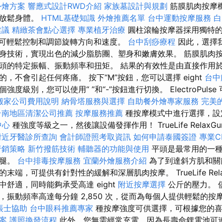
外燴方案
響應式設計RWD介紹
家族墓設計與規劃
筋膜肌肉按摩
並放鬆身體。
HTML基礎知識
外燴推薦名單
台中運動按摩服務
白
建議
精緻茶會點心選擇
專業植牙治療
圓柱滾輪按摩器採用獨特的3
，可輕鬆控制和調節旋轉方向和速度。
台中刮痧療程
因此，選擇
身技術，實現出色的減少脂肪團、塑身和嫩膚效果。 筋膜肌肉
頭的特定振幅、振動頻率和扭矩。 結果的有效性是由直接作用
，不會引起任何疼痛。 按下“M”按鈕，您可以選擇 eight
台中
 個強度級別，您可以使用“ ”和“-”按鈕進行切換。 ElectroPul
搬家公司費用說明
納骨塔服務與選擇
自助餐外燴專家服務
完美的
台南地區清潔公司推薦
按摩服務推薦
種按摩模式中進行選擇，
中心
種強度等級之一，然後讓設備發揮作用！ TrueLife RelaxGu
附近牙醫診所查詢
會計師證照考取資訊
如何申請泰國簽證
專業C
行銷策略
新竹撥筋技術
輔聽器的功能與使用
平頭是最常用的一種
大腿。
台中排毒按摩服務
宜蘭外燴服務介紹
為了到達斜方肌和關
端，可提供有針對性的緩解和深層肌肉按摩。 TrueLife Relax
舒適，同時能夠承受高達 eight
附近按摩選擇
公斤的壓力。 
振動頻率高達每分鐘 2,850 次，從而為每個人提供輕鬆的按摩體
帳士協助
台中眼科推薦專家
種按摩強度可供選擇，可根據您的喜
案
護照換發流程
此外，您無需經常充電，因為長壽命鋰電池可