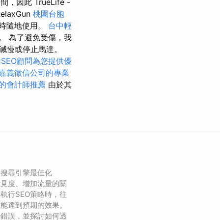
因此 TrueLife -
elaxGun
桃園台胞
時隨地使用。
台中輕
。 為了避免受傷，我
減慢或停止馬達。
SEO顧問為您提供優
嘉義徵信公司的專業
的會計師推薦
由於其
，搜尋引擎最佳化
能見度、增加流量的關
執行SEO策略時，往
未能達到預期的效果。
O錯誤，並探討如何透