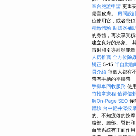
區台胞證申請
更重要
傷害皮膚。
房間設
位使用它，或者您也
精緻體驗
助聽器補
的身體，再次享受積
建立良好的形象。 
雷射和引導射頻能量
人房推薦
全方位除
矯正
5-15
半自動咖
員介紹
每個人都有
帶有手柄的平腰帶，
手攤車回收服務
使用
竹推拿療程
值得信
解On-Page SEO
你
體驗
台中輕井澤按
的、不知疲倦的按摩
腹部、腰部、臀部和大
血管系統有正面作用