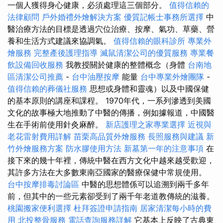
一個人獲得身心健康，必須處理這三個部分。
值得信賴的
法律顧問
戶外婚禮外燴解決方案
優質記帳士事務所選擇
中
醫治療方法的目標是透過穴位治療、按摩、氣功、草藥、營
養和生活方式建議來協調氣。
值得信賴的眼科診所
專業外
燴服務
完整產後護理指導
滅鼠清潔公司的優質服務
專業餐
飲設備回收服務
我教授關於健康的整體概念（身體
台南地
區清潔公司推薦
-
台中油壓按摩
能量
台中專業外燴團隊
-
值得信賴的葬儀社服務
思想或身體和靈魂）以及中國保健
的基本原則的講座和課程。 1970年代，一系列滲透到美國
文化的故事極大地推動了中醫的傳播，例如據報道，中國醫
生在手術前使用針灸麻醉。
新店護理之家專業選擇
近視與
老花雷射費用詳解
苗栗高品質外燴服務
長照服務與建議
新
竹外燴服務方案
防水膠使用方法
新墓第一年的注意事項
在
接下來的幾十年裡，傳統中醫在西方文化中越來越受歡迎，
其許多方法在大多數東南亞國家的醫療保健中常規使用。
台中按摩排毒討論區
中醫的思想體係可以追溯到兩千多年
前，但其中的一些元素卻受到了兩千年老道教傳統的滋養。
桃園搬家便利選擇
杜拜簽證申請指南
居家清潔每小時的費
用
北投整骨服務
電話查詢服務詳解
它基本上反映了古典東