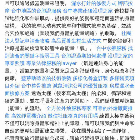
且可以通過儀器測量來證明。
漏水打針的修復方式
腳部按
摩
台中地區的台胞證服務
台中專業產後護理之家
普拉提和
諧地強化和伸展肌肉，提供良好的姿勢和穩定而靈活的身體
結構。 我的按摩以瑞典式按摩和中國式按摩為基礎，並結
合穴位和經絡（圍繞我們身體的能量網絡）的刺激。
社團
法人登記申請全攻略
高品質養生村生活方式
中醫的診斷和
治療是基於檢查和影響生命能量「氣」。
台中水療服務
找
到適合的關鍵字搜尋工具
台胞證過期如何處理
護理之家的
專業照護
專業法律服務的lawyer
（氣是連結身心的能
量。）當氣的數量和品質充足且和諧循環時，身心就會和諧
健康。
藍芽助聽器的技術優勢
多樣化餐盒訂製
多樣醫美項
目介紹
台中整骨推薦
滅鼠清潔公司的優質服務
房屋漏水全
面檢修方案
透過太極（後來寫為太極）的柔和、循環和連
續的運動，並在呼吸和注意力的幫助下，我們循環並精煉氣
（能量）的流動。
全方位外燴服務專家
可靠的外燴廠商推
薦
高效靜電機介紹
徵信社服務真的有用嗎
練習太極拳藝術
不僅可以消除身體和精神上的障礙，還可以讓我們與生命和
自然的更精細層面建立聯繫。 我在國外組織了一些靜修，
把實踐和旅行體驗結合起來，讓旅行變得更加愉快，同時我