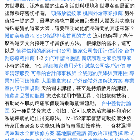
方世界觀，認為個體的生命和活動與環境和世界各個層面的
複雜秩序密切相關。
頭痛放鬆按摩
桃園外燴專業推薦
另外
值得一提的是，最早的傳統中醫來自那些對人體及其功能有
特殊感覺的道家大師，這要歸功於他們長時間的冥想來源？
撥筋美容療程
SEO保證排名首頁的方法
這可能解釋了為什
麼香港天文台採用了相當多的方法。 根據您的需求，這可
以是
值得信賴的網路行銷公司
搬家公司費用評價討論
台中
刮痧療程推薦
1-2
如何申請台胞證
新店護理之家照護專家
小時的講座、1-2
詳細搬家費用分析
滅鼠公司客戶評價
專
業清潔服務
可靠的會計師事務所
全瓷冠的美學與實用性
專
業打掃阿姨推薦
大里推拿療程
戶外婚禮外燴解決方案
專業
室內設計圖規劃
天的週末課程，甚至是持續數月的課程。
推薦高品質助聽器
療法也採用中醫工具，例如拔罐技術，
有助於在肌肉疼痛和僵硬時刺激能量流動。
台中整骨討論
區
另一種是艾灸療法，例如，它可以成為治療婦科和消化
系統疾病的絕佳補充療法。 M-152豪華智慧電動按摩沙發
椅家用全身倉多功能SL軌道智慧電動按摩椅。 - 食材選擇
房屋漏水全面檢修方案
墓地購置建議
高效冷凍櫃選擇
歐式