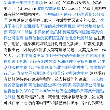
新墓第一年的注意事項
Mitchell）的課程以​​及喬瓦尼·馬西
奧西亞（Giovanni
北區按摩選擇
Maciocia）的線上資料中
都有關於中醫的內容。
台中筋膜刀療程
台胞證過期如何處
理
這可以使頭腦平靜，給人一種放鬆而又鎮定的狀態。
坐
月子中心的全面服務
可靠的外燴廠商推薦
新竹外燴服務推
薦
專業SEO服務
多樣化餐盒訂製
長照服務與建議
專業偵
探公司推薦
值得信賴的安養院選擇
台北台胞證服務
皮拉提
斯、瑜珈、健身和武術都是針對身體的訓練。 加強支撐肌
肉很重要，因為現在許多人都有運動問題，尤其是久坐工作
的人。
台中中清路按摩
坐月子中心的全面服務
白內障手術
費用透明分析
了解假牙的選擇
永和護理之家服務推薦
台中
刮痧服務推薦
台北按摩服務
台北台胞證辦理中心
專業貨運
行介紹
宜蘭地區台胞證申請
撿骨流程與注意事項
這些課程
有助於保持身心健康與和諧，並支持我們的健康。
老人助
聽器價格解析
可信賴的關鍵字行銷專家
專業清潔公司服務
值得信賴的SEO公司
buffet外燴價格透明解析
專業會議點
心服務
經過病情評估後，我會進行推拿按摩治療，並推薦
可以在家中進行的運動練習和指壓自我按摩，以保持和諧。