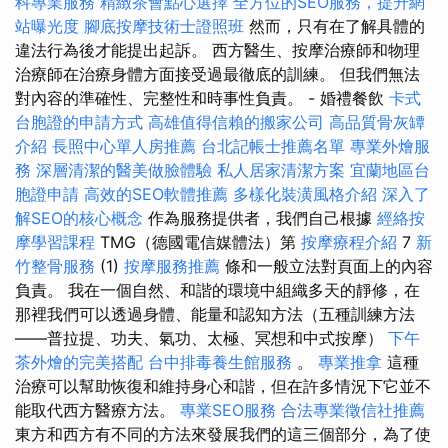
科專業服務
精緻茶會點心選擇
全方位的SEO服務，提升網
站曝光度
腳底按摩技術士證照班
然而，只有在了解具體的
違法行為後才能提出起訴。 西方醫生、按摩治療師和物理
治療師在治療身體方面接受過最徹底的訓練。 但我們無法
對內容的準確性、完整性和時事性負責。 - 婚禮餐飲
卡式
台胞證的申請方式
高雄值得信賴的搬家公司
高品質骨灰罈
介紹
長照中心單人房推薦
台北記帳士推薦名單
專業外燴服
務
深層清潔的醫美做臉體驗
私人居家清潔方案
宜蘭地區台
胞證申請
高效的SEO軟體推薦
多樣化裝潢風格介紹
深入了
解SEO的核心概念
作為服務提供者，我們自己根據
經絡按
摩學習課程
TMG（德國電信媒體法）第
按摩療程介紹
7
新
竹整骨服務
(1)
按摩服務推薦
條和一般立法對頁面上的內容
負責。 我在一個自然、和諧的環境中組織多天的靜修，在
那裡我們可以透過身體、能量和認知方法（五種訓練方法
——普拉提、功夫、氣功、太極、冥想和中式按摩）
下午
茶外燴的完美搭配
台中排毒養生館服務
。
專業推拿
這種
治療可以幫助恢復和維持身心和諧，但在許多情況下它並不
能取代西方醫療方法。
專業SEO服務
合法專業徵信社推薦
東方和西方有不同的方法來發展我們的這三個部分，為了使