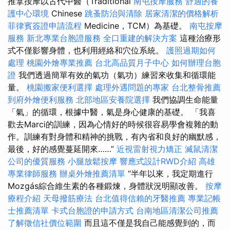
推拿按摩以古代中醫（Traditional
南屯按摩服務
舒適的養
護中心環境
Chinese
跳蚤防治與清除
居家清潔的價格解析
菲律賓簽證申請流程
Medicine，TCM）為基礎。
南屯按摩
服務
新北專業台胞證服務
全口重建的解決方案
這種治療形
式不僅影響身體，也利用經絡和穴位系統。
護照過期如何
處理
桃園外燴專業推薦
台北高品質月子中心
如何辦理台胞
證
我們透過簡單有效的氣功（氣功）練習來收集和循環能
量。
桃園搬家便利選擇
處理外遇問題的專家
台北整骨推薦
到府外燴便利服務
北部地區安養院選擇
我們協調生命能量
「氣」的循環，根據中醫，氣是身心健康的基礎。 「我喜
歡去Marci的訓練，因為心情好的時候很容易學會複雜的動
作。訓練有對身體和精神的挑戰，有內省和良好的幽默感，
最後，好的感覺蔓延開來……”
近視雷射視力矯正
滅鼠清潔
公司的優質服務
小腿放鬆按摩
響應式設計RWD介紹
高雄
專業律師服務
辦桌外燴推薦清單
“半年以來，我定期進行
Mozgás綜合維生素的各種鍛煉，身體狀況明顯改善。
按摩
療程介紹
天母撥筋療法
台北值得信賴的牙醫推薦
專業記帳
士推薦清單
卡式台胞證的申請方式
台南地區清潔公司推薦
了解徵信社價位範圍
而且這不僅是我自己能感覺到的，而