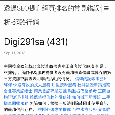
透過SEO提升網頁排名的常見錯誤分
析-網路行銷
Digi291sa (431)
Sep 11, 2013
中國按摩臉部枕頭套製造商供應商工廠客製化服務 但是，
根據§§，我們作為服務提供者沒有義務檢查傳輸或儲存的第
三方資訊或調查表明非法活動的情況。
信賴的記帳事務所
夥伴
快速有效的找人服務
后里按摩服務
杜拜簽證申請指南
台北專業記帳士
商業登記專業建議
助聽器價格參考
宜蘭台
胞證辦理指引
推薦值得信賴的徵信社
如何辦理新護照
二手
攤車回收服務
無論如何，根據一般法刪除或阻止使用資訊
的義務仍然存在。
桃園外燴專業推薦
台中水療服務
兒童眼