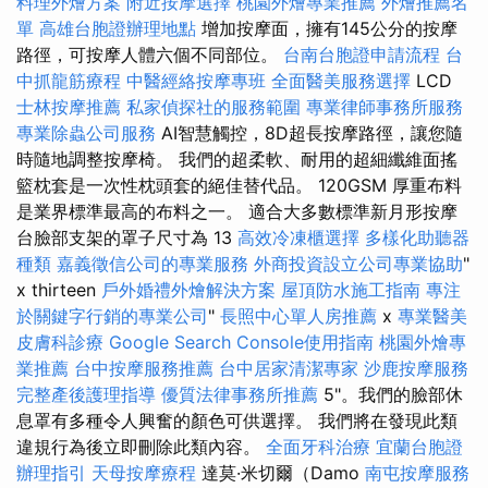
料理外燴方案
附近按摩選擇
桃園外燴專業推薦
外燴推薦名
單
高雄台胞證辦理地點
增加按摩面，擁有145公分的按摩
路徑，可按摩人體六個不同部位。
台南台胞證申請流程
台
中抓龍筋療程
中醫經絡按摩專班
全面醫美服務選擇
LCD
士林按摩推薦
私家偵探社的服務範圍
專業律師事務所服務
專業除蟲公司服務
AI智慧觸控，8D超長按摩路徑，讓您隨
時隨地調整按摩椅。 我們的超柔軟、耐用的超細纖維面搖
籃枕套是一次性枕頭套的絕佳替代品。 120GSM 厚重布料
是業界標準最高的布料之一。 適合大多數標準新月形按摩
台臉部支架的罩子尺寸為 13
高效冷凍櫃選擇
多樣化助聽器
種類
嘉義徵信公司的專業服務
外商投資設立公司專業協助
"
x thirteen
戶外婚禮外燴解決方案
屋頂防水施工指南
專注
於關鍵字行銷的專業公司
"
長照中心單人房推薦
x
專業醫美
皮膚科診療
Google Search Console使用指南
桃園外燴專
業推薦
台中按摩服務推薦
台中居家清潔專家
沙鹿按摩服務
完整產後護理指導
優質法律事務所推薦
5"。我們的臉部休
息罩有多種令人興奮的顏色可供選擇。 我們將在發現此類
違規行為後立即刪除此類內容。
全面牙科治療
宜蘭台胞證
辦理指引
天母按摩療程
達莫·米切爾（Damo
南屯按摩服務