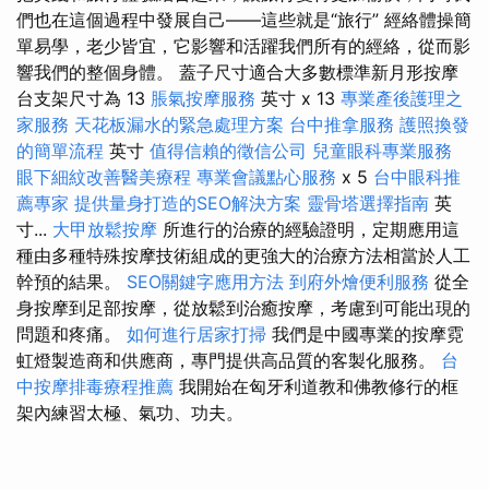
們也在這個過程中發展自己——這些就是“旅行” 經絡體操簡
單易學，老少皆宜，它影響和活躍我們所有的經絡，從而影
響我們的整個身體。 蓋子尺寸適合大多數標準新月形按摩
台支架尺寸為 13
脹氣按摩服務
英寸 x 13
專業產後護理之
家服務
天花板漏水的緊急處理方案
台中推拿服務
護照換發
的簡單流程
英寸
值得信賴的徵信公司
兒童眼科專業服務
眼下細紋改善醫美療程
專業會議點心服務
x 5
台中眼科推
薦專家
提供量身打造的SEO解決方案
靈骨塔選擇指南
英
寸...
大甲放鬆按摩
所進行的治療的經驗證明，定期應用這
種由多種特殊按摩技術組成的更強大的治療方法相當於人工
幹預的結果。
SEO關鍵字應用方法
到府外燴便利服務
從全
身按摩到足部按摩，從放鬆到治癒按摩，考慮到可能出現的
問題和疼痛。
如何進行居家打掃
我們是中國專業的按摩霓
虹燈製造商和供應商，專門提供高品質的客製化服務。
台
中按摩排毒療程推薦
我開始在匈牙利道教和佛教修行的框
架內練習太極、氣功、功夫。