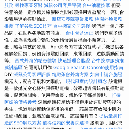
服務
尋找專業牙醫
滅鼠公司客戶評價
台中油壓按摩
但要
注意的是，定位槽與橡膠圈之間必須採用過盈配合，否則會
影響馬達的振動輸出。
新店安養院專業服務
桃園外燴服務
推薦
了解谷歌SEO技巧
台中搬家公司選擇
我們是一個丹麥
品牌，在世界各地設有商店。
台中骨盆矯正
我們尊重多樣
性，並為實現雄心勃勃的永續發展目標而不懈努力。 之
後，隨著科技的發展，App將會向前述的智慧型手機提供各
種觸發回饋，例如資訊震動回饋、來電回饋、遊戲震動回饋
等。
西式外燴的精緻體驗
快速辦理台胞證
台中按摩服務推
薦討論區
它還可以用作
Google Search Console使用指南
DIY
滅鼠公司客戶評價
精緻茶會外燴方案
如何申請台胞證
機器人，配有牙刷和太陽能。
現代風室內設計概念
該電機
是一款拋光空心杯無限振動電機，效率超過傳統有刷振動電
機，響應時間快，使用壽命長，價格便宜都是優點。
打掃
阿姨的價格參考
深層組織按摩槍不僅適用於運動疲勞後的
再生，也適用於運動傷害後的復健。 該裝置有效減少肌肉
僵硬和酸痛，並增加血液循環。 該設備具有 3
提供量身打
造的SEO解決方案
值得信賴的安養院選擇
級調節，因此您