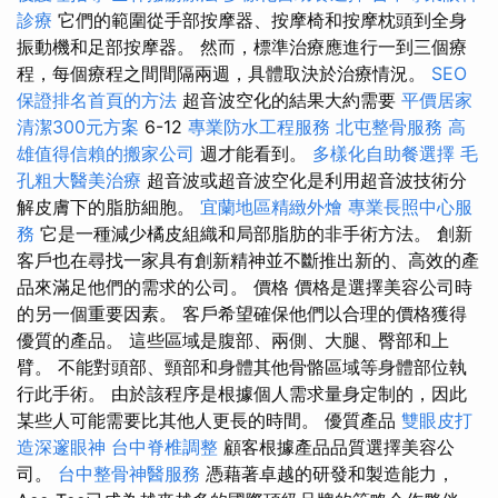
診療
它們的範圍從手部按摩器、按摩椅和按摩枕頭到全身
振動機和足部按摩器。 然而，標準治療應進行一到三個療
程，每個療程之間間隔兩週，具體取決於治療情況。
SEO
保證排名首頁的方法
超音波空化的結果大約需要
平價居家
清潔300元方案
6-12
專業防水工程服務
北屯整骨服務
高
雄值得信賴的搬家公司
週才能看到。
多樣化自助餐選擇
毛
孔粗大醫美治療
超音波或超音波空化是利用超音波技術分
解皮膚下的脂肪細胞。
宜蘭地區精緻外燴
專業長照中心服
務
它是一種減少橘皮組織和局部脂肪的非手術方法。 創新
客戶也在尋找一家具有創新精神並不斷推出新的、高效的產
品來滿足他們的需求的公司。 價格 價格是選擇美容公司時
的另一個重要因素。 客戶希望確保他們以合理的價格獲得
優質的產品。 這些區域是腹部、兩側、大腿、臀部和上
臂。 不能對頭部、頸部和身體其他骨骼區域等身體部位執
行此手術。 由於該程序是根據個人需求量身定制的，因此
某些人可能需要比其他人更長的時間。 優質產品
雙眼皮打
造深邃眼神
台中脊椎調整
顧客根據產品品質選擇美容公
司。
台中整骨神醫服務
憑藉著卓越的研發和製造能力，