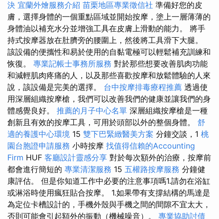
決
宜蘭外燴服務介紹
苗栗地區專業徵信社
準備好您的皮
膚，選擇身體的一個重點區域並開始按摩，塗上一層薄薄的
身體油以補充水分並增強工具在皮膚上滑動的能力。 將手
持式按摩器放在肚臍旁的腰圍上，然後將工具滑下大腿。
該設備的便攜性和易於使用的自黏電極可以輕鬆補充訓練和
恢復。
專業記帳士事務所服務
對於那些想要改善肌肉功能
和減輕肌肉疼痛的人，以及那些喜歡按摩和放鬆體驗的人來
說，該設備是完美的選擇。
台中按摩排毒療程推薦
透過使
用深層組織按摩槍，我們可以改善我們的健康並讓我們的身
體感覺良好。
推薦的月子中心名單
深層組織按摩槍是一種
創新且有效的按摩工具，可用於頭部以外的整個身體。
舒
適的養護中心環境
15
雙下巴緊緻醫美方案
分鐘交談，1
桃
園台胞證申請服務
小時按摩
找值得信賴的Accounting
Firm
HUF
客廳設計靈感分享
對於每次額外的治療，按摩前
都會進行簡短的
專業清潔服務
15
五權路按摩服務
分鐘健
康評估。 但是你知道工作中必要的注意事項嗎1.請勿在浴缸
或淋浴時使用瘋狂貼合按摩。 1.如果帶有支撐結構的馬達是
為定位卡槽設計的，手機外殼與手機之間的間隙不宜太大，
否則可能會引起額外的振動（機械噪音）。
專業協助討債