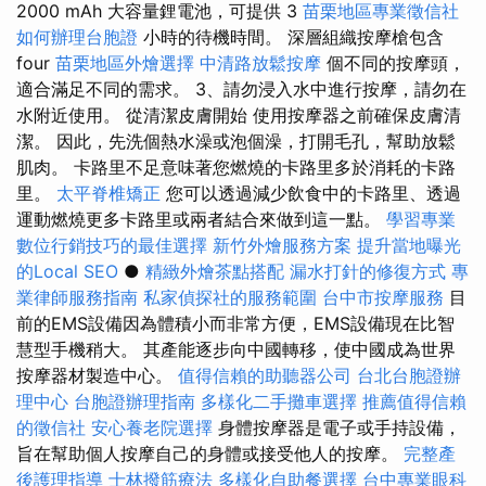
2000 mAh 大容量鋰電池，可提供 3
苗栗地區專業徵信社
如何辦理台胞證
小時的待機時間。 深層組織按摩槍包含
four
苗栗地區外燴選擇
中清路放鬆按摩
個不同的按摩頭，
適合滿足不同的需求。 3、請勿浸入水中進行按摩，請勿在
水附近使用。 從清潔皮膚開始 使用按摩器之前確保皮膚清
潔。 因此，先洗個熱水澡或泡個澡，打開毛孔，幫助放鬆
肌肉。 卡路里不足意味著您燃燒的卡路里多於消耗的卡路
里。
太平脊椎矯正
您可以透過減少飲食中的卡路里、透過
運動燃燒更多卡路里或兩者結合來做到這一點。
學習專業
數位行銷技巧的最佳選擇
新竹外燴服務方案
提升當地曝光
的Local SEO
●
精緻外燴茶點搭配
漏水打針的修復方式
專
業律師服務指南
私家偵探社的服務範圍
台中市按摩服務
目
前的EMS設備因為體積小而非常方便，EMS設備現在比智
慧型手機稍大。 其產能逐步向中國轉移，使中國成為世界
按摩器材製造中心。
值得信賴的助聽器公司
台北台胞證辦
理中心
台胞證辦理指南
多樣化二手攤車選擇
推薦值得信賴
的徵信社
安心養老院選擇
身體按摩器是電子或手持設備，
旨在幫助個人按摩自己的身體或接受他人的按摩。
完整產
後護理指導
士林撥筋療法
多樣化自助餐選擇
台中專業眼科