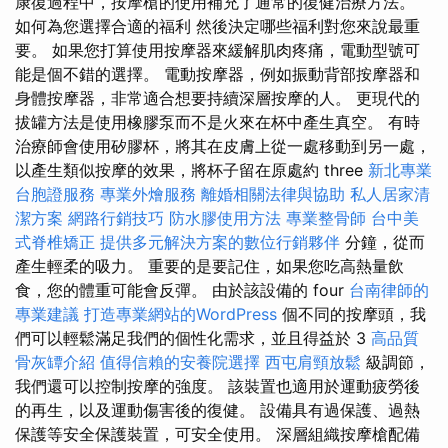
康復過程中，按摩槍的使用補充了通常的復健治療方法。
如何為您選擇合適的福利 然後決定哪些福利對您來說最重
要。 如果您打算使用按摩器來緩解肌肉疼痛，電動型號可
能是個不錯的選擇。 電動按摩器，例如振動背部按摩器和
身體按摩器，非常適合想要持續深層按摩的人。 更現代的
拔罐方法是使用橡膠泵而不是火來在杯中產生真空。 有時
治療師會使用矽膠杯，將其在皮膚上從一處移動到另一處，
以產生類似按摩的效果，將杯子留在原處約 three
新北專業
台胞證服務
專業外燴服務
離婚相關法律與協助
私人居家清
潔方案
網路行銷技巧
防水膠使用方法
專業整骨師
台中美
式脊椎矯正
提供多元解決方案的數位行銷夥伴
分鐘，從而
產生輕柔的吸力。 重要的是要記住，如果您吃高熱量飲
食，您的體重可能會反彈。 由於該設備的 four
台南律師的
專業建議
打造專業網站的WordPress
個不同的按摩頭，我
們可以輕鬆滿足我們的個性化需求，並且得益於 3
高品質
骨灰罈介紹
值得信賴的安養院選擇
西屯肩頸放鬆
級調節，
我們還可以控制按摩的強度。 該裝置也適用於運動疲勞後
的再生，以及運動傷害後的復健。 設備具有過保護、過熱
保護等安全保護裝置，可安全使用。 深層組織按摩槍配備