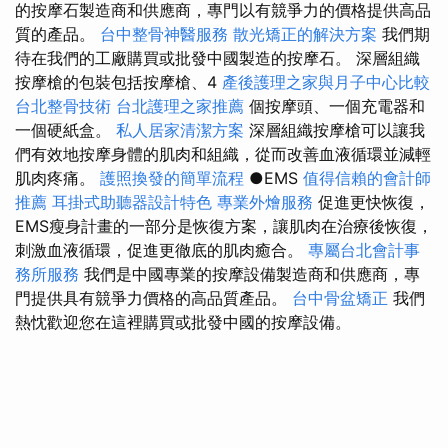
的按摩石製造商和供應商，專門以有競爭力的價格提供高品
質的產品。
台中整骨神醫服務
散光矯正的解決方案
我們期
待在我們的工廠購買或批發中國製造的按摩石。 深層組織
按摩槍的包裝包括按摩槍、4
產後護理之家與月子中心比較
台北整骨技術
台北護理之家推薦
個按摩頭、一個充電器和
一個硬紙盒。
私人居家清潔方案
深層組織按摩槍可以讓我
們有效地按摩身體的肌肉和組織，從而改善血液循環並減輕
肌肉疼痛。
護照換發的簡單流程
●EMS
值得信賴的會計師
推薦
耳掛式助聽器設計特色
專業外燴服務
促進更快恢復，
EMS瘦身計畫的一部分是恢復方案，讓肌肉在治療後恢復，
刺激血液循環，促進更徹底的肌肉癒合。
專屬台北會計事
務所服務
我們是中國專業的按摩設備製造商和供應商，專
門提供具有競爭力價格的高品質產品。
台中骨盆矯正
我們
熱忱歡迎您在這裡購買或批發中國的按摩設備。