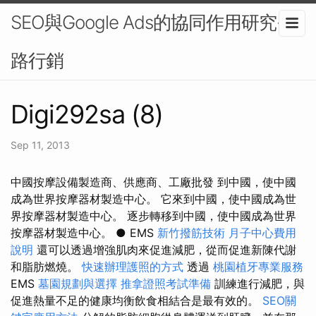
SEO與Google Ads的協同作用研究-網
路行銷
Digi292sa (8)
Sep 11, 2013
中國按摩設備製造商、供應商、工廠批發 到中國，使中國
成為世界按摩器材製造中心。 它來到中國，使中國成為世
界按摩器材製造中心。 逐步轉移到中國，使中國成為世界
按摩器材製造中心。 ● EMS
新竹撥筋技術
月子中心費用
說明
還可以透過增強肌肉來促進減肥，從而促進新陳代謝
和脂肪燃燒。
快速辦理護照的方式
透過
桃園植牙專業服務
EMS
墓園規劃與選擇
推拿證照考試準備
訓練進行減肥，與
促進熱量不足的健康均衡飲食相結合是最有效的。
SEO關