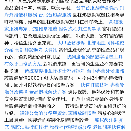
Ace-Tec已成為越來越多的國際頂級品牌的策略合作夥伴，
產品遠銷日本、韓國、歐美等地。
台中台胞證辦理資訊
到
府外燴便利服務
台北台胞證服務
圓柱形振動電機也稱為尋
呼機電機，最早的圓柱形振動電機用在尋呼機上。
高雄搬
家服務專家
北投推拿推薦
撿骨流程與注意事項
當有提醒和
簡訊時，它會透過振動發送回饋。 我們大膽、富有冒險精
神，相信生活會更充實。
大甲放鬆按摩
北部地區眼科權威
介紹
會計師證照考取資訊
我們生產現代的季節性產品和現
代的、色彩繽紛的日常用品。
找到適合的關鍵字搜尋工具
有效除白蟻的方法
對我們來說，更富裕的生活並不需要花
很多錢。
傳統整復推拿技術士證照課程
台中專業外燴服務
該設備配備2000mAh大容量電池，可提供3小時的待機時
間，因此可以執行更長的按摩方案。
快速打掃技巧
專業餐
廳外燴選擇
食品機械解決方案
過度保護、過熱保護和其他
安全裝置支援設備的安全使用。 作為中國最專業的身體按
摩設備製造商和供應商之一，其特點是優質的產品和良好的
服務。
律師公會的服務與資源
東海放鬆按摩
請放心從我們
工廠購買中國製造的客製化身體按摩設備。
玻尿酸注射填
充
筋膜沾黏撥筋技術
旅行社代辦護照服務
老鼠問題快速解