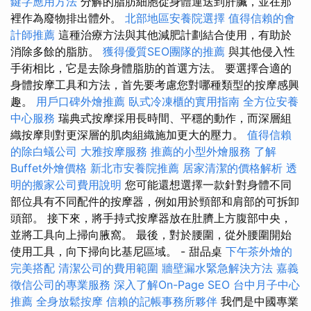
鍵字應用方法
分解的脂肪細胞從身體運送到肝臟，並在那
裡作為廢物排出體外。
北部地區安養院選擇
值得信賴的會
計師推薦
這種治療方法與其他減肥計劃結合使用，有助於
消除多餘的脂肪。
獲得優質SEO團隊的推薦
與其他侵入性
手術相比，它是去除身體脂肪的首選方法。 要選擇合適的
身體按摩工具和方法，首先要考慮您對哪種類型的按摩感興
趣。
用戶口碑外燴推薦
臥式冷凍櫃的實用指南
全方位安養
中心服務
瑞典式按摩採用長時間、平穩的動作，而深層組
織按摩則對更深層的肌肉組織施加更大的壓力。
值得信賴
的除白蟻公司
大雅按摩服務
推薦的小型外燴服務
了解
Buffet外燴價格
新北市安養院推薦
居家清潔的價格解析
透
明的搬家公司費用說明
您可能還想選擇一款針對身體不同
部位具有不同配件的按摩器，例如用於頸部和肩部的可拆卸
頭部。 接下來，將手持式按摩器放在肚臍上方腹部中央，
並將工具向上掃向腋窩。 最後，對於腰圍，從外腰圍開始
使用工具，向下掃向比基尼區域。 - 甜品桌
下午茶外燴的
完美搭配
清潔公司的費用範圍
牆壁漏水緊急解決方法
嘉義
徵信公司的專業服務
深入了解On-Page SEO
台中月子中心
推薦
全身放鬆按摩
信賴的記帳事務所夥伴
我們是中國專業