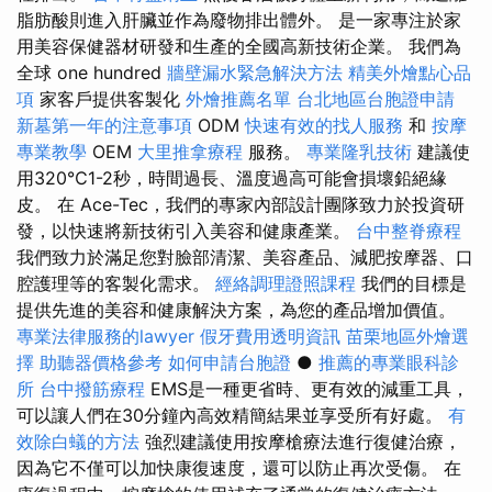
脂肪酸則進入肝臟並作為廢物排出體外。 是一家專注於家
用美容保健器材研發和生產的全國高新技術企業。 我們為
全球 one hundred
牆壁漏水緊急解決方法
精美外燴點心品
項
家客戶提供客製化
外燴推薦名單
台北地區台胞證申請
新墓第一年的注意事項
ODM
快速有效的找人服務
和
按摩
專業教學
OEM
大里推拿療程
服務。
專業隆乳技術
建議使
用320℃1-2秒，時間過長、溫度過高可能會損壞鉛絕緣
皮。 在 Ace-Tec，我們的專家內部設計團隊致力於投資研
發，以快速將新技術引入美容和健康產業。
台中整脊療程
我們致力於滿足您對臉部清潔、美容產品、減肥按摩器、口
腔護理等的客製化需求。
經絡調理證照課程
我們的目標是
提供先進的美容和健康解決方案，為您的產品增加價值。
專業法律服務的lawyer
假牙費用透明資訊
苗栗地區外燴選
擇
助聽器價格參考
如何申請台胞證
●
推薦的專業眼科診
所
台中撥筋療程
EMS是一種更省時、更有效的減重工具，
可以讓人們在30分鐘內高效精簡結果並享受所有好處。
有
效除白蟻的方法
強烈建議使用按摩槍療法進行復健治療，
因為它不僅可以加快康復速度，還可以防止再次受傷。 在