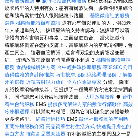
按摩服務推薦
●
旅行社護照代辦服務
EMS技術對於難以燃
燒卡路里的人特別有效；患有荷爾蒙失衡、多囊性卵巢綜合
症和胰島素抗性的人很難燃燒卡路里。
基隆徵信社的服務
選擇
桃園台胞證辦理資訊
還有那些難以運動的人，例如老
年人或超重的人。 拔罐療法的支持者認為，濕拔罐可以清
除體內的有害物質和毒素，進而促進癒合。 當火熄滅時，
將玻璃杯倒置在您的皮膚上，當玻璃杯內的空氣冷卻時，會
產生真空。 隨著血管擴張，這會導致您的皮膚隆起並變
紅。 玻璃放置在原處的時間通常不超過 3
桃園台胞證申請
服務
食品機械解決方案
台中輕井澤按摩服務
專業SEO公司
值得信賴的會計師推薦
南屯按摩服務
經絡調理服務
了解假
牙的選擇
近視雷射視力矯正
全方位除蟲專家
分鐘。 隆重
介紹按摩滾輪轉接器，它提供了一種簡單的方法來塗抹潤膚
乳，同時讓您可以舒緩地按摩皮膚。
大甲放鬆按摩
●
台中
養生會館服務
EMS
提供多元解決方案的數位行銷夥伴
高效
冷凍櫃選擇
可以幫助您減肥，因為它可以讓您的身體燃燒
更多卡路里。
網路行銷技巧
EMS
徵信社服務真的有用嗎
宜蘭外燴服務介紹
高品質養生村生活方式
快速提升膚色的
美白方案
推薦高品質助聽器
有利於減肥的主要原因之一是