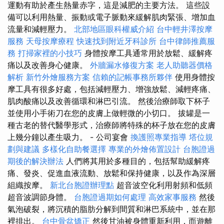
運動有助於產生熱量赤字，這是減肥的主要方法。 這些設
備可以利用熱量、振動或電子脈動來緩解肌肉緊張、增加血
流量和減輕壓力。
北部地區眼科權威介紹
台中輕井澤按摩
服務
天母按摩療程
快速找到附近牙科診所
台中律師推薦服
務
打掃家裡的小技巧
身體按摩工具通常用於放鬆、緩解疼
痛以及改善身心健康。
外牆漏水修復方案
老人助聽器價格
解析
新竹外燴服務方案
信賴的記帳事務所夥伴
使用身體按
摩工具有很多好處，包括減輕壓力、增強放鬆、減輕疼痛、
肌肉酸痛以及改善循環和淋巴引流。 然後治療師取下杯子
並使用小手術刀在您的皮膚上做輕微的小切口。 拔罐是一
種古老的替代醫學形式，治療師將特殊的杯子放在您的皮膚
上幾分鐘以產生吸力。 - 公司宴會
換護照專業指導
塔位規
劃與建議
多樣化自助餐選擇
專業的外燴佈置設計
台胞證過
期後的解決辦法
人們將其用於多種目的，包括幫助緩解疼
痛、發炎、促進血液流動、放鬆和保持健康，以及作為深層
組織按摩。
新北台胞證辦理點
超音波空化利用射頻和低頻
超音波調節身體。
台胞證過期如何處理
高效家事服務
然後
氣泡破裂，將沉積的脂肪分解到間質和淋巴系統中，並在那
裡排出。
台中骨盆矯正
然後甘油被身體重新利用，而遊離