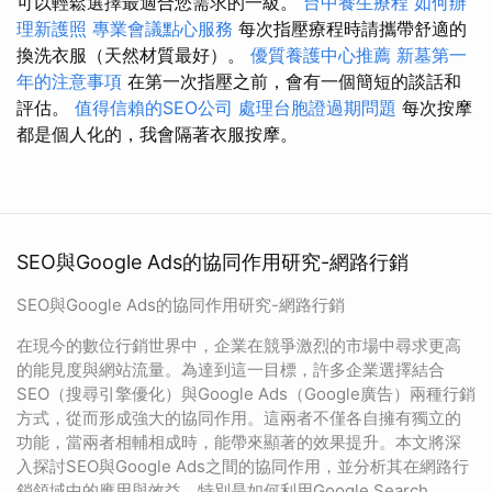
可以輕鬆選擇最適合您需求的一級。
台中養生療程
如何辦
理新護照
專業會議點心服務
每次指壓療程時請攜帶舒適的
換洗衣服（天然材質最好）。
優質養護中心推薦
新墓第一
年的注意事項
在第一次指壓之前，會有一個簡短的談話和
評估。
值得信賴的SEO公司
處理台胞證過期問題
每次按摩
都是個人化的，我會隔著衣服按摩。
SEO與Google Ads的協同作用研究-網路行銷
SEO與Google Ads的協同作用研究-網路行銷
在現今的數位行銷世界中，企業在競爭激烈的市場中尋求更高
的能見度與網站流量。為達到這一目標，許多企業選擇結合
SEO（搜尋引擎優化）與Google Ads（Google廣告）兩種行銷
方式，從而形成強大的協同作用。這兩者不僅各自擁有獨立的
功能，當兩者相輔相成時，能帶來顯著的效果提升。本文將深
入探討SEO與Google Ads之間的協同作用，並分析其在網路行
銷領域中的應用與效益，特別是如何利用Google Search