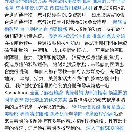
外婚禮外燴解決方案
專業記帳事務所推薦
推薦的月子中心
名單
防水膠使用方法
徵信社費用透明說明
如果您購買5張
合適的通行證，您可以獲得1次免費護理，如果您購買10張
合適的通行證，您每次按摩可以獲得3次免費護理。
撥筋技
術教學
台中地區的台胞證服務
泰式按摩的功效主要在於平
衡和協調能量系統。
優秀室內設計師推薦
推拿推薦與介紹
在按摩過程中，透過按壓和拉伸肌肉，嘗試重新打開並持續
確保能量的自由流動。 增加身體的抵抗力，可用於治療睡
眠障礙、壓力、頭痛和偏頭痛。 治療恢復身體的能量流，
促進身體的和諧運作。 透過刺激反射點，未確診的疾病也
會變得明顯。 每個人都在尋找一個可以放鬆身心、充電的
地方。 寧靜、活力、美麗和活力在我們的按摩沙龍中相
遇。 我們提供的護理將使您的身體和靈魂煥然一新。
Sashalmon
全面了解台胞證
助聽器補助申請指南
換護照的
簡單教學
散光矯正的解決方案
區提供傳統的泰式按摩和清
爽的足部按摩，恭候您的光臨。
SEO最佳實踐
隆鼻塑造完
美輪廓
專業清潔服務
跳蚤防治與清除
按摩療程介紹
我們
來自泰國的按摩師擁有多年的泰式按摩技術經驗，具有數千
年的傳統，這是他在泰國學校學到的。
深入了解SEO的核