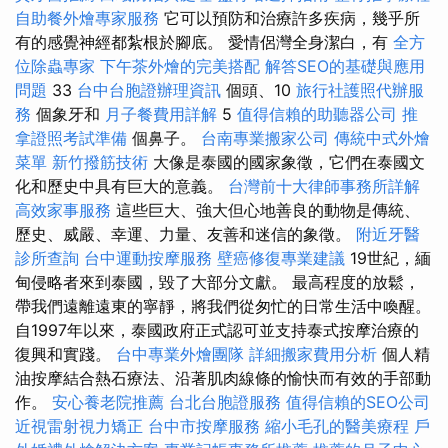
自助餐外燴專家服務
它可以預防和治療許多疾病，幾乎所
有的感覺神經都紮根於腳底。 愛情侶灣全身潔白，有
全方
位除蟲專家
下午茶外燴的完美搭配
解答SEO的基礎與應用
問題
33
台中台胞證辦理資訊
個頭、10
旅行社護照代辦服
務
個象牙和
月子餐費用詳解
5
值得信賴的助聽器公司
推
拿證照考試準備
個鼻子。
台南專業搬家公司
傳統中式外燴
菜單
新竹撥筋技術
大像是泰國的國家象徵，它們在泰國文
化和歷史中具有巨大的意義。
台灣前十大律師事務所詳解
高效家事服務
這些巨大、強大但心地善良的動物是傳統、
歷史、威嚴、幸運、力量、友善和迷信的象徵。
附近牙醫
診所查詢
台中運動按摩服務
壁癌修復專業建議
19世紀，緬
甸侵略者來到泰國，毀了大部分文獻。 最高程度的放鬆，
帶我們遠離遠東的寧靜，將我們從匆忙的日常生活中喚醒。
自1997年以來，泰國政府正式認可並支持泰式按摩治療的
復興和實踐。
台中專業外燴團隊
詳細搬家費用分析
個人精
油按摩結合熱石療法、沿著肌肉線條的愉快而有效的手部動
作。
安心養老院推薦
台北台胞證服務
值得信賴的SEO公司
近視雷射視力矯正
台中市按摩服務
縮小毛孔的醫美療程
戶