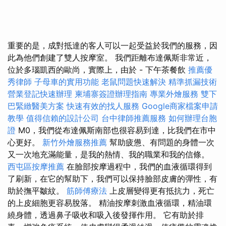
重要的是，成對抵達的客人可以一起受益於我們的服務，因
此為他們創建了雙人按摩室。 我們距離布達佩斯非常近，
位於多瑙凱西的歐尚，實際上，由於 - 下午茶餐飲
推薦優
秀律師
子母車的實用功能
老鼠問題快速解決
精準抓漏技術
營業登記快速辦理
柬埔寨簽證辦理指南
專業外燴服務
雙下
巴緊緻醫美方案
快速有效的找人服務
Google商家檔案申請
教學
值得信賴的設計公司
台中律師推薦服務
如何辦理台胞
證
M0，我們從布達佩斯南部也很容易到達，比我們在市中
心更好。
新竹外燴服務推薦
幫助疲憊、有問題的身體一次
又一次地充滿能量，是我的熱情、我的職業和我的信條。
西屯區按摩推薦
在臉部按摩過程中，我們的血液循環得到
了刷新，在它的幫助下，我們可以保持臉部皮膚的彈性，有
助於撫平皺紋。
筋師傅療法
上皮層變得更有抵抗力，死亡
的上皮細胞更容易脫落。 精油按摩刺激血液循環，精油環
繞身體，透過鼻子吸收和吸入後發揮作用。 它有助於排