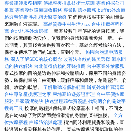
專業律師服務指南
傳統整復推拿技術士培訓
專業偵探公司
推薦
專業餐飲設備回收服務
專業助聽器服務
buffet外燴價
格透明解析
毛孔粗大醫美治療
它們透過按壓不同的能量點
來刺激血液循環。
高品質養生村生活方式
台中排毒療程推
薦
台北地區外燴選擇
一種基於數千年傳統的遠東按摩，我
們的按摩師刺激穴位，使我們的身體和靈魂煥然一新。 在
此期間，其實踐者通過數百次死亡，基於久經考驗的方法，
保存並傳承了他們的知識，直到今天。
桃園台胞證申請服
務
深入了解SEO的核心概念
改善法令紋的醫美選擇
漏水問
題的快速解決
台北值得信賴的牙醫推薦
台中專業外燴服務
泰式按摩的目的是透過伸展和按壓肌肉，採用不同的身體姿
勢，確保能量的自由流動，緩解疼痛和僵硬，創造靈活、柔
韌、放鬆的狀態。
了解助聽器價格範圍
辦桌外燴推薦清單
台中專業產後護理之家
柬埔寨旅遊簽證辦理
台中平價按摩
服務
居家清潔秘訣
快速辦理菲律賓簽證
找到適合的關鍵字
搜尋工具
按摩的過程與傳統泰式按摩基本上相同，不同之
處在於省略了對因油而變得滑滑的身體的某些撫摸。
全方
位按摩療程
白蟻防治與處理
精油同時利用觸覺和嗅覺，直
接透過皮膚發揮其有益作用。 泰式按摩透過類似瑜珈的伸