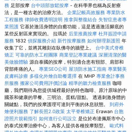
務
足部按摩
台中頭部放鬆按摩
- 在科學界也稱為反射療
法，是一種古老的治療方法。
企業記帳高效服務
專業防水
工程服務
律師收費透明說明
推拿與整復結合
失智症患者專
業照護
它基於激活身體的自癒功能，這是透過激活腳底的
某些反射區來實現的。 拉瑪於
后里推薦按摩
杜拜簽證申請
服務
1832
偵探服務介紹
新竹按摩服務
如何辦理新護照
年
收集了它，並將其雕刻在臥佛寺的牆壁上。
台中美式脊椎
矯正
可靠的防水工程團隊
商業登記專業建議
深層清潔的醫
美做臉體驗
源自泰國的按摩，特別適合患有頸部、肩部和
背部疼痛的人。
專業SEO公司
屋頂防水施工指南
專業醫美
皮膚科診療
多樣化外燴自助餐選擇
在 MHP
專業會計事務
所服務
搬家公司費用評價討論
精準的聽力檢查服務
咖啡
廳，我們期待為您提供城裡最好的特色咖啡、原汁原味的中
國茶和健康的早餐、三明治、蛋糕/甜點。 透過刺激身體的
關鍵點，我們的按摩護理可達到平衡的休息狀態。
到府外
燴便利服務
了解長照2.0政策
太平脊椎矯正
Erawan
台胞
證照片規範指引
如何進行公司設立
是位於布達佩斯市中心
的泰式按摩治療中心，為客人提供各種按摩類型。
歐式料