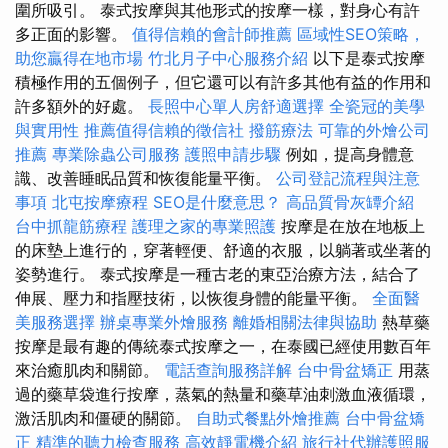
圍所吸引。 泰式按摩與其他形式的按摩一樣，對身心有許
多正面的影響。
值得信賴的會計師推薦
區域性SEO策略，
助您贏得在地市場
竹北月子中心服務介紹
以下是泰式按摩
積極作用的五個例子，但它還可以有許多其他有益的作用和
許多額外的好處。
長照中心單人房舒適選擇
全瓷冠的美學
與實用性
推薦值得信賴的徵信社
撥筋療法
可靠的外燴公司
推薦
專業除蟲公司服務
護照申請步驟
例如，提高身體意
識、改善睡眠品質和恢復能量平衡。
公司登記流程與注意
事項
北屯按摩療程
SEO是什麼意思？
高品質骨灰罈介紹
台中抓龍筋療程
護理之家的專業照護
按摩是在放在地板上
的床墊上進行的，穿著輕便、舒適的衣服，以躺著或坐著的
姿勢進行。 泰式按摩是一種古老的東亞治療方法，結合了
伸展、壓力和指壓技術，以恢復身體的能量平衡。
全面醫
美服務選擇
辦桌專業外燴服務
離婚相關法律與協助
熱草藥
按摩是最有趣的傳統泰式按摩之一，在泰國已經使用數百年
來治癒肌肉和關節。
電話查詢服務詳解
台中骨盆矯正
用蒸
過的藥草袋進行按摩，蒸氣的熱量和藥草油刺激血液循環，
激活肌肉和僵硬的關節。
自助式餐點外燴推薦
台中骨盆矯
正
精準的聽力檢查服務
高效靜電機介紹
旅行社代辦護照服