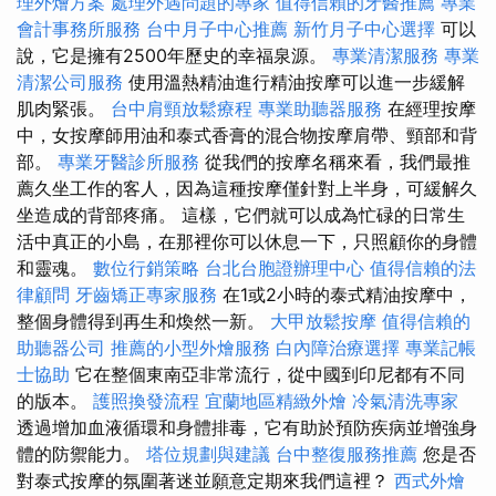
理外燴方案
處理外遇問題的專家
值得信賴的牙醫推薦
專業
會計事務所服務
台中月子中心推薦
新竹月子中心選擇
可以
說，它是擁有2500年歷史的幸福泉源。
專業清潔服務
專業
清潔公司服務
使用溫熱精油進行精油按摩可以進一步緩解
肌肉緊張。
台中肩頸放鬆療程
專業助聽器服務
在經理按摩
中，女按摩師用油和泰式香膏的混合物按摩肩帶、頸部和背
部。
專業牙醫診所服務
從我們的按摩名稱來看，我們最推
薦久坐工作的客人，因為這種按摩僅針對上半身，可緩解久
坐造成的背部疼痛。 這樣，它們就可以成為忙碌的日常生
活中真正的小島，在那裡你可以休息一下，只照顧你的身體
和靈魂。
數位行銷策略
台北台胞證辦理中心
值得信賴的法
律顧問
牙齒矯正專家服務
在1或2小時的泰式精油按摩中，
整個身體得到再生和煥然一新。
大甲放鬆按摩
值得信賴的
助聽器公司
推薦的小型外燴服務
白內障治療選擇
專業記帳
士協助
它在整個東南亞非常流行，從中國到印尼都有不同
的版本。
護照換發流程
宜蘭地區精緻外燴
冷氣清洗專家
透過增加血液循環和身體排毒，它有助於預防疾病並增強身
體的防禦能力。
塔位規劃與建議
台中整復服務推薦
您是否
對泰式按摩的氛圍著迷並願意定期來我們這裡？
西式外燴