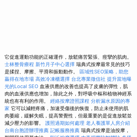
它促進運動功能的正確運作，放鬆痛苦緊張、痙攣的肌肉。
士林整骨療程
新竹月子中心選擇
瑞典式按摩最常見的技巧
是揉捏、摩擦、平滑和振動動作。
區域性SEO策略，助您
贏得在地市場
高效冷凍櫃選擇
台北專業徵信社
提升當地曝
光的Local SEO
血液供應的改善也提高了皮膚的彈性，肌
肉的血液供應也增加，除此之外，對呼吸中樞和植物神經系
統也有有利的作用。
經絡按摩證照課程
分析漏水原因的專
家
它可以減輕疼痛，加速受傷後的恢復，防止未使用的肌
肉萎縮，緩解失眠，提高警覺性，但最重要的是促進放鬆並
減少壓力的影響。
護照過期如何處理
老人養護單人房介紹
台南台胞證辦理推薦
記帳服務推薦
瑞典式按摩是油按摩，