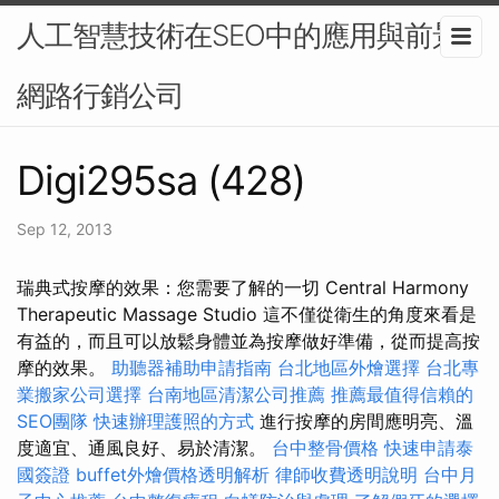
人工智慧技術在SEO中的應用與前景-
網路行銷公司
Digi295sa (428)
Sep 12, 2013
瑞典式按摩的效果：您需要了解的一切 Central Harmony
Therapeutic Massage Studio 這不僅從衛生的角度來看是
有益的，而且可以放鬆身體並為按摩做好準備，從而提高按
摩的效果。
助聽器補助申請指南
台北地區外燴選擇
台北專
業搬家公司選擇
台南地區清潔公司推薦
推薦最值得信賴的
SEO團隊
快速辦理護照的方式
進行按摩的房間應明亮、溫
度適宜、通風良好、易於清潔。
台中整骨價格
快速申請泰
國簽證
buffet外燴價格透明解析
律師收費透明說明
台中月