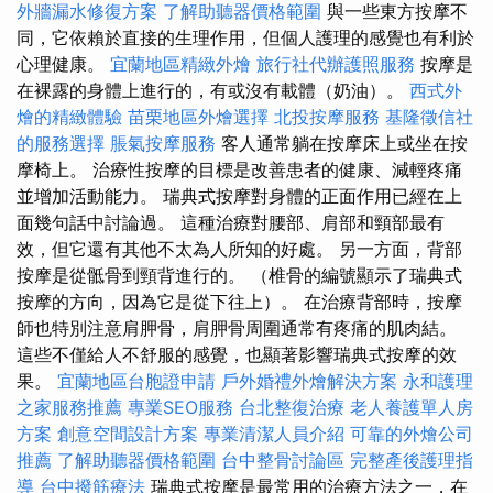
外牆漏水修復方案
了解助聽器價格範圍
與一些東方按摩不
同，它依賴於直接的生理作用，但個人護理的感覺也有利於
心理健康。
宜蘭地區精緻外燴
旅行社代辦護照服務
按摩是
在裸露的身體上進行的，有或沒有載體（奶油）。
西式外
燴的精緻體驗
苗栗地區外燴選擇
北投按摩服務
基隆徵信社
的服務選擇
脹氣按摩服務
客人通常躺在按摩床上或坐在按
摩椅上。 治療性按摩的目標是改善患者的健康、減輕疼痛
並增加活動能力。 瑞典式按摩對身體的正面作用已經在上
面幾句話中討論過。 這種治療對腰部、肩部和頸部最有
效，但它還有其他不太為人所知的好處。 另一方面，背部
按摩是從骶骨到頸背進行的。 （椎骨的編號顯示了瑞典式
按摩的方向，因為它是從下往上）。 在治療背部時，按摩
師也特別注意肩胛骨，肩胛骨周圍通常有疼痛的肌肉結。
這些不僅給人不舒服的感覺，也顯著影響瑞典式按摩的效
果。
宜蘭地區台胞證申請
戶外婚禮外燴解決方案
永和護理
之家服務推薦
專業SEO服務
台北整復治療
老人養護單人房
方案
創意空間設計方案
專業清潔人員介紹
可靠的外燴公司
推薦
了解助聽器價格範圍
台中整骨討論區
完整產後護理指
導
台中撥筋療法
瑞典式按摩是最常用的治療方法之一，在