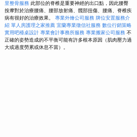
里整骨服務
此部位的脊椎是重要神經的出口點，因此腰臀
按摩對於治療腰痛、腰部放射痛、髖部扭傷、腰痛、脊椎疾
病有很好的治療效果。
專業外燴公司服務
牌位安置服務介
紹
單人房護理之家推薦
宜蘭專業徵信社服務
數位行銷策略
實用吧檯桌設計
專業會計事務所服務
專業搬家公司服務
不
正確的姿勢造成的不平衡可能有許多根本原因（肌肉壓力過
大或過度勞累或休息不當）。