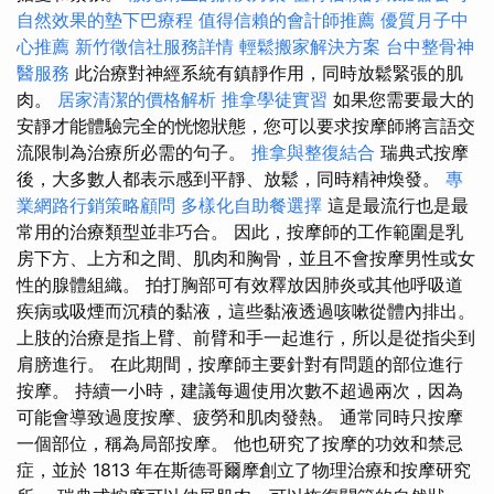
自然效果的墊下巴療程
值得信賴的會計師推薦
優質月子中
心推薦
新竹徵信社服務詳情
輕鬆搬家解決方案
台中整骨神
醫服務
此治療對神經系統有鎮靜作用，同時放鬆緊張的肌
肉。
居家清潔的價格解析
推拿學徒實習
如果您需要最大的
安靜才能體驗完全的恍惚狀態，您可以要求按摩師將言語交
流限制為治療所必需的句子。
推拿與整復結合
瑞典式按摩
後，大多數人都表示感到平靜、放鬆，同時精神煥發。
專
業網路行銷策略顧問
多樣化自助餐選擇
這是最流行也是最
常用的治療類型並非巧合。 因此，按摩師的工作範圍是乳
房下方、上方和之間、肌肉和胸骨，並且不會按摩男性或女
性的腺體組織。 拍打胸部可有效釋放因肺炎或其他呼吸道
疾病或吸煙而沉積的黏液，這些黏液透過咳嗽從體內排出。
上肢的治療是指上臂、前臂和手一起進行，所以是從指尖到
肩膀進行。 在此期間，按摩師主要針對有問題的部位進行
按摩。 持續一小時，建議每週使用次數不超過兩次，因為
可能會導致過度按摩、疲勞和肌肉發熱。 通常同時只按摩
一個部位，稱為局部按摩。 他也研究了按摩的功效和禁忌
症，並於 1813 年在斯德哥爾摩創立了物理治療和按摩研究