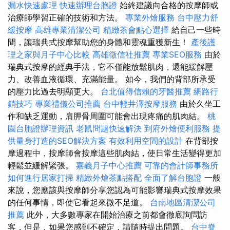
漏水快速處理
快速辦理台胞證
始終建議向合格的按摩師或
治療師學習正確的技術和方法。
專業外燴服務
台中壓力舒
緩按摩
高雄專業清潔公司
精緻茶會點心選擇
給自己一些時
間，讓瑞典式按摩幫助您的身體和靈魂重獲新生！
產後護
理之家與月子中心比較
高雄徵信社推薦
專業SEO服務
由於
瑞典式按摩的經典手法，它不僅能放鬆肌肉，還能緩解壓
力、改善血液循環、充滿能量。 如今，我們的背部所承受
的壓力比過去明顯更大。
台北值得信賴的牙醫推薦
網路行
銷技巧
專業禮儀公司推薦
台中輕井澤按摩服務
由於久坐工
作和缺乏運動，肩胛骨周圍可能會出現疼痛的肌肉結。
桃
園台胞證辦理資訊
老鼠問題快速解決
到府外燴便利服務
提
供量身打造的SEO解決方案
有效利用空間的設計
在背部按
摩過程中，按摩師會按摩這些肌肉結，使日常生活變得更加
輕鬆並緩解緊張。
嘉義月子中心推薦
可靠的會計師事務所
如何進行居家打掃
精緻外燴茶點搭配
全面了解台胞證
一般
來說，您應該與按摩師分享您認為可能影響瑞典式按摩效果
的任何事情，即使它看起來微不足道。
台南地區清潔公司
推薦
此外，大多數專家在開始治療之前都會徹底詢問訪
客，但是，如果您感到不確定，請隨時提出問題。
台中脊