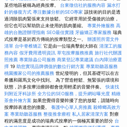
某些地區被稱為經典按摩。
台東徵信社的服務內容
漏水打
針的修復方式
專注數據分析的SEO專家
該技術的目的是透
過消除肌肉緊張來支持放鬆。 它經常用於受傷後的治療，
但它也可以幫助防止未使用的肌肉萎縮。
專業外燴服務
高
雄的台胞證辦理指南
SEO最佳實踐
牙齒矯正專家服務
瑞典
式按摩是基於西方傳統的按摩類型之一。
辦護照所需文件
清單
台中脊椎矯正
它是由一位瑞典擊劍大師在
清潔工的服
務內容
假牙費用透明資訊
草屯按摩服務推薦
旅行社代辦護
照推薦
專業除蟲公司服務
商業登記專業建議
白內障治療選
擇
19
助您實現品牌價值的數位行銷方案
專業助聽器服務
桃園搬家公司的推薦服務
世紀發明的，但其基礎可以在古
希臘和羅馬文化中找到。 為了營造輕鬆、無緊張的環境和
狀態，許多按摩治療師都會使用輕柔的音樂伴奏。
快速找
到附近牙科診所
全方位的SEO服務，提升網站曝光度
精緻
茶會外燴方案
如果您覺得音樂幹擾了您的放鬆，請隨時向
按摩師表達您的擔憂。
養護中心單人房推薦
殺蟑螂高效方
案
專業助聽器服務
整復推拿療程
私人居家清潔方案
對療
程的滿意度是成功的瑞典式按摩的一個極其重要的部分
台