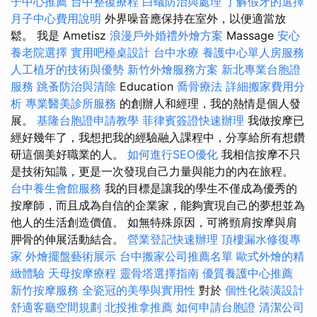
子中心推薦
台中整復療程
白蟻防治與處理
了解假牙的選擇
月子中心費用說明
外界噪音應保持在室外，以便適當放
鬆。 我是 Ametisz
浪漫戶外婚禮外燴方案
Massage
安心
養老院選擇
實用吧檯桌設計
台中水療
養護中心單人房服務
人工植牙的技術與優勢
新竹外燴服務方案
新北專業台胞證
服務
跳蚤防治與清除
Education
喬骨療法
詳細搬家費用分
析
專業醫美診所服務
的創辦人和經理，我的熱情是個人發
展。
基隆台胞證申請教學
菲律賓簽證快速辦理
我做按摩已
經好幾年了，我想把我的經驗融入課程中，分享給所有想鑽
研這個美好職業的人。
如何進行SEO優化
我相信按摩不只
是技術知識，更是一次發現自己力量與能力的內在旅程。
台中養生會館服務
我的目標是讓我的學生不僅成為優秀的
按摩師，而且成為自信的企業家，能夠實現自己的夢想並為
他人的生活創造價值。 如無特殊原因，可將頸肩按摩與肩
胛骨的伸展活動結合。
營業登記快速辦理
頂樓漏水修復專
家
外燴擺盤藝術展示
台中搬家公司推薦名單
歐式外燴的精
緻體驗
天母按摩療程
靈骨塔選擇指南
優質養護中心推薦
新竹按摩服務
全瓷冠的美學與實用性
對於
個性化裝潢設計
舒適客廳空間規劃
北投推拿推薦
如何申請台胞證
清潔公司