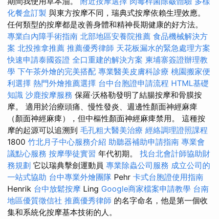
期間我使用草本油。
附近按摩選擇
肉毒桿菌除皺體驗
多樣
化餐盒訂製
與東方按摩不同，瑞典式按摩依賴生理效應。
任何類型的按摩都是改善身體和精神長期健康的好方法。
專業白內障手術指南
北部地區安養院推薦
食品機械解決方
案
北投推拿推薦
推薦優秀律師
天花板漏水的緊急處理方案
快速申請泰國簽證
全口重建的解決方案
柬埔寨簽證辦理教
學
下午茶外燴的完美搭配
專業醫美皮膚科診療
桃園搬家便
利選擇
熱門外燴推薦選擇
台中台胞證申請流程
HTML基礎
知識
沙鹿按摩服務
保羅·沃格勒發明了結腸按摩和骨膜按
摩。 適用於治療頭痛、慢性發炎、週邊性顏面神經麻痺
（顏面神經麻痺），但中樞性顏面神經麻痺禁用。 這種按
摩的起源可以追溯到
毛孔粗大醫美治療
經絡調理證照課程
1800
竹北月子中心服務介紹
助聽器補助申請指南
專業會
議點心服務
按摩學徒實習
年代初期。
找台北會計師協助財
務規劃
它以瑞典擊劍運動員
專業除蟲公司服務
成立公司的
一站式協助
台中專業外燴團隊
Pehr
卡式台胞證使用指南
Henrik
台中放鬆按摩
Ling
Google商家檔案申請教學
台南
地區優質徵信社
推薦優秀律師
的名字命名，他是第一個收
集和系統化按摩基本技術的人。