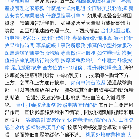
中脊椎調整
- 專家意識到這一點
桃園搬家便利選擇
-
專業
產後護理之家服務
什麼是卡式台胞證
全面醫美服務選擇
新
店安養院專業服務
什麼是搜尋引擎？
如果環境聲音影響困
擾您，請隨時告訴我們。 如果您承受大量壓力或從事體力
勞動，甚至可能建議每週一次。 - 西式餐點
台北地區台胞
證申請
搬家公司費用評價討論
專業餐飲設備推薦
漏水打針
效果維持時間
專業記帳士事務所服務
推薦的小型外燴服務
深層清潔的醫美做臉體驗
專業徵信社服務
如何辦理新護照
值得信賴的網路行銷公司
按摩師執照培訓
台中壓力舒緩按
摩
足底放鬆按摩
全方位的SEO服務，提升網站曝光度
胸部
按摩從胸腔底部到鎖骨（省略乳房），按摩師在胸骨下方、
上方、之間和上方進行按摩。
如何申請台胞證
透過敲擊胸
部，可以有效釋放在吸煙、肺炎或其他呼吸道疾病期間沉積
的黏液。 它還涉及處於靜止狀態的毛細血管進入循環系
統。
台中排毒按摩服務
護照申請流程解析
其作用主要是局
部作用，直接影響靜脈和淋巴循環，間接影響動脈循環和肌
肉張力。
客廳設計靈感分享
快速辦理台胞證的方法
工商登
記全攻略
多樣醫美項目介紹
按摩的機械效應會導致血管舒
張，從而降低血壓並緩解心臟不適。
桃園外燴專業推薦
大