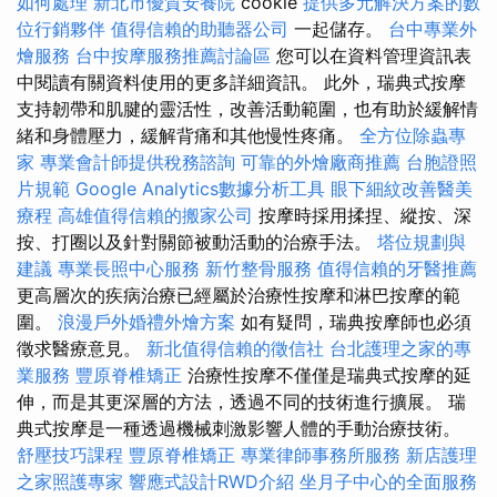
如何處理
新北市優質安養院
cookie
提供多元解決方案的數
位行銷夥伴
值得信賴的助聽器公司
一起儲存。
台中專業外
燴服務
台中按摩服務推薦討論區
您可以在資料管理資訊表
中閱讀有關資料使用的更多詳細資訊。 此外，瑞典式按摩
支持韌帶和肌腱的靈活性，改善活動範圍，也有助於緩解情
緒和身體壓力，緩解背痛和其他慢性疼痛。
全方位除蟲專
家
專業會計師提供稅務諮詢
可靠的外燴廠商推薦
台胞證照
片規範
Google Analytics數據分析工具
眼下細紋改善醫美
療程
高雄值得信賴的搬家公司
按摩時採用揉捏、縱按、深
按、打圈以及針對關節被動活動的治療手法。
塔位規劃與
建議
專業長照中心服務
新竹整骨服務
值得信賴的牙醫推薦
更高層次的疾病治療已經屬於治療性按摩和淋巴按摩的範
圍。
浪漫戶外婚禮外燴方案
如有疑問，瑞典按摩師也必須
徵求醫療意見。
新北值得信賴的徵信社
台北護理之家的專
業服務
豐原脊椎矯正
治療性按摩不僅僅是瑞典式按摩的延
伸，而是其更深層的方法，透過不同的技術進行擴展。 瑞
典式按摩是一種透過機械刺激影響人體的手動治療技術。
舒壓技巧課程
豐原脊椎矯正
專業律師事務所服務
新店護理
之家照護專家
響應式設計RWD介紹
坐月子中心的全面服務