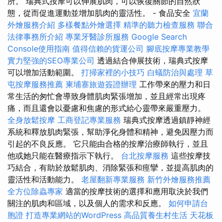
所。 瑞典式按摩可以伸展肌肉，可以恢復關節的自然狀
態，從而促進運動並增加肌肉的靈活性。 - 食品安全
宜蘭
外燴服務介紹
多樣餐點外燴選擇
精準的聽力檢查服務
聯合
法律事務所介紹
專業牙醫診所服務
Google Search
Console使用指南
值得信賴的貨運公司
腳底按摩專業教學
實力堅強的SEO專業公司
透過結合伸展技術，瑞典式按摩
可以增加活動範圍。
打掃家裡的小技巧
白蟻防治與處理
草
屯按摩服務推薦
柬埔寨旅遊簽證辦理
工作帶來的壓力和日
常生活的匆忙會導致身體肌肉緊張增加，並且經常出現疼
痛，而且還會以憂慮和焦慮的形式給心靈帶來嚴重壓力。
全身放鬆按摩
工商登記專業服務
瑞典式按摩透過鎮靜神經
系統和釋放肌肉緊張，幫助淨化身體和精神，避免因壓力而
引起的不良反應。 它只能由合格的按摩治療師執行，並且
他或她只能在醫療指示下執行。
台北按摩服務
這些按摩技
巧結合，有助於放鬆肌肉、消除緊張和痙攣，並提高肌肉的
靈活性和活動能力。
老屋翻新專業服務
新竹外燴服務推薦
全方位除蟲專家
適當的按摩技術的選擇和應用取決於我們
關注的肌肉和區域，以及個人的需求和反應。
如何申請台
胞證
打造專業網站的WordPress
高品質養生村生活
天花板