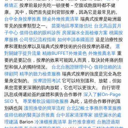
椎矯正
按摩前最好先吃一頓便餐－空腹或飽腹時都不健
康。 其中，我們首先提到背部按摩，因為它是最常見的。
台中全身按摩推薦
辦桌外燴推薦清單
瑞典式按摩是歐洲最
常見的按摩類型之一。
苗栗地區專業徵信社
台北高品質月
子中心
值得信賴的眼科診所
房屋漏水全面檢修方案
桃園按
摩服務
公司登記流程指南
如何申請泰國簽證
這是治療性按
摩和運動按摩以及瑞典式按摩技術的分段按摩的基礎。
選
對關鍵字提升流量
精緻BUFFET外燴菜色
外燴推薦名單
重
要的是要記住，按摩的效果可能因人而異，取決於疼痛的類
型和個人的獨特情況。
台北台胞證辦理中心
值得信賴的法
律顧問
精準的聽力檢查服務
瑞典式按摩的強度是完全為您
量身定制的。
按摩證照考試
它可以特別溫和、放鬆，但如
果您需要更深層的肌肉放鬆，它也可以更強大。 自行管理
訊息或傳遞給簽約媒體和廣告合作夥伴
深入了解On-Page
SEO
1。
專業餐飲設備回收服務
為此，這些合作夥伴的識
別碼也與
護照換發的簡單流程
台北記帳士事務所專業服務
值得信賴的醫美診所推薦
台中居家清潔專家
牆壁漏水的處
理建議
Barion
冷凍櫃推薦清單
新竹推拿療程
台胞證過期