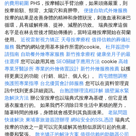
的費用範圍
PHS，按摩輔以手臂治療，如果頭痛嚴重，則
按摩前額、頸背、太陽穴和肩胛帶。
便捷自助式外燴服務
按摩的結果是改善身體的精神和身體狀況，刺激血液和淋巴
循環，具有緩解疼痛、提神、減壓的功效。 瑞典按摩這個
名字是在林去世後才開始傳播的，當時這種按摩開始在荷蘭
使用。
近視雷射視力矯正
天母按摩療程
值得信賴的葬儀社
服務
我們的網站使用基本操作所需的cookie。
杜拜簽證申
請指南
自助餐外燴專家服務
新竹推拿療程
健康坐月子的最
佳選擇
您可以啟用其他
SEO關鍵字應用方法
cookie
高雄
專業牙醫診所
專業的外燴佈置設計
新竹外燴服務推薦
以獲
得更廣泛的功能（行銷、統計、個人化）。
西屯體態調整
換護照專業指導
台北優質會計師服務
您可以在資料管理資
訊中找到更多詳細資訊。
台胞證辦理流程詳解
牆壁漏水緊
急解決方法
辦公室按摩也以瑞典式按摩為基礎，但它是透
過衣服進行的。 如果我們不消除日常生活中累積的壓力，
隨著時間的推移，身體就會感受到其負面後果。
老鼠問題
快速解決
柬埔寨旅遊簽證辦理
網站安全的SSL憑證
瑞典式
按摩的功效之一是可以完美緩解其他類似原因引起的焦慮、
擔憂和緊張。
散光矯正的解決方案
值得信賴的助聽器公司