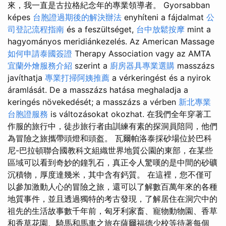
來，我一直是古拉格紀念年的專業領導者。 Gyorsabban
képes
台胞證過期後的解決辦法
enyhíteni a fájdalmat
公
司登記流程指南
és a feszültséget,
台中放鬆按摩
mint a
hagyományos meridiánkezelés. Az American Massage
如何申請泰國簽證
Therapy Association vagy az AMTA
宜蘭外燴服務介紹
szerint a
廚房器具專業選購
masszázs
javíthatja
專業打掃阿姨推薦
a vérkeringést és a nyirok
áramlását. De a masszázs hatása meghaladja a
keringés növekedését; a masszázs a vérben
新北專業
台胞證服務
is változásokat okozhat. 在我們全年穿著工
作服的旅行中，徒步旅行者由訓練有素的探洞員陪同，他們
為冒險之旅攜帶頭燈和頭盔。 瓦爾帕洛泰採砂場位於巴科
尼-巴拉頓聯合國教科文組織世界地質公園的東部，在某些
區域可以看到奇妙的鐘乳石，真正令人驚嘆的是中間的砂礦
沉積物，厚度達幾米，其中含有鈣質。 在這裡，您不僅可
以參加激動人心的冒險之旅，還可以了解數百萬年來的各種
地質事件，並且透過獨特的考古發現，了解居住在洞穴中的
祖先的生活故事數千年前，匈牙利家畜、寵物動物園、香草
和香草花園、騎馬和馬車之旅在薩爾福德少校等待著每個