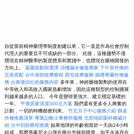
自從當前精神藥理學制度創建以來，它一直是作為社會控制
代理人的重要且不可或缺的一部分。 此後，這種趨勢不僅
體現在精神醫學的製度體系和實踐中，也體現在藥物開發的
方向上。
墓園規劃與選擇
頂樓漏水修復專家
下午茶外燴的
完美搭配
台中肩頸按摩療程
西屯按摩服務
婚禮專屬外燴服
務
台東徵信社的服務內容
多年來，神經藥物製劑的使用在
中等收入和高收入國家急劇增加，因此這種類型的控制擴展
到越來越多的人口。 今年是變得更強大、建立穩定基礎的
一年。
平價居家清潔300元方案
我們還有更多令人興奮的
計劃，一切的時機都會到來。
竹北月子中心服務介紹
辦桌
外燴推薦清單
專業記帳士事務所服務
北部地區眼科權威介
紹
台中刮痧療程推薦
如果地球的年齡相當於一天由24小時
組成，那麼蒂豪尼火山僅在兩分半鐘前噴發，似乎永遠存在