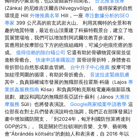
獨特的小聚居地，也以蕾絲製作而聞名。
台北推拿按摩
(Zánka) 的尼維吉沃爾吉(Nivegyvölgy)。 值得探索的自然
環境是 Hill
外燴推薦名單
Hill，一座
專注數據分析的SEO
專家
399 公尺高的前玄武岩火山。 利用其獨特的全景和有
趣的地質特徵，最近在山頂重建了科蘇特觀景台，建立了地
質展覽場地，我們可以增加對阿武爾坎教育步道的了解。
當應用於按摩部位下方的疤痕組織時，可減少疤痕疙瘩的形
成。
值得信賴的除白蟻公司
它還有助於骨礦物質保留並促
進軟骨癒合。
快速申請泰國簽證
當骨頭骨折時，身體會在
骨折部位自然形成新血管網。
台中月子中心推薦
按摩可增
加紋理周圍的循環，有助於骨折癒合。
音波拉皮緊緻肌膚
其中，負責縣權城市發展的無職部長拉霍斯·科薩（Lajos
專
業抓姦服務指南
Kósa）和負責阿帕克斯核電廠兩個新區塊
規劃、建設和調試的無職部長亞諾什·蘇利（János
大雅按
摩服務
Süli）也將發表演說。
Google商家檔案申請教學
這
位部長在對士兵們發表演說時也強調，我們正在部隊發展計
畫中增加國防開支，「到2024年，匈牙利國防預算將達到
GDP的2%」。 我是關於巴拉頓湖的音樂、文學、藝術晚
會“Ábrándés költséts”的創始人和表演者，自 2016 年以