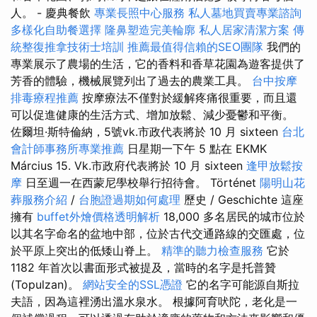
人。 - 慶典餐飲
專業長照中心服務
私人墓地買賣專業諮詢
多樣化自助餐選擇
隆鼻塑造完美輪廓
私人居家清潔方案
傳
統整復推拿技術士培訓
推薦最值得信賴的SEO團隊
我們的
專業展示了農場的生活，它的​​香料和香草花園為遊客提供了
芳香的體驗，機械展覽列出了過去的農業工具。
台中按摩
排毒療程推薦
按摩療法不僅對於緩解疼痛很重要，而且還
可以促進健康的生活方式、增加放鬆、減少憂鬱和平衡。
佐爾坦·斯特倫納，5號vk.市政代表將於 10 月 sixteen
台北
會計師事務所專業推薦
日星期一下午 5 點在 EKMK
Március 15. Vk.市政府代表將於 10 月 sixteen
逢甲放鬆按
摩
日至週一在西蒙尼學校舉行招待會。 Történet
陽明山花
葬服務介紹
/
台胞證過期如何處理
歷史 / Geschichte 這座
擁有
buffet外燴價格透明解析
18,000 多名居民的城市位於
以其名字命名的盆地中部，位於古代交通路線的交匯處，位
於平原上突出的低矮山脊上。
精準的聽力檢查服務
它於
1182 年首次以書面形式被提及，當時的名字是托普贊
(Topulzan)。
網站安全的SSL憑證
它的名字可能源自斯拉
夫語，因為這裡湧出溫水泉水。 根據阿育吠陀，老化是一