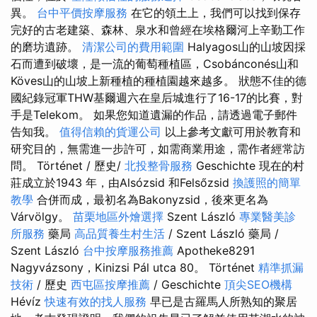
異。
台中平價按摩服務
在它的領土上，我們可以找到保存
完好的古老建築、森林、泉水和曾經在埃格爾河上辛勤工作
的磨坊遺跡。
清潔公司的費用範圍
Halyagos山的山坡因採
石而遭到破壞，是一流的葡萄種植區，Csobánconés山和
Köves山的山坡上新種植的種植園越來越多。 狀態不佳的德
國紀錄冠軍THW基爾週六在皇后城進行了16-17的比賽，對
手是Telekom。 如果您知道遺漏的作品，請透過電子郵件
告知我。
值得信賴的貨運公司
以上參考文獻可用於教育和
研究目的，無需進一步許可，如需商業用途，需作者經常訪
問。 Történet / 歷史/
北投整骨服務
Geschichte 現在的村
莊成立於1943 年，由Alsózsid 和Felsőzsid
換護照的簡單
教學
合併而成，最初名為Bakonyzsid，後來更名為
Várvölgy。
苗栗地區外燴選擇
Szent László
專業醫美診
所服務
藥局
高品質養生村生活
/ Szent László 藥局 /
Szent László
台中按摩服務推薦
Apotheke8291
Nagyvázsony，Kinizsi Pál utca 80。 Történet
精準抓漏
技術
/ 歷史
西屯區按摩推薦
/ Geschichte
頂尖SEO機構
Hévíz
快速有效的找人服務
早已是古羅馬人所熟知的聚居