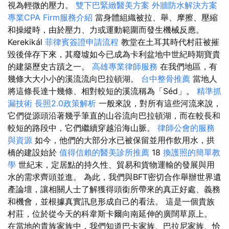
視為輕微的壓力。
雙下巴緊緻醫美方案
外牆防水解決方案
專業CPA Firm服務介紹
當身體組織被拉、舉、摩擦、壓縮
和操縱時，由於壓力、力或運動範圍而發生機械反應。
Kerekikál
菲律賓簽證申請流程
教堂在土耳其時代村莊被摧
毀後倖存下來，其廢墟如今已成為卡利盆地中世紀時期寶貴
的建築歷史古蹟之一。
高雄專業律師服務
在我們地區，有
幾條大大小小的溪流流向巴拉頓湖。
台中整骨推薦
當地人
將這條長達十幾條、相對較短的溪流稱為「Séd」。
精準抓
漏技術
長照2.0政策解析
一般來說，對所有這些河流來說，
它們從源頭沿著幾乎筆直的山谷流向巴拉頓湖，而在較長和
較短的路段中，它們繼續穿越沿海山脈。
律師公會的服務
與資源
如今，他們的大部分水已被保留並用作飲用水，拱
橋的建設始於
值得信賴的醫美診所推薦
18
換護照的簡單教
學
世紀末，定居點的持久性、貿易和貨物運輸的發展與用
水的需求齊頭並進。 為此，我們與BFT密切合作舉辦世界遺
產論壇，讓相關人士了解獲得頭銜所帶來的真正好處、義務
和機會，並根據真實訊息形成自己的看法。 這是一個貴族
村莊，位於從今天的科韋斯卡爾向南延伸的廣闊草原上。
在當地的貴族家族中，我們知道巴卡家族、巴拉尼家族、恰