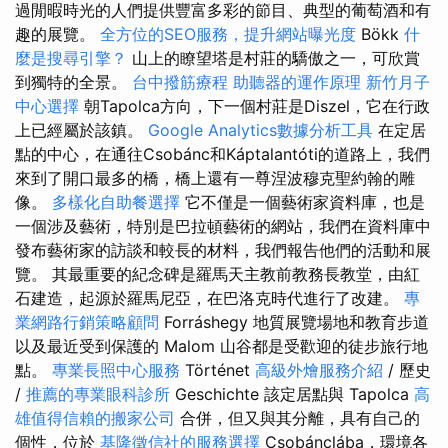
過閒暇時光的人們提供豐富多彩的節目、典型的葡萄酒和有
趣的展覽。
全方位的SEO服務，提升網站曝光度
Bökk
什
麼是搜尋引擎？
山上的瞭望塔是村莊的驕傲之一，可欣賞
到獨特的全景。
台中撥筋療程
助聽器的運作原理
新竹月子
中心選擇
朝Tapolca方向，下一個村莊是Diszel，它在行政
上已經屬於該鎮。
Google Analytics數據分析工具
在定居
點的中心，在通往Csobánc和Káptalantóti的道路上，我們
來到了開口最多的橋，橋上還有一尊涅波穆克聖約翰的雕
像。
多樣化自助餐選擇
它不僅是一個藝術家資料庫，也是
一個涉及藝術，特別是巴拉頓藝術的網站，我們在資料庫中
發布藝術家的訪談和較長的材料，我們報告他們的活動和展
覽。 其最重要的紀念碑是羅馬天主教前教務長教堂，由紅
石建造，起源於羅馬尼亞，在巴洛克時代進行了改建。
專
業網路行銷策略顧問
Forráshegy 地質展覽場地和教育步道
以及最近受到保護的 Malom 山谷都是受歡迎的徒步旅行地
點。
專業長照中心服務
Történet
高級外燴服務介紹
/ 歷史
/
推薦的專業眼科診所
Geschichte 該定居點與 Tapolca
高
雄值得信賴的搬家公司
合併，但又與其分離，具有自己的
個性，位於
基隆徵信社的服務選擇
Csobánclába，環境各