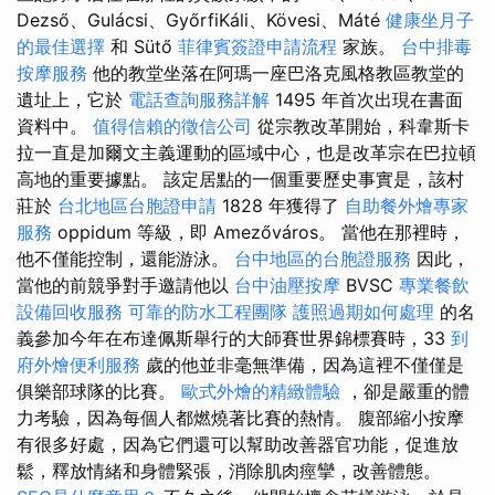
Dezső、Gulácsi、GyőrfiKáli、Kövesi、Máté
健康坐月子
的最佳選擇
和 Sütő
菲律賓簽證申請流程
家族。
台中排毒
按摩服務
他的教堂坐落在阿瑪一座巴洛克風格教區教堂的
遺址上，它於
電話查詢服務詳解
1495 年首次出現在書面
資料中。
值得信賴的徵信公司
從宗教改革開始，科韋斯卡
拉一直是加爾文主義運動的區域中心，也是改革宗在巴拉頓
高地的重要據點。 該定居點的一個重要歷史事實是，該村
莊於
台北地區台胞證申請
1828 年獲得了
自助餐外燴專家
服務
oppidum 等級，即 Amezőváros。 當他在那裡時，
他不僅能控制，還能游泳。
台中地區的台胞證服務
因此，
當他的前競爭對手邀請他以
台中油壓按摩
BVSC
專業餐飲
設備回收服務
可靠的防水工程團隊
護照過期如何處理
的名
義參加今年在布達佩斯舉行的大師賽世界錦標賽時，33
到
府外燴便利服務
歲的他並非毫無準備，因為這裡不僅僅是
俱樂部球隊的比賽。
歐式外燴的精緻體驗
，卻是嚴重的體
力考驗，因為每個人都燃燒著比賽的熱情。 腹部縮小按摩
有很多好處，因為它們還可以幫助改善器官功能，促進放
鬆，釋放情緒和身體緊張，消除肌肉痙攣，改善體態。