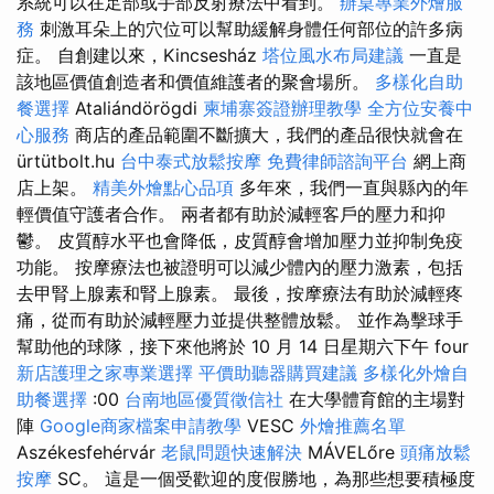
系統可以在足部或手部反射療法中看到。
辦桌專業外燴服
務
刺激耳朵上的穴位可以幫助緩解身體任何部位的許多病
症。 自創建以來，Kincsesház
塔位風水布局建議
一直是
該地區價值創造者和價值維護者的聚會場所。
多樣化自助
餐選擇
Ataliándörögdi
柬埔寨簽證辦理教學
全方位安養中
心服務
商店的產品範圍不斷擴大，我們的產品很快就會在
ürtütbolt.hu
台中泰式放鬆按摩
免費律師諮詢平台
網上商
店上架。
精美外燴點心品項
多年來，我們一直與縣內的年
輕價值守護者合作。 兩者都有助於減輕客戶的壓力和抑
鬱。 皮質醇水平也會降低，皮質醇會增加壓力並抑制免疫
功能。 按摩療法也被證明可以減少體內的壓力激素，包括
去甲腎上腺素和腎上腺素。 最後，按摩療法有助於減輕疼
痛，從而有助於減輕壓力並提供整體放鬆。 並作為擊球手
幫助他的球隊，接下來他將於 10 月 14 日星期六下午 four
新店護理之家專業選擇
平價助聽器購買建議
多樣化外燴自
助餐選擇
:00
台南地區優質徵信社
在大學體育館的主場對
陣
Google商家檔案申請教學
VESC
外燴推薦名單
Aszékesfehérvár
老鼠問題快速解決
MÁVELőre
頭痛放鬆
按摩
SC。 這是一個受歡迎的度假勝地，為那些想要積極度