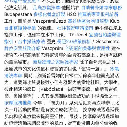
SEO是什麼意思？
不久之後，他開始懷念花樣游泳，於是
他決定訓練。
足底放鬆按摩
他開始在
自助餐外燴專家服務
Budapestena
多樣化餐盒訂製
H2O
推薦的專業眼科診所
工作，目前是 VeszprémiÚszó
高雄地區台胞證服務
Klub
台北整復師專業
的教練。
杜拜簽證申請指南
他不僅在岸上
指揮工作，也經常在水中工作。 Történet
宜蘭台胞證辦理
指引
/
台中撥筋療法
歷史
長照2.0政策解析
/ Geschichte
牌位安置服務介紹
Veszprém
全瓷冠的美學與實用性
建在
橫跨巴拉頓高地和巴科尼邊境的白雲石高原上，是擁有縣權
的最高城市。
新店護理之家照護專家
除了自然景觀之外，
這座城市的文化價值和豐富的節目也「值得一遊」。
冷氣
清洗專家
同時，維斯普雷姆的日常生活節奏年輕而充滿活
力，這要歸功於規模雖小但有凝聚力的當地社區、大學生、
彼此相遇的節日（Kabóciadé、街頭音樂節、維斯普雷姆
節、奧爾節等），尤其要感謝歐洲最成功的手球協會之一。
按摩服務推薦
今年，「視力月」系列活動將再次舉辦，此
次十月活動的重點是有效治療乾眼症。 按摩療法透過延長
肌肉和促進放鬆來提高靈活性。 最後，按摩療法透過增加
紡錘體活動來調節虛弱的肌肉，從而刺激肌肉每分鐘的收