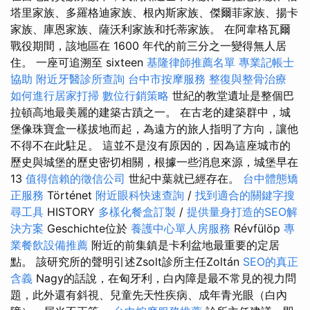
塔里家族、多羅格迪家族、根內斯家族、傑爾菲家族、揚卡
家族、庫恩家族、薩沃利家族和托蒂家族。 在阿韋格瓦爾
戰役期間，該地區在 1600 年代的前三分之一變得無人居
住。 一座可追溯至 sixteen
基隆律師推薦名單
專業記帳士
協助
附近牙醫診所查詢
台中市按摩服務
整復與整骨治療
如何進行居家打掃
數位行銷策略
世紀的教堂遺址是整個巴
拉頓高地最美麗的建築古蹟之一。 在古老的建築群中，城
堡像珠寶盒一樣拔地而起，為遠方的旅人指明了方向，讓他
不得不在此駐足。 這並不是沒有原因的，因為這座城市的
歷史與城堡的歷史密切相關，根據一些消息來源，城堡早在
13
值得信賴的徵信公司
世紀中葉就已經存在。
台中體態矯
正服務
Történet
附近眼科快速查詢
/
找到適合的關鍵字搜
尋工具
HISTORY
多樣化餐盒訂製
/
提供量身打造的SEO解
決方案
Geschichte位於
養護中心單人房服務
Révfülöp
專
業餐飲設備推薦
附近的前集鎮是卡利盆地最重要的定居
點。 該研究所的聲明引述Zsolt診所主任Zoltán
SEO的真正
含義
Nagy的話說，在匈牙利，白內障是最不常見的視力問
題，此外還有斜視、兒童先天性疾病、成年青光眼（白內