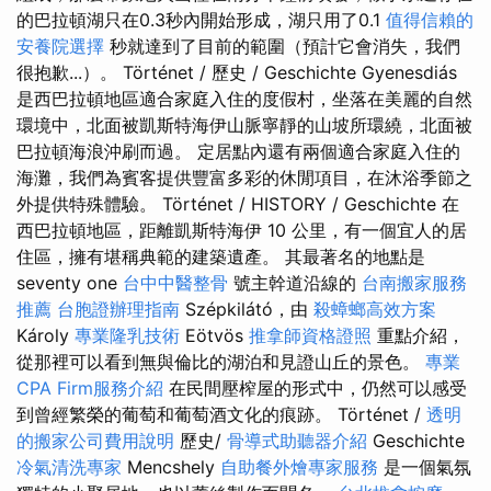
的巴拉頓湖只在0.3秒內開始形成，湖只用了0.1
值得信賴的
安養院選擇
秒就達到了目前的範圍（預計它會消失，我們
很抱歉...）。 Történet / 歷史 / Geschichte Gyenesdiás
是西巴拉頓地區適合家庭入住的度假村，坐落在美麗的自然
環境中，北面被凱斯特海伊山脈寧靜的山坡所環繞，北面被
巴拉頓海浪沖刷而過。 定居點內還有兩個適合家庭入住的
海灘，我們為賓客提供豐富多彩的休閒項目，在沐浴季節之
外提供特殊體驗。 Történet / HISTORY / Geschichte 在
西巴拉頓地區，距離凱斯特海伊 10 公里，有一個宜人的居
住區，擁有堪稱典範的建築遺產。 其最著名的地點是
seventy one
台中中醫整骨
號主幹道沿線的
台南搬家服務
推薦
台胞證辦理指南
Szépkilátó，由
殺蟑螂高效方案
Károly
專業隆乳技術
Eötvös
推拿師資格證照
重點介紹，
從那裡可以看到無與倫比的湖泊和見證山丘的景色。
專業
CPA Firm服務介紹
在民間壓榨屋的形式中，仍然可以感受
到曾經繁榮的葡萄和葡萄酒文化的痕跡。 Történet /
透明
的搬家公司費用說明
歷史/
骨導式助聽器介紹
Geschichte
冷氣清洗專家
Mencshely
自助餐外燴專家服務
是一個氣氛