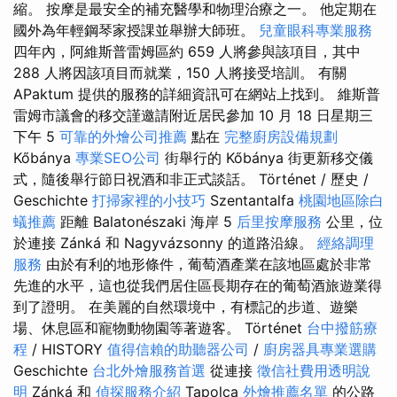
縮。 按摩是最安全的補充醫學和物理治療之一。 他定期在
國外為年輕鋼琴家授課並舉辦大師班。
兒童眼科專業服務
四年內，阿維斯普雷姆區約 659 人將參與該項目，其中
288 人將因該項目而就業，150 人將接受培訓。 有關
APaktum 提供的服務的詳細資訊可在網站上找到。 維斯普
雷姆市議會的移交謹邀請附近居民參加 10 月 18 日星期三
下午 5
可靠的外燴公司推薦
點在
完整廚房設備規劃
Kőbánya
專業SEO公司
街舉行的 Kőbánya 街更新移交儀
式，隨後舉行節日祝酒和非正式談話。 Történet / 歷史 /
Geschichte
打掃家裡的小技巧
Szentantalfa
桃園地區除白
蟻推薦
距離 Balatonészaki 海岸 5
后里按摩服務
公里，位
於連接 Zánká 和 Nagyvázsonny 的道路沿線。
經絡調理
服務
由於有利的地形條件，葡萄酒產業在該地區處於非常
先進的水平，這也從我們居住區長期存在的葡萄酒旅遊業得
到了證明。 在美麗的自然環境中，有標記的步道、遊樂
場、休息區和寵物動物園等著遊客。 Történet
台中撥筋療
程
/ HISTORY
值得信賴的助聽器公司
/
廚房器具專業選購
Geschichte
台北外燴服務首選
從連接
徵信社費用透明說
明
Zánká 和
偵探服務介紹
Tapolca
外燴推薦名單
的公路