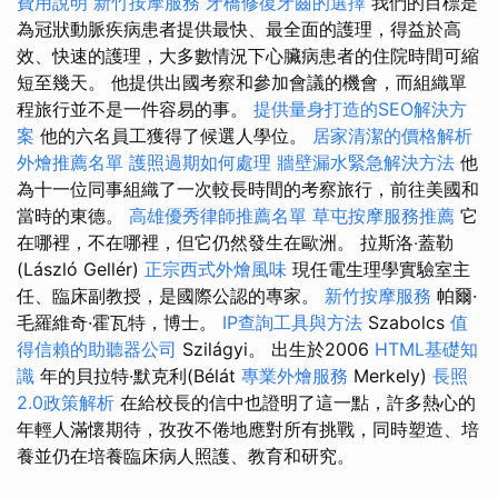
費用說明
新竹按摩服務
牙橋修復牙齒的選擇
我們的目標是
為冠狀動脈疾病患者提供最快、最全面的護理，得益於高
效、快速的護理，大多數情況下心臟病患者的住院時間可縮
短至幾天。 他提供出國考察和參加會議的機會，而組織單
程旅行並不是一件容易的事。
提供量身打造的SEO解決方
案
他的六名員工獲得了候選人學位。
居家清潔的價格解析
外燴推薦名單
護照過期如何處理
牆壁漏水緊急解決方法
他
為十一位同事組織了一次較長時間的考察旅行，前往美國和
當時的東德。
高雄優秀律師推薦名單
草屯按摩服務推薦
它
在哪裡，不在哪裡，但它仍然發生在歐洲。 拉斯洛‧蓋勒
(László Gellér)
正宗西式外燴風味
現任電生理學實驗室主
任、臨床副教授，是國際公認的專家。
新竹按摩服務
帕爾·
毛羅維奇·霍瓦特，博士。
IP查詢工具與方法
Szabolcs
值
得信賴的助聽器公司
Szilágyi。 出生於2006
HTML基礎知
識
年的貝拉特·默克利(Bélát
專業外燴服務
Merkely)
長照
2.0政策解析
在給校長的信中也證明了這一點，許多熱心的
年輕人滿懷期待，孜孜不倦地應對所有挑戰，同時塑造、培
養並仍在培養臨床病人照護、教育和研究。