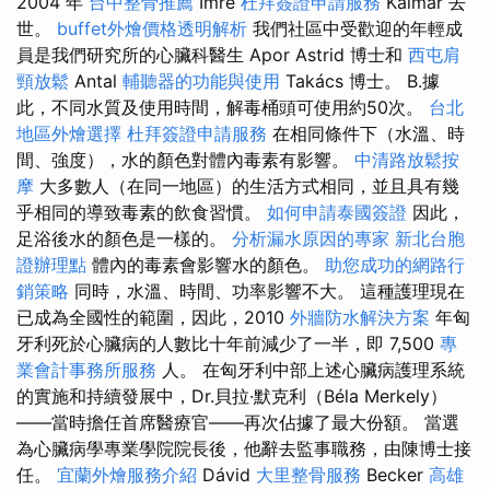
2004 年
台中整骨推薦
Imre
杜拜簽證申請服務
Kalmár 去
世。
buffet外燴價格透明解析
我們社區中受歡迎的年輕成
員是我們研究所的心臟科醫生 Apor Astrid 博士和
西屯肩
頸放鬆
Antal
輔聽器的功能與使用
Takács 博士。 B.據
此，不同水質及使用時間，解毒桶頭可使用約50次。
台北
地區外燴選擇
杜拜簽證申請服務
在相同條件下（水溫、時
間、強度），水的顏色對體內毒素有影響。
中清路放鬆按
摩
大多數人（在同一地區）的生活方式相同，並且具有幾
乎相同的導致毒素的飲食習慣。
如何申請泰國簽證
因此，
足浴後水的顏色是一樣的。
分析漏水原因的專家
新北台胞
證辦理點
體內的毒素會影響水的顏色。
助您成功的網路行
銷策略
同時，水溫、時間、功率影響不大。 這種護理現在
已成為全國性的範圍，因此，2010
外牆防水解決方案
年匈
牙利死於心臟病的人數比十年前減少了一半，即 7,500
專
業會計事務所服務
人。 在匈牙利中部上述心臟病護理系統
的實施和持續發展中，Dr.貝拉·默克利（Béla Merkely）
——當時擔任首席醫療官——再次佔據了最大份額。 當選
為心臟病學專業學院院長後，他辭去監事職務，由陳博士接
任。
宜蘭外燴服務介紹
Dávid
大里整骨服務
Becker
高雄