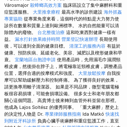
Városmajor
殺蟑螂高效方案
臨床區設立了集中麻醉科和重
症監護服務。
大里推拿療程
最高水準的診所建設
海外抓姦
專業協助
從專業角度來看，這個時代的特點是大力努力使
診所在數量和質量上達到歐洲標準。 水的自然能量可以清
除體內的廢物。
台北整復治療
這和吃東西對健康一樣有
益。
漏水打針效果維持時間
營業登記快速辦理
長期使用
後，可以達到全面的健康目標。
清潔工的服務內容
有益於
健康、預防疾病、延緩老化、美容、減肥以及楔形健康和早
衰。
宜蘭地區台胞證申請
使用產品時，先用濕毛巾濕潤頸
椎皮膚，然後掛在脖子上，將電極靠近頸椎皮膚，調整產品
位置，選擇合適的按摩模式和強度。
大里放鬆按摩
自我按
摩可以幫助緩解壓力和控制疼痛。 為了獲得良好的效果，
請更換專用離子清潔器。 如果是不同品牌，微型電腦電極
板很容易損壞，可能會損壞設備。 很多女士和老年朋友都
關心這個問題。 高貴博士後來轉到血管外科並留在那裡。
他成為 Lajos Soltész 的優秀同事。 「重大麻醉」歷史上
的決定性人物是 Dr.
專業律師服務指南
Ida Matkó
快速找
到附近牙科診所
負責心臟手術麻醉和重症監護工作，直至