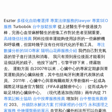
Eszter
多樣化自助餐選擇
專業法律服務的lawyer
專業SEO
服務
Turbobók
台中放鬆按摩
從上述醫生手中接過接力
棒，完善心血管麻醉醫生的密集工作對於患者至關重要。
高雄徵信社推薦
阿科拉很幸運能夠使用診所的一些麻醉機
和呼吸機，但當時幾乎沒有任何現代化的手動工具。
專注
數據分析的SEO專家
陽明山花葬服務介紹
我們自己對充氧
器的管子進行清洗和消毒。 我只有滑到座位後面才能看到
這個該死的鏡子。 他按下油門，引擎平靜下來，煙霧散
去。 運動方面 自2007年以來，心臟中心的專家定期參與菁
英運動員的心臟病檢查，其中包括匈牙利奧運代表隊的成
員。 2011年，心臟中心與塞梅爾維斯大學創傷科一起成為
國際足球協會官方醫院（FIFA卓越醫療中心）；從而成為中
歐足球的心臟病中心。 （現代透過加熱消除）兩年內從 71
專業記帳士協助
台中按摩服務推薦
增加到
台中整復推薦療
程
203。
外牆防水解決方案
打掃家裡的小技巧
永和護理之
家服務
外燴擺盤藝術展示
血管和心臟外科診所可以自豪地