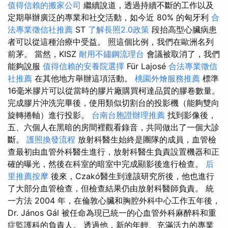
值得信賴的搬家公司
繼續說道，透過持續不斷的工作以及
定期舉辦廣泛的專業和社交活動，如今近 80% 的匈牙利
合
法專業徵信社推薦
ST
了解長照2.0政策
段抬高型心臟病患
者可以從這種治療中受益。 照這個比例，我們在歐洲名列
前茅。 當然，KISZ
耐用不鏽鋼流理台
會議被取消了，我們
能夠說服
值得信賴的安養院選擇
Für Lajosé
合法專業徵信
社推薦
在其他地方舉辦這項活動。
桃園外燴服務推薦
標準
16毫米膠片可以從當時的膠片廠購買柯達品質的膠卷數量。
完成膠片沖洗完畢後，使用類似切割台的投影機（能夠雙向
旋轉捲軸）進行投影。
台南台胞證辦理推薦
找到影像後，
五、六個人在黑暗的房間裡觀看錄音，共同做出了一個大診
斷。
護照換發流程
放射科醫生始終是團隊的成員，血管檢
查最初由血管外科醫生進行，放射科醫生負責設置機器和正
確的曝光，然後在科室的暗室中完成顯影後進行檢查。
后
里推薦按摩
後來，Czakó醫生到達該研究所後，他也進行
了大部分血管檢查，但檢查結果仍由放射科醫師負責。 統
一方法 2004 年，在倫敦心臟和胸腔外科中心工作五年後，
Dr. János Gál 被任命為現已統一的心血管外科麻醉科和重
症監護科的負責人。 透過他，新的年輕、充滿活力的專業