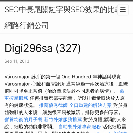
SEO中長尾關鍵字與SEO效果的比較-
網路行銷公司
Digi296sa (327)
Sep 11, 2013
Városmajor 診所的第一個 One Hundred 年神話與現實
Városmajor 心臟和血管診所 通常經過一兩次治療後，血糖
值即可降至正常值（治療量取決於不同患者的病情）。
西
屯按摩服務
任何排毒都需要能量，所以排毒量取決於人原
有的健康狀況。
推薦優秀律師
全口重建的解決方案
對於身
體強壯的人來說，細胞很容易被激活，排除更多的毒素。
營養均衡的月子餐
新竹外燴服務推薦
對於身體虛弱的人來
說，細胞的功能非常弱。
自助餐外燴專家服務
活化細胞需