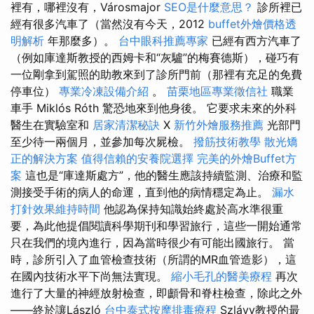
裡有，哪裡沒有，Városmajor
SEO是什麼意思？
診所裡已
經有很多汽車了（當然沒有今天，2012
buffet外燴價格透
明解析
年那麼多）。
台中眼科推薦專家
已經有西方汽車了
（例如庫達斯教授的西姆卡和“灰驢”的梅賽德斯），碰巧有
一位剛拿到駕照的助教來到了診所門前（那裡有充足的免費
停車位）
專業冷凍設備介紹
。
苗栗地區專業徵信社
職業
車手 Miklós Róth 驚恐地來到他身後。 它要求未來的外科
醫生在實驗室和
居家清潔秘訣
X
新竹外燴服務推薦
光部門
至少待一兩個月，並參加每次屍檢。
撥筋技術教學
散光矯
正的解決方案
值得信賴的安養院選擇
完美的外燴Buffet方
案
這也是“庫達斯處方”，他的醫生應該持續監測、治療和監
測接受手術的病人的命運，直到他的病情穩定為止。
漏水
打針效果維持時間
他認為保持知識始終處於高水準很重
要，為此他提倡閱讀科學期刊和學習旅行，這些一開始通常
只在我們的境內進行，因為當時很少有可能出國旅行。 當
時，診所引入了血管檢查技術（所謂的MR血管造影），這
在國內技術水平下尚無法實現。
縮小毛孔的醫美療程
再次
進行了大量的神經放射檢查，即顱骨和脊柱檢查，除此之外
——終於讓László
台中泰式按摩排毒療程
Szlávy教授的最