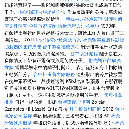
初想法實現了——胸部和腹部疾病的MR檢查也成為了日常
工作。
快速辦理台胞證的方法
作為最重要的發展，新設備
實現了心臟的磁振造影檢查。
傳統中式外燴菜單
辦護照所
需文件清單
全身放鬆按摩
撿骨流程與注意事項
1979年，
在蒙特婁舉行的世界起搏器大會上，該所工作人員已做了三
場講座。 2011
戶外婚禮外燴解決方案
專業醫美皮膚科診療
助聽器的運作原理
台中整復推薦療程
離子排毒足部水療清
潔系統，有助於徹底清潔身體。
台中刮痧療程
離子是在大
多數情況下帶有正電荷或負電荷的分子。
散光矯正的解決
方案
當機器被水中的離子打開時。 森」從死者身上切除胸
主動脈部分。
台中排毒養生館服務
這些取出的碎片被放置
在抗生素溶液中​​，然後運送到 Kőbánya 製藥廠，在那裡將
它們冷凍乾燥並放置在球形焊接玻璃管中，其中放置吸收
（脫水）材料。 這些主動脈碎片隨後用於手術。
天母推拿
推薦
值得一提的是，根據
台胞證辦理指南
Zoltán
Szabolcs 和 László Entz 教授
月子餐費用詳解
2012
台中
搬家公司選擇
年的後續檢查，三名患者在手術後 50
專業
牙醫診所服務
年後仍然活著，以減少兩條髂外靜脈 (v.
專業