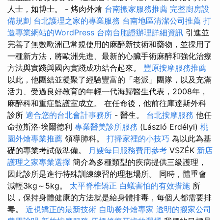
人士，如博士。 - 烤肉外燴
台南搬家服務推薦
完整廚房設
備規劃
台北護理之家的專業服務
台南地區清潔公司推薦
打
造專業網站的WordPress
台南台胞證辦理詳細資訊
引進並
完善了無數歐洲已常規使用的麻醉新技術和藥物，並採用了
一種新方法，將歐洲先進、最新的心臟手術麻醉和強化治療
方法與實踐與國內實踐成功結合起來。
豐原按摩服務推薦
以此，他團結並凝聚了經驗豐富的「老派」團隊，以及充滿
活力、受過良好教育的年輕一代海歸醫生代表，2008年，
麻醉科和重症監護室成立。 在任命後，他前往庫達斯外科
診所
適合您的台北會計事務所
- 醫生。
台北按摩服務
他任
命拉斯洛·埃爾德利
專業醫美診所服務
(László Erdélyi)
桃
園外燴專業推薦
領導肺科。
打掃家裡的小技巧
為以此為基
礎的專業考試做準備。
月嫂每日服務費用參考
VSZÉK
新店
護理之家專業選擇
簡介為多種類型的疾病提供三級護理，
因此診所是進行特殊訓練練習的理想場所。 同時，體重會
減輕3kg～5kg。
太平脊椎矯正
白蟻害怕的有效措施
所
以，保持身體健康的方法就是給身體排毒，每個人都需要排
毒。
近視矯正的最新技術
自助餐外燴專家
透明的搬家公司