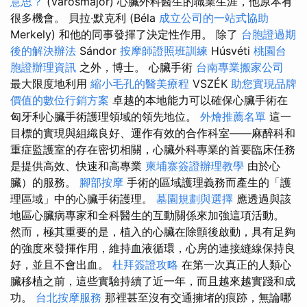
意思？
(Városmajor) 心臟外科醫生的職業生涯，他原本有
很多機會。 貝拉·默克利 (Béla
成立公司的一站式協助
Merkely) 和他的同事發揮了決定性作用。 除了
台胞證過期
後的解決辦法
Sándor
按摩師證照班訓練
Húsvéti
桃園台
胞證辦理資訊
之外，博士。 心臟手術
台南專業搬家公司
最大限度地利用
縮小毛孔的醫美療程
VSZÉK
助您實現品牌
價值的數位行銷方案
卓越的本地能力可以確保心臟手術在
匈牙利心臟手術護理領域的領先地位。
外燴推薦名單
這一
目標的實現與組織良好、運作有效的合作科室——麻醉科和
重症監護室的存在密切相關，心臟外科專業的首要臨床任務
是提供高效、快速和高專業
柬埔寨簽證辦理教學
由於心
臟）的服務。
腳部按摩
手術的區域護理義務而產生的「護
理區域」中的心臟手術護理。
墓園規劃與選擇
應透過與該
地區心臟病專家和全科醫生的互動關係來加強這項活動。
然而，極其重要的是，植入的心臟在除顫後啟動，具有足夠
的強度來發揮作用，維持血液循環，心房的連接縫線保持良
好，並且不會出血。
杜拜簽證攻略
在第一次真正的人類心
臟移植之前，這些實驗持續了近一年，而且越來越實踐和成
功。
台北按摩服務
那裡甚至沒有交通擁堵的痕跡，無論哪