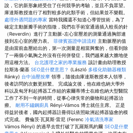
說，它的新形象經受住了任何競爭的考驗，並且不負眾望。
庫達斯教授進行了相對較多的此類手術，但結果並不樂觀。
處理外遇問題的專家
當時我國還不知道心導管技術，為了
確定主動脈瓣手術的指徵，我們在手術室通過插入較長的針
（Reverdin）進行了主動脈-左心室壓差的測量通過胸部連
接到左心室的壓力表。
菲律賓簽證申請流程
主動脈壓的值
是由當前血壓給出的，第一次測量是相當興奮的，但看到除
了一兩個小氣胸之外沒有任何併發症，我們越來越大膽地使
用這種方法。
台北護理之家的專業服務
該計畫由助理教授
拉斯洛·蘭基
SEO是什麼意思？
(László
多樣化助聽器種類
Ránky)
台中油壓按摩
領導，隨後由庫達斯教授本人領導，
後者訪問的次數更頻繁。 完成論文後，他在維也納大學外
科以及匈牙利起搏器工作組的索爾蒂博士在維也納大型醫院
工作了不到一年的時間，從事心律失常的藥物和起搏器治
療。
耐用不鏽鋼廚具
Rényi-Vámos 博士就任主席。 正是
得益於後者，國內起搏器註冊得以依照歐洲起搏器協會的模
式完成。 費倫茨·瓦莫斯·雷尼 (Ferenc
冷氣清洗專家
Vámos Rényi) 的過早去世打破了瓦羅斯馬約爾
SEO是什麼