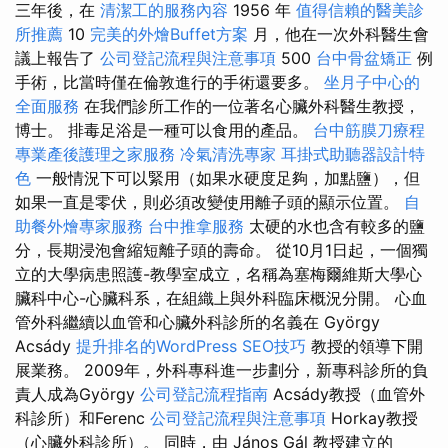
三年後，在
清潔工的服務內容
1956 年
值得信賴的醫美診
所推薦
10
完美的外燴Buffet方案
月，他在一次外科醫生會
議上報告了
公司登記流程與注意事項
500
台中骨盆矯正
例
手術，比當時僅在倫敦進行的手術還要多。
坐月子中心的
全面服務
在我們診所工作的一位著名心臟外科醫生教授，
博士。 排毒足浴是一種可以食用的產品。
台中筋膜刀療程
專業產後護理之家服務
冷氣清洗專家
耳掛式助聽器設計特
色
一般情況下可以緊用（如果水硬度足夠，加點鹽），但
如果一直是零伏，則必須改變使用離子頭的顯示位置。
自
助餐外燴專家服務
台中推拿服務
太硬的水也含有較多的鹽
分，長期浸泡會縮短離子頭的壽命。 從10月1日起，一個獨
立的大學病患照護-教學室成立，名稱為塞梅爾維斯大學心
臟科中心-心臟科系，在組織上與外科臨床概況分開。 心血
管外科繼續以血管和心臟外科診所的名義在 György
Acsády
提升排名的WordPress SEO技巧
教授的領導下開
展業務。 2009年，外科專科進一步劃分，新專科診所的負
責人成為György
公司登記流程指南
Acsády教授（血管外
科診所）和Ferenc
公司登記流程與注意事項
Horkay教授
（心臟外科診所）。 同時，由 János Gál 教授建立的