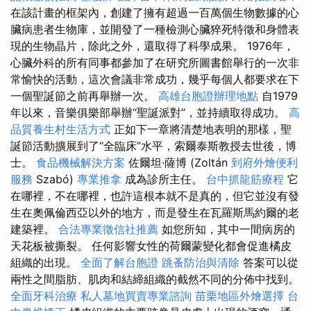
在該計畫的框架內，創建了擁有超過一百萬個生物數據的心
臟病患者生物庫，並開發了一種檢測心臟猝死特徵和身體表
現的生物晶片，除此之外，還取得了科學成果。 1976年，
心臟外科的所有同事都參加了在研究所圖書館舉行的一次非
常愉快的活動，這次會議非常成功，幾乎每個人都要求在下
一個聖誕節之前再舉辦一次。
高雄台胞證辦理地點
自1979
年以來，音樂俱樂部舉辦“聖誕派對”，並持續取得成功。
高
品質養生村生活方式
正如下一章將清楚地表明的那樣，聖
誕節活動擴展到了“全臨床”水平，索爾泰斯教授去世後，博
士。
食品機械解決方案
佐爾坦·薩博 (Zoltán
到府外燴便利
服務
Szabó)
專業推拿
成為診所主任。
台中抓龍筋療程
它
在哪裡，不在哪裡，也許這根本就不是真的，但它並沒有發
生在奧佩倫西亞以外的地方，而是發生在瓦羅斯馬約爾的老
建築裡。
合法專業徵信社推薦
如您所知，其中一間病房的
天花板被撕裂。 任何影響女性的荷爾蒙變化都會促進橘皮
組織的出現。
全面了解台胞證
跳蚤防治與清除
答案可以從
兩性之間脂肪、肌肉和結締組織的截然不同的分佈中找到。
全面牙科治療
私人墓地買賣專業諮詢
苗栗地區外燴選擇
台