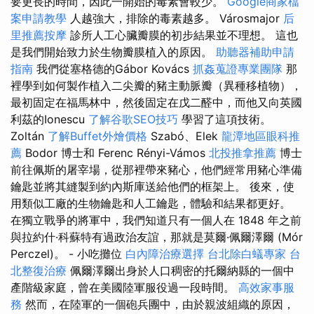
要更長的時間，因此一開始的毒素會較少。
Google商家檔
案申請教學
人越強大，排除的毒素越多。 Városmajor
后
里推薦按摩
診所人工心臟瓣膜的初步結果並不理想。 這也
是我們開始致力於生物瓣膜植入的原因。
助聽器補助申請
指南
我們從塞格德的Gábor Kovács
抓姦蒐證專業團隊
那
裡學到如何製作植入二尖瓣的豬主動脈瓣（異種移植物），
最初固定在福馬林中，然後固定在戊二醛中，而他又向英國
利茲的Ionescu
了解谷歌SEO技巧
學習了這項技術。
Zoltán
了解Buffet外燴價格
Szabó、Elek
龍潭地區眼科推
薦
Bodor 博士和 Ferenc Rényi-Vámos
北投推拿推薦
博士
前往佩斯的屠宰場，從那裡帶來豬心，他們經常用豬心準備
鑰匙並將其縫製到約內斯庫送給他們的框架上。 後來，使
用類似工廠的生物鑰匙和人工鑰匙，體驗和結果都更好。
在獨立戰爭的將軍中，我們知道只有一個人在 1848 年之前
與拉約什·科蘇特有過政治友誼，那就是莫爾·佩爾澤爾 (Mór
Perczel)。 - 小吃攤位
白內障治療選擇
台北除白蟻專家
台
北整復治療
佩爾澤爾出身於人口稠密的托爾納縣的一個中
產階級家庭，曾在美國陸軍服役過一段時間。
高效家事服
務
然而，在陸軍的一個砲兵團中，由於親波組織的原因，