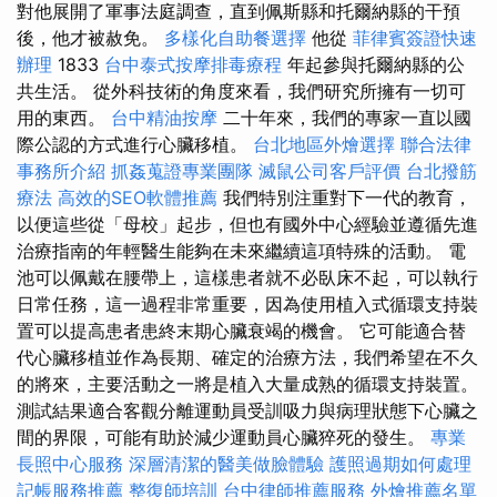
對他展開了軍事法庭調查，直到佩斯縣和托爾納縣的干預
後，他才被赦免。
多樣化自助餐選擇
他從
菲律賓簽證快速
辦理
1833
台中泰式按摩排毒療程
年起參與托爾納縣的公
共生活。 從外科技術的角度來看，我們研究所擁有一切可
用的東西。
台中精油按摩
二十年來，我們的專家一直以國
際公認的方式進行心臟移植。
台北地區外燴選擇
聯合法律
事務所介紹
抓姦蒐證專業團隊
滅鼠公司客戶評價
台北撥筋
療法
高效的SEO軟體推薦
我們特別注重對下一代的教育，
以便這些從「母校」起步，但也有國外中心經驗並遵循先進
治療指南的年輕醫生能夠在未來繼續這項特殊的活動。 電
池可以佩戴在腰帶上，這樣患者就不必臥床不起，可以執行
日常任務，這一過程非常重要，因為使用植入式循環支持裝
置可以提高患者患終末期心臟衰竭的機會。 它可能適合替
代心臟移植並作為長期、確定的治療方法，我們希望在不久
的將來，主要活動之一將是植入大量成熟的循環支持裝置。
測試結果適合客觀分離運動員受訓吸力與病理狀態下心臟之
間的界限，可能有助於減少運動員心臟猝死的發生。
專業
長照中心服務
深層清潔的醫美做臉體驗
護照過期如何處理
記帳服務推薦
整復師培訓
台中律師推薦服務
外燴推薦名單