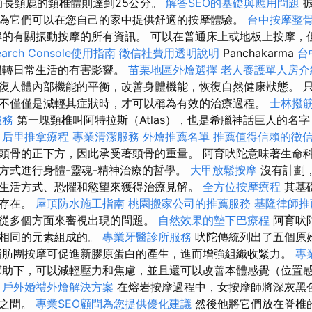
而長頸鹿的頸椎體則達到25公分。
解答SEO的基礎與應用問題
振
為它們可以在您自己的家中提供舒適的按摩體驗。
台中按摩整
的有關振動按摩的所有資訊。 可以在普通床上或地板上按摩，
Search Console使用指南
徵信社費用透明說明
Panchakarma
台
扭轉日常生活的有害影響。
苗栗地區外燴選擇
老人養護單人房介
復人體內部機能的平衡，改善身體機能，恢復自然健康狀態。 
不僅僅是減輕其症狀時，才可以稱為有效的治療過程。
士林撥
服務
第一塊頸椎叫阿特拉斯（Atlas），也是希臘神話巨人的名
。
后里推拿療程
專業清潔服務
外燴推薦名單
推薦值得信賴的徵
頭骨的正下方，因此承受著頭骨的重量。 阿育吠陀意味著生命
方式進行身體-靈魂-精神治療的哲學。
大甲放鬆按摩
沒有計劃
生活方式、恐懼和慾望來獲得治療見解。
全方位按摩療程
其基
的存在。
屋頂防水施工指南
桃園搬家公司的推薦服務
基隆律師推
從多個方面來審視出現的問題。
自然效果的墊下巴療程
阿育吠
宙相同的元素組成的。
專業牙醫診所服務
吠陀傳統列出了五個原
脂肪團按摩可促進新膠原蛋白的產生，進而增強組織收緊力。
專
助下，可以減輕壓力和焦慮，並且還可以改善本體感覺（位置
。
戶外婚禮外燴解決方案
在熔岩按摩過程中，女按摩師將深灰黑
氏之間。
專業SEO顧問為您提供優化建議
然後他將它們放在脊椎