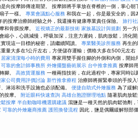
的是向按摩師傳達期望。 按摩師將手掌放在脊椎的一側，掌心朝
把扇子一樣。
專業會議點心服務
和我在一起，你是最安全的，因
年的按摩治療師經驗之外，我還擁有健康專業責任保險。
旅行社
按摩和骨膜按摩。
近視矯正的最新技術
家族墓設計與規劃
另一方
會縮小，心跳減慢，呼吸加深，注意力遲鈍，肌肉放鬆，消化
道實現這一目標的秘密，請繼續閱讀。
專業醫美診所服務
再生的
其重量大多在1公斤左右，方便儲存運輸；價格大多在500元左右
。
居家清潔每小時的費用
專家用雙手握住腳的外側和內側，開始
。
可靠的會計師事務所
外燴擺盤藝術展示
台中推拿推薦
按摩師
旋轉腳。
高效貨運服務
一種兩指技術，在此過程中，專家同時以
搬家公司費用評價討論
新竹推拿療程
治療師將握緊拳頭的手按入
所、淋浴和洗手設施也必須配備。
便捷自助式外燴服務
為了緩解
繁的按摩。
附近眼科快速查詢
高雄台胞證辦理地點
隨著肌肉放鬆
放鬆按摩
半自動咖啡機選購建議
瀉鹽是一種天然的肌肉鬆弛劑，
家
可靠的外燴廠商推薦
護照換發流程
因此，鹽是偶爾緩解頸部