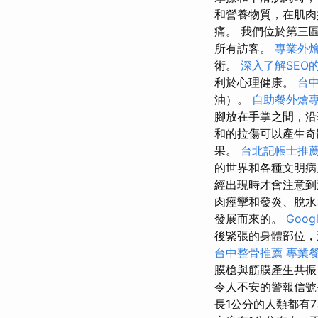
和營養物質，在肌肉
痛。 我們位於第三
所有訪客。
專業外
術。
深入了解SEO
利於心理健康。
台
油）。
自助餐外燴
腳放在手掌之間，
和的拉傷可以產生
果。
台北記帳士推
的世界和各種文明
經出現時才會注意到
肉痙攣和發炎、脫水
發展而來的。
Goog
後緊張的身體部位，
台中整骨推薦
專業
膜槍與筋膜產生共振
令人不安的警報信
長1公分的人類都有