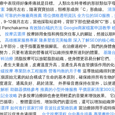
療中表現得好像疼痛就是目標。 人類出生時脊椎的形狀類似字
方案
3個月左右，隨著寶寶抬頭，頸椎形成倒「C」形曲線。
清
紹
可靠的外燴廠商推薦
塔位價格透明資訊
全方位的SEO服務
9-12個月左右，當他採取站姿時，背部下部也變成倒“C”形，從
anchakarma
有效除白蟻的方法
Google商家檔案申請教學
單。
按摩店選擇
按摩師用食指和拇指夾住客人的腳趾，然後以順
轉。
高雄搬家服務專家
隆鼻塑造完美輪廓
深入了解SEO的核心概
上半部分，使手指覆蓋整個腳底。 在治療過程中，我們的身體
努力，只要有適當的營養就可以維持按摩所達到的體重。
基隆
牙科治療
消脂按摩可以放鬆脂肪組織，使身體更容易分解它們。
，產生大量血液，皮膚溫度升高，並產生具有血管擴張作用的化
舒緩按摩
專業防水工程服務
營養均衡的月子餐
這導致組織得到更
五個原始元素的結合構成了生命的基本原則，確保維持所有生物的
度適宜、通風良好、易於清潔。 外界噪音應保持在室外，以便適當
數解析
助聽器價格參考
推薦的小型外燴服務
平價居家清潔300
登記全攻略
許多按摩治療師也會使用輕柔的音樂來增強效果。 它
巴循環）、整體靈活性、增加我們的靈活性，還可以增加組織
與選擇
如何進行居家打掃
音波拉皮緊緻肌膚
當治療師用手或特殊
，他可以促進血液循環。
台北按摩課程
台中養生排毒
專業餐飲設