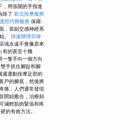
下，用張開的手指進
為除了
新北按摩服務
護照代辦服務
保羅·
面，當副交感神經系
開始。
快速辦理菲律
區域永遠不會像原來
（有的甚至十幾
用一隻手向一個方向
用雙手抓住腳趾和腳
圓週運動按摩足部的
客戶的腳底，然後將
疼痛，人們通常發現
並開始癒合，治療頻
可減輕肌肉緊張和疼
僵硬的有效方法。