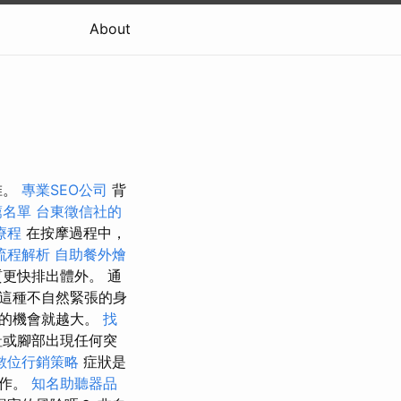
About
椎。
專業SEO公司
背
薦名單
台東徵信社的
療程
在按摩過程中，
流程解析
自助餐外燴
更快排出體外。 通
這種不自然緊張的身
來的機會就越大。
找
趾或腳部出現任何突
數位行銷策略
症狀是
工作。
知名助聽器品