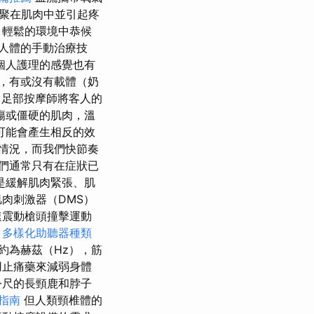
聚在肌肉中並引起疼
、輕鬆的環境中恭候
人體的手動治療技
個人護理的感覺也有
，有或沒有載體（奶
 足部按摩師將客人的
傷或僵硬的肌肉，溫
可能會產生相反的效
情況，而我們快節奏
們通常只有在症狀已
是緩解肌肉緊張、肌
肉刺激器（DMS）
震動槍頭撞擊運動
。
多樣化助聽器種類
約為赫茲（Hz），筋
用止痛藥來減弱身體
公尺的長頸鹿和脖子
指南
但人類頸椎體的