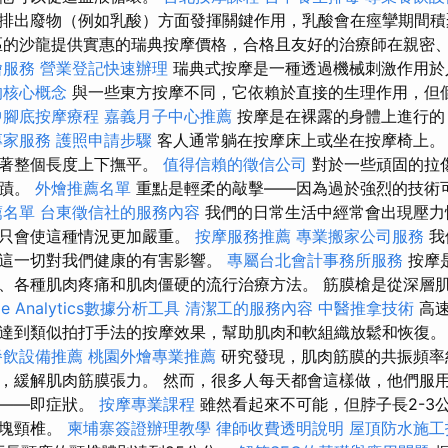
排出廢物（例如乳酸）方面發揮關鍵作用，乳酸會在痙攣期間積
區的沙龍提供實惠的瑞典按摩價格，合格且友好的治療師在親密
燴服務
營業登記快速辦理
瑞典式按摩是一種透過機械刺激作用於
的核心概念
與一些東方按摩不同，它依賴於直接的生理作用，但
中腳底按摩療程
嘉義月子中心推薦
按摩是在裸露的身體上進行的
專家服務
護照申請步驟
客人通常躺在按摩床上或坐在按摩椅上。
沿著整個長度上下撫平。
值得信賴的徵信公司
對於一些頑固的拉
奇蹟。
外燴推薦名單
重點是輕柔的敲擊——因為過於強烈的技術
薦名單
台東徵信社的服務內容
我們的日常生活中經常會出現壓力
病只會使這種情況更加嚴重。
按摩服務推薦
專業搬家公司服務
我
這一切對我們健康的有害影響。
專屬台北會計事務所服務
按摩
、各種肌肉疼痛和肌肉僵硬的流行治療方法。 筋膜槍是從深層肌
le Analytics數據分析工具
清潔工的服務內容
中醫推拿技術
高速
達到類似拍打手法的按摩效果，幫助肌肉和軟組織放鬆和恢復
餐飲設備推薦
桃園外燴專業推薦
研究發現，肌肉筋膜的共振頻率
，緩解肌肉筋膜張力。 然而，很多人每天都會這樣做，他們服
號——即症狀。
按摩專業課程
雖然看起來不可能，但脖子長2-3
7塊頸椎。
柬埔寨簽證辦理教學
律師收費透明說明
屋頂防水施工