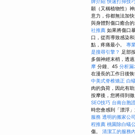
牌介紹
快速打掃技
願（又稱植物性）神
意力，你都無法加
與身體對傷口癒合
社推薦
如果將傷口暴
口，從而導致感染和
點，疼痛最小。
專
是搜尋引擎？
足部按
多個神經末梢，透過
摩
分鐘、45
分析漏
在漫長的工作日後恢
中美式脊椎矯正
白
肉的負荷，因此有助
按摩後，您將得到徹
SEO技巧
台南台胞
時您會感到「漂浮」
服務
透明的搬家公
程推薦
桃園除白蟻
傷。
清潔工的服務