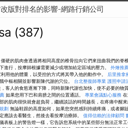
站改版對排名的影響-網路行銷公司
sa (387)
 僵硬的肌肉會透過將相同高度的椎骨拉向它們來扭曲我們的脊
下進行，按摩師根據需要減少或增加給定區域的壓力。
外燴推
利用他的體重，以受控的方式將其帶入他的動作中。
后里推拿
餓中樞相關並影響新陳代謝的穴位。
台北整復師專業
護照申請
，客人的食慾逐漸下降，同時新陳代謝也加快，使不必要的物質
推薦
如果您用下巴和肩膀之間的位置通話。
專業會議點心服務
在
部的肌肉很快就會超負荷，繼續談話的時間越長，在疼痛中醒
規劃
無論鞋跟的高度如何，如果您突然感到持續疼痛，或者腳
定應該去看醫生，然後去看按摩治療師。
值得信賴的法律顧問
儀表板上的警告燈一樣，它告訴您系統中的某些部分無法正常