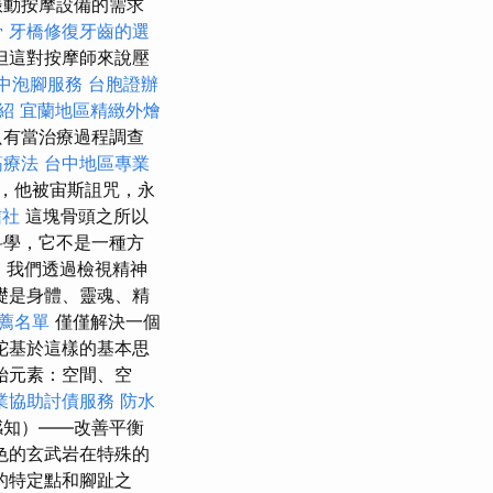
動按摩設備的需求
骨
牙橋修復牙齒的選
但這對按摩師來說壓
中泡腳服務
台胞證辦
紹
宜蘭地區精緻外燴
只有當治療過程調查
筋療法
台中地區專業
字，他被宙斯詛咒，永
信社
這塊骨頭之所以
科學，它不是一種方
，我們透過檢視精神
礎是身體、靈魂、精
薦名單
僅僅解決一個
陀基於這樣的基本思
始元素：空間、空
業協助討債服務
防水
感知）——改善平衡
色的玄武岩在特殊的
的特定點和腳趾之