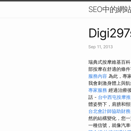
SEO中的網
Digi297
Sep 11, 2013
瑞典式按摩維基百科
部按摩在舒適的條件
服務內容
為此，專家
我會刺激身體上與飢
專家服務
經過治療後
話 -
台中西屯按摩
體姿勢下，肩膀和頸
台北會計師協助財務
然的結構變化，您一
一種信號，就像汽車