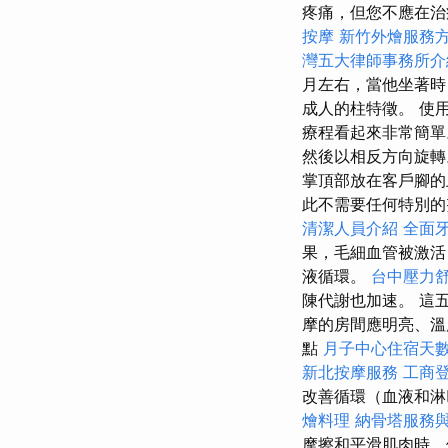
疼痛，但您不應在治
按摩
新竹外燴服務
灣五大律師事務所介
月左右，當他坐著時，
成人的柱特徵。 使用 P
療程看起來非常簡
然後以相反方向旋
掌頂部放在客戶腳的
此不需要任何特別的
清潔人員介紹
全面
果，毛細血管被激活
液循環。
台中壓力
陳代謝也加速。 這
摩的房間應明亮、溫
點
月子中心住宿天
新北按摩服務
工商
改善循環（血液和淋
燴料理
納骨塔服務
摩擦和平滑肌肉時