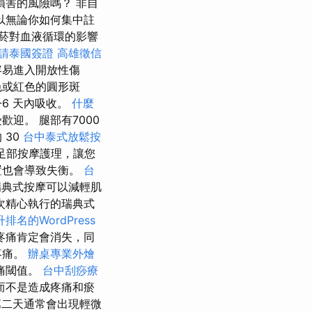
害的風險嗎？ 非自
以無論你如何集中註
菸對血液循環的影響
請泰國簽證
高雄徵信
容易進入開放性傷
色或紅色的圓形斑
-6 天內吸收。
什麼
迎。 腿部有7000
 30
台中泰式放鬆按
足部按摩護理，讓您
置也會導致失衡。
台
典式按摩可以減輕肌
次精心執行的瑞典式
排名的WordPress
疼痛肯定會消失，同
疼痛。
辦桌專業外燴
痛閾值。
台中刮痧療
而不是造成疼痛和瘀
二天通常會出現輕微