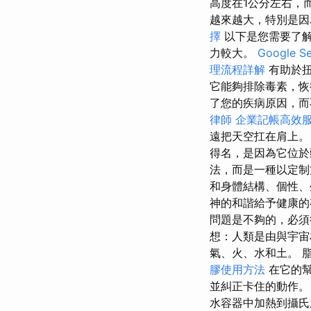
高度在1公分左右，
越來越大，特別是因
擇
以下是您需要了解
力較大。
Google 
理流程詳解
有助於
它能夠排除毒素，恢
了您的疾病原因，而
律師
企業記帳高效
遠把天空扛在肩上
得名，是因為它位於
法，而是一種以定制
和身體結構、個性、
神的和諧給予健康
問題是不夠的，必須
想：人類是由與宇
氣、火、水和土。 
膠使用方法
在它的幫
並糾正卡住的動作
水容器中加熱到攝