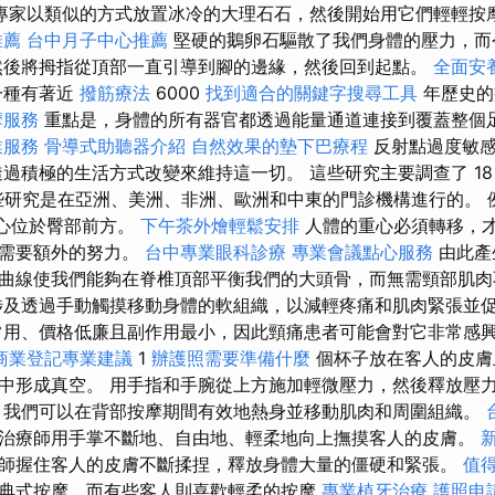
專家以類似的方式放置冰冷的大理石石，然後開始用它們輕輕按
推薦
台中月子中心推薦
堅硬的鵝卵石驅散了我們身體的壓力，而
然後將拇指從頂部一直引導到腳的邊緣，然後回到起點。
全面安
一種有著近
撥筋療法
6000
找到適合的關鍵字搜尋工具
年歷史的
摩服務
重點是，身體的所有器官都透過能量通道連接到覆蓋整個
業服務
骨導式助聽器介紹
自然效果的墊下巴療程
反射點過度敏感
過積極的生活方式改變來維持這一切。 這些研究主要調查了 18 
。 這些研究是在亞洲、美洲、非洲、歐洲和中東的門診機構進行的。
心位於臀部前方。
下午茶外燴輕鬆安排
人體的重心必須轉移，
不需要額外的努力。
台中專業眼科診療
專業會議點心服務
由此產
曲線使我們能夠在脊椎頂部平衡我們的大頭骨，而無需頸部肌
涉及透過手動觸摸移動身體的軟組織，以減輕疼痛和肌肉緊張並
用、價格低廉且副作用最小，因此頸痛患者可能會對它非常感
商業登記專業建議
1
辦護照需要準備什麼
個杯子放在客人的皮膚
中形成真空。 用手指和手腕從上方施加輕微壓力，然後釋放壓
，我們可以在背部按摩期間有效地熱身並移動肌肉和周圍組織。
治療師用手掌不斷地、自由地、輕柔地向上撫摸客人的皮膚。
師握住客人的皮膚不斷揉捏，釋放身體大量的僵硬和緊張。
值
典式按摩，而有些客人則喜歡輕柔的按摩
專業植牙治療
護照申