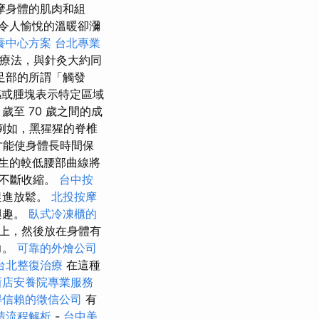
摩身體的肌肉和組
令人愉悅的溫暖卻瀰
養中心方案
台北專業
療法，與針灸大約同
足部的所謂「觸發
或腫塊表示特定區域
歲至 70 歲之間的成
 例如，黑猩猩的脊椎
才能使身體長時間保
生的較低腰部曲線將
肉不斷收縮。
台中按
促進放鬆。
北投按摩
興趣。
臥式冷凍櫃的
上，然後放在身體有
力。
可靠的外燴公司
台北整復治療
在這種
新店安養院專業服務
得信賴的徵信公司
有
請流程解析
-
台中美