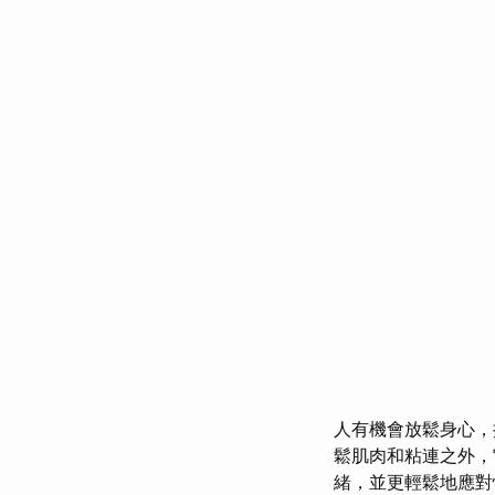
人有機會放鬆身心，
鬆肌肉和粘連之外
緒，並更輕鬆地應