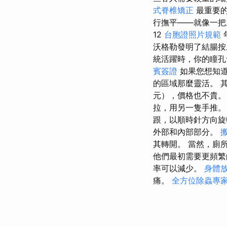
式脊椎矯正
最重要
行撫平——就像一
12
台胞證照片規範
沃格勒發明了結腸
統活躍時，你的瞳孔
賓簽證
如果您想知
的區域那麼靈活。 
元），價格也不貴
拉，用另一隻手推
跟，以順時針方向
外部和內部部分。
其轉開。 當然，廁
他們最初需要更頻
率可以減少。
身體
痛。
全方位除蟲專