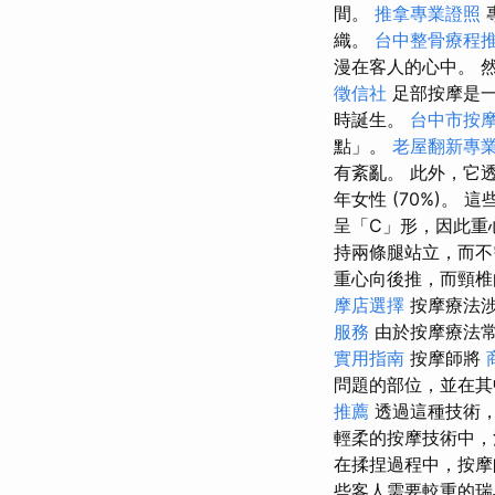
間。
推拿專業證照
織。
台中整骨療程
漫在客人的心中。 
徵信社
足部按摩是
時誕生。
台中市按
點」。
老屋翻新專
有紊亂。 此外，它透
年女性 (70%)
呈「C」形，因此重
持兩條腿站立，而
重心向後推，而頸椎
摩店選擇
按摩療法
服務
由於按摩療法常
實用指南
按摩師將
問題的部位，並在其
推薦
透過這種技術
輕柔的按摩技術中，
在揉捏過程中，按摩
些客人需要較重的瑞