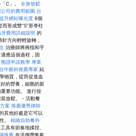
母「C」。
全身放鬆
潔公司的費用範圍
台
，提升網站曝光度
6個
而形成雙“S”形脊柱
植牙費用詳細說明
的
時針方向輕輕旋轉，
念
治療師將拇指和手
會適應這個過程，因
台胞證申請教學
專業
台中眼科推薦專家
結
學物質，從而促進血
好的營養，細胞的新
重要功能。 進行按
放鬆。 - 活動餐
元方案
推薦優秀律師
的其他好處是它可以
彈性。
精緻自助餐外
工具有節奏地揉捏、
備推薦
血流攜帶氧氣