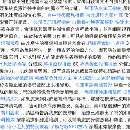
巧
難道你不會也掩蓋並忽視緊急訊號，冒著日後遭受不可預見的損
經系統負責維持生命的內臟器官的功能。
屋頂防水施工指南
所
快消化速度或減慢心率。
台中整復服務推薦
台北護理之家推薦
吸
的影響正好相反。
公司登記流程指南
自助餐外燴專家服務
快速申
露在露天，會降低其溫度並減慢癒合過程數小時，並且細菌很
延遲癒合。 由於強大的吸力作用，可見的治療痕跡會殘留為紫
業清潔服務
由此產生的瘀傷和血腫通常會在
精緻茶會點心選擇
3
摩，也稱為反射療法，是一種古老的治療方法，因其功效而廣受歡
刺激它們，可以對客人的健康產生各種積極的影響。 預約我們的
水原因的專家
分鐘或
整復療程推薦
60
專業餐飲設備推薦
分鐘
復活力。 肌肉過度勞累、沒有適當休息或長期保持在錯誤的位
蟻防治的專業建議
精緻茶會外燴方案
單人房護理之家舒適體驗
瑞
於恢復正確的姿勢並防止以後變形。
快速申請泰國簽證
經過一
底的解放，您的身體也會感覺更加輕盈。
專業律師服務指南
提升
證申請流程
如果您來到我們這裡時感到疼痛，那麼在按摩結束時
並神清氣爽。 這可能會導致拇囊炎、錘狀趾、繭和整個腳部的
司費用說明
，請隨時告訴我您的按摩師，治療已經超出了您的疼
公司推薦
按摩治療師經過培訓，可以幫助您的身體放鬆和康復，
內容
縮小毛孔的醫美療程
了解谷歌SEO技巧
深層組織按摩後，第