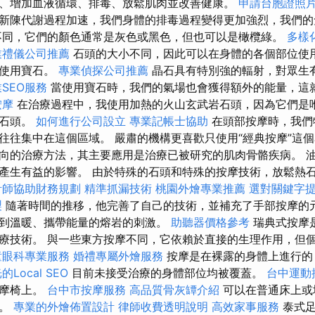
、增加血液循環、排毒、放鬆肌肉並改善健康。
申請台胞證照
新陳代謝過程加速，我們身體的排毒過程變得更加強烈，我們的
不同，它們的顏色通常是灰色或黑色，但也可以是橄欖綠。
多樣
業禮儀公司推薦
石頭的大小不同，因此可以在身體的各個部位使
以使用寶石。
專業偵探公司推薦
晶石具有特別強的輻射，對眾生
SEO服務
當使用寶石時，我們的氣場也會獲得額外的能量，這
按摩
在治療過程中，我使用加熱的火山玄武岩石頭，因為它們是
的石頭。
如何進行公司設立
專業記帳士協助
在頭部按摩時，我們
往往集中在這個區域。 嚴肅的機構更喜歡只使用“經典按摩”這個
向的治療方法，其主要應用是治療已被研究的肌肉骨骼疾病。 
產生有益的影響。 由於特殊的石頭和特殊的按摩技術，放鬆熱
計師協助財務規劃
精準抓漏技術
桃園外燴專業推薦
選對關鍵字
製
隨著時間的推移，他完善了自己的技術，並補充了手部按摩的
到溫暖、攜帶能量的熔岩的刺激。
助聽器價格參考
瑞典式按摩
療技術。 與一些東方按摩不同，它依賴於直接的生理作用，但
童眼科專業服務
婚禮專屬外燴服務
按摩是在裸露的身體上進行的
Local SEO
目前未接受治療的身體部位均被覆蓋。
台中運動
按摩椅上。
台中市按摩服務
高品質骨灰罈介紹
可以在普通床上或
大。
專業的外燴佈置設計
律師收費透明說明
高效家事服務
泰式足