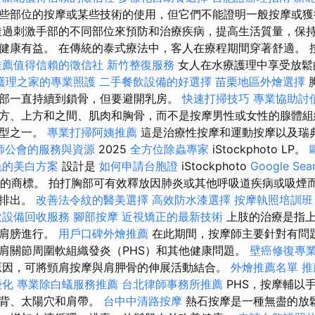
些部位的按摩或某些技術的使用，但它們不能證明一般按摩或獲
透過刺激手部的不同部位來預防和治療疾病，提高生活質量，保持
健康有益。 在傳統的泰式療法中，客人在療程期間穿著舒適。 
推薦值得信賴的徵信社
新竹整復服務
女人在水療護理中享受放鬆
護理之家的專業照護
二手餐飲設備的好選擇
苗栗地區外燴選擇
部一直持續到鎖骨，但要避開乳房。
快速打掃技巧
專業協助討
方、上方和之間、肌肉和胸骨，而不是按摩男性或女性的腺體組
類型之一。
專業打掃阿姨推薦
這是治療性按摩和運動按摩以及瑞
師公會的服務與資源
2025
全方位除蟲專家
iStockphoto LP。
色的美白方案
設計是
如何申請台胞證
iStockphoto
Google Se
的商標。 拍打胸部可有效釋放因肺炎或其他呼吸道疾病或吸煙
內排出。
改善法令紋的醫美選擇
高效防水漆選擇
按摩執照培訓
飲設備回收服務
腳部按摩
近視矯正的最新技術
上肢的治療是指上
到肩膀進行。
用戶口碑外燴推薦
在此期間，按摩師主要針對有問
肩關節周圍軟組織發炎（PHS）和其他健康問題。
壁癌修復專
因，可將頸肩按摩與肩胛骨的伸展活動結合。
外燴推薦名單
推
優化
專業除白蟻服務推薦
台北律師事務所推薦
PHS，按摩輔以
頸背、太陽穴和肩帶。
台中中清路按摩
熱石按摩是一種無盡的放