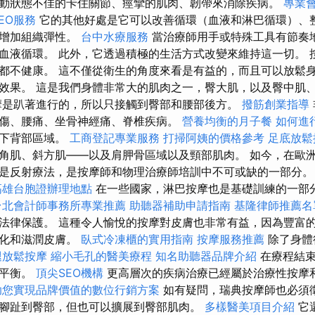
動狀態不佳的卡住關節、痙攣的肌肉、韌帶來消除疾病。
專業
EO服務
它的其他好處是它可以改善循環（血液和淋巴循環）、
以增加組織彈性。
台中水療服務
當治療師用手或特殊工具有節奏
血液循環。 此外，它透過積極的生活方式改變來維持這一切。 
都不健康。 這不僅從衛生的角度來看是有益的，而且可以放鬆
效果。 這是我們身體非常大的肌肉之一，臀大肌，以及臀中肌
是趴著進行的，所以只接觸到臀部和腰部後方。
撥筋創業指導
傷、腰痛、坐骨神經痛、脊椎疾病。
營養均衡的月子餐
如何進
響下背部區域。
工商登記專業服務
打掃阿姨的價格參考
足底放
角肌、斜方肌——以及肩胛骨區域以及頸部肌肉。 如今，在歐
是反射療法，是按摩師和物理治療師培訓中不可或缺的一部分
高雄台胞證辦理地點
在一些國家，淋巴按摩也是基礎訓練的一部
台北會計師事務所專業推薦
助聽器補助申請指南
基隆律師推薦名
法律保護。 這種令人愉悅的按摩對皮膚也非常有益，因為豐富
軟化和滋潤皮膚。
臥式冷凍櫃的實用指南
按摩服務推薦
除了身體
腿放鬆按摩
縮小毛孔的醫美療程
知名助聽器品牌介紹
在療程結束
與平衡。
頂尖SEO機構
更高層次的疾病治療已經屬於治療性按摩
助您實現品牌價值的數位行銷方案
如有疑問，瑞典按摩師也必須徵
腳趾到臀部，但也可以擴展到臀部肌肉。
多樣醫美項目介紹
它