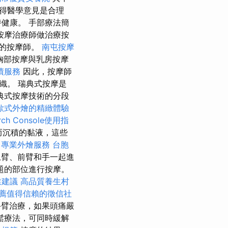
得醫學意見是合理
健康。 手部療法簡
按摩治療師做治療按
的按摩師。
南屯按摩
胸部按摩與乳房按摩
債服務
因此，按摩師
織。 瑞典式按摩是
典式按摩技術的分段
歐式外燴的精緻體驗
arch Console使用指
而沉積的黏液，這些
班
專業外燴服務
台胞
臂、前臂和手一起進
題的部位進行按摩。
業建議
高品質養生村
薦值得信賴的徵信社
手臂治療，如果頭痛嚴
鬆療法，可同時緩解