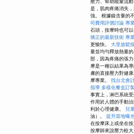
壓力、幫助能量流動
是，肌肉疼痛消失，
強。 根據鎳含量的
司費用評價討論
專
石頭，按摩時也可
矯正的最新技術
專業
更愉快。
大里放鬆
量並均勻釋放熱量
部，因為疼痛的張力
摩是一種以結果為導
膚的直接壓力對健康
摩專業。
找台北會
指導
多樣化餐盒訂
事實上，淋巴系統受
作用於人體的手動治
利於心理健康。
兒
油）。
提升當地曝光的
在按摩床上或坐在
按摩師來說壓力較