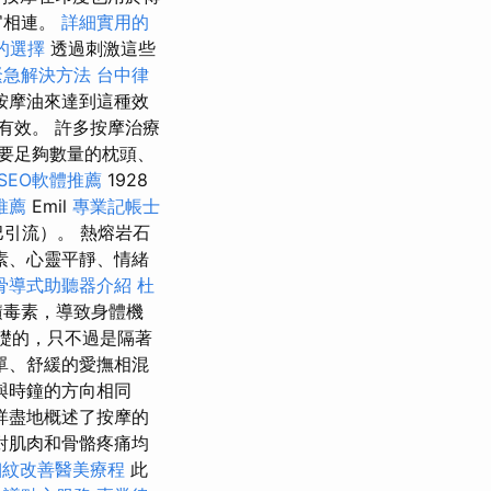
官相連。
詳細實用的
的選擇
透過刺激這些
緊急解決方法
台中律
按摩油來達到這種效
有效。 許多按摩治療
要足夠數量的枕頭、
SEO軟體推薦
1928
推薦
Emil
專業記帳士
引流）。 熱熔岩石
素、心靈平靜、情緒
骨導式助聽器介紹
杜
積毒素，導致身體機
礎的，只不過是隔著
單、舒緩的愛撫相混
與時鐘的方向相同
詳盡地概述了按摩的
對肌肉和骨骼疼痛均
細紋改善醫美療程
此