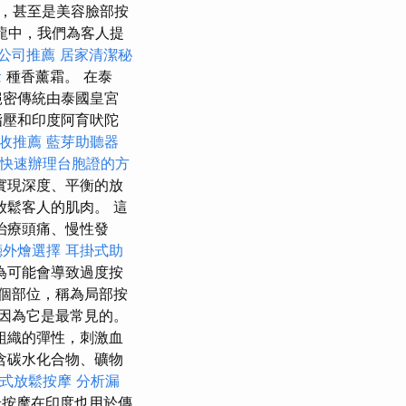
，甚至是美容臉部按
沙龍中，我們為客人提
公司推薦
居家清潔秘
念
種香薰霜。 在泰
絕密傳統由泰國皇宮
指壓和印度阿育吠陀
收推薦
藍芽助聽器
快速辦理台胞證的方
實現深度、平衡的放
鬆客人的肌肉。 這
治療頭痛、慢性發
廳外燴選擇
耳掛式助
為可能會導致過度按
個部位，稱為局部按
因為它是最常見的。
組織的彈性，刺激血
含碳水化合物、礦物
泰式放鬆按摩
分析漏
按摩在印度也用於傳