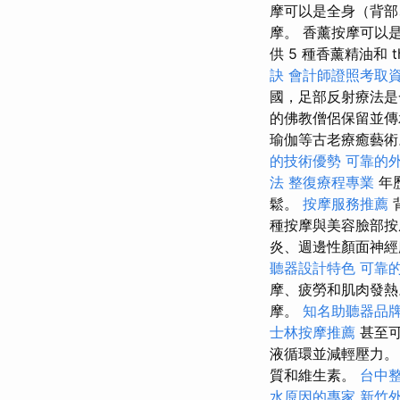
摩可以是全身（背部
摩。 香薰按摩可以是
供 5 種香薰精油和 t
訣
會計師證照考取
國，足部反射療法是
的佛教僧侶保留並傳
瑜伽等古老療癒藝術。
的技術優勢
可靠的
法
整復療程專業
年
鬆。
按摩服務推薦
種按摩與美容臉部按
炎、週邊性顏面神經
聽器設計特色
可靠
摩、疲勞和肌肉發
摩。
知名助聽器品
士林按摩推薦
甚至可
液循環並減輕壓力
質和維生素。
台中
水原因的專家
新竹