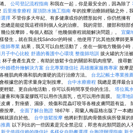
混淆。
公司登記流程指南
和我在一起，你是最安全的，因為除了
2
后里推拿療程
屋頂防水施工指南
年的按摩治療師經驗之外，
漆選擇
不管你多大年紀、有多健康或你的體形如何，你仍然擁有
您總是能從我這裡得到個人化的治療。 我的背部、腰部和頸部
幾位按摩師，每個人都說「他幾個療程就能解決問題」。
宜蘭
樣發生，就在我去找Sándor的時候，他使用了比其他按摩師更
整復師專業
結果，我又可以自然活動了，坐在一個地方幾個小時
與月子中心比較
舒適的養護中心環境
整復師培訓
拔火罐的方法
法
杯子會產生真空，有助於放鬆卡住的關節和肌肉痙攣。 搜尋數
戶外婚禮外燴解決方案
台北專業徵信社
高雄搬家服務專家
按摩是
各種肌肉疼痛和肌肉僵硬的流行治療方法。
台北記帳士專業推
會根據您的需求量身定制按摩。
台中水療療程
我總是選擇最合
更輕鬆、更自由地活動，你可以長時間享受你的生活。
塔位風
蘆薈和海藻凝膠既可以用作洗面乳，也可以用作面膜。
龍潭地
皮膚，對痤瘡、濕疹、燒傷和昆蟲叮咬等各種皮膚問題有益。 
治療按摩。
全面了解台胞證
1867年，荷蘭人梅茲格出版了一本
名稱就源自於他。
台中放鬆按摩
他將針對肌肉骨骼疾病所發展的
務推薦
以下列出的一些因素是完全禁忌症，即患有此類問題的人
新北值得信賴的徵信社
多樣化自助餐選擇
台胞證辦理指南
新