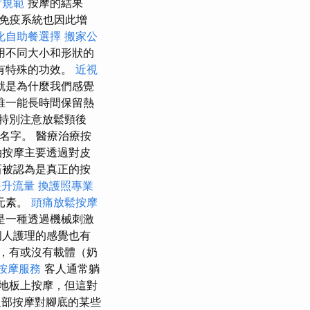
片規範
按摩的結果
免疫系統也因此增
化自助餐選擇
搬家公
用不同大小和形狀的
有特殊的功效。
近視
就是為什麼我們感覺
唯一能長時間保留熱
特別注意放鬆頸後
名字。 醫療治療按
油按摩主要透過對皮
石被認為是真正的按
提升流量
換護照專業
元素。
頭痛放鬆按摩
是一種透過機械刺激
個人護理的感覺也有
，有或沒有載體（奶
按摩服務
客人通常躺
地板上按摩，但這對
部按摩對腳底的某些