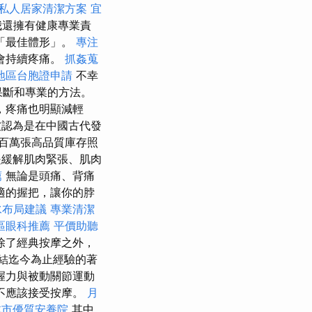
私人居家清潔方案
宜
我還擁有健康專業責
「最佳體形」。
專注
會持續疼痛。
抓姦蒐
地區台胞證申請
不幸
果斷和專業的方法。
，疼痛也明顯減輕
被認為是在中國古代發
百萬張高品質庫存照
緩解肌肉緊張、肌肉
薦
無論是頭痛、背痛
適的握把，讓你的脖
水布局建議
專業清潔
區眼科推薦
平價助聽
除了經典按摩之外，
總結迄今為止經驗的著
握力與被動關節運動
不應該接受按摩。
月
北市優質安養院
其中