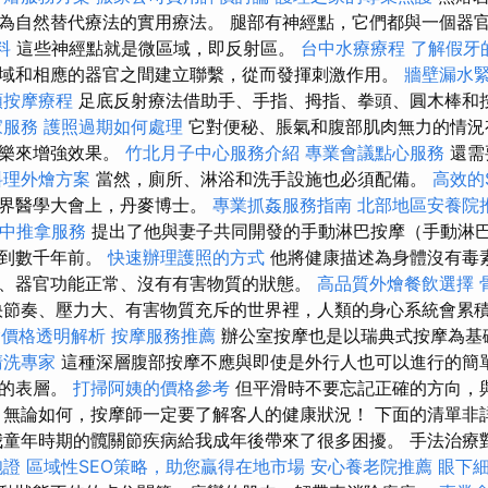
為自然替代療法的實用療法。 腿部有神經點，它們都與一個器
料
這些神經點就是微區域，即反射區。
台中水療療程
了解假牙
域和相應的器官之間建立聯繫，從而發揮刺激作用。
牆壁漏水
頸按摩療程
足底反射療法借助手、手指、拇指、拳頭、圓木棒和
家服務
護照過期如何處理
它對便秘、脹氣和腹部肌肉無力的情況
音樂來增強效果。
竹北月子中心服務介紹
專業會議點心服務
還需
料理外燴方案
當然，廁所、淋浴和洗手設施也必須配備。
高效的
世界醫學大會上，丹麥博士。
專業抓姦服務指南
北部地區安養院
中推拿服務
提出了他與妻子共同開發的手動淋巴按摩（手動淋巴
溯到數千年前。
快速辦理護照的方式
他將健康描述為身體沒有毒
、器官功能正常、沒有有害物質的狀態。
高品質外燴餐飲選擇
節奏、壓力大、有害物質充斥的世界裡，人類的身心系統會累
外燴價格透明解析
按摩服務推薦
辦公室按摩也是以瑞典式按摩為基
清洗專家
這種深層腹部按摩不應與即使是外行人也可以進行的簡
體的表層。
打掃阿姨的價格參考
但平滑時不要忘記正確的方向，
 無論如何，按摩師一定要了解客人的健康狀況！ 下面的清單非
我童年時期的髖關節疾病給我成年後帶來了很多困擾。 手法治療
胞證
區域性SEO策略，助您贏得在地市場
安心養老院推薦
眼下