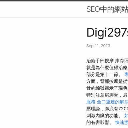
SEO中的網
Digi297
Sep 11, 2013
治癒手部按摩 庫存
就是為什麼值得治
部分是第十二節。
方面，背部按摩是
骨的編號顯示了瑞典
特別注意肩胛骨，肩
服務
全口重建的解
壓理論，腳底有72
刺激內臟的功能。
的有害影響。
快速