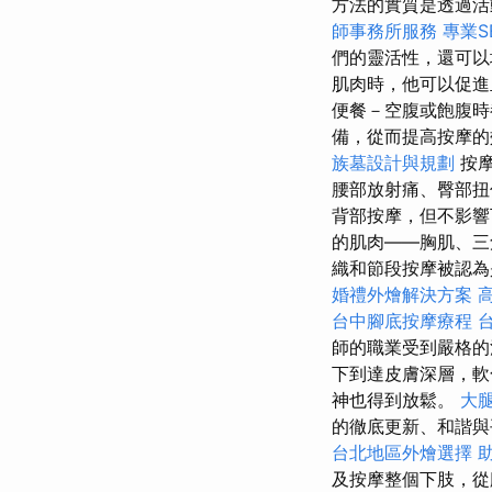
方法的實質是透過活
師事務所服務
專業S
們的靈活性，還可
肌肉時，他可以促進
便餐－空腹或飽腹時
備，從而提高按摩的
族墓設計與規劃
按摩
腰部放射痛、臀部扭
背部按摩，但不影
的肌肉——胸肌、三
織和節段按摩被認為
婚禮外燴解決方案
台中腳底按摩療程
師的職業受到嚴格的
下到達皮膚深層，
神也得到放鬆。
大
的徹底更新、和諧
台北地區外燴選擇
及按摩整個下肢，從