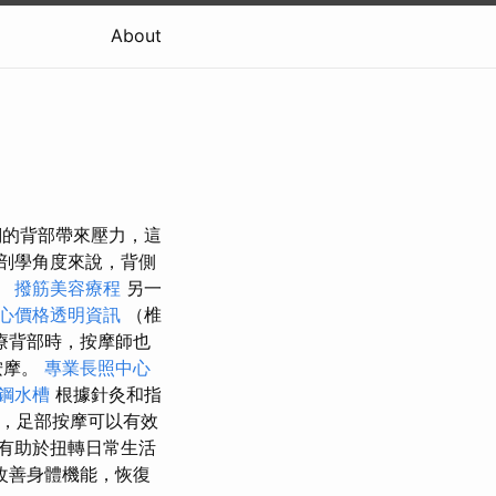
About
們的背部帶來壓力，這
剖學角度來說，背側
。
撥筋美容療程
另一
心價格透明資訊
（椎
療背部時，按摩師也
按摩。
專業長照中心
鋼水槽
根據針灸和指
，足部按摩可以有效
有助於扭轉日常生活
改善身體機能，恢復