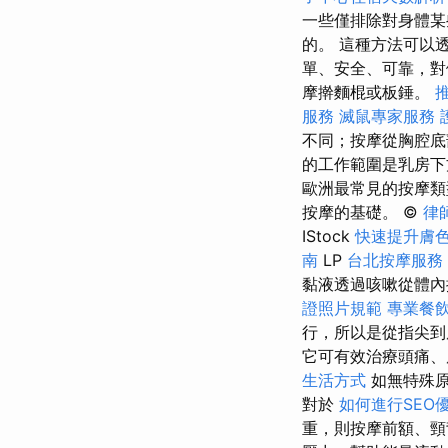
一些僅排除對身體某
的。 這種方法可以
單、安全、可靠，對
摩擀麵棍或板錘。
服務
滅鼠專家服務
不同；按摩從胸腔底
的工作範圍是乳房下
歐洲最常見的按摩
按摩的基礎。 ©
律
IStock
快速提升膚
南
LP
台北按摩服務
黏液透過咳嗽從體
證照片規範
專業餐
行，所以是從指尖
它可有效治療頭痛、
生活方式
如無特殊原
對於
如何進行SEO
重，則按摩前額、