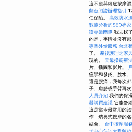
這不應與腳底按摩
蘭台胞證辦理指引
1
任保險。
高效防水
數據分析的SEO專家
證專業團隊
我去找了
的是，事情並沒有那
專業外燴服務
台北
了。
產後護理之家
現的。
天母撥筋療
片、插圖和影片。
痙攣和發炎、脫水、
還是腰痛，我每次都
子、肩膀或手臂再次
人員介紹
我們的保濕
器購買建議
它能舒緩
這是當今最常用的
作，瑞典式按摩的
結合。
台中按摩服
子中心住宿天數解析