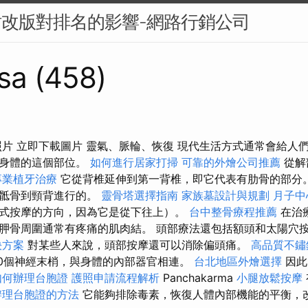
站改版對排名的影響-網路行銷公司
sa (458)
照片 立即下載圖片 靈氣、脈輪、恢復 現代生活方式通常會給人
療身體的這個部位。
如何進行居家打掃
可靠的外燴公司推薦
從解
專業植牙治療
它從背椎延伸到第一背椎，即它代表有肋骨的部分
從骶骨到頸背進行的。
靈骨塔選擇指南
家族墓設計與規劃
月子中
式按摩的方向，因為它是從下往上）。
台中整骨療程推薦
在治
胛骨周圍通常有疼痛的肌肉結。 頭部療法還包括額頭和太陽穴
決方案
對某些人來說，頭部按摩還可以消除偏頭痛。
高品質不鏽
00個神經末梢，與身體的內部器官相連。
台北地區外燴選擇
因此
如何辦理台胞證
護照申請流程解析
Panchakarma
小腿放鬆按摩
辦理台胞證的方法
它能夠排除毒素，恢復人體內部機能的平衡，