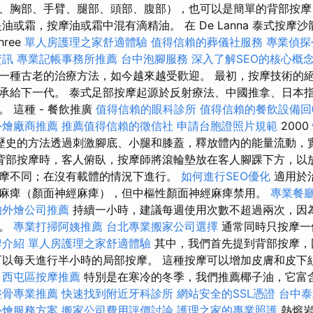
、胸部、手臂、腿部、頭部、腹部），也可以是簡單的背部按摩
油或霜，按摩油或霜中混有滴精油。 在 De Lanna 泰式按摩
hree
單人房護理之家舒適體驗
值得信賴的葬儀社服務
專業偵探
資訊
專業記帳事務所推薦
台中泡腳服務
深入了解SEO的核心概
一種古老的治療方法，如今越來越受歡迎。 最初，按摩技術的
承給下一代。 泰式足部按摩起源於反射療法、中國推拿、日本
 這種 - 餐飲推廣
值得信賴的眼科診所
值得信賴的餐飲設備回
外燴廠商推薦
推薦值得信賴的徵信社
申請台胞證照片規範
2000
歷史的方法透過刺激腳底、小腿和膝蓋，釋放體內的能量流動，
背部按摩時，客人俯臥，按摩師將滾輪墊放在客人腳踝下方，以放
摩不同；在沒有載體的情況下進行。
如何進行SEO優化
適用於
麻痺（顏面神經麻痺），但中樞性顏面神經麻痺禁用。
專業餐
的外燴公司推薦
持續一小時，建議每週使用次數不超過兩次，因
熱。
專業打掃阿姨推薦
台北專業搬家公司選擇
通常同時只按摩一
牌介紹
單人房護理之家舒適體驗
其中，我們首先提到背部按摩，
以每天進行半小時的局部按摩。 這種按摩可以增加皮膚和皮下
。
西屯區按摩推薦
特別是在寒冷的冬季，我們推薦椰子油，它富
整骨專業推薦
快速找到附近牙科診所
網站安全的SSL憑證
台中
外燴服務方案
搬家公司費用評價討論
護理之家的專業照護
熱熔岩