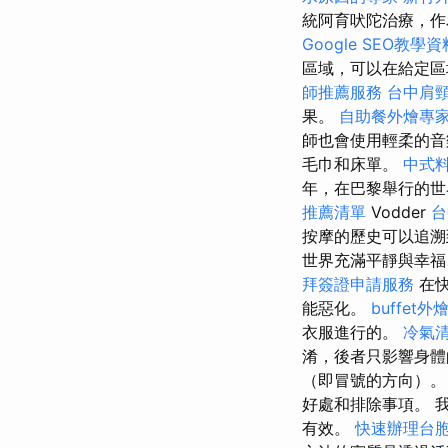
統阿育吠陀治療，作
Google SEO教學資
區域，可以在給定區
師推薦服務
台中肩
果。
自助餐外燴專
師也會使用輕柔的
毛巾和床單。
中式
年，在巴黎舉行的
推薦清單
Vodder
台
按摩的歷史可以追
世界充滿平靜與幸福
拜簽證申請服務
在快
能惡化。
buffet
衣服進行的。
冷氣
淆，後者只影響身
（即冒號的方向）。
好處和排除事項。 
有效。
快速辦理台