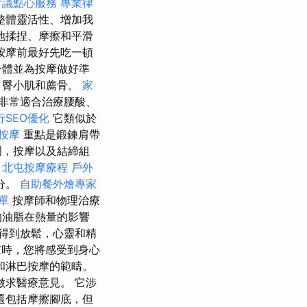
會議點心服務
專業律
整體靈活性、增加我
地揉捏、摩擦和平滑
按摩前最好先吃一頓
身體並為按摩做好準
、臀小肌和薦骨。
家
非常適合治療腰酸、
行SEO優化
它類似於
鬆按摩
重點是鍛鍊肩帶
洲，按摩以及結締組
。
北屯按摩療程
戶外
分。
自助餐外燴專家
單
按摩師和物理治療
的油脂在熱量的影響
得到放鬆，心靈和精
時，您將感受到身心
和淋巴按摩的範疇。
求醫療意見。 它涉
還包括摩擦腳底，但