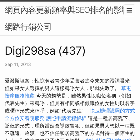
網頁內容更新頻率與SEO排名的影響-
網路行銷公司
Digi298sa (437)
Sep 11, 2013
愛潑斯坦案：性掠奪者青少年受害者迄今未知的證詞曝光
但如果女人選擇的男人這樣稱呼女人，那就失敗了。
草屯
按摩服務推薦
今天的趨勢是，雖然男性以職位名稱（例如
代表先生）來稱呼，但具有相同或相似職位的女性則以名字
或暱稱形式來稱呼，例如“代表先生”。
快速辦理護照的方式
全方位安養院服務
護照申請流程解析
這是一種居高臨下、
貶低的形式，理所當然會導致冒犯，但如果男人想以一種既
不疏遠、冷漠、也不信任和居高臨下的方式對待一個陌生的