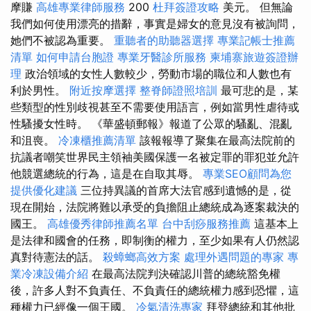
摩賺
高雄專業律師服務
200
杜拜簽證攻略
美元。 但無論
我們如何使用漂亮的措辭，事實是婦女的意見沒有被詢問，
她們不被認為重要。
重聽者的助聽器選擇
專業記帳士推薦
清單
如何申請台胞證
專業牙醫診所服務
柬埔寨旅遊簽證辦
理
政治領域的女性人數較少，勞動市場的職位和人數也有
利於男性。
附近按摩選擇
整脊師證照培訓
最可悲的是，某
些類型的性別歧視甚至不需要使用語言，例如當男性虐待或
性騷擾女性時。 《華盛頓郵報》報道了公眾的騷亂、混亂
和沮喪。
冷凍櫃推薦清單
該報報導了聚集在最高法院前的
抗議者嘲笑世界民主領袖美國保護一名被定罪的罪犯並允許
他競選總統的行為，這是在自取其辱。
專業SEO顧問為您
提供優化建議
三位持異議的首席大法官感到遺憾的是，從
現在開始，法院將難以承受的負擔阻止總統成為逐案裁決的
國王。
高雄優秀律師推薦名單
台中刮痧服務推薦
這基本上
是法律和國會的任務，即制衡的權力，至少如果有人仍然認
真對待憲法的話。
殺蟑螂高效方案
處理外遇問題的專家
專
業冷凍設備介紹
在最高法院判決確認川普的總統豁免權
後，許多人對不負責任、不負責任的總統權力感到恐懼，這
種權力已經像一個王國。
冷氣清洗專家
拜登總統和其他批