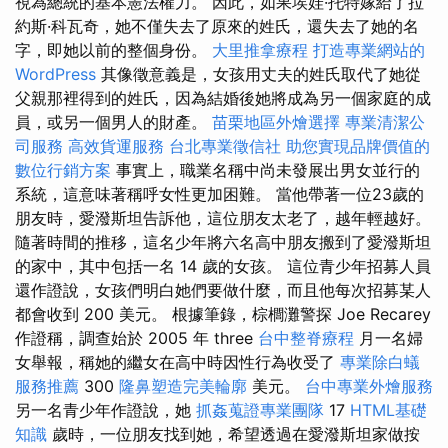
視為總統的基本憲法權力。 因此，如果埃娃·托特嫁給了拉
約斯·科瓦奇，她不僅失去了原來的姓氏，還失去了她的名
字，即她以前的整個身份。
大里推拿療程
打造專業網站的
WordPress
其像徵意義是，女孩用丈夫的姓氏取代了她從
父親那裡得到的姓氏，因為結婚後她將成為另一個家庭的成
員，或另一個男人的財產。
苗栗地區外燴選擇
專業清潔公
司服務
高效貨運服務
台北專業徵信社
助您實現品牌價值的
數位行銷方案
事實上，職業名稱中尚未發展出男女並行的
系統，這意味著稱呼女性更加困難。 當他帶著一位23歲的
朋友時，愛潑斯坦告訴他，這位朋友太老了，越年輕越好。
隨著時間的推移，這名少年將六名高中朋友搬到了愛潑斯坦
的家中，其中包括一名 14 歲的女孩。 這位青少年招募人員
還作證說，女孩們明白她們要做什麼，而且他每次招募某人
都會收到 200 美元。 根據筆錄，棕櫚灘警探 Joe Recarey
作證稱，調查始於 2005 年 three
台中整脊療程
月一名婦
女舉報，稱她的繼女在高中時因性行為收受了
專業除白蟻
服務推薦
300
隆鼻塑造完美輪廓
美元。
台中專業外燴服務
另一名青少年作證說，她
抓姦蒐證專業團隊
17
HTML基礎
知識
歲時，一位朋友找到她，希望透過在愛潑斯坦家做按