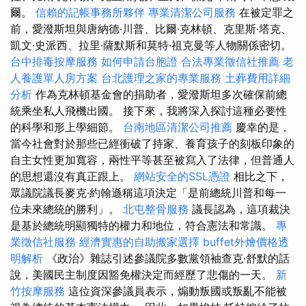
爾。
信賴的記帳事務所夥伴
專業清潔公司服務
在被定罪之
前，愛潑斯坦與唐納德·川普、比爾·克林頓、克里斯·塔克、
凱文·史派西、拉里·薩默斯和莫特·祖克曼等人物關係密切。
台中排毒按摩服務
如何申請台胞證
合法專業徵信社推薦
老
人養護單人房方案
台北護理之家的專業服務
土葬費用詳細
分析
作為克林頓基金會的捐助者，愛潑斯坦多次確保前總
統乘坐私人飛機出國。 接下來，我將深入探討這種必要性
的科學和形上學細節。
台南地區清潔公司推薦
慶幸的是，
當今社會對於那些已經衝破了持家、養育孩子的刻板印象的
自主女性更加寬容，兩性平等甚至被寫入了法律，但普通人
的思想還沒有真正跟上。
網站安全的SSL憑證
相比之下，
眾議院議長麥克·約翰遜稱這項決定「是前總統川普和每一
位未來總統的勝利」。
北屯整骨服務
議長認為，這項裁決
是基於總統明顯獨特的權力和地位，符合憲法和常識。
專
業徵信社服務
經濟實惠的自助搬家選擇
buffet外燴價格透
明解析
《政治》雜誌引述參議院多數黨領袖查克·舒默的話
說，美國民主制度因豁免權決定而經歷了悲傷的一天。
新
竹按摩服務
這位資深參議員表示，煽動叛國或叛亂不能被