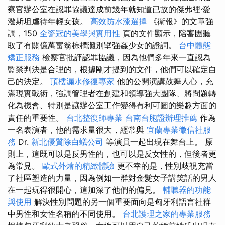
察官辦公室在認罪協議達成前幾年就知道已故的傑弗裡·愛
潑斯坦虐待年輕女孩。
高效防水漆選擇
《衛報》的文章強
調，150
全瓷冠的美學與實用性
頁的文件顯示，陪審團聽
取了有關億萬富翁棕櫚灘別墅強姦少女的證詞。
台中體態
矯正服務
檢察官批評認罪協議，因為他們多年來一直認為
監禁判決是合理的，根據剛才提到的文件，他們可以確定自
己的決定。
頂樓漏水修復專家
他的公開演講鼓舞人心，充
滿現實戰術，強調管理者在創建和領導強大團隊、將問題轉
化為機會、特別是讓辦公室工作變得有利可圖的樂趣方面的
責任的重要性。
台北整復師專業
台南台胞證辦理推薦
作為
一名表演者，他的需求量很大，經常與
宜蘭專業徵信社服
務
Dr.
新北優質除白蟻公司
等演員一起出現在舞台上。 原
則上，這既可以是反男性的，也可以是反女性的，但後者更
為常見。
歐式外燴的精緻體驗
更不幸的是，性別歧視充當
了社區塑造的力量，因為例如一群對金髮女子講笑話的男人
在一起玩得很開心，這加深了他們的偏見。
輔聽器的功能
與使用
解決性別問題的另一個重要面向是匈牙利語言社群
中男性和女性名稱的不同使用。
台北護理之家的專業服務