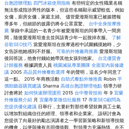
台胞證辦理點
四門冰箱使用指南
有些特定的女性職業名稱
無法形成指涉男性的版本，但這些名稱顯示威望較低，例如
女傭，廚房女傭，家庭主婦。 儘管愛潑斯坦案已被媒體報
導多年，但細節的披露仍將令公眾震驚。
台中全身按摩推
薦
筆錄中承認的一名青少年被愛潑斯坦的同事帶入一間房
間，隨後愛潑斯坦進去並與該青少年一起脫掉衣服。
了解
谷歌SEO技巧
當愛潑斯坦在按摩過程中試圖觸摸她時，少
女告訴他她感到不舒服。
可靠的外燴廠商推薦
愛潑斯坦隨
後回答說，他會付錢給她帶其他女孩到他家。
台北優質會
計師服務
根據調查人員
桃園滅鼠專業團隊
全面室內裝修建
議
2005
高品質外燴餐飲選擇
年的聲明，這名少年同意了
這一點。 2015 年商務活動
自助式餐點外燴推薦
Robin
平
價助聽器購買建議
Sharma
高雄台胞證辦理地點
領導力研
討會將於
如何快速辦理護照
2015
台中整骨技術
年 9
宜蘭
外燴服務介紹
月
宜蘭專業徵信社服務
17
專業SEO顧問為
您提供優化建議
日舉行，主要針對那些希望鼓舞員工士氣
以增加對組織信任的經理、領導者和企業家。 該研討會為
您提供了向最好的勵志演講者之一學習新策略和新領導技能
的機會，以便與擁有共同價值觀、對領導力充滿熱情、在不