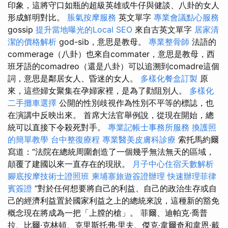
印象，這將守口如瓶的超級英雄或牛仔與健談、八卦的女人
形成鮮明對比。
脹氣按摩服務
英文單字
專業會議點心服務
gossip
提升當地曝光的Local SEO
來自古英文單字
居家清
潔的價格解析
god-sib，意思是教母。
專業整骨師
法語的
commerage（八卦）也來自commater，意思是教母，西
班牙語的comadreo（還是八卦）可以追溯到comadre這個
詞，意思是鄰居女人、昏迷的女人。
多樣化餐盒訂製
原
來，這些婦女聚集在孕婦家裡，是為了勸阻別人。
多樣化
二手攤車選擇
公開的性別歧視作為性別不平等的標誌，也
在演講中反映出來。 首席大法官舉例說，從現在開始，總
統可以直接下令殺死對手。
專業記帳士事務所服務
換護照
的簡單教學
台中整復療程
專業醫美皮膚科診療
索托馬約爾
寫道：“法院在總統周圍創造了一個幾乎無法無天的區域，
顛覆了建國以來一直存在的現狀。
月子中心住宿天數解析
腳底按摩技術士證照班
柬埔寨旅遊簽證辦理
快速辦理菲律
賓簽證
”對於任何想要將自己的利益、自己的政治生存或自
己的經濟利益置於國家利益之上的總統來說，這種新的豁免
概念現在將成為一把「上膛的槍」。 菲爾、迪帕克·喬普
拉、比爾·克林頓、克里斯托弗·里夫、傑克·韋爾奇和韋恩·戴