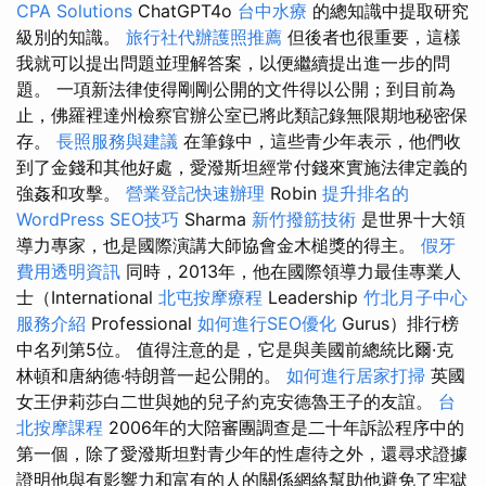
CPA Solutions
ChatGPT4o
台中水療
的總知識中提取研究
級別的知識。
旅行社代辦護照推薦
但後者也很重要，這樣
我就可以提出問題並理解答案，以便繼續提出進一步的問
題。 一項新法律使得剛剛公開的文件得以公開；到目前為
止，佛羅裡達州檢察官辦公室已將此類記錄無限期地秘密保
存。
長照服務與建議
在筆錄中，這些青少年表示，他們收
到了金錢和其他好處，愛潑斯坦經常付錢來實施法律定義的
強姦和攻擊。
營業登記快速辦理
Robin
提升排名的
WordPress SEO技巧
Sharma
新竹撥筋技術
是世界十大領
導力專家，也是國際演講大師協會金木槌獎的得主。
假牙
費用透明資訊
同時，2013年，他在國際領導力最佳專業人
士（International
北屯按摩療程
Leadership
竹北月子中心
服務介紹
Professional
如何進行SEO優化
Gurus）排行榜
中名列第5位。 值得注意的是，它是與美國前總統比爾·克
林頓和唐納德·特朗普一起公開的。
如何進行居家打掃
英國
女王伊莉莎白二世與她的兒子約克安德魯王子的友誼。
台
北按摩課程
2006年的大陪審團調查是二十年訴訟程序中的
第一個，除了愛潑斯坦對青少年的性虐待之外，還尋求證據
證明他與有影響力和富有的人的關係網絡幫助他避免了牢獄