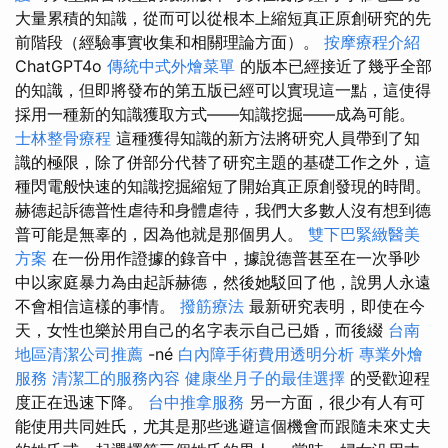
大量累積的知識，從而可以從根本上縮短真正原創研究的先
前階段（經驗事實收集和相關理論方面）。
按摩療程介紹
ChatGPT4o
傳統中式外燴菜單
的版本已經接近了幾乎全部
的知識，但即將發布的第五版已經可以實現這一點，這使得
採用一種新的知識獲取方式——知識挖掘——成為可能。
士林整骨療程
這種獲得知識的新方法將研究人員帶到了知
識的極限，除了併部分代替了研究主題的基礎工作之外，這
種閃電般快速的知識挖掘縮短了開始真正原創發現的時間。
赫德起訴德普性虐待和身體虐待，我們大多數人沒有想到德
普可能是無辜的，因為他就是那個男人。
雙下巴緊緻醫美
方案
在一份用作證據的錄音中，據說德普甚至在一次爭吵
中以家庭暴力為由起訴赫德，然後她駁回了他，說男人永遠
不會相信這樣的事情。
撥筋療法
最新研究表明，即使在今
天，女性也樂於用自己的名字表示自己已婚，而後綴
台南
地區清潔公司推薦
-né
白內障手術費用透明分析
專業外燴
服務
清潔工的服務內容
健康坐月子的最佳選擇
的受歡迎程
度正在迅速下降。
台中推拿服務
另一方面，很少有人有可
能使用共同姓氏，尤其是那些逃避這個機會而跟隨未來丈夫