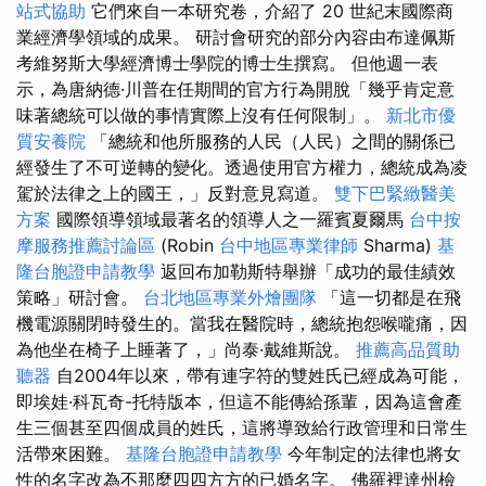
站式協助
它們來自一本研究卷，介紹了 20 世紀末國際商
業經濟學領域的成果。 研討會研究的部分內容由布達佩斯
考維努斯大學經濟博士學院的博士生撰寫。 但他週一表
示，為唐納德·川普在任期間的官方行為開脫「幾乎肯定意
味著總統可以做的事情實際上沒有任何限制」。
新北市優
質安養院
「總統和他所服務的人民（人民）之間的關係已
經發生了不可逆轉的變化。透過使用官方權力，總統成為凌
駕於法律之上的國王，」反對意見寫道。
雙下巴緊緻醫美
方案
國際領導領域最著名的領導人之一羅賓夏爾馬
台中按
摩服務推薦討論區
(Robin
台中地區專業律師
Sharma)
基
隆台胞證申請教學
返回布加勒斯特舉辦「成功的最佳績效
策略」研討會。
台北地區專業外燴團隊
「這一切都是在飛
機電源關閉時發生的。當我在醫院時，總統抱怨喉嚨痛，因
為他坐在椅子上睡著了，」尚泰·戴維斯說。
推薦高品質助
聽器
自2004年以來，帶有連字符的雙姓氏已經成為可能，
即埃娃·科瓦奇-托特版本，但這不能傳給孫輩，因為這會產
生三個甚至四個成員的姓氏，這將導致給行政管理和日常生
活帶來困難。
基隆台胞證申請教學
今年制定的法律也將女
性的名字改為不那麼四四方方的已婚名字。 佛羅裡達州檢