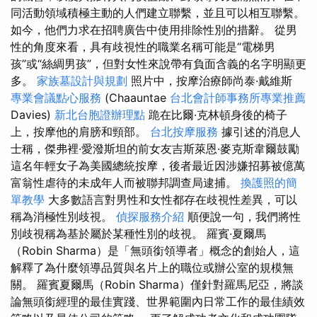
同活動領域積極主動的人們建立聯繫，並且可以相互聯繫。
如今，他們力求在招聘廣告中使用排除性別的措辭。 從男
性的角度來看，具有歧視性的職業名稱可能是“電梯男
孩”或“絲綢男孩”，但對女性來說帶有負面含義的名字明顯更
多。
家族墓設計與規劃
照片中，按摩治療師尚泰·戴維斯
專業會議點心服務
(Chaauntae
台北會計師事務所專業推薦
Davies)
新北台胞證辦理點
跪在比爾·克林頓身後的椅子
上，按摩他的肩膀和頸部。
台北按摩服務
據引述的消息人
士稱，傑弗裡·愛潑斯坦的前女友吉斯萊恩·麥克斯韋爾鼓勵
這名年輕女子為美國總統按摩，後者最近因涉嫌招募被億萬
富翁性虐待的未成年人而被聯邦調查局逮捕。
換護照的簡
單教學
大多數語言對男性和女性都存在歧視性差異，可以
稱為消極性別歧視。
偵探服務介紹
順便說一句，我們將性
別歧視稱為基於屬於某種性別的歧視。 羅賓·夏爾馬
（Robin Sharma）是「無頭銜領導者」概念的創始人，這
解釋了為什麼領導品質與名片上的職位或辦公室的規模無
關。 羅賓夏爾馬（Robin Sharma）僅針對羅馬尼亞，將談
論無頭銜經理的最佳實踐、世界範圍內日常工作的最佳績效