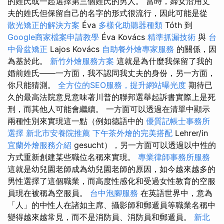
的姓氏或一起選擇第三個姓氏的男人。 當時，婦女沿用丈
夫的姓氏但保留自己的名字的形式很流行，因此可能是從
散光矯正的解決方案
Éva
多樣化助聽器種類
Tóth 到
Google商家檔案申請教學
Éva Kovács
精準抓漏技術
與
台
中骨盆矯正
Lajos Kovács
自助餐外燴專家服務
的關係，因
為基於此。
新竹外燴服務方案
這就是為什麼我保留了我的
婚前姓氏——一方面，我不認同我丈夫的身份，另一方面，
你只能猜測。
全方位的SEO服務，提升網站曝光度
期待已
久的最高法院意見意味著川普的聯邦選舉起訴書實際上是死
刑，而其他人可能會繼續。 一方面可以透過在清單中顯示
兩種性別來實現這一點（例如德語中的
優質記帳士事務所
選擇
新北市安養院推薦
下午茶外燴的完美搭配
Lehrer/in
宜蘭外燴服務介紹
gesucht），另一方面可以透過以中性的
方式重新創建某些職位名稱來實現。
專業律師事務所服務
這就是幼兒園老師成為幼兒園老師的原因，如今越來越多的
男性選擇了這個職業，而高度性感化和受過女性教育的空服
員現在被稱為空服員。
台中泡腳服務
在英語世界中，意為
「人」的中性人在諸如主席、攝影師和郵遞員等職業名稱中
變得越來越常見，而不是消防員、消防員和郵遞員。
新北