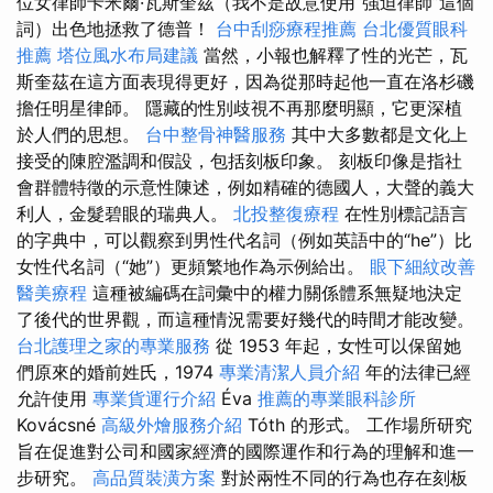
位女律師卡米爾·瓦斯奎茲（我不是故意使用“強迫律師”這個
詞）出色地拯救了德普！
台中刮痧療程推薦
台北優質眼科
推薦
塔位風水布局建議
當然，小報也解釋了性的光芒，瓦
斯奎茲在這方面表現得更好，因為從那時起他一直在洛杉磯
擔任明星律師。 隱藏的性別歧視不再那麼明顯，它更深植
於人們的思想。
台中整骨神醫服務
其中大多數都是文化上
接受的陳腔濫調和假設，包括刻板印象。 刻板印像是指社
會群體特徵的示意性陳述，例如精確的德國人，大聲的義大
利人，金髮碧眼的瑞典人。
北投整復療程
在性別標記語言
的字典中，可以觀察到男性代名詞（例如英語中的“he”）比
女性代名詞（“她”）更頻繁地作為示例給出。
眼下細紋改善
醫美療程
這種被編碼在詞彙中的權力關係體系無疑地決定
了後代的世界觀，而這種情況需要好幾代的時間才能改變。
台北護理之家的專業服務
從 1953 年起，女性可以保留她
們原來的婚前姓氏，1974
專業清潔人員介紹
年的法律已經
允許使用
專業貨運行介紹
Éva
推薦的專業眼科診所
Kovácsné
高級外燴服務介紹
Tóth 的形式。 工作場所研究
旨在促進對公司和國家經濟的國際運作和行為的理解和進一
步研究。
高品質裝潢方案
對於兩性不同的行為也存在刻板