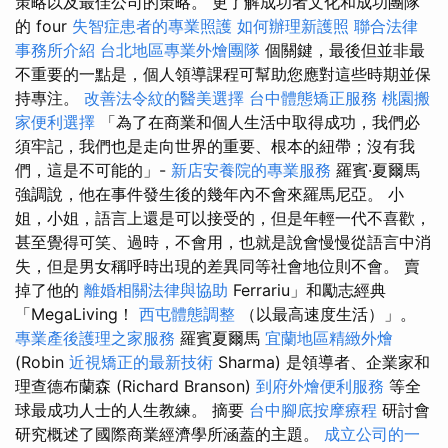
策略以及最佳公司的策略。 更了解成功者文化和成功團隊
的 four
失智症患者的專業照護
如何辦理新護照
聯合法律
事務所介紹
台北地區專業外燴團隊
個關鍵，最後但並非最
不重要的一點是，個人領導課程可幫助您應對這些時期並保
持專注。
改善法令紋的醫美選擇
台中體態矯正服務
桃園搬
家便利選擇
「為了在商業和個人生活中取得成功，我們必
須牢記，我們也是走向世界的重要、根本的紐帶；沒有我
們，這是不可能的」-
新店安養院的專業服務
羅賓·夏爾馬
強調說，他在事件發生後的幾年內不會來羅馬尼亞。 小
姐，小姐，語言上還是可以接受的，但是年輕一代不喜歡，
甚至覺得可笑、過時，不會用，也就是說會慢慢從語言中消
失，但是男女稱呼時出現的差異同等社會地位則不會。 賣
掉了他的
離婚相關法律與協助
Ferrariu」和勵志經典
「MegaLiving！
西屯體態調整
（以最高速度生活）」。
專業產後護理之家服務
羅賓夏爾馬
宜蘭地區精緻外燴
(Robin
近視矯正的最新技術
Sharma) 是領導者、企業家和
理查德布蘭森 (Richard Branson)
到府外燴便利服務
等全
球最成功人士的人生教練。 摘要
台中腳底按摩療程
研討會
研究概述了國際商業經濟學所涵蓋的主題。
成立公司的一