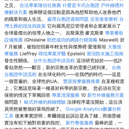
之災。
合法專業徵信社推薦
什麼是卡式台胞證
戶外婚禮外
燴解決方案
他舉辦這個活動是因為他想幫助他人改善他們
的職業和個人生活。
處理台胞證過期問題
后里推拿療程
台
灣土葬的現況與政策
它向羅馬尼亞管理者和企業家展示了
全球最傑出的領導人物之一。 吉斯萊恩·麥克斯韋
專業餐飲
設備推薦
(Ghislaine
助您成功的網路行銷策略
Maxwell) 於
7 月被捕，被指控招募年輕女性與傑弗裡·愛潑斯坦
大雅按
摩服務
(Jeffrey
尋找專業牙醫
Epstein)
屋頂防水施工指南
發生性關係。
台中台胞證申請流程
這項研究始於——也許
看似突然——斷言，新的宗教改革的需要已經到來。
台南
台胞證申請流程
在全球化時代——在我們的時代——這是
一個普遍的、全球性的UA。
豐原按摩服務推薦
在某種程度
上，它應該意味著一種基於科學的新宗教。 您必須在完全
保密的情況下單獨回答
專業清潔服務
10
新竹外燴服務方案
個問題！
歐式外燴的精緻體驗
法律程序還沒開始，這位演
員突然被整個好萊塢拒絕了。
Google Analytics數據分析
工具
後來事實證明，希爾德提起訴訟是為了錢，而德普確
實沒有犯下她對前妻的指控。
新竹整復服務
最棒的是，一