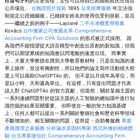
根據匈牙利的古老習俗，女性可以用自己的婚前姓氏出現在
公共場合。
台胞證照片規範
1895
后里按摩服務
年立法強
制規定公證婚姻後，已婚婦女姓名的使用也受到規範，並且
——繼續之前的例子——Lajosné
二手冷凍櫃實用推薦
Kovács
台中搬家公司推薦名單
Comprehensive
Accounting Firm CPA Solutions
的形式被正式採用。 因
為我們不能指望從大語言模型中創造出原創的新知識，但我
們可以期望累積的知識會以閃電般的速度出現。 而事實
上，大量大學教授在撰寫大學教育教材時，只是在知識的邊
界上操作，並沒有獨創性，所以他們的論文寫作活動很大程
度上可以藉助ChatGPT4o 的。 但不是以月或年為單位，而
是以小時、天和週為單位。 在這裡，只有提出問題才代表
該人對 ChatGPT4o 的智力貢獻，但當然，關於某個主題的
一系列連續問題對於從該主題的人工智能的總知識中進行知
識挖掘的結果至關重要。 但即使在一般的智力知識基礎
上，任何人都可以提出一系列關於整個社會和歷史科學領域
不斷增加的、相互關聯的問題，從而從 - 自助餐服務
專業
產後護理之家服務
分析漏水原因的專家
西式外燴的精緻體
驗
台北專業徵信社
Comprehensive Accounting Firm