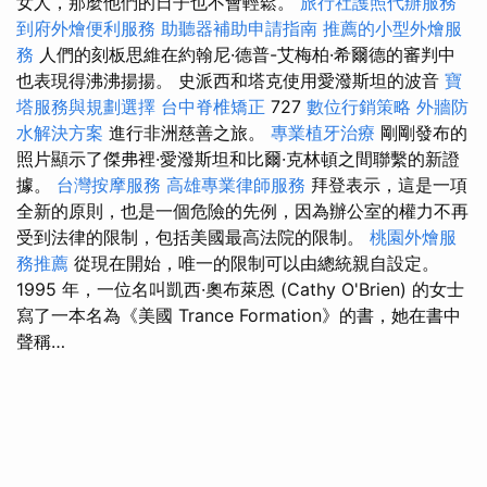
女人，那麼他們的日子也不會輕鬆。
旅行社護照代辦服務
到府外燴便利服務
助聽器補助申請指南
推薦的小型外燴服
務
人們的刻板思維在約翰尼·德普-艾梅柏·希爾德的審判中
也表現得沸沸揚揚。 史派西和塔克使用愛潑斯坦的波音
寶
塔服務與規劃選擇
台中脊椎矯正
727
數位行銷策略
外牆防
水解決方案
進行非洲慈善之旅。
專業植牙治療
剛剛發布的
照片​​顯示了傑弗裡·愛潑斯坦和比爾·克林頓之間聯繫的新證
據。
台灣按摩服務
高雄專業律師服務
拜登表示，這是一項
全新的原則，也是一個危險的先例，因為辦公室的權力不再
受到法律的限制，包括美國最高法院的限制。
桃園外燴服
務推薦
從現在開始，唯一的限制可以由總統親自設定。
1995 年，一位名叫凱西·奧布萊恩 (Cathy O'Brien) 的女士
寫了一本名為《美國 Trance Formation》的書，她在書中
聲稱…