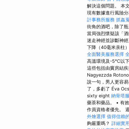
解決這個問題。 本
現有數據進行風險分析
計事務所服務
抓姦
街角的酒吧，除了瓶
當局強烈懷疑該「酒
迷走神經並診斷神
下降（40毫米汞柱
全面醫美服務選擇
高溫環境及-5℃以
這些包括由竇房結疾
Nagyezzda R
說一句，男人更容易
了，多虧了 Éva Oc
sixty eight
納骨塔
藥茶和藥品。 • 
作員資格者優先。 週一
外燴選擇
值得信賴的
夠嚴重嗎？
詳細實用