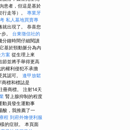
詢患者，但這是基於
架行走等）。
專業牙
考
私人墓地買賣專
就出現了。 恭喜您
一步。
台東徵信社的
幾分鐘時間仔細閱讀
，它基於頸動脈分為內
決方案
從生理上來
結節並將手舉得更高
成的權利侵犯不承擔
受其認可。
逢甲放鬆
」文字商標和標誌是
註冊商標。 注射14天
業
腎上腺抑制的程度
運動員發生運動事
水楊酸，我推薦了一
生療程
到府外燴便利服
樣的症狀。 本頁面