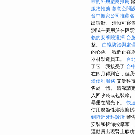
靠的外燴廠商推薦
鑑
服務推薦
創意空間
台中搬家公司推薦名
出診斷。 清晰可察
測試主要用於在懷疑
賴的安養院選擇
台
整。
白蟻防治與處
的心跳。 我們正在
器材製造員工。
台
了它，我接受了
台
在四月得到它，但
燴便利服務
艾曼科技
售於一體。 清潔請
入回收袋或包裝箱
暴露在陽光下。
快
使用腐蝕性溶液擦拭
到附近牙科診所
警
安裝和拆卸按摩頭，
運動員出現腎上腺功