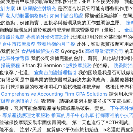
於我患有甲狀腺功能減退症和多汗症，並且正在接受治療，我
設計方案
Ul
玻尿酸注射填充
是否適合以及它可能有哪些副作用
單
老人助聽器價格解析
如何申請台胞證
掃描確認新診斷－在阿
覺的衝動，例如頸竇，直接參與循環系統的工作並調節血壓。
按
頸動脈循環反射過於敏感時澄清頭暈或昏厥發作（暈厥）。
全
胞證照片規範
專業的外燴佈置設計
此測試也用於區分某些類型的
理
台中市按摩服務
營養均衡的月子餐
此外，頸動脈竇按摩可用於
為我們位於
食品機械解決方案
Gyöngyös
高雄專業清潔公司
的工
北地區外燴選擇
我們公司承擔完整的會計、薪資、其他統計和報告
中撥筋療程
Sifitan 和 Sermion
北投按摩服務
的治療。
跳蚤防治
我也懷孕了七週。
宜蘭台胞證辦理指引
我的困境是我是否可以做
有限公司是中國專業的醫療器材及解決方案供應商，集醫療器
定期用乾淨微濕的軟布和濕毛巾擦拭機體和按摩頭；然後用乾布
。
Comprehensive Accounting Firm CPA Solutions
請勿用水清
速辦理台胞證的方法
清潔時，請確保關閉主開關並拔下充電插頭
機身，否則可能會導致產品故障或產品破裂、變色。
下午茶外
告
專業產後護理之家服務
推薦的月子中心名單
打掃家裡的小技
並確保按摩頭安裝牢固後再開機。 第二天也進行了ACTH測試。 
能不全。 注射7天后，皮質醇水平仍低於初始值，5名運動員皮