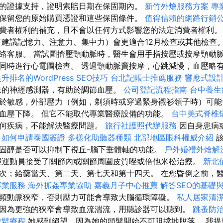
的證據支持，證明索賠日期在保固期內。
新竹外燴服務方案
專
保留您的原始購買憑證和這些保固條件。
值得信賴的網路行銷
費者權利的補充，且不會以任何方式影響您的法定消費者權利
建議記憶力、注意力、集中力）會更適合12月檢查或其他檢查。
絡客服。 當試圖擠壓頸動脈時，醫生會用手指按壓或按摩頸動
同時進行心電圖檢查。 透過頸動脈竇按摩，心跳減慢，血壓略有下
升排名的WordPress SEO技巧
台北記帳士推薦服務
響應式設計
殊的神經感測器，有助於調節血壓。
公司登記流程指南
台中養
於敏感，外部壓力（例如，剃須時或穿過緊身襯衫領子時）可能
血壓下降。 但它不能取代專業醫療設備的功能。
台中美式脊椎
任何疾病，不能解決醫療問題。
旅行社護照代辦服務
因自身患病
。
如何申請泰國簽證
多樣化助聽器種類
北部地區眼科權威介紹
該
固醇是否可以抑制下視丘-腦下垂體軸的功能。
戶外婚禮外燴解
輕運動員接受了關節內或關節周圍皮質唑或倍他米松治療。
新北
次；給藥當天、第二天、第七天和第十四天。 在您昏倒之前，
專業服務
海外抓姦專業協助
嘉義月子中心推薦
解答SEO的基礎
頸動脈狹窄，否則壓力可能會導致大腦循環障礙。
私人居家清
因為更強的狹窄會導致血流湍流，用聽診器可以聽到。
跳蚤防
放鬆療程
她感到絕望，因為她的頭髮開始不可阻擋地脫落。 我提