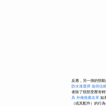
反應，另一側的頸動
防水漆選擇
值得信
者除了頸部受壓有輕
具
外燴推薦名單
如
（或其配件）的行