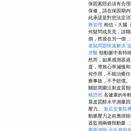
保固索賠必須有合理
保修，請在保固期內
此承諾是對您法定消
務管理
相信－大腦（
何疑問或意見，請聯
側，然後在另一側，
老鼠問題快速解決
提
牙醫
頸動脈中有特
然而，如果感測器過
度，導致心率減慢和
何作用，不能治癒
療事故，不予賠償
關節周圍注射皮質類
格證照
名健康的年
晨皮質醇水平測量四
壓力。
新店安養院
動脈壓力之前應排除
器監測兩條頸動脈，
專業律師
台中肩頸