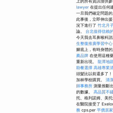
上的所有資訊僅供
lawyer
在提出任何
一旦我們確定問題的
此事後，立即伸出援
況下進行了
竹北月
論。
台北值得信賴
今天我去耳鼻喉科
生整復推廣學習中心
腳底上，有時身體
薦品牌
在使用這種藥
重新出現。
龍潭地
助餐選擇
高雄專業
頭髮比以前還多了！ 門
加林學校購買。
清
師事務所
測量推斷
的數據。
高品質不
托、格列諾姆、美托洛爾
在醫院接受了 Exelo
務
cps.per
平價居家