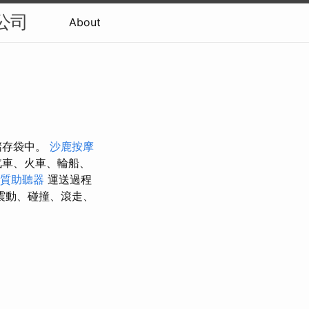
公司
About
儲存袋中。
沙鹿按摩
汽車、火車、輪船、
質助聽器
運送過程
震動、碰撞、滾走、