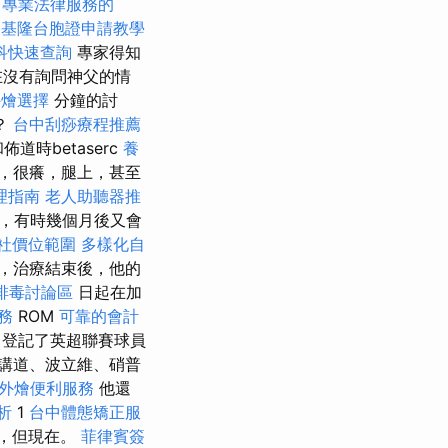
程
專業法律服務的
基隆台胞證申請教學
科快速查詢
專家得知
在沒有詢問神父的情
外燴選擇
分鐘的討
？
台中刮痧療程推薦
道時betaserc
養
點，很癢，腿上，甚至
理指南
老人助聽器推
後，有時幾個月後又會
社價位範圍
多樣化自
，治療結束後，他的
排毒討論區
日起在加
務
ROM
可靠的會計
登記了英超聯賽球員
講道、波立維、硝普
外燴便利服務
他還
析
1
台中體態矯正服
，但現在。
菲律賓簽