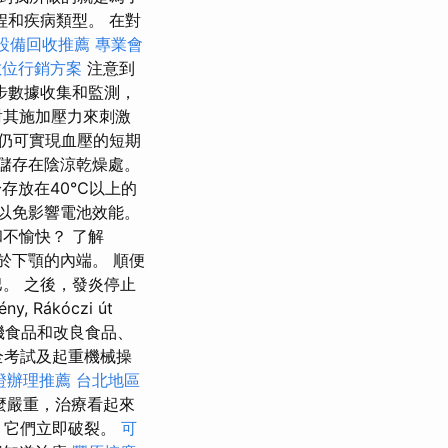
程和疾病類型。 在對
設備回收推薦
專業會
數位行銷方案
注意到
步數據收集和監測，
對其施加壓力來刺激
仍可實現血壓的短期
儲存在陰涼乾燥處。
存放在40℃以上的
以免影響電池效能。
不愉快？ 了解
位於下顎的內端。 順便
。 之後，發炎停止
Rákóczi út
有機食品和改良食品、
全考試及起重機械操
證辦理推薦
台北地區
麼嚴重，治療看起來
，它們立即破裂。
可