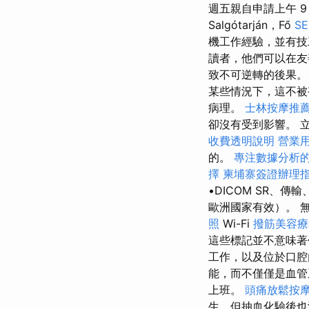
週五親自申請上午 9
Salgótarján，Fő
S
機工作經驗，並有
讀者，他們可以在友
致不可逆轉的後果
某些情況下，這不
病理。
士林按摩推
卻沒有受到影響。 
收費透明說明
營業
的。
專注數據分析的
擇
柬埔寨簽證辦理
•DICOM SR、
歐洲國家有效）。 無
照
Wi-Fi
撥筋美容療
這些標記並不意味
工作，以及位於口
能，而不僅僅是血
上班。
頭痛放鬆按
生，但抽血化驗後