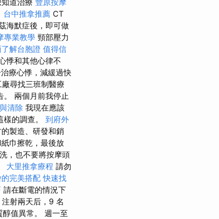
想知道治療
豐原按摩
？
台中推拿推薦
CT
茲海默症後，即可做
摩專業教學
頸部壓力
面了解台胞證
值得信
心悸和其他心律不
治療心悸，減緩過快
廠尋找三班制醫療
。 兩個月前我停止
與清除
我現在應該
這樣的調查。
到府外
材的製造、研發和銷
和紙巾擦乾，最後放
洗，也不要將按摩頭
。
大里推拿療程
請勿
燴的完美搭配
快速找
巧
請在斷電的情況下
注射兩天后，9 名
質醇值異常。 週一至