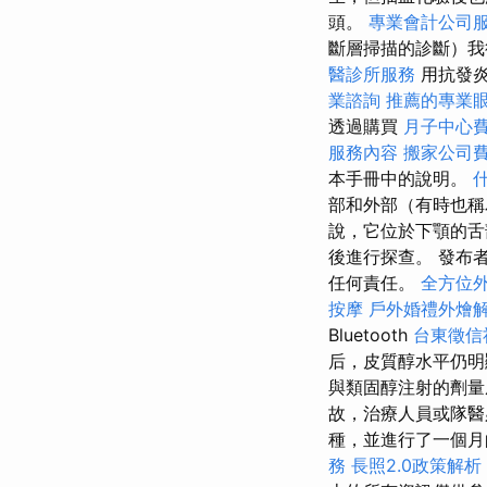
頭。
專業會計公司
斷層掃描的診斷）
醫診所服務
用抗發炎
業諮詢
推薦的專業
透過購買
月子中心
服務內容
搬家公司
本手冊中的說明。
部和外部（有時也稱
說，它位於下顎的
後進行探查。 發布
任何責任。
全方位
按摩
戶外婚禮外燴
Bluetooth
台東徵信
后，皮質醇水平仍明
與類固醇注射的劑
故，治療人員或隊醫
種，並進行了一個
務
長照2.0政策解析