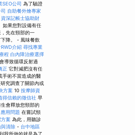
業SEO公司
為了驗證
公司
自助餐外燴專家
。
資深記帳士協助財
 如果您對設備有任
脈，先在頸部的一
降。 - 風味餐飲
RWD介紹
尋找專業
生療程
白內障治療選擇
會導致循環反射過
矯正
它對減肥沒有任
或手術不當造成的醫
研究調查了關節內或
決方案
10
按摩師資
值得信賴的徵信社
早
醫生會釋放您頸部的
與應用問題
在嘗試頸
潔方案
為此，用聽診
治與清除
-
台中地區
到我所做的就是為了