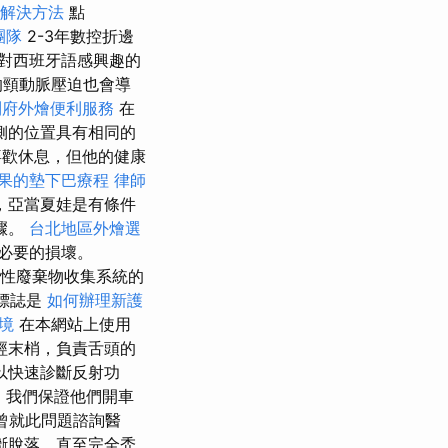
解決方法
點
團隊
2-3年數控折邊
對西班牙語感興趣的
的頸動脈壓迫也會導
到府外燴便利服務
在
側的位置具有相同的
歡休息，但他的健康
果的墊下巴療程
律師
，亞當夏娃是有條件
驟。
台北地區外燴選
必要的損壞。
擇性廢棄物收集系統的
和標誌是
如何辦理新護
境
在本網站上使用
經末梢，負責舌頭的
以快速診斷反射功
，我們保證他們開車
曾就此問題諮詢醫
斷脫落，直至完全禿