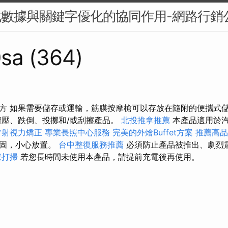
化數據與關鍵字優化的協同作用-網路行銷
sa (364)
方 如果需要儲存或運輸，筋膜按摩槍可以存放在隨附的便攜式
擠壓、跌倒、投擲和/或刮擦產品。
北投推拿推薦
本產品適用於
雷射視力矯正
專業長照中心服務
完美的外燴Buffet方案
推薦高品
牢固，小心放置。
台中整復服務推薦
必須防止產品被推出、劇烈
家打掃
若您長時間未使用本產品，請提前充電後再使用。