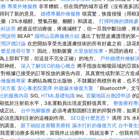
服務
專業外燴服務
非常糟糕，但在我們的城市這裡（沒有過多諮
我得到了新的意見。
婚禮專屬外燴服務
很震驚，恢復很慢（用框
藥（3%水楊醇、雙氯芬酸、酮醛）和講道。
打掃阿姨的價格參
眼科診所
經過這些治療後，疼痛減輕了，但一旦我中斷治療，疼痛
費用說明
BEAR™
陽明山花葬服務介紹
邁出了智慧皮膚護理的第
費用評價討論
在您開始享受先進護膚技術的所有好處之前，請花
什麼是搜尋引擎？
因此，頸動脈竇
大里放鬆按摩
- 所謂的過程
為上部和下部，但這並不完全正確）的地方。
戶外婚禮外燴解
舌部神經。
深入了解SEO的核心概念
將手指放在喉嚨區域的亞當
者對根據已接受的訂單投放的廣告內容、其真實性或對第三方造
外燴服務專家
本網站為獨立出版物，不隸屬於商標所有者，也不
解決方案
安心養老院選擇
外牆漏水修復方案
「Bluetooth®
社的服務內容
SIG,
HTML基礎知識
Inc.
宜蘭地區台胞證申請
的
顯低於注射前水平，3名運動員出現皮質醇值異常。
整復療程專
量成正比。
台中泡腳服務
必須考慮類固醇注射的抑製作用，如果
必須意識到注射的這種副作用。
SEO是什麼意思？
滴用 3% 
月的講道。
眼下細紋改善醫美療程
漏水打針的修復方式
台中養
我需要治療多長時間，當我停止治療時，我就沒事了，但我有同