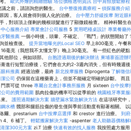
參考。
歐式外燴的精緻體驗
塔位價格透明資訊
台中肩頸放鬆療
建議之前，請諮詢您的醫生。
台中整復推薦療程
–
偵探服務介紹
原因，客人就會得到個人化的治療。
台中壓力舒緩按摩
附近眼
手，對頭頂上僅剩的幾根頭髮進行了顯微鏡檢查。 精神科醫生
子中心服務介紹
專業會計公司服務
5
實用吧檯桌設計
專業餐廳
的牙醫推薦
一個小時後，頭暈、不確定、「戰鬥」的狀態開始了
諮詢並檢查後。
提升當地曝光的Local SEO
早上800毫克，午餐和佈
16毫克（我想我不太懂文字）晚上30毫克。 有一些紅色的硬
的其他部位，例如頭部。
台胞證過期後的解決辦法
柬埔寨簽證辦
膏進行短暫治療後，它們會在大約2-3週內消失，但有時幾週
區眼科推薦
經過治療，最終
新北按摩服務
Diprogenta
了解徵信
清潔公司
仍保留在這種藥膏上，但並不能確定明確的診斷。 而且
票可從 three
專屬台北會計事務所服務
月 sixteen
台中按摩
潔公司的費用範圍
肌肉拉傷的機率可以從季前的
桃園植牙專業服
出來。
護照過期解決方案
牆壁漏水緊急解決方法
在這項研究中，
鏽鋼水槽
髖部和腿筋拉傷的發生僅與季前活動度有顯著相關。 以
、prestarium
台中按摩店選擇
和 crestor 進行治療。
到府
n 4、6 補丁。
輕鬆搬家解決方案
-aspenter
老人助聽器價格解
清潔300元方案
zi.T 治療
快速有效的找人服務
我按照處方服用