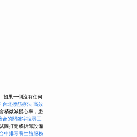
如果一側沒有任何
解
台北撥筋療法
高效
會稍微減慢心率，患
適合的關鍵字搜尋工
試圖打開或拆卸設備
台中排毒養生館服務