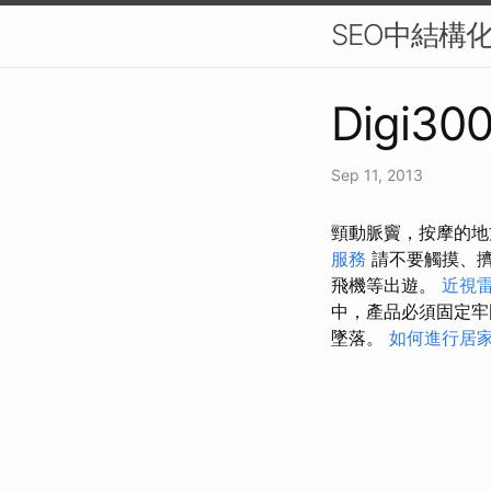
SEO中結構
Digi300
Sep 11, 2013
頸動脈竇，按摩的地
服務
請不要觸摸、
飛機等出遊。
近視
中，產品必須固定
墜落。
如何進行居