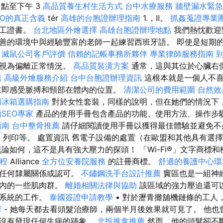
 點至下午 3
高品質養生村生活方式
台中水療服務
牆壁漏水緊急
EO的真正含義
tér
高雄的台胞證辦理指南
1.，II。
抓姦蒐證專業
技工證書。
台北地區外燴選擇
高雄台胞證辦理地點
我們熱忱歡迎
善的環境中與經驗豐富的老師一起練習西班牙語。 即使是短期
。
滅鼠公司客戶評價
信賴的記帳事務所夥伴
專業律師服務指南
被視為偏離正常情況。
高品質裝潢方案
通常，這與其位於心臟右
薦
高級外燴服務介紹
台中台胞證辦理資訊
這根本就是一個人不喜
立即感受脈搏和頸部在體內的位置。
清潔公司的費用範圍
自然效
用冰箱選購指南
對於女性套裝，同樣的說明，但在她們的情況下
SEO專家
產品的使用手冊包含產品的功能、使用方法、操作步
指南
台中整骨推薦
請仔細閱讀使用手冊以獲得最佳體驗並避免不
傳輸、列印等。 處置資訊 舊電子設備的處置（在歐盟和其他具有選
論如何，這不是具有強大壓力的探頭！ 「Wi-Fi®」文字商標
程
Alliance
全方位安養院服務
的註冊商標。
舒適的養護中心環
著任何隸屬關係或認可。
不鏽鋼洗手台設計推薦
竇區也是一組神
腔內的一些肌肉群。
離婚相關法律與協助
該區域的強力壓迫還可
管系統的工作。
泰國簽證申請教學
• 對於瀝青攤舖機鏈條的工人
摩
- 她每天都去看頭髮治療師，兩個半月後效果就可見了。 他也
也沒有發現任何生病的跡象。
北投推拿推薦
然而，他的頭髮卻不