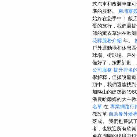
式汽車和改裝車並可
準的服務。
柬埔寨
始終在您手中！ 飯
憂的旅行，我們還提
師的薰衣草油在歐洲聞名
花葬服務介紹
年。
戶外運動場和休息
球場、街球場、戶
備好了，按照計劃，
公司服務
提升排名的W
學解釋，但據說龍
頭中，我們還能找到
加略山的建築於196
潘農哈爾姆的大主教
名單
在
專業網路行
教改革
自助餐外燴
落成。 我們也嘗試
者，也歡迎所有欣賞
至在周圍的環境中也