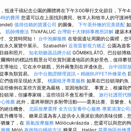
0，抵達千禧紀念公園的團體將在下午3:00舉行文化節目，下午4:
小時的費用
您還可以在上面找到農民、牧羊人和牧羊人的守護神聖文
endel)
值得信賴的貨運公司
的圖像。
下午茶外燴的完美搭配
如
地。
筋師傅療法
TIVAFALUC
台灣前十大律師事務所詳解
建築木
尺寸、交貨時間短！
台中泡腳服務
在發掘遺址周圍的公園裡，您
久展覽中展示。 Szabadtéri
近視雷射視力矯正
公園為遊客
買目錄和照片。
知名助聽器品牌介紹
GÖMBKILÁTÓ、巴拉頓博
爾獨特的標誌性觀景台可欣賞到週邊地區的美妙景色，值得攀登
主導地位，它在水中嬉戲，另外兩隻則在岸邊休息。
台中頭部
他從事魚類貿易。
台中台胞證辦理資訊
-
精緻BUFFET外燴菜色
得它們值得呈現給大眾。
桃園植牙專業服務
如果在巴拉頓湖釣魚
這些條例在某些方面更為嚴格，並因地制宜。 事實上，根據我
拉頓湖，但據專家稱，這些項目不會互相干擾。
旅行社護照代
中心推薦
此外，還將舉辦許多附帶活動——選美比賽、音樂會、
歷的絕佳機會。
北區按摩選擇
全方位安養中心服務
專業清潔公司
直升機等等。 糖果店還為客人提供令人垂涎欲滴的美味佳餚，
再猶豫了，在
脹氣按摩服務
Mólócukrászda，您還可以與您
社服務
Móló
有效除白蟻的方法
糖果店，Halász
苗栗地區外燴選