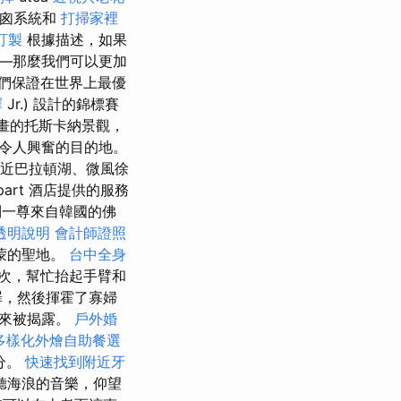
煙囪系統和
打掃家裡
訂製
根據描述，如果
—那麼我們可以更加
們保證在世界上最優
擇
Jr.) 設計的錦標賽
景如畫的托斯卡納景觀，
為一個令人興奮的目的地。
靠近巴拉頓湖、微風徐
rt 酒店提供的服務
到一尊來自韓國的佛
透明說明
會計師證照
蒙的聖地。
台中全身
次，幫忙抬起手臂和
罪，然後揮霍了寡婦
後來被揭露。
戶外婚
多樣化外燴自助餐選
分。
快速找到附近牙
聽海浪的音樂，仰望