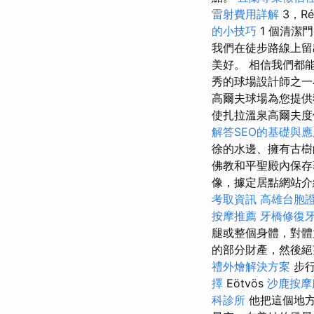
雷射費用詳解
3，Ré
的小技巧
1 個清潔
我們在徒步路線上留
美好。 相信我們都
秀的球場設計師之一小羅伯
高爾夫球場為您提供獨
使扎拉溫泉高爾夫度假村(
解答SEO的基礎與
徐的水邊、擁有古樹的
佛教和平聖殿內保存
像，據定居點網站介
考取資訊
高雄台胞
按摩推薦
牙橋修復
腿或整個身體，對體
的部分財產，然後絕
禮外燴解決方案
步
擇
Eötvös
沙鹿按
科診所
他把這個地方