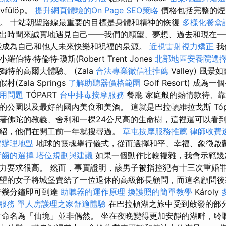
vfülöp。
提升網頁體驗的On Page SEO策略
價格包括完整的
門。 十站朝聖路線最重要的目標是身體和精神的恢復
多樣化餐盒
出時間來誠實地遇見自己——我們的願望、夢想、過去和現在—
能成為自己和他人未來快樂和祝福的泉源。
近視雷射視力矯正
我
特·特倫特·瓊斯(Robert Trent Jones
北部地區安養院選
特的高爾夫體驗。 (Zala
合法專業徵信社推薦
Valley) 風
Zala Springs
了解助聽器價格範圍
Golf Resort) 成
應用問題
TÓPART
台中排毒按摩服務
餐廳 家庭般的熱情款待、
公園以及最好的國內美食和美酒。 這就是巴拉頓維拉戈斯 Tópa
著佛陀的教義、舍利和一棵24公尺高的生命樹，這裡還可以看
紹，他們在開工前一年就搜尋過。
草屯按摩服務推薦
律師收費
證辦理地點
地球的靈魂舉行儀式，從而選擇和平、幸福、象徵啟
牙齒的選擇
塔位規劃與建議
如果一個動作比較複雜，我會示範幾
力要求很高。 然而，事實證明，該男子被指控犯有十三次重婚
望的女子將城堡賣給了一位退休的高級部長顧問，而這名顧問
行幾分鐘即可到達
助聽器的運作原理
換護照的簡單教學
Károly
摩服務
單人房護理之家舒適體驗
在巴拉頓湖之旅中受到啟發的部
命名為「仙境」並非偶然。 坐在夜晚變得更加安靜的湖畔，聆