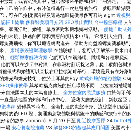
中放鬆，或者沉浸其中，會給你帶來平靜和精神上的滿足。 ，
在自己的信仰中，有時值得進行一次短暫的旅行，參觀距離湖更
巴，可在巴拉頓湖沿岸及週邊地區提供最多可容納 eight
近視與
業記帳士協助
多樣醫美項目介紹
SEO最佳實踐
台中撥筋療程
人
餐、家庭活動、婚禮、單身派對和機場鄉村活動。
便捷自助式
好的常規、快速的回應和實惠的價格來申請。 它最引人注目、
螺旋槳飛機，你可以通過網爬進去，借助方向盤將螺旋槳移動到
下來。
柬埔寨簽證辦理教學
在體驗船上，您可以了解第一批來自
園的。
輕鬆搬家解決方案
他們可以在鋼絲繩、跳繩和各種攀爬架
他們可以在沙丘中狩獵，在非洲村莊玩捉迷藏，爬上猴麵包樹
婚禮儀式和婚禮可以直接在巴拉頓湖畔舉行，環境是只有在好萊
的燈光和燈光技術，位於土耳其的Egy
歐式外燴的精緻體驗
Csi
e SEO操作教學
與希歐福克傳統的飯店環境不同，巴拉頓婚禮場
著來自法國本土的本篤會修士。
全方位室內裝潢服務
由於匈牙利
一直是該地區的知識和行政中心。 憑藉大膽的設計，新款起亞
修復專家
變得異常時尚。 全新打造的動態車身、流線型車頂設
獨特的後LED 燈，將運動駕駛體驗與轎跑車的動感和旅行車的
者的故事 Zamárdi》6 月 20 日至
附近按摩選擇
24
buff
辦一場
安心養老院推薦
V8
解答SEO的基礎與應用問題
美國汽車