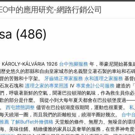
EO中的應用研究-網路行銷公司
sa (486)
士 KÁROLY-KÁLVÁRIA 1926
台中泡腳服務
年，蒂豪尼開始募集
歷史悠久的郡縣和自由皇家城市的名義豎立著石製的車站和石
基督的苦難和十字架。
牙齒矯正專家服務
永和護理之家服務
基督
由石灰石塊和
護理之家的專業照護
IV
專業會計公司服務
建造的「
們，呼吸著新鮮的空氣，聞著巴拉頓湖的氣味，作為救生員你必
歡的部分是什麼。 我從小到大每年夏天都會在巴拉頓堡度過—
孩。
西屯體態調整
儘管在巴拉頓湖度假期間，運動也很重要。
私
每天繞湖一圈，而且我們的距離較短，繞湖半圈好幾次。
台中
推薦
了解Buffet外燴價格
天堂般的條件、無壓力、無噪音的環
海、美味佳餚、精緻優雅的家具以及奢華的服務，在世界神奇度