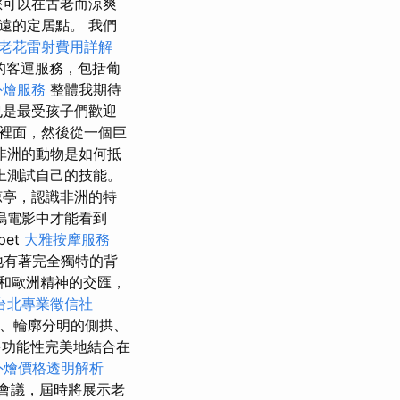
您可以在古老而涼爽
遠的定居點。 我們
老花雷射費用詳解
的客運服務，包括葡
外燴服務
整體我期待
也是最受孩子們歡迎
裡面，然後從一個巨
非洲的動物是如何抵
上測試自己的技能。
涼亭，認識非洲的特
塢電影中才能看到
pet
大雅按摩服務
地有著完全獨特的背
和歐洲精神的交匯，
台北專業徵信社
計、輪廓分明的側拱、
多功能性完美地結合在
et外燴價格透明解析
會議，屆時將展示老