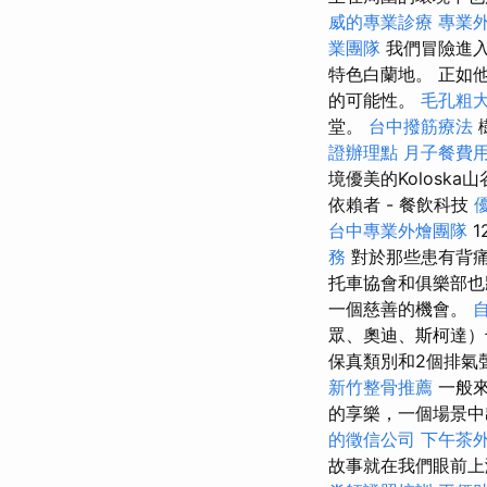
威的專業診療
專業
業團隊
我們冒險進
特色白蘭地。 正如
的可能性。
毛孔粗
堂。
台中撥筋療法
證辦理點
月子餐費
境優美的Kolos
依賴者 - 餐飲科技
台中專業外燴團隊
務
對於那些患有背痛
托車協會和俱樂部也
一個慈善的機會。
眾、奧迪、斯柯達）
保真類別和2個排氣
新竹整骨推薦
一般來
的享樂，一個場景中
的徵信公司
下午茶
故事就在我們眼前上