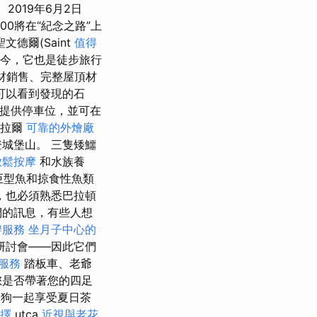
2019年6月2日
00將在“紀念之路”上
德爾(Saint
值得
今，它也是徒步旅行
材銷售、完整屋頂材
可以看到發現的石
提供停車位，並可在
格拉爾
可靠的外燴廠
城堡山。 三隻矮鱷
放鬆按摩
和水族養
巨型魚和掠食性魚類
，也必須熟悉巴拉頓
們的訊息，有些人想
辦服務
坐月子中心的
研討會——因此它們
服務
踏板車、老爺
您是否帶著您的四足
的狗狗一起享受夏日茶
擇
utca
近視與老花