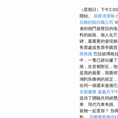
（星期日）下午2:0
開始。
居家清潔每
信賴的除白蟻公司
V
者的熱門遊覽目的
料的組裝、個人化
碑，最重要的發現都在永
售票處或售票亭購
商推薦
巴拉頓博格拉
中，一隻已經佔據了
殖，在首都附近，
是我的最愛，我覺
湖釣魚條例的規定，
在同一個週末遊過巴
全面服務
嘉義月子
提供了體驗共同經
車、現代汽車奇蹟、
寵物一起度假？ 別
點。
宜蘭專業徵信