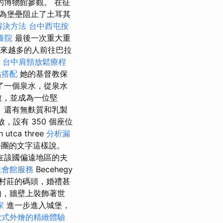
的博物館參觀。 在征
為堡壘阻止了土耳其
解決方法
台中西屯按
養院
最後一次重大重
越來越多的人前往巴拉
湖
台中肩頸放鬆療程
點搭配
她的基督教保
了一個泉水，從泉水
愈，並成為一位堅
 還有無麩質和乳製
，設有 350 個座位
tca three
分析漏
樂團的文字這樣說。
在該國偏遠地區的夫
生會館服務
Becehegy
村莊的碼頭，婚禮甚
的，牆壁上裝飾著世
家
進一步進入城堡，
歐式外燴的精緻體驗