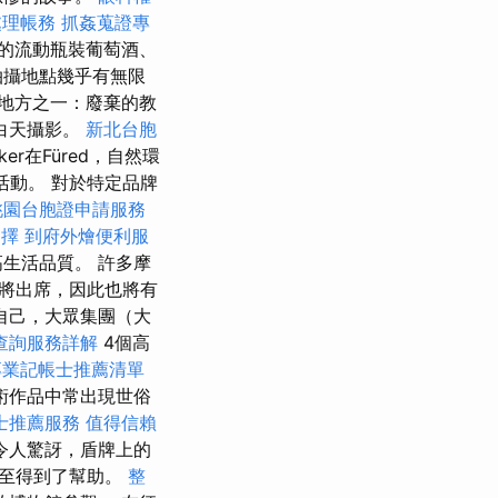
處理帳務
抓姦蒐證專
的流動瓶裝葡萄酒、
拍攝地點幾乎有無限
地方之一：廢棄的教
白天攝影。
新北台胞
oker在Füred，自然環
活動。 對於特定品牌
桃園台胞證申請服務
選擇
到府外燴便利服
生活品質。 許多摩
將出席，因此也將有
自己，大眾集團（大
查詢服務詳解
4個高
專業記帳士推薦清單
術作品中常出現世俗
士推薦服務
值得信賴
令人驚訝，盾牌上的
甚至得到了幫助。
整