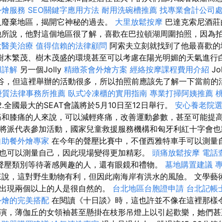
外燴服務
SEO關鍵字應用方法
耐用洗碗槽推薦
找專業會計公司
入廢棄地區，揭開它神秘的過去。
大里放鬆按摩
巴達克索尼酒莊
他所說，他對這個地區很了解，喜歡在巴拉頓湖周圍拍照，因為
大醫美治療
值得信賴的法律顧問
阿索夫立刻就找到了他最喜歡的
樹木繁茂、樹木茂盛的環境甚至可以考慮在陽光明媚的天氣進行
用詳解
另一個Jolly
精緻茶會外燴方案
經絡按摩課程費用介紹
J
ka山谷，但這裡舉辦的活動很多，所以拍照前應該先了解一下當前的
優質法律事務所推薦
臥式冷凍櫃的實用指南
專業打掃阿姨推薦
12.全國最大的SEAT會議將於5月10日至12日舉行。
安心養老院
和膝痛的人來說，可以減輕疼痛，改善運動參數，甚至可能提高
將派代表參加活動，國家兒童救援服務機構和匈牙利紅十字會也
自助餐外燴專家
在今年的聲壓比賽中，不僅西雅特車手可以測量
也可以測量自己，因此現場變得更加精彩。
頭痛放鬆按摩
電話
聲壓類別等待著感興趣的人，還有眼鏡和禮物。
墓地購置建議
說，這對野生動物有利，但因此南海岸有洪水的風險。 文學藝
出現兩個以上的人是很自然的。
台北地區台胞證申請
台北記帳
外燴的完美搭配
在閱讀《十日談》時，這也許並不像在這裡那樣
演，薄伽丘的女領袖甚至懸掛在枝形吊燈上以引起歡樂，她們