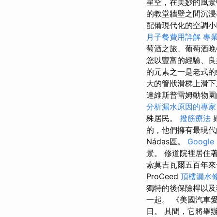
星空，在美妙的風景
的教堂牆壁之間沉浸
配備現代化的空調小
月子餐費用詳解
專
萄酒之旅、葡萄酒晚
您以豐富的經驗、良
的元素之一是老式的
大的管狀滑梯上滑
達維斯普雷姆動物
分析漏水原因的專家
殊居民。
撥筋療法
的，他們擁有最現代
Nádas區。
Googl
景。 修道院裡居住
索莫吉瓦爾五百年來
ProCeed
頂樓漏水
獨特的後保險桿以及
一起。 《美國汽車愛好
日。 其間，它將舉