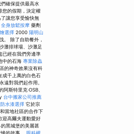
我們確保提供最高水
排您的假期，決定權
為了讓您享受愉快無
。
全身放鬆按摩
藥劑
燴選擇
2000
陽明山
伐。 除了自助餐外，
沙灘排球場、沙灘足
處已經在我們旁邊準
池中的石海
專業除蟲
區的神奇效果沒有科
在成千上萬的白色石
永遠對我們起作用。
的阿斯特里克·OSB、
ry
台中搬家公司推薦
效防水漆選擇
它於宗
和當地社區的合作下
歡迎高爾夫運動愛好
界的黑城堡的美麗甚
悲慘的故事。
眼科權