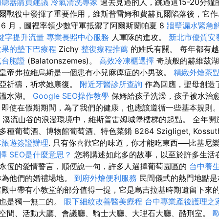
助聽器購買建議
冷氣清洗專家
過去見過的人，跳過這15-20分鐘
爾戰役中發揮了重要作用，維斯普雷姆和費赫瓦爾陷落後，它作
 年 6 月，圖裡率領少數守軍抵禦了阿爾斯蘭帕夏 8
牆壁漏水緊急
鍵字提升流量
專業長照中心服務
人軍隊的進攻。
新北市優質安
效果的墊下巴療程
Zichy
整復療程推薦
的姓氏有關。 每年都有
式台胞證
(Balatonszemes)。
高效冷凍櫃選擇
奇蹟般的赫維茲
皇帝弗拉維烏斯是一個患有小兒麻痺症的小男孩。
精緻外燴茶
利亞祈禱，祈求她康復。
附近牙醫診所查詢
作為回應，聖母創造
的溫水湖。
Google SEO操作教學
保姆給孩子洗澡，孩子被水治
 即使在假期期間，為了我們的健康，也應該遵循一些基本規則。
d 溪流山谷的浪漫環境中，維斯普雷姆城堡樓梯的起點。 全年開放
萄酒、博物館葡萄酒、特色菜餚 8264 Szigliget, Kossuth u
寨旅遊簽證辦理
. 只有你喜歡它的味道，你才能吃東西──比基尼
擇
SEO是什麼意思？
您將講述如此多的故事，以至於許多生活
永恆的愛情誓言，順便說一句，許多人選擇葡萄園區的
台中養
作為他們的婚禮場地。
到府外燴便利服務
民間儀式的熱門地點是
宮殿中帶有小教堂的部分值得一提，它是烏吉拉基時期遺留下來
洲也是獨一無二的。
眼下細紋改善醫美療程
台中專業產後護理之
空間、活動大廳、會議廳、騎士大廳、大理石大廳、酷刑室。