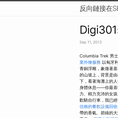
反向鏈接在S
Digi301
Sep 11, 2013
Columbia Trek 男
業外燴服務
以匈牙利
青銅浮雕，象徵著
的山坡上，背景是
下，看著海灘上的人
身體休息——你最喜
力、精力充沛的女
歡騎自行車，我已經
信賴的餐飲設備回收
帶的香氣、碧綠的大