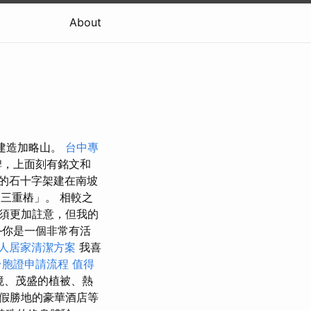
About
建造加略山。
台中專
碑，上面刻有銘文和
的石十字架建在南坡
三重樁」。 相較之
須更加註意，但我的
—你是一個非常有活
人居家清潔方案
我喜
台胞證申請流程
值得
境、茂盛的植被、熱
假勝地的豪華酒店等