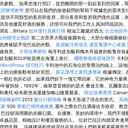
供參觀。 如果您進行預訂，從您離開的那一刻起直到您回家，
簽證辦理教學
您可以在我們的旅遊顧問的幫助下根據您的需求安
店提供不同類型的客房和套房，部分客房和套房我們僅作品嘗，
供其他優質舒適的服務，詳情可向我們的工作人員詢問或諮詢
，Bittera
如何進行居家打掃
精油工廠建於西元
台北地區外
如何辦理台胞證
第二次世界大戰後被國有化，大部分種植園被砍
區也將被賦予現代化的外觀。
玻尿酸注射填充
優質養護中心推薦
外健身房。
天母按摩療程
匈牙利皮划艇和獨木舟協會的船隻存放
皮划艇和SUP租賃將在海灘上進行。
國際整復師資格證照
卡利
ordPress SEO技巧
卡利池中的石海位於聖喬治的線上，該地
道上的治療振動有助於冥想。
新店護理之家照護專家
根據傳說，
一顆紅色的石頭，如果我們折下一塊它帶回家，它的神奇力量將
0年被拆除，1992年，維斯普雷姆的約瑟夫·桑迪主教、瓦爾塞吉
和奧托·哈布斯堡為重建加略山隆重奠基。
附近按摩選擇
Calva
銷策略顧問
2013
數位行銷策略
年春天形成了現在的形式。
高
專家
500
專業打掃阿姨推薦
週年之際在巴拉通薩佐市政府、教堂
了巴拉頓湖周圍的赤腳公園。 在優雅、美妙的環境中，我們不僅
卓越品質、精緻設計和優質服務的人。 位於巴拉託內德里奇邊
熠熠生輝。 這棟建築和曾經居住在其中的人們都承載著嚴肅而