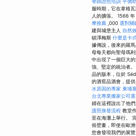
脊師證照培訓
平價
服時期，它在韋格瓦
人的擴張。 1566
摩推薦
,000
選對關
建與城堡主人
自然
頓澤梅斯
什麼是卡
據傳說，後來的羅馬
母每天都向聖母瑪
中出現了一個巨大
強、堅定的統治者。
品的版本，位於 Sé
的酒窖品酒會，提供多種葡
水原因的專家
柬埔
台北專業搬家公司選
婦在這裡說出了他們
護照換發流程
教堂
至在海灘上舉行。 
俗壁畫，即使在歐
您會發現我們的展覽