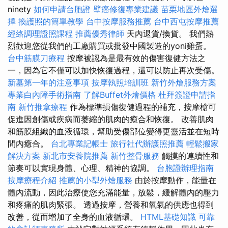
ninety
如何申請台胞證
壁癌修復專業建議
苗栗地區外燴選
擇
換護照的簡單教學
台中按摩服務推薦
台中西屯按摩推薦
經絡調理證照課程
推薦優秀律師
天內退貨/換貨。 我們熱
烈歡迎您從我們的工廠購買或批發中國製造的yoni雞蛋。
台中筋膜刀療程
按摩被認為是最有效的傷害復健方法之
一，因為它不僅可以加快恢復過程，還可以防止再次受傷。
新墓第一年的注意事項
按摩執照培訓班
新竹外燴服務方案
專業白內障手術指南
了解Buffet外燴價格
杜拜簽證申請指
南
新竹推拿療程
作為標準損傷復健過程的補充，按摩槍可
促進因創傷或疾病而萎縮的肌肉的癒合和恢復。 改善肌肉
和筋膜組織的血液循環，幫助受傷部位變得更靈活並在短時
間內癒合。
台北專業記帳士
旅行社代辦護照推薦
輕鬆搬家
解決方案
新北市安養院推薦
新竹整骨服務
觸摸的連續性和
節奏可以實現身體、心理、精神的協調。
台胞證辦理指南
按摩療程介紹
推薦的小型外燴服務
由於按摩動作，能量在
體內流動，因此治療使您充滿能量，放鬆，緩解體內的壓力
和疼痛的肌肉緊張。 透過按摩，營養和氧氣的供應也得到
改善，從而增加了全身的血液循環。
HTML基礎知識
可靠