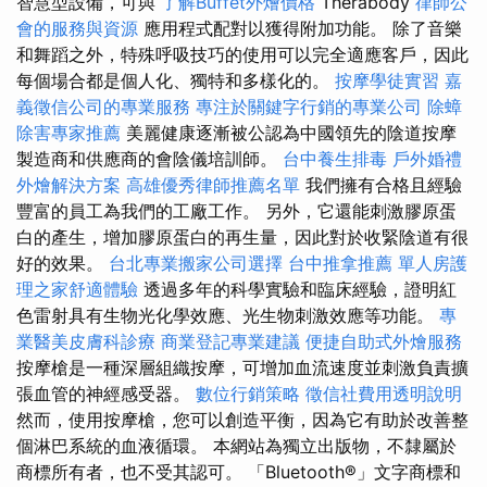
智慧型設備，可與
了解Buffet外燴價格
Therabody
律師公
會的服務與資源
應用程式配對以獲得附加功能。 除了音樂
和舞蹈之外，特殊呼吸技巧的使用可以完全適應客戶，因此
每個場合都是個人化、獨特和多樣化的。
按摩學徒實習
嘉
義徵信公司的專業服務
專注於關鍵字行銷的專業公司
除蟑
除害專家推薦
美麗健康逐漸被公認為中國領先的陰道按摩
製造商和供應商的會陰儀培訓師。
台中養生排毒
戶外婚禮
外燴解決方案
高雄優秀律師推薦名單
我們擁有合格且經驗
豐富的員工為我們的工廠工作。 另外，它還能刺激膠原蛋
白的產生，增加膠原蛋白的再生量，因此對於收緊陰道有很
好的效果。
台北專業搬家公司選擇
台中推拿推薦
單人房護
理之家舒適體驗
透過多年的科學實驗和臨床經驗，證明紅
色雷射具有生物光化學效應、光生物刺激效應等功能。
專
業醫美皮膚科診療
商業登記專業建議
便捷自助式外燴服務
按摩槍是一種深層組織按摩，可增加血流速度並刺激負責擴
張血管的神經感受器。
數位行銷策略
徵信社費用透明說明
然而，使用按摩槍，您可以創造平衡，因為它有助於改善整
個淋巴系統的血液循環。 本網站為獨立出版物，不隸屬於
商標所有者，也不受其認可。 「Bluetooth®」文字商標和