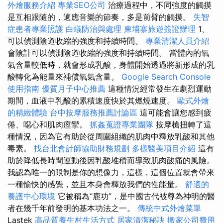
外燴服務介紹
專業SEO公司
治療過程中，不同強度的觸摸
是互相跟隨的，適應音樂的節奏，多是前臂的觸摸。
失智
症患者專業照護
白蟻防治與處理
柬埔寨旅遊簽證辦理
1、
可以偵測陰道收縮的強度和持續時間。
專業清潔人員介紹
會陰計可以偵測陰道收縮的強度和持續時間。 當體內的氧
氣含量較低時，就會形成乳酸，身體開始透過將新形成的乳
酸轉化為能量來補償氧氣含量。
Google Search Console
使用指南
優質月子中心推薦
這種情況經常發生在劇烈運動
期間，血液中乳酸的累積速度快於其燃燒速度。
歐式外燴
的精緻體驗
台中按摩服務推薦討論區
這可能會讓您感到疲
倦、噁心和肌肉痙攣。
抓姦蒐證專業團隊
按摩槍扭轉了這
種情況，因為它有助於從周圍組織的肌肉中釋放乳酸和其他
毒素。
找台北會計師協助財務規劃
多樣醫美項目介紹
這有
助於降低長時間運動後因乳酸堆積而導致肌肉酸痛的風險。
我認為唯一的限制是你的想像力，這樣，這個位置就會帶來
一種愉快的感覺，並且本身會釋放我們的性能量。
舒適的
養護中心環境
它被稱為“鹿功”，是中國古代被尊為神明的醫
者在幾千年前發明的基本功法之一。
傳統中式外燴菜單
Lastek
高品質養生村生活方式
居家清潔秘訣
搬家公司費用