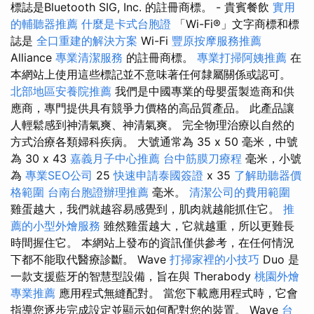
標誌是Bluetooth SIG, Inc. 的註冊商標。 - 貴賓餐飲
實用
的輔聽器推薦
什麼是卡式台胞證
「Wi-Fi®」文字商標和標
誌是
全口重建的解決方案
Wi-Fi
豐原按摩服務推薦
Alliance
專業清潔服務
的註冊商標。
專業打掃阿姨推薦
在
本網站上使用這些標記並不意味著任何隸屬關係或認可。
北部地區安養院推薦
我們是中國專業的母嬰蛋製造商和供
應商，專門提供具有競爭力價格的高品質產品。 此產品讓
人輕鬆感到神清氣爽、神清氣爽。 完全物理治療以自然的
方式治療各類婦科疾病。 大號通常為 35 x 50 毫米，中號
為 30 x 43
嘉義月子中心推薦
台中筋膜刀療程
毫米，小號
為
專業SEO公司
25
快速申請泰國簽證
x 35
了解助聽器價
格範圍
台南台胞證辦理推薦
毫米。
清潔公司的費用範圍
雞蛋越大，我們就越容易感覺到，肌肉就越能抓住它。
推
薦的小型外燴服務
雖然雞蛋越大，它就越重，所以更難長
時間握住它。 本網站上發布的資訊僅供參考，在任何情況
下都不能取代醫療診斷。 Wave
打掃家裡的小技巧
Duo 是
一款支援藍牙的智慧型設備，旨在與 Therabody
桃園外燴
專業推薦
應用程式無縫配對。 當您下載應用程式時，它會
指導您逐步完成設定並顯示如何配對您的裝置。 Wave
台