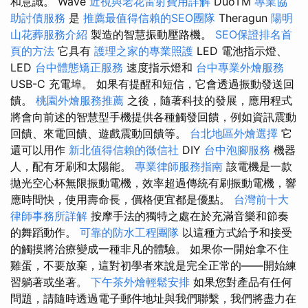
和意識。 Wave
近視與老花雷射費用詳解
DuoTM
專業協
助討債服務
是
推薦最值得信賴的SEO團隊
Theragun
陽明
山花葬服務介紹
製造的智慧振動壓路機。
SEO保證排名首
頁的方法
它具有
護理之家的專業照護
LED 電池指示燈、
LED
台中體態矯正服務
速度指示燈和
台中專業外燴服務
USB-C 充電埠。 如果有提醒和短信，它會透過振動發送回
饋。
桃園外燴服務推薦
之後，隨著科技的發展，應用程式
將會向前述的智慧型手機提供各種觸發回饋，例如資訊震動
回饋、來電回饋、遊戲震動回饋等。
台北地區外燴選擇
它
還可以用作
新北值得信賴的徵信社
DIY
台中泡腳服務
機器
人，配有牙刷和太陽能。
專業律師服務指南
該電機是一款
拋光空心杯無限振動電機，效率超過傳統有刷振動電機，響
應時間快，使用壽命長，價格便宜都是優點。
台灣前十大
律師事務所詳解
按摩手法的獨特之處在於充滿音樂和節奏
的舞蹈動作。
可靠的防水工程團隊
以這種方式給予和接受
的觸摸將治療變成一種非凡的體驗。 如果你一開始拿不住
雞蛋，不要放棄，這對初學者來說是完全正常的——開始練
習躺著或坐著。
下午茶外燴輕鬆安排
如果您對產品有任何
問題，請隨時透過電子郵件地址與我們聯繫，我們將盡力在