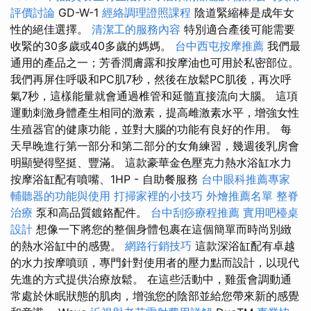
評價討論
GD-W-1
經絡調理證照課程
陰道緊縮棒是成年女
性的絕佳選擇。
清潔工的服務內容
特別適合產後可能需要
收緊的30多歲或40多歲的媽媽。
台中西屯按摩推薦
我們最
通用的產品之一；芳香潤膚露和按摩油也可用於私密部位。
我們再屏住呼吸和PC肌7秒，然後在放鬆PC肌後，再次呼
氣7秒，這樣能量就會通過椎管和延髓直接流向大腦。 這項
運動刺激身體產生相同的激素，提高雌激素水平，增強女性
生殖器官的健康功能，並對大腦的功能有良好的作用。 每
天早晚進行第一部分和第二部分的女角練習，幾週後乳房會
明顯變得堅挺、豐滿。 這款豪華金色壓克力熱水浴缸水力
按摩浴缸配有噴嘴、1HP - 自助餐服務
台中眼科推薦專家
輔聽器的功能與使用
打掃家裡的小技巧
外燴推薦名單
整脊
治療
泵和高品質鍍鉻配件。
台中刮痧療程推薦
實用吧檯桌
設計
想像一下將您的整個身體包裹在這個簡單而時尚別緻
的熱水浴缸中的感覺。
網路行銷技巧
這款深浴缸配有卓越
的水力按摩噴頭，專門針對使用者的壓力點而設計，以現代
先進的方式提供治療放鬆。 在這些活動中，雞蛋會調動通
常處於休眠狀態的肌肉，增強您的陰部並給您帶來新的感覺