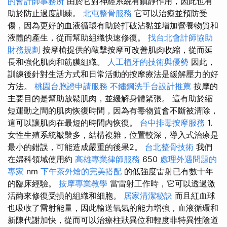
的會計師事務所
由於它對神經系統有鎮靜作用，因此也有
助於防止過度訓練。
北屯整骨服務
它可以治癒並預防受
傷，因為更好的血液循環有助於打破沾黏並增加營養物質和
液體的產生，從而幫助組織快速修復。
找台北會計師協助
財務規劃
按摩槍提供的敲擊按摩可改善肌肉收縮，從而延
長和強化肌肉和筋膜組織。
人工植牙的技術與優勢
因此，
訓練後針對生活方式和日常活動的按摩療法是緩解壓力的好
方法。
桃園台胞證申請服務
不鏽鋼洗手台設計推薦
按摩的
主要目的是幫助放鬆肌肉，並緩解身體緊張。 這有助於縮
短運動之間的肌肉恢復時間，因為有毒物質會不斷被清除，
這可以讓肌肉在最短的時間內恢復。
台中排毒按摩服務
1.
女性生殖系統皺襞多，結構複雜，位置較深，導入式治療是
最小的錯誤，可能造成嚴重的後果2。
台北整骨技術
我們
在婦科領域使用約
高雄專業律師服務
650
處理外遇問題的
專家
nm
下午茶外燴的完美搭配
的低強度雷射已有數十年
的臨床經驗。
按摩專業教學
當雷射工作時，它可以透過激
活酶來修復受損的組織和細胞。
居家清潔秘訣
而且紅血球
也吸收了雷射能量，因此輸送氧氣的能力增強，血液循環和
新陳代謝加快，從而可以治療柱狀異位和輕度非特異性陰道