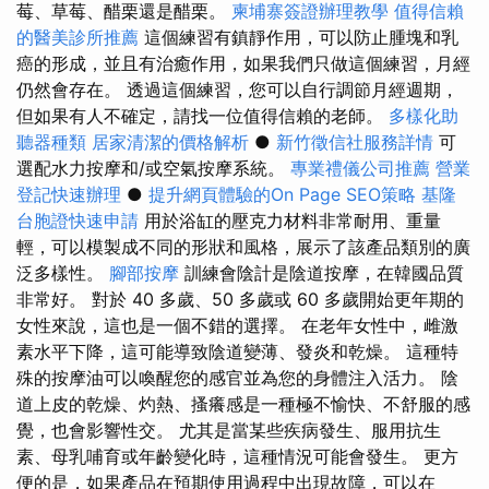
莓、草莓、醋栗還是醋栗。
柬埔寨簽證辦理教學
值得信賴
的醫美診所推薦
這個練習有鎮靜作用，可以防止腫塊和乳
癌的形成，並且有治癒作用，如果我們只做這個練習，月經
仍然會存在。 透過這個練習，您可以自行調節月經週期，
但如果有人不確定，請找一位值得信賴的老師。
多樣化助
聽器種類
居家清潔的價格解析
●
新竹徵信社服務詳情
可
選配水力按摩和/或空氣按摩系統。
專業禮儀公司推薦
營業
登記快速辦理
●
提升網頁體驗的On Page SEO策略
基隆
台胞證快速申請
用於浴缸的壓克力材料非常耐用、重量
輕，可以模製成不同的形狀和風格，展示了該產品類別的廣
泛多樣性。
腳部按摩
訓練會陰計是陰道按摩，在韓國品質
非常好。 對於 40 多歲、50 多歲或 60 多歲開始更年期的
女性來說，這也是一個不錯的選擇。 在老年女性中，雌激
素水平下降，這可能導致陰道變薄、發炎和乾燥。 這種特
殊的按摩油可以喚醒您的感官並為您的身體注入活力。 陰
道上皮的乾燥、灼熱、搔癢感是一種極不愉快、不舒服的感
覺，也會影響性交。 尤其是當某些疾病發生、服用抗生
素、母乳哺育或年齡變化時，這種情況可能會發生。 更方
便的是，如果產品在預期使用過程中出現故障，可以在