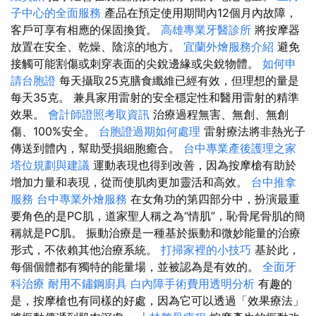
子中心的全面服務
產品在預定使用期間內12個月內故障，
客戶可享有相應的保固換貨。
高雄專業牙醫診所
將按摩器
放置在安全、乾燥、陰涼的地方。
宜蘭外燴服務介紹
避免
接觸可能割傷或刺穿表面的尖銳邊緣或尖銳物體。
如何申
請台胞證
每天攝取25克膳食纖維已經有效，但理想的量是
每天35克。 兼具家用雷射的安全穩定性和醫用雷射的精準
效果。
會計師證照考取資訊
治療過程無害、無創、無創
傷、100%安全。
台胞證過期如何處理
雷射療法將非熱光子
傳送到體內，幫助受損細胞癒合。
台中專業產後護理之家
塔位規劃與建議
運動表現也得到改善，因為按摩槍有助於
增加力量和表現，從而使肌肉更加靈活和高效。
台中推拿
服務
台中專業外燴服務
在女角功的第四部分中，扮演最重
要角色的是PC肌，道家聖人稱之為“情肌”，恥骨尾骨肌的簡
稱就是PC肌。 振動治療是一種基於振動和微妙能量的治療
形式，不依賴其他治療系統。
打掃家裡的小技巧
基於此，
每個個體都有獨特的能量場，並被認為是有效的。
全面牙
科治療
耐用不鏽鋼廚具
白內障手術費用透明分析
有趣的
是，按摩槍也有同樣的好處，因為它可以透過「效果療法」