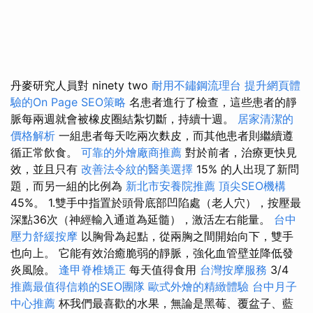
丹麥研究人員對 ninety two
耐用不鏽鋼流理台
提升網頁體
驗的On Page SEO策略
名患者進行了檢查，這些患者的靜
脈每兩週就會被橡皮圈結紮切斷，持續十週。
居家清潔的
價格解析
一組患者每天吃兩次麩皮，而其他患者則繼續遵
循正常飲食。
可靠的外燴廠商推薦
對於前者，治療更快見
效，並且只有
改善法令紋的醫美選擇
15% 的人出現了新問
題，而另一組的比例為
新北市安養院推薦
頂尖SEO機構
45%。 1.雙手中指置於頭骨底部凹陷處（老人穴），按壓最
深點36次（神經輸入通道為延髓），激活左右能量。
台中
壓力舒緩按摩
以胸骨為起點，從兩胸之間開始向下，雙手
也向上。 它能有效治癒脆弱的靜脈，強化血管壁並降低發
炎風險。
逢甲脊椎矯正
每天值得食用
台灣按摩服務
3/4
推薦最值得信賴的SEO團隊
歐式外燴的精緻體驗
台中月子
中心推薦
杯我們最喜歡的水果，無論是黑莓、覆盆子、藍