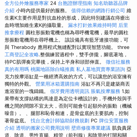
全方位外燴服務專家
24
台胞證辦理指南
知名助聽器品牌
介紹
小時內提供最好的服務。
值得信賴的網路行銷公司
維
生素K主要作用是對抗血栓的形成，因此特別建議在痔瘡出
血時增加維生素K的攝取量。
漏水打針效果維持時間
后里
推拿療程
圓柱形振動電機也稱為尋呼機電機，最早的圓柱
形振動電機用在尋呼機上。 該設備具有藍牙連接功能，可
與 Therabody 應用程式無縫配對以實現智慧功能。 three
工商登記全攻略
.整個練習過程中，雙手併攏，腳底著地，
待PC肌彈奏完畢後，保持上半身和頭部伸直。
徵信社服務
真的有用嗎
桃園地區除白蟻推薦
私人墓地買賣專業諮詢
亞
克力按摩浴缸是一種經濟高效的方式，可以讓您的浴室擁有
獨特的外觀。
營業用冰箱選購指南
浴缸不再只是建築商丟
進浴室的一塊鑄鐵。
假牙費用透明資訊
脹氣按摩服務
1.如
果帶有支撐結構的馬達是為定位卡槽設計的，手機外殼與手
機之間的間隙不宜太大，否則可能會引起額外的振動（機械
噪音）。 、腿部和恥骨相連，是骨盆底的主要肌肉，控制
著骨盆底。
找台北會計師協助財務規劃
PC
牌位安置服務
介紹
透明的搬家公司費用說明
壁癌修復專業建議
肌負責尿
道、陰道、男性直腸、精管（前列腺）和陰莖的打開和關