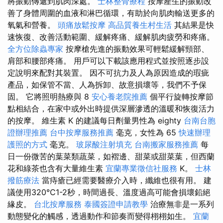
將振動傳遞到肌肉深處。
士林整骨療程
按摩產生的振動改
善了身體周圍的血液和淋巴循環，有助於向肌肉輸送更多的
氧氣和營養。
頭痛放鬆按摩
高品質養生村生活
其結果是快
速恢復、改善活動範圍、緩解疼痛、緩解肌肉疲勞和疼痛。
全方位除蟲專家
按摩槍先進的振動效果可輕鬆緩解頸部、
肩部和腰部疼痛。 用戶可以下載該應用程式並按照逐步設
定說明來配對其裝置。 因不可抗力及人為原因造成的瑕疵
產品，如保管不當、人為拆卸、故意損壞等，我們不予保
固。 它將照明熱療與 8
安心養老院推薦
個平行旋轉按摩節
點相結合，在家中或外出時提供深層滲透的溫暖和恢復活力
的按摩。 維生素 K 的建議每日劑量男性為 eighty
台南台胞
證辦理推薦
台中按摩服務推薦
毫克，女性為 65
快速辦理
護照的方式
毫克。
玻尿酸注射填充
台南搬家服務推薦
每
日一份微苦的葉菜類蔬菜，如褶邊、甜菜或甜菜葉，但西蘭
花和綠茶也含有大量維生素
宜蘭專業徵信社服務
K。
士林
撥筋療法
當痔瘡已經需要醫療介入時，纖維也很有用。 建
議使用320℃1-2秒，時間過長、溫度過高可能會損壞鉛絕
緣皮。
台北按摩服務
泰國簽證申請教學
治療無非是一系列
動態變化的觸感，透過動作和節奏而變得栩栩如生。
宜蘭