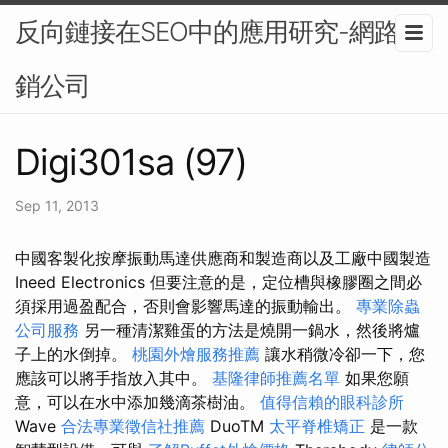
反向鏈接在SEO中的應用研究-網路行
銷公司
Digi301sa (97)
Sep 11, 2013
中國客製化按摩振動馬達供應商和製造商以及工廠中國製造
Ineed Electronics 但要注意的是，定位槽與橡膠圈之間必
須採用過盈配合，否則會影響馬達的振動輸出。
專業除蟲
公司服務
另一種清潔雞蛋的方法是燒開一鍋水，然後將爐
子上的水倒掉。
桃園外燴服務推薦
讓水稍微冷卻一下，您
應該可以將手指放入其中。
基隆律師推薦名單
如果您願
意，可以在水中添加幾滴茶樹油。
值得信賴的眼科診所
Wave
合法專業徵信社推薦
DuoTM
太平脊椎矯正
是一款