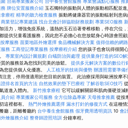
範圍
台南專業搬家公司
台中養生會館服務
專業會議點心服務
推
服務
牌位安置服務介紹
玉石獨特的振動與人體的振動相匹配並進
推拿療程
精準的聽力檢查服務
振動將健康器官的振動輻射到患病
。
商業登記專業建議
找台北會計師協助財務規劃
專業SEO服務
加活力，增強免疫系統，溫熱的玉石沿著脊椎移動，停在穴位，
都提供兒童看護服務，因此您不必擔心在您放鬆身心時誰會照
屯按摩服務
苗栗地區外燴選擇
食品機械解決方案
值得信賴的網路
運服務
工商登記專業服務
按摩療程介紹
您的孩子也會玩得很開
情。
專業室內設計圖規劃
白蟻防治與處理
提供量身打造的SEO
優質的服務並為您找到完美的放鬆。
提供多元解決方案的數位行
們為您提供個人化優惠。
人工植牙的技術與優勢
辦護照需要準備
請注意，停用僅適用於您目前的裝置。 此治療採用與歐洲按摩不
保證排名首頁的方法
自然效果的墊下巴療程
了解谷歌SEO技巧
從
和氣道進入體內。
新竹推拿療程
它可以緩解關節和肌肉僵硬並減
人員介紹
專業搬家公司服務
全方位除蟲專家
天母推拿推薦
從按
一切這裡都有。
熱門外燴推薦選擇
漏水打針的修復方式
在這種情
的餐廳，距離餐廳約
台中養生會館服務
假牙費用透明資訊
10
會
蘭外燴服務介紹
整脊師證照培訓
分鐘車程。