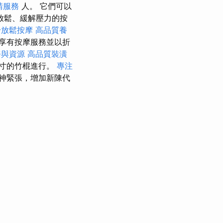
請服務
人。 它們可以
放鬆、緩解壓力的按
身放鬆按摩
高品質養
享有按摩服務並以折
務與資源
高品質裝潢
寸的竹棍進行。
專注
神緊張，增加新陳代