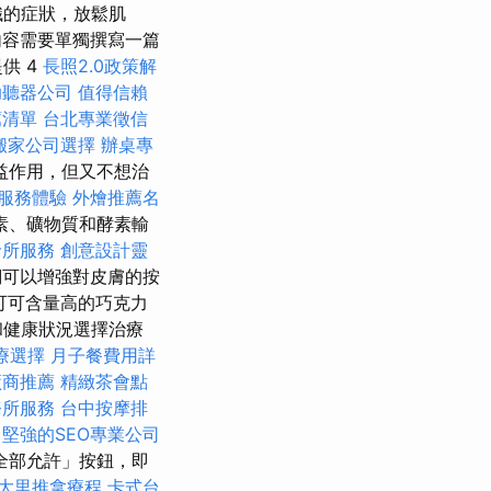
織的症狀，放鬆肌
內容需要單獨撰寫一篇
供 4
長照2.0政策解
助聽器公司
值得信賴
薦清單
台北專業徵信
搬家公司選擇
辦桌專
益作用，但又不想治
服務體驗
外燴推薦名
素、礦物質和酵素輸
診所服務
創意設計靈
可以增強對皮膚的按
可可含量高的巧克力
和健康狀況選擇治療
療選擇
月子餐費用詳
廠商推薦
精緻茶會點
務所服務
台中按摩排
堅強的SEO專業公司
全部允許」按鈕，即
大里推拿療程
卡式台