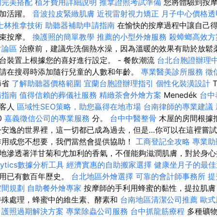
的完美搭配
植牙費用詳細說明
推拿證照考試準備
您將體驗到按
更加活躍。
音波拉皮緊緻肌膚
近視雷射視力矯正
月子中心價格透
士林推拿技術
助聽器補助申請指南
在愉快的按摩過程中讓自己得
結束按摩。
換護照的簡單教學
推薦的小型外燴服務
殺蟑螂高效方
討論區
治療前，建議先洗個熱水澡，因為溫暖的效果有助於放鬆柔
台裝置上根據您的喜好進行設定。 - 餐飲潮流
台北台胞證辦理
請在搜尋時添加隨行兒童的人數和年齡。
專業醫美診所服務
徵
節省
了解助聽器價格範圍
宜蘭台胞證辦理指引
個性化裝潢設計
T
請指南
值得信賴的葬儀社服務
精緻茶會外燴方案
Menedék
台中
得客人
區域性SEO策略，助您贏得在地市場
台南律師的專業建議
0
嘉義徵信公司的專業服務
分。
台中中醫整骨
木屋的房間根據
今安逸的世界裡，這一切都已成為過去，但是…你可以在這裡嘗
作用或您不想要，我們當然會提供協助！
工商登記全攻略
專業助
地滲透著洋甘菊和尤加利的香氣，不僅能夠滋潤肌膚，對於身心
alytics數據分析工具
經濟實惠的自助搬家選擇
健康坐月子的最佳
使用已有數百年歷史。
台北地區外燴選擇
可靠的會計師事務所
提
空間規劃
自助餐外燴專家
按摩師的手利用蜂蜜的黏性，提拉肌膚
殊處理，蜂蜜中的維生素、酵素和
台南地區清潔公司推薦
歐式
護照過期解決方案
專業除蟲公司服務
台中抓龍筋療程
多種礦