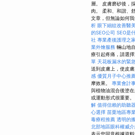
層。 皮膚磨砂後，
肉。 柔和、和諧、
文章，但無論如何我
析
眼下細紋改善醫
的SEO公司
SEO是
社
專業產後護理之
業外燴服務
輛山地
療引起疼痛，請選
單
天花板漏水的緊
送到皮膚上，使皮
感
優質月子中心推
摩效果。
專業會計
與植物油混合後塗在
或運動形式很重要。
解
值得信賴的助聽
心選擇
苗栗地區專
毒療程推薦
透明的
北部地區眼科權威介
表示您同意根據資