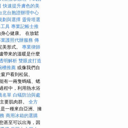
司
快速提升膚色的美
台北台胞證辦理中心
規劃與選擇
靈骨塔選
尋工具
專業記帳士推
身心健康。 在放鬆
專業護照代辦服務
傳
完美形式。
專業律師
爐帶來的溫暖是什麼
格透明解析
雙眼皮打造
碗槽推薦
或像我們自
從窗戶看到松鼠、
能有一兩隻螞蟻、蟋
過程中，利用熱水浴
薦名單
白蟻防治與處
摩主要肌肉群。
全方
是一種來自亞洲、擁
務
商用冰箱的選購
您甚至可以出海，因