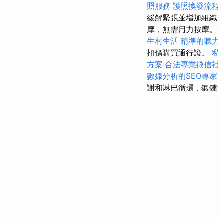
照服務
護照換發流
緩解緊張並增加組
摩，無需用力按摩
生村生活
精準的聽
扣價購買通行證。
方案
合法專業徵信
數據分析的SEO專家
謝和淋巴循環，鍛鍊