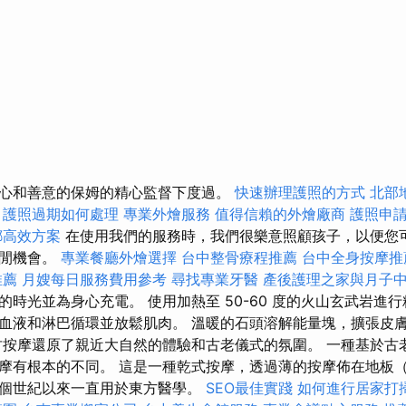
心和善意的保姆的精心監督下度過。
快速辦理護照的方式
北部
護照過期如何處理
專業外燴服務
值得信賴的外燴廠商
護照申
螂高效方案
在使用我們的服務時，我們很樂意照顧孩子，以便您
休閒機會。
專業餐廳外燴選擇
台中整骨療程推薦
台中全身按摩
推薦
月嫂每日服務費用參考
尋找專業牙醫
產後護理之家與月子
時光並為身心充電。 使用加熱至 50-60 度的火山玄武岩進
血液和淋巴循環並放鬆肌肉。 溫暖的石頭溶解能量塊，擴張皮
竹按摩還原了親近大自然的體驗和古老儀式的氛圍。 一種基於古
摩有根本的不同。 這是一種乾式按摩，透過薄的按摩佈在地板（
個世紀以來一直用於東方醫學。
SEO最佳實踐
如何進行居家打