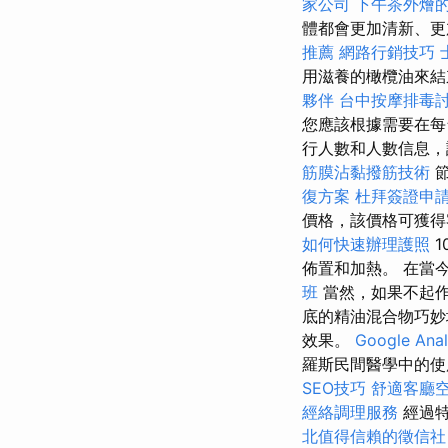
家公司
下午茶外燴
體都會更加清新、
推薦
網路行銷技巧
用滋養的橄欖油來
夥伴
台中按摩排毒
您應該根據需要在每
行人數和人數信息，
筋膜沾黏撥筋技術
復方案
杜拜簽證申
價格，該價格可獲
如何快速辦理護照
1
佈置和加熱。 在當
班
當然，如果不起
底的精油混合物巧妙
效果。
Google An
羅斯民間醫學中的
SEO技巧
舒適客廳
經絡調理服務
經過特
北值得信賴的徵信社