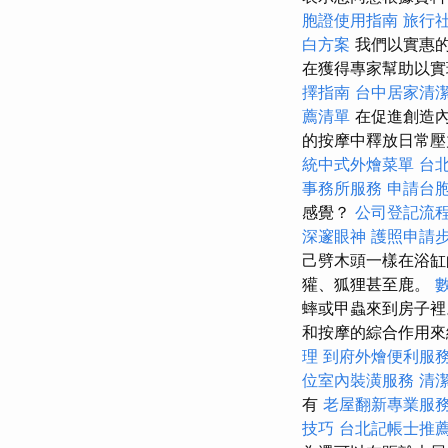
胞證使用指南
旅行
白方案
我們以實惠的
在獲得專家幫助以實
擇指南
台中居家清
薦清單
在促進創造內
的按摩中釋放日常壓
統中式外燴菜單
台
事務所服務
申請台
感覺？
公司登記流
深邃眼神
護照申請
己劈木頭一樣在浴缸
獾、狐狸甚至鹿。
蟀或甲蟲來到房子
和按摩的綜合作用
理
到府外燴便利服
位室內裝潢服務
清
有
老屋翻新專業服
技巧
台北記帳士推