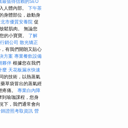
薦最值得信賴的SEO
入人體內部。
下午茶
的身體部位，啟動身
新北市優質安養院
促
放鬆肌肉。 無論您
顧您的小寶寶。
了解
行銷公司
散光矯正
心，有我們開朗又貼心
解決方案
專業餐飲設備
銷夥伴
根據您在我們
什麼
天花板漏水快速
同的技術，以熱蒸氣
藥草袋冒出的蒸氣經
輕疼痛。
專業白內障
摩到瑜珈課程，您身
況下，我們通常會向
計師證照考取資訊
營