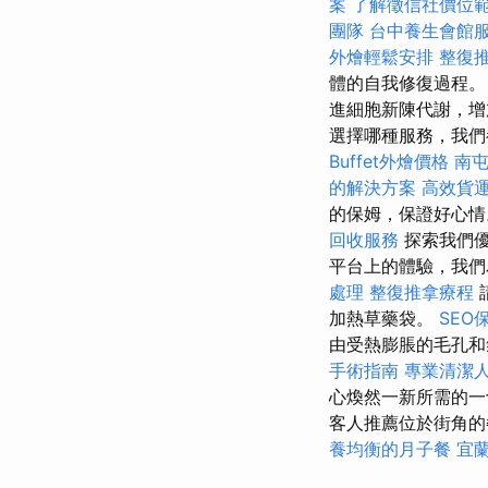
案
了解徵信社價位
團隊
台中養生會館
外燴輕鬆安排
整復
體的自我修復過程
進細胞新陳代謝，增
選擇哪種服務，我們
Buffet外燴價格
南
的解決方案
高效貨
的保姆，保證好心
回收服務
探索我們
平台上的體驗，我
處理
整復推拿療程
加熱草藥袋。
SEO
由受熱膨脹的毛孔
手術指南
專業清潔
心煥然一新所需的
客人推薦位於街角
養均衡的月子餐
宜