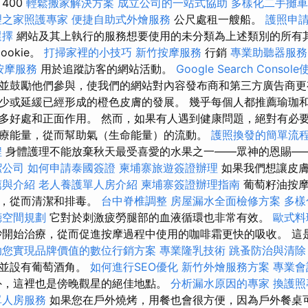
400
輕鬆搬家解決方案
成立公司的一站式協助
多樣化二手攤車
理之家照護專家
便捷自助式外燴服務
公尺處租一艘船。
護照申
選擇
網站及其上執行的服務想要使用的未分類為上述類別的所有
cookie。
打掃家裡的小技巧
新竹按摩服務
行銷
專業助聽器服務
按摩服務
用於追蹤訪客的網站活動。
Google Search Conso
並鼓勵他們參與，使我們的網站對內容發布商和第三方廣告商更
少或延緩已經形成的橙色皮膚的發展。 幾乎每個人都推薦瑜珈
多好處和正面作用。 然而，如果有人遇到健康問題，絕對有必要
療能量，從而幫助氣（生命能量）的流動。
護照換發的簡單流
程
身體護理不能放棄秋天最受喜愛的水果之一——眾神的恩賜—
潔公司
如何申請泰國簽證
柬埔寨旅遊簽證辦理
如果我們想讓皮膚
薦與介紹
老人養護單人房介紹
柬埔寨簽證辦理指南
葡萄籽油按摩
環，從而清潔和排毒。
台中脊椎調整
房屋漏水全面檢修方案
多樣
廳空間規劃
它對於刺激疲勞腿部的血液循環也非常有效。
歐式料
開始治療，從而促進按摩過程中使用的咖啡霜更快的吸收。 這
助您實現品牌價值的數位行銷方案
專業隆乳技術
跳蚤防治與清除
，並設有葡萄酒角。
如何進行SEO優化
新竹外燴服務方案
專業會
，這裡也是傍晚觀星的絕佳地點。
分析漏水原因的專家
換護照
單人房服務
如果您在戶外燒烤，用餐也會很方便，因為戶外餐桌