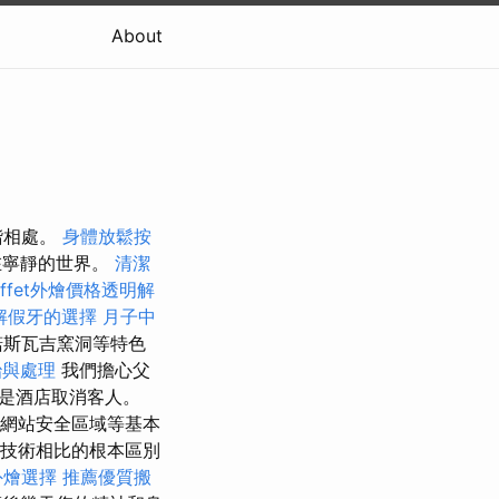
About
諧相處。
身體放鬆按
在寧靜的世界。
清潔
uffet外燴價格透明解
解假牙的選擇
月子中
諾斯瓦吉窯洞等特色
治與處理
我們擔心父
是酒店取消客人。
取網站安全區域等基本
他技術相比的根本區別
外燴選擇
推薦優質搬