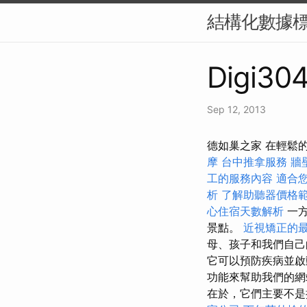
結構化數據標
Digi304
Sep 12, 2013
德如巢之家 在輕鬆
摩
台中推拿服務
牆
工的服務內容
適合
析
了解助聽器價格
心住宿天數解析
一方
景點。
近視矯正的
母、孩子和我們自己
它可以預防疾病並啟動
功能來幫助我們的網站
在於，它們主要不是