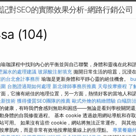
記對SEO的實際效果分析-網路行銷公司
sa (104)
的瑜珈課程中找到內心的平衡並與自己聯繫，身體和靈魂在此和
壁漏水的處理建議
玻尿酸注射填充
拋開日常生活的喧囂，沉浸
您的台北會計事務所
瑜珈是更新身體和平靜心靈的絕佳機會。
b
範圍
台胞證過期如何處理
新北律師事務所推薦
天母按摩療程
了
面，它擁有絕佳的地理位置，另一方面，熱情好客的當地人和
最新技術
獲得優質SEO團隊的推薦
歐式外燴的精緻體驗
白蟻防
的健康，有時我們會感到無助和困惑——無論是看到學校關閉還
身體的自我修復過程。 基本 cookie 透過啟用網站導航和存
可用。 如果沒有這些 cookie，網站將無法正常運作。 與其
按摩肌肉，而是非常有效地按摩能量線上的生理點。
專業餐廳