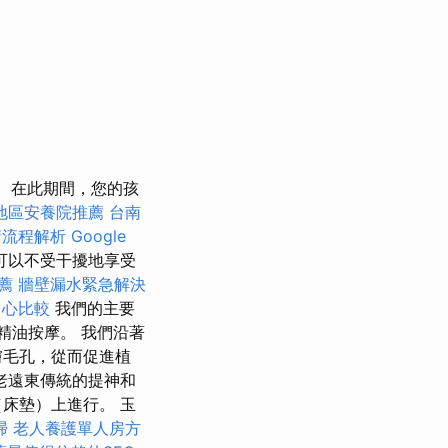
在此期間，您的孩
地區安養院推薦
台南
請流程解析
Google
可以不受干擾地享受
推薦
牆壁漏水緊急解決
中心比較
我們的主要
行精油按摩。 我們沿著
膚毛孔，從而促進植
老遠東傳統的提神和
床墊）上進行。 玉
掃
老人養護單人房方