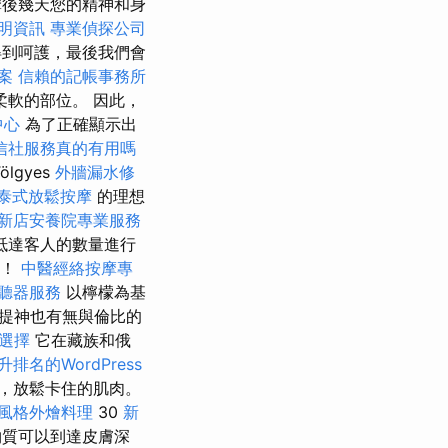
摩後幾天您的精神和身
明資訊
專業偵探公司
到呵護，最後我們會
案
信賴的記帳事務所
軟的部位。 因此，
中心
為了正確顯示出
信社服務真的有用嗎
ölgyes
外牆漏水修
泰式放鬆按摩
的理想
新店安養院專業服務
抵達客人的數量進行
試！
中醫經絡按摩專
聽器服務
以檸檬為基
提神也有無與倫比的
選擇
它在藏族和俄
升排名的WordPress
，放鬆卡住的肌肉。
風格外燴料理
30
新
物質可以到達皮膚深