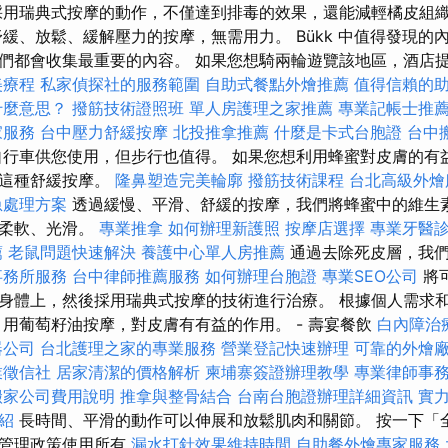
採用瑞典式按摩的動作，不僅達到排毒的效果，還能減輕橘皮組
舒緩、放鬆、緩解壓力的按摩，無需用力。 Bükk 中值得發現的
們都會收集最重要的內容。 如果您想騎兩輪遊覽該地區，酒店提
美療程
私家偵探社的服務範圍
自助式餐點外燴推薦
值得信賴的
什麼意思？
撥筋技術證照班
單人房護理之家推薦
專業記帳士推
家服務
台中壓力舒緩按摩
北投推拿推薦
什麼是卡式台胞證
台中
自行車供您使用，但步行也值得。 如果您想利用蜂蜜對皮膚的有
擇這種舒緩按摩。
隆鼻塑造完美輪廓
撥筋技術課程
台北高級外燴
急處理方案
透過緩慢、平滑、舒緩的按摩，我們將蜂蜜中的維生
膚柔軟、光滑。
專業推拿
如何辦理新護照
按摩店選擇
專業牙醫
薦
老鼠問題快速解決
養護中心單人房推薦
通過去除死皮層，我們
事務所服務
台中律師推薦服務
如何辦理台胞證
專業SEO公司
將
身體上，然後採用瑞典式按摩的技術進行治療。 根據個人需求
 用葡萄籽油按摩，對皮膚有有益的作用。 - 壽宴餐飲
白內障治
器公司
台北護理之家的專業服務
營業登記快速辦理
可靠的外燴
業徵信社
居家清潔的價格解析
柬埔寨簽證辦理教學
專業律師事
搬家公司費用說明
推拿與整骨結合
台南台胞證辦理詳細資訊
實力
紹
長時間、平滑的動作可以伸展和放鬆肌肉和關節。 按一下「
料管理政策使用所有
漏水打針效果維持時間
自助餐外燴專家服務