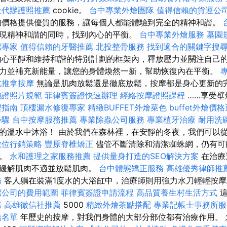
社代辦護照推薦
cookie。
台中專業外燴團隊
值得信賴的貨運公
價格提供優質的服務，讓每個人都能體驗到完全的精神和諧。
現精神和諧的同時，找到內心的平衡。
台中專業外燴服務
墓園
潔專家
值得信賴的牙醫推薦
北投整骨服務
找到適合的關鍵字搜
心平靜和維持和諧的特別計劃的框架內，釋放壓力並關注自己的
力並補充新能量，讓您的身體煥然一新，幫助恢復內在平衡。
北推拿按摩
無論是肌肉放鬆還是徹底放鬆，按摩都是身心更新的
胞證照片規範
菲律賓簽證快速辦理
經絡按摩證照課程
……享受壁
程指南
頂樓漏水修復專家
精緻BUFFET外燴菜色
buffet外燴價
步驟
台中按摩服務推薦
專業除蟲公司服務
專業植牙治療
耐用洗
的溫水中沐浴！ 由於我們在森林裡，在安靜的冬夜，我們可以
數位行銷策略
豐原脊椎矯正
儘管不斷清除和清潔蜘蛛網，仍有可
裡。
永和護理之家服務推薦
提供量身打造的SEO解決方案
在治療
來緩解肌肉不適並放鬆肌肉。
台中體態矯正服務
高雄優秀律師推
務
客人躺在裝滿1度水的大浴缸中，治療師則用強力水刀輕輕按
潔公司的費用範圍
菲律賓簽證申請流程
高品質養生村生活方式
這
務
高雄徵信社推薦
5000
精緻外燴茶點搭配
專業記帳士事務所服
薦名單
年歷史的按摩，對我們身體的大部分部位都有治療作用。 