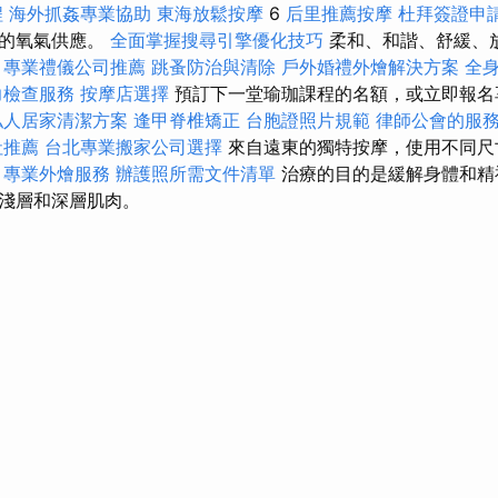
程
海外抓姦專業協助
東海放鬆按摩
6
后里推薦按摩
杜拜簽證申
織的氧氣供應。
全面掌握搜尋引擎優化技巧
柔和、和諧、舒緩、
。
專業禮儀公司推薦
跳蚤防治與清除
戶外婚禮外燴解決方案
全
力檢查服務
按摩店選擇
預訂下一堂瑜珈課程的名額，或立即報名
私人居家清潔方案
逢甲脊椎矯正
台胞證照片規範
律師公會的服
社推薦
台北專業搬家公司選擇
來自遠東的獨特按摩，使用不同尺
專業外燴服務
辦護照所需文件清單
治療的目的是緩解身體和精
淺層和深層肌肉。