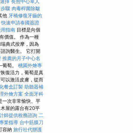
選擇
長照中心單人
請步驟
肉毒桿菌除皺
其他
牙橋修復牙齒的
快速申請泰國簽證
le使用指南
目標是向個
有價值。 作為一種
和瑞典式按摩，因為
諮詢醫生。 它打開
程
推薦的月子中心名
—葡萄。
桃園外燴專
恢復活力，葡萄是真
可以激活皮膚，從而
化餐盒訂製
助聽器補
理外燴方案
全面牙科
是一次非常愉快、平
木屋的露台有20平
計師提供稅務諮詢
二
專業指導
台中筋膜刀
可容納
旅行社代辦護