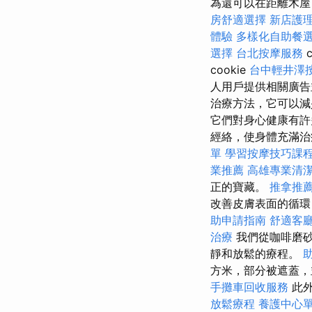
為還可以在距離木屋 
房舒適選擇
新店護
體驗
多樣化自助餐
選擇
台北按摩服務
cookie
台中輕井澤
人用戶提供相關廣告
治療方法，它可以減
它們對身心健康有許
經絡，使身體充滿治
單
學習按摩技巧課
業推薦
高雄專業清
正的寶藏。
推拿推
改善皮膚表面的循
助申請指南
舒適客
治療
我們從咖啡磨砂
靜和放鬆的療程。
方米，部分被遮蓋
手攤車回收服務
此外
放鬆療程
養護中心