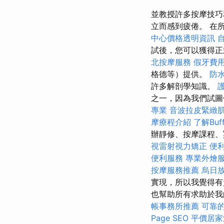
並教授許多按摩技巧
立而感到疲倦。 在
中心價格透明資訊
試後，您可以獲得正
北按摩服務
假牙費
格德等）提供。
防
許多解剖學知識。
之一，因為我們試圖
專業
音波拉皮緊緻
摩療程介紹
了解Buf
辦靜修、按摩課程、
視雷射視力矯正
便
便利服務
專業外燴
按摩服務推薦
烏日
實現，所以我覺得
也幫助所有求助於我
帳事務所推薦
可靠
Page SEO
平價居家