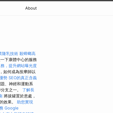
About
業隆乳技術
殺蟑螂高
受一下康體中心的服務
服務，提升網站曝光度
，如何成為按摩師以
優勢
SEO的真正含義
問題、神經和運動系
學分支之一。
了解長
南
將拔罐置於患處，
環的效果。
助您實現
務
Google