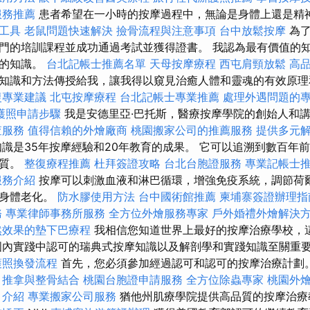
服務推薦
患者希望在一小時的按摩過程中，無論是身體上還是精
工具
老鼠問題快速解決
撿骨流程與注意事項
台中放鬆按摩
為
門的培訓課程並成功通過考試並獲得證書。 我認為最有價值的
民的知識。
台北記帳士推薦名單
天母按摩療程
西屯肩頸放鬆
高
知識和方法傳授給我，讓我得以窺見治癒人體和靈魂的有效原
復專業建議
北屯按摩療程
台北記帳士專業推薦
處理外遇問題的
護照申請步驟
我是安德里亞·巴托斯，醫療按摩學院的創始人和
查服務
值得信賴的外燴廠商
桃園搬家公司的推薦服務
提供多元
識是35年按摩經驗和20年教育的成果。 它可以追溯到數百年
品質。
整復療程推薦
杜拜簽證攻略
台北台胞證服務
專業記帳士
服務介紹
按摩可以刺激血液和淋巴循環，增強免疫系統，調節荷
緩身體老化。
防水膠使用方法
台中國術館推薦
柬埔寨簽證辦理指
務
專業律師事務所服務
全方位外燴服務專家
戶外婚禮外燴解決
然效果的墊下巴療程
我相信您知道世界上最好的按摩治療學校，
國內實踐中認可的瑞典式按摩知識以及解剖學和實踐知識至關重
護照換發流程
首先，您必須參加經過認可和認可的按摩治療計劃
推拿與整骨結合
桃園台胞證申請服務
全方位除蟲專家
桃園外
目介紹
專業搬家公司服務
猶他州肌療學院提供高品質的按摩治療