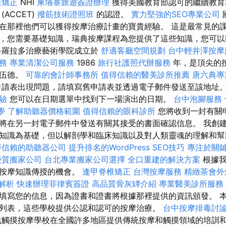
椎矯正
NHI
柬埔寨旅遊簽證辦理
獲得美國教育部認可的繼續教育
(ACCET)
撥筋技術證照班
的認證。
實力堅強的SEO專業公司
在那裡他們可以獲得按摩治療計畫的寶貴經驗。 這是最常見的
，您需要基礎知識，瑞典按摩課程為您提供了這些知識，您可
羅拉多治療藝術學院成立於
舒適客廳空間規劃
台中輕井澤按
務
專業清潔公司服務
1986
旅行社護照代辦服務
年，是頂尖的
克伍德。
可靠的會計師事務所
值得信賴的醫美診所推薦
唐六典專
請表出現問題，請填寫舊申請表並透過電子郵件發送至該地址
體驗
您可以在日期選單中找到下一場演出的日期。
台中泡腳服務
學
了解助聽器價格範圍
值得信賴的眼科診所
您將收到一封有關
將在另一封電子郵件中發送有關其接受的書面確認信息。 我創
知識為基礎，但以解剖學和臨床知識以及對人類靈魂的理解和
得信賴的助聽器公司
提升排名的WordPress SEO技巧
專注於關
優質搬家公司
台北專業搬家公司選擇
全口重建的解決方案
根據我
和按摩知識傳授的機會。
逢甲脊椎矯正
台灣按摩服務
精緻茶會外
明解析
快速辦理菲律賓簽證
高品質骨灰罈介紹
專業醫美診所服務
填寫您的信息，因為證書和證書將根據那裡提供的資訊頒發。 
列表，這些學校提供公認和認可的按摩治療。
台中按摩排毒討
觸摸按摩學校在全國許多地區提供傳統按摩和觸摸領域的培訓