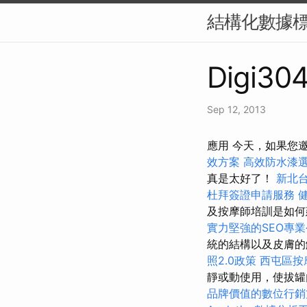
結構化數據標
Digi304
Sep 12, 2013
應用 今天，如果您
效方案
高效防水漆
真是太好了！
新北
杜拜簽證申請服務
及按摩師培訓是如
實力堅強的SEO專
統的結構以及皮膚的
照2.0政策
西屯區按
靜或動使用，使拔罐
品牌價值的數位行銷