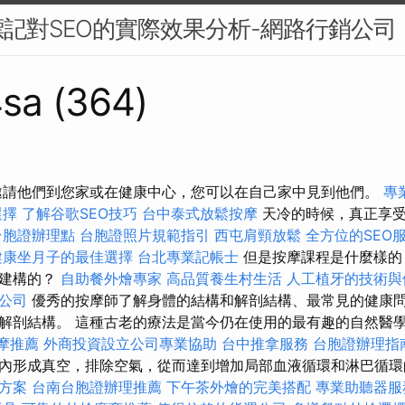
記對SEO的實際效果分析-網路行銷公司
sa (364)
邀請他們到您家或在健康中心，您可以在自己家中見到他們。
專
選擇
了解谷歌SEO技巧
台中泰式放鬆按摩
天冷的時候，真正享
台胞證辦理點
台胞證照片規範指引
西屯肩頸放鬆
全方位的SEO
健康坐月子的最佳選擇
台北專業記帳士
但是按摩課程是什麼樣的
何建構的？
自助餐外燴專家
高品質養生村生活
人工植牙的技術與
業公司
優秀的按摩師了解身體的結構和解剖結構、最常見的健康
解剖結構。 這種古老的療法是當今仍在使用的最有趣的自然醫
摩推薦
外商投資設立公司專業協助
台中推拿服務
台胞證辦理指
內形成真空，排除空氣，從而達到增加局部血液循環和淋巴循
方案
台南台胞證辦理推薦
下午茶外燴的完美搭配
專業助聽器服