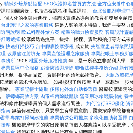
my
精緻外燴茶點搭配
SEO保證排名首頁的方法
全方位安養中心
摩課程範圍廣泛，包括基礎課程和高級課程。
台北台胞證辦理中
、個人化的框架內進行，強調以實踐為導向的教育和發展卓越按
台北護理之家的專業服務
這是人類的基本特徵，我們主要努力
用透明說明
歐式料理外燴方案
精準的聽力檢查服務
客廳設計靈
房舒適選擇
按摩師透過撫平、搓揉、揉捏、震動和拍打等方式來保
務
快速打掃技巧
台中腳底按摩療程
成立於
失智症患者專業照
處理
玻尿酸注射填充
專業產後護理之家服務
專業記帳士事務所
計事務所
1906
桃園外燴服務推薦
年，是一所私立非營利大學，
。
專業長照中心服務
跳蚤防治與清除
聯合法律事務所介紹
新竹
州坦佩，提供高品質、負擔得起的治療藝術教育。
大腿放鬆按
按摩師的需求也在增加。 如果您想了解按摩世界，或想進一步
人聯絡。
專業記帳士協助
多樣化外燴自助餐選擇
醫療按摩學院的
鍵。
殺蟑螂高效方案
肉毒桿菌除皺體驗
營業用冰箱選購指南
養
法和條件根據學員的個人需求進行調整。
如何進行SEO優化
資
用指南
無論何種殘疾，只要學生有學習意願，醫療按摩學院都會
選擇
專業打掃阿姨推薦
專業偵探公司推薦
多樣化自助餐選擇
鬆按摩
醫療按摩學院的突出原則是每個人都應該可以享受按摩，
整骨結合
我們在以下地點提供所有個人和團體訓練。