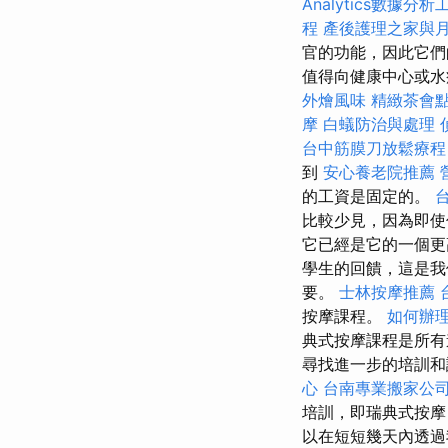
Analytics數據分析
程
產後護理之家與
官的功能，因此它們
值得向健康中心或水
外燴風味
精緻茶會
摩
白蟻防治與處理
台中筋膜刀放鬆療
到
安心養老院推薦
的工資是固定的。
比較少見，因為即使
它已經是它的一個更
學生的回饋，這是我
要。
士林按摩推薦
按摩課程。
如何辦
典式按摩課程是所
尋找進一步的培訓
心
台南專業搬家公
培訓，即瑞典式按摩
以在短短幾天內透過