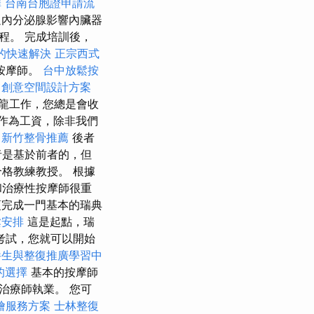
擇
台南台胞證申請流
內分泌腺影響內臟器
程。 完成培訓後，
的快速解決
正宗西式
按摩師。
台中放鬆按
。
創意空間設計方案
龍工作，您總是會收
作為工資，除非我們
新竹整骨推薦
後者
者是基於前者的，但
格教練教授。 根據
和治療性按摩師很重
須完成一門基本的瑞典
鬆安排
這是起點，瑞
考試，您就可以開始
養生與整復推廣學習中
的選擇
基本的按摩師
治療師執業。 您可
燴服務方案
士林整復