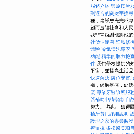
服務介紹
豐原按摩
到適合的關鍵字搜尋
種，建議您先完成專
踐而造福社會和人
我非常感謝他將他的
社價位範圍
壁癌修
體驗
冷氣清洗專家
功能
精準的聽力檢
伴
我們學校提供的知
平衡，並提高生活
快速解決
牌位安置
張，緩解疼痛，延
麼
專業牙醫診所服
器補助申請指南
自
努力。 為此，獲得
植牙費用詳細說明
護理之家的專業照護
療選擇
多樣醫美項