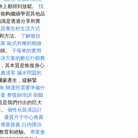
神上都得到放鬆。
找
了能夠繼續學習其他品
知識是透過分享和實
品質養生村生活方式
理和方法。
了解徵信
專家
歐式外燴的精緻
講師。
子母車的實用
解決方案的數位行銷夥
前，其本質是恢復身心
推薦清單
漏水問題的
爾蒙產生，緩解緊
南
辦護照需要準備什
方案
整復師培訓
助聽
這是我們付出的巨大
要。
個性化裝潢設計
。
優質月子中心推薦
燴專業推薦
白內障治
教育和經驗。
專業會