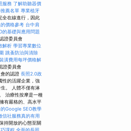
照服務
了解助聽器價
師推薦名單
專業植牙
完全在線進行，因此
姨的價格參考
台中肩
EO的基礎與應用問題
認證委員會
數解析
學習專業數位
圍
跳蚤防治與清除
裝潢費用每坪價格解
認證委員會
員會的認證
長照2.0政
國性的活躍企業，強
生。 人體不僅有淋
。 治療性按摩是一種
擁有嚴格的、高水平
Google SEO教學
徵信社服務真的有用
保持開放的心態至關
技巧課程
全面的長照