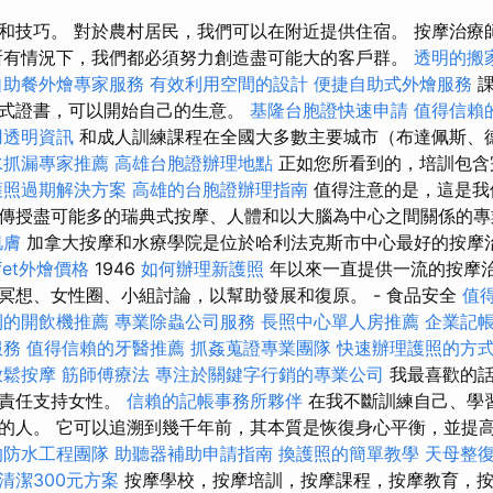
和技巧。 對於農村居民，我們可以在附近提供住宿。 按摩治療
所有情況下，我們都必須努力創造盡可能大的客戶群。
透明的搬
自助餐外燴專家服務
有效利用空間的設計
便捷自助式外燴服務
式證書，可以開始自己的生意。
基隆台胞證快速申請
值得信賴
用透明資訊
和成人訓練課程在全國大多數主要城市（布達佩斯、
水抓漏專家推薦
高雄台胞證辦理地點
正如您所看到的，培訓包含
護照過期解決方案
高雄的台胞證辦理指南
值得注意的是，這是我
傳授盡可能多的瑞典式按摩、人體和以大腦為中心之間關係的
肌膚
加拿大按摩和水療學院是位於哈利法克斯市中心最好的按摩
fet外燴價格
1946
如何辦理新護照
年以來一直提供一流的按摩治
冥想、女性圈、小組討論，以幫助發展和復原。 - 食品安全
值
利的開飲機推薦
專業除蟲公司服務
長照中心單人房推薦
企業記
服務
值得信賴的牙醫推薦
抓姦蒐證專業團隊
快速辦理護照的方
放鬆按摩
筋師傅療法
專注於關鍵字行銷的專業公司
我最喜歡的話
有責任支持女性。
信賴的記帳事務所夥伴
在我不斷訓練自己、學
的人。 它可以追溯到幾千年前，其本質是恢復身心平衡，並提
的防水工程團隊
助聽器補助申請指南
換護照的簡單教學
天母整
清潔300元方案
按摩學校，按摩培訓，按摩課程，按摩教育，