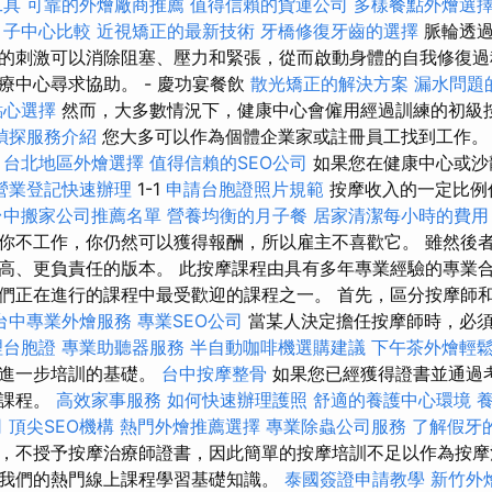
工具
可靠的外燴廠商推薦
值得信賴的貨運公司
多樣餐點外燴選
月子中心比較
近視矯正的最新技術
牙橋修復牙齒的選擇
脈輪透過
的刺激可以消除阻塞、壓力和緊張，從而啟動身體的自我修復過
療中心尋求協助。 - 慶功宴餐飲
散光矯正的解決方案
漏水問題
點心選擇
然而，大多數情況下，健康中心會僱用經過訓練的初級
偵探服務介紹
您大多可以作為個體企業家或註冊員工找到工作
程
台北地區外燴選擇
值得信賴的SEO公司
如果您在健康中心或沙
營業登記快速辦理
1-1
申請台胞證照片規範
按摩收入的一定比例
台中搬家公司推薦名單
營養均衡的月子餐
居家清潔每小時的費用
你不工作，你仍然可以獲得報酬，所以雇主不喜歡它。 雖然後
高、更負責任的版本。 此按摩課程由具有多年專業經驗的專業合
們正在進行的課程中最受歡迎的課程之一。 首先，區分按摩師
台中專業外燴服務
專業SEO公司
當某人決定擔任按摩師時，必
理台胞證
專業助聽器服務
半自動咖啡機選購建議
下午茶外燴輕
有進一步培訓的基礎。
台中按摩整骨
如果您已經獲得證書並通過
和課程。
高效家事服務
如何快速辦理護照
舒適的養護中心環境
司
頂尖SEO機構
熱門外燴推薦選擇
專業除蟲公司服務
了解假牙
，不授予按摩治療師證書，因此簡單的按摩培訓不足以作為按摩
我們的熱門線上課程學習基礎知識。
泰國簽證申請教學
新竹外