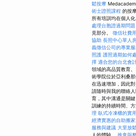
鬆按摩
Medacade
術士證照課程
的按
所有培訓均在個人化
處理台胞證過期問題
見部分。
徵信社費
協助
長照中心單人
義徵信公司的專業服
照護
護照過期如何
擇
適合您的台北會
領域的高品質教育
術學院位於亞利桑那
在迅速增加，因此對
請隨時與我的聯絡
育，其中溝通是關
訓練的持續時間、方
理
臥式冷凍櫃的實
經濟實惠的自助搬家
服務與建議
大里放
人的體驗。
推拿與