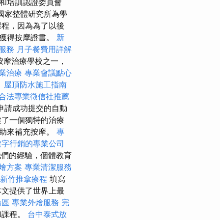
和培訓認證委員會
國家整體研究所為學
課程，因為為了以後
以獲得按摩證書。
新
摩服務
月子餐費用詳解
按摩治療學校之一，
業治療
專業會議點心
。
屋頂防水施工指南
合法專業徵信社推薦
申請成功提交的自動
建了一個獨特的治療
幫助來補充按摩。
專
鍵字行銷的專業公司
們的經驗，個體教育
燴方案
專業清潔服務
新竹推拿療程
填寫
本文提供了世界上最
論區
專業外燴服務
完
和課程。
台中泰式放