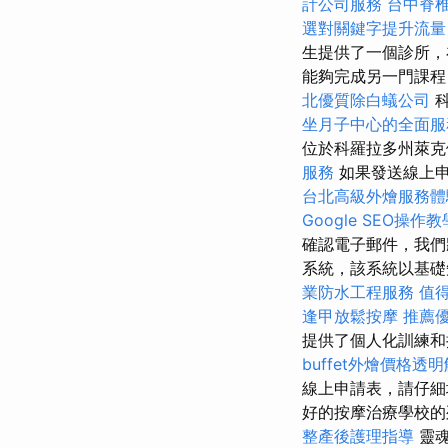
計公司服務
台中脊
選對關鍵字提升流量
生提供了一個診所，
能夠完成另一門課程
北優質除白蟻公司
科
坐月子中心的全面服
位於科羅拉多州萊
服務
如果發送線上申
台北高級外燴服務
Google SEO操作教
確認電子郵件，我們
系統，該系統以基礎
業防水工程服務
值
逢甲放鬆按摩
推薦
提供了個人化訓練
buffet外燴價格透
線上申請表，請仔細
好的按摩治療學校的
整產後護理指導
靈魂