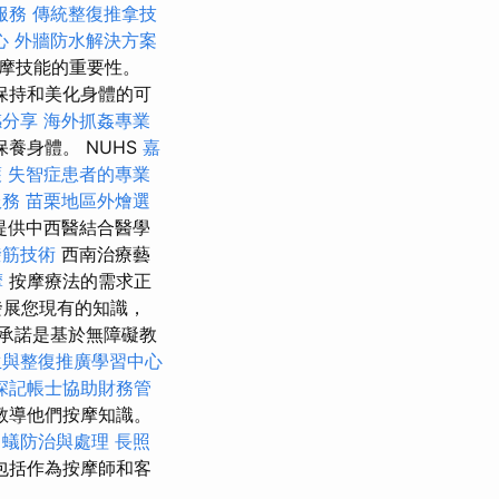
服務
傳統整復推拿技
心
外牆防水解決方案
摩技能的重要性。
保持和美化身體的可
感分享
海外抓姦專業
養身體。 NUHS
嘉
護
失智症患者的專業
服務
苗栗地區外燴選
提供中西醫結合醫學
撥筋技術
西南治療藝
摩
按摩療法的需求正
發展您現有的知識，
承諾是基於無障礙教
生與整復推廣學習中心
深記帳士協助財務管
教導他們按摩知識。
白蟻防治與處理
長照
包括作為按摩師和客