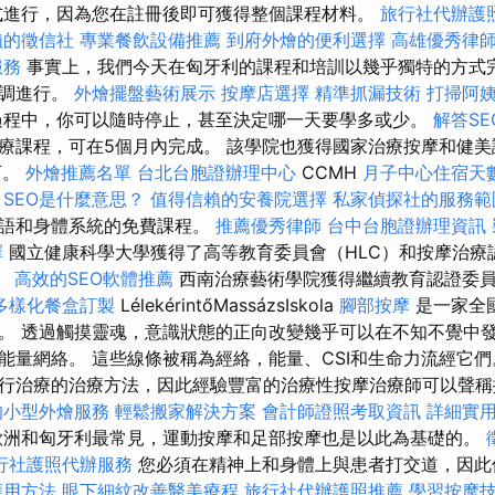
式進行，因為您在註冊後即可獲得整個課程材料。
旅行社代辦護
賴的徵信社
專業餐飲設備推薦
到府外燴的便利選擇
高雄優秀律
服務
事實上，我們今天在匈牙利的課程和培訓以幾乎獨特的方式
步調進行。
外燴擺盤藝術展示
按摩店選擇
精準抓漏技術
打掃阿
過程中，你可以隨時停止，甚至決定哪一天要學多或少。
解答S
療課程，可在5個月內完成。 該學院也獲得國家治療按摩和健美
可。
外燴推薦名單
台北台胞證辦理中心
CCMH
月子中心住宿天
SEO是什麼意思？
值得信賴的安養院選擇
私家偵探社的服務範
術語和身體系統的免費課程。
推薦優秀律師
台中台胞證辦理資訊
擇
國立健康科學大學獲得了高等教育委員會（HLC）和按摩治療
。
高效的SEO軟體推薦
西南治療藝術學院獲得繼續教育認證委
多樣化餐盒訂製
LélekérintőMassázsIskola
腳部按摩
是一家全
。 透過觸摸靈魂，意識狀態的正向改變幾乎可以在不知不覺中發
能量網絡。 這些線條被稱為經絡，能量、CSI和生命力流經它們
行治療的治療方法，因此經驗豐富的治療性按摩治療師可以聲稱
的小型外燴服務
輕鬆搬家解決方案
會計師證照考取資訊
詳細實用的
歐洲和匈牙利最常見，運動按摩和足部按摩也是以此為基礎的。
行社護照代辦服務
您必須在精神上和身體上與患者打交道，因此
應用方法
眼下細紋改善醫美療程
旅行社代辦護照推薦
學習按摩