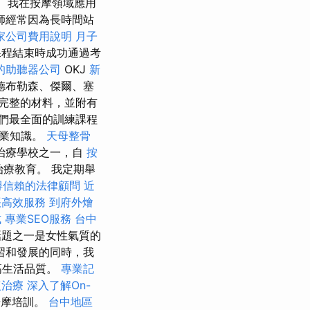
我在按摩領域應用
師經常因為長時間站
家公司費用說明
月子
課程結束時成功通過考
的助聽器公司
OKJ
新
德布勒森、傑爾、塞
完整的材料，並附有
們最全面的訓練課程
專業知識。
天母整骨
治療學校之一，自
按
療教育。 我定期舉
得信賴的法律顧問
近
帳高效服務
到府外燴
式
專業SEO服務
台中
題之一是女性氣質的
習和發展的同時，我
高生活品質。
專業記
復治療
深入了解On-
按摩培訓。
台中地區