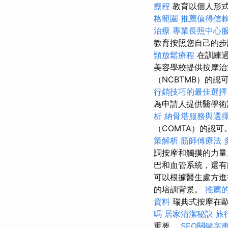
療程
教育以個人形
格範圍
推薦值得信
治療
專業長照中心
教育按照您自己的
頸放鬆療程
在訓練
美容學校提供按摩治
（NCBTMB）的認
行銷技巧的最佳選擇
為申請人提供醫學
析
納骨塔服務與選
（COMTA）的認可
策解析
筋師傅療法
調按摩和觸摸的力量
巴和血管系統，還有
可以根據醫生處方進
的培訓背景。
推薦
資料
瑞典式按摩在
嗎
居家清潔秘訣
旅
重要。
SEO關鍵字