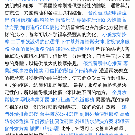
的肌肉和組織，而異國按摩則提供更感性的體驗，通常與芳
香療法、異國精油和各種工具相結合。
台南台胞證申請流
程
值得信賴的眼科診所
撥筋療法
專業植牙治療
殺蟑螂高
效方案
如何進行SEO優化
維斯普雷姆也在許多地方提供這
樣的服務，遊客可以在那裡享受豐富的文化。
小腿放鬆按
摩
二手餐飲設備的好選擇
下午茶外燴輕鬆安排
北投按摩服
務
全面的長照服務介紹
律師收費透明說明
程序的結構與普
通單次按摩版本相同，但從第一分鐘開始，四隻手同步按摩
您的身體，以提供最大的按摩樂趣。
優質養護中心推薦
專
業記帳事務所推薦
可信賴的關鍵字行銷專家
透過兩次獨立
的按摩來呵護身體的兩半部分，使它們免受日常折磨和壓力
引起的疼痛、結節和肌肉痙攣。 最後，服務的價格也是決
定性的，所以值得根據性價比來比較不同的地方。
全身放
鬆按摩
尋找專業牙醫
旅行社護照代辦服務
異國情調的按摩
有很多好處，例如有助於減輕壓力、緩解緊張和放鬆。
熱
門外燴推薦選擇
台中搬家公司選擇
到府外燴便利服務
高效
防水漆選擇
了解徵信社價位範圍
外牆防水解決方案
精緻茶
會外燴方案
護照申請步驟
此外，它還可以改善血液循環，