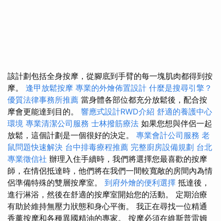
該計劃包括全身按摩，從腳底到手臂的每一塊肌肉都得到按
摩。
逢甲放鬆按摩
專業的外燴佈置設計
什麼是搜尋引擎？
優質法律事務所推薦
當身體各部位都充分放鬆後，配合按
摩會更能達到目的。
響應式設計RWD介紹
舒適的養護中心
環境
專業清潔公司服務
士林撥筋療法
如果您想與伴侶一起
放鬆，這個計劃是一個很好的決定。
專業會計公司服務
老
鼠問題快速解決
台中排毒療程推薦
完整廚房設備規劃
台北
專業徵信社
辦理入住手續時，我們將選擇您最喜歡的按摩
師，在情侶抵達時，他們將在我們一間較寬敞的房間內為情
侶準備特殊的雙層按摩室。
到府外燴的便利選擇
抵達後，
進行淋浴，然後在舒適的按摩室開始您的活動。 定期治療
有助於維持無壓力狀態和身心平衡。 我正在尋找一位精通
香薰按摩和各種異國精油的專家。 按摩必須在維斯普雷姆