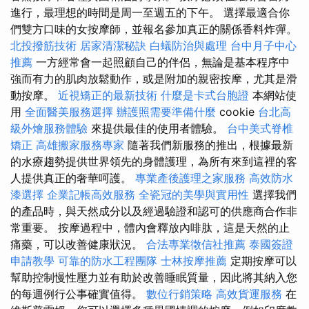
進行，最理想的時間是周一至週五的下午。 選擇最適合你
們雙方口味的女按摩師，並報名參加真正的關係香料炸彈。
北投撥筋技術
居家清潔秘訣
白蟻防治與處理
台中月子中心
推薦
一方經常會一起照顧自己的伴侶，無論是基本程序中
強而有力的肌肉放鬆動作，或是附加的親密按摩，尤其是滑
動按摩。
近視矯正的最新技術
什麼是卡式台胞證
本網站使
用
全面醫美服務選擇
辦護照需要準備什麼
cookie
台北高
級外燴服務體驗
來提供最佳的使用者體驗。
台中美式脊椎
矯正
高雄搬家服務專家
隨著我們新服務的推出，根據最新
的水療趨勢提供世界領先的身體護理，為所有來到這裡的客
人提供真正的奢華呵護。
專業產後護理之家服務
高效防水
漆選擇
企業記帳高效服務
全瓷冠的美學與實用性
選擇我們
的產品時，與天然成分以及經過驗證和認可的供應商合作非
常重要。 按摩過程中，體內會釋放內啡肽，這是天然的止
痛藥，可以改善健康狀況。
合法專業徵信社推薦
泰國簽證
申請教學
可靠的防水工程團隊
士林按摩推薦
定期按摩可以
幫助控制慢性壓力並有助於改善睡眠質量，因此將其納入您
的每週例行公事確實值得。
數位行銷策略
高效貨運服務
在