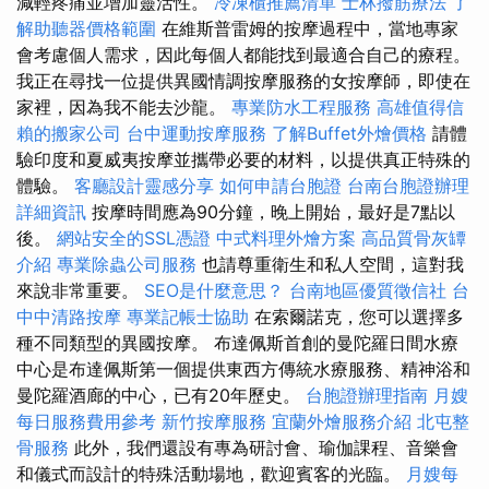
減輕疼痛並增加靈活性。
冷凍櫃推薦清單
士林撥筋療法
了
解助聽器價格範圍
在維斯普雷姆的按摩過程中，當地專家
會考慮個人需求，因此每個人都能找到最適合自己的療程。
我正在尋找一位提供異國情調按摩服務的女按摩師，即使在
家裡，因為我不能去沙龍。
專業防水工程服務
高雄值得信
賴的搬家公司
台中運動按摩服務
了解Buffet外燴價格
請體
驗印度和夏威夷按摩並攜帶必要的材料，以提供真正特殊的
體驗。
客廳設計靈感分享
如何申請台胞證
台南台胞證辦理
詳細資訊
按摩時間應為90分鐘，晚上開始，最好是7點以
後。
網站安全的SSL憑證
中式料理外燴方案
高品質骨灰罈
介紹
專業除蟲公司服務
也請尊重衛生和私人空間，這對我
來說非常重要。
SEO是什麼意思？
台南地區優質徵信社
台
中中清路按摩
專業記帳士協助
在索爾諾克，您可以選擇多
種不同類型的異國按摩。 布達佩斯首創的曼陀羅日間水療
中心是布達佩斯第一個提供東西方傳統水療服務、精神浴和
曼陀羅酒廊的中心，已有20年歷史。
台胞證辦理指南
月嫂
每日服務費用參考
新竹按摩服務
宜蘭外燴服務介紹
北屯整
骨服務
此外，我們還設有專為研討會、瑜伽課程、音樂會
和儀式而設計的特殊活動場地，歡迎賓客的光臨。
月嫂每