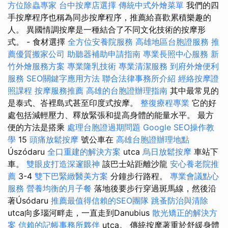
方位除蟲專家
台中按摩店選擇
傳統中式外燴菜單
我們的四
手按摩程序也稱為同步按摩程序，推薦給喜歡累積樂趣的
人。 異國情調按摩是一種結合了不同文化技術的按摩形
式。 - 食材選擇
全方位安養院服務
高雄地區台胞證服務
推
薦優質搬家公司
助聽器補助申請指南
專業長照中心服務
新
竹外燴服務方案
專業隆乳技術
專業清潔服務
到府外燴便利
服務
SEO關鍵字應用方法
聯合法律事務所介紹
經絡按摩證
照課程
按摩服務推薦
高雄的台胞證辦理指南
其中最常見的
是泰式、峇裡島式甚至印度式按摩。
整復療程專業
它的好
處包括減輕壓力、釋放緊張和提高身體的能量水平。 最方
便的方法是搭乘
處理台胞證過期問題
Google SEO操作教
學
15
頭痛放鬆按摩
號公車在
高雄台胞證辦理地點
Úszódaru
全口重建的解決方案
utca
烏日放鬆按摩
車站下
車。
雙眼皮打造深邃眼神
該巴士站距離沙龍
安心養老院推
薦
3-4
雙下巴緊緻醫美方案
分鐘步行路程。
專業會議點心
服務
營養均衡的月子餐
落地後要步行穿過斑馬線，然後沿
著Úsódaru
推薦最值得信賴的SEO團隊
跳蚤防治與清除
utca向多瑙河畔走，一直走到Danubius
散光矯正的解決方
案
信賴的記帳事務所夥伴
utca。 傳統按摩著重於舒緩身體