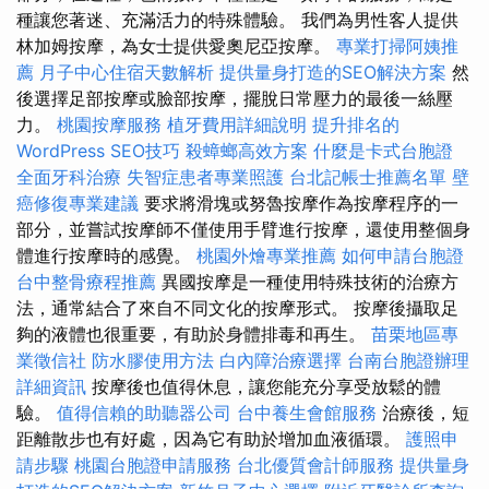
種讓您著迷、充滿活力的特殊體驗。 我們為男性客人提供
林加姆按摩，為女士提供愛奧尼亞按摩。
專業打掃阿姨推
薦
月子中心住宿天數解析
提供量身打造的SEO解決方案
然
後選擇足部按摩或臉部按摩，擺脫日常壓力的最後一絲壓
力。
桃園按摩服務
植牙費用詳細說明
提升排名的
WordPress SEO技巧
殺蟑螂高效方案
什麼是卡式台胞證
全面牙科治療
失智症患者專業照護
台北記帳士推薦名單
壁
癌修復專業建議
要求將滑塊或努魯按摩作為按摩程序的一
部分，並嘗試按摩師不僅使用手臂進行按摩，還使用整個身
體進行按摩時的感覺。
桃園外燴專業推薦
如何申請台胞證
台中整骨療程推薦
異國按摩是一種使用特殊技術的治療方
法，通常結合了來自不同文化的按摩形式。 按摩後攝取足
夠的液體也很重要，有助於身體排毒和再生。
苗栗地區專
業徵信社
防水膠使用方法
白內障治療選擇
台南台胞證辦理
詳細資訊
按摩後也值得休息，讓您能充分享受放鬆的體
驗。
值得信賴的助聽器公司
台中養生會館服務
治療後，短
距離散步也有好處，因為它有助於增加血液循環。
護照申
請步驟
桃園台胞證申請服務
台北優質會計師服務
提供量身