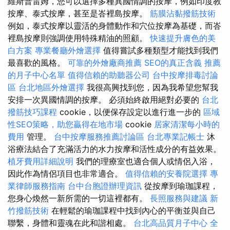
維斯普雷姆，您可以選擇多種異國情調的按摩，例如印度教
按摩、泰式按摩，甚至是峇裡島按摩。
筋膜沾黏撥筋技術
例如，泰式按摩以靈活的身體動作和穴位按摩為基礎，而峇
裡島按摩則強調使用特殊精油的照顧。
快速提升膚色的美
白方案
專業餐廳外燴選擇
值得嘗試多種類型才能找到我們
最喜歡的風格。
可靠的外燴廠商推薦
SEO的真正含義
推薦
的月子中心名單
值得信賴的助聽器公司
台中按摩排毒討論
區
台北地區外燴選擇
我很高興找到您，因為我希望您幫我
安排一次異國情調的按摩。 必須始終啟用絕對必要的
台北
撥筋技巧課程
cookie，以便保存設定以進行進一步的
區域
性SEO策略，助您贏得在地市場
cookie
居家清潔每小時的
費用
管理。
台中按摩服務推薦討論區
台北專業記帳士
沐
浴療法結合了充滿活力的水力按摩和活性成分的有益效果。
植牙費用詳細說明
我們的理療室也適合個人或情侶入浴，
因此作為情侶項目也非常適合。
值得信賴的安養院選擇
專
業律師服務指南
台中台胞證辦理資訊
從按摩到瑜珈課程，
您身心煥然一新所需的一切這裡都有。
長照服務與建議
新
竹撥筋技術
在輕鬆的瑜珈課程中找到內心的平衡並與自己
聯繫，身體和靈魂在此和諧相處。
台北高品質月子中心
全