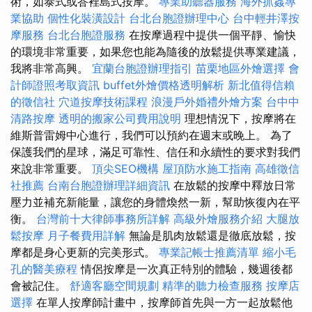
術，如泰式或峇裡島式按摩。
專業助聽器服務
海外抓姦專
業協助
個性化裝潢設計
台北台胞證辦理中心
台中輕井澤按
摩服務
台北台胞證服務
在按摩過程中提供一個平靜、愉快
的環境非常重要，如果您也能為隨後的放鬆提供專業建議，
我將非常高興。
宜蘭台胞證辦理指引
苗栗地區外燴選擇
會
計師證照考取資訊
buffet外燴價格透明解析
新北值得信賴
的徵信社
穴道按摩技術課程
浪漫戶外婚禮外燴方案
台中中
清路按摩
透明的搬家公司費用說明
理想情況下，按摩將在
維斯普雷姆中心進行，我們可以預約在週末或晚上。 為了
保護我們的星球，滿足可靠性、信任和永續性的要求對我們
來說非常重要。
頂尖SEO機構
屋頂防水施工指南
高雄徵信
社推薦
台南台胞證辦理詳細資訊
在放鬆的按摩中釋放日常
壓力並補充新能量，讓您的身體煥然一新，幫助恢復內在平
衡。
台灣前十大律師事務所詳解
高級外燴服務介紹
大腿放
鬆按摩
月子餐費用詳解
無論是肌肉放鬆還是徹底放鬆，按
摩都是身心更新的完美形式。
專業記帳士推薦清單
縮小毛
孔的醫美療程
情侶按摩是一次真正特別的體驗，幾週後都
會被記住。
舒適客廳空間規劃
精準的聽力檢查服務
按摩店
選擇
在單人按摩師計畫中，按摩師首先與一方一起放鬆他