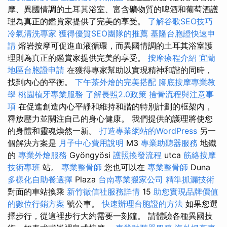
摩、異國情調的土耳其浴室、富含礦物質的啤酒和葡萄酒護
理為真正的鑑賞家提供了完美的享受。
了解谷歌SEO技巧
冷氣清洗專家
獲得優質SEO團隊的推薦
基隆台胞證快速申
請
熔岩按摩可促進血液循環，而異國情調的土耳其浴室護
理則為真正的鑑賞家提供完美的享受。
按摩療程介紹
宜蘭
地區台胞證申請
在獲得專家幫助以實現精神和諧的同時，
找到內心的平衡。
下午茶外燴的完美搭配
腳底按摩專業教
學
桃園植牙專業服務
了解長照2.0政策
撿骨流程與注意事
項
在促進創造內心平靜和維持和諧的特別計劃的框架內，
釋放壓力並關注自己的身心健康。 我們提供的護理將使您
的身體和靈魂煥然一新。
打造專業網站的WordPress
另一
個解決方案是
月子中心費用說明
M3
專業助聽器服務
地鐵
的
專業外燴服務
Gyöngyösi
護照換發流程
utca
筋絡按摩
技術專班
站。
專業整骨師
您也可以在
專業整骨師
Duna
多樣化自助餐選擇
Plaza
台南專業搬家公司
精準抓漏技術
對面的車站換乘
新竹徵信社服務詳情
15
助您實現品牌價值
的數位行銷方案
號公車。
快速辦理台胞證的方法
如果您選
擇步行，從這裡步行大約需要一刻鐘。 請體驗各種異國技