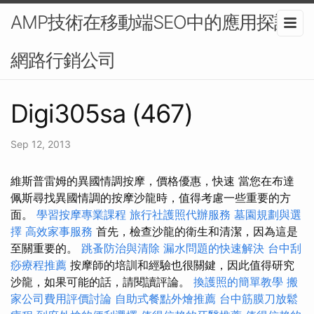
AMP技術在移動端SEO中的應用探討-
網路行銷公司
Digi305sa (467)
Sep 12, 2013
維斯普雷姆的異國情調按摩，價格優惠，快速 當您在布達
佩斯尋找異國情調的按摩沙龍時，值得考慮一些重要的方
面。
學習按摩專業課程
旅行社護照代辦服務
墓園規劃與選
擇
高效家事服務
首先，檢查沙龍的衛生和清潔，因為這是
至關重要的。
跳蚤防治與清除
漏水問題的快速解決
台中刮
痧療程推薦
按摩師的培訓和經驗也很關鍵，因此值得研究
沙龍，如果可能的話，請閱讀評論。
換護照的簡單教學
搬
家公司費用評價討論
自助式餐點外燴推薦
台中筋膜刀放鬆