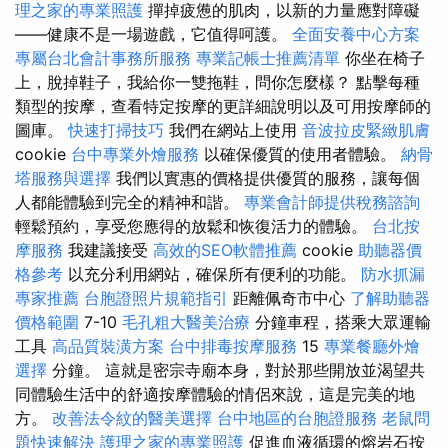
理之家的專業照護
撣掉疲憊的肌肉，以新的力量應對障礙
——健康不是一場遊戲，它值得呵護。
全面安養中心方案
專屬台北會計事務所服務
專業記帳士推薦清單
你坐在椅子
上，脫掉鞋子，我給你一雙拖鞋，問你怎麼樣？ 點擊每種
類型的按摩，查看特定按摩的更詳細說明以及可用按摩師的
圖庫。
快速打掃技巧
我們在網站上使用
音波拉皮緊緻肌膚
cookie
台中專業外燴服務
以確保優質的使用者體驗。
納骨
塔服務與選擇
我們以實惠的價格提供優質的服務，讓每個
人都能體驗到完全的精神和諧。
專業會計師提供稅務諮詢
輕鬆預約，享受您應得的放鬆和恢復活力的體驗。
台北按
摩服務
我建議接受
高效的SEO軟體推薦
cookie
助聽器價
格參考
以充分利用網站，確保所有便利的功能。
防水抓漏
專家推薦
台胞證照片規範指引
距離佩奇市中心
了解助聽器
價格範圍
7-10
毛孔粗大醫美治療
分鐘車程，搭乘大眾運輸
工具
高品質裝潢方案
台中排毒按摩服務
15
專業餐廳外燴
選擇
分鐘。 這就是密宗寺廟本身，對於那些開放並渴望共
同體驗生活中的舒適按摩體驗的情侶來說，這是完美的地
方。
改善法令紋的醫美選擇
台中地區的台胞證服務
老鼠問
題快速解決
護理之家的專業照護
促進血液循環的熔岩石按