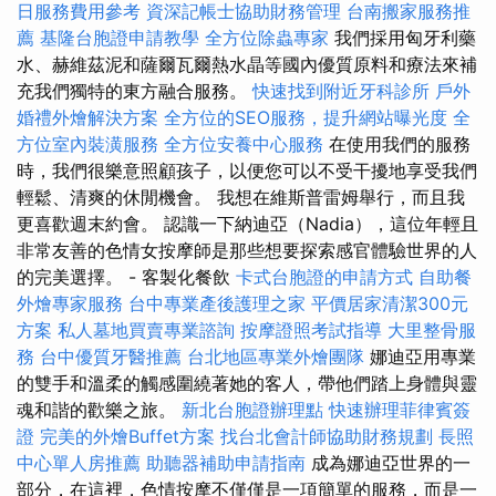
日服務費用參考
資深記帳士協助財務管理
台南搬家服務推
薦
基隆台胞證申請教學
全方位除蟲專家
我們採用匈牙利藥
水、赫維茲泥和薩爾瓦爾熱水晶等國內優質原料和療法來補
充我們獨特的東方融合服務。
快速找到附近牙科診所
戶外
婚禮外燴解決方案
全方位的SEO服務，提升網站曝光度
全
方位室內裝潢服務
全方位安養中心服務
在使用我們的服務
時，我們很樂意照顧孩子，以便您可以不受干擾地享受我們
輕鬆、清爽的休閒機會。 我想在維斯普雷姆舉行，而且我
更喜歡週末約會。 認識一下納迪亞（Nadia），這位年輕且
非常友善的色情女按摩師是那些想要探索感官體驗世界的人
的完美選擇。 - 客製化餐飲
卡式台胞證的申請方式
自助餐
外燴專家服務
台中專業產後護理之家
平價居家清潔300元
方案
私人墓地買賣專業諮詢
按摩證照考試指導
大里整骨服
務
台中優質牙醫推薦
台北地區專業外燴團隊
娜迪亞用專業
的雙手和溫柔的觸感圍繞著她的客人，帶他們踏上身體與靈
魂和諧的歡樂之旅。
新北台胞證辦理點
快速辦理菲律賓簽
證
完美的外燴Buffet方案
找台北會計師協助財務規劃
長照
中心單人房推薦
助聽器補助申請指南
成為娜迪亞世界的一
部分，在這裡，色情按摩不僅僅是一項簡單的服務，而是一