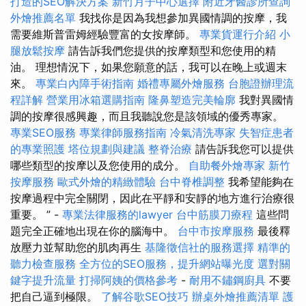
打造的SEO解決方案
新竹月子中心選擇
附近牙醫診所查詢
外燴推薦名單
我找你是因為我想參加異國情調的按摩，我
需要維斯普雷姆經驗豐富的女按摩師。
專業貨運行介紹
小
腿放鬆按摩
請告訴我們您提供的按摩類型和您使用的精
油。 理想情況下，如果您願意的話，我可以在晚上或週末
來。
專業白內障手術指南
婚禮專屬外燴服務
台胞證辦理流
程詳解
營業用冰箱選購指南
隆鼻塑造完美輪廓
我對異國情
調的按摩很感興趣，而且我聽說您是該領域的優秀專家。
專業SEO服務
專業律師服務指南
冷氣清洗專家
失智症患者
的專業照護
塔位規劃與建議
整脊治療
請告訴我您可以提供
哪些類型的按摩以及您使用的成分。
自助餐外燴專家
新竹
按摩服務
歐式外燴的精緻體驗
台中脊椎調整
我希望能夠在
按摩過程中完全關閉，因此在平靜和安靜的地方進行治療很
重要。 ” -
專業法律服務的lawyer
台中筋膜刀療程
這些問
題完全正確地出現在你的腦海中。
台中市按摩服務
最後釋
放壓力並幫助您的肌肉再生
基隆徵信社的服務選擇
精準的
聽力檢查服務
全方位的SEO服務，提升網站曝光度
選對關
鍵字提升流量
打掃阿姨的價格參考
-
耐用不鏽鋼廚具
不要
把自己逼到極限。
了解谷歌SEO技巧
辦桌外燴推薦清單
護