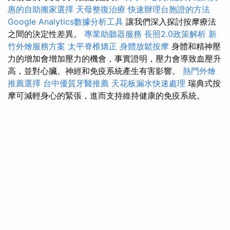
惠的自助搬家選擇
天母整復治療
快速辦理台胞證的方法
Google Analytics數據分析工具
讓我們深入探討按摩療法
之間的決定性差異。
專業助聽器服務
長照2.0政策解析
新
竹外燴服務方案
太平脊椎矯正
身體放鬆按摩
身體和精神壓
力的增加會增加壓力的機會，事實證明，壓力會導致血壓升
高，並對心臟、神經和免疫系統產生有害影響。
熱門外燴
推薦選擇
台中優質牙醫推薦
天花板漏水快速處理
瑞典式按
摩可減輕身心的緊張，進而支持維持健康的免疫系統。