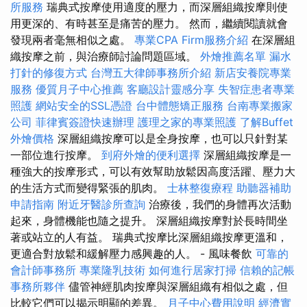
所服務
瑞典式按摩使用適度的壓力，而深層組織按摩則使
用更深的、有時甚至是痛苦的壓力。 然而，繼續閱讀就會
發現兩者毫無相似之處。
專業CPA Firm服務介紹
在深層組
織按摩之前，與治療師討論問題區域。
外燴推薦名單
漏水
打針的修復方式
台灣五大律師事務所介紹
新店安養院專業
服務
優質月子中心推薦
客廳設計靈感分享
失智症患者專業
照護
網站安全的SSL憑證
台中體態矯正服務
台南專業搬家
公司
菲律賓簽證快速辦理
護理之家的專業照護
了解Buffet
外燴價格
深層組織按摩可以是全身按摩，也可以只針對某
一部位進行按摩。
到府外燴的便利選擇
深層組織按摩是一
種強大的按摩形式，可以有效幫助放鬆因高度活躍、壓力大
的生活方式而變得緊張的肌肉。
士林整復療程
助聽器補助
申請指南
附近牙醫診所查詢
治療後，我們的身體再次活動
起來，身體機能也隨之提升。 深層組織按摩對於長時間坐
著或站立的人有益。 瑞典式按摩比深層組織按摩更溫和，
更適合對放鬆和緩解壓力感興趣的人。 - 風味餐飲
可靠的
會計師事務所
專業隆乳技術
如何進行居家打掃
信賴的記帳
事務所夥伴
儘管神經肌肉按摩與深層組織有相似之處，但
比較它們可以揭示明顯的差異。
月子中心費用說明
經濟實