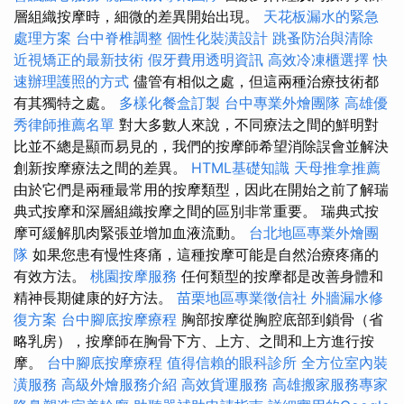
層組織按摩時，細微的差異開始出現。
天花板漏水的緊急
處理方案
台中脊椎調整
個性化裝潢設計
跳蚤防治與清除
近視矯正的最新技術
假牙費用透明資訊
高效冷凍櫃選擇
快
速辦理護照的方式
儘管有相似之處，但這兩種治療技術都
有其獨特之處。
多樣化餐盒訂製
台中專業外燴團隊
高雄優
秀律師推薦名單
對大多數人來說，不同療法之間的鮮明對
比並不總是顯而易見的，我們的按摩師希望消除誤會並解決
創新按摩療法之間的差異。
HTML基礎知識
天母推拿推薦
由於它們是兩種最常用的按摩類型，因此在開始之前了解瑞
典式按摩和深層組織按摩之間的區別非常重要。 瑞典式按
摩可緩解肌肉緊張並增加血液流動。
台北地區專業外燴團
隊
如果您患有慢性疼痛，這種按摩可能是自然治療疼痛的
有效方法。
桃園按摩服務
任何類型的按摩都是改善身體和
精神長期健康的好方法。
苗栗地區專業徵信社
外牆漏水修
復方案
台中腳底按摩療程
胸部按摩從胸腔底部到鎖骨（省
略乳房），按摩師在胸骨下方、上方、之間和上方進行按
摩。
台中腳底按摩療程
值得信賴的眼科診所
全方位室內裝
潢服務
高級外燴服務介紹
高效貨運服務
高雄搬家服務專家