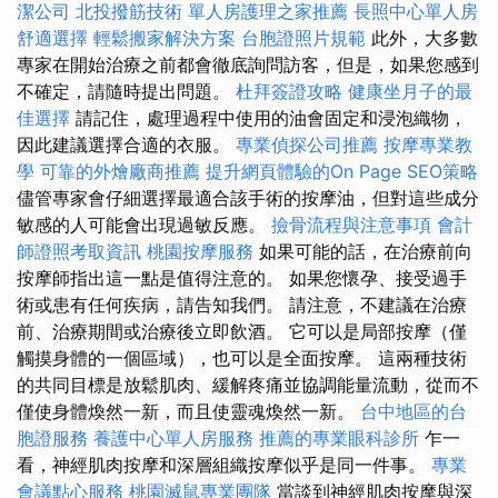
潔公司
北投撥筋技術
單人房護理之家推薦
長照中心單人房
舒適選擇
輕鬆搬家解決方案
台胞證照片規範
此外，大多數
專家在開始治療之前都會徹底詢問訪客，但是，如果您感到
不確定，請隨時提出問題。
杜拜簽證攻略
健康坐月子的最
佳選擇
請記住，處理過程中使用的油會固定和浸泡織物，
因此建議選擇合適的衣服。
專業偵探公司推薦
按摩專業教
學
可靠的外燴廠商推薦
提升網頁體驗的On Page SEO策略
儘管專家會仔細選擇最適合該手術的按摩油，但對這些成分
敏感的人可能會出現過敏反應。
撿骨流程與注意事項
會計
師證照考取資訊
桃園按摩服務
如果可能的話，在治療前向
按摩師指出這一點是值得注意的。 如果您懷孕、接受過手
術或患有任何疾病，請告知我們。 請注意，不建議在治療
前、治療期間或治療後立即飲酒。 它可以是局部按摩（僅
觸摸身體的一個區域），也可以是全面按摩。 這兩種技術
的共同目標是放鬆肌肉、緩解疼痛並協調能量流動，從而不
僅使身體煥然一新，而且使靈魂煥然一新。
台中地區的台
胞證服務
養護中心單人房服務
推薦的專業眼科診所
乍一
看，神經肌肉按摩和深層組織按摩似乎是同一件事。
專業
會議點心服務
桃園滅鼠專業團隊
當談到神經肌肉按摩與深