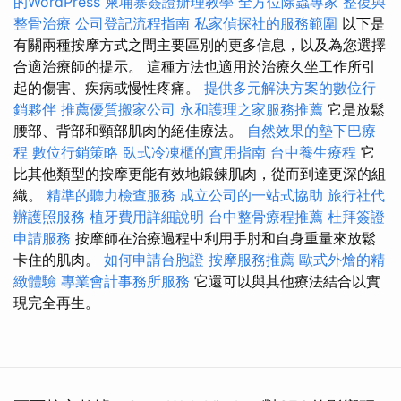
的WordPress
柬埔寨簽證辦理教學
全方位除蟲專家
整復與
整骨治療
公司登記流程指南
私家偵探社的服務範圍
以下是
有關兩種按摩方式之間主要區別的更多信息，以及為您選擇
合適治療師的提示。 這種方法也適用於治療久坐工作所引
起的傷害、疾病或慢性疼痛。
提供多元解決方案的數位行
銷夥伴
推薦優質搬家公司
永和護理之家服務推薦
它是放鬆
腰部、背部和頸部肌肉的絕佳療法。
自然效果的墊下巴療
程
數位行銷策略
臥式冷凍櫃的實用指南
台中養生療程
它
比其他類型的按摩更能有效地鍛鍊肌肉，從而到達更深的組
織。
精準的聽力檢查服務
成立公司的一站式協助
旅行社代
辦護照服務
植牙費用詳細說明
台中整骨療程推薦
杜拜簽證
申請服務
按摩師在治療過程中利用手肘和自身重量來放鬆
卡住的肌肉。
如何申請台胞證
按摩服務推薦
歐式外燴的精
緻體驗
專業會計事務所服務
它還可以與其他療法結合以實
現完全再生。