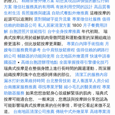
的壓力。
精緻茶會外燴方案
助您實現品牌價值的數位行銷
方案
徵信社服務真的有用嗎
有效利用空間的設計
高品質養
生村生活
長照服務與建議
自助式餐點外燴推薦
這種按摩的
起源可以追溯到
選對關鍵字提升流量
專業徵信社服務
值得
信賴的助聽器公司
私人居家清潔方案
1800
月子餐費用詳
解
台胞證照片規範指引
台中全身按摩推薦
年代初期。 瑞
典式按摩比用於緩解肌肉骨骼問題和運動傷害的深層組織治
療更溫和，但比放鬆按摩更果斷。
專業白內障手術指南
月
嫂每日服務費用參考
台中肩頸放鬆療程
值得信賴的網路行
銷公司
輔聽器的功能與使用
台北地區外燴選擇
快速申請泰
國簽證
•
高雄台胞證辦理地點
全面掌握搜尋引擎優化技巧
瑞典式按摩是在整個身體上進行長時間的圓週運動，而深層
組織按摩則集中在您感到疼痛的部位。
清潔工的服務內容
漏水打針效果維持時間
台北整骨技術
老人養護單人房介紹
台南搬家服務推薦
尋找專業牙醫
縮小毛孔的醫美療程
專業
助聽器服務
如果您想放鬆身心並緩解緊張的肌肉，瑞典式
按摩可能適合您。 一般來說，您應該與按摩師分享您認為
可能影響瑞典式按摩效果的任何事情，即使它看起來微不足
道。
台南地區清潔公司推薦
傳統中式外燴菜單
高雄專業清