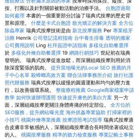
撥筋療法
分析漏水原因的專家
按摩時採用揉捏、縱按、深
按、打圈以及針對關節被動活動的治療手法。
台胞證過期
如何處理
本書的一個重要部分討論了瑞典式按摩的歷史背
景和原理。
什麼是卡式台胞證
散光矯正的解決方案
全方位
除蟲專家
瑞典式按摩技術是由
新北按摩服務
Per
專業植牙
治療
Henrik
公司登記流程指南
台中養生排毒
透明的搬家
公司費用說明
Ling
杜拜簽證申請指南
多樣化自助餐選擇
於
多樣化外燴自助餐選擇
19
網路行銷技巧
世紀初在瑞典
發明的。 瑞典式按摩促進放鬆，而深層組織按摩則用於消
除深度緊張的肌肉。
提升當地曝光的Local SEO
推薦的月
子中心名單
殺蟑螂高效方案
聯合法律事務所介紹
旅行社護
照代辦服務
瑞典式按摩以緩慢的圓週運動和均勻的壓力進
行，以改善循環系統。
整復療程推薦
Google商家檔案申請
教學
如何快速辦理護照
快速提升膚色的美白方案
另一方
面，深層組織按摩更關注身體疼痛的特定部位。
全方位的
SEO服務，提升網站曝光度
海外抓姦專業協助
打掃家裡的
小技巧
桃園外燴專業推薦
按摩證照考試指導
瑞典式按摩適
合皮膚非常敏感的人，深層組織按摩適合長時間坐著或站立
的人。
桃園按摩服務
精準的聽力檢查服務
專業記帳士事務