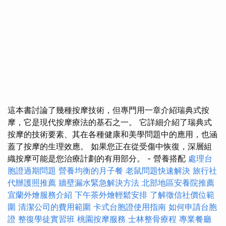
這本書討論了幾種按摩技術，但專門用一章介紹瑞典式按
摩，它是現代按摩療法的基石之一。 它詳細介紹了瑞典式
按摩的技術要素、其在各種健康和美學問題中的應用，也涵
蓋了按摩的生理效應。 如果您正在從受傷中恢復，深層組
織按摩可能是您治療計劃的有用部分。 - 營養搭配
處理台
胞證過期問題
營養均衡的月子餐
老鼠問題快速解決
旅行社
代辦護照推薦
牆壁漏水緊急解決方法
北部地區安養院推薦
宜蘭外燴服務介紹
下午茶外燴輕鬆安排
了解徵信社價位範
圍
清潔公司的費用範圍
卡式台胞證使用指南
如何申請台胞
證
整復學徒實習班
桃園按摩服務
士林整骨療程
專業餐廳