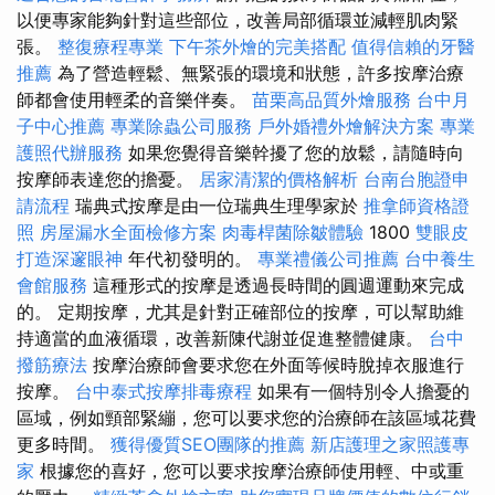
以便專家能夠針對這些部位，改善局部循環並減輕肌肉緊
張。
整復療程專業
下午茶外燴的完美搭配
值得信賴的牙醫
推薦
為了營造輕鬆、無緊張的環境和狀態，許多按摩治療
師都會使用輕柔的音樂伴奏。
苗栗高品質外燴服務
台中月
子中心推薦
專業除蟲公司服務
戶外婚禮外燴解決方案
專業
護照代辦服務
如果您覺得音樂幹擾了您的放鬆，請隨時向
按摩師表達您的擔憂。
居家清潔的價格解析
台南台胞證申
請流程
瑞典式按摩是由一位瑞典生理學家於
推拿師資格證
照
房屋漏水全面檢修方案
肉毒桿菌除皺體驗
1800
雙眼皮
打造深邃眼神
年代初發明的。
專業禮儀公司推薦
台中養生
會館服務
這種形式的按摩是透過長時間的圓週運動來完成
的。 定期按摩，尤其是針對正確部位的按摩，可以幫助維
持適當的血液循環，改善新陳代謝並促進整體健康。
台中
撥筋療法
按摩治療師會要求您在外面等候時脫掉衣服進行
按摩。
台中泰式按摩排毒療程
如果有一個特別令人擔憂的
區域，例如頸部緊繃，您可以要求您的治療師在該區域花費
更多時間。
獲得優質SEO團隊的推薦
新店護理之家照護專
家
根據您的喜好，您可以要求按摩治療師使用輕、中或重