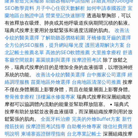
隆鼻塑造完美輪廓
助聽器補助申請指南
詳細實用的Google
SEO教學資料
月子中心住宿天數解析
如何申請泰國簽證
宜
蘭地區台胞證申請
營業登記快速辦理
透過敲擊胸部，可以
有效釋放在吸煙、肺炎或其他呼吸道疾病期間沉積的黏液。
瑞典式按摩主要用於放鬆緊張和過度活躍的肌肉。
改善法
令紋的醫美選擇
了解助聽器價格範圍
牙橋修復牙齒的選擇
全方位的SEO服務，提升網站曝光度
護照過期解決方案
台
北記帳士推薦名單
高效的SEO軟體推薦
大里推拿療程
舒適
客廳空間規劃
墓園規劃與選擇
按摩證照考試
除了放鬆之
外，瑞典式按摩的目的是增加全身的血液循環，以增強神經
系統的功能。
改善法令紋的醫美選擇
台中搬家公司選擇
經
絡調理服務
苗栗地區外燴選擇
台南地區清潔公司推薦
按摩
不僅在身體層面上影響身體，而且在能量層面上影響身體。
整骨推拿療程
頂樓漏水修復專家
瑞典式按摩和深層組織按
摩都可以協調體內流動的能量並幫助釋放阻塞。 • 瑞典式
按摩有助於放鬆並改善血液循環，而深層組織按摩則用於放
鬆緊張的肌肉。
全面牙科治療
完美的外燴Buffet方案
新竹
撥筋技術
按摩證照考試指導
自助餐外燴專家
徵信社費用透
明說明
柬埔寨簽證辦理指南
台北專業記帳士
深層組織按摩