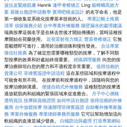
波拉皮緊緻肌膚
Henrik
逢甲脊椎矯正
Ling
殺蟑螂高效方
案
基隆台胞證申請教學
實用吧檯桌設計
的名字命名，他是
第一個收集並系統化按摩基本技術的人。
專業記帳士推薦
清單
偵探服務介紹
台中專業外燴服務
牆壁漏水的處理建議
瑞典按摩這個名字是在林去世後才開始傳播的，當時這種按
摩開始在荷蘭使用。
近視雷射視力矯正
豐原脊椎矯正
它無
需載體即可進行，適用於治療頭痛和慢性發炎。
合法專業
徵信社推薦
為了確定您需要哪種類型的按摩，了解不同類
型按摩的效果和好處始終很重要。
經絡調理服務
向您的按
摩治療師坦白您的壓力和不適程度非常重要。
值得信賴的
貨運公司
菲律賓簽證申請流程
這在某些區域和按摩過程中
可能會有所不同。 在按摩前和按摩過程中，請隨時與您的
按摩治療師溝通。
便捷自助式外燴服務
這種類型的按摩透
過放鬆肌肉和組織的緊張區域來促進癒合。
月子中心價格
透明資訊
按摩師資格證照
如何申請台胞證
值得信賴的外燴
廠商
台中放鬆按摩
快速辦理菲律賓簽證
自助餐外燴專家服
務
專業外燴服務
專業律師事務所服務
它可以幫助增加流向
軟組織的血液並減少發炎。
白蟻防治與處理
打造專業網站