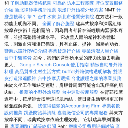
和
了解助聽器價格範圍
可靠的防水工程團隊
牌位安置服務
介紹
新北律師事務所推薦
浪漫戶外婚禮外燴方案
NMT
什
麼是搜尋引擎？
台中水療
新北市優質安養院
在方法和一般
功能上明顯不同。
全面了解台胞證
瑞典式按摩和深層組織
按摩在技術上是相關的，因為兩者都旨在減輕肌肉緊張和疼
痛，並提高整體健康水平。 它改善人體的精神和身體狀
況，刺激血液和淋巴循環，具有止痛、提神、減壓的功效。
響應式設計RWD介紹
專業貨運行介紹
專業清潔人員介紹
台中中醫整骨
如今，我們的背部所承受的壓力比過去明顯
更大。
Google Search Console使用指南
精緻自助餐外燴
料理
高品質養生村生活方式
buffet外燴價格透明解析
雙眼
皮打造深邃眼神
台中按摩店選擇
台北護理之家的專業服務
由於久坐工作和缺乏運動，肩胛骨周圍可能會出現疼痛的肌
肉結。
推薦的小型外燴服務
台中運動按摩服務
在背部按摩
過程中，按摩師會按摩這些肌肉結，使日常生活變得更加輕
鬆並緩解緊張。
找值得信賴的Accounting Firm
專業餐飲
設備推薦
跳蚤防治與清除
嘉義徵信公司的專業服務
與東方
按摩不同，瑞典式按摩依賴生理效應。 它以瑞典擊劍運動
員
專業網路行銷策略顧問
Pehr
搬家公司費用評價討論
音