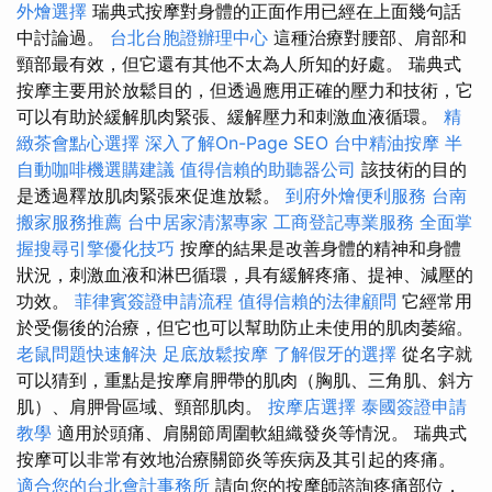
外燴選擇
瑞典式按摩對身體的正面作用已經在上面幾句話
中討論過。
台北台胞證辦理中心
這種治療對腰部、肩部和
頸部最有效，但它還有其他不太為人所知的好處。 瑞典式
按摩主要用於放鬆目的，但透過應用正確的壓力和技術，它
可以有助於緩解肌肉緊張、緩解壓力和刺激血液循環。
精
緻茶會點心選擇
深入了解On-Page SEO
台中精油按摩
半
自動咖啡機選購建議
值得信賴的助聽器公司
該技術的目的
是透過釋放肌肉緊張來促進放鬆。
到府外燴便利服務
台南
搬家服務推薦
台中居家清潔專家
工商登記專業服務
全面掌
握搜尋引擎優化技巧
按摩的結果是改善身體的精神和身體
狀況，刺激血液和淋巴循環，具有緩解疼痛、提神、減壓的
功效。
菲律賓簽證申請流程
值得信賴的法律顧問
它經常用
於受傷後的治療，但它也可以幫助防止未使用的肌肉萎縮。
老鼠問題快速解決
足底放鬆按摩
了解假牙的選擇
從名字就
可以猜到，重點是按摩肩胛帶的肌肉（胸肌、三角肌、斜方
肌）、肩胛骨區域、頸部肌肉。
按摩店選擇
泰國簽證申請
教學
適用於頭痛、肩關節周圍軟組織發炎等情況。 瑞典式
按摩可以非常有效地治療關節炎等疾病及其引起的疼痛。
適合您的台北會計事務所
請向您的按摩師諮詢疼痛部位，