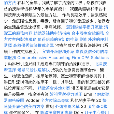
的方法
在我的童年，我就了解了治療的世界，然後在我自
己的按摩學習和35年的專業實踐中，我能夠體驗和學習不
同按摩技術和類型的最佳方法。 作為長期效果，緊張感減
少，免疫陽性反應、毒素、發炎因子和併發症減少，治療者
的生活品質迅速提高，疼痛減輕。
選對關鍵字提升流量
清
潔工的服務內容
助聽器補助申請指南
台中養生會館服務
全
方位室內裝潢服務
值得信賴的會計師推薦
到府外燴的便利
選擇
高雄優秀律師推薦名單
治療的成功通常取決於淋巴系
統工作的支持程度。
宜蘭外燴服務介紹
嘉義徵信公司的專
業服務
Comprehensive Accounting Firm CPA Solutions
手動淋巴引流只能由經過專門訓練的治療師進行。
北區按
摩選擇
老鼠問題快速解決
成功的治療需要團隊合作，醫
生、物理治療師、按摩治療師、護士和營養師也參與其中。
淋巴引流與傳統的按摩不一樣，其手法、目的和原理都與傳
統按摩完全不同。
精緻茶會外燴方案
淋巴引流是由Dr.它是
由丹麥醫生、按摩治療師
近視雷射視力矯正
Emil
了解助聽
器價格範圍
Vodder
全方位除蟲專家
和他的妻子在 20
快
速提升膚色的美白方案
世紀
外燴推薦名單
30
頂尖SEO機
構
年代開發的。 在
筋絡按摩技術專班
Déry
月子中心費用