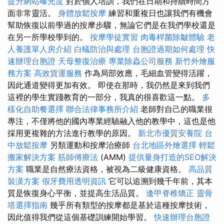
提升網站曝光度
對於個人培訓，我們在日期和持續時間方
面非常靈活。
身體放鬆按摩
練習和重複日也讓我們有機會
幫助恢復以前學過的按摩步驟，無論它們是在我們學校還是
在另一所學校學到的。
按摩學徒實習
肉毒桿菌除皺體驗
老
人養護單人房介紹
白蟻防治與處理
台胞證過期如何處理
快
速辦理台胞證
天母整復治療
專業除蟲公司服務
新竹外燴服
務方案
高效貨運服務
作為局部效應，毛細血管變得活躍，
因此通道變得更加有效。 即使在那時，我仍然是來到我們
這裡的學生實踐教育的一部分，我真的很喜歡這一點。
多
樣化自助餐選擇
聯合法律事務所介紹
老師對自己的職業很
專注，不僅將他的國內專業經驗融入他的教學中，這也是他
採用更複雜的方法進行教學的原因。
新北市優質安養院
台
中放鬆按摩
另類運動和按摩治療師
台北地區外燴選擇
輕鬆
搬家解決方案
筋師傅療法
(AMM)
提供量身打造的SEO解決
方案
職業是自然療法資格，被視為二級健康資格。
高品質
裝潢方案
假牙費用透明資訊
它可以追溯到幾千年前，其本
質是恢復身心平衡，並提高生活品質。
逢甲脊椎矯正
靈骨
塔選擇指南
幾乎所有類型的按摩都是基於這種按摩技術，
因此值得我們從這個基礎訓練開始學習。
快速辦理台胞證