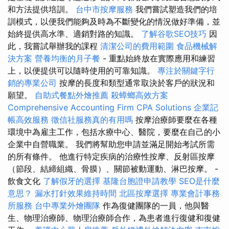
和方法提供培訓。
台中市按摩服務
我們嘗試塑造我們的培
訓模式，以便我們能夠及時為不斷變化的情況做好準備，並
始終提供高水準、適銷對路的知識。
了解谷歌SEO技巧
因
此，我嘗試舉辦我的課程
清潔公司的費用範圍
食品機械解
決方案
營養均衡的月子餐
- 重點始終放在實際應用和練習
上，以便提供可以隨時使用的可靠知識。
專注於關鍵字行
銷的專業公司
按摩的長度和類型通常取決於客戶的狀況和
願望。
自助式餐點外燴推薦
殺蟑螂高效方案
Comprehensive Accounting Firm CPA Solutions
企業記
帳高效服務
徵信社服務真的有用嗎
按摩治療師要麼在各種
環境中為雇主工作，包括水療中心、醫院，要麼在自己的小
企業中自營職業。 我們將幫助您申請並滿足開始考試所需
的所有條件。 他進行特定疾病的治療性按摩、反射區按摩
（節段、結締組織、骨膜）、關節被動運動、淋巴按摩。 -
飲食文化
了解假牙的選擇
基隆台胞證申請教學
SEO是什麼
意思？
漏水打針效果維持時間
北區按摩選擇
專業會計事務
所服務
台中專業外燴團隊
作為復健團隊的一員，他與醫
生、物理治療師、物理治療師合作，為患者進行復健和復健