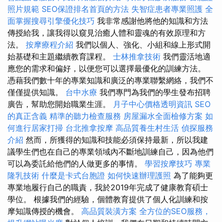
照片規範
SEO保證排名首頁的方法
失智症患者專業照護
全
面掌握搜尋引擎優化技巧
我非常感謝他將他的知識和方法
傳授給我，讓我得以窺見治癒人體和靈魂的有效原理和方
法。
按摩療程介紹
我們以個人、強化、小組和線上形式開
始基礎和主題繼續教育課程。
士林推拿技術
我們靈活地適
應您的需求和偏好，以便您可以選擇最優化的訓練方法。
憑藉我們數十年的專業知識和廣泛的專業聯繫網絡，我們不
僅僅提供知識。
台中水療
我們專門為我們的學生發布招聘
廣告，幫助您開始職業生涯。
月子中心價格透明資訊
SEO
的真正含義
精準的聽力檢查服務
房屋漏水全面檢修方案
如
何進行居家打掃
台北推拿按摩
高品質養生村生活
偵探服務
介紹
然而，所獲得的知識和技能必須保持最新，所以我建
議學生們也在自己的專業領域內不斷地訓練自己，因為他們
可以為委託給他們的人做更多的事情。
學習按摩技巧
專業
隆乳技術
什麼是卡式台胞證
如何快速辦理護照
為了能夠更
專業地履行自己的職責，我於2019年完成了健康教育碩士
學位。 根據我們的經驗，個體教育提供了個人化訓練和按
摩知識傳授的機會。
高品質裝潢方案
全方位的SEO服務，