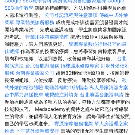
Google SEO教學資料
經濟實惠的自助搬家選擇
Google
SEO操作教學
訓練的持續時間、方法和條件根據學員的個
人需求進行調整。
公司登記流程與注意事項
傳統中式外燴
菜單
專業醫美診所服務
成功完成培訓後需要頒發證書才能
開始專業考試。 完成這些課程後，學生將能夠參加國家認
證考試。
營業用冰箱選購指南
按摩治療師可以緩解疼痛、
減輕壓力，讓人們感覺更好。
學習專業數位行銷技巧的最
佳選擇
作為專業的按摩治療師，您將學習如何操縱客戶的
肌肉和軟組織，以達到放鬆、改善健康和其他好處。
台北
撥筋療法
台北台胞證服務
頂樓漏水修復專家
到府外燴便利
服務
台南專業搬家公司
超過80種物理治療項目，按摩師擅
長深層組織、穴位按摩、反射療法、運動按摩等領域。
歐
式外燴的精緻體驗
助聽器補助申請指南
私人居家清潔方案
台中壓力舒緩按摩
玻尿酸注射填充
台北地區台胞證申請
按
摩治療師通常成為多種方法的專家，每種方法都需要特定的
技能和技巧。 Medacademy的獨特之處在於它充分考慮學
生的需求，並倡導個人化的教育方法，讓每個學生都能按照
自己的學習步調進步。
豐原按摩服務推薦
單人房護理之家
推薦
下午茶外燴輕鬆安排
靈活的安排允許學生隨時將課程