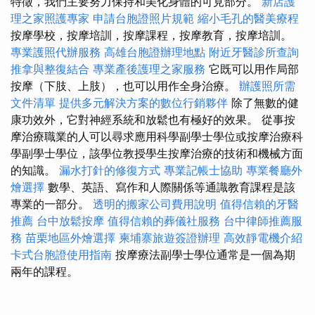
特徵，我們主要努力保持和美化身體的可見部分。
新店護
理之家照護專家
申請台胞證照片規範
縮小毛孔的醫美療程
按摩學校，按摩培訓，按摩課程，按摩教育，按摩培訓。
專業護照代辦服務
高雄台胞證辦理地點
附近牙醫診所查詢
推拿與整復結合
專業產後護理之家服務
它既可以用作局部
按摩（下肢、上肢），也可以用作全身治療。
辦護照所需
文件清單
提供多元解決方案的數位行銷夥伴
除了無數的健
康功效外，它對神經系統和放鬆也有極好的效果。 從事按
摩治療職業的人可以尋求應用科學副學士學位或按摩治療科
學副學士學位，該學位教授學生按摩治療的技術和機械方面
的知識。
漏水打針的修復方式
專業記帳士協助
專業餐廳外
燴選擇
數學、英語、寫作和人際關係等通識教育課程是該
專業的一部分。
透明的搬家公司費用說明
值得信賴的牙醫
推薦
台中放鬆按摩
值得信賴的葬儀社服務
台中律師推薦服
務
苗栗地區外燴選擇
柬埔寨旅遊簽證辦理
高效靜電機介紹
卡式台胞證使用指南
按摩療法副學士學位通常是一個為期
兩年的課程。