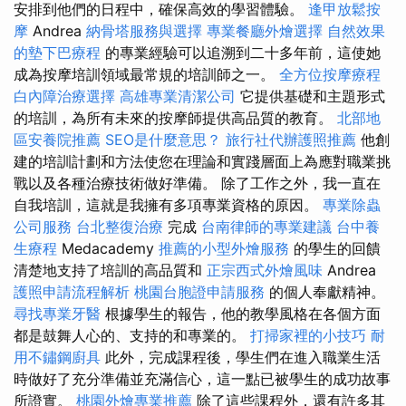
安排到他們的日程中，確保高效的學習體驗。
逢甲放鬆按
摩
Andrea
納骨塔服務與選擇
專業餐廳外燴選擇
自然效果
的墊下巴療程
的專業經驗可以追溯到二十多年前，這使她
成為按摩培訓領域最常規的培訓師之一。
全方位按摩療程
白內障治療選擇
高雄專業清潔公司
它提供基礎和主題形式
的培訓，為所有未來的按摩師提供高品質的教育。
北部地
區安養院推薦
SEO是什麼意思？
旅行社代辦護照推薦
他創
建的培訓計劃和方法使您在理論和實踐層面上為應對職業挑
戰以及各種治療技術做好準備。 除了工作之外，我一直在
自我培訓，這就是我擁有多項專業資格的原因。
專業除蟲
公司服務
台北整復治療
完成
台南律師的專業建議
台中養
生療程
Medacademy
推薦的小型外燴服務
的學生的回饋
清楚地支持了培訓的高品質和
正宗西式外燴風味
Andrea
護照申請流程解析
桃園台胞證申請服務
的個人奉獻精神。
尋找專業牙醫
根據學生的報告，他的教學風格在各個方面
都是鼓舞人心的、支持的和專業的。
打掃家裡的小技巧
耐
用不鏽鋼廚具
此外，完成課程後，學生們在進入職業生活
時做好了充分準備並充滿信心，這一點已被學生的成功故事
所證實。
桃園外燴專業推薦
除了這些課程外，還有許多其