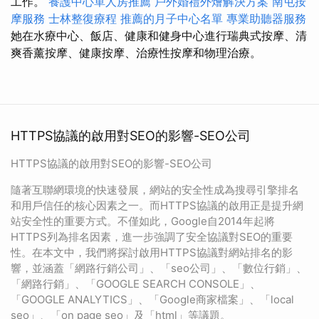
工作。
養護中心單人房推薦
戶外婚禮外燴解決方案
南屯按
摩服務
士林整復療程
推薦的月子中心名單
專業助聽器服務
她在水療中心、飯店、健康和健身中心進行瑞典式按摩、清
爽香薰按摩、健康按摩、治療性按摩和物理治療。
HTTPS協議的啟用對SEO的影響-SEO公司
HTTPS協議的啟用對SEO的影響-SEO公司
隨著互聯網環境的快速發展，網站的安全性成為搜尋引擎排名
和用戶信任的核心因素之一。而HTTPS協議的啟用正是提升網
站安全性的重要方式。不僅如此，Google自2014年起將
HTTPS列為排名因素，進一步強調了安全協議對SEO的重要
性。在本文中，我們將探討啟用HTTPS協議對網站排名的影
響，並涵蓋「網路行銷公司」、「seo公司」、「數位行銷」、
「網路行銷」、「GOOGLE SEARCH CONSOLE」、
「GOOGLE ANALYTICS」、「Google商家檔案」、「local
seo」、「on page seo」及「html」等議題。