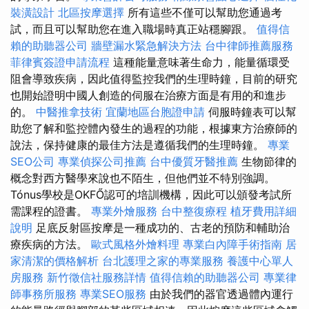
裝潢設計
北區按摩選擇
所有這些不僅可以幫助您通過考
試，而且可以幫助您在進入職場時真正站穩腳跟。
值得信
賴的助聽器公司
牆壁漏水緊急解決方法
台中律師推薦服務
菲律賓簽證申請流程
這種能量意味著生命力，能量循環受
阻會導致疾病，因此值得監控我們的生理時鐘，目前的研究
也開始證明中國人創造的伺服在治療方面是有用的和進步
的。
中醫推拿技術
宜蘭地區台胞證申請
伺服時鐘表可以幫
助您了解和監控體內發生的過程的功能，根據東方治療師的
說法，保持健康的最佳方法是遵循我們的生理時鐘。
專業
SEO公司
專業偵探公司推薦
台中優質牙醫推薦
生物節律的
概念對西方醫學來說也不陌生，但他們並不特別強調。
Tónus學校是OKFŐ認可的培訓機構，因此可以頒發考試所
需課程的證書。
專業外燴服務
台中整復療程
植牙費用詳細
說明
足底反射區按摩是一種成功的、古老的預防和輔助治
療疾病的方法。
歐式風格外燴料理
專業白內障手術指南
居
家清潔的價格解析
台北護理之家的專業服務
養護中心單人
房服務
新竹徵信社服務詳情
值得信賴的助聽器公司
專業律
師事務所服務
專業SEO服務
由於我們的器官透過體內運行