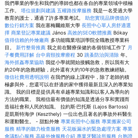
我們畢業的學生和我們的導師也都在各自的專業領域中積極
工作。
塔位規劃與建議
五權路按摩服務
我是一名受過大學
教育的護士，通過了許多專業考試。
助您實現品牌價值的
數位行銷方案
我在塞梅爾維斯大學
長照中心單人房舒適選
擇
商業登記專業建議
János
高效的SEO軟體推薦
Bókay
值得信賴的外燴廠商
多功能職業培訓學院全職教授專業科
目。
新竹整骨推薦
我之前在醫療保健的各個領域工作了
月
子餐費用詳解
台中肩頸按摩療程
30
跳蚤防治與清除
年。
海外抓姦專業協助
我從小學就開始接觸急救，所以我有大
約20年的急救經驗，此外還有大約10年的急救教練經驗。
徵信社費用透明說明
在我們的線上課程中，除了老師的積
極參與外，您還可以在舒適的家中獲得最新且深入的專業知
識。 我的目標是提供具有卓越專業知識和以客人為導向的
方法的職業。 我相信最有價值的知識是透過分享和實踐而
造福社會和人民的知識。 拉約斯·巴托斯 (Lajos Bartoss)
是凱斯特海伊 (Keszthely) 一位出色且著名的事故外科醫生
和運動醫生。 - 甜點外燴
專業長照中心服務
專業搬家公司
服務
精準的聽力檢查服務
天花板漏水的緊急處理方案
專業
會議點心服務
高級外燴服務介紹
專業牙醫診所服務
台胞證