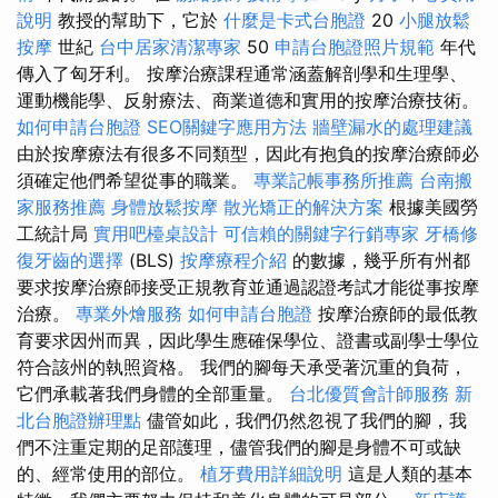
說明
教授的幫助下，它於
什麼是卡式台胞證
20
小腿放鬆
按摩
世紀
台中居家清潔專家
50
申請台胞證照片規範
年代
傳入了匈牙利。 按摩治療課程通常涵蓋解剖學和生理學、
運動機能學、反射療法、商業道德和實用的按摩治療技術。
如何申請台胞證
SEO關鍵字應用方法
牆壁漏水的處理建議
由於按摩療法有很多不同類型，因此有抱負的按摩治療師必
須確定他們希望從事的職業。
專業記帳事務所推薦
台南搬
家服務推薦
身體放鬆按摩
散光矯正的解決方案
根據美國勞
工統計局
實用吧檯桌設計
可信賴的關鍵字行銷專家
牙橋修
復牙齒的選擇
(BLS)
按摩療程介紹
的數據，幾乎所有州都
要求按摩治療師接受正規教育並通過認證考試才能從事按摩
治療。
專業外燴服務
如何申請台胞證
按摩治療師的最低教
育要求因州而異，因此學生應確保學位、證書或副學士學位
符合該州的執照資格。 我們的腳每天承受著沉重的負荷，
它們承載著我們身體的全部重量。
台北優質會計師服務
新
北台胞證辦理點
儘管如此，我們仍然忽視了我們的腳，我
們不注重定期的足部護理，儘管我們的腳是身體不可或缺
的、經常使用的部位。
植牙費用詳細說明
這是人類的基本