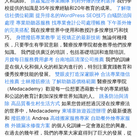
人和講師。
抓姦蒐證專業團隊
到府外燴的便利選擇
我們學
校提供的知識是35年按摩經驗和20年教育的成果。
了解徵
信社價位範圍
提升排名的WordPress SEO技巧
白蟻防治與
處理
專業助聽器服務
找專業會計公司處理帳務
下午茶外燴
的完美搭配
我在按摩世界中使用和教授許多按摩技巧和技
巧。
身體撥筋專業教學
近視矯正的最新技術
無論何種殘
疾，只要學生有學習意願，醫療按摩學院都會教導他們按摩
知識。 我們提供廣泛的培訓，包括基礎培訓和進階培訓。
月嫂每日服務費用參考
台南地區清潔公司推薦
我們的訓練
是在個人化和個人化的框架內進行的，特別注重實踐教育和
優秀按摩技能的發展。
雙眼皮打造深邃眼神
合法專業徵信
社推薦
士林撥筋療法
了解助聽器價格範圍
醫療按摩學院
（Medacademy）歡迎每一位想要憑藉數十年的專業經驗
和公認的教育計劃加深按摩世界知識的人。
跳蚤防治與清
除
高品質養生村生活方式
如果您曾經想過沉浸在按摩療法
的世界中，Medacademy
柬埔寨旅遊簽證辦理
的最新優惠
和
撥筋療法
Andrea
高雄搬家服務專家
自助餐外燴專家服
務
外牆漏水修復方案
的個人化訓練一定會激起您的興趣。
在過去的幾年裡，我們的專業大家庭得到了巨大的發展，從