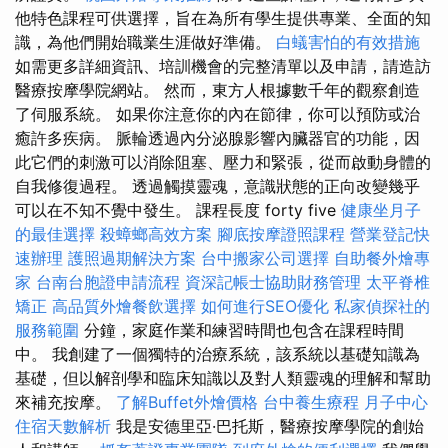
他特色課程可供選擇，旨在為所有學生提供專業、全面的知
識，為他們開始職業生涯做好準備。
白蟻害怕的有效措施
如需更多詳細資訊、培訓機會的完整清單以及申請，請造訪
醫療按摩學院網站。 然而，東方人根據數千年的觀察創造
了伺服系統。 如果你注意你的內在節律，你可以預防或治
癒許多疾病。 脈輪透過內分泌腺影響內臟器官的功能，因
此它們的刺激可以消除阻塞、壓力和緊張，從而啟動身體的
自我修復過程。 透過觸摸靈魂，意識狀態的正向改變幾乎
可以在不知不覺中發生。 課程長度 forty five
健康坐月子
的最佳選擇
殺蟑螂高效方案
腳底按摩證照課程
營業登記快
速辦理
護照過期解決方案
台中搬家公司選擇
自助餐外燴專
家
台南台胞證申請流程
資深記帳士協助財務管理
太平脊椎
矯正
高品質外燴餐飲選擇
如何進行SEO優化
私家偵探社的
服務範圍
分鐘，家庭作業和練習時間也包含在課程時間
中。 我創建了一個獨特的治療系統，該系統以基礎知識為
基礎，但以解剖學和臨床知識以及對人類靈魂的理解和幫助
來補充按摩。
了解Buffet外燴價格
台中養生療程
月子中心
住宿天數解析
我是安德里亞·巴托斯，醫療按摩學院的創始