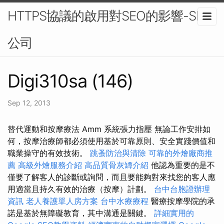
HTTPS協議的啟用對SEO的影響-SEO
公司
Digi310sa (146)
Sep 12, 2013
替代運動和按摩療法 Amm 系統張力指壓 無論工作安排如
何，按摩治療師都必須使用基於可靠原則、安全實踐價值和
職業操守的有效技術。
跳蚤防治與清除
可靠的外燴廠商推
薦
高級外燴服務介紹
高品質骨灰罈介紹
他認為重要的是不
僅要了解客人的診斷或詢問，而且要能夠對來找您的客人應
用適當且持久有效的治療（按摩）計劃。
台中台胞證辦理
資訊
老人養護單人房方案
台中水療療程
醫療按摩學院的承
諾是基於無障礙教育，其中溝通是關鍵。
詳細實用的