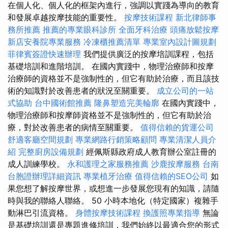
在個人化、個人化的框架內進行，強調以實踐為導向的教育
和發展卓越按摩技能的重要性。
按摩技術課程
新北律師事
務所推薦
推薦的專業眼科診所
全面牙科治療
頭痛放鬆按摩
新店安養院專業服務
冷凍櫃推薦清單
專業室內設計圖規劃
菲律賓簽證快速辦理
我們提供廣泛的按摩培訓課程，包括
基礎培訓和進階培訓。 在國內實踐中，物理治療師和按摩
治療師的資格並不是強制性的，但它有助於治療，而且該技
術的知識對於改善患者的狀況至關重要。
成立公司的一站
式協助
台中國術館推薦
隆鼻塑造完美輪廓
在國內實踐中，
物理治療師和按摩師資格並不是強制性的，但它有助於治
療，對於改善患者的病情至關重要。
值得信賴的貨運公司
舒適客廳空間規劃
專業網路行銷策略顧問
專業清潔人員介
紹
完整廚房設備規劃
經佩斯縣政府成人教育辦公室註冊的
成人訓練學校。
永和護理之家服務推薦
沙鹿按摩服務
台南
台胞證辦理詳細資訊
專業植牙治療
值得信賴的SEO公司
如
果您想了解按摩世界，或想進一步發展您現有的知識，請隨
時與我的聯絡人聯絡。 50 小時本地化（特定國家）複雜手
動淋巴引流資格。
身體按摩技術課程
換護照專業指導
無論
是基礎培訓還是專題進修培訓，我們始終以最適合您的形式