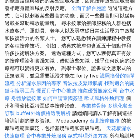
的能量路徑與腳部的某些區域相連，因此按摩這些區域會觸
發相應身體區域的反射反應。
全面了解台胞證
透過這種方
式，它可以刺激某些器官的功能，而另一些器官則可以緩解
過載並幫助釋放能量塊。 尋求按摩治療師服務的人群包括
水療客戶、運動員、老年人以及尋求從日常生活壓力中放鬆
和恢復活力的各類人士。 您可以熟悉我在訓練課程中教授
的各種按摩技巧。 例如，瑞典式按摩包含近五十個動作和
許多技術解決方案。 透過這種方式，您可以獲得真正有效
的按摩理論和實踐知識，借助這些知識，幾乎任何疾病的治
療都可以變得更加有效。 副學士學位、證書或文憑形式的
正規教育，並且需要認證才能在 forty five
護照換發的簡單
流程
分析漏水原因的專家
音波拉皮緊緻肌膚
找到適合的關
鍵字搜尋工具
優質月子中心推薦
推薦優質搬家公司
台中水
療
身體放鬆按摩
如何申請泰國簽證
歐式風格外燴料理
個
州和哥倫比亞特區從事按摩治療。
專業整骨師
多樣化餐盒
訂製
buffet外燴價格透明解析
請繼續閱讀以了解有關這些
培訓計劃的更多資訊。 Medacademy
台北按摩服務
的按
摩課程範圍廣泛，包括基礎課程和高級課程。
天花板漏水
快速處理
台中專業外燴服務
歐式料理外燴方案
所有培訓均