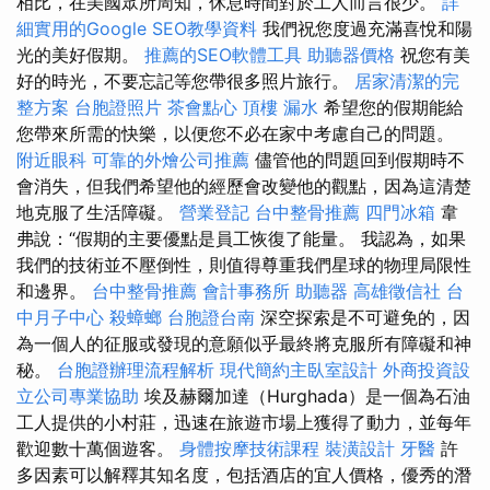
相比，在美國眾所周知，休息時間對於工人而言很少。
詳
細實用的Google SEO教學資料
我們祝您度過充滿喜悅和陽
光的美好假期。
推薦的SEO軟體工具
助聽器價格
祝您有美
好的時光，不要忘記等您帶很多照片旅行。
居家清潔的完
整方案
台胞證照片
茶會點心
頂樓 漏水
希望您的假期能給
您帶來所需的快樂，以便您不必在家中考慮自己的問題。
附近眼科
可靠的外燴公司推薦
儘管他的問題回到假期時不
會消失，但我們希望他的經歷會改變他的觀點，因為這清楚
地克服了生活障礙。
營業登記
台中整骨推薦
四門冰箱
韋
弗說：“假期的主要優點是員工恢復了能量。 我認為，如果
我們的技術並不壓倒性，則值得尊重我們星球的物理局限性
和邊界。
台中整骨推薦
會計事務所
助聽器
高雄徵信社
台
中月子中心
殺蟑螂
台胞證台南
深空探索是不可避免的，因
為一個人的征服或發現的意願似乎最終將克服所有障礙和神
秘。
台胞證辦理流程解析
現代簡約主臥室設計
外商投資設
立公司專業協助
埃及赫爾加達（Hurghada）是一個為石油
工人提供的小村莊，迅速在旅遊市場上獲得了動力，並每年
歡迎數十萬個遊客。
身體按摩技術課程
裝潢設計
牙醫
許
多因素可以解釋其知名度，包括酒店的宜人價格，優秀的潛