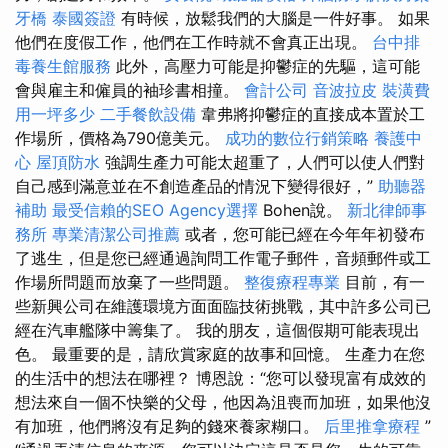
牙橋
泰國簽證
有時候，放鬆我們的大腦是一件好事。 如果
他們在度假工作，他們在工作時就不會真正出現。
台中排
毒養生館服務
此外，高壓力可能是抑鬱症的先驅，這可能
會與雇主和僱員的袖珍書相撞。
會計公司
音波拉皮
裝潢費
用一坪多少
二手餐飲設備
韋弗將抑鬱症的直接成本置於工
作場所，價格為790億美元。
成功的數位行銷策略
養護中
心
屋頂防水
強調生產力可能太超重了，人們可以使人們對
自己感到滿意並在不創造產品的情況下變得很好，”
助聽器
補助
最受信賴的SEO Agency選擇
Bohen說。
新北律師事
務所
專業清潔公司推薦
或者，您可能已經在今年年初發布
了逃生，但是您已經通過詢問工作電子郵件，音頻郵件或工
作場所問題而放棄了一些問題。
整復療程專業
目前，有一
些新興公司在維護環境方面面臨技術挑戰，其中許多公司已
經在汽車艦隊中籌集了。 我的朋友，這個假期可能表現出
色。 最重要的是，請欣賞家庭的故事和回憶。 生產力在您
的生活中的想法在哪裡？ 博恩說：“您可以發現富有成效的
想法來自一個不快樂的父母，他因為沮喪而加班，如果他沒
有加班，他們將沒有足夠的錢來養家糊口。
后里推拿療程
”