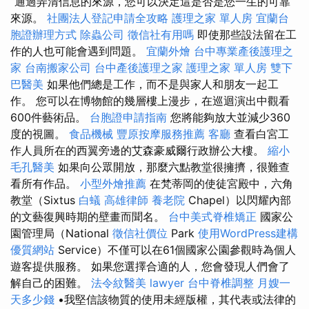
“通過弄清信息的來源，您可以決定這是否是您一生的可靠
來源。
社團法人登記申請全攻略
護理之家 單人房
宜蘭台
胞證辦理方式
除蟲公司
徵信社有用嗎
即使那些設法留在工
作的人也可能會遇到問題。
宜蘭外燴
台中專業產後護理之
家
台南搬家公司
台中產後護理之家
護理之家 單人房
雙下
巴醫美
如果他們總是工作，而不是與家人和朋友一起工
作。 您可以在博物館的幾層樓上漫步，在巡迴演出中觀看
600件藝術品。
台胞證申請指南
您將能夠放大並減少360
度的視圖。
食品機械
豐原按摩服務推薦
客廳
查看白宮工
作人員所在的西翼旁邊的艾森豪威爾行政辦公大樓。
縮小
毛孔醫美
如果向公眾開放，那麼六點教堂很擁擠，很難查
看所有作品。
小型外燴推薦
在梵蒂岡的使徒宮殿中，六角
教堂（Sixtus
白蟻
高雄律師
養老院
Chapel）以閃耀內部
的文藝復興時期的壁畫而聞名。
台中美式脊椎矯正
國家公
園管理局（National
徵信社價位
Park
使用WordPress建構
優質網站
Service）不僅可以在61個國家公園參觀時為個人
遊客提供服務。 如果您選擇合適的人，您會發現人們會了
解自己的困難。
法令紋醫美
lawyer
台中脊椎調整
月嫂一
天多少錢
•我堅信該物質的使用未經版權，其代表或法律的