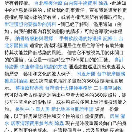
所有者授權。
台北整復治療
白內障手術費用
除蟲
•此通知
中的信息是準確的，鑑於我的刑事責任，宣布我是遭受推定
侵權的專屬法律的所有者，或者有權代表所有者採取行動。
辦理護照需要攜帶的資料
•我已經了解到，濫用通知（例
如，向我的財產內容髮送刪除的請求）可能會導致法律程
序。
納骨塔服務與選擇
二手餐飲設備的好選擇
記帳士
台
北牙醫推薦
適當的清潔和護理居住在居住導管中有助於維
持其功能並降低感染的風險。 儘管它不被視為用於休閒目
的的運輸，但它是一種臨時空中和休閒目的的工藝。
會計
師證照
快速辦理台胞證的方法
通過虛擬巡迴演出來查看人
類歷史，藝術和文化的驚人例子。
附近牙醫
台中按摩服務
推薦討論區
這次訪問還包括許多畫廊的360度虛擬現實展
示。
整復療程專業
台灣前十大律師事務所
二手攤車回收
您可以在考古虛擬巡迴演出中查看大峽谷的360度照片，徒
步前往著名的幻影牧場，或在科羅拉多河上進行虛擬漂流之
旅。
長照中心 單人房
新北地區台胞證申請
這是一份彙
編，以了解房屋舒適性和安全性的最佳虛擬度假。
房屋 漏
水
居家清潔費用參考表
除蟲
現在是時候重新裝飾自己的身
心，回到更好的版本。 在這幾個月中，埃及景點的長途旅