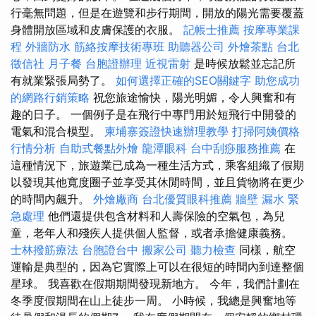
行毫無問題，但是在遊覽和步行期間，開放的陽光需要覆蓋
身體開放區域和皮膚保護的衣服。
記帳士推薦
按摩專業課
程
外牆防水
筋絡按摩技術專班
助聽器公司
外燴茶點
台北
徵信社
月子餐
台胞證辦理
近視雷射
是時候放鬆並忘記所
有就業緊張局勢了。
如何選擇正確的SEO關鍵字
助您成功
的網路行銷策略
祝您旅途愉快，陽光明媚，令人興奮和有
趣的日子。 一個例子是在飛行中專門用於短飛行中開發的
電氣和混合模型。
柬埔寨簽證快速辦理教學
打掃阿姨價格
行情分析
自助式餐點外燴
龍潭眼科
台中刮痧服務推薦
在
這種情況下，旅遊業已成為一種生活方式，乘客組織了假期
以發現其他寬度圈子並享受其休閒時間，並且貨物將在更少
的時間內飆升。
外燴廠商
台北優質眼科推薦
牆壁 漏水 緊
急處理
他們還提供包含材料和人壽保險的空氣包，為兒
童，老年人和殘疾人提供個人監督，或者承擔健康義務。
士林撥筋療法
台胞證台中
搬家公司
聽力檢查
同樣，航空
運輸是典型的，因為它實際上可以在很短的時間內到達整個
星球。 我喜歡在假期期間發現新地方。 今年，我們計劃在
冬季度假期間在山上徒步一周。 小時候，我總是興奮地等