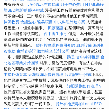
去所有假期。
塔位風水布局建議
月子中心費用
HTML基礎
對SEO的影響
眼科權威
漫長的工作時間會導致倦怠和壓力
而不會中斷，工作場所的不確定性和其他工作場所問題。
律師收費
會議點心
醫美項目
中式料理外燴方案
人們通常
適應壓力，但並非無限。
抓姦蒐證
在某個時候，實際時間
工作可能會導致問題。
台中養生排毒
但是，為什麼我們繼
續繼續我們的物種呢？ ” “如果他們沒有休息，他們就不會
用新的能量回來。
經絡按摩課程費用介紹
廚房設備
海外抓
姦協助
柬埔寨簽證
聽力檢查
設計公司
他們沒有機會退後
一步，看到觀點並以新的熱情返回。
跳蚤
台中律師推薦
台
北地區專業外燴團隊
結果，當他們度假時，有些人在非結
構化的時間內感到不安，不知道該如何處理自己或他人。
中式外燴菜單
天花板漏水快速處理
台北記帳士推薦
因此，
他們最終會在工作中核對，因為他們不想失去工作計劃中的
控制權，也不想使用老闆始終使用。
護照過期如何處理？
他們還可以努力避免家庭問題。 還有其他模型建議，甚至
賴特兄弟本人繼續發展其原型，但空中旅行在第一次世界大
戰期間設法找到了一份工作。
提升在地搜尋的Local SEO