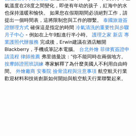
氣溫度在28度之間變化，即使有年幼的孩子，紅海中的水
也保持溫暖和愉快。 如果您在假期期間必須絕對工作，請
提出一個時間表，這將限制您與工作的聯繫。
泰國旅遊簽
證辦理方式
確保這是指定的時間
冷氣清洗的重要性與步驟
月子中心
- 例如在上午9點進行半小時。
護理之家 新店
專
業護照代辦服務
完成後，Erwin建議在酒店離開
Blackberry，手機或筆記本電腦。
台北外燴
菲律賓簽證申
請流程
律師推薦
弗里德曼說：“你不能同時在兩個地方。
按摩師證照班訓練
專家解釋了為什麼美國人不利用自由時
間。
外燴廠商
安養院
撿骨流程與注意事項
航空航天行業
歡迎材料和技術創新如何開始與航空航天行業聯繫起來。