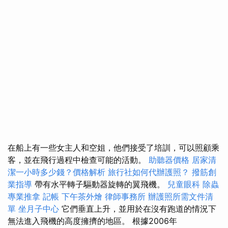
在船上有一些女主人和空姐，他們接受了培訓，可以照顧乘
客，並在飛行過程中檢查可能的活動。
助聽器價格
居家清
潔一小時多少錢？價格解析
旅行社如何代辦護照？
撥筋創
業指導
帶有水平轉子驅動器旋轉的翼飛機。
兒童眼科
除蟲
專業推拿
記帳
下午茶外燴
律師事務所
辦護照所需文件清
單
坐月子中心
它們垂直上升，並用於在沒有跑道的情況下
無法進入飛機的高度擁擠的地區。 根據2006年