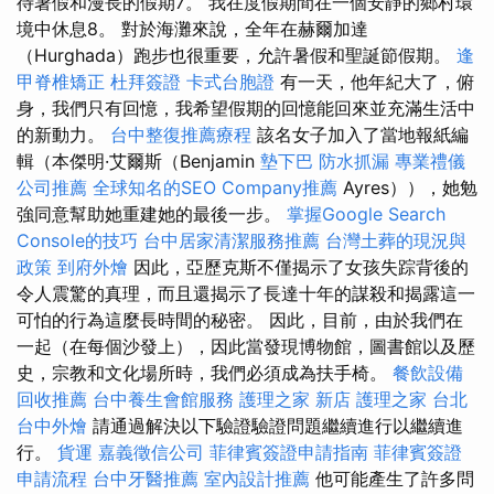
待暑假和漫長的假期7。 我在度假期間在一個安靜的鄉村環
境中休息8。 對於海灘來說，全年在赫爾加達
（Hurghada）跑步也很重要，允許暑假和聖誕節假期。
逢
甲脊椎矯正
杜拜簽證
卡式台胞證
有一天，他年紀大了，俯
身，我們只有回憶，我希望假期的回憶能回來並充滿生活中
的新動力。
台中整復推薦療程
該名女子加入了當地報紙編
輯（本傑明·艾爾斯（Benjamin
墊下巴
防水抓漏
專業禮儀
公司推薦
全球知名的SEO Company推薦
Ayres）），她勉
強同意幫助她重建她的最後一步。
掌握Google Search
Console的技巧
台中居家清潔服務推薦
台灣土葬的現況與
政策
到府外燴
因此，亞歷克斯不僅揭示了女孩失踪背後的
令人震驚的真理，而且還揭示了長達十年的謀殺和揭露這一
可怕的行為這麼長時間的秘密。 因此，目前，由於我們在
一起（在每個沙發上），因此當發現博物館，圖書館以及歷
史，宗教和文化場所時，我們必須成為扶手椅。
餐飲設備
回收推薦
台中養生會館服務
護理之家 新店
護理之家 台北
台中外燴
請通過解決以下驗證驗證問題繼續進行以繼續進
行。
貨運
嘉義徵信公司
菲律賓簽證申請指南
菲律賓簽證
申請流程
台中牙醫推薦
室內設計推薦
他可能產生了許多問