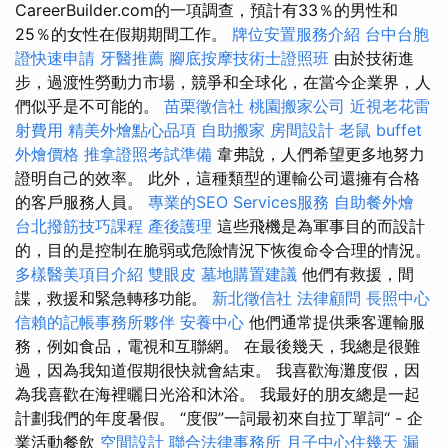
CareerBuilder.com的一項調查，預計有33％的男性和
25％的女性在假期期間工作。
牌位安置服務介紹
台中台胞
證快速申請
牙醫推薦
腳底按摩技術士證照班
由於技術進
步，過渡性勞動力市場，競爭和全球化，在當今企業界，人
們似乎是不可能的。
苗栗徵信社
桃園搬家公司
近視老花雷
射費用
精美外燴點心品項
自助搬家
房間設計
老鼠
buffet
外燴價格
推拿證照考試準備
韋弗說，人們希望更多地努力
證明自己的效率。 此外，這種類型的運輸公司還擁有合格
的客戶服務人員。
專業的SEO Services服務
自助餐外燴
台北撥筋技巧課程
產後護理
這些飛機是為軍事目的而設計
的，目的是控制在脆弱或危險情況下恢復命令合理的情況。
多樣醫美項目介紹
雙眼皮
墓地購置建議
他們有救援，間
諜，救援和緊急轉移功能。
新北徵信社
法律顧問
長照中心
信賴的記帳事務所夥伴
安養中心
他們通常提供乘客運輸服
務，例如食品，電視和互聯網。 在最後幾天，我總是很難
過，因為我知道假期很快就會結束。 我喜歡海灘度假，因
為我喜歡在海裡曬日光浴和沐浴。 我最好的朋友總是一起
計劃我們的年度暑假。 “度假”一詞最初來自拉丁單詞“ - 企
業活動餐飲
空間設計
聯合法律事務所
月子中心住幾天
漏