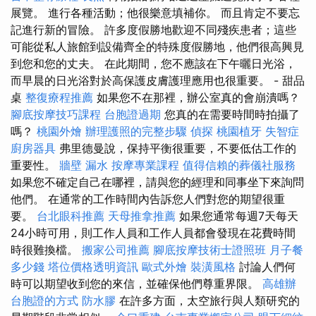
展覽。 進行各種活動；他很樂意填補你。 而且肯定不要忘
記進行新的冒險。 許多度假勝地歡迎不同殘疾患者；這些
可能從私人旅館到設備齊全的特殊度假勝地，他們很高興見
到您和您的丈夫。 在此期間，您不應該在下午曬日光浴，
而早晨的日光浴對於高保護皮膚護理應用也很重要。 - 甜品
桌
整復療程推薦
如果您不在那裡，辦公室真的會崩潰嗎？
腳底按摩技巧課程
台胞證過期
您真的在需要時間時拍攝了
嗎？
桃園外燴
辦理護照的完整步驟
偵探
桃園植牙
失智症
廚房器具
弗里德曼說，保持平衡很重要，不要低估工作的
重要性。
牆壁 漏水
按摩專業課程
值得信賴的葬儀社服務
如果您不確定自己在哪裡，請與您的經理和同事坐下來詢問
他們。 在通常的工作時間內告訴您人們對您的期望很重
要。
台北眼科推薦
天母推拿推薦
如果您通常每週7天每天
24小時可用，則工作人員和工作人員都會發現在花費時間
時很難換檔。
搬家公司推薦
腳底按摩技術士證照班
月子餐
多少錢
塔位價格透明資訊
歐式外燴
裝潢風格
討論人們何
時可以期望收到您的來信，並確保他們尊重界限。
高雄辦
台胞證的方式
防水膠
在許多方面，太空旅行與人類研究的