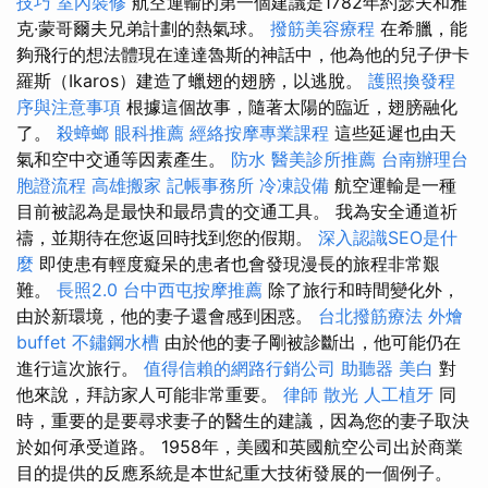
技巧
室內裝修
航空運輸的第一個建議是1782年約瑟夫和雅
克·蒙哥爾夫兄弟計劃的熱氣球。
撥筋美容療程
在希臘，能
夠飛行的想法體現在達達魯斯的神話中，他為他的兒子伊卡
羅斯（Ikaros）建造了蠟翅的翅膀，以逃脫。
護照換發程
序與注意事項
根據這個故事，隨著太陽的臨近，翅膀融化
了。
殺蟑螂
眼科推薦
經絡按摩專業課程
這些延遲也由天
氣和空中交通等因素產生。
防水
醫美診所推薦
台南辦理台
胞證流程
高雄搬家
記帳事務所
冷凍設備
航空運輸是一種
目前被認為是最快和最昂貴的交通工具。 我為安全通道祈
禱，並期待在您返回時找到您的假期。
深入認識SEO是什
麼
即使患有輕度癡呆的患者也會發現漫長的旅程非常艱
難。
長照2.0
台中西屯按摩推薦
除了旅行和時間變化外，
由於新環境，他的妻子還會感到困惑。
台北撥筋療法
外燴
buffet
不鏽鋼水槽
由於他的妻子剛被診斷出，他可能仍在
進行這次旅行。
值得信賴的網路行銷公司
助聽器
美白
對
他來說，拜訪家人可能非常重要。
律師
散光
人工植牙
同
時，重要的是要尋求妻子的醫生的建議，因為您的妻子取決
於如何承受道路。 1958年，美國和英國航空公司出於商業
目的提供的反應系統是本世紀重大技術發展的一個例子。