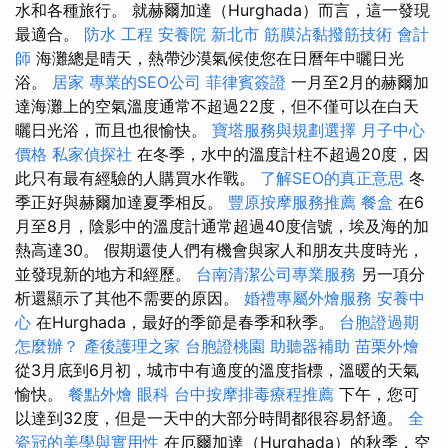
水和各種旅行。 就赫爾加達（Hurghada）而言，這一發現
最適合。
防水 工程
安養院 新北市
筋膜沾黏撥筋技術
會計
師
海灘總是晴天，熱帶沙漠氣候使您在日曆年中曬日光
浴。
居家
專業的SEO公司
菲律賓簽證
一月至2月的赫爾加
達海灘上的空氣溫度通常不超過22度，但不僅可以在白天
曬日光浴，而且也很愉快。
寶塔服務與規劃選擇
月子中心
價格
私家偵探社
在冬季，水中的溫度計柱不超過20度，因
此只有最有經驗的人購買水作戰。
了解SEO的真正意思
冬
季正好與赫爾加達夏季相反。
豐原按摩服務推薦
餐盒
在6
月至8月，陰影中的溫度計通常超過40度信號，埃及海的加
熱高達30。 假期還使人們有機會與家人和朋友共度時光，
並發現新的地方和經歷。
台南清潔公司專業服務
另一項分
析還顯示了其他不需要的原因。
婚禮專屬外燴服務
安養中
心
在Hurghada，最好的季節是春季和秋季。
台胞證過期
怎麼辦？
產後護理之家
台胞證桃園
助聽器補助
苗栗外燴
從3月底到6月初，城市中有適度的溫度指標，溫暖的天氣
愉快。
餐點外燴
眼科
台中按摩排毒療程推薦
下午，您可
以達到32度，但是一天中的大部分時間都很容易舒適。
全
瓷冠的美學與實用性
在厄爾加達（Hurghada）的秋季，空