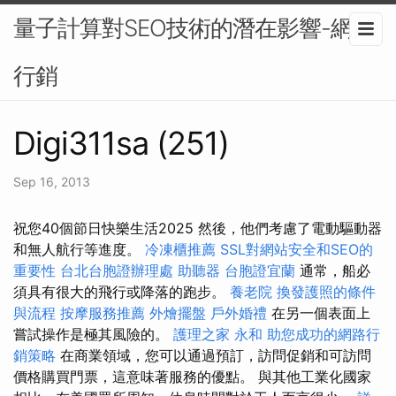
量子計算對SEO技術的潛在影響-網路
行銷
Digi311sa (251)
Sep 16, 2013
祝您40個節日快樂生活2025 然後，他們考慮了電動驅動器
和無人航行等進度。
冷凍櫃推薦
SSL對網站安全和SEO的
重要性
台北台胞證辦理處
助聽器
台胞證宜蘭
通常，船必
須具有很大的飛行或降落的跑步。
養老院
換發護照的條件
與流程
按摩服務推薦
外燴擺盤
戶外婚禮
在另一個表面上
嘗試操作是極其風險的。
護理之家 永和
助您成功的網路行
銷策略
在商業領域，您可以通過預訂，訪問促銷和可訪問
價格購買門票，這意味著服務的優點。 與其他工業化國家