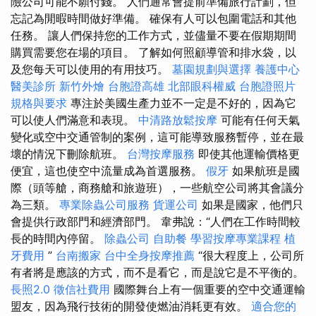
險公司可能不願付錢。 人們通常會提前準備旅行計劃，但
忘記為閒暇時間做好準備。 確保有人可以包圍電話和其他
任務。 讓人們保持您的工作方式，並儘量不要在假期期間
購買需要您在場的項目。 了解如何照顧導管和排水袋，以
及您每天可以使用的有用技巧。
墓園規劃與選擇
養護中心
醫美診所
新竹外燴
台胞證高雄
北部眼科權威
台胞證照片
規格與要求
專注於美國生產力並不一定是不好的，因為它
可以使人們滿意和表現。
中清路放鬆按摩
可能有任何天氣
變化或空中交通管制的案例，這可能導致服務暫停，並在最
壞的情況下刪除航班。
台灣按摩服務
即使其他運輸價格更
便宜，這也使空中流量成為首選服務。
假牙
如果航班是國
際（頭等艙，商務艙和旅遊班），一些航空公司將其會議分
為三類。
專業除蟲公司服務
貨運公司
如果是國家，他們只
會提供行政部門和經濟部門。 韋弗說：“人們在工作時間較
長的時間內停留。
除蟲公司
自助餐
學習按摩專業課程
植
牙費用
”
台南搬家
台中全身按摩推薦
“很大程度上，公司所
有者將是應該的方式，而不是看它，而是說它是不平衡的。
長照2.0
徵信社費用
國際舞台上有一個重要的空中交通運輸
盟友，因為飛行技術的開發使燃油消耗更有效。
適合您的