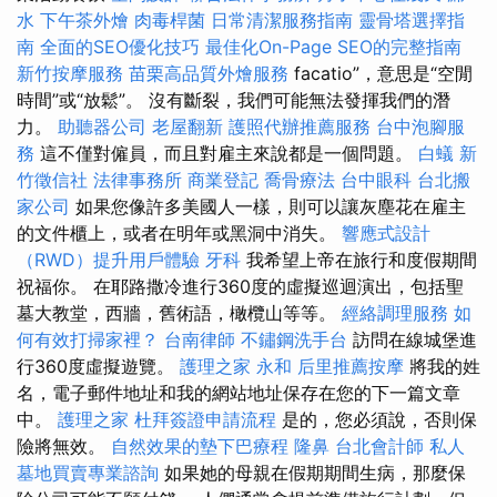
水
下午茶外燴
肉毒桿菌
日常清潔服務指南
靈骨塔選擇指
南
全面的SEO優化技巧
最佳化On-Page SEO的完整指南
新竹按摩服務
苗栗高品質外燴服務
facatio”，意思是“空閒
時間”或“放鬆”。 沒有斷裂，我們可能無法發揮我們的潛
力。
助聽器公司
老屋翻新
護照代辦推薦服務
台中泡腳服
務
這不僅對僱員，而且對雇主來說都是一個問題。
白蟻
新
竹徵信社
法律事務所
商業登記
喬骨療法
台中眼科
台北搬
家公司
如果您像許多美國人一樣，則可以讓灰塵花在雇主
的文件櫃上，或者在明年或黑洞中消失。
響應式設計
（RWD）提升用戶體驗
牙科
我希望上帝在旅行和度假期間
祝福你。 在耶路撒冷進行360度的虛擬巡迴演出，包括聖
墓大教堂，西牆，舊術語，橄欖山等等。
經絡調理服務
如
何有效打掃家裡？
台南律師
不鏽鋼洗手台
訪問在線城堡進
行360度虛擬遊覽。
護理之家 永和
后里推薦按摩
將我的姓
名，電子郵件地址和我的網站地址保存在您的下一篇文章
中。
護理之家
杜拜簽證申請流程
是的，您必須說，否則保
險將無效。
自然效果的墊下巴療程
隆鼻
台北會計師
私人
墓地買賣專業諮詢
如果她的母親在假期期間生病，那麼保