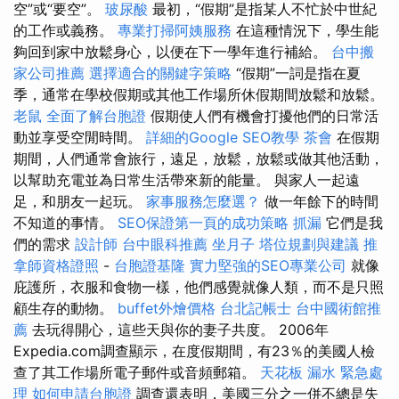
空”或“要空”。
玻尿酸
最初，“假期”是指某人不忙於中世紀
的工作或義務。
專業打掃阿姨服務
在這種情況下，學生能
夠回到家中放鬆身心，以便在下一學年進行補給。
台中搬
家公司推薦
選擇適合的關鍵字策略
“假期”一詞是指在夏
季，通常在學校假期或其他工作場所休假期間放鬆和放鬆。
老鼠
全面了解台胞證
假期使人們有機會打擾他們的日常活
動並享受空閒時間。
詳細的Google SEO教學
茶會
在假期
期間，人們通常會旅行，遠足，放鬆，放鬆或做其他活動，
以幫助充電並為日常生活帶來新的能量。 與家人一起遠
足，和朋友一起玩。
家事服務怎麼選？
做一年餘下的時間
不知道的事情。
SEO保證第一頁的成功策略
抓漏
它們是我
們的需求
設計師
台中眼科推薦
坐月子
塔位規劃與建議
推
拿師資格證照
-
台胞證基隆
實力堅強的SEO專業公司
就像
庇護所，衣服和食物一樣，他們感覺就像人類，而不是只照
顧生存的動物。
buffet外燴價格
台北記帳士
台中國術館推
薦
去玩得開心，這些天與你的妻子共度。 2006年
Expedia.com調查顯示，在度假期間，有23％的美國人檢
查了其工作場所電子郵件或音頻郵箱。
天花板 漏水 緊急處
理
如何申請台胞證
調查還表明，美國三分之一併不總是失