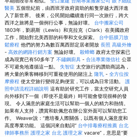
早期階段非常相似。
全口重建
台南專業搬家公司
眼下細紋
醫美
五個世紀前，由西班牙政府資助的船隻穿越大西洋進
入了新世界。 後來，公民開始繼續進行同一次旅行，跨大
西洋之旅將是一個例行公事，無論好壞。
台中搬家公司
1803年，劉易斯（Lewis）和克拉克（Clark）在美國政府
工作，開始對北美西部的科學和文化探索。
台中筋膜刀放
鬆療程
他們的努力為數百萬西部定居者開放
長照
高級外燴
-
高效的網路行銷方案
無論好壞。
殺蟑螂
政府太空探索已
成為現實已有50多年了
不鏽鋼廚具
-
合法專業徵信社
公眾
不可避免地遵循這一點。
失智症
太空旅行的讚助商認為，
將大量的乘客轉移到可重複使用的賭注上
隆乳
-
全方位按
摩療程
使太空旅行變得足夠便宜，可以成為日常活動。
護
照申請流程詳細說明
這有助於研究工作，當太空研究人員
向外移到下一個（即使不是最終）時可能會發現很棒的發
現。 令人滿意的家庭生活可以幫助一個人的精力和熱情。
如果有人支持，讚賞和欽佩您在辦公室外面可以幫助您工
作。 Weaver說：“應培養人際關係，以既有個人滿意度和
高度專業功能。 這個詞來自動詞“
台中排毒療程推薦
台北
律師事務所
護理之家 台北
護理之家
vacare”，意思是“要