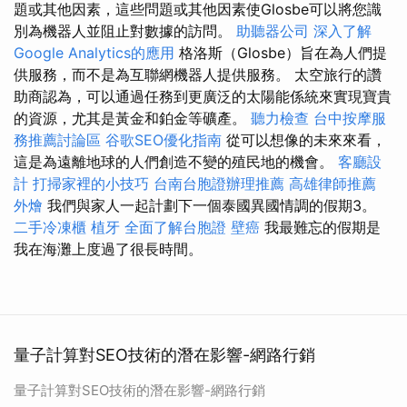
題或其他因素，這些問題或其他因素使Glosbe可以將您識
別為機器人並阻止對數據的訪問。
助聽器公司
深入了解
Google Analytics的應用
格洛斯（Glosbe）旨在為人們提
供服務，而不是為互聯網機器人提供服務。 太空旅行的讚
助商認為，可以通過任務到更廣泛的太陽能係統來實現寶貴
的資源，尤其是黃金和鉑金等礦產。
聽力檢查
台中按摩服
務推薦討論區
谷歌SEO優化指南
從可以想像的未來來看，
這是為遠離地球的人們創造不變的殖民地的機會。
客廳設
計
打掃家裡的小技巧
台南台胞證辦理推薦
高雄律師推薦
外燴
我們與家人一起計劃下一個泰國異國情調的假期3。
二手冷凍櫃
植牙
全面了解台胞證
壁癌
我最難忘的假期是
我在海灘上度過了很長時間。
量子計算對SEO技術的潛在影響-網路行銷
量子計算對SEO技術的潛在影響-網路行銷