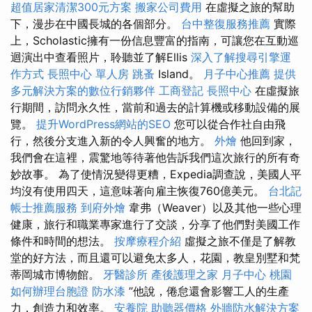
超值居家清潔300元方案
搬家公司費用
在虛擬之旅的幫助
下，漫步在中國長城的各個部分。
台中整復服務推薦
實際
上，Scholastic擁有一份信息豐富的指南，可讓您在互動巡
迴演出中查看照片，聆聽並了解Ellis
深入了解搜尋引擎運
作方式
長照中心 單人房
跳蚤
Island。
月子中心推薦
提供
多元解決方案的數位行銷夥伴
工商登記
長照中心
在虛擬旅
行期間，訪問永久性，當前和過去的計算機或移動設備的展
覽。
提升WordPress網站的SEO
您可以從合作社自由飛
行，然後分支進入新的令人興奮的地方。
外燴
他回到家，
我們會在這裡，震驚地等待著他告訴我們這次旅行的所有奇
妙故事。 為了使情況變得更糟，Expedia調查說，美國人平
均沒有使用四天，這意味著向雇主恢復760億美元。
台北記
帳士推薦服務
到府外燴
韋弗（Weaver）以及其他一些心理
健康，旅行和職業專家進行了交談，分享了他們對美國工作
條件和時間的想法。
按摩療程介紹
虛擬之旅不僅是了解教
堂的好方法，而且還可以避免太多人，花園，教皇別墅和梵
蒂岡城市博物館。
牙醫診所
產後護理之家 月子中心
桃園
如何辦理台胞證
防水漆
”他說，倦怠還會影響工人的生產
力，創造力和效率。
安養院
助聽器價格
外牆防水解決方案