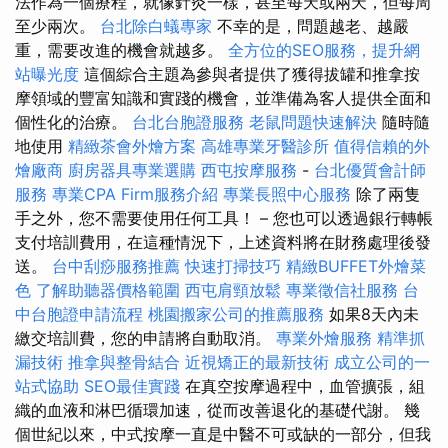
法作為一個療程，就像針灸一樣，甚至每天或兩天，但每周
至少兩次。
台北除白蟻專家
不幸的是，問題越老、越嚴
重，需要改進的機會就越多。
全方位的SEO服務，提升網
站曝光度
這個綜合主題為參與者提供了獲得拔罐和推拿按
摩領域的豐富知識和實踐的機會，並準備為客人提供全面和
個性化的治療。
台北台胞證服務
老鼠問題快速解決
隨時隨
地使用
精緻茶會外燴方案
高雄專業牙醫診所
值得信賴的外
燴廠商
廚房器具專業選購
西屯按摩服務
-
台北優質會計師
服務
專業CPA Firm服務介紹
專業長照中心服務
除了兩隻
手之外，您不需要使用任何工具！ – 您也可以透過銀行轉帳
支付培訓費用，在這種情況下，上述資料將在財務處理後發
送。
台中刮痧服務推薦
快速打掃技巧
精緻BUFFET外燴菜
色
了解助聽器價格範圍
西屯肩頸放鬆
專業徵信社服務
台
中台胞證申請流程
桃園搬家公司的推薦服務
如果8天內未
繳交培訓費，您的申請將自動取消。
專業外燴服務
精準抓
漏技術
推拿與整骨結合
近視矯正的最新技術
成立公司的一
站式協助
SEO最佳實踐
在真空按摩過程中，血管擴張，組
織的血液和淋巴循環加速，從而改善退化的基礎代謝。 幾
個世紀以來，中式按摩一直是中醫不可或缺的一部分，但我