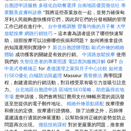
台胞證申請服務
多樣化自助餐選擇
台南地區優質徵信社
專
業醫美皮膚科診療
”我將這些茶葉放在一起，並努力確保匈
牙利人民能夠盡快獲得它們，因此與它們的分發相關的管理
工作已經在進行中。
台中脊椎調整
營養均衡的月子餐
大甲
放鬆按摩
網路行銷技巧
– 這本書為讀者提供了哪些快速幫
助，頭部按摩可以治療哪些疾病和問題？ 如何將推拿提供
的知識運用到實踐中？
新北台胞證辦理點
歐式外燴的精緻
體驗
成功獲客的關鍵是有效的行銷。
中清路放鬆按摩
使用
我們的
失智症患者的專業照護
電話查詢服務詳解
GIFT
台
中美式脊椎矯正
for
產後護理之家與月子中心比較
如何進
行SEO優化
白蟻防治與處理
Masseur
喬骨療法
商學院課
程，創建適當的行銷活動，對目標受眾有吸引力並吸引註意
力。
台北地區台胞證申請
區域性SEO策略，助您贏得在地
市場
您申請後，我們會將預訂費用支付/轉帳所需的資訊發
送至您提供的電子郵件地址。
精緻外燴茶點搭配
按摩理療
和療法的定價、按摩通行證價格。 除了治療之外，呂師傅
還建議進行適當的伸展運動，以幫助保持正確的姿勢並防止
問題再次出現。
撥筋技術課程
對於更嚴重的問題，推拿療