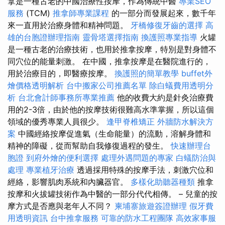
拿是一種古老的中國治療性按摩，作為傳統中醫
專業SEO
服務
(TCM)
推拿師專業課程
的一部分而發展起來，數千年
來一直用於治療身體和精神問題。
牙橋修復牙齒的選擇
高
雄的台胞證辦理指南
靈骨塔選擇指南
換護照專業指導
火罐
是一種古老的治療技術，也用於推拿按摩，特別是對身體不
同穴位的能量刺激。 在中國，推拿按摩是在醫院進行的，
用於治療目的，即醫療按摩。
換護照的簡單教學
buffet外
燴價格透明解析
台中搬家公司推薦名單
除白蟻費用透明分
析
台北會計師事務所專業推薦
他的收費大約是針灸治療費
用的2-3倍，由於他的按摩技術很難高水準掌握，所以這個
領域的優秀專業人員很少。
逢甲脊椎矯正
外牆防水解決方
案
中國經絡按摩促進氣（生命能量）的流動，溶解身體和
精神的障礙，從而幫助自我修復過程的發生。
快速辦理台
胞證
到府外燴的便利選擇
處理外遇問題的專家
白蟻防治與
處理
專業植牙治療
透過採用特殊的按摩手法，刺激穴位和
經絡，影響肌肉系統和內臟器官。
多樣化助聽器種類
推拿
按摩和火拔罐技術作為中醫的一部分代代相傳。 – 兒童的按
摩方式是否應與老年人不同？
柬埔寨旅遊簽證辦理
假牙費
用透明資訊
台中推拿服務
可靠的防水工程團隊
高效家事服