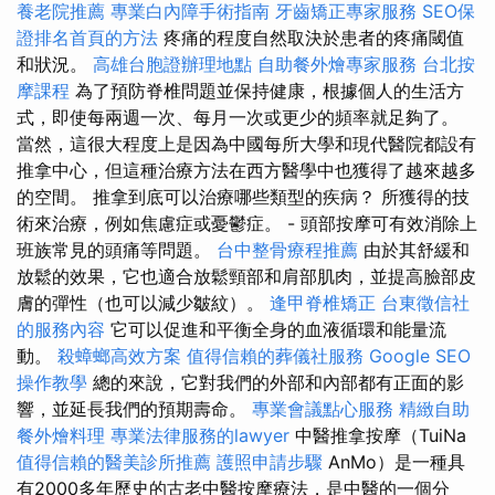
養老院推薦
專業白內障手術指南
牙齒矯正專家服務
SEO保
證排名首頁的方法
疼痛的程度自然取決於患者的疼痛閾值
和狀況。
高雄台胞證辦理地點
自助餐外燴專家服務
台北按
摩課程
為了預防脊椎問題並保持健康，根據個人的生活方
式，即使每兩週一次、每月一次或更少的頻率就足夠了。
當然，這很大程度上是因為中國每所大學和現代醫院都設有
推拿中心，但這種治療方法在西方醫學中也獲得了越來越多
的空間。 推拿到底可以治療哪些類型的疾病？ 所獲得的技
術來治療，例如焦慮症或憂鬱症。 - 頭部按摩可有效消除上
班族常見的頭痛等問題。
台中整骨療程推薦
由於其舒緩和
放鬆的效果，它也適合放鬆頸部和肩部肌肉，並提高臉部皮
膚的彈性（也可以減少皺紋）。
逢甲脊椎矯正
台東徵信社
的服務內容
它可以促進和平衡全身的血液循環和能量流
動。
殺蟑螂高效方案
值得信賴的葬儀社服務
Google SEO
操作教學
總的來說，它對我們的外部和內部都有正面的影
響，並延長我們的預期壽命。
專業會議點心服務
精緻自助
餐外燴料理
專業法律服務的lawyer
中醫推拿按摩（TuiNa
值得信賴的醫美診所推薦
護照申請步驟
AnMo）是一種具
有2000多年歷史的古老中醫按摩療法，是中醫的一個分