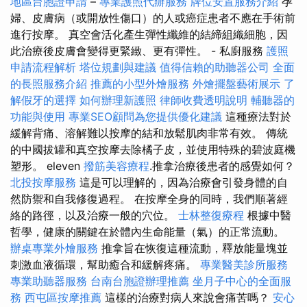
地區台胞證申請
–
專業護照代辦服務
牌位安置服務介紹
孕
婦、皮膚病（或開放性傷口）的人或癌症患者不應在手術前
進行按摩。 真空會活化產生彈性纖維的結締組織細胞，因
此治療後皮膚會變得更緊緻、更有彈性。 - 私廚服務
護照
申請流程解析
塔位規劃與建議
值得信賴的助聽器公司
全面
的長照服務介紹
推薦的小型外燴服務
外燴擺盤藝術展示
了
解假牙的選擇
如何辦理新護照
律師收費透明說明
輔聽器的
功能與使用
專業SEO顧問為您提供優化建議
這種療法對於
緩解背痛、溶解難以按摩的結和放鬆肌肉非常有效。 傳統
的中國拔罐和真空按摩去除橘子皮，並使用特殊的碧波庭機
塑形。 eleven
撥筋美容療程
.推拿治療後患者的感覺如何？
北投按摩服務
這是可以理解的，因為治療會引發身體的自
然防禦和自我修復過程。 在按摩全身的同時，我們順著經
絡的路徑，以及治療一般的穴位。
士林整復療程
根據中醫
哲學，健康的關鍵在於體內生命能量（氣）的正常流動。
辦桌專業外燴服務
推拿旨在恢復這種流動，釋放能量塊並
刺激血液循環，幫助癒合和緩解疼痛。
專業醫美診所服務
專業助聽器服務
台南台胞證辦理推薦
坐月子中心的全面服
務
西屯區按摩推薦
這樣的治療對病人來說會痛苦嗎？
安心