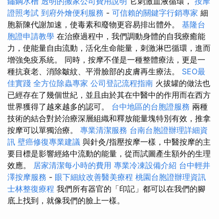
鏽鋼水槽
透明的搬家公司費用說明
它刺激血液循環，
按摩
證照考試
到府外燴便利服務
-
可信賴的關鍵字行銷專家
細
胞新陳代謝加速，使毒素和廢物更容易排出體外。
基隆台
胞證申請教學
在治療過程中，我們調動身體的自我療癒能
力，使能量自由流動，活化生命能量，刺激淋巴循環，進而
增強免疫系統。 同時，按摩不僅是一種整體療法，更是一
種抗衰老、消除皺紋、平滑臉部的皮膚再生療法。
SEO最
佳實踐
全方位除蟲專家
公司登記流程指南
火拔罐的做法也
已經存在了幾個世紀，並且由於其在中醫中的作用而在西方
世界獲得了越來越多的認可。
台中地區的台胞證服務
兩種
技術的結合對於治療深層組織和釋放能量塊特別有效，推拿
按摩可以單獨治療。
專業清潔服務
台南台胞證辦理詳細資
訊
壁癌修復專業建議
與針灸/指壓按摩一樣，中醫按摩的主
要目標是影響經絡中流動的能量，從而試圖產生額外的生理
效應。
居家清潔每小時的費用
專業冷凍設備介紹
台中輕井
澤按摩服務
-
眼下細紋改善醫美療程
桃園台胞證辦理資訊
士林整復療程
我們所有器官的「印記」都可以在我們的腳
底上找到，就像我們的臉上一樣。