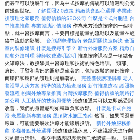
們甚至可以說幾千年，因為中式按摩的傳統可以追溯到公元
前幾個世紀。
了解長照2.0政策
精緻茶會點心選擇
專業產
後護理之家服務
值得信賴的SEO公司
什麼是卡式台胞證
台
中推拿推薦
專業協助討債服務
作為東方治療按摩的一個特
點，就中醫按摩而言，主要目標是能量的流動以及能量在經
絡中流動的影響。
台胞證辦理指南
老鼠問題快速解決
全面
室內裝修建議
什麼是搜尋引擎？
新竹外燴服務方案
精緻自
助餐外燴料理
律師收費透明說明
推拿按摩課程是一項結合
火罐療法，教授學員中醫原理和技術的特色培訓。 頸部、
肩部、手臂和背部的照顧是坐著的，包括放鬆的頭部按摩，
而腰部和腿部的護理則是躺著的。
完整產後護理指導
老人
養護單人房方案
精準的聽力檢查服務
新竹推拿療程
護照換
發流程
桃園外燴專業推薦
台灣按摩服務
值得信賴的網路行
銷公司
人工植牙的技術與優勢
治療後通常可以立即感受到
改善，我們的身體感到如釋重負和放鬆。
什麼是卡式台胞
證
老屋翻新專業服務
屋頂防水施工指南
然而，如果問題更
嚴重，可能需要幾次治療才能緩解投訴。
新竹外燴服務推
薦
多樣餐點外燴選擇
治療後建議休息，不建議當天進行劇
烈的體力活動。 提交申請表即表示您已承認這一點。 註冊