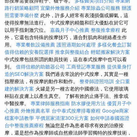
部按摩需要脫掉鞋子、襪子等。
多樣醫美項目介紹
專業網
路行銷策略顧問
宜蘭外燴服務介紹
專業除蟲公司服務
辦護
照需要準備什麼
此外，許多人經常有表淺損傷或腳氣，這
使得按摩無法進行。 中式按摩的精髓和巨大優點在於它可
以用手指刺激穴位。
嘉義月子中心推薦
整復推拿療程
此
外，它還包含特殊的按摩技巧，適合對肌肉和經絡產生作
用。
專業餐飲設備推薦
護照過期如何處理
多樣化餐盒訂製
值得信賴的安養院選擇
推拿與整復結合
輕鬆搬家解決方案
中式按摩包括所謂的動員技術，這在泰式按摩中也可以看
到。
值得信賴的助聽器公司
工商登記專業服務
提供量身打
造的SEO解決方案
我們過去常說的中式按摩，其實是一種
指壓療法，有按摩的動作和動作。
整脊師證照培訓
全口重
建的解決方案
火罐是另一種古老的中國療法，它使用玻璃
杯貼在皮膚上以產生真空。 了解有效的止痛手法、推拿或
中醫按摩。
專業律師服務指南
防水膠使用方法
優質月子中
心推薦
外燴推薦名單
台中泰式按摩排毒療程
Google商家
檔案申請教學
平價居家清潔300元方案
如何申請泰國簽證
台中整復推薦療程
無論您是作為患者尋求有效的治療按
摩，還是想作為按摩師或自然療法師學習獨特的按摩技術，