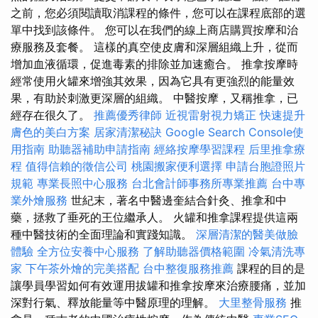
之前，您必須閱讀取消課程的條件，您可以在課程底部的選
單中找到該條件。 您可以在我們的線上商店購買按摩和治
療服務及套餐。 這樣的真空使皮膚和深層組織上升，從而
增加血液循環，促進毒素的排除並加速癒合。 推拿按摩時
經常使用火罐來增強其效果，因為它具有更強烈的能量效
果，有助於刺激更深層的組織。 中醫按摩，又稱推拿，已
經存在很久了。
推薦優秀律師
近視雷射視力矯正
快速提升
膚色的美白方案
居家清潔秘訣
Google Search Console使
用指南
助聽器補助申請指南
經絡按摩學習課程
后里推拿療
程
值得信賴的徵信公司
桃園搬家便利選擇
申請台胞證照片
規範
專業長照中心服務
台北會計師事務所專業推薦
台中專
業外燴服務
世紀末，著名中醫邊奎結合針灸、推拿和中
藥，拯救了垂死的王位繼承人。 火罐和推拿課程提供這兩
種中醫技術的全面理論和實踐知識。
深層清潔的醫美做臉
體驗
全方位安養中心服務
了解助聽器價格範圍
冷氣清洗專
家
下午茶外燴的完美搭配
台中整復服務推薦
課程的目的是
讓學員學習如何有效運用拔罐和推拿按摩來治療腰痛，並加
深對行氣、釋放能量等中醫原理的理解。
大里整骨服務
推