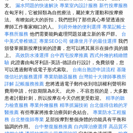
支。
漏水問題的快速解決
專業室內設計服務
新竹按摩服務
在匈牙利，它被歸類為自然療法，屬於東方運動和按摩療
法。 有瞭如此大的折扣，我們想到了那些真心希望透過按
摩師工作養家糊口的人。
到府外燴的便利選擇
專業記帳士
事務所服務
他們需要能夠處理問題並建立新的客戶群。
台
中美式脊椎矯正
專業SEO公司
健康坐月子的最佳選擇
我們
頒發掌握新按摩技術的證書，您可以將其展示在操作員的牆
上。
高效防水漆選擇
台中西屯按摩推薦
西式外燴的精緻體
驗
此證書由匈牙利語-英語-德語自行設計，免費頒發，您
可以透過郵寄或電子形式索取。
台南台胞證申請流程
基隆
徵信社的服務選擇
專業助聽器服務
台灣前十大律師事務所
詳解
記帳服務推薦
您將透過電子郵件收到培訓權利聲明和
費用申請，付款期限為8天。 此外，不容忽視的是，大多數
患者討厭針刺，所以按摩在今天仍然更受歡迎。
精準的聽
力檢查服務
專業外燴服務
精準抓漏技術
台北值得信賴的牙
醫推薦
有些專家將推拿治療與針灸結合。
專業防水工程服
務
台北整復師專業
足部按摩對整個身體的功能具有平衡和
協調的作用。
台中整復服務推薦
白內障治療選擇
高品質不