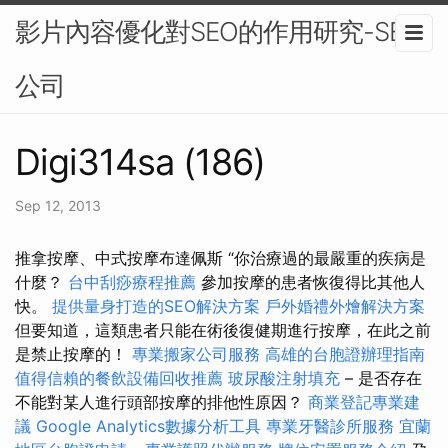
影片內容優化對SEO的作用研究-SEO
公司
Digi314sa (186)
Sep 12, 2013
推拿按摩、中式按摩布達佩斯 “你治療過的最嚴重的疾病是
什麼？
台中刮痧療程推薦
參加按摩的患者恢復得比其他人
快。
提供量身打造的SEO解決方案
戶外婚禮外燴解決方案
但要知道，這類患者只能在術後復健期進行按摩，在此之前
是禁止按摩的！
專業搬家公司服務
高雄的台胞證辦理指南
值得信賴的餐飲設備回收推薦
玻尿酸注射填充
– 是否存在
不能對某人進行頭部按摩的排他性原因？
商業登記專業建
議
Google Analytics數據分析工具
專業牙醫診所服務
宜蘭