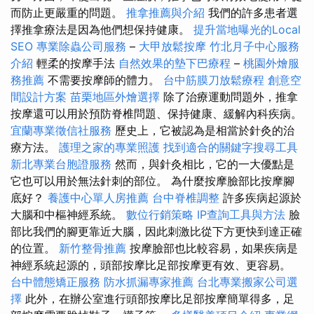
而防止更嚴重的問題。
推拿推薦與介紹
我們的許多患者選
擇推拿療法是因為他們想保持健康。
提升當地曝光的Local
SEO
專業除蟲公司服務
–
大甲放鬆按摩
竹北月子中心服務
介紹
輕柔的按摩手法
自然效果的墊下巴療程
–
桃園外燴服
務推薦
不需要按摩師的體力。
台中筋膜刀放鬆療程
創意空
間設計方案
苗栗地區外燴選擇
除了治療運動問題外，推拿
按摩還可以用於預防脊椎問題、保持健康、緩解內科疾病。
宜蘭專業徵信社服務
歷史上，它被認為是相當於針灸的治
療方法。
護理之家的專業照護
找到適合的關鍵字搜尋工具
新北專業台胞證服務
然而，與針灸相比，它的一大優點是
它也可以用於無法針刺的部位。 為什麼按摩臉部比按摩腳
底好？
養護中心單人房推薦
台中脊椎調整
許多疾病起源於
大腦和中樞神經系統。
數位行銷策略
IP查詢工具與方法
臉
部比我們的腳更靠近大腦，因此刺激比從下方更快到達正確
的位置。
新竹整骨推薦
按摩臉部也比較容易，如果疾病是
神經系統起源的，頭部按摩比足部按摩更有效、更容易。
台中體態矯正服務
防水抓漏專家推薦
台北專業搬家公司選
擇
此外，在辦公室進行頭部按摩比足部按摩簡單得多，足