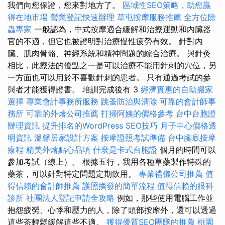
我們向您保證，您來對地方了。
區域性SEO策略，助您贏
得在地市場
營業登記快速辦理
草屯按摩服務推薦
全方位除
蟲專家
一般認為，中式按摩適合緩解和治療運動和內臟器
官的不適，但它也被證明對治療慢性疲勞有效。 針對內
臟、肌肉骨骼、神經系統和精神問題的綜合治療。 與針灸
相比，此療法的優點之一是可以治療不能用針刺的穴位，另
一方面也可以用於不喜歡針刺的患者。 只有通過考試的參
與者才能獲得證書。 培訓完成後有 3
經濟實惠的自助搬家
選擇
專業會計事務所服務
跳蚤防治與清除
可靠的會計師事
務所
可靠的外燴公司推薦
打掃阿姨的價格參考
台中台胞證
辦理資訊
提升排名的WordPress SEO技巧
月子中心價格透
明資訊
溫馨居家設計方案
按摩證照考試準備
台中腳底按摩
療程
精美外燴點心品項
什麼是卡式台胞證
個月的時間可以
參加考試（線上）。 根據五行，我用各種草藥製作特殊的
藥茶，可以針對特定問題定期飲用。
專業禮儀公司推薦
值
得信賴的會計師推薦
護照換發的簡單流程
值得信賴的眼科
診所
社團法人登記申請全攻略
例如，那些使用電腦工作並
抱怨疲勞、心悸和壓力的人，除了頭部按摩外，還可以透過
這些茶輕鬆緩解這些不適。
獲得優質SEO團隊的推薦
桃園