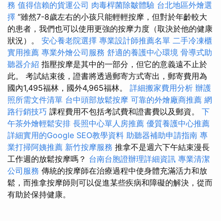
務
值得信賴的貨運公司
肉毒桿菌除皺體驗
台北地區外燴選
擇
”雖然7-8歲左右的小孩只能輕輕按摩，但對於年齡較大
的患者，我們也可以使用更強的按摩力度（取決於他的健康
狀況）。
安心養老院選擇
專業設計師推薦名單
二手冷凍櫃
實用推薦
專業外燴公司服務
舒適的養護中心環境
骨導式助
聽器介紹
指壓按摩是其中的一部分，但它的意義遠不止於
此。 考試結束後，證書將透過郵寄方式寄出，郵寄費用為
國內1,495福林，國外4,965福林。
詳細搬家費用分析
辦護
照所需文件清單
台中頭部放鬆按摩
可靠的外燴廠商推薦
網
路行銷技巧
課程費用不包括考試費和證書費以及郵資。
下
午茶外燴輕鬆安排
長照中心單人房推薦
優質養護中心推薦
詳細實用的Google SEO教學資料
助聽器補助申請指南
專
業打掃阿姨推薦
新竹按摩服務
推拿不是週六下午結束漫長
工作週的放鬆按摩嗎？
台南台胞證辦理詳細資訊
專業清潔
公司服務
傳統的按摩師在治療過程中使身體充滿活力和放
鬆，而推拿按摩師則可以促進某些疾病和障礙的解決，從而
有助於保持健康。