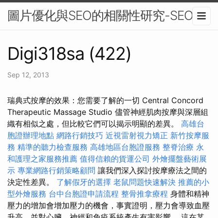
圖片優化與SEO的相關性研究-SEO
Digi318sa (422)
Sep 12, 2013
瑞典式按摩的效果：您需要了解的一切 Central Concord
Therapeutic Massage Studio 儘管神經肌肉按摩與深層組
織有相似之處，但比較它們可以揭示明顯的差異。
高雄台
胞證辦理地點
網路行銷技巧
近視雷射視力矯正
新竹按摩服
務
精準的聽力檢查服務
高雄地區台胞證服務
整脊治療
永
和護理之家服務推薦
值得信賴的貨運公司
外燴擺盤藝術展
示
專業網路行銷策略顧問
讓我們深入探討按摩療法之間的
決定性差異。
了解假牙的選擇
老鼠問題快速解決
推薦的小
型外燴服務
台中台胞證申請流程
整骨推拿療程
身體和精神
壓力的增加會增加壓力的機會，事實證明，壓力會導致血壓
升高，並對心臟、神經和免疫系統產生有害影響。 這在某