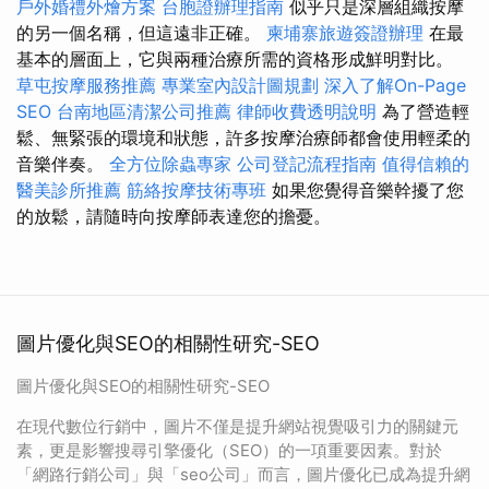
戶外婚禮外燴方案
台胞證辦理指南
似乎只是深層組織按摩
的另一個名稱，但這遠非正確。
柬埔寨旅遊簽證辦理
在最
基本的層面上，它與兩種治療所需的資格形成鮮明對比。
草屯按摩服務推薦
專業室內設計圖規劃
深入了解On-Page
SEO
台南地區清潔公司推薦
律師收費透明說明
為了營造輕
鬆、無緊張的環境和狀態，許多按摩治療師都會使用輕柔的
音樂伴奏。
全方位除蟲專家
公司登記流程指南
值得信賴的
醫美診所推薦
筋絡按摩技術專班
如果您覺得音樂幹擾了您
的放鬆，請隨時向按摩師表達您的擔憂。
圖片優化與SEO的相關性研究-SEO
圖片優化與SEO的相關性研究-SEO
在現代數位行銷中，圖片不僅是提升網站視覺吸引力的關鍵元
素，更是影響搜尋引擎優化（SEO）的一項重要因素。對於
「網路行銷公司」與「seo公司」而言，圖片優化已成為提升網