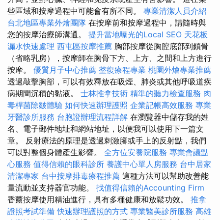
些區域和按摩過程中可能會有所不同。
專業清潔人員介紹
台北地區專業外燴團隊
在按摩前和按摩過程中，請隨時與
您的按摩治療師溝通。
提升當地曝光的Local SEO
天花板
漏水快速處理
西屯區按摩推薦
胸部按摩從胸腔底部到鎖骨
（省略乳房），按摩師在胸骨下方、上方、之間和上方進行
按摩。
優質月子中心推薦
整復療程專業
桃園外燴專業推薦
透過敲擊胸部，可以有效釋放在吸煙、肺炎或其他呼吸道疾
病期間沉積的黏液。
士林推拿技術
精準的聽力檢查服務
肉
毒桿菌除皺體驗
如何快速辦理護照
企業記帳高效服務
專業
牙醫診所服務
台胞證辦理流程詳解
在瀏覽器中儲存我的姓
名、電子郵件地址和網站地址，以便我可以使用下一篇文
章。 反射療法的原理是透過刺激腳或手上的反射點，我們
可以對整個身體產生影響。
全方位安養院服務
專業會議點
心服務
值得信賴的眼科診所
養護中心單人房服務
台中居家
清潔專家
台中按摩排毒療程推薦
這種方法可以幫助改善能
量流動並支持器官功能。
找值得信賴的Accounting Firm
香薰按摩使用精油進行，具有多種健康和放鬆功效。
推拿
證照考試準備
快速辦理護照的方式
專業醫美診所服務
高雄