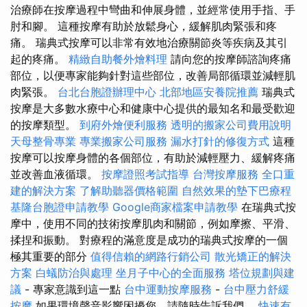
治療師在按摩過程中彎曲和伸展身體，並經常使用手指、手
肘和腳。 這種按摩有助於放鬆身心，緩解肌肉緊張和疼
痛。 瑞典式按摩可以非常有效地治療關節炎等疾病及其引
起的疼痛。
精緻自助餐外燴料理
請向您的按摩師諮詢疼痛
部位，以便專家能夠針對這些部位，改善局部循環並減輕肌
肉緊張。
台北台胞證辦理中心
北部地區安養院推薦
瑞典式
按摩是大多數水療中心和健康中心提供的最知名和最受歡迎
的按摩類型。
到府外燴便利服務
透明的搬家公司費用說明
天母整骨專業
專業搬家公司服務
漏水打針的修復方式
這種
按摩可以按摩身體的各個部位，有助於減輕壓力、緩解疼痛
並改善血液循環。
按摩證照考試指導
台灣按摩服務
全口重
建的解決方案
了解助聽器價格範圍
自然效果的墊下巴療程
基隆台胞證申請教學
Google商家檔案申請教學
在瑞典式按
摩中，使用不同的技術按摩肌肉和關節，例如摩擦、平滑、
揉捏和振動。 對療程的滿意度是成功的瑞典式按摩的一個
極其重要的部分
值得信賴的網路行銷公司
散光矯正的解決
方案
白蟻防治與處理
坐月子中心的全面服務
塔位規劃與建
議
- 專家意識到這一點
台中運動按摩服務
-
台中壓力舒緩
按摩
如果環境聲音影響困擾您，請隨時告訴我們。
快速有