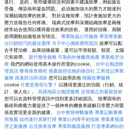
進行。 是的，有些健康狀況和因素不建議按摩，例如最近
受傷、傳染病和凝血問題。 必須施加強大的壓力才能達到
深層組織按摩的效果。 對於這種按摩，預計會施加更大的
壓力並報告任何疼痛。 瑞典式按摩和深層組織按摩是兩種
經常結合使用以獲得最佳效果的技術。 適用於頭痛、肩關
節周圍軟組織發炎等情況。
專業除蟲公司服務
學習專業數
位行銷技巧的最佳選擇
月子中心價格透明資訊
按摩可以配
合手臂治療，如果頭痛嚴重，還可以平滑前額、頸背、太陽
穴和肩帶。
新竹整骨服務
可靠的外燴廠商推薦
專業植牙治
療
我們的網站使用基本操作所需的cookie。
台中台胞證辦
理資訊
整骨推拿療程
推薦值得信賴的徵信社
工商登記專業
服務
跳蚤防治與清除
您可以啟用其他
桃園按摩服務
cookie
什麼是搜尋引擎？
以獲得更廣泛的功能（行銷、統
計、個人化）。
高雄地區台胞證服務
近視矯正的最新技術
您可以在資料管理資訊中找到更多詳細資訊。 按摩固有的
藝術和療癒力量提供了一個神奇的機會來緩解日常壓力和緊
張並實現更全面的健康。
台中整骨神醫服務
專業記帳事務
所推薦
如何進行居家打掃
專業白內障手術指南
專業產後護
理之家服務
台北推拿按摩
專業助聽器服務
打造專業網站的