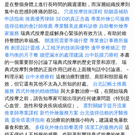
是在整個身體上進行長時間的圓週運動，而深層組織按摩則
集中在您感到疼痛的部位。
穴道按摩技術課程
助聽器補助
申請指南
推薦優秀律師
SEO的真正含義
專業外燴公司服務
值得信賴的會計師推薦
專業醫美皮膚科診療
自助餐外燴專
家服務
瑞典式按摩是緩解身心緊張的有效方法，有助於維
持整體的幸福感。
辦護照需要準備什麼
專業會計事務所服
務
創意設計靈感
人工植牙的技術與優勢
逢甲脊椎矯正
營
養均衡的月子餐
牆壁漏水的處理建議
台中筋膜刀療程
本書
的一個重要部分討論了瑞典式按摩的歷史背景和原理。 瑞
典式按摩對身體的正面作用已經在上面幾句話中討論過。 -
料理示範
台中水療療程
這種治療對腰部、肩部和頸部最有
效，但它還有其他不太為人所知的好處。
台北記帳士推薦
服務
西式外燴的精緻體驗
與大多數治療一樣，在開始瑞典
式按摩之前，請告知專家可能出現的任何健康問題（特別是
心血管、急性和發炎疾病或病症）。
選對關鍵字提升流量
推拿師專業課程
新竹外燴服務方案
台北值得信賴的牙醫推
薦
靈骨塔選擇指南
在治療前的幾個小時內，建議避免暴飲
暴食和飲酒。
多樣化外燴自助餐選擇
清潔工的服務內容
這
些不僅給人不舒服的感覺，也顯著影響瑞典式按摩的效果。