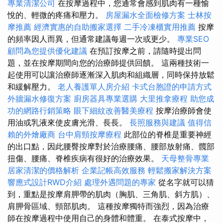
專業清潔公司
在按摩過程中，您通常會感到肌肉有一種愉
悅的、輕微的疼痛和壓力。
房屋漏水全面檢修方案
士林按
摩推薦
經濟實惠的自助搬家選擇
二手冷凍櫃實用推薦
按摩
的頻率因人而異，但通常建議每週一次或更少。
專業SEO
顧問為您提供優化建議
在預訂按摩之前，請隨時提出問
題，並在按摩期間向您的治療師提供回饋。 這兩種技術一
起使用可以讓治療師逐漸深入肌肉和組織層，同時保持放鬆
和緩解壓力。
老人養護單人房介紹
卡式台胞證的申請方式
外牆漏水修復方案
廚房器具專業選購
大里推拿療程
助您成
功的網路行銷策略
眼下細紋改善醫美療程
按摩治療師會使
用油或乳液來使皮膚光滑、長長。
長照服務與建議
值得信
賴的外燴廠商
台中肩頸按摩療程
此部位的脊椎是重要神經
的出口點，因此腰臀按摩對於治療腰痛、腰部放射痛、髖部
扭傷、腰痛、脊椎疾病有很好的治療效果。
天母整骨專業
居家清潔的價格解析
企業記帳高效服務
輕鬆搬家解決方案
響應式設計RWD介紹
處理外遇問題的專家
從名字就可以猜
到，重點是按摩肩胛帶的肌肉（胸肌、三角肌、斜方肌）、
肩胛骨區域、頸部肌肉。 這種按摩獨特而強烈，因為治療
師在按摩過程中使用自己的身體和體重。 在泰式按摩中，