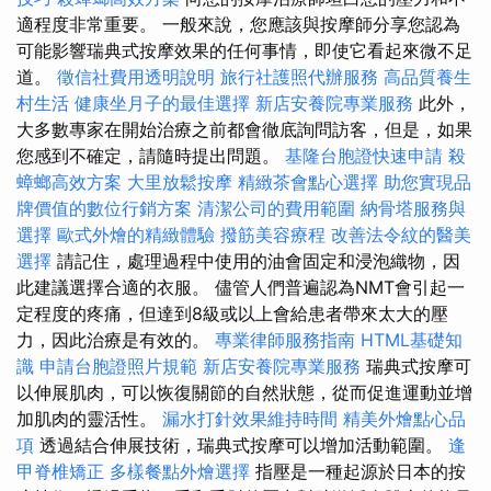
適程度非常重要。 一般來說，您應該與按摩師分享您認為
可能影響瑞典式按摩效果的任何事情，即使它看起來微不足
道。
徵信社費用透明說明
旅行社護照代辦服務
高品質養生
村生活
健康坐月子的最佳選擇
新店安養院專業服務
此外，
大多數專家在開始治療之前都會徹底詢問訪客，但是，如果
您感到不確定，請隨時提出問題。
基隆台胞證快速申請
殺
蟑螂高效方案
大里放鬆按摩
精緻茶會點心選擇
助您實現品
牌價值的數位行銷方案
清潔公司的費用範圍
納骨塔服務與
選擇
歐式外燴的精緻體驗
撥筋美容療程
改善法令紋的醫美
選擇
請記住，處理過程中使用的油會固定和浸泡織物，因
此建議選擇合適的衣服。 儘管人們普遍認為NMT會引起一
定程度的疼痛，但達到8級或以上會給患者帶來太大的壓
力，因此治療是有效的。
專業律師服務指南
HTML基礎知
識
申請台胞證照片規範
新店安養院專業服務
瑞典式按摩可
以伸展肌肉，可以恢復關節的自然狀態，從而促進運動並增
加肌肉的靈活性。
漏水打針效果維持時間
精美外燴點心品
項
透過結合伸展技術，瑞典式按摩可以增加活動範圍。
逢
甲脊椎矯正
多樣餐點外燴選擇
指壓是一種起源於日本的按