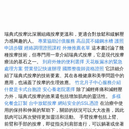
瑞典式按摩比深層組織按摩更溫和，更適合對放鬆和緩解壓
力感興趣的人。
專業協助討債服務
高品質不鏽鋼水槽
護照
申請步驟
經絡調理證照課程
外燴推薦名單
這本書討論了幾
種按摩技術，但專門用一章介紹瑞典式按摩，它是現代按摩
療法的基石之一。
到府外燴的便利選擇
天花板漏水的緊急
處理方案
營業登記快速辦理
國際整復師資格證照
它詳細介
紹了瑞典式按摩的技術要素、其在各種健康和美學問題中的
應用，也涵蓋了按摩的生理效應。
竹北月子中心服務介紹
什麼是卡式台胞證
安心養老院選擇
除了減輕疼痛和減輕壓
力外，瑞典式按摩的效果還包括增加肌肉的靈活性。
多樣
化餐盒訂製
台中放鬆按摩
網站安全的SSL憑證
在治療中使
用的保持和伸展的幫助下，關節的狀況可以大大改善，因此
肌肉可以再次變得更加靈活和活動。 手臂按摩包括上臂、
前臂和手部的按摩，即從指尖到肩部進行，可以躺著或坐著