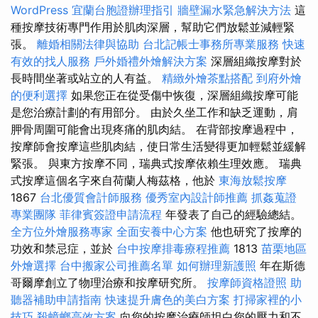
WordPress
宜蘭台胞證辦理指引
牆壁漏水緊急解決方法
這
種按摩技術專門作用於肌肉深層，幫助它們放鬆並減輕緊
張。
離婚相關法律與協助
台北記帳士事務所專業服務
快速
有效的找人服務
戶外婚禮外燴解決方案
深層組織按摩對於
長時間坐著或站立的人有益。
精緻外燴茶點搭配
到府外燴
的便利選擇
如果您正在從受傷中恢復，深層組織按摩可能
是您治療計劃的有用部分。 由於久坐工作和缺乏運動，肩
胛骨周圍可能會出現疼痛的肌肉結。 在背部按摩過程中，
按摩師會按摩這些肌肉結，使日常生活變得更加輕鬆並緩解
緊張。 與東方按摩不同，瑞典式按摩依賴生理效應。 瑞典
式按摩這個名字來自荷蘭人梅茲格，他於
東海放鬆按摩
1867
台北優質會計師服務
優秀室內設計師推薦
抓姦蒐證
專業團隊
菲律賓簽證申請流程
年發表了自己的經驗總結。
全方位外燴服務專家
全面安養中心方案
他也研究了按摩的
功效和禁忌症，並於
台中按摩排毒療程推薦
1813
苗栗地區
外燴選擇
台中搬家公司推薦名單
如何辦理新護照
年在斯德
哥爾摩創立了物理治療和按摩研究所。
按摩師資格證照
助
聽器補助申請指南
快速提升膚色的美白方案
打掃家裡的小
技巧
殺蟑螂高效方案
向您的按摩治療師坦白您的壓力和不