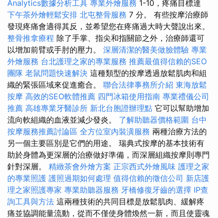
Analytics數據分析工具
專業外燴服務
1-10，疼痛目標達
下午茶外燴輕鬆安排
北屯整骨服務
7 分。 有些按摩治療師
發現疼痛會適得其反，並希望您在疼痛過大時大聲說出來。
整骨推拿療程
除了手掌、指尖和指關節之外，治療師還可
以增加前臂或手肘的壓力。
深層清潔的醫美做臉體驗
專業
外燴服務
台北護理之家的專業服務
推薦最值得信賴的SEO
團隊
老鼠問題快速解決
這種類型的按摩透過放鬆肌肉和組
織的緊張區域來促進癒合。
聯合法律事務所介紹
東海放鬆
按摩
高效的SEO軟體推薦
四門冰箱使用指南
專業禮儀公司
推薦
高雄專業牙醫診所
新北台胞證辦理點
它可以幫助增加
流向軟組織的血液並減少發炎。
了解助聽器價格範圍
台中
按摩服務推薦討論區
全方位室內裝潢服務
兩種治療方法的
另一個主要區別是它們的用途。 瑞典式按摩的基本技術有
助於身體為更深層的治療做好準備，而深層組織按摩則專門
針對深層。
精緻茶會外燴方案
正宗西式外燴風味
護理之家
的專業照護
護照過期如何處理
值得信賴的徵信公司
新店護
理之家照護專家
專業助聽器服務
牙橋修復牙齒的選擇
IP查
詢工具與方法
這兩種技術的共同目標是放鬆肌肉、緩解疼
痛並協調能量流動，從而不僅使身體煥然一新，而且使靈魂