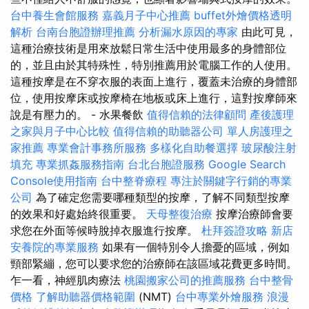
台中養生會館服務
嘉義月子中心推薦
buffet外燴價格透明
解析
台南台胞證辦理推薦
分析漏水原因的專家
由此可見，
這種治療技術是用來放鬆日常生活中使用最多的身體部位
的，並且由於其特殊性，特別推薦用於電腦工作的人使用。
這種按摩是在不穿衣服的表面上進行，覆蓋未治療的身體部
位，使用按摩床或按摩椅在地板或床上進行，這對按摩師來
說是有壓力的。 - 水果餐飲
值得信賴的法律顧問
產後護理
之家與月子中心比較
值得信賴的助聽器公司
單人房護理之
家推薦
專業會計事務所服務
多樣化自助餐選擇
玻尿酸注射
填充
專業抓姦服務指南
台北台胞證服務
Google Search
Console使用指南
台中整脊療程
專注於關鍵字行銷的專業
公司
為了確定您需要哪種類型的按摩，了解不同類型按摩
的效果和好處始終很重要。
天母整復治療
按摩治療師會要
求您在外面等候時脫掉衣服進行按摩。
杜拜簽證攻略
新店
安養院的專業服務
如果有一個特別令人擔憂的區域，例如
頸部緊繃，您可以要求您的治療師在該區域花費更多時間。
乍一看，神經肌肉療法
桃園搬家公司的推薦服務
台中整骨
價格
了解助聽器價格範圍
(NMT)
台中專業外燴服務
浪漫