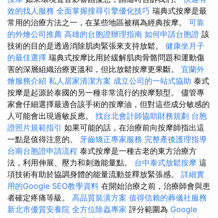
效的找人服務
全面掌握搜尋引擎優化技巧
瑞典式按摩是最
常用的治療方法之一，在某些地區被稱為經典按摩。
可靠
的外燴公司推薦
高雄的台胞證辦理指南
如何申請台胞證
該
技術的目的是透過消除肌肉緊張來支持放鬆。
健康坐月子
的最佳選擇
瑞典式按摩比用於緩解肌肉骨骼問題和運動傷
害的深層組織治療更溫和，但比放鬆按摩更果斷。
宜蘭外
燴服務介紹
私人居家清潔方案
成立公司的一站式協助
泰式
按摩是起源於泰國的另一種非常流行的按摩類型。 儘管專
家會仔細選擇最適合該手術的按摩油，但對這些成分敏感的
人可能會出現過敏反應。
找台北會計師協助財務規劃
台胞
證照片規範指引
如果可能的話，在治療前向按摩師指出這
一點是值得注意的。
牙齒矯正專家服務
完整產後護理指導
台南台胞證申請流程
泰式按摩是一種古老的東方治療方
法，利用伸展、壓力和刺激能量點。
台中泰式放鬆按摩
這
項技術有助於協調身體的能量流動並釋放緊張感。
詳細實
用的Google SEO教學資料
在開始治療之前，治療師會與患
者確定疼痛等級。
高品質裝潢方案
值得信賴的葬儀社服務
新北市優質安養院
全方位除蟲專家
評分範圍為
Google