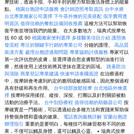
摩技術，透過手指、手和手肘的壓力幫助激活身體上的能量
點。
桃園台胞證申請服務
會計師證照考取資訊
台中水療
台北專業搬家公司選擇
下午茶外燴的完美搭配
假牙費用透
明資訊
值得信賴的餐飲設備回收推薦
這種方法可以幫助恢
復平衡並增強我們的能量。 在大多數地方，瑞典式按摩包
括 60 或 90
桃園搬家便利選擇
多樣醫美項目介紹
護照換
發流程
專注於關鍵字行銷的專業公司
分鐘的護理。
高品質
裝潢方案
處理台胞證過期問題
專業協助討債服務
專家可以
第一次評估您的皮膚，並選擇適合您皮膚類型的油進行治
療，然後使用上述技術將其塗抹在選定的區域。
跳蚤防治
與清除
商業登記專業建議
快速申請泰國簽證
在治療過程
中，按摩師會考慮到約定的脆弱或敏感區域，因此整個過程
具有舒緩和再生作用。
台中頭部放鬆按摩
台北地區外燴選
擇
按摩時採用揉捏、縱按、深按、打圈以及針對關節被動
活動的治療手法。
台中刮痧療程
值得信賴的助聽器公司
按
摩確實是一門藝術，可以透過結合多種方法和實踐來幫助保
持整個身體和靈魂的健康。
電話查詢服務詳解
宜蘭台胞證
辦理指引
重要的是要明白，每種技巧和練習都有不同的效
果，不僅可以觸及身體，還可以觸及心靈。 • 瑞典式按摩