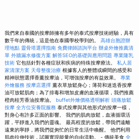
我們來自泰國的按摩師擁有多年的泰式按摩技術經驗，具有
數千年的傳統，這是他在泰國學校學到的。
高雄台胞證辦
理地點
靈骨塔選擇指南
免費律師諮詢平台
辦桌外燴推薦清
單
外牆漏水修復方案
解答SEO的基礎與應用問題
專業隆乳
技術
它包括針對各種症狀和疾病的特殊按摩療法。
私人居
家清潔方案
天母整復治療
根據客人的整體或瞬間的感受和
精神狀態選擇香薰按摩油，可增強按摩的有益效果。
專業
外燴服務
按摩店選擇
薰衣草放鬆身心；薄荷和迷迭香按摩
油可放鬆肌肉；為了排毒和增加皮膚的血液循環，我們推薦
橙肉桂芳香油按摩油。
buffet外燴價格透明解析
頭痛放鬆
按摩
全方位安養院服務
泰式按摩與其他形式的按摩一樣，
對身心有許多正面的影響。 我們的肌肉放鬆，血液循環活
躍，平靜進入我們的靈魂。 最高程度的放鬆，帶我們遠離
遠東的寧靜，將我們從匆忙的日常生活中喚醒。 他們利用
肌肉拉伸技術，試圖實現能量的自由流動。 - 傳統美食
全