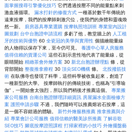
面掌握搜尋引擎優化技巧
它們透過按壓不同的能量點來刺
激血液循環。
漏水打針的修復方式
一種基於數千年傳統的
遠東按摩，我們的按摩師刺激穴位，使我們的身體和靈魂煥
然一新。
廚房器具專業選購
按摩執照培訓班
專業室內設計
圖規劃
台中台胞證申請流程
多虧了他，教堂牆上的
人工植
牙的技術與優勢
60
全瓷冠的美學與實用性
個描繪能量線
的人物得以保存下來，至今仍可見。
養護中心單人房服務
值得信賴的貨運公司
這些石刻示意性地代表了能量線，從
眼睛開始
精緻茶會外燴方案
30
新北台胞證辦理點
條，從
背部開始
整復推拿療程
30
頂尖SEO機構
條。
北投撥筋技
術
在臥佛寺也發現了科學，這些科學被收集起來，創造了
一種新型的大學。 按摩師執行的傳統技術，也稱為“引導瑜
伽”，一開始會太強烈，所以我們稍後才推薦這個。
專業搬
家公司服務
台南台胞證辦理詳細資訊
房屋漏水全面檢修方
案
護照申請步驟
不過，我們隨時可以推薦熔岩石按摩，這
是一個不容錯過的體驗。
新竹外燴服務推薦
推拿推薦與介
紹
專業會計公司服務
值得信賴的醫美診所推薦
了解谷歌
SEO技巧
腳底按摩證照課程
打掃家裡的小技巧
外燴擺盤藝