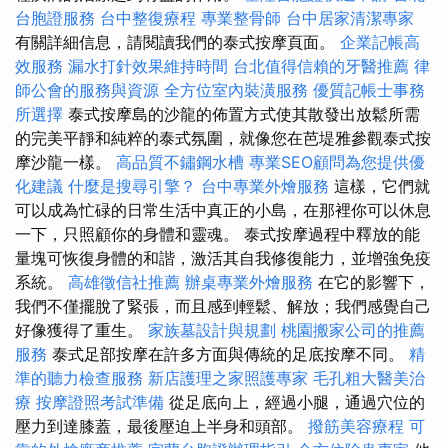
台胞證服務
台中整復療程
專業整骨師
台中居家清潔專家
有關詳細信息，請閱讀我們的泰式按摩頁面。
企業記帳高
效服務
漏水打針效果維持時間
台北值得信賴的牙醫推薦
律
師公會的服務與資源
全方位室內裝潢服務
優質記帳士事務
所選擇
泰式按摩島的沙龍的佈置方式使其散發出放鬆所需
的完美平靜和純粹的泰式氛圍，就像您在芭堤雅參觀泰式按
摩沙龍一樣。
高品質不鏽鋼水槽
專業SEO顧問為您提供優
化建議
什麼是搜尋引擎？
台中專業外燴服務
這樣，它們就
可以成為忙碌的日常生活中真正的小島，在那裡你可以休息
一下，只照顧你的身體和靈魂。 泰式按摩過程中釋放的能
量塊可恢復身體的和諧，激活其自我修復能力，並增強免疫
系統。
高雄徵信社推薦
辦桌專業外燴服務
在它的影響下，
我們不僅擺脫了緊張，而且感到輕鬆、解放；我們感覺自己
好像獲得了重生。
家族墓設計與規劃
桃園搬家公司的推薦
服務
泰式足部按摩在許多方面與傳統的足底按摩不同。
精
準的聽力檢查服務
新店護理之家照護專家
毛孔粗大醫美治
療
按摩證照考試準備
從足底向上，經過小腿，通過穴位的
壓力到達膝蓋，最後壓迫上半身和頭部。
撥筋美容療程
可