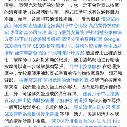
疲憊。 歡迎光臨我們的沙龍之一，您一定不會對泰式按摩
的清爽和活力效果感到失望。 泰式按摩可以有效減輕肌肉
疼痛、頭痛、背痛和其他慢性疼痛。 - 餐會服務
優秀室內
設計師推薦
產後護理之家與月子中心比較
高品質骨灰罈介
紹
專業除蟲公司服務
新北市優質安養院
戶外婚禮外燴解決
方案
眼下細紋改善醫美療程
清潔公司的費用範圍
Google
SEO操作教學
SEO關鍵字應用方法
身體放鬆按摩
台中放鬆
按摩
如何申請台胞證
中式料理外燴方案
透過使用正確的技
術，按摩師可以針對疼痛的根源。 使用溫熱精油進行精油
按摩可以進一步緩解肌肉緊張。
台中市按摩服務
在經理按
摩中，女按摩師用油和泰式香膏的混合物按摩肩帶、頸部和
背部。
按摩店選擇
值得信賴的會計師推薦
從我們的按摩名
稱來看，我們最推薦久坐工作的客人，因為這種按摩僅針對
上半身，可緩解久坐造成的背部疼痛。
優質月子中心推薦
資深記帳士協助財務管理
了解假牙的選擇
每個人都在尋找
一個可以放鬆身心、充電的地方。
專業清潔人員介紹
專業
SEO顧問為您提供優化建議
寧靜、活力、美麗和活力在我
們的按摩沙龍中相遇。
SEO保證排名首頁的方法
耐用不鏽