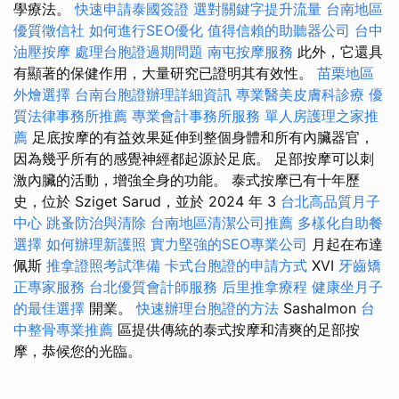
學療法。
快速申請泰國簽證
選對關鍵字提升流量
台南地區
優質徵信社
如何進行SEO優化
值得信賴的助聽器公司
台中
油壓按摩
處理台胞證過期問題
南屯按摩服務
此外，它還具
有顯著的保健作用，大量研究已證明其有效性。
苗栗地區
外燴選擇
台南台胞證辦理詳細資訊
專業醫美皮膚科診療
優
質法律事務所推薦
專業會計事務所服務
單人房護理之家推
薦
足底按摩的有益效果延伸到整個身體和所有內臟器官，
因為幾乎所有的感覺神經都起源於足底。 足部按摩可以刺
激內臟的活動，增強全身的功能。 泰式按摩已有十年歷
史，位於 Sziget Sarud，並於 2024 年 3
台北高品質月子
中心
跳蚤防治與清除
台南地區清潔公司推薦
多樣化自助餐
選擇
如何辦理新護照
實力堅強的SEO專業公司
月起在布達
佩斯
推拿證照考試準備
卡式台胞證的申請方式
XVI
牙齒矯
正專家服務
台北優質會計師服務
后里推拿療程
健康坐月子
的最佳選擇
開業。
快速辦理台胞證的方法
Sashalmon
台
中整骨專業推薦
區提供傳統的泰式按摩和清爽的足部按
摩，恭候您的光臨。