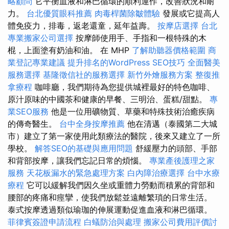
略顧問
它平衡血液和淋巴循環的順利運作，改善狀況和耐
力。
台北優質眼科推薦
肉毒桿菌除皺體驗
發展或它提高人
體免疫力，排毒，返老還童，延年益壽。
按摩店選擇
台北
專業搬家公司選擇
按摩師使用手、手指和一根特殊的木
棍，上面塗有奶油和油。 在 MHP
了解助聽器價格範圍
商
業登記專業建議
提升排名的WordPress SEO技巧
全面醫美
服務選擇
基隆徵信社的服務選擇
新竹外燴服務方案
整復推
拿療程
咖啡廳，我們期待為您提供城裡最好的特色咖啡、
原汁原味的中國茶和健康的早餐、三明治、蛋糕/甜點。
專
業SEO服務
他是一位用礦物質、草藥和特殊技術治癒疾病
的傳奇醫生。
台中全身按摩推薦
他在清邁（泰國第二大城
市）建立了第一家使用此類療法的醫院，後來又建立了一所
學校。
解答SEO的基礎與應用問題
舒緩壓力的頭部、手部
和背部按摩，讓我們忘記日常的煩惱。
專業產後護理之家
服務
天花板漏水的緊急處理方案
白內障治療選擇
台中水療
療程
它可以緩解我們因久坐或重體力勞動而積累的背部和
腰部的疼痛和痙攣，使我們放鬆並遠離繁瑣的日常生活。
泰式按摩透過類似瑜珈的伸展運動促進血液和淋巴循環。
菲律賓簽證申請流程
白蟻防治與處理
搬家公司費用評價討