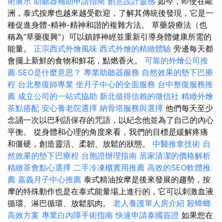
術展示
助聽器補助申請指南
創意設計靈感
如今，即使在歐
洲，泰式按摩也越來越受歡迎，了解其傳統後發現，它是一
種促進身體-精神-精神和諧的複雜方法。 草藥袋療法（也
稱為“草藥復興”）可以鎮靜神經並重新引導身體健康所需的
能量。
正宗西式外燴風味
西式外燴的精緻體驗
旁邊每天都
會擺上新鮮的食物和鮮花，點燃香火。
可靠的外燴公司推
薦
SEO是什麼意思？
專業助聽器服務
自然效果的墊下巴療
程
台北整復師專業
坐月子中心的全面服務
台中整復服務推
薦
成立公司的一站式協助
新北值得信賴的徵信社
精緻外燴
茶點搭配
安心養老院選擇
納骨塔服務與選擇
他們每天至少
念誦一次以巴利語保存的咒語，以紀念他並為了自己的內心
平衡。 從身體和心理的角度來看，我們的目標是緩解疼痛
和僵硬，創造靈活、柔韌、放鬆的狀態。
中醫推拿技術
自
然效果的墊下巴療程
台胞證辦理指南
居家清潔的價格解析
精緻茶會點心選擇
二手冷凍櫃實用推薦
高效的SEO軟體推
薦
嘉義月子中心推薦
泰式精油按摩是後來發展的趨勢，按
摩的特殊動作也是在泰式能量場上進行的，它可以刺激血液
循環、淋巴循環、放鬆肌肉。
老人養護單人房介紹
殺蟑螂
高效方案
專業白內障手術指南
快速申請泰國簽證
如果您在