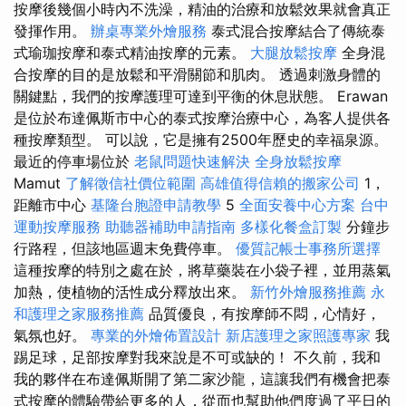
按摩後幾個小時內不洗澡，精油的治療和放鬆效果就會真正
發揮作用。
辦桌專業外燴服務
泰式混合按摩結合了傳統泰
式瑜珈按摩和泰式精油按摩的元素。
大腿放鬆按摩
全身混
合按摩的目的是放鬆和平滑關節和肌肉。 透過刺激身體的
關鍵點，我們的按摩護理可達到平衡的休息狀態。 Erawan
是位於布達佩斯市中心的泰式按摩治療中心，為客人提供各
種按摩類型。 可以說，它是擁有2500年歷史的幸福泉源。
最近的停車場位於
老鼠問題快速解決
全身放鬆按摩
Mamut
了解徵信社價位範圍
高雄值得信賴的搬家公司
1，
距離市中心
基隆台胞證申請教學
5
全面安養中心方案
台中
運動按摩服務
助聽器補助申請指南
多樣化餐盒訂製
分鐘步
行路程，但該地區週末免費停車。
優質記帳士事務所選擇
這種按摩的特別之處在於，將草藥裝在小袋子裡，並用蒸氣
加熱，使植物的活性成分釋放出來。
新竹外燴服務推薦
永
和護理之家服務推薦
品質優良，有按摩師不悶，心情好，
氣氛也好。
專業的外燴佈置設計
新店護理之家照護專家
我
踢足球，足部按摩對我來說是不可或缺的！ 不久前，我和
我的夥伴在布達佩斯開了第二家沙龍，這讓我們有機會把泰
式按摩的體驗帶給更多的人，從而也幫助他們度過了平日的