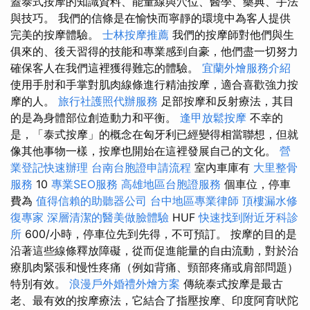
蓋泰式按摩的知識資料、能量線與穴位、醫學、藥典、手法
與技巧。 我們的信條是在愉快而寧靜的環境中為客人提供
完美的按摩體驗。
士林按摩推薦
我們的按摩師對他們與生
俱來的、後天習得的技能和專業感到自豪，他們盡一切努力
確保客人在我們這裡獲得難忘的體驗。
宜蘭外燴服務介紹
使用手肘和手掌對肌肉線條進行精油按摩，適合喜歡強力按
摩的人。
旅行社護照代辦服務
足部按摩和反射療法，其目
的是為身體部位創造動力和平衡。
逢甲放鬆按摩
不幸的
是，「泰式按摩」的概念在匈牙利已經變得相當聯想，但就
像其他事物一樣，按摩也開始在這裡發展自己的文化。
營
業登記快速辦理
台南台胞證申請流程
室內車庫有
大里整骨
服務
10
專業SEO服務
高雄地區台胞證服務
個車位，停車
費為
值得信賴的助聽器公司
台中地區專業律師
頂樓漏水修
復專家
深層清潔的醫美做臉體驗
HUF
快速找到附近牙科診
所
600/小時，停車位先到先得，不可預訂。 按摩的目的是
沿著這些線條釋放障礙，從而促進能量的自由流動，對於治
療肌肉緊張和慢性疼痛（例如背痛、頸部疼痛或肩部問題）
特別有效。
浪漫戶外婚禮外燴方案
傳統泰式按摩是最古
老、最有效的按摩療法，它結合了指壓按摩、印度阿育吠陀