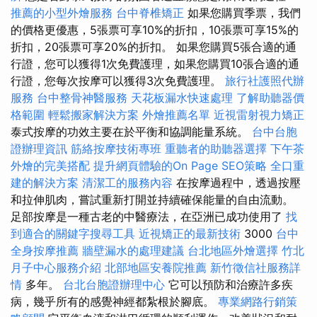
推薦的小型外燴服務
台中脊椎矯正
如果您購買季票，我們
的價格更優惠，5張票可享10%的折扣，10張票可享15%的
折扣，20張票可享20%的折扣。 如果您購買5張合適的通
行證，您可以獲得1次免費護理，如果您購買10張合適的通
行證，您每次按摩可以獲得3次免費護理。
旅行社護照代辦
服務
台中整骨神醫服務
天花板漏水快速處理
了解助聽器價
格範圍
輕鬆搬家解決方案
外燴推薦名單
近視雷射視力矯正
泰式按摩的功效主要在於平衡和協調能量系統。
台中台胞
證辦理資訊
筋絡按摩技術專班
重聽者的助聽器選擇
下午茶
外燴的完美搭配
提升網頁體驗的On Page SEO策略
全口重
建的解決方案
清潔工的服務內容
在按摩過程中，透過按壓
和拉伸肌肉，嘗試重新打開並持續確保能量的自由流動。
足部按摩是一種古老的中醫療法，在亞洲已成功使用了
找
到適合的關鍵字搜尋工具
近視矯正的最新技術
3000
台中
全身按摩推薦
牆壁漏水的處理建議
台北地區外燴選擇
竹北
月子中心服務介紹
北部地區安養院推薦
新竹徵信社服務詳
情
多年。
台北台胞證辦理中心
它可以預防和治療許多疾
病，幾乎所有的感覺神經都紮根於腳底。
專業網路行銷策