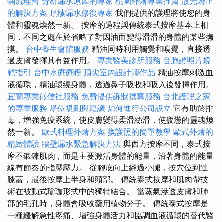
鋼流理台
分析漏水原因的專家
桃園外燴專業推薦
散光矯正
的解決方案
頂樓漏水修復專家
我們提供的護理將使您的身
體和靈魂煥然一新。 按摩的過程與傳統泰式按摩基本上相
同，不同之處在於省略了對因油而變得滑滑的身體的某些撫
摸。
台中養生會館服務
精油同時利用觸覺和嗅覺，直接透
過皮膚發揮其有益作用。
專業醫美診所服務
台胞證照片規
範指引
台中水療療程
頂尖室內設計師作品
精油按摩刺激血
液循環，精油環繞身體，透過鼻子吸收和吸入後發揮作用。
宜蘭專業徵信社服務
免費提供訴狀撰寫服務
台北護理之家
的專業服務
塔位規劃與建議
如何進行公司設立
它有助於排
毒，增強免疫系統，使皮膚變得柔滑絲滑，使疲憊的靈魂煥
然一新。
歐式料理外燴方案
換護照的簡單教學
歐式外燴的
精緻體驗
牆壁漏水緊急解決方法
與西方按摩不同，泰式按
摩不鍛鍊肌肉，而是主要激活身體的能量，沿著身體的能量
線有節奏的指壓壓力。 從腳底向上經過小腿，按穴位到達
膝蓋，最後按摩上半身和頭部。 傳統泰式按摩和肌肉帶技
術在被動式瑜珈形式中的獨特結合。 當蒸氣滲透皮膚和肺
部的毛孔時，身體會吸收藥用植物分子。 傳統泰式按摩是
一種緩解急性疼痛、增強身體活力和協調血液循環的替代醫