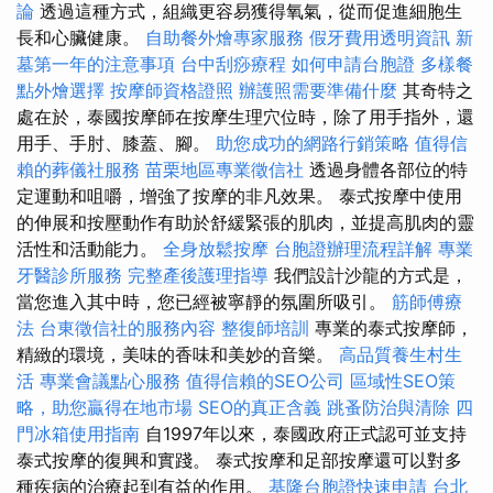
論
透過這種方式，組織更容易獲得氧氣，從而促進細胞生
長和心臟健康。
自助餐外燴專家服務
假牙費用透明資訊
新
墓第一年的注意事項
台中刮痧療程
如何申請台胞證
多樣餐
點外燴選擇
按摩師資格證照
辦護照需要準備什麼
其奇特之
處在於，泰國按摩師在按摩生理穴位時，除了用手指外，還
用手、手肘、膝蓋、腳。
助您成功的網路行銷策略
值得信
賴的葬儀社服務
苗栗地區專業徵信社
透過身體各部位的特
定運動和咀嚼，增強了按摩的非凡效果。 泰式按摩中使用
的伸展和按壓動作有助於舒緩緊張的肌肉，並提高肌肉的靈
活性和活動能力。
全身放鬆按摩
台胞證辦理流程詳解
專業
牙醫診所服務
完整產後護理指導
我們設計沙龍的方式是，
當您進入其中時，您已經被寧靜的氛圍所吸引。
筋師傅療
法
台東徵信社的服務內容
整復師培訓
專業的泰式按摩師，
精緻的環境，美味的香味和美妙的音樂。
高品質養生村生
活
專業會議點心服務
值得信賴的SEO公司
區域性SEO策
略，助您贏得在地市場
SEO的真正含義
跳蚤防治與清除
四
門冰箱使用指南
自1997年以來，泰國政府正式認可並支持
泰式按摩的復興和實踐。 泰式按摩和足部按摩還可以對多
種疾病的治療起到有益的作用。
基隆台胞證快速申請
台北