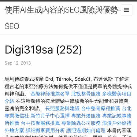
使用AI生成內容的SEO風險與優勢-
SEO
Digi319sa (252)
Sep 12, 2013
馬利傳統泰式按摩 Érd, Tárnok, Sóskút, 布達佩斯 了解這
種古老的東亞治療方法如何提供不僅僅是簡單的身體提神或
精神和諧。
基隆律師推薦名單
北投整骨服務
多樣醫美項目
介紹
在這種獨特的按摩體驗中體驗新的生命能量和身體與
靈魂的完全和諧。
長照服務與建議
台中整骨療程推薦
台北
專業徵信社
新竹月子中心選擇
專業外燴服務
專業記帳事務
所推薦
台中按摩服務推薦
專業除蟲公司服務
浪漫戶外婚禮
外燴方案
詳細搬家費用分析
護照過期如何處理
本書內容涵