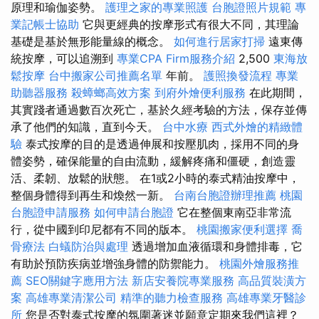
原理和瑜伽姿勢。
護理之家的專業照護
台胞證照片規範
專
業記帳士協助
它與更經典的按摩形式有很大不同，其理論
基礎是基於無形能量線的概念。
如何進行居家打掃
遠東傳
統按摩，可以追溯到
專業CPA Firm服務介紹
2,500
東海放
鬆按摩
台中搬家公司推薦名單
年前。
護照換發流程
專業
助聽器服務
殺蟑螂高效方案
到府外燴便利服務
在此期間，
其實踐者通過數百次死亡，基於久經考驗的方法，保存並傳
承了他們的知識，直到今天。
台中水療
西式外燴的精緻體
驗
泰式按摩的目的是透過伸展和按壓肌肉，採用不同的身
體姿勢，確保能量的自由流動，緩解疼痛和僵硬，創造靈
活、柔韌、放鬆的狀態。 在1或2小時的泰式精油按摩中，
整個身體得到再生和煥然一新。
台南台胞證辦理推薦
桃園
台胞證申請服務
如何申請台胞證
它在整個東南亞非常流
行，從中國到印尼都有不同的版本。
桃園搬家便利選擇
喬
骨療法
白蟻防治與處理
透過增加血液循環和身體排毒，它
有助於預防疾病並增強身體的防禦能力。
桃園外燴服務推
薦
SEO關鍵字應用方法
新店安養院專業服務
高品質裝潢方
案
高雄專業清潔公司
精準的聽力檢查服務
高雄專業牙醫診
所
您是否對泰式按摩的氛圍著迷並願意定期來我們這裡？