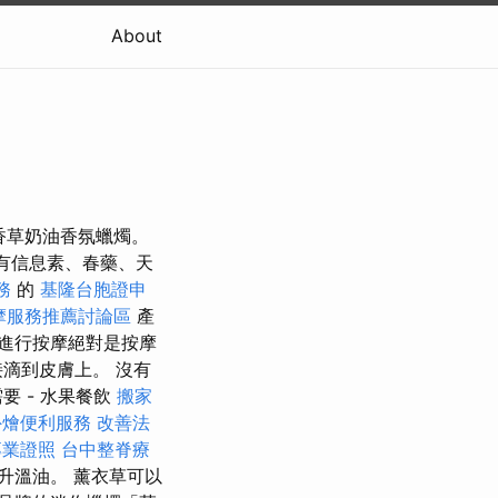
About
香草奶油香氛蠟燭。
有信息素、春藥、天
務
的
基隆台胞證申
摩服務推薦討論區
產
進行按摩絕對是按摩
滴到皮膚上。 沒有
 - 水果餐飲
搬家
外燴便利服務
改善法
專業證照
台中整脊療
升溫油。 薰衣草可以