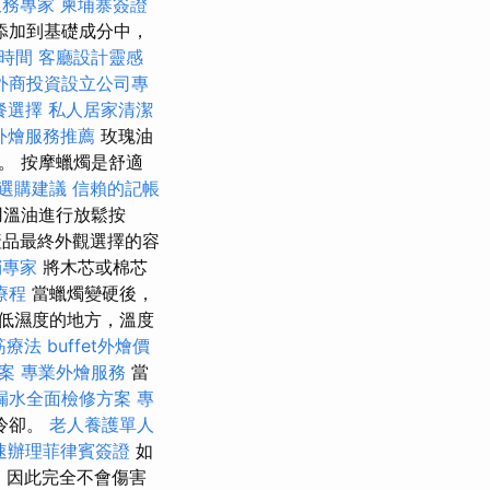
服務專家
柬埔寨簽證
添加到基礎成分中，
時間
客廳設計靈感
外商投資設立公司專
餐選擇
私人居家清潔
外燴服務推薦
玫瑰油
。 按摩蠟燭是舒適
選購建議
信賴的記帳
用溫油進行放鬆按
品最終外觀選擇的容
銷專家
將木芯或棉芯
療程
當蠟燭變硬後，
低濕度的地方，溫度
筋療法
buffet外燴價
案
專業外燴服務
當
漏水全面檢修方案
專
冷卻。
老人養護單人
速辦理菲律賓簽證
如
，因此完全不會傷害