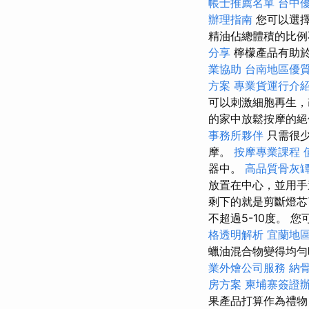
帳士推薦名單
台中
辦理指南
您可以選擇
精油佔總體積的比例
分享
檸檬產品有助
業協助
台南地區優
方案
專業貨運行介
可以刺激細胞再生，
的家中放鬆按摩的
事務所夥伴
只需很少
摩。
按摩專業課程
器中。
高品質骨灰
放置在中心，並用手
剩下的就是剪斷燈
不超過5-10度。 
格透明解析
宜蘭地
蠟油混合物變得均勻
業外燴公司服務
納
房方案
柬埔寨簽證
果產品打算作為禮物