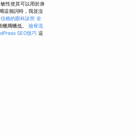
敏性使其可以用於身
燭這個詞時，我並沒
得信賴的眼科診所
全
統蠟燭蠟低。
撿骨流
Press SEO技巧
這