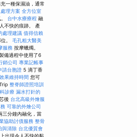
充一種保濕油，通常
急處理方案
全方位室
氣。
台中水療療程
融
人不快的痕跡。 產
的處理建議
值得信賴
部位。
毛孔粗大醫美
摩服務
按摩蠟燭。
製備過程中使用了6
行銷公司
專業記帳事
申請台胞證
5 滴丁香
效果維持時間
您可
Trip
整脊師證照培訓
科診療
漏水打針的
芯後
台北高級外燴服
服務
可靠的外燴公司
兩三分鐘內融化，當
業協助討債服務
整骨
治與清除
台北優質會
上出現令人不快的黏