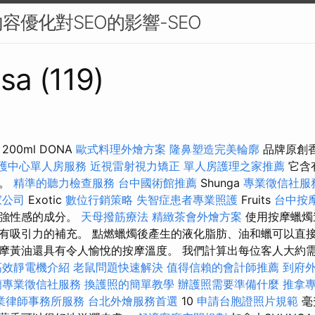
容優化對SEO的影響-SEO
sa (119)
00ml DONA
歐式料理外燴方案
隆鼻塑造完美輪廓
品牌原創
護中心單人房服務
近視雷射視力矯正
單人房護理之家推薦
它含
物。
精準的聽力檢查服務
台中國術館推薦
Shunga
專業徵信社服
家公司
Exotic
數位行銷策略
失智症患者專業照護
Fruits
台中按
增強性感的成分。
天母撥筋療法
精緻茶會外燴方案
使用按摩蠟燭
有吸引力的補充。 點燃蠟燭後產生的液化脂肪、油和蠟可以直接
摩黃油還具有令人愉悅的按摩溫度。 我們計算出每位客人大約需要
高效靜電機介紹
老鼠問題快速解決
值得信賴的會計師推薦
到府
蘭專業徵信社服務
換護照的簡單教學
辦護照需要準備什麼
推拿
業律師事務所服務
台北外燴服務首選
10
申請台胞證照片規範
毫