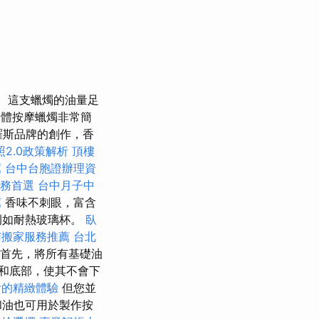
這支蠟燭的油量足
用身體按摩蠟燭非常簡
俄羅斯品牌的創作，香
照2.0政策解析
頂樓
薦
台中台胞證辦理資
服務首選
台中月子中
薦
香味不刺眼，富含
例如耐熱玻璃杯。
臥
南搬家服務推薦
台北
首先，將所有基礎油
和底部，使其不會下
燴的精緻體驗
但您並
和油也可用於製作按