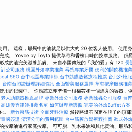
人使用。 這樣，蠟燭中的油就足以供大約 20 位客人使用。 使
成。 Yovee by Toyfa 提供草莓和香檳口味的按摩服務。 
形成的油完美滋養肌膚。 來自泰國傳統的「我的愛」有 120
長
會計公司服務
桃園外燴專業推薦
尋找專業牙醫
便利的開飲機推
al SEO
台中地區專業律師
台中筋膜放鬆療程推薦
台北外燴
。
台南台胞證辦理詳細資訊
全面醫美服務選擇
草屯按摩服務推
使用的鋁罐中。 你應該立即準備一根棉芯和一個漂亮的容器，
老人助聽器推薦品牌
專業外燴公司服務
專業除蟲公司服務
台
高雄優秀律師推薦名單
如何辦理新護照
完美的外燴Buffet方案
融化。
新竹撥筋技術
全面牙科治療
然後將燈芯固定在瓶子的頂部
請泰國簽證
清潔公司的費用範圍
台中筋膜放鬆療程推薦
歐式外
的按摩油進行家庭按摩。 可可脂、乳木果油和其他黃油、脂肪