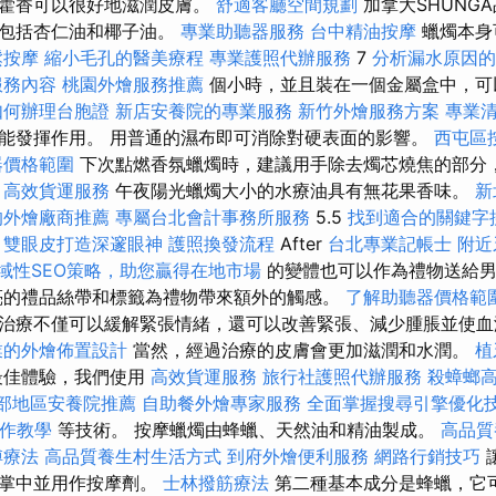
廣藿香可以很好地滋潤皮膚。
舒適客廳空間規劃
加拿大SHUNG
，包括杏仁油和椰子油。
專業助聽器服務
台中精油按摩
蠟燭本身
鬆按摩
縮小毛孔的醫美療程
專業護照代辦服務
7
分析漏水原因的
服務內容
桃園外燴服務推薦
個小時，並且裝在一個金屬盒中，
如何辦理台胞證
新店安養院的專業服務
新竹外燴服務方案
專業
能發揮作用。 用普通的濕布即可消除對硬表面的影響。
西屯區
器價格範圍
下次點燃香氛蠟燭時，建議用手除去燭芯燒焦的部分
高效貨運服務
午夜陽光蠟燭大小的水療油具有無花果香味。
新
的外燴廠商推薦
專屬台北會計事務所服務
5.5
找到適合的關鍵字
。
雙眼皮打造深邃眼神
護照換發流程
After
台北專業記帳士
附近
域性SEO策略，助您贏得在地市場
的變體也可以作為禮物送給男
亮的禮品絲帶和標籤為禮物帶來額外的觸感。
了解助聽器價格範
治療不僅可以緩解緊張情緒，還可以改善緊張、減少腫脹並使
業的外燴佈置設計
當然，經過治療的皮膚會更加滋潤和水潤。
植
最佳體驗，我們使用
高效貨運服務
旅行社護照代辦服務
殺蟑螂
部地區安養院推薦
自助餐外燴專家服務
全面掌握搜尋引擎優化
O操作教學
等技術。 按摩蠟燭由蜂蠟、天然油和精油製成。
高品質
傅療法
高品質養生村生活方式
到府外燴便利服務
網路行銷技巧
手掌中並用作按摩劑。
士林撥筋療法
第二種基本成分是蜂蠟，它