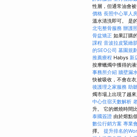
性層，但通常油會
價格
長照中心單人
溫水清洗即可。 是
北屯整骨服務
辦護
骨盆矯正
如果訂購
課程
音波拉皮緊緻
的SEO公司
墓園規
推薦療程
Habys
新
按摩蠟燭中獲得的液體
事務所介紹
牆壁漏
快被吸收，不會在
後護理之家服務
助
燭市場上出現了越來
中心住宿天數解析
升。 它的燃燒時間
泰國簽證
由於熔點低
數位行銷方案
專業
擇。
提升排名的Word