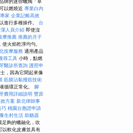
A品牌的迷你蠟燭「草
可以燃燒近
專業白內
專家
企業記帳高效
可以進行多種操作。
台
清潔人員介紹
即使沒
按摩推薦
推薦的月子
，使火焰乾淨均勻。
北按摩服務
通用產品
搜尋工具
小時，點燃
牙醫診所查詢
護照申
士，因為它聞起來像
圍
筋膜沾黏撥筋技術
血液循環正常化。
腳
牙費用詳細說明
豐原
高效方案
新北律師事
技巧
桃園台胞證申請
養生村生活
助聽器
讓足夠的蠟融化，吹
可以軟化皮膚並具有