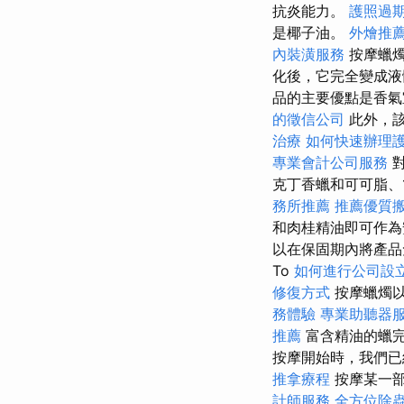
抗炎能力。
護照過
是椰子油。
外燴推
內裝潢服務
按摩蠟燭
化後，它完全變成液
品的主要優點是香
的徵信公司
此外，該
治療
如何快速辦理
專業會計公司服務
對
克丁香蠟和可可脂、
務所推薦
推薦優質
和肉桂精油即可作為
以在保固期內將產
To
如何進行公司設
修復方式
按摩蠟燭
務體驗
專業助聽器
推薦
富含精油的蠟完
按摩開始時，我們
推拿療程
按摩某一部
計師服務
全方位除