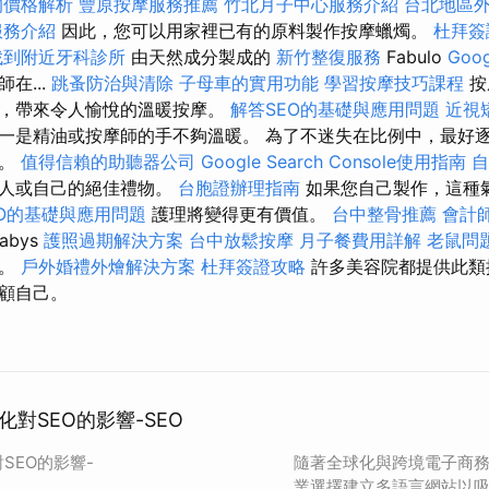
的價格解析
豐原按摩服務推薦
竹北月子中心服務介紹
台北地區
服務介紹
因此，您可以用家裡已有的原料製作按摩蠟燭。
杜拜簽
找到附近牙科診所
由天然成分製成的
新竹整復服務
Fabulo
Go
在...
跳蚤防治與清除
子母車的實用功能
學習按摩技巧課程
按
果，帶來令人愉悅的溫暖按摩。
解答SEO的基礎與應用問題
近視
一是精油或按摩師的手不夠溫暖。 為了不迷失在比例中，最好
味。
值得信賴的助聽器公司
Google Search Console使用指南
自
愛人或自己的絕佳禮物。
台胞證辦理指南
如果您自己製作，這種
EO的基礎與應用問題
護理將變得更有價值。
台中整骨推薦
會計
abys
護照過期解決方案
台中放鬆按摩
月子餐費用詳解
老鼠問
身。
戶外婚禮外燴解決方案
杜拜簽證攻略
許多美容院都提供此類
顧自己。
對SEO的影響-SEO
SEO的影響-
隨著全球化與跨境電子商
業選擇建立多語言網站以