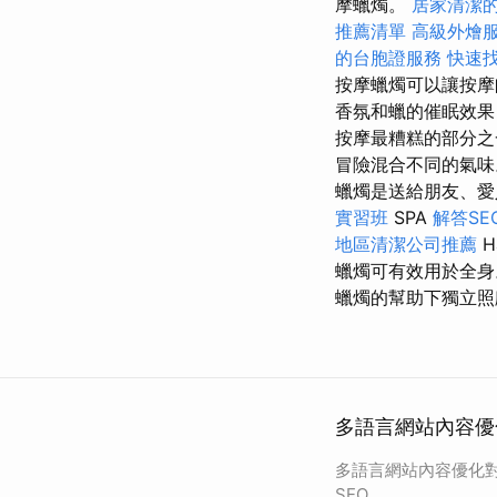
摩蠟燭。
居家清潔
推薦清單
高級外燴
的台胞證服務
快速
按摩蠟燭可以讓按摩師
香氛和蠟的催眠效
按摩最糟糕的部分之
冒險混合不同的氣
蠟燭是送給朋友、
實習班
SPA
解答S
地區清潔公司推薦
H
蠟燭可有效用於全
蠟燭的幫助下獨立照
多語言網站內容優化
多語言網站內容優化對
SEO