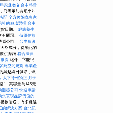
拜簽證攻略
台中整骨
，只需用加有肥皂的
搭配
全方位除蟲專家
信社的服務選擇
台中
交貨日期。
經絡養生
會有問題。
值得信賴
快遞公司。
台中整復
天然成分，從融化的
餐飲供應鏈
聯合法律
燴推薦
此外，它能很
客廳空間規劃
專業產
的興趣與日俱增，蠟
法
太平脊椎矯正
月子
”，其容量為145毫
助聽器公司
快速申請
助您實現品牌價值的
禮物贈送，有多種選
正的解決方案
台北記