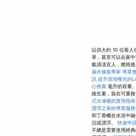
以供大約 10 位客
單，甚至可以在家中完
氣清淡宜人，燃燒後
漏水修復專家
專業
訊
提升當地曝光的Loc
心推薦
毫升的容量
維生素，裝在可重複
式冷凍櫃的實用指南
護理之家的專業服務
和丁香蠟在水浴中
沉或漂浮。
快速申
不總是需要使用經典