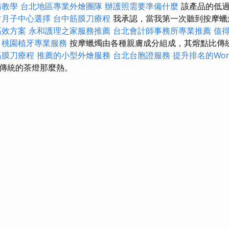
請教學
台北地區專業外燴團隊
辦護照需要準備什麼
該產品的低過
竹月子中心選擇
台中筋膜刀療程
我承認，當我第一次聽到按摩蠟
高效方案
永和護理之家服務推薦
台北會計師事務所專業推薦
值
桃園植牙專業服務
按摩蠟燭由各種親膚成分組成，其熔點比傳
筋膜刀療程
推薦的小型外燴服務
台北台胞證服務
提升排名的Word
傳統的茶燈那麼熱。