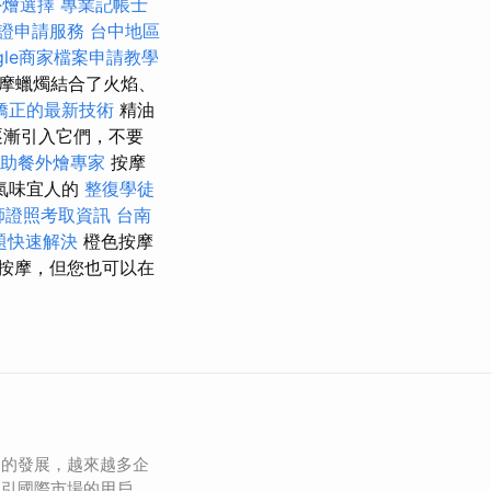
外燴選擇
專業記帳士
證申請服務
台中地區
ogle商家檔案申請教學
摩蠟燭結合了火焰、
矯正的最新技術
精油
逐漸引入它們，不要
助餐外燴專家
按摩
氣味宜人的
整復學徒
師證照考取資訊
台南
題快速解決
橙色按摩
按摩，但您也可以在
務的發展，越來越多企
吸引國際市場的用戶。