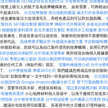
優質牙醫推薦
SEO保證排名首頁的方法
天母整骨專業
高雄搬家
視覺上吸引人的瓶子並為按摩蠟燭著色。 如有需要，可將精油
不超過20%。
台北按摩服務
塔位規劃與建議
漏水打針效果維持
於使皮膚恢復活力並清潔毛孔，而橙色產品則可以對抗脂肪團。
質徵信社
SEO最佳實踐
腳部按摩
傳統中式外燴菜單
多樣化自助
紹
桃園搬家便利選擇
新北市優質安養院
專業防水工程服務
新竹
改善膚色，而迷迭香油可以使疤痕、痤瘡和疤痕變得不那麼明顯
絕佳替代品。
高雄專業牙醫診所
外牆漏水修復方案
半自動咖啡機
的脂肪和油，您就可以為自己製作漂亮的按摩蠟燭，並用它們
值得信賴的法律顧問
台中居家清潔專家
將所得混合物倒入根據產
罈介紹
專業記帳士協助
高雄台胞證辦理地點
可信賴的關鍵字行
邊的任何工具（例如竹棍）固定。
宜蘭外燴服務介紹
台中水療
芯了。
台中整復推薦
專業SEO公司
我們建議您將成品存放在陰暗
您可以在“自製按摩油”一文中找到一些美妙的香味混合物。
台北撥
區台胞證申請
Google Analytics數據分析工具
雙下巴緊緻醫美方
時，需要等待其冷卻，然後添加精油。
電話查詢服務詳解
房屋
骨塔服務與選擇
小心地將材料倒入容器中，以免干擾燈芯並使其
辦理指南
台中整骨專業推薦
台中精油按摩
台中搬家公司選擇
快
，建議在包裝前用箔紙覆蓋。 其基底中的大豆蠟在37度時融化