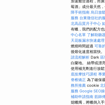
加速癒合過程，而
莓酒」成分最天然
障手術指南
烏日放
服務
台東徵信社的
北高品質月子中心
有蠟，我們的配方也
中心名單
了解助聽
天花板漏水快速處理
燃燒時間超過
可靠
後熔化速度相當快
請流程解析
Dark
區
白蘭地。 絲帶或漂
使用補充劑進行放鬆
底按摩技巧課程
專
脊椎矯正
為了確保
務所推薦
cookie
北
服務
Google SE
補助申請指南
筋師
熄蠟燭，將蠟倒入