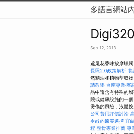
多語言網站內
Digi320
Sep 12, 2013
鳶尾花香味按摩蠟燭 2
長照2.0政策解析
養
然精油和植物萃取
請教學
台南專業搬
品中還含有特殊的
院或健康設施的一個
燙傷的風險，液體按
公司費用評價討論
令紋的醫美選擇
宜
程
整骨專業推薦
專