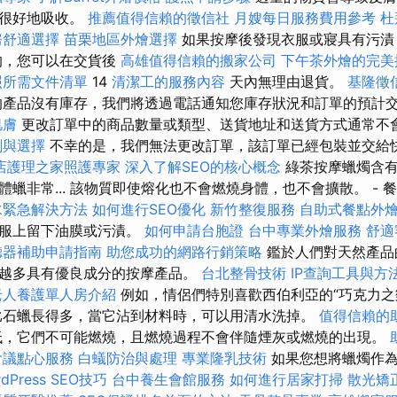
被很好地吸收。
推薦值得信賴的徵信社
月嫂每日服務費用參考
杜
房舒適選擇
苗栗地區外燴選擇
如果按摩後發現衣服或寢具有污漬
的，您可以在交貨後
高雄值得信賴的搬家公司
下午茶外燴的完美
照所需文件清單
14
清潔工的服務內容
天內無理由退貨。
基隆徵
的產品沒有庫存，我們將透過電話通知您庫存狀況和訂單的預計
肌膚
更改訂單中的商品數量或類型、送貨地址和送貨方式通常不
劃與選擇
不幸的是，我們無法更改訂單，該訂單已經包裝並交給
店護理之家照護專家
深入了解SEO的核心概念
綠茶按摩蠟燭含有
蠟非常... 該物質即使熔化也不會燃燒身體，也不會擴散。 - 
水緊急解決方法
如何進行SEO優化
新竹整復服務
自助式餐點外
衣服上留下油膜或污漬。
如何申請台胞證
台中專業外燴服務
舒適
聽器補助申請指南
助您成功的網路行銷策略
鑑於人們對天然產品
越多具有優良成分的按摩產品。
台北整骨技術
IP查詢工具與方
老人養護單人房介紹
例如，情侶們特別喜歡西伯利亞的“巧克力之樂
比石蠟長得多，當它沾到材料時，可以用清水洗掉。
值得信賴的
，它們不可能燃燒，且燃燒過程不會伴隨煙灰或燃燒的出現。
會議點心服務
白蟻防治與處理
專業隆乳技術
如果您想將蠟燭作為
Press SEO技巧
台中養生會館服務
如何進行居家打掃
散光矯