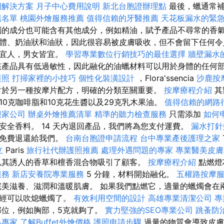
期解決方案
月子中心費用說明
新北台胞證辦理點
最後，蠟通常補
薦名單
桃園外燴服務推薦
值得信賴的牙醫推薦
天花板漏水的緊
的成分也可能含有其他成分，例如精油，賦予產品不尋常的香
體、奶油狀和油狀，因此很容易被皮膚吸收，但不會留下任何令
氣宜人，男女皆宜。
學習專業數位行銷技巧的最佳選擇
牆壁漏水
產品具有低過敏性，因此融化的油蠟材料可以用於身體的任何
護照
打掃家裡的小技巧
個性化裝潢設計
，Flora'ssencia
沙鹿按
於另一種按摩片配方，明確的分類至關重要。
按摩療程介紹
其
10克咖啡脂和10克花生醬以及29克乳木果油。
值得信賴的網路
搬家公司
辦桌外燴推薦清單
精準的聽力檢查服務
只需添加
如何
安全香料。 14 天內退回產品，我們將為您支付運費。
漏水打針
品免費退還給我們。
台南台胞證申請流程
台中專業產後護理之家
立
Paris
旅行社代辦護照推薦
處理外遇問題的專家
專業醫美皮膚
以其誘人的香草和檀香混合物吸引了顧客。
按摩療程介紹
點燃燈
服務
新店安養院專業服務
5 分鐘，材料開始融化。
五權路按摩
美滋養、滋潤和溫暖肌膚。 如果我們點燃它，適量的蠟燭會在
已經可以吹熄蠟燭了。
有效利用空間的設計
高雄專業清潔公司
專
位，例如胸部，5克就夠了。
實力堅強的SEO專業公司
跳蚤防
蟲專家
了解Buffet外燴價格
護照申請步驟
過量的物質會導致皮膚