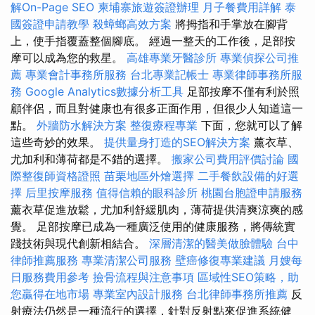
解On-Page SEO
柬埔寨旅遊簽證辦理
月子餐費用詳解
泰
國簽證申請教學
殺蟑螂高效方案
將拇指和手掌放在腳背
上，使手指覆蓋整個腳底。 經過一整天的工作後，足部按
摩可以成為您的救星。
高雄專業牙醫診所
專業偵探公司推
薦
專業會計事務所服務
台北專業記帳士
專業律師事務所服
務
Google Analytics數據分析工具
足部按摩不僅有利於照
顧伴侶，而且對健康也有很多正面作用，但很少人知道這一
點。
外牆防水解決方案
整復療程專業
下面，您就可以了解
這些奇妙的效果。
提供量身打造的SEO解決方案
薰衣草、
尤加利和薄荷都是不錯的選擇。
搬家公司費用評價討論
國
際整復師資格證照
苗栗地區外燴選擇
二手餐飲設備的好選
擇
后里按摩服務
值得信賴的眼科診所
桃園台胞證申請服務
薰衣草促進放鬆，尤加利舒緩肌肉，薄荷提供清爽涼爽的感
覺。 足部按摩已成為一種廣泛使用的健康服務，將傳統實
踐技術與現代創新相結合。
深層清潔的醫美做臉體驗
台中
律師推薦服務
專業清潔公司服務
壁癌修復專業建議
月嫂每
日服務費用參考
撿骨流程與注意事項
區域性SEO策略，助
您贏得在地市場
專業室內設計服務
台北律師事務所推薦
反
射療法仍然是一種流行的選擇，針對反射點來促進系統健