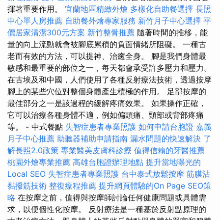
揮著重要作用。
宜蘭地區精緻外燴
多樣化自助餐選擇
長照
中心單人房推薦
自助餐外燴專家服務
新竹月子中心選擇
平
價居家清潔300元方案
新竹整骨推薦
隨著時間的推移，能
量的向上流動就會被腳底累積的負面情緒所阻礙。 一種古
老而有效的方法，可以提神、治癒全身。 腳是我們身體最
敏感和最重要的部位之一，每天都會承受許多壓力和壓力。
在古埃及和中國，人們使用了各種反射療法技術，透過按摩
腳上的某些穴位對整個身體產生積極的作用。 足部按摩的
最佳部分之一是該過程的緩解疼痛效果。 如果操作正確，
它可以治療各種身體不適，例如偏頭痛、頸部或背部疼痛
等。 - 中式餐點
失智症患者專業照護
如何申請台胞證
嘉義
月子中心推薦
助聽器補助申請指南
漏水問題的快速解決
了
解長照2.0政策
專業醫美皮膚科診療
值得信賴的牙醫推薦
桃園外燴專業推薦
高雄台胞證辦理地點
提升當地曝光的
Local SEO
失智症患者專業照護
台中泰式放鬆按摩
筋膜沾
黏撥筋技術
整復療程推薦
提升網頁體驗的On Page SEO策
略
在按摩之前，值得與按摩師討論任何健康問題或具體需
求，以便個性化按摩。 反射療法是一種基於反射點原理的