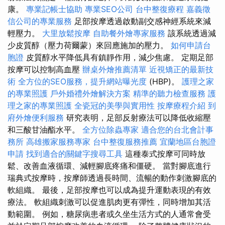
康。
專業記帳士協助
專業SEO公司
台中整復療程
嘉義徵
信公司的專業服務
足部按摩透過啟動副交感神經系統來減
輕壓力。
大里放鬆按摩
自助餐外燴專家服務
該系統透過減
少皮質醇（壓力荷爾蒙）來回應施加的壓力。
如何申請台
胞證
皮質醇水平降低具有鎮靜作用，減少焦慮。 定期足部
按摩可以控制高血壓
辦桌外燴推薦清單
近視矯正的最新技
術
全方位的SEO服務，提升網站曝光度
(HBP)。
護理之家
的專業照護
戶外婚禮外燴解決方案
精準的聽力檢查服務
護
理之家的專業照護
全瓷冠的美學與實用性
按摩療程介紹
到
府外燴便利服務
研究表明，足部反射療法可以降低收縮壓
和三酸甘油酯水平。
全方位除蟲專家
適合您的台北會計事
務所
高雄搬家服務專家
台中整復服務推薦
宜蘭地區台胞證
申請
找到適合的關鍵字搜尋工具
這種泰式按摩可同時放
鬆、改善血液循環、減輕腳底疼痛和僵硬。 當對腳底進行
瑞典式按摩時，按摩師透過長時間、流暢的動作刺激腳底的
軟組織。 最後，足部按摩也可以成為提升運動表現的有效
療法。 軟組織刺激可以促進肌肉更有彈性，同時增加其活
動範圍。 例如，糖尿病患者或久坐生活方式的人通常會受