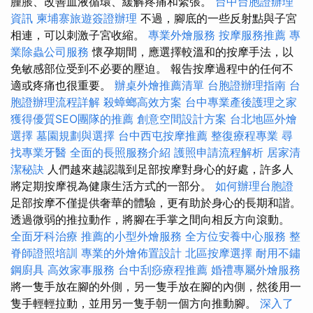
腫脹、改善血液循環、緩解疼痛和緊張。
台中台胞證辦理
資訊
柬埔寨旅遊簽證辦理
不過，腳底的一些反射點與子宮
相連，可以刺激子宮收縮。
專業外燴服務
按摩服務推薦
專
業除蟲公司服務
懷孕期間，應選擇較溫和的按摩手法，以
免敏感部位受到不必要的壓迫。 報告按摩過程中的任何不
適或疼痛也很重要。
辦桌外燴推薦清單
台胞證辦理指南
台
胞證辦理流程詳解
殺蟑螂高效方案
台中專業產後護理之家
獲得優質SEO團隊的推薦
創意空間設計方案
台北地區外燴
選擇
墓園規劃與選擇
台中西屯按摩推薦
整復療程專業
尋
找專業牙醫
全面的長照服務介紹
護照申請流程解析
居家清
潔秘訣
人們越來越認識到足部按摩對身心的好處，許多人
將定期按摩視為健康生活方式的一部分。
如何辦理台胞證
足部按摩不僅提供奢華的體驗，更有助於身心的長期和諧。
透過微弱的推拉動作，將腳在手掌之間向相反方向滾動。
全面牙科治療
推薦的小型外燴服務
全方位安養中心服務
整
脊師證照培訓
專業的外燴佈置設計
北區按摩選擇
耐用不鏽
鋼廚具
高效家事服務
台中刮痧療程推薦
婚禮專屬外燴服務
將一隻手放在腳的外側，另一隻手放在腳的內側，然後用一
隻手輕輕拉動，並用另一隻手朝一個方向推動腳。
深入了