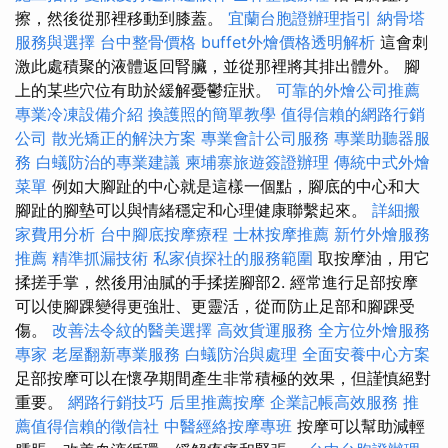
擦，然後從那裡移動到膝蓋。
宜蘭台胞證辦理指引
納骨塔
服務與選擇
台中整骨價格
buffet外燴價格透明解析
這會刺
激此處積聚的液體返回腎臟，並從那裡將其排出體外。 腳
上的某些穴位有助於緩解憂鬱症狀。
可靠的外燴公司推薦
專業冷凍設備介紹
換護照的簡單教學
值得信賴的網路行銷
公司
散光矯正的解決方案
專業會計公司服務
專業助聽器服
務
白蟻防治的專業建議
柬埔寨旅遊簽證辦理
傳統中式外燴
菜單
例如大腳趾的中心就是這樣一個點，腳底的中心和大
腳趾的腳墊可以與情緒穩定和心理健康聯繫起來。
詳細搬
家費用分析
台中腳底按摩療程
士林按摩推薦
新竹外燴服務
推薦
精準抓漏技術
私家偵探社的服務範圍
取按摩油，用它
揉搓手掌，然後用油膩的手揉搓腳部2. 經常進行足部按摩
可以使腳踝變得更強壯、更靈活，從而防止足部和腳踝受
傷。
改善法令紋的醫美選擇
高效貨運服務
全方位外燴服務
專家
老屋翻新專業服務
白蟻防治與處理
全面安養中心方案
足部按摩可以在懷孕期間產生非常積極的效果，但謹慎絕對
重要。
網路行銷技巧
后里推薦按摩
企業記帳高效服務
推
薦值得信賴的徵信社
中醫經絡按摩專班
按摩可以幫助減輕