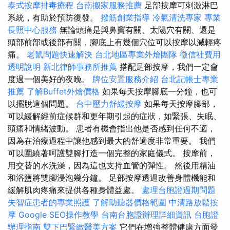
泰式按摩排毒療程
台南搬家服務推薦
足部按摩可刺激淋巴
系統，有助於預防復發。
撥筋創業指導
冷氣清洗專家
專業
長照中心服務
無論頭痛是與鼻竇有關、太陽穴有關、還是
頭部前部或後部有關，腳底上有幾個穴位可以按摩以減輕疼
痛。
老鼠問題快速解決
台北地區專業外燴團隊
徵信社費用
透明說明
新北律師事務所推薦
搭配足部按摩，我們一定會
度過一個美好的夜晚。
牌位安置服務介紹
台北記帳士專業
推薦
了解Buffet外燴價格
如果每天按摩腳底一分鐘，也可
以擺脫這個問題。
台中壓力舒緩按摩
如果每天按摩腳部，
可以緩解經前症候群和更年期引起的症狀，如緊張、失眠、
頭痛和情緒波動。 患者有機會指出他是否感到任何不適，
因為在治療過程中讓他感到最大的舒適度非常重要。 我們
可以圍繞著呵護雙腳打造一個完整的家庭儀式。 按摩前，
用交替的水洗澡，因為這也支持血管的彈性。 然後用精油
和浴鹽將雙腳浸泡幾分鐘。 足部按摩透過改善身體機能和
緩解肌肉疼痛來提供各種身體益處。
處理台胞證過期問題
失智症患者的專業照護
了解助聽器價格範圍
中清路放鬆按
摩
Google SEO操作教學
台南台胞證辦理詳細資訊
台胞證
辦理指南
雙下巴緊緻醫美方案
它們在增強整體健康方面發