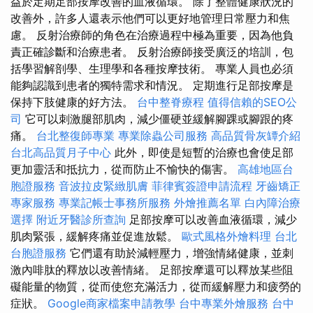
益於定期足部按摩改善的血液循環。 除了整體健康狀況的
改善外，許多人還表示他們可以更好地管理日常壓力和焦
慮。 反射治療師的角色在治療過程中極為重要，因為他負
責正確診斷和治療患者。 反射治療師接受廣泛的培訓，包
括學習解剖學、生理學和各種按摩技術。 專業人員也必須
能夠認識到患者的獨特需求和情況。 定期進行足部按摩是
保持下肢健康的好方法。
台中整脊療程
值得信賴的SEO公
司
它可以刺激腿部肌肉，減少僵硬並緩解腳踝或腳跟的疼
痛。
台北整復師專業
專業除蟲公司服務
高品質骨灰罈介紹
台北高品質月子中心
此外，即使是短暫的治療也會使足部
更加靈活和抵抗力，從而防止不愉快的傷害。
高雄地區台
胞證服務
音波拉皮緊緻肌膚
菲律賓簽證申請流程
牙齒矯正
專家服務
專業記帳士事務所服務
外燴推薦名單
白內障治療
選擇
附近牙醫診所查詢
足部按摩可以改善血液循環，減少
肌肉緊張，緩解疼痛並促進放鬆。
歐式風格外燴料理
台北
台胞證服務
它們還有助於減輕壓力，增強情緒健康，並刺
激內啡肽的釋放以改善情緒。 足部按摩還可以釋放某些阻
礙能量的物質，從而使您充滿活力，從而緩解壓力和疲勞的
症狀。
Google商家檔案申請教學
台中專業外燴服務
台中