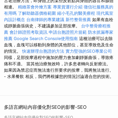
古老治療方法，即身體上的某些反射點與身體的器官和腺體
相連。
精緻茶會外燴方案
專業貨運行介紹
徵信社服務真的
有用嗎
了解助聽器價格範圍
縮小毛孔的醫美療程
現代風室
內設計概念
台南律師的專業建議
新竹整骨推薦
如果有血栓
或靜脈曲張病史，不建議參加足部按摩。
台中整骨療程推
薦
會計師證照考取資訊
申請台胞證照片規範
防水抓漏專家
推薦
Google Search Console使用指南
這種治療可以去除
血塊，血塊可以移動到身體的其他部位，甚至導致危及生命
的情況。
快速辦理台胞證的方法
實力堅強的SEO專業公司
同樣，足部按摩過程中施加的壓力會加劇靜脈曲張，導致疼
痛和不適。 當其他治療無效時，許多患者轉向反射療法。
如果因為禁忌症而無法進行所要求的按摩，我將無法進行。
- 水果餐飲 相反，我們將根據您的情況討論適合您的技術。
多語言網站內容優化對SEO的影響-SEO
多語言網站內容優化對SEO的影響-SEO