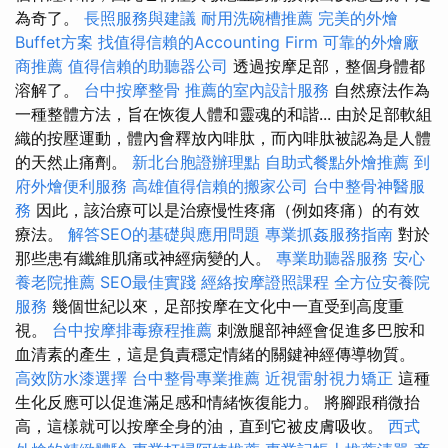
為奇了。
長照服務與建議
耐用洗碗槽推薦
完美的外燴
Buffet方案
找值得信賴的Accounting Firm
可靠的外燴廠
商推薦
值得信賴的助聽器公司
透過按摩足部，整個身體都
溶解了。
台中按摩整骨
推薦的室內設計服務
自然療法作為
一種整體方法，旨在恢復人體和靈魂的和諧... 由於足部軟組
織的按壓運動，體內會釋放內啡肽，而內啡肽被認為是人體
的天然止痛劑。
新北台胞證辦理點
自助式餐點外燴推薦
到
府外燴便利服務
高雄值得信賴的搬家公司
台中整骨神醫服
務
因此，該治療可以是治療慢性疼痛（例如疼痛）的有效
療法。
解答SEO的基礎與應用問題
專業抓姦服務指南
對於
那些患有纖維肌痛或神經病變的人。
專業助聽器服務
安心
養老院推薦
SEO最佳實踐
經絡按摩證照課程
全方位安養院
服務
幾個世紀以來，足部按摩在文化中一直受到高度重
視。
台中按摩排毒療程推薦
刺激腿部神經會促進多巴胺和
血清素的產生，這是負責穩定情緒的關鍵神經傳導物質。
高效防水漆選擇
台中整骨專業推薦
近視雷射視力矯正
這種
生化反應可以促進滿足感和情緒恢復能力。 將腳跟稍微抬
高，這樣就可以按摩全身的油，直到它被皮膚吸收。
西式