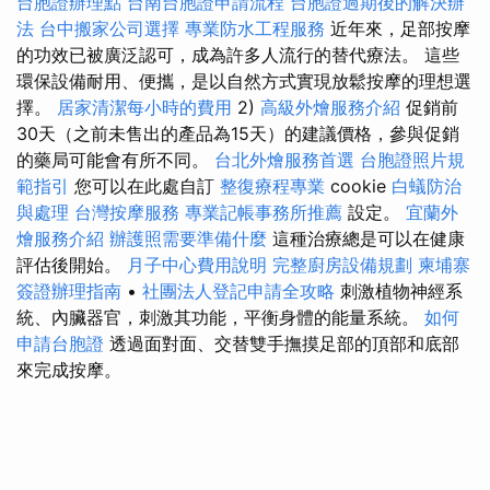
台胞證辦理點
台南台胞證申請流程
台胞證過期後的解決辦
法
台中搬家公司選擇
專業防水工程服務
近年來，足部按摩
的功效已被廣泛認可，成為許多人流行的替代療法。 這些
環保設備耐用、便攜，是以自然方式實現放鬆按摩的理想選
擇。
居家清潔每小時的費用
2)
高級外燴服務介紹
促銷前
30天（之前未售出的產品為15天）的建議價格，參與促銷
的藥局可能會有所不同。
台北外燴服務首選
台胞證照片規
範指引
您可以在此處自訂
整復療程專業
cookie
白蟻防治
與處理
台灣按摩服務
專業記帳事務所推薦
設定。
宜蘭外
燴服務介紹
辦護照需要準備什麼
這種治療總是可以在健康
評估後開始。
月子中心費用說明
完整廚房設備規劃
柬埔寨
簽證辦理指南
•
社團法人登記申請全攻略
刺激植物神經系
統、內臟器官，刺激其功能，平衡身體的能量系統。
如何
申請台胞證
透過面對面、交替雙手撫摸足部的頂部和底部
來完成按摩。