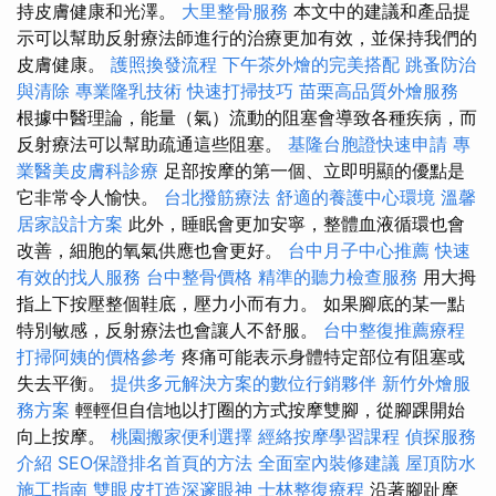
持皮膚健康和光澤。
大里整骨服務
本文中的建議和產品提
示可以幫助反射療法師進行的治療更加有效，並保持我們的
皮膚健康。
護照換發流程
下午茶外燴的完美搭配
跳蚤防治
與清除
專業隆乳技術
快速打掃技巧
苗栗高品質外燴服務
根據中醫理論，能量（氣）流動的阻塞會導致各種疾病，而
反射療法可以幫助疏通這些阻塞。
基隆台胞證快速申請
專
業醫美皮膚科診療
足部按摩的第一個、立即明顯的優點是
它非常令人愉快。
台北撥筋療法
舒適的養護中心環境
溫馨
居家設計方案
此外，睡眠會更加安寧，整體血液循環也會
改善，細胞的氧氣供應也會更好。
台中月子中心推薦
快速
有效的找人服務
台中整骨價格
精準的聽力檢查服務
用大拇
指上下按壓整個鞋底，壓力小而有力。 如果腳底的某一點
特別敏感，反射療法也會讓人不舒服。
台中整復推薦療程
打掃阿姨的價格參考
疼痛可能表示身體特定部位有阻塞或
失去平衡。
提供多元解決方案的數位行銷夥伴
新竹外燴服
務方案
輕輕但自信地以打圈的方式按摩雙腳，從腳踝開始
向上按摩。
桃園搬家便利選擇
經絡按摩學習課程
偵探服務
介紹
SEO保證排名首頁的方法
全面室內裝修建議
屋頂防水
施工指南
雙眼皮打造深邃眼神
士林整復療程
沿著腳趾摩