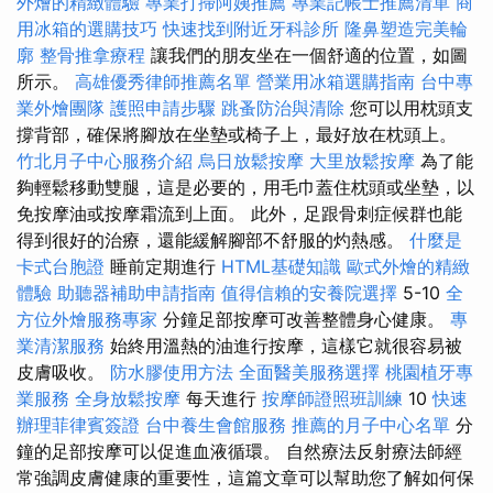
外燴的精緻體驗
專業打掃阿姨推薦
專業記帳士推薦清單
商
用冰箱的選購技巧
快速找到附近牙科診所
隆鼻塑造完美輪
廓
整骨推拿療程
讓我們的朋友坐在一個舒適的位置，如圖
所示。
高雄優秀律師推薦名單
營業用冰箱選購指南
台中專
業外燴團隊
護照申請步驟
跳蚤防治與清除
您可以用枕頭支
撐背部，確保將腳放在坐墊或椅子上，最好放在枕頭上。
竹北月子中心服務介紹
烏日放鬆按摩
大里放鬆按摩
為了能
夠輕鬆移動雙腿，這是必要的，用毛巾蓋住枕頭或坐墊，以
免按摩油或按摩霜流到上面。 此外，足跟骨刺症候群也能
得到很好的治療，還能緩解腳部不舒服的灼熱感。
什麼是
卡式台胞證
睡前定期進行
HTML基礎知識
歐式外燴的精緻
體驗
助聽器補助申請指南
值得信賴的安養院選擇
5-10
全
方位外燴服務專家
分鐘足部按摩可改善整體身心健康。
專
業清潔服務
始終用溫熱的油進行按摩，這樣它就很容易被
皮膚吸收。
防水膠使用方法
全面醫美服務選擇
桃園植牙專
業服務
全身放鬆按摩
每天進行
按摩師證照班訓練
10
快速
辦理菲律賓簽證
台中養生會館服務
推薦的月子中心名單
分
鐘的足部按摩可以促進血液循環。 自然療法反射療法師經
常強調皮膚健康的重要性，這篇文章可以幫助您了解如何保