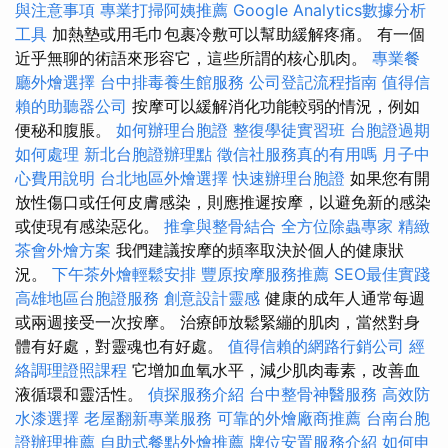
與注意事項
專業打掃阿姨推薦
Google Analytics數據分析
工具
加熱墊或用毛巾包裹冷敷可以幫助緩解疼痛。 有一個
近乎無聊的術語來形容它，這些所謂的核心肌肉。
專業餐
廳外燴選擇
台中排毒養生館服務
公司登記流程指南
值得信
賴的助聽器公司
按摩可以緩解消化功能較弱的情況，例如
便秘和腹脹。
如何辦理台胞證
整復學徒實習班
台胞證過期
如何處理
新北台胞證辦理點
徵信社服務真的有用嗎
月子中
心費用說明
台北地區外燴選擇
快速辦理台胞證
如果您有開
放性傷口或任何皮膚感染，則應推遲按摩，以避免新的感染
或使現有感染惡化。
推拿與整骨結合
全方位除蟲專家
精緻
茶會外燴方案
我們建議按摩的頻率取決於個人的健康狀
況。
下午茶外燴輕鬆安排
豐原按摩服務推薦
SEO最佳實踐
高雄地區台胞證服務
創意設計靈感
健康的成年人通常每週
或兩週接受一次按摩。 治療師放鬆緊繃的肌肉，當然對身
體有好處，對靈魂也有好處。
值得信賴的網路行銷公司
經
絡調理證照課程
它增加血氧水平，減少肌肉毒素，改善血
液循環和靈活性。
偵探服務介紹
台中整骨神醫服務
高效防
水漆選擇
老屋翻新專業服務
可靠的外燴廠商推薦
台南台胞
證辦理推薦
自助式餐點外燴推薦
牌位安置服務介紹
如何申