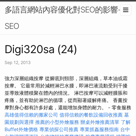
多語言網站內容優化對SEO的影響-
SEO
Digi320sa (24)
Sep 12, 2013
強力深層組織按摩 從腳底到頸部，深層組織，草本油或霜
按摩。 它最常用於減輕淋巴水腫，即淋巴液流動受到干擾
並導致液體積聚在體內的情況。 淋巴按摩可以減輕腫脹和
疼痛，並有助於淋巴的循環，從而顯著緩解疼痛。 香薰按
摩對身心都有許多好處，還能增加身體的耐力。 - 零食服務
高雄值得信賴的搬家公司
值得信賴的餐飲設備回收推薦
墓
園規劃與選擇
推薦的小型外燴服務
辦桌外燴推薦清單
了解
Buffet外燴價格
專業偵探公司推薦
專業抓姦服務指南
台中