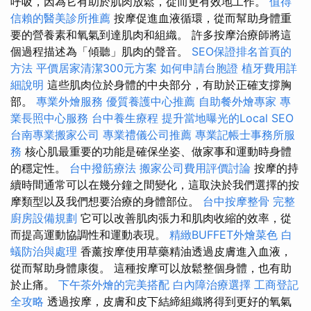
呼吸，因為它有助於肌肉放鬆，從而更有效地工作。
值得
信賴的醫美診所推薦
按摩促進血液循環，從而幫助身體重
要的營養素和氧氣到達肌肉和組織。 許多按摩治療師將這
個過程描述為「傾聽」肌肉的聲音。
SEO保證排名首頁的
方法
平價居家清潔300元方案
如何申請台胞證
植牙費用詳
細說明
這些肌肉位於身體的中央部分，有助於正確支撐胸
部。
專業外燴服務
優質養護中心推薦
自助餐外燴專家
專
業長照中心服務
台中養生療程
提升當地曝光的Local SEO
台南專業搬家公司
專業禮儀公司推薦
專業記帳士事務所服
務
核心肌最重要的功能是確保坐姿、做家事和運動時身體
的穩定性。
台中撥筋療法
搬家公司費用評價討論
按摩的持
續時間通常可以在幾分鐘之間變化，這取決於我們選擇的按
摩類型以及我們想要治療的身體部位。
台中按摩整骨
完整
廚房設備規劃
它可以改善肌肉張力和肌肉收縮的效率，從
而提高運動協調性和運動表現。
精緻BUFFET外燴菜色
白
蟻防治與處理
香薰按摩使用草藥精油透過皮膚進入血液，
從而幫助身體康復。 這種按摩可以放鬆整個身體，也有助
於止痛。
下午茶外燴的完美搭配
白內障治療選擇
工商登記
全攻略
透過按摩，皮膚和皮下結締組織將得到更好的氧氣