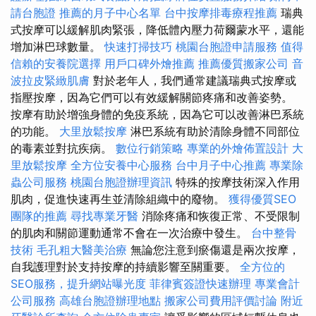
請台胞證
推薦的月子中心名單
台中按摩排毒療程推薦
瑞典
式按摩可以緩解肌肉緊張，降低體內壓力荷爾蒙水平，還能
增加淋巴球數量。
快速打掃技巧
桃園台胞證申請服務
值得
信賴的安養院選擇
用戶口碑外燴推薦
推薦優質搬家公司
音
波拉皮緊緻肌膚
對於老年人，我們通常建議瑞典式按摩或
指壓按摩，因為它們可以有效緩解關節疼痛和改善姿勢。
按摩有助於增強身體的免疫系統，因為它可以改善淋巴系統
的功能。
大里放鬆按摩
淋巴系統有助於清除身體不同部位
的毒素並對抗疾病。
數位行銷策略
專業的外燴佈置設計
大
里放鬆按摩
全方位安養中心服務
台中月子中心推薦
專業除
蟲公司服務
桃園台胞證辦理資訊
特殊的按摩技術深入作用
肌肉，促進快速再生並清除組織中的廢物。
獲得優質SEO
團隊的推薦
尋找專業牙醫
消除疼痛和恢復正常、不受限制
的肌肉和關節運動通常不會在一次治療中發生。
台中整骨
技術
毛孔粗大醫美治療
無論您注意到瘀傷還是兩次按摩，
自我護理對於支持按摩的持續影響至關重要。
全方位的
SEO服務，提升網站曝光度
菲律賓簽證快速辦理
專業會計
公司服務
高雄台胞證辦理地點
搬家公司費用評價討論
附近