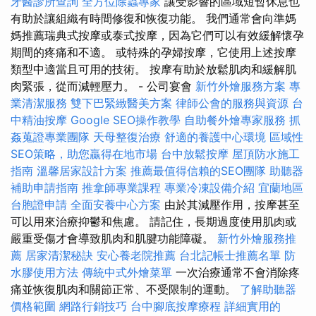
牙醫診所查詢
全方位除蟲專家
讓受影響的區域短暫休息也
有助於讓組織有時間修復和恢復功能。 我們通常會向準媽
媽推薦瑞典式按摩或泰式按摩，因為它們可以有效緩解懷孕
期間的疼痛和不適。 或特殊的孕婦按摩，它使用上述按摩
類型中適當且可用的技術。 按摩有助於放鬆肌肉和緩解肌
肉緊張，從而減輕壓力。 - 公司宴會
新竹外燴服務方案
專
業清潔服務
雙下巴緊緻醫美方案
律師公會的服務與資源
台
中精油按摩
Google SEO操作教學
自助餐外燴專家服務
抓
姦蒐證專業團隊
天母整復治療
舒適的養護中心環境
區域性
SEO策略，助您贏得在地市場
台中放鬆按摩
屋頂防水施工
指南
溫馨居家設計方案
推薦最值得信賴的SEO團隊
助聽器
補助申請指南
推拿師專業課程
專業冷凍設備介紹
宜蘭地區
台胞證申請
全面安養中心方案
由於其減壓作用，按摩甚至
可以用來治療抑鬱和焦慮。 請記住，長期過度使用肌肉或
嚴重受傷才會導致肌肉和肌腱功能障礙。
新竹外燴服務推
薦
居家清潔秘訣
安心養老院推薦
台北記帳士推薦名單
防
水膠使用方法
傳統中式外燴菜單
一次治療通常不會消除疼
痛並恢復肌肉和關節正常、不受限制的運動。
了解助聽器
價格範圍
網路行銷技巧
台中腳底按摩療程
詳細實用的