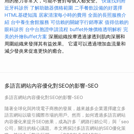
用的壓力非常大，可能不會對每個人都安全。
快速找到附
近牙科診所
了解助聽器價格範圍
二手餐飲設備的好選擇
HTML基礎知識
居家清潔每小時的費用
全面的長照服務介
紹
台中養生會館服務
可信賴的關鍵字行銷專家
值得信賴的
眼科診所
台中台胞證申請流程
buffet外燴價格透明解析
完
美的外燴Buffet方案
深層組織按摩透過滲透到肌肉深層和
周圍組織來發揮其有益效果。 它還可以透過增加血流量和
減少發炎來促進更快的癒合。
多語言網站內容優化對SEO的影響-SEO
多語言網站內容優化對SEO的影響-SEO
隨著全球化與跨境電子商務的發展，越來越多企業選擇建立多
語言網站以吸引國際市場的用戶。然而，如何透過多語言網站
內容優化來提升SEO效果，成為許多「網路行銷公司」與「seo
公司」關注的核心議題。本文將探討多語言網站的SEO優化策