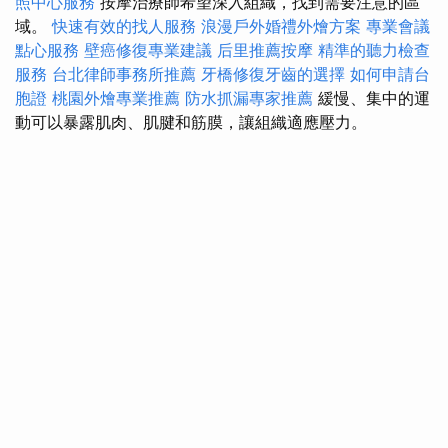
照中心服務
按摩治療師希望深入組織，找到需要注意的區
域。
快速有效的找人服務
浪漫戶外婚禮外燴方案
專業會議
點心服務
壁癌修復專業建議
后里推薦按摩
精準的聽力檢查
服務
台北律師事務所推薦
牙橋修復牙齒的選擇
如何申請台
胞證
桃園外燴專業推薦
防水抓漏專家推薦
緩慢、集中的運
動可以暴露肌肉、肌腱和筋膜，讓組織適應壓力。