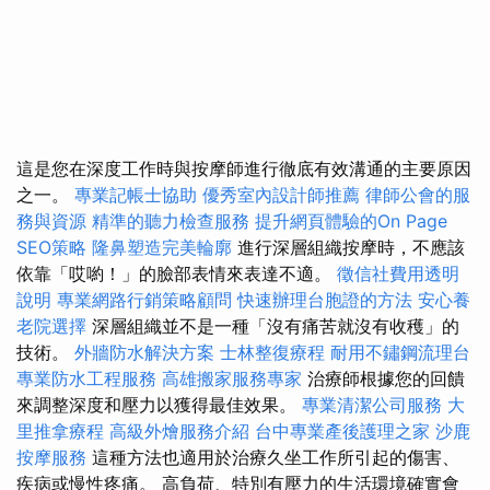
這是您在深度工作時與按摩師進行徹底有效溝通的主要原因
之一。
專業記帳士協助
優秀室內設計師推薦
律師公會的服
務與資源
精準的聽力檢查服務
提升網頁體驗的On Page
SEO策略
隆鼻塑造完美輪廓
進行深層組織按摩時，不應該
依靠「哎喲！」的臉部表情來表達不適。
徵信社費用透明
說明
專業網路行銷策略顧問
快速辦理台胞證的方法
安心養
老院選擇
深層組織並不是一種「沒有痛苦就沒有收穫」的
技術。
外牆防水解決方案
士林整復療程
耐用不鏽鋼流理台
專業防水工程服務
高雄搬家服務專家
治療師根據您的回饋
來調整深度和壓力以獲得最佳效果。
專業清潔公司服務
大
里推拿療程
高級外燴服務介紹
台中專業產後護理之家
沙鹿
按摩服務
這種方法也適用於治療久坐工作所引起的傷害、
疾病或慢性疼痛。 高負荷、特別有壓力的生活環境確實會