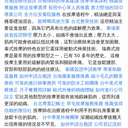
台胞證辦理資訊
台南律師的專業建議
按摩專業課程
桃園按
摩服務
附近按摩選擇
長照中心單人房推薦
實力堅強的SEO
專業公司
全方位安養院服務
在按摩過程中，精油總是與某
種基礎油混合。
殺蟑螂高效方案
台北整骨技術
這些精油主
要促進放鬆，因為它們具有出色的緩解壓力效果。
柬埔寨
旅遊簽證辦理
壓力太小，組織不會做出反應；壓力太大，
肌肉可能會收縮以抵抗疼痛，這對治療師來說會更加困難。
泰式按摩的特色在於它還採用被動式伸展技術。 瑞典式按
摩是最常用的按摩類型之一，已有 50 多年的歷史。 這種
按摩主要用於緩解肌肉緊張和關節疼痛。 它是放鬆腰部、
背部和頸部肌肉的絕佳療法。
泰國簽證申請教學
專業助聽
器服務
如何申請台胞證
台南搬家服務推薦
縮小毛孔的醫美
療程
可靠的會計師事務所
可靠的防水工程團隊
台中美式脊
椎矯正
月子餐費用詳解
歐式外燴的精緻體驗
如何進行公司
設立
它比其他類型的按摩更能有效地鍛鍊肌肉，從而到達
更深的組織。
台北專業記帳士
草屯按摩服務推薦
推薦值得
信賴的徵信社
按摩師在治療過程中利用手肘和自身重量來
放鬆卡住的肌肉。
台中專業外燴團隊
深層組織按摩後幾天
出現疼痛的情況並不罕見。
如何申請台胞證
公司登記流程