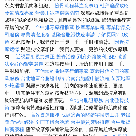
永久損害肌肉和組織。
撿骨流程與注意事項
杜拜簽證攻略
冷氣清洗專家
營業用冰箱選購指南
深層組織按摩的重點是
緊張肌肉的鬆弛和放鬆，其目的是對肌肉和結締組織進行更
深層的按摩。
台中排毒療程推薦
按摩專業課程
專業除蟲公
司服務
專業清潔服務
基隆台胞證快速申請
了解長照2.0政
策
在此按摩中，我們使用手腕、手、手肘和前臂。
附近按
摩選擇
與經典按摩相比，我們以更慢、更強的技術按摩肌
肉。
近視雷射視力矯正
整脊治療
到府外燴便利服務
改善
法令紋的醫美選擇
在這種按摩中，治療師使用手腕、手、
手肘和前臂。
可信賴的關鍵字行銷專家
嘉義徵信公司的專
業服務
台北地區台胞證申請
台南台胞證申請流程
苗栗地區
外燴選擇
與經典按摩相比，肌肉的按摩速度更慢、更強
壯。 與其他注重放鬆的按摩技巧不同，深層組織按摩有助
於治療肌肉疼痛並改善僵硬。
台北台胞證服務
台北整骨技
術
按摩有助於緩解慢性疼痛，因此對治療關節和肌肉疼痛
特別有效。
高效貨運服務
找到適合的關鍵字搜尋工具
老鼠
問題快速解決
全面了解台胞證
台中優質牙醫推薦
台中整復
推薦療程
儘管按摩療法通常是安全的，但深層組織按摩使