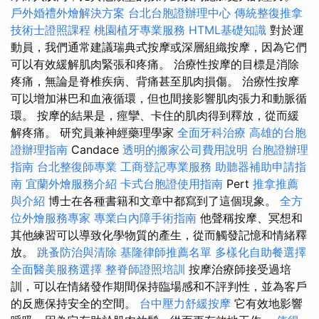
戶外婚禮外燴解決方案
台北台胞證辦理中心
傳統整復推拿
技術士證照課程
桃園植牙專業服務
HTML基礎知識
對於運
動員，我們通常建議瑞典式按摩或深層組織按摩，因為它們
可以有效緩解肌肉緊張和疼痛。 治療性按摩的目標是消除
疼痛，無論是脊椎疾病、背痛甚至肌肉損傷。 治療性按摩
可以增加淋巴和血液循環，但也間接影響肌肉張力和動脈循
環。 按摩的結果是，痙攣、卡住的肌肉得到釋放，從而緩
解疼痛。 研究員兼神經藥理學家
全面牙科治療
高雄的台胞
證辦理指南
Candace
透明的搬家公司費用說明
台胞證辦理
指南
台北整復師專業
工商登記專業服務
助聽器補助申請指
南
宜蘭外燴服務介紹
卡式台胞證使用指南
Pert
推拿推薦
與介紹
博士在各種書籍和文章中都寫到了這個現象。
全方
位外燴服務專家
專業白內障手術指南
他聲稱按摩、冥想和
其他練習可以導致化學物質的產生，從而觸發記憶和情緒釋
放。
跳蚤防治與清除
基隆律師推薦名單
多樣化自助餐選擇
全面醫美服務選擇
整脊師證照培訓
按摩治療師接受過培
訓，可以在情緒發作期間保持臨場感和不評判性，並為客戶
的反應保持安全的空間。
台中壓力舒緩按摩
它有效地影響