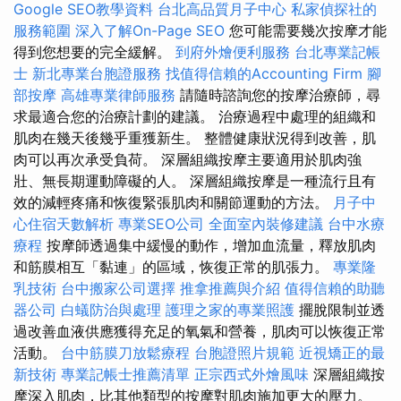
Google SEO教學資料
台北高品質月子中心
私家偵探社的
服務範圍
深入了解On-Page SEO
您可能需要幾次按摩才能
得到您想要的完全緩解。
到府外燴便利服務
台北專業記帳
士
新北專業台胞證服務
找值得信賴的Accounting Firm
腳
部按摩
高雄專業律師服務
請隨時諮詢您的按摩治療師，尋
求最適合您的治療計劃的建議。 治療過程中處理的組織和
肌肉在幾天後幾乎重獲新生。 整體健康狀況得到改善，肌
肉可以再次承受負荷。 深層組織按摩主要適用於肌肉強
壯、無長期運動障礙的人。 深層組織按摩是一種流行且有
效的減輕疼痛和恢復緊張肌肉和關節運動的方法。
月子中
心住宿天數解析
專業SEO公司
全面室內裝修建議
台中水療
療程
按摩師透過集中緩慢的動作，增加血流量，釋放肌肉
和筋膜相互「黏連」的區域，恢復正常的肌張力。
專業隆
乳技術
台中搬家公司選擇
推拿推薦與介紹
值得信賴的助聽
器公司
白蟻防治與處理
護理之家的專業照護
擺脫限制並透
過改善血液供應獲得充足的氧氣和營養，肌肉可以恢復正常
活動。
台中筋膜刀放鬆療程
台胞證照片規範
近視矯正的最
新技術
專業記帳士推薦清單
正宗西式外燴風味
深層組織按
摩深入肌肉，比其他類型的按摩對肌肉施加更大的壓力。