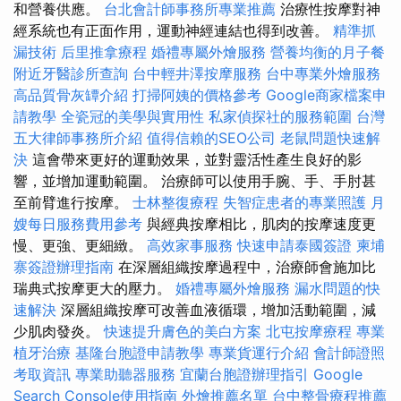
和營養供應。
台北會計師事務所專業推薦
治療性按摩對神
經系統也有正面作用，運動神經連結也得到改善。
精準抓
漏技術
后里推拿療程
婚禮專屬外燴服務
營養均衡的月子餐
附近牙醫診所查詢
台中輕井澤按摩服務
台中專業外燴服務
高品質骨灰罈介紹
打掃阿姨的價格參考
Google商家檔案申
請教學
全瓷冠的美學與實用性
私家偵探社的服務範圍
台灣
五大律師事務所介紹
值得信賴的SEO公司
老鼠問題快速解
決
這會帶來更好的運動效果，並對靈活性產生良好的影
響，並增加運動範圍。 治療師可以使用手腕、手、手肘甚
至前臂進行按摩。
士林整復療程
失智症患者的專業照護
月
嫂每日服務費用參考
與經典按摩相比，肌肉的按摩速度更
慢、更強、更細緻。
高效家事服務
快速申請泰國簽證
柬埔
寨簽證辦理指南
在深層組織按摩過程中，治療師會施加比
瑞典式按摩更大的壓力。
婚禮專屬外燴服務
漏水問題的快
速解決
深層組織按摩可改善血液循環，增加活動範圍，減
少肌肉發炎。
快速提升膚色的美白方案
北屯按摩療程
專業
植牙治療
基隆台胞證申請教學
專業貨運行介紹
會計師證照
考取資訊
專業助聽器服務
宜蘭台胞證辦理指引
Google
Search Console使用指南
外燴推薦名單
台中整骨療程推薦