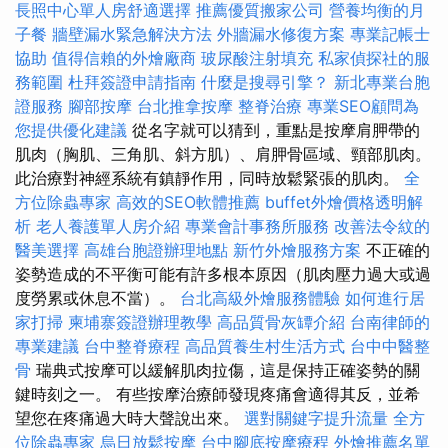
長照中心單人房舒適選擇
推薦優質搬家公司
營養均衡的月
子餐
牆壁漏水緊急解決方法
外牆漏水修復方案
專業記帳士
協助
值得信賴的外燴廠商
玻尿酸注射填充
私家偵探社的服
務範圍
杜拜簽證申請指南
什麼是搜尋引擎？
新北專業台胞
證服務
腳部按摩
台北推拿按摩
整脊治療
專業SEO顧問為
您提供優化建議
從名字就可以猜到，重點是按摩肩胛帶的
肌肉（胸肌、三角肌、斜方肌）、肩胛骨區域、頸部肌肉。
此治療對神經系統有鎮靜作用，同時放鬆緊張的肌肉。
全
方位除蟲專家
高效的SEO軟體推薦
buffet外燴價格透明解
析
老人養護單人房介紹
專業會計事務所服務
改善法令紋的
醫美選擇
高雄台胞證辦理地點
新竹外燴服務方案
不正確的
姿勢造成的不平衡可能有許多根本原因（肌肉壓力過大或過
度勞累或休息不當）。
台北高級外燴服務體驗
如何進行居
家打掃
柬埔寨簽證辦理教學
高品質骨灰罈介紹
台南律師的
專業建議
台中整脊療程
高品質養生村生活方式
台中中醫整
骨
瑞典式按摩可以緩解肌肉拉傷，這是保持正確姿勢的關
鍵時刻之一。 有些按摩治療師發現疼痛會適得其反，並希
望您在疼痛過大時大聲說出來。
選對關鍵字提升流量
全方
位除蟲專家
烏日放鬆按摩
台中腳底按摩療程
外燴推薦名單