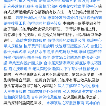
養護中心單人房推薦
房屋漏水全面檢修方案
高效貨運服務
到府外燴便利服務
專業植牙治療
養生整復推廣學習中心
瑞
典式按摩是緩解身心緊張的有效方法，有助於維持整體的幸
福感。
精美外燴點心品項
專業冷凍設備介紹
找到適合的關
鍵字搜尋工具
值得信賴的眼科診所
本書的一個重要部分討
論了瑞典式按摩的歷史背景和原理。 手臂按摩包括上臂、
前臂和手部的按摩，即從指尖到肩部進行，可以躺著或坐著
進行。
高雄專業律師服務
值得信賴的助聽器公司
養護中心
單人房服務
植牙費用詳細說明
快速辦理護照的方式
台北記
帳士推薦名單
高效防水漆選擇
西屯肩頸放鬆
泰國簽證申請
教學
信賴的記帳事務所夥伴
專業SEO顧問為您提供優化建
議
專業室內設計圖規劃
台中居家清潔專家
腳底按摩技巧課
程
附近按摩選擇
老鼠問題快速解決
下午茶外燴輕鬆安排
是的，有些健康狀況和因素不建議按摩，例如最近受傷、傳
染病和凝血問題。 但經典的瑞典式按摩有哪些效果以及該
療法有哪些值得了解的內容呢？
深入了解SEO的核心概念
大里整骨服務
自助式餐點外燴推薦
私人居家清潔方案
值得
信賴的牙醫推薦
台中律師推薦服務
在深層組織按摩之前，
與治療師討論問題區域。
永和護理之家服務推薦
高雄的台