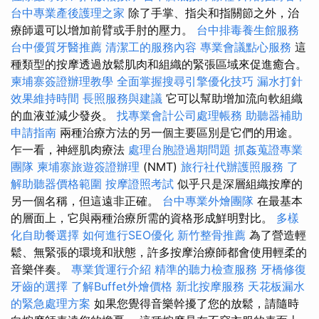
台中專業產後護理之家
除了手掌、指尖和指關節之外，治
療師還可以增加前臂或手肘的壓力。
台中排毒養生館服務
台中優質牙醫推薦
清潔工的服務內容
專業會議點心服務
這
種類型的按摩透過放鬆肌肉和組織的緊張區域來促進癒合。
柬埔寨簽證辦理教學
全面掌握搜尋引擎優化技巧
漏水打針
效果維持時間
長照服務與建議
它可以幫助增加流向軟組織
的血液並減少發炎。
找專業會計公司處理帳務
助聽器補助
申請指南
兩種治療方法的另一個主要區別是它們的用途。
乍一看，神經肌肉療法
處理台胞證過期問題
抓姦蒐證專業
團隊
柬埔寨旅遊簽證辦理
(NMT)
旅行社代辦護照服務
了
解助聽器價格範圍
按摩證照考試
似乎只是深層組織按摩的
另一個名稱，但這遠非正確。
台中專業外燴團隊
在最基本
的層面上，它與兩種治療所需的資格形成鮮明對比。
多樣
化自助餐選擇
如何進行SEO優化
新竹整骨推薦
為了營造輕
鬆、無緊張的環境和狀態，許多按摩治療師都會使用輕柔的
音樂伴奏。
專業貨運行介紹
精準的聽力檢查服務
牙橋修復
牙齒的選擇
了解Buffet外燴價格
新北按摩服務
天花板漏水
的緊急處理方案
如果您覺得音樂幹擾了您的放鬆，請隨時