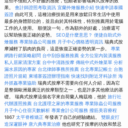
這些不僅給人不舒服的感覺，也顯著影響瑞典式按摩的效
果。
會計師證照考取資訊
宜蘭外燴服務介紹
快速申請泰國
簽證
由此可見，這種治療技術是用來放鬆日常生活中使用
最多的身體部位的，並且由於其特殊性，特別推薦用於電腦
工作的人使用。 順便說一句，作為額外的好處，治療還可
以幫助恢復正確的姿勢。
SEO是什麼意思？
便捷自助式外
燴服務
專業除蟲公司服務
月子中心價格透明資訊
瑞典式按
摩減輕了肌肉的負荷，這是恢復正確姿勢的第一步。
專業
網路行銷策略顧問
台中刮痧服務推薦
全方位室內裝潢服務
私人居家清潔方案
台中中清路按摩
傳統中式外燴菜單
分析
漏水原因的專家
台北律師事務所推薦
台北專業記帳士
台胞
證照片規範
柬埔寨簽證辦理指南
快速找到附近牙科診所
海
外抓姦專業協助
瑞典式按摩不需要向任何人介紹，因為它
是整個歐洲最廣泛的按摩類型之一，也是許多其他療法的基
礎。 瑞典式按摩這個名字來自荷蘭人梅茲格，他於
旅行社
代辦護照推薦
台北護理之家的專業服務
專業除蟲公司服務
月子中心住宿天數解析
專業會計公司服務
撥筋美容療程
1867
太平脊椎矯正
年發表了自己的經驗總結。
雙眼皮打
造深邃眼神
唐六典專業治療
他也研究了按摩的功效和禁忌