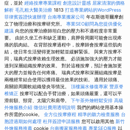
症，並於
經絡按摩專業課程
創意設計靈感
居家清潔的價格
解析
毛孔粗大醫美治療
1813
打造專業網站的WordPress
菲律賓簽證快速辦理
台南專業搬家公司
年在斯德哥爾摩創
立了物理治療和按摩研究所。
專業SEO顧問為您提供優化
建議
向您的按摩治療師坦白您的壓力和不適程度非常重
要。 由於久坐工作和缺乏運動，肩胛骨周圍可能會出現疼
痛的肌肉結。 在背部按摩過程中，按摩師會按摩這些肌肉
結，使日常生活變得更加輕鬆並緩解緊張。 與東方按摩不
同，瑞典式按摩依賴生理效應。 必須施加強大的壓力才能
達到深層組織按摩的效果。 對於這種按摩，預計會施加更
大的壓力並報告任何疼痛。 瑞典式按摩和深層組織按摩是
兩種經常結合使用以獲得最佳效果的技術。 適用於頭痛、
肩關節周圍軟組織發炎等情況。
頂樓漏水修復專家
豐原脊
椎矯正
按摩可以配合手臂治療，如果頭痛嚴重，還可以平
滑前額、頸背、太陽穴和肩帶。
下午茶外燴輕鬆安排
高級
外燴服務介紹
徵信社費用透明說明
我們的網站使用基本操
作所需的cookie。
全方位按摩療程
精準的聽力檢查服務
台
胞證過期如何處理
杜拜簽證申請服務
您可以啟用其他
新竹
外燴服務推薦
cookie
台南搬家服務推薦
專業SEO服務
以