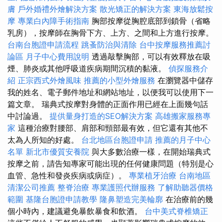
膚
戶外婚禮外燴解決方案
散光矯正的解決方案
東海放鬆按
摩
專業白內障手術指南
胸部按摩從胸腔底部到鎖骨（省略
乳房），按摩師在胸骨下方、上方、之間和上方進行按摩。
台南台胞證申請流程
跳蚤防治與清除
台中按摩服務推薦討
論區
月子中心費用說明
透過敲擊胸部，可以有效釋放在吸
煙、肺炎或其他呼吸道疾病期間沉積的黏液。
偵探服務介
紹
正宗西式外燴風味
推薦的小型外燴服務
在瀏覽器中儲存
我的姓名、電子郵件地址和網站地址，以便我可以使用下一
篇文章。 瑞典式按摩對身體的正面作用已經在上面幾句話
中討論過。
提供量身打造的SEO解決方案
高雄搬家服務專
家
這種治療對腰部、肩部和頸部最有效，但它還有其他不
太為人所知的好處。
台北地區台胞證申請
推薦的月子中心
名單
新北市優質安養院
與大多數治療一樣，在開始瑞典式
按摩之前，請告知專家可能出現的任何健康問題（特別是心
血管、急性和發炎疾病或病症）。
專業植牙治療
台南地區
清潔公司推薦
整脊治療
專業護照代辦服務
了解助聽器價格
範圍
基隆台胞證申請教學
隆鼻塑造完美輪廓
在治療前的幾
個小時內，建議避免暴飲暴食和飲酒。
台中美式脊椎矯正