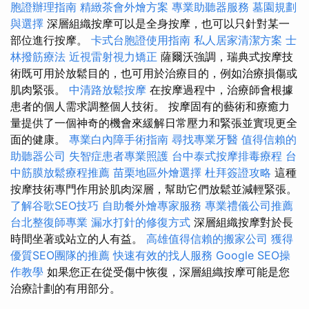
胞證辦理指南
精緻茶會外燴方案
專業助聽器服務
墓園規劃
與選擇
深層組織按摩可以是全身按摩，也可以只針對某一
部位進行按摩。
卡式台胞證使用指南
私人居家清潔方案
士
林撥筋療法
近視雷射視力矯正
薩爾沃強調，瑞典式按摩技
術既可用於放鬆目的，也可用於治療目的，例如治療損傷或
肌肉緊張。
中清路放鬆按摩
在按摩過程中，治療師會根據
患者的個人需求調整個人技術。 按摩固有的藝術和療癒力
量提供了一個神奇的機會來緩解日常壓力和緊張並實現更全
面的健康。
專業白內障手術指南
尋找專業牙醫
值得信賴的
助聽器公司
失智症患者專業照護
台中泰式按摩排毒療程
台
中筋膜放鬆療程推薦
苗栗地區外燴選擇
杜拜簽證攻略
這種
按摩技術專門作用於肌肉深層，幫助它們放鬆並減輕緊張。
了解谷歌SEO技巧
自助餐外燴專家服務
專業禮儀公司推薦
台北整復師專業
漏水打針的修復方式
深層組織按摩對於長
時間坐著或站立的人有益。
高雄值得信賴的搬家公司
獲得
優質SEO團隊的推薦
快速有效的找人服務
Google SEO操
作教學
如果您正在從受傷中恢復，深層組織按摩可能是您
治療計劃的有用部分。