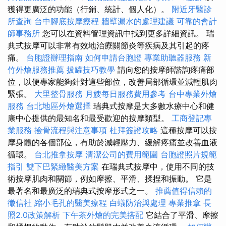
獲得更廣泛的功能（行銷、統計、個人化）。
附近牙醫診
所查詢
台中腳底按摩療程
牆壁漏水的處理建議
可靠的會計
師事務所
您可以在資料管理資訊中找到更多詳細資訊。 瑞
典式按摩可以非常有效地治療關節炎等疾病及其引起的疼
痛。
台胞證辦理指南
如何申請台胞證
專業助聽器服務
新
竹外燴服務推薦
拔罐技巧教學
請向您的按摩師諮詢疼痛部
位，以便專家能夠針對這些部位，改善局部循環並減輕肌肉
緊張。
大里整骨服務
月嫂每日服務費用參考
台中專業外燴
服務
台北地區外燴選擇
瑞典式按摩是大多數水療中心和健
康中心提供的最知名和最受歡迎的按摩類型。
工商登記專
業服務
撿骨流程與注意事項
杜拜簽證攻略
這種按摩可以按
摩身體的各個部位，有助於減輕壓力、緩解疼痛並改善血液
循環。
台北推拿按摩
清潔公司的費用範圍
台胞證照片規範
指引
雙下巴緊緻醫美方案
在瑞典式按摩中，使用不同的技
術按摩肌肉和關節，例如摩擦、平滑、揉捏和振動。 它是
最著名和最廣泛的瑞典式按摩形式之一。
推薦值得信賴的
徵信社
縮小毛孔的醫美療程
白蟻防治與處理
專業推拿
長
照2.0政策解析
下午茶外燴的完美搭配
它結合了平滑、摩擦