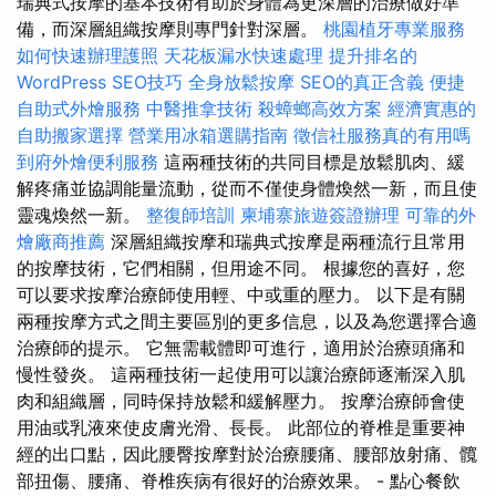
瑞典式按摩的基本技術有助於身體為更深層的治療做好準
備，而深層組織按摩則專門針對深層。
桃園植牙專業服務
如何快速辦理護照
天花板漏水快速處理
提升排名的
WordPress SEO技巧
全身放鬆按摩
SEO的真正含義
便捷
自助式外燴服務
中醫推拿技術
殺蟑螂高效方案
經濟實惠的
自助搬家選擇
營業用冰箱選購指南
徵信社服務真的有用嗎
到府外燴便利服務
這兩種技術的共同目標是放鬆肌肉、緩
解疼痛並協調能量流動，從而不僅使身體煥然一新，而且使
靈魂煥然一新。
整復師培訓
柬埔寨旅遊簽證辦理
可靠的外
燴廠商推薦
深層組織按摩和瑞典式按摩是兩種流行且常用
的按摩技術，它們相關，但用途不同。 根據您的喜好，您
可以要求按摩治療師使用輕、中或重的壓力。 以下是有關
兩種按摩方式之間主要區別的更多信息，以及為您選擇合適
治療師的提示。 它無需載體即可進行，適用於治療頭痛和
慢性發炎。 這兩種技術一起使用可以讓治療師逐漸深入肌
肉和組織層，同時保持放鬆和緩解壓力。 按摩治療師會使
用油或乳液來使皮膚光滑、長長。 此部位的脊椎是重要神
經的出口點，因此腰臀按摩對於治療腰痛、腰部放射痛、髖
部扭傷、腰痛、脊椎疾病有很好的治療效果。 - 點心餐飲