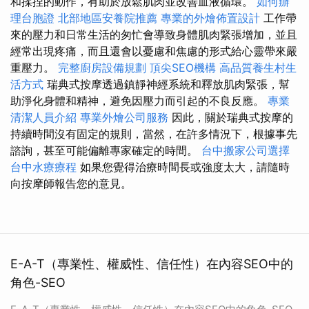
和揉捏的動作，有助於放鬆肌肉並改善血液循環。
如何辦
理台胞證
北部地區安養院推薦
專業的外燴佈置設計
工作帶
來的壓力和日常生活的匆忙會導致身體肌肉緊張增加，並且
經常出現疼痛，而且還會以憂慮和焦慮的形式給心靈帶來嚴
重壓力。
完整廚房設備規劃
頂尖SEO機構
高品質養生村生
活方式
瑞典式按摩透過鎮靜神經系統和釋放肌肉緊張，幫
助淨化身體和精神，避免因壓力而引起的不良反應。
專業
清潔人員介紹
專業外燴公司服務
因此，關於瑞典式按摩的
持續時間沒有固定的規則，當然，在許多情況下，根據事先
諮詢，甚至可能偏離專家確定的時間。
台中搬家公司選擇
台中水療療程
如果您覺得治療時間長或強度太大，請隨時
向按摩師報告您的意見。
E-A-T（專業性、權威性、信任性）在內容SEO中的
角色-SEO