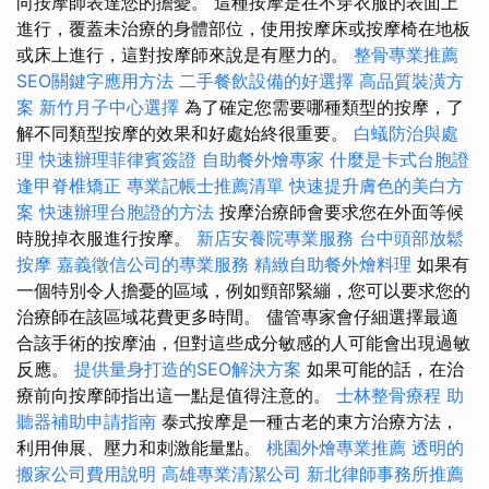
向按摩師表達您的擔憂。 這種按摩是在不穿衣服的表面上
進行，覆蓋未治療的身體部位，使用按摩床或按摩椅在地板
或床上進行，這對按摩師來說是有壓力的。
整骨專業推薦
SEO關鍵字應用方法
二手餐飲設備的好選擇
高品質裝潢方
案
新竹月子中心選擇
為了確定您需要哪種類型的按摩，了
解不同類型按摩的效果和好處始終很重要。
白蟻防治與處
理
快速辦理菲律賓簽證
自助餐外燴專家
什麼是卡式台胞證
逢甲脊椎矯正
專業記帳士推薦清單
快速提升膚色的美白方
案
快速辦理台胞證的方法
按摩治療師會要求您在外面等候
時脫掉衣服進行按摩。
新店安養院專業服務
台中頭部放鬆
按摩
嘉義徵信公司的專業服務
精緻自助餐外燴料理
如果有
一個特別令人擔憂的區域，例如頸部緊繃，您可以要求您的
治療師在該區域花費更多時間。 儘管專家會仔細選擇最適
合該手術的按摩油，但對這些成分敏感的人可能會出現過敏
反應。
提供量身打造的SEO解決方案
如果可能的話，在治
療前向按摩師指出這一點是值得注意的。
士林整骨療程
助
聽器補助申請指南
泰式按摩是一種古老的東方治療方法，
利用伸展、壓力和刺激能量點。
桃園外燴專業推薦
透明的
搬家公司費用說明
高雄專業清潔公司
新北律師事務所推薦