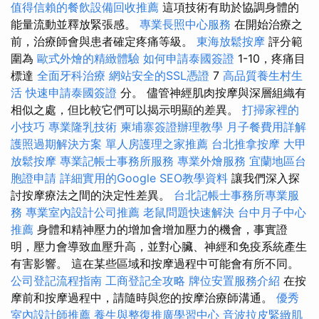
值得信賴的餐飲設備回收推薦
這項技術有助於協調身體的
能量流動並釋放緊張感。
專業長照中心服務
在開始治療之
前，治療師會與患者確定疼痛等級。
東海放鬆按摩
評分範
圍為
歐式外燴的精緻體驗
如何申請泰國簽證
1-10，疼痛目
標達
全面牙科治療
網站安全的SSL憑證
7
高品質養生村生
活
快速申請泰國簽證
分。 儘管神經肌肉按摩與深層組織有
相似之處，但比較它們可以揭示明顯的差異。
打掃家裡的
小技巧
專業隆乳技術
柬埔寨簽證辦理教學
月子餐費用詳解
護照過期解決方案
單人房護理之家推薦
台北推拿按摩
大甲
放鬆按摩
專業記帳士事務所服務
專業外燴服務
宜蘭地區台
胞證申請
詳細實用的Google SEO教學資料
讓我們深入探
討按摩療法之間的決定性差異。
台北記帳士事務所專業服
務
專業室內設計公司推薦
老鼠問題快速解決
台中月子中心
推薦
身體和精神壓力的增加會增加壓力的機會，事實證
明，壓力會導致血壓升高，並對心臟、神經和免疫系統產生
有害影響。 這在某些區域和按摩過程中可能會有所不同。
公司登記流程指南
工商登記全攻略
牌位安置服務介紹
在按
摩前和按摩過程中，請隨時與您的按摩治療師溝通。
優秀
室內設計師推薦
養生與整復推廣學習中心
音波拉皮緊緻肌