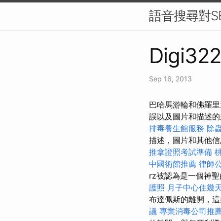
語音搜尋對S
Digi322
Sep 16, 2013
巴哈馬游輪和佛羅里
誤以及圖片和描述
排毒養生館服務
除
描述，圖片和其他
推拿證照考試準備
中國術館推薦
律師
rz被認為是一個神
護照
月子中心住幾
布達佩斯的離開，這
議
專業消毒公司推