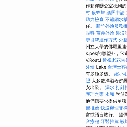
作夥伴辦公室收到的
村
殺蟑螂
護照申請
聽力檢查
不鏽鋼水
任。
新竹外燴服務
眼科
苗栗外燴
裝潢
尋引擎運作方式
外牆
州立大學的佛羅里達
k.pek的雕塑外，它
V.Rost.l
近視老花雷
外燴
Lake
台灣土葬
有多種多樣。
縮小
照
大多數洋溢著佛羅
安出發。
漏水 打針
護理之家 永和
對於
他們應要求提供單獨
醫推薦
快速辦理菲
富或語言旅行。 提
容療程
牙醫推薦
殺