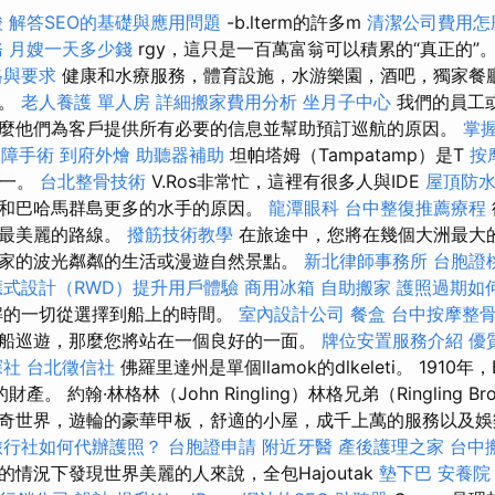
酸
解答SEO的基礎與應用問題
-b.lterm的許多m
清潔公司費用怎
務
月嫂一天多少錢
rgy，這只是一百萬富翁可以積累的“真正的”
格與要求
健康和水療服務，體育設施，水游樂園，酒吧，獨家餐
會。
老人養護 單人房
詳細搬家費用分析
坐月子中心
我們的員工
麼他們為客戶提供所有必要的信息並幫助預訂巡航的原因。
掌握G
內障手術
到府外燴
助聽器補助
坦帕塔姆（Tampatamp）是T
按
之一。
台北整骨技術
V.Ros非常忙，這裡有很多人與IDE
屋頂防
和巴哈馬群島更多的水手的原因。
龍潭眼科
台中整復推薦療程
，最美麗的路線。
撥筋技術教學
在旅途中，您將在幾個大洲最大
家的波光粼粼的生活或漫遊自然景點。
新北律師事務所
台胞證
應式設計（RWD）提升用戶體驗
商用冰箱
自助搬家
護照過期如
解的一切從選擇到船上的時間。
室內設計公司
餐盒
台中按摩整
船巡遊，那麼您將站在一個良好的一面。
牌位安置服務介紹
優
探社
台北徵信社
佛羅里達州是單個llamok的dlkeleti。 1910年，
ai的財產。 約翰·林格林（John Ringling）林格兄弟（Ringling Bro
奇世界，遊輪的豪華甲板，舒適的小屋，成千上萬的服務以及
旅行社如何代辦護照？
台胞證申請
附近牙醫
產後護理之家
台中
情況下發現世界美麗的人來說，全包Hajoutak
墊下巴
安養院