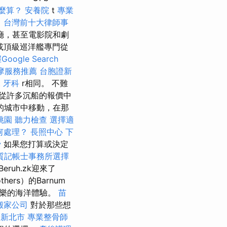
麼算？
安養院
t
專業
。
台灣前十大律師事
廳，甚至電影院和劇
或頂級巡洋艦專門從
oogle Search
摩服務推薦
台胞證新
水
牙科
r相同。 不難
從許多沉船的報價中
的城市中移動，在那
桃園
聽力檢查
選擇適
何處理？
長照中心
下
骨
如果您打算或決定
質記帳士事務所選擇
Beruh.zk迎來了
thers）的Barnum
娛樂的海洋體驗。
苗
搬家公司
對於那些想
 新北市
專業整骨師