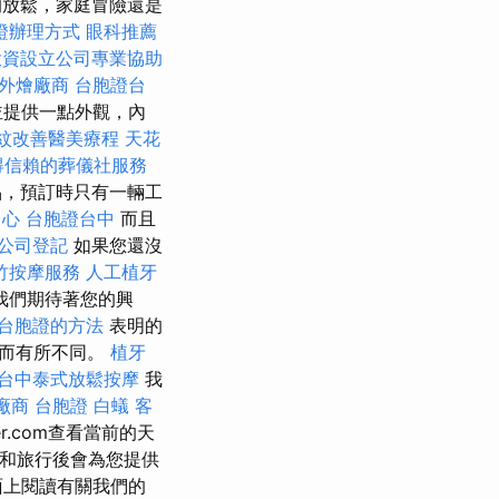
放鬆，家庭冒險還是
證辦理方式
眼科推薦
投資設立公司專業協助
外燴廠商
台胞證台
並提供一點外觀，內
紋改善醫美療程
天花
得信賴的葬儀社服務
，預訂時只有一輛工
中心
台胞證台中
而且
公司登記
如果您還沒
竹按摩服務
人工植牙
我們期待著您的興
台胞證的方法
表明的
量而有所不同。
植牙
台中泰式放鬆按摩
我
廠商
台胞證
白蟻
客
her.com查看當前的天
期間和旅行後會為您提供
ok頁面上閱讀有關我們的