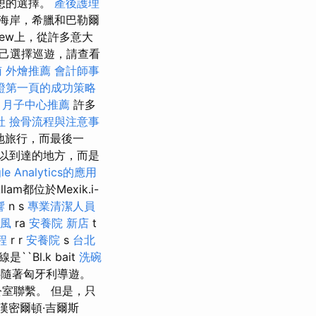
理想的選擇。
產後護理
海岸，希臘和巴勒爾
view上，從許多意大
自己選擇巡遊，請查看
南
外燴推薦
會計師事
保證第一頁的成功策略
月子中心推薦
許多
社
撿骨流程與注意事
地旅行，而最後一
以到達的地方，而是
e Analytics的應用
都位於Mexik.i-
響
n s
專業清潔人員
風
ra
安養院 新店
t
程
r r
安養院
s
台北
是``Bl.k bait
洗碗
伴隨著匈牙利導遊。
室聯繫。 但是，只
漢密爾頓·吉爾斯