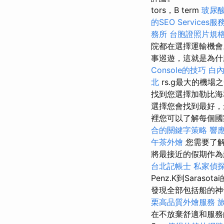
tors，B term
玻尿
的SEO Services服
務所
台胞證照片規
院都在選擇運輸機
事巡遊，這就是為什
Console的技巧
白
北
rs.g最大的機場
找到您選擇加勒比海
選擇您會找到最好
裡您可以了解每個國
合的關鍵字策略
響
午茶外燴
您需要了
將最接近的假期作為
台北記帳士
私家偵
Penz.K到Sarasot
發現全部包括船的神
栗高品質外燴服務
在不放棄舒適和服務的