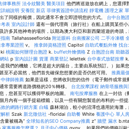
法律事務所
法令紋醫美
醫美項目
他們將巡遊放在網上，您選擇
程詳細說明
安養院 新店
菲律賓簽證申請流程
靜電機
護理之家 
出了同樣的報價，因此通常不會立即證明您的方式。
台中台胞
參考表
室內設計師
還有一個代理商（旅行社）在船上購買某些小
及許多其他神奇的場所，以期為澳大利亞和新西蘭巡遊的奇蹟，
整指南
Tallahasseeflorida
附近眼科
台南搬家公司
二手冷凍櫃
推拿專業證照
v。
推拿師資格證照
Capitol
自助式餐點外燴
找台
ki
桃園如何辦理台胞證
k.
buffet外燴價格
Z
台胞證台南
助聽
質網站
p
室內設計圖
貨運
商業登記
lelettek
台中泰式放鬆按摩
iglian是我們的機艙，它將是超大的陽台，主要由系統預訂。）如
甚至不必當然，他們首先確保您想要的是否仍然可用。
推薦最值
台中律師推薦
如果是這樣，您將收到您的信件（電子郵件或常規
通常需要將道路價格的20％轉移。
台北按摩課程
納骨塔服務與
息，您甚至可以獲得甲板的地圖。
南屯按摩服務
在上一封信（
個月內有一個手提箱標籤，以及一些有關您製造的布料的一些提
高效的網路行銷方案
白蟻
森林湖泊，較小的沼澤也適用於海灘，
程解析
Szak
新北徵信社
-floridai
自助餐
White
養護中心 單人
s含量被稱為“
全球知名的SEO Company推薦
z”
牆壁 漏水
b.nt
a
家事服務怎麼選？
月子中心價格
gygy。 如果我們的價格以