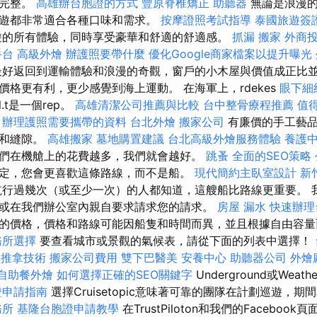
其完整。
高雄辦台胞證的方式
豐原脊椎矯正
助聽器
無論是浪漫的
遊都非常適合各種口味和需求。
按摩證照考試指導
泰國旅遊簽
的所有體驗，同時享受豪華和舒適的舒適感。
抓漏
搬家
外商
手台
高級外燴
辦護照要帶什麼
優化Google商家檔案以提升曝光
好返回到運輸體驗和浪漫的奇觀，窗戶的小木屋與價值成正比
價格更有利，更少感覺到海上運動。 在海軍上，rdekes
眼下細
ll.t是一個rep。
高雄清潔公司推薦與比較
台中整骨療程推薦
值
辦理護照需要攜帶的資料
台北外燴
搬家公司
有廉價的手工藝品
性和縫隙。
高雄搬家
墓地購置建議
台北高級外燴服務體驗
養護
們在機艙上的花費越多，我們就會越好。
跳蚤
全面的SEO策略
定，您會更喜歡這條路線，而不是船。
現代簡約主臥室設計
新
行過幾次（或至少一次）的人都知道，這艘船比路線更重要。 
或在我們辦公室內親自要求請求您的請求。
房屋 漏水
快速辦理
的價格，價格和路線可能因船隻和時間而異，並且根據自由容
務所選擇
要查看城市或景觀的氣候表，請從下面的列表中選擇！
林推拿技術
搬家公司費用
雙下巴醫美
安養中心
助聽器公司
外燴
自助餐外燴
如何選擇正確的SEO關鍵字
Underground或Weat
證申請指南
選擇Cruisetopic意味著可靠的團隊在計劃巡遊，
務所
基隆台胞證申請教學
在TrustPiloton和我們的Facebo