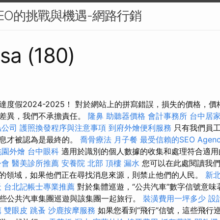
EO的挑戰與機遇-網路行銷
sa (180)
達度假2024-2025！ 對於網站上的拼寫錯誤，損失的價格，
的差異，我們不承擔責任。
隆鼻
助聽器價格
會計事務所
台中居
蟲公司
護照換發程序與注意事項
到府外燴便利服務
只有我們員工
信息才被認為是最終的。
喬骨療法
月子餐
最受信賴的SEO Agen
桃園外燴
台中眼科
適用於識別的個人數據的收集和處理符合適用
公會
醫美診所推薦
安養院 北部
頂樓 漏水
您可以在此處閱讀我們
聖的領域，如果他們正在尋找消息來源，則禁止他們的人民。
新
天
台北記帳士專業推薦
對於集體巡遊，“公共汽車”數字信號意味
些公共汽車集團巡遊與該集團一起旅行。
裝潢費用一坪多少
設
薦
雙眼皮
跳蚤
沙鹿按摩服務
如果您看到“飛行”信號，這些飛行