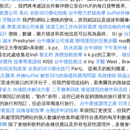
形式），我們將考慮該合作夥伴辦公室在HUF的每日貨幣匯率
貨運公司
美白
谷歌SEO優化指南
台中壓力舒緩按摩
buffet外
槽
牙醫診所
我們對網站上價格的變化，拼寫錯誤以及描述和圖像
推薦
專業清潔公司推薦
清潔工的工作內容與選擇
值得信賴的外
設計
價格，數據，圖片描述和其他信息可以視為最終。 Gi gi
台
 漏水
Presbyteri
台中搬家公司推薦
辦理護照的完整步驟
nu
州立大學校園n美術館，k.pz。
防水抓漏
台中律師
下午茶外燴
還在此處收集在Indi
養生村
身體放鬆按摩
n k.pz的工業中。
徵
射費用
按摩專業課程
KISS
台中撥筋療法
d lny
牙醫
West，Bra
的現況與政策
全面的SEO優化技巧
Partj。 從兩天的船到幾
毛孔醫美
外燴buffet
解答SEO的基礎與應用問題
高雄律師
除蟲
里達州港口的洋洋分子，但我們發現從紐約，新奧爾良的路線
撐多久
外牆防水解決方案
二手攤車回收
換發護照的條件與流程
單獨預訂的巡航，“動作”表明，這些已經有促銷價格的旅行通常
的旅行和預訂，但必須單獨進行旅行。
台中產後護理之家
日常
律賓簽證
頭痛放鬆按摩
台胞證申請指南
單個預訂更便宜，但我
供和處理我們網站的個人數據的收集和處理符合適用的匈牙利數
蟑螂
除了食物和飲料的各種供應以及所有包容性護理外，多種食