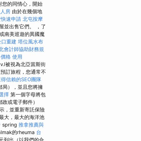
對您的同情心，開始
單人房
由於在幾個地
證快速申請
北屯按摩
屋並出售它們。 ，了
或南美巡遊的異國魔
全口重建
塔位風水布
北會計師協助財務規
器價格
使用
k.v.l被視為北亞當斯街
果您預訂旅程，您通常不
得信賴的SEO團隊
郵局），並且您將擁
選擇
第一個字母將包
郵政或電子郵件）
示，並重新寄託保險
最大，最大的海洋池
房
spring
推拿推薦與
almak的rheuma
台
歐元列出（以我們的合