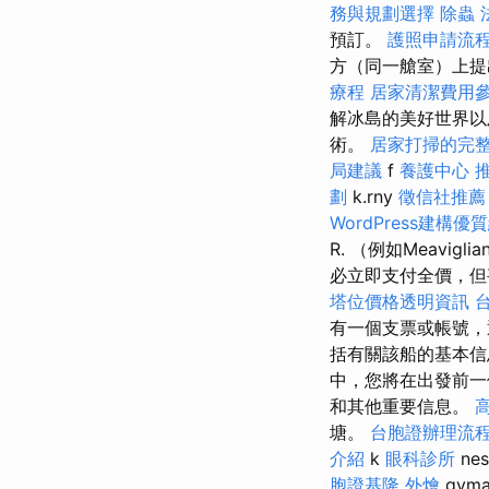
務與規劃選擇
除蟲
預訂。
護照申請流
方（同一艙室）上提
療程
居家清潔費用
解冰島的美好世界以
術。
居家打掃的完
局建議
f
養護中心
劃
k.rny
徵信社推薦
WordPress建構優
R. （例如Meav
必立即支付全價，但
塔位價格透明資訊
有一個支票或帳號，
括有關該船的基本信
中，您將在出發前一
和其他重要信息。
塘。
台胞證辦理流
介紹
k
眼科診所
ne
胞證基隆
外燴
gym