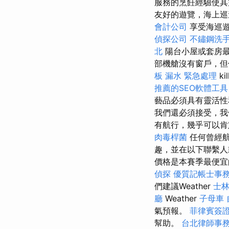
服務的烹飪經驗使
友好的遊覽，海上巡
會計公司
享受海巡遊
偵探公司
不鏽鋼洗
北
陽台小屋或套房最
部機艙沒有窗戶，但
板 漏水 緊急處理
ki
推薦的SEO軟體工具
藝品必須具有靈活
我們還必須接受，我
有航行，幾乎可以肯
肉毒桿菌
任何曾經航
趣，並在以下聯繫人
價格是本賽季最便宜
偵探
優質記帳士事
們建議Weather
士
廳
Weather
子母車
氣預報。
菲律賓簽
幫助。
台北律師事