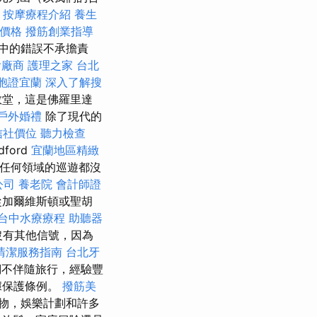
。
按摩療程介紹
養生
燴價格
撥筋創業指導
中的錯誤不承擔責
燴廠商
護理之家 台北
胞證宜蘭
深入了解搜
s教堂，這是佛羅里達
戶外婚禮
除了現代的
信社價位
聽力檢查
dford
宜蘭地區精緻
週，任何領域的巡遊都沒
公司
養老院
會計師證
從加爾維斯頓或聖胡
台中水療療程
助聽器
沒有其他信號，因為
清潔服務指南
台北牙
們不伴隨旅行，經驗豐
據保護條例。
撥筋美
物，娛樂計劃和許多