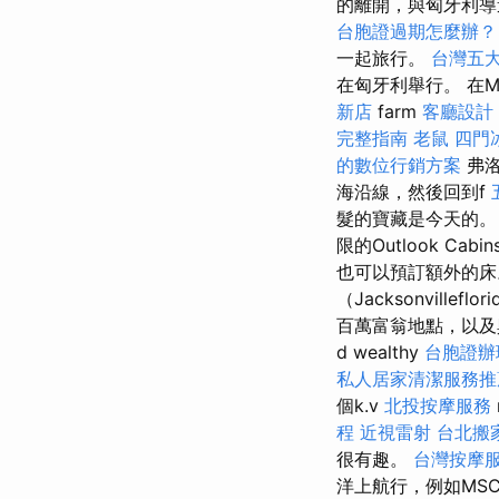
的離開，與匈牙利
台胞證過期怎麼辦
一起旅行。
台灣五
在匈牙利舉行。 在M
新店
farm
客廳設計
完整指南
老鼠
四門
的數位行銷方案
弗洛
海沿線，然後回到f
髮的寶藏是今天的
限的Outlook 
也可以預訂額外的床
（Jacksonvill
百萬富翁地點，以及與西
d wealthy
台胞證辦
私人居家清潔服務
個k.v
北投按摩服務
程
近視雷射
台北搬
很有趣。
台灣按摩
洋上航行，例如MS