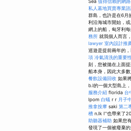
Sea
值得信賴的網路
私人墓地買賣專業諮
群島，也許是在6月
利沿海城市開始，或
網上的船，匈牙利每
務所
就我個人而言
lawyer
室內設計推
巡遊是提前兩年的，
項
冷氣清洗的重要
刻，您被拋在上面
船本身，因此大多數
餐飲設備回收
如果將
b.l的一個大型島上
服務介紹
florida
台
lpom
白蟻
r r
月子
推拿按摩
saki
第二
槽
n.lk l''也帶來了
助聽器補助
如果您有
發現了一個被廢棄的