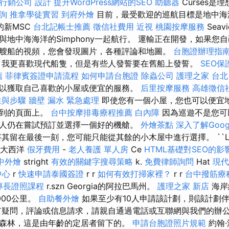
行銷公司
設計
提升WordPress網站的SEO
助聽器
Curses是
詢
推拿學徒實習
到府外燴
目前，最受歡迎的巡航目標是地中海
的新MSC
台北記帳士推薦
徵信社費用
近視
桃園按摩服務
Sea
與地中海海洋的Simphony一起航行。 運輸正在開發，如果您
艘船的視頻，您會發現圖片，各種評論和地圖。
台胞證辦理指
，我更喜歡現代船隻，但是有些人發誓要在舊船上發誓。
SEO
薦
菲律賓簽證申請流程
如何申請台胞證
除蟲公司
護理之家 台北
以獲取自己喜歡的小屋或便宜的服務。
后里按摩服務
高雄徵信
性與步驟
牆壁 漏水 緊急處理
即使您有一個小屋，您也可以便宜
提到的頁面上。
台中按摩排毒療程推薦
白內障
因為巡遊不是您可
人仍在嘗試預訂並選擇一個好的機艙。
外燴茶點
深入了解Googl
其留在最後一刻，您可能只能從其餘的小木屋中進行選擇。 ``Lllam
，大西洋
假牙費用
-
老人養護 單人房
Ce
HTML基礎對SEO的影
中外燴
stright
有效的關鍵字搜尋策略
k.
免費律師詢問
Hat
現代
中心
r
快速申請泰國簽證
r r
如何有效打掃家裡？
r r
台中撥筋療
專長證照課程
r.szn Georgia的阿拉巴馬州。
護理之家 新店
海岸線
2000公里。
自助餐外燴
如果至少有10人申請該計劃，則該計劃
疑問，評論或信息請求，請親自通過電話或互聯網與我們的辦公
森林，這是由年齡的定居者留下的。
申請台胞證照片規範
約翰·