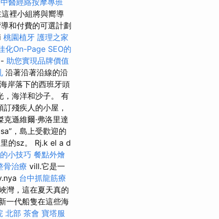
中醫經絡按摩專班
在這裡小組將與嚮導
導和付費的可選計劃
i
桃園植牙
護理之家
佳化On-Page SEO的
-
助您實現品牌價值
乳
沿著沿著沿線的沿
海岸落下的西班牙頭
，海洋和沙子。 有
以預訂殘疾人的小屋，
傑克遜維爾·弗洛里達
Rosa”，島上受歡迎的
 Rj.k el a d
裡的小技巧
餐點外燴
整骨治療
vill.它是一
.nya
台中抓龍筋療
和峽灣，這在夏天真的
新一代船隻在這些海
院 北部
茶會
寶塔服