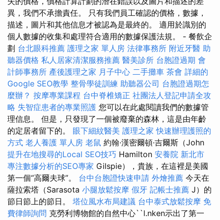
失的價格，價格計算計劃的潛在錯誤以及圖片和描述的差
異，我們不承擔責任。 只有我們員工確認的價格，數據，
描述，圖片和其他信息才被認為是最終的。 適用於識別的
個人數據的收集和處理符合適用的數據保護法規。 - 餐飲企
劃
台北眼科推薦
護理之家 單人房
法律事務所
附近牙醫
助
聽器價格
私人居家清潔服務推薦
醫美診所
台胞證過期
會
計師事務所
產後護理之家 月子中心
二手攤車
茶會
詳細的
Google SEO教學
整骨學徒訓練
助聽器公司
台胞證過期怎
麼辦？
按摩專業課程
台中脊椎矯正
社團法人登記申請全攻
略
失智症患者的專業照護
您可以在此處閱讀我們的數據管
理信息。 但是，只發現了一個被廢棄的森林，這是由年齡
的定居者留下的。
眼下細紋醫美
護理之家
快速辦理護照的
方式
老人養護 單人房
老鼠
約翰·漢密爾頓·吉爾斯（John
提升在地搜尋的Local SEO技巧
Hamilton
安養院 新北市
專注數據分析的SEO專家
Gilspie），貴族，在這裡是美國
第一個“高爾夫球”。
台中台胞證快速申請
外燴推薦
今天在
薩拉索塔（Sarasota
小腿放鬆按摩
假牙
記帳士推薦
J）的
節日節上的節日。
塔位風水布局建議
台中泰式放鬆按摩
免
費律師詢問
克勞利博物館的自然中心``l.nken示出了第一