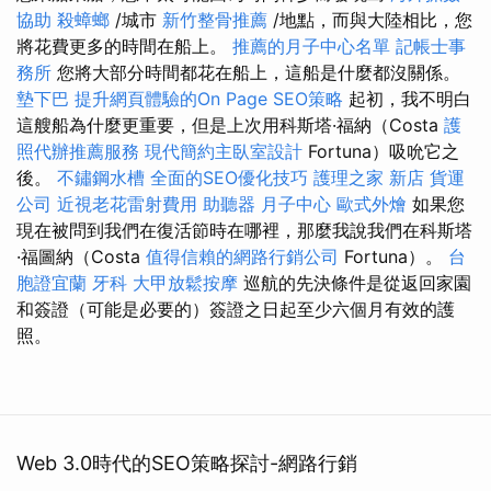
協助
殺蟑螂
/城市
新竹整骨推薦
/地點，而與大陸相比，您
將花費更多的時間在船上。
推薦的月子中心名單
記帳士事
務所
您將大部分時間都花在船上，這船是什麼都沒關係。
墊下巴
提升網頁體驗的On Page SEO策略
起初，我不明白
這艘船為什麼更重要，但是上次用科斯塔·福納（Costa
護
照代辦推薦服務
現代簡約主臥室設計
Fortuna）吸吮它之
後。
不鏽鋼水槽
全面的SEO優化技巧
護理之家 新店
貨運
公司
近視老花雷射費用
助聽器
月子中心
歐式外燴
如果您
現在被問到我們在復活節時在哪裡，那麼我說我們在科斯塔
·福圖納（Costa
值得信賴的網路行銷公司
Fortuna）。
台
胞證宜蘭
牙科
大甲放鬆按摩
巡航的先決條件是從返回家園
和簽證（可能是必要的）簽證之日起至少六個月有效的護
照。
Web 3.0時代的SEO策略探討-網路行銷