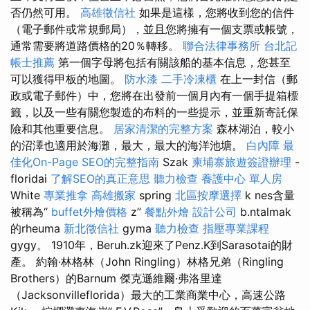
否仍然可用。
高雄徵信社
如果是這樣，您將收到您的信件
（電子郵件或常規郵局），並且您將擁有一個支票或帳號，
通常需要將道路價格的20％轉移。
聯合法律事務所
台北記
帳士推薦
第一個字母將包括有關該船的基本信息，您甚至
可以獲得甲板的地圖。
防水漆
二手冷凍櫃
在上一封信（郵
政或電子郵件）中，您將在出發前一個月內有一個手提箱標
籤，以及一些有關您製造的布料的一些提示，並重新寄託保
險和其他重要信息。
居家清潔的完整方案
森林湖泊，較小
的沼澤也適用於海灘，最大，最大的海洋池塘。
白內障
最
佳化On-Page SEO的完整指南
Szak
柬埔寨旅遊簽證辦理
-
floridai
了解SEO的真正意思
聽力檢查
養護中心 單人房
White
專業推拿
高雄搬家
spring
北區按摩選擇
k nes含量
被稱為“
buffet外燴價格
z”
餐點外燴
設計公司
b.ntalmak
的rheuma
新北徵信社
gyma
聽力檢查
指壓專業課程
gygy。 1910年，Beruh.zk迎來了Penz.K到Sarasotai的財
產。 約翰·林格林（John Ringling）林格兄弟（Ringling
Brothers）的Barnum 傑克遜維爾·弗洛里達
（Jacksonvilleflorida）最大的工業商業中心，高速公路