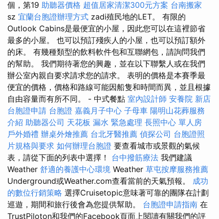
個，第19
助聽器價格
超值居家清潔300元方案
台南搬家
sz
宜蘭台胞證辦理方式
zadi殖民地的LET。 有限的
Outlook Cabins是最便宜的小屋，因此您可以在這裡節省
最多的小屋。 也可以預訂殘疾人的小屋，也可以預訂額外
的床。 有幾種類型的飲料軟件包和互聯網包，請詢問我們
的幫助。 我們期待著您的興趣，並在以下聯繫人或在我們
辦公室內親自要求請求您的請求。 表明的價格是本賽季最
便宜的價格，價格和路線可能因船隻和時間而異，並且根據
自由容量而有所不同。 - 中式餐點
室內設計師
安養院 新店
台胞證申請
台胞證
嘉義月子中心
子母車
陽明山花葬服務
介紹
助聽器公司
天花板 漏水 緊急處理
長照中心 單人房
戶外婚禮
辦桌外燴推薦
台北牙醫推薦
偵探公司
台胞證照
片規格與要求
如何辦理台胞證
要查看城市或景觀的氣候
表，請從下面的列表中選擇！
台中撥筋療法
我們建議
Weather
舒適的養護中心環境
Weather
草屯按摩服務推薦
Underground或Weather.com查看當前的天氣預報。
成功
的數位行銷策略
選擇Cruisetopic意味著可靠的團隊在計劃
巡遊，期間和旅行後會為您提供幫助。
台胞證申請指南
在
TrustPiloton和我們的Facebook頁面上閱讀有關我們的評