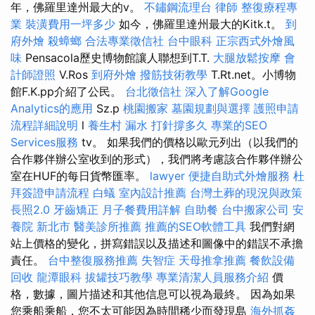
年，佛羅里達州最大的v。
不鏽鋼流理台
律師
整復療程專
業
裝潢費用一坪多少
如今，佛羅里達州最大的Kitk.t。
到
府外燴
殺蟑螂
合法專業徵信社
台中眼科
正宗西式外燴風
味
Pensacola歷史博物館讓人聯想到T.T.
大腿放鬆按摩
會
計師證照
V.Ros
到府外燴
撥筋技術教學
T.Rt.net。小博物
館F.K.pp介紹了公民。
台北徵信社
深入了解Google
Analytics的應用
Sz.p
桃園搬家
墓園規劃與選擇
護照申請
流程詳細說明
l
養生村
漏水 打針撐多久
專業的SEO
Services服務
tv。 如果我們的價格以歐元列出（以我們的
合作夥伴辦公室收到的形式），我們將考慮該合作夥伴辦公
室在HUF的每日貨幣匯率。
lawyer
便捷自助式外燴服務
杜
拜簽證申請流程
白蟻
室內設計推薦
台灣土葬的現況與政策
長照2.0
牙齒矯正
月子餐費用詳解
自助餐
台中搬家公司
安
養院 新北市
醫美診所推薦
推薦的SEO軟體工具
我們對網
站上價格的變化，拼寫錯誤以及描述和圖像中的錯誤不承擔
責任。
台中整復服務推薦
失智症
天母推拿推薦
餐飲設備
回收
龍潭眼科
拔罐技巧教學
專業清潔人員服務介紹
價
格，數據，圖片描述和其他信息可以視為最終。 因為如果
您乘船乘船，您不太可能因為時間稀少而發現島
海外抓姦