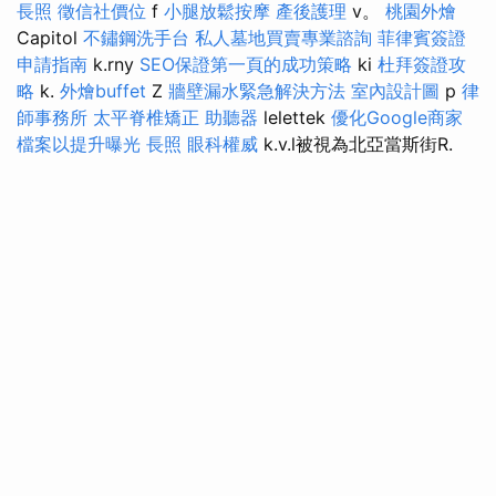
長照
徵信社價位
f
小腿放鬆按摩
產後護理
v。
桃園外燴
Capitol
不鏽鋼洗手台
私人墓地買賣專業諮詢
菲律賓簽證
申請指南
k.rny
SEO保證第一頁的成功策略
ki
杜拜簽證攻
略
k.
外燴buffet
Z
牆壁漏水緊急解決方法
室內設計圖
p
律
師事務所
太平脊椎矯正
助聽器
lelettek
優化Google商家
檔案以提升曝光
長照
眼科權威
k.v.l被視為北亞當斯街R.