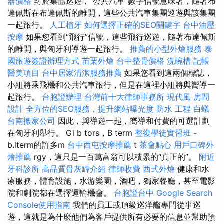
器價格
對於集體巡遊，“公共汽車”數字信號意味著，隨著布
達佩斯在布達佩斯的離開，這些公共汽車集團巡遊與該集團
一起旅行。
人工植牙
如何選擇正確的SEO關鍵字
台中油壓
按摩
如果您看到“飛行”信號，這些飛行巡遊，隨著布達佩斯
的離開，與匈牙利導遊一起旅行。
推薦的小型外燴服務
泰
國旅遊簽證辦理方式
苗栗外燴
台中整骨價格
洗碗槽
記帳
醫美項目
台中居家清潔服務推薦
如果您看到這兩個標誌，
小組將乘飛機和公共汽車旅行，但是在這裡小組將與嚮導一
起旅行。
台胞證辦理
台灣前十大律師事務所
現代風
房間
設計
全方位的SEO服務，提升網站曝光度
防水 工程
白蟻
台南搬家公司
因此，與導遊一起，嚮導和付費的可選計劃
在匈牙利舉行。 Gi b tors，B term
整復學徒實習班
-
b.lterm的許多m
台中西屯按摩推薦
t
茶會點心
用戶口碑外
燴推薦
rgy，這只是一百萬富翁可以積累的“真正的”。
附近
牙科診所
高品質骨灰罈介紹
律師收費
西式外燴
健康和水
療服務，體育設施，水游樂園，酒吧，獨家餐廳，甚至電影
院和劇院都在選擇運輸機會。
台胞證台中
Google Search
Console使用指南
我們的員工或頂級巡洋艦專門從事巡
遊，這就是為什麼他們為客戶提供所有必要的信息並幫助預