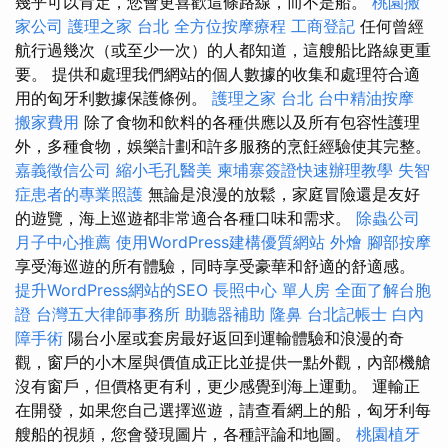
幾乎可以肯定，您會更喜歡這條路線，而不是船。
桃園搬
家公司
護理之家 台北
全方位按摩療程
工商登記
任何曾經
航行過幾次（或至少一次）的人都知道，這艘船比路線更重
要。 提供和處理我們網站的個人數據的收集和處理符合適
用的匈牙利數據保護條例。
護理之家 台北
台中精油按摩
搬家費用
除了食物和飲料的各種供應以及所有包容性護理
外，多種食物，娛樂計劃和許多服務的烹飪經驗使其完整。
嘉義徵信公司
縮小毛孔醫美
柬埔寨簽證快速辦理教學
失智
症患者的專業照護
無論是浪漫的放鬆，家庭冒險還是友好
的遊覽，海上巡遊都非常適合各種口味和需求。
除蟲公司
月子中心推薦
使用WordPress建構優質網站
外燴
腳部按摩
享受海巡遊的所有體驗，同時享受豪華和舒適的舒適感。
提升WordPress網站的SEO
長照中心 單人房
全面了解台胞
證
台灣五大律師事務所
助聽器補助
隆鼻
台北記帳士
白內
障手術
陽台小屋或套房最好返回到運輸體驗和浪漫的奇
觀，窗戶的小木屋與價值成正比並提供一點外觀，內部機艙
沒有窗戶，但價格更有利，更少感覺到海上運動。 運輸正
在開發，如果您自己選擇巡遊，請查看網上的船，匈牙利每
艘船的視頻，您會發現圖片，各種評論和地圖。
桃園植牙