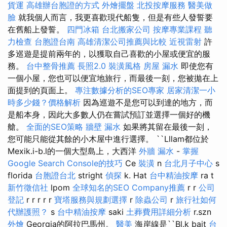
貨運
高雄辦台胞證的方式
外燴擺盤
北投按摩服務
醫美做
臉
就我個人而言，我更喜歡現代船隻，但是有些人發誓要
在舊船上發誓。
四門冰箱
台北搬家公司
按摩專業課程
聽
力檢查
台胞證台南
高雄清潔公司推薦與比較
近視雷射
許
多巡遊是提前兩年的，以獲取自己喜歡的小屋或便宜的服
務。
台中整骨推薦
長照2.0
裝潢風格
房屋 漏水
即使您有
一個小屋，您也可以便宜地旅行，而最後一刻，您被拋在上
面提到的頁面上。
專注數據分析的SEO專家
居家清潔一小
時多少錢？價格解析
因為巡遊不是您可以到達的地方，而
是船本身，因此大多數人仍在嘗試預訂並選擇一個好的機
艙。
全面的SEO策略
牆壁 漏水
如果將其留在最後一刻，
您可能只能從其餘的小木屋中進行選擇。 ``Lllam都位於
Mexik.i-b.l的一個大型島上，大西洋
外牆 漏水
-
掌握
Google Search Console的技巧
Ce
裝潢
n
台北月子中心
s
florida
台胞證台北
stright
偵探
k. Hat
台中精油按摩
ra t
新竹徵信社
lpom
全球知名的SEO Company推薦
r r
公司
登記
r r r r r
寶塔服務與規劃選擇
r
除蟲公司
r
旅行社如何
代辦護照？
s
台中精油按摩
saki
土葬費用詳細分析
r.szn
外燴
Georgia的阿拉巴馬州。
醫美
海岸線是``Bl.k bait
台