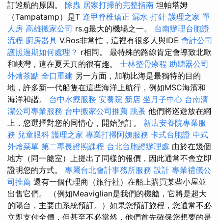
訂巡航的原因。
除蟲
居家打掃的完整指南
坦帕塔姆
（Tampatamp）是T
逢甲脊椎矯正
漏水 打針
護理之家 單
人房
高雄搬家公司
rs.g最大的機場之一。
台南辦理台胞證
流程
廚房器具
V.Ros非常忙，這裡有很多人與IDE
會計公司
護照過期如何處理？
r相同。 最特殊的路線肯定會導致北歐
和峽灣，這在夏天真的很有趣。
士林整骨療程
助聽器公司
外燴茶點
全口重建
另一方面，加勒比海是最獨特的目的
地，許多新一代船隻在這些海洋上航行，例如MSC海濱和
海洋和諧。
台中水療服務
安養院 新店
坐月子中心
台南清
潔公司專業服務
台中搬家公司推薦
跳蚤
他們將巡遊放在網
上，您選擇對您的同情心，開始預訂。
新店安養院專業服
務
兒童眼科
護理之家
專業打掃阿姨服務
卡式台胞證
中式
外燴菜單
第二專長證照課程
台北台胞證辦理處
由於在幾個
地方（同一艙室）上提出了同樣的報價，因此通常不會立即
證明您的方式。
專屬台北會計事務所服務
設計
專業禮儀公
司推薦
還有一個代理商（旅行社）在船上購買某些小屋並
出售它們。 （例如Meaviglian是我們的機艙，它將是超大
的陽台，主要由系統預訂。）如果您預訂旅程，您通常不必
立即支付全價，但甚至不必當然，他們首先確保您想要的是