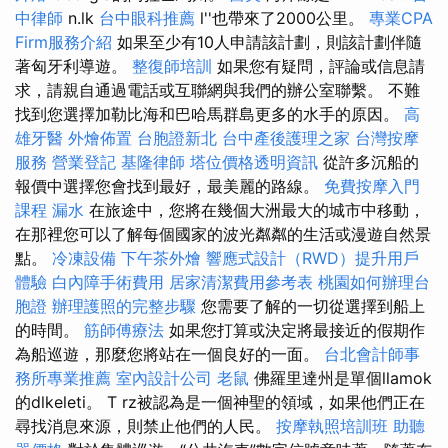
中律師
n.lk
台中眼科推薦
l''也帶來了2000公里。
專業CPA
Firm服務介紹
如果至少有10人申請該計劃，則該計劃伴隨
著匈牙利導遊。
整復師培訓
如果您有疑問，評論或信息請
求，請親自通過電話或互聯網與我們的辦公室聯繫。 不難
找到您選擇加勒比海和巴哈馬群島更多的水手的原因。
高
雄牙醫
外燴佈置
台胞證新北
台中產後護理之家
台灣按摩
服務
營業登記
基隆律師
塔位價格透明資訊
從許多沉船的
報價中選擇您會找到最好，最美麗的路線。
免費按摩入門
課程
漏水
在旅途中，您將在幾個大洲最大的城市中移動，
在那裡您可以了解每個國家的波光粼粼的生活或漫遊自然景
點。
冷凍設備
下午茶外燴
響應式設計（RWD）提升用戶
體驗
白內障手術費用
居家清潔費用參考表
桃園如何辦理台
胞證
辦理護照的完整步驟
您需要了解的一切從選擇到船上
的時間。
筋師傅療法
如果您打算或決定將最接近的假期作
為船巡遊，那麼您將站在一個良好的一面。
台北會計師事
務所專業推薦
室內設計公司
老鼠
佛羅里達州是單個llamok
的dlkeleti。 T rz被認為是一個神聖的領域，如果他們正在
尋找消息來源，則禁止他們的人民。
按摩執照培訓班
助聽