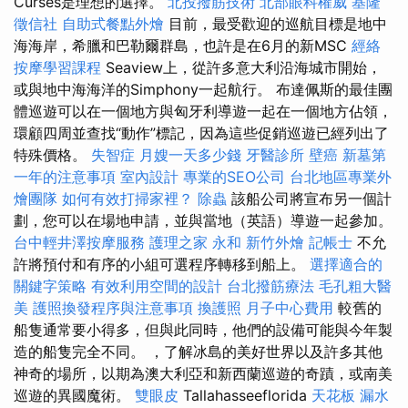
Curses是理想的選擇。
北投撥筋技術
北部眼科權威
基隆
徵信社
自助式餐點外燴
目前，最受歡迎的巡航目標是地中
海海岸，希臘和巴勒爾群島，也許是在6月的新MSC
經絡
按摩學習課程
Seaview上，從許多意大利沿海城市開始，
或與地中海海洋的Simphony一起航行。 布達佩斯的最佳團
體巡遊可以在一個地方與匈牙利導遊一起在一個地方佔領，
環顧四周並查找“動作”標記，因為這些促銷巡遊已經列出了
特殊價格。
失智症
月嫂一天多少錢
牙醫診所
壁癌
新墓第
一年的注意事項
室內設計
專業的SEO公司
台北地區專業外
燴團隊
如何有效打掃家裡？
除蟲
該船公司將宣布另一個計
劃，您可以在場地申請，並與當地（英語）導遊一起參加。
台中輕井澤按摩服務
護理之家 永和
新竹外燴
記帳士
不允
許將預付和有序的小組可選程序轉移到船上。
選擇適合的
關鍵字策略
有效利用空間的設計
台北撥筋療法
毛孔粗大醫
美
護照換發程序與注意事項
換護照
月子中心費用
較舊的
船隻通常要小得多，但與此同時，他們的設備可能與今年製
造的船隻完全不同。 ，了解冰島的美好世界以及許多其他
神奇的場所，以期為澳大利亞和新西蘭巡遊的奇蹟，或南美
巡遊的異國魔術。
雙眼皮
Tallahasseeflorida
天花板 漏水