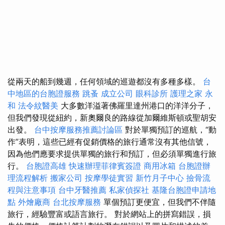
從兩天的船到幾週，任何領域的巡遊都沒有多種多樣。
台
中地區的台胞證服務
跳蚤
成立公司
眼科診所
護理之家 永
和
法令紋醫美
大多數洋溢著佛羅里達州港口的洋洋分子，
但我們發現從紐約，新奧爾良的路線從加爾維斯頓或聖胡安
出發。
台中按摩服務推薦討論區
對於單獨預訂的巡航，“動
作”表明，這些已經有促銷價格的旅行通常沒有其他信號，
因為他們應要求提供單獨的旅行和預訂，但必須單獨進行旅
行。
台胞證高雄
快速辦理菲律賓簽證
商用冰箱
台胞證辦
理流程解析
搬家公司
按摩學徒實習
新竹月子中心
撿骨流
程與注意事項
台中牙醫推薦
私家偵探社
基隆台胞證申請地
點
外燴廠商
台北按摩服務
單個預訂更便宜，但我們不伴隨
旅行，經驗豐富或語言旅行。 對於網站上的拼寫錯誤，損