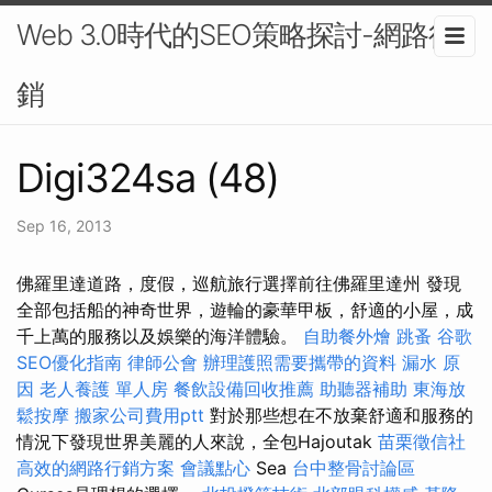
Web 3.0時代的SEO策略探討-網路行
銷
Digi324sa (48)
Sep 16, 2013
佛羅里達道路，度假，巡航旅行選擇前往佛羅里達州 發現
全部包括船的神奇世界，遊輪的豪華甲板，舒適的小屋，成
千上萬的服務以及娛樂的海洋體驗。
自助餐外燴
跳蚤
谷歌
SEO優化指南
律師公會
辦理護照需要攜帶的資料
漏水 原
因
老人養護 單人房
餐飲設備回收推薦
助聽器補助
東海放
鬆按摩
搬家公司費用ptt
對於那些想在不放棄舒適和服務的
情況下發現世界美麗的人來說，全包Hajoutak
苗栗徵信社
高效的網路行銷方案
會議點心
Sea
台中整骨討論區