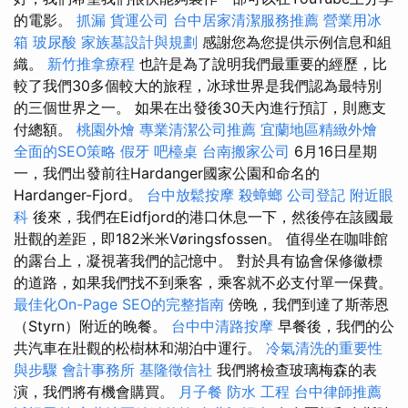
的電影。
抓漏
貨運公司
台中居家清潔服務推薦
營業用冰
箱
玻尿酸
家族墓設計與規劃
感謝您為您提供示例信息和組
織。
新竹推拿療程
也許是為了說明我們最重要的經歷，比
較了我們30多個較大的旅程，冰球世界是我們認為最特別
的三個世界之一。 如果在出發後30天內進行預訂，則應支
付總額。
桃園外燴
專業清潔公司推薦
宜蘭地區精緻外燴
全面的SEO策略
假牙
吧檯桌
台南搬家公司
6月16日星期
一，我們出發前往Hardanger國家公園和命名的
Hardanger-Fjord。
台中放鬆按摩
殺蟑螂
公司登記
附近眼
科
後來，我們在Eidfjord的港口休息一下，然後停在該國最
壯觀的差距，即182米米Vøringsfossen。 值得坐在咖啡館
的露台上，凝視著我們的記憶中。 對於具有協會保修徽標
的道路，如果我們找不到乘客，乘客就不必支付單一保費。
最佳化On-Page SEO的完整指南
傍晚，我們到達了斯蒂恩
（Styrn）附近的晚餐。
台中中清路按摩
早餐後，我們的公
共汽車在壯觀的松樹林和湖泊中運行。
冷氣清洗的重要性
與步驟
會計事務所
基隆徵信社
我們將檢查玻璃梅森的表
演，我們將有機會購買。
月子餐
防水 工程
台中律師推薦