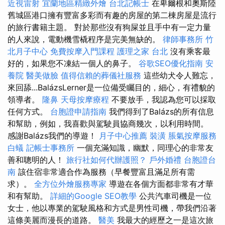
近視雷射
宜蘭地區精緻外燴
台北記帳士
在卑爾根和奧斯陸
舊城區港口擁有豐富多彩而有趣的房屋的第二棟房屋是流行
的旅行書籍主題。 對於那些沒有狗屎並且手中有一定力量
的人來說，電動機雪橇程序是完美無缺的。
律師事務所
竹
北月子中心
免費按摩入門課程
護理之家 台北
沒有乘客最
好的，如果您不凍結一個人的鼻子。
谷歌SEO優化指南
安
養院
醫美做臉
值得信賴的葬儀社服務
這些幼犬令人難忘，
來回舔...BalázsLerner是一位備受矚目的，細心，有禮貌的
領導者。
隆鼻
天母按摩療程
不要放手，我認為您可以採取
任何方式。
台胞證申請指南
我們得到了Balázs的所有信息
和幫助，例如，我喜歡與駕駛員協商幾次，以利用時間。
感謝Balázs我們的導遊！
月子中心推薦
裝潢
脹氣按摩服務
白蟻
記帳士事務所
一個充滿知識，幽默，同理心的非常友
善和聰明的人！
旅行社如何代辦護照？
戶外婚禮
台胞證台
南
該住宿非常適合作為服務（早餐豐富且滿足所有需
求）。
全方位外燴服務專家
導遊在各個方面都非常有才華
和有幫助。
詳細的Google SEO教學
公共汽車司機是一位
女士，他以專業的駕駛風格和方式是男性司機，帶我們沿著
這條美麗而漫長的道路。
醫美
我最大的經歷之一是這次旅