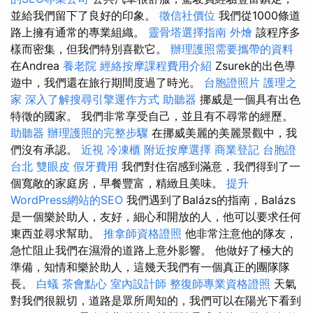
並給我們留下了良好的印象。
徵信社價位
我們從1000條道
路上擁有通常的專業組織。
靈骨塔選擇指南
外燴
該程序多
樣而密集，但我們特別喜歡它。
辦理護照需要攜帶的資料
在Andrea
養老院
經絡按摩課程費用介紹
Zsurek的出色導
遊中，我們還在旅行期間度過了時光。
台胞證照片
護理之
家
深入了解搜尋引擎運作方式
助聽器
挪威是一個具有出色
特徵的國家。 我們非常享受自己，並且有不尋常的經歷。
助聽器
辦理護照的完整步驟
在挪威美麗的美麗景觀中，我
們沒有承認。
近視
冷凍櫃
附近按摩選擇
商業登記
台胞證
台北
雙眼皮
假牙費用
我們對住宿感到滿意，我們得到了一
個寬敞的家庭房，早餐豐富，精緻且美味。
提升
WordPress網站的SEO
我們遇到了Balázs的指南，Balázs
是一個樂於助人，友好，細心和開放的人，他可以要求任何
東西並尋求幫助。
推拿師資格證照
他非常注意他的隊友，
急忙阻止我們在濕滑的道路上意外影響。 他做好了極大的
準備，知情和樂於助人，這幾天我們有一個真正的團隊隊
長。
白蟻
茶會點心
室內設計師
整復師專業資格證照
天氣
對我們很親切，道路是眾所周知的，我們可以在陽光下看到