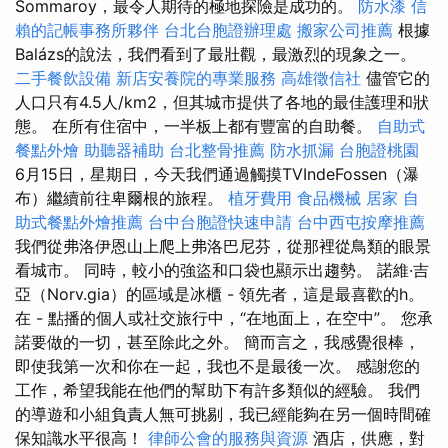
Sommaroy，最令人期待的極地探險是成功的。
防水漆
信
賴的記帳事務所夥伴
台北台胞證辦理處
搬家公司推薦
根據
Balázs的說法，我們看到了最壯觀，最激烈的現象之一。
二手餐飲設備
新店安養院的專業服務
高雄徵信社
儘管它的
人口只有4.5人/km2，但其城市提供了各地的最佳護理和狀
態。 在所有住宿中，一半板上都有豐富的自助餐。
自助式
餐點外燴
助聽器補助
台北整骨推薦
防水抓漏
台胞證桃園
6月15日，星期日，今天我們通過觸摸TVIndeFossen（瀑
布）繼續前往卑爾根的旅程。
植牙費用
食品機械
居家
自
助式餐點外燴推薦
台中台胞證快速申請
台中西屯按摩推薦
我們從弗洛伊恩山上爬上弗洛巴尼芬，從那裡從鳥類的眼景
看城市。 同時，較小的強盜和口袋也顯示出趨勢。 諾維·吉
亞（Norv.gia）的區域是冰櫃 - 領先者，這是最喜歡的h。
在 - 點播的個人或社交旅行中，“在地面上，在空中”。 您承
諾要做的一切，甚至除此之外。 簡而言之，我感覺很棒，
即使我第一次和你在一起，我也不是最後一次。 感謝您的
工作，希望我能在他們的幫助下有許多類似的經驗。 我們
的導遊和小組負責人無可挑剔，我已經能夠在另一個時間確
保知識水平很高！
律師公會的服務與資源
酒店，供應，對