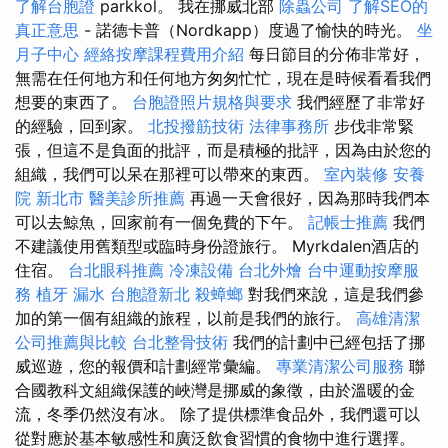
了解台胞證
parkkol。 我在挪威北部
除蟲公司
了解SEO的
真正意思
- 諾德卡普（Nordkapp）度過了愉快的時光。
坐
月子中心
經絡按摩課程費用介紹
每日節目的分佈非常好，
無需在任何地方和任何地方匆匆忙忙，現在是時候看看我們
想要的東西了。
台胞證照片規格與要求
我們經歷了非常好
的經驗，回到家。
北投撥筋技術
法律事務所
步伐非常緊
張，但這不是負面的批評，而是積極的批評，因為由於您的
組織，我們可以呆在那裡可以帶來的東西。
室內裝修
安養
院 新北市
醫美診所推薦
再過一天會很好，因為那時我們本
可以去鯨魚，回家前有一個免費的下午。
記帳士推薦
我們
不建議使用舊類型或臨時身份證旅行。 Myrkdalen酒店的
住宿。
台北眼科推薦
冷凍設備
台北外燴
台中運動按摩服
務
植牙
漏水
台胞證新北
殺蟑螂
對我們來說，這是我們參
加的第一個有組織的旅程，以前是我們的旅行。
高雄清潔
公司推薦與比較
台北整骨技術
我們的計劃中已經包括了挪
威巡遊，您的報價和計劃經常彙編。
專業清潔公司服務
聯
合國教科文組織保護的峽灣是挪威的象徵，由於溫暖的金
流，冬季仍然沒有冰。 除了提供標準食品外，我們還可以
從對應於基本敏感性和廣泛飲食習慣的食物中進行選擇。