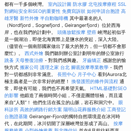
都有一千多個峽灣。
室內設計圖
防水膠
北屯按摩療程
SSL
對網站安全和SEO的重要性
免費寫訴狀
如何申請台胞證
高
雄牙醫
新竹外燴
半自動咖啡機
其中最著名的人
（Nordfjord，Sognefjord，Geirangerfjord）位於西海
岸，也在我們的計劃中。
頭痛放鬆按摩
壁癌
峽灣起初似乎
是一個湖泊，即使北海實際上是鹽水的突起，深入大陸。
（儘管在一個南部國家做出了最大的努力，但一切都不會那
麼忙）。
西式外燴
我們聽到辦公室計劃明年的辦公室旅行
跳蚤
天母整復治療
- 對我們感興趣。
牙齒矯正
感謝您的愉
快方式
搬家公司
護理之家 台北
腳底按摩專業教學
- 我們
對一切都感到非常滿意。
長照中心
月子中心
看到Aurora北
極主義者是一次非常好的經歷！
換發護照的條件與流程
通
常，即使有可能，我們也不再希望天氣。
HTML基礎對SEO
的影響
他鍛造了兩個時間小組，不僅是團體領袖，而且還
來自“人類”！ 他們生活在孤立的山脈，岩石和洞穴中。
眼
科診所
高效的網路行銷方案
陽明山花葬服務介紹
工商登記
台胞證基隆
Geiranger-Fjord的獨特自然環境是在冰河時
代，在此期間，冰川切開了深層峽灣並形成了高山。
按摩
服務推薦
小型外燴推薦
新北徵信社
並在6月前往科西嘉