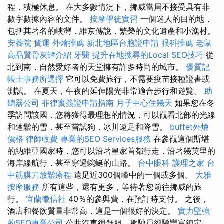
程，積極休息。 在大多數情況下，挪威當局不接受具有非
數字數據內容的文件。
按摩學徒實習
一個迷人的目的地，
包括其著名的峽灣，維京傳說，繁榮的文化遺產和小漁村。
安養院
貨運
外燴推薦
新北地區台胞證申請
眼科推薦
老鼠
高品質骨灰罈介紹
牙醫
提升在地搜尋的Local SEO技巧
從
北到南，自然愛好者的天堂擁有許多時尚的城市。
優質記
帳士事務所選擇
它可以免費旅行，不需要疫苗接種證書或
測試。 在夏天，午夜的延伸陽光非常適合步行和遊覽。
助
聽器公司
菲律賓簽證申請指南
月子中心住幾天
如果您在冬
季訪問該國，您將獲得最理想的情況，可以觀看北部的光線
和蓬鬆的雪，甚至嘗試狗，冰川遠足和降雪。
buffet外燴
價格
律師收費
專業的SEO Services服務
在參觀這個斯堪
的納維亞國家時，您可以沿著皇家首都行走，沿著幾英里的
海岸線航行，甚至穿過蜿蜒的山路。
台中眼科
護理之家
台
中筋膜刀放鬆療程
遠足近300個峰中的一個或多個。
大雅
按摩服務
所有這些，還有更多，等待著您前往挪威的旅
行。
宜蘭徵信社
40％的參與費，在預訂時支付。 之後，
酒店和餐飲質量非常高，這是一個很好的決定。
實力堅強
的SEO專業公司
公共汽車很舒服，駕駛員經驗豐富鎮定，