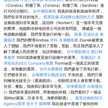
（Corsica）和撒丁島（Corsica）和撒丁島（Sardinia）進
行1000次騎行。
台中撥筋療程
我真的很喜歡路線和程序，
我們在非常好的地方。
廚房設備
高雄辦台胞證的方式
我對
這條路感到非常滿意，諾伯特（Norbert）是一個非常完善
的嚮導，他能夠冷靜地回答公司的所有問題。 挪威是一個
奇蹟般的國家，我們享受旅行的每一刻。
跳蚤
音波拉皮
泰
國簽證
我們的嚮導Andrea
牙科
冷凍櫃推薦
Zsurek確實進
入了體驗，我們不僅看到了景觀，景點，而且我們還深入了
解了挪威人民的歷史，短語和藝術。
台中撥筋療法
會計師
事務所
1000道路確實是旅行組織中的基準。
客廳設計
全
球知名的SEO Company推薦
Tromsø是一個真正的珠寶
盒，有無數的選擇。
台中水療療程
我們參加了所有計劃，
它們都非常好。
台南辦理台胞證流程
不幸的是，我們只看
到極地光線至少（通過鏡頭），但顯然沒有人會影響天氣。
住宿，餐點，指南和計劃非常完美。
菲律賓簽證
台南徵信
社
我們很幸運的時間，即動物的外觀（我們看到了一個泳
池Maci家族，許多羊毛，海豹和馴鹿）。
最受信賴的SEO
Agency選擇
坐月子
殺蟑螂
我在旅途中度過了愉快的時