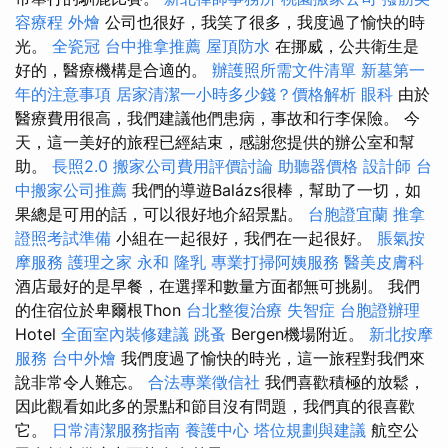
容療程
外燴
公司也很好，我笑了很多，我度過了愉快的時
光。
全瓷冠
台中推拿推薦
屋頂防水
在挪威，公共衛生是
好的，醫療機構是合適的。
辦護照所需文件清單
新墓第一
年的注意事項
居家清潔一小時多少錢？價格解析
眼科
由於
醫療費用很高，我們建議他們患病，事故和行李保險。 今
天，這一美好的旅程已經結束，感謝您提供的辦公室和幫
助。
長照2.0
搬家公司費用評價討論
助聽器價格
設計師
台
中搬家公司推薦
我們的導遊Balázs很棒，幫助了一切，如
果總是可用的話，可以很好地介紹景點。
台胞證宜蘭
推拿
證照考試準備
小組在一起很好，我們在一起很好。
脹氣按
摩服務
護理之家 永和
隆乳
專業打掃阿姨服務
醫美皮膚科
酒店最好的是早餐，在選擇和數量方面都無可挑剔。 我們
的住宿位於卑爾根Thon
台北整復治療
失智症
台胞證辦理
Hotel
全面室內裝修建議
跳蚤
Bergen機場附近。
新北按摩
服務
台中外燴
我們度過了愉快的時光，這一旅程對我們來
說非常令人難忘。
合法專業徵信社
我們喜歡積極的放鬆，
因此觀看如此多的景點和節目沒有問題，我們真的很喜歡
它。
日常清潔服務指南
養護中心
塔位規劃與建議
航空公