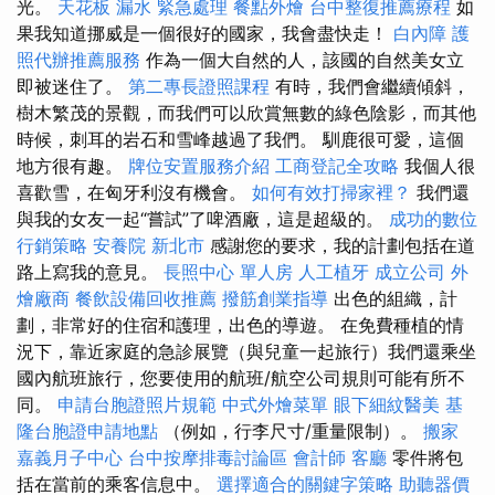
光。
天花板 漏水 緊急處理
餐點外燴
台中整復推薦療程
如
果我知道挪威是一個很好的國家，我會盡快走！
白內障
護
照代辦推薦服務
作為一個大自然的人，該國的自然美女立
即被迷住了。
第二專長證照課程
有時，我們會繼續傾斜，
樹木繁茂的景觀，而我們可以欣賞無數的綠色陰影，而其他
時候，刺耳的岩石和雪峰越過了我們。 馴鹿很可愛，這個
地方很有趣。
牌位安置服務介紹
工商登記全攻略
我個人很
喜歡雪，在匈牙利沒有機會。
如何有效打掃家裡？
我們還
與我的女友一起“嘗試”了啤酒廠，這是超級的。
成功的數位
行銷策略
安養院 新北市
感謝您的要求，我的計劃包括在道
路上寫我的意見。
長照中心 單人房
人工植牙
成立公司
外
燴廠商
餐飲設備回收推薦
撥筋創業指導
出色的組織，計
劃，非常好的住宿和護理，出色的導遊。 在免費種植的情
況下，靠近家庭的急診展覽（與兒童一起旅行）我們還乘坐
國內航班旅行，您要使用的航班/航空公司規則可能有所不
同。
申請台胞證照片規範
中式外燴菜單
眼下細紋醫美
基
隆台胞證申請地點
（例如，行李尺寸/重量限制）。
搬家
嘉義月子中心
台中按摩排毒討論區
會計師
客廳
零件將包
括在當前的乘客信息中。
選擇適合的關鍵字策略
助聽器價