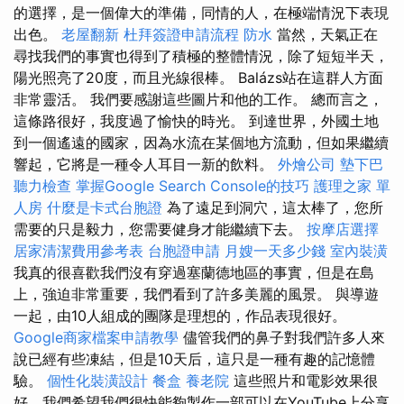
的選擇，是一個偉大的準備，同情的人，在極端情況下表現
出色。
老屋翻新
杜拜簽證申請流程
防水
當然，天氣正在
尋找我們的事實也得到了積極的整體情況，除了短短半天，
陽光照亮了20度，而且光線很棒。 Balázs站在這群人方面
非常靈活。 我們要感謝這些圖片和他的工作。 總而言之，
這條路很好，我度過了愉快的時光。 到達世界，外國土地
到一個遙遠的國家，因為水流在某個地方流動，但如果繼續
響起，它將是一種令人耳目一新的飲料。
外燴公司
墊下巴
聽力檢查
掌握Google Search Console的技巧
護理之家 單
人房
什麼是卡式台胞證
為了遠足到洞穴，這太棒了，您所
需要的只是毅力，您需要健身才能繼續下去。
按摩店選擇
居家清潔費用參考表
台胞證申請
月嫂一天多少錢
室內裝潢
我真的很喜歡我們沒有穿過塞蘭德地區的事實，但是在島
上，強迫非常重要，我們看到了許多美麗的風景。 與導遊
一起，由10人組成的團隊是理想的，作品表現很好。
Google商家檔案申請教學
儘管我們的鼻子對我們許多人來
說已經有些凍結，但是10天后，這只是一種有趣的記憶體
驗。
個性化裝潢設計
餐盒
養老院
這些照片和電影效果很
好，我們希望我們很快能夠製作一部可以在YouTube上分享