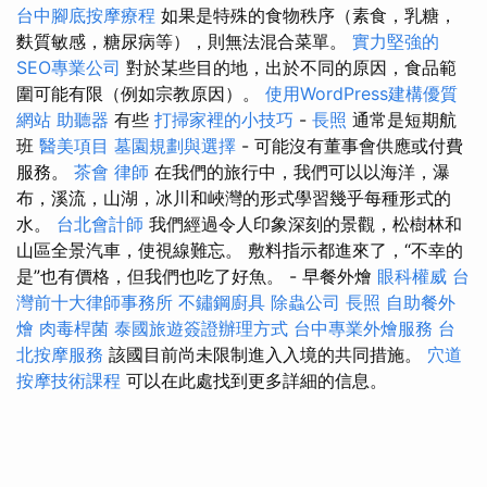
台中腳底按摩療程
如果是特殊的食物秩序（素食，乳糖，
麩質敏感，糖尿病等），則無法混合菜單。
實力堅強的
SEO專業公司
對於某些目的地，出於不同的原因，食品範
圍可能有限（例如宗教原因）。
使用WordPress建構優質
網站
助聽器
有些
打掃家裡的小技巧
-
長照
通常是短期航
班
醫美項目
墓園規劃與選擇
- 可能沒有董事會供應或付費
服務。
茶會
律師
在我們的旅行中，我們可以以海洋，瀑
布，溪流，山湖，冰川和峽灣的形式學習幾乎每種形式的
水。
台北會計師
我們經過令人印象深刻的景觀，松樹林和
山區全景汽車，使視線難忘。 敷料指示都進來了，“不幸的
是”也有價格，但我們也吃了好魚。 - 早餐外燴
眼科權威
台
灣前十大律師事務所
不鏽鋼廚具
除蟲公司
長照
自助餐外
燴
肉毒桿菌
泰國旅遊簽證辦理方式
台中專業外燴服務
台
北按摩服務
該國目前尚未限制進入入境的共同措施。
穴道
按摩技術課程
可以在此處找到更多詳細的信息。