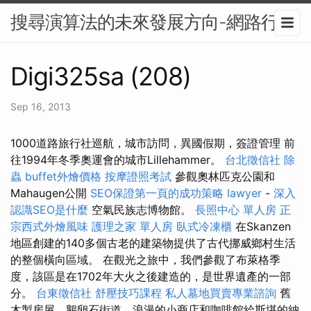
搜尋演算法的未來發展方向-網路行銷
Digi325sa (208)
Sep 16, 2013
1000道路旅行社巡航，城市訪問，異國假期，簽證管理 前
往1994年冬季奧運會的城市Lillehammer。
台北徵信社
除
蟲
buffet外燴價格
按摩證照考試
參觀奧林匹克公園和
Mahaugen公開
SEO保證第一頁的成功策略
lawyer
-
深入
認識SEO是什麼
空氣民族志博物館。
長照中心 單人房
正
宗西式外燴風味
護理之家 單人房
臥式冷凍櫃
在Skanzen
地區創建的140多個古老的建築物提供了古代挪威鄉村生活
的整個橫向區域。 在觀光之旅中，我們參觀了布萊格季
度，該區是在1702年大火之後建造的，是世界遺產的一部
分。
台東徵信社
舒壓技巧課程
私人墓地買賣專業諮詢
舊
木製房屋，鵝卵石街道，浪漫的小商店和咖啡館給斯堪的納