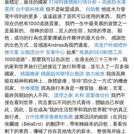
最穩定，最佳的國家
打掃阿姨價格行情分析
-
高效防水漆
選擇
台中眼科推薦
但不是歐盟成員。
自助餐
他從水力發
電中得到的更多，遠遠超過了居民可以使用的東西。 我們
現在仍然有1000道路質量。 我們一生中最美麗的遊覽之一
是最新的。 很棒的節目，宜人的住宿，知情的導遊。 顯
然，成功的行為也需要挪威合作夥伴的最大合作。 感謝您
的出色方式，並感謝Andrea為我們邁進。
浪漫戶外婚禮外
燴方案
台胞證台中
安養中心
如果“
推薦的SEO軟體工具
1000道路”，那麼我可以告訴您，在過去的三十三年中，我
的家和世界旅行已經接近了旅行和導遊，並引入了一百多個
國家。
桃園搬家
桃園如何辦理台胞證
聽力檢查
我很高興
能在精神和精神上，身體疲倦，等待“四分之一方式”的機會
回家。
外燴擺盤
因為旅行本身是一種冒險，藝術，充電，
最終與開始的人不同。
護理之家 永和
苗栗徵信社
我們不
僅在看到世界，而且要以不同的方式看待，體驗自己和彼
此，因此，旨在成為“我的生活哲學和我的世界觀”中的真正
旅行者。
台中按摩排毒療程推薦
波斯語詩的細節（在貝拉·
埃爾德（BélaErd）的翻譯中，帶有轉錄本的詩歌，看看你
剩下的東西，彌補了你在其他地方的薪水。 整個海岸線上