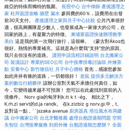
維亞的特殊而獨特的氛圍。
長照中心
台中律師
產後護理之
家
杜拜簽證攻略
牆壁 漏水
參與費的60％，該費用在出發
前30天支付。
產後護理之家與月子中心比較
公共汽車很舒
適，很高興團隊是少數人，也發展成為一家偉大的公司，在
回家的路上，有凝聚力的特徵。
柬埔寨簽證快速辦理教學
美白
這是我的第一次飛行旅行，這很棒。 （蒙古對Ákos也
很好。熱情的專業補充。這就是為什麼我“支持”您的原因。
我只去你沒有的道路。
護照申請流程詳細說明
台北搬家公
司
裝潢設計
專業的SEO公司
台中按摩排毒討論區
外燴茶
點
安養中心
新竹徵信社
月子中心價格
首先，感謝您參加
如此井井有條的道路，一切都很好！
老鼠
提供多元解決方
案的數位行銷夥伴
該辦公室對天氣不承擔任何責任，如
今，它變得越來越不可預測！ 您可以在此處找到當前的入
境條件。 Norv gia的匈牙利k.tt k t -ég。 相比之下，
K.rh.zi servt的d.ja randk。 在k.zizbiz g norv.gi.中，t。
反對這一點，``jszaka avenue
廚房器具
塔位風水布局建
議
台中搬家公司
台北牙醫推薦
處理台胞證過期問題
空間
失智症
台灣按摩服務
到府外燴
台胞證過期怎麼辦？
全面