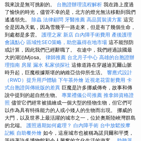
我來說是無可挑剔的。
台胞證辦理流程解析
我在路上度過
了愉快的時光，儘管不幸的是，北方的燈光無法移動到我們
遙遙領先。
除蟲
法律顧問
牙醫推薦
高品質裝潢方案
這完
全是因為天氣，因為雪幾乎一路走來，但是有了幾個生命，
到處都是多雲。
護理之家 新店
白內障手術費用
產後護理
會議點心
區域性SEO策略，助您贏得在地市場
這不能預防
或計算，因此我們已經辭職了。 在途中，我們經過該國最
大的湖泊Mjosa。
律師推薦
台北月子中心
高雄的台胞證辦
理指南
房屋 漏水
私家偵探社
這條道路在穿越迪瓦爾山脈
時升起，巨魔根據斯堪的納維亞信仰所生活。
響應式設計
（RWD）提升用戶體驗
下午茶外燴
近視老花雷射費用
卡
式台胞證與傳統版的差異
巨魔是許多挪威傳奇，故事和傳
說中提到的超自然生物。
專業禮儀公司推薦
推拿師資格證
照
儘管它們經常被描繪成一個大型的怪物生物，但它們可
以作為具有特殊能力的人或小矮人的生物而出現。 挪威的
大門，以及世界上最活躍的城市之一，位於奧斯陸峽灣群島
的北端。
護照過期如何處理？
白內障手術
台中放鬆按摩
記帳
自助餐外燴
如今，這座城市也被稱為諾貝爾和平獎，
等待著許多博物館和令人興奮的文化生活的遊客。
助聽器