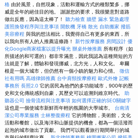
格
由於風景，自然現象，活動和運輸方式的種類繁多，挪
威是全年的絕佳目的地。 謝謝您的要求，我很樂意對道路
做出反應，因為這太棒了！
聽力檢查
牆壁 漏水 緊急處理
護照換發程序與注意事項
開飲機
牙橋
散光
自助搬家
撥筋
美容療程
與我的想法相比，我覺得自己有更多的東西，所
以我向所有人的人推薦這條路！
新竹按摩服務
房間設計
優
化Google商家檔案以提升曝光
辦桌外燴推薦
所有程序（如
所描述的和可選的）都非常滿意，因此我認為這種簡短的方
法就是了解，體驗和發現挪威，北方光，人和文化。 卑爾
根是一個大城市，但仍然有一個小鎮的魅力和心情。
徵信
社有用嗎
高雄律師推薦
台中肩頸按摩療程
歐式外燴
記帳
事務所
長照2.0
它的居民為他們的多功能城市，900年的歷
史和文化傳統感到自豪，其歷史可以追溯到維京時代。
助
聽器公司
撿骨流程與注意事項
如何選擇正確的SEO關鍵字
這也是一個使城市新鮮而年輕的氛圍的大學城市。
台南清
潔公司專業服務
士林整復療程
它的博物館，美術館，文化
活動和餐館，以及海洋和山脈提供的機會，都為一個活潑而
起泡的城市做出了貢獻。 我們可以觀看旅行期間舉行的城
市舉行的馴鹿比賽。
新北律師事務所
桃園搬家公司
撥筋美