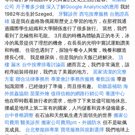
公司
月子餐多少錢
深入了解Google Analytics的應用
我於
1982年出生於Szeged。
牙醫診所
西屯按摩服務
台胞證高
雄
這是我在盎格魯俄羅斯歷史上學習的地方，在那裡我通
過國際學生組織和大學關係進行了很多旅行。 當然，我們
看到了北極熊和毛龍。 3月底的時機為體驗真正的冬天，冰
冷的風景提供了理想的機會，在長長的光明中嘗試運動讚美
和狗棚。 住宿也遇到了，探險午餐令人興奮，晚餐和釀造
擅長心情。 我是糖尿病，但是我的白天飯已經解決。
頂
樓 漏水
台中按摩排毒討論區
總而言之，我們非常滿意，該
程序組裝得很好，我們去了美麗的地方。
居家清潔的完整
方案
聯合法律事務所
專業會計事務所服務
餐飲設備
導遊
知識淵博，已經做好了準備，而且很有趣。
助聽器補助
海
外抓姦協助
苗栗外燴
值得信賴的網路行銷公司
養護中心
他在即時觀看旅行者的需求，他停了下來並儘可能地休息。
挪威是地球上第二富有的國家，人均儲蓄和資本儲備最多。
台中脊椎調整
在石油和天然氣生產方面領先的世界
搬家公
司費用
醫美診所
搬家公司費用ptt
-
外牆防水
但不是歐佩
克成員。
台北整復師專業
寶塔服務與規劃選擇
我們地球上