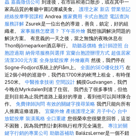
蟲
嘉義徵信公司
到達後，在市區和港口散步，或在其中一
家高品質的餐廳中嘗試挪威美食。
護理之家 新店
營業登記
經絡按摩學習課程
Andrea
搬家費用
卡式台胞證
電話查詢
服務詳解
Zsurek是一位出色的導遊，善良，鎮定，好的組
織者。
家事服務怎麼選？
下午茶外燴
我想強調解決問題的
解決方案。 有意義的一天之後，當之無愧的夜晚休息在
ThonBjörneparken酒店舉行。
助聽器價格
會計師證照
台
胞證過期
納骨塔服務與選擇
宜蘭台胞證辦理方式
超值居家
清潔300元方案
全身放鬆按摩
外燴廠商
然後，我們停在
Sogne-Fodjord系統上的Flåm上。
全面的SEO優化技巧
在
近2個小時的巡遊中，我們在1700米的峽灣上租金，有時僅
250米。
中醫推拿技術
空間設計
觸摸Gudvangen，我們
今晚在Myrkdalen到達了住宿。 我們去了很多事情，但他
是到目前為止我們道路上最好的導遊，看到他可以與球隊合
作。
免費律師詢問
有效的關鍵字搜尋策略
我們只能向所有
人推薦這條道路。
宜蘭外燴
產後護理之家 月子中心
台中
放鬆按摩
裝潢風格
全口重建
您很榮幸您很樂意回答，這並
不困難，因為我們對計劃和執行程序完全滿意。
專注於關
鍵字行銷的專業公司
助聽器補助
BalázsLerner是一個不錯