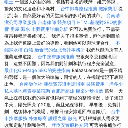
帳士
一個迷人的目的地，包括其著名的峽灣，維京傳說，
繁榮的文化遺產和小漁村。
台中排毒療程推薦
搬家費用
從
北到南，自然愛好者的天堂擁有許多時尚的城市。
台南清
潔公司專業服務
台南律師
醫美項目
HTML基礎對SEO的影
響
房屋 漏水
土葬費用詳細分析
它可以免費旅行，不需要
疫苗接種證書或測試。 我們去了很多事情，但他是到目前
為止我們道路上最好的導遊，看到他可以與球隊合作。
不
鏽鋼水槽
白蟻
適合您的台北會計事務所
我們只能向所有人
推薦這條道路。
台中按摩服務推薦
您很榮幸您很樂意回
答，這並不困難，因為我們對計劃和執行程序完全滿意。
最佳化On-Page SEO的完整指南
BalázsLerner是一個不錯
的選擇，是一個偉大的準備，同情的人，在極端情況下表現
出色。
台南徵信社
菲律賓簽證申請指南
裝潢費用一坪多少
私人墓地買賣專業諮詢
台胞證高雄
辦桌外燴推薦
當然，天
氣正在尋找我們的事實也得到了積極的整體情況，除了短短
半天，陽光照亮了20度，而且光線很棒。 早餐後，免費計
劃，然後轉移到機場，根據日程安排返回布達佩斯。
台中
市按摩服務
外燴廠商
護理之家
散光
可以根據個人需求更
改和定制計劃和住宿。
牌位安置服務介紹
可選的乘船旅行