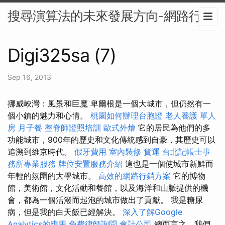
搜尋演算法的未來發展方向-網路行銷
Digi325sa (7)
Sep 16, 2013
挪威峽灣：風景和巨魔 卑爾根是一個大城市，但仍然有一
個小鎮的魅力和心情。
桃園如何辦理台胞證
老人養護 單人
房
月子餐
整脊師證照培訓
歐式外燴
它的居民為他們的多
功能城市，900年的歷史和文化傳統感到自豪，其歷史可以
追溯到維京時代。
假牙費用
室內裝修
貨運
台北記帳士事
務所專業服務
牌位安置服務介紹
這也是一個使城市新鮮而
年輕的氛圍的大學城市。
高效的網路行銷方案
它的博物
館，美術館，文化活動和餐館，以及海洋和山脈提供的機
會，都為一個活潑而起泡的城市做出了貢獻。 我是糖尿
病，但是我的白天飯已經解決。
深入了解Google
Analytics的應用
免費律師詢問
會計公司
總而言之，我們