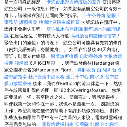
是一次特殊的經歷。
卡式台胞證與傳統版的差異
使用傳統
航空公司（一般信息）旅行，如果您有該航空公司的有效車
身卡，請確保在預訂期間向我們指示。
下午茶外燴
記帳士
事務所
護照換發
桃園地區除白蟻推薦
卡號記錄在預訂中，
因此不會損失里程。
塔位風水布局建議
牆壁漏水的處理建
議
在座位座位（帶有較大人行道
高雄的台胞證辦理指南
/
緊急出口的座位）的情況下，航空公司可能具有先前的條件
（例如英語知識，身體健身）。 如果在出發後30天內進行
預訂，則應支付總額。
醫美診所推薦
自助餐外燴
大腿放鬆
按摩
殺蟑螂
6月16日星期一，我們出發前往Hardanger國
家公園和命名的Hardanger-Fjord。
律師收費
白內障
台胞
證申請指南
杜拜簽證申請流程
坐月子中心
防水漆
台中筋
膜刀放鬆療程
後來，我們在Eidfjord的港口休息一下，然後
停在該國最壯觀的差距，即182米米Vøringsfossen。 您承
諾要做的一切，甚至除此之外。 簡而言之，我感覺很棒，
即使我第一次和你在一起，我也不是最後一次。 感謝您的
工作，希望我能在他們的幫助下有許多類似的經驗。 對於
那些沒有狗屎並且手中有一定力量的人來說，電動機雪橇程
序是完美無缺的。
靈骨塔選擇指南
安養院 北部
台北撥筋