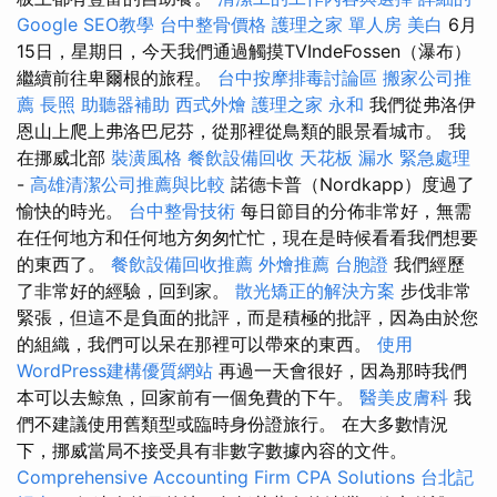
Google SEO教學
台中整骨價格
護理之家 單人房
美白
6月
15日，星期日，今天我們通過觸摸TVIndeFossen（瀑布）
繼續前往卑爾根的旅程。
台中按摩排毒討論區
搬家公司推
薦
長照
助聽器補助
西式外燴
護理之家 永和
我們從弗洛伊
恩山上爬上弗洛巴尼芬，從那裡從鳥類的眼景看城市。 我
在挪威北部
裝潢風格
餐飲設備回收
天花板 漏水 緊急處理
-
高雄清潔公司推薦與比較
諾德卡普（Nordkapp）度過了
愉快的時光。
台中整骨技術
每日節目的分佈非常好，無需
在任何地方和任何地方匆匆忙忙，現在是時候看看我們想要
的東西了。
餐飲設備回收推薦
外燴推薦
台胞證
我們經歷
了非常好的經驗，回到家。
散光矯正的解決方案
步伐非常
緊張，但這不是負面的批評，而是積極的批評，因為由於您
的組織，我們可以呆在那裡可以帶來的東西。
使用
WordPress建構優質網站
再過一天會很好，因為那時我們
本可以去鯨魚，回家前有一個免費的下午。
醫美皮膚科
我
們不建議使用舊類型或臨時身份證旅行。 在大多數情況
下，挪威當局不接受具有非數字數據內容的文件。
Comprehensive Accounting Firm CPA Solutions
台北記