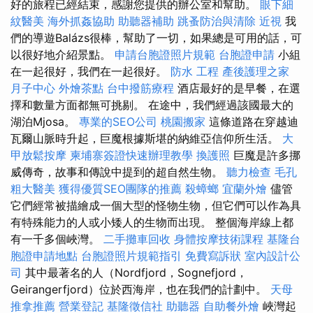
好的旅程已經結束，感謝您提供的辦公室和幫助。
眼下細
紋醫美
海外抓姦協助
助聽器補助
跳蚤防治與清除
近視
我
們的導遊Balázs很棒，幫助了一切，如果總是可用的話，可
以很好地介紹景點。
申請台胞證照片規範
台胞證申請
小組
在一起很好，我們在一起很好。
防水 工程
產後護理之家
月子中心
外燴茶點
台中撥筋療程
酒店最好的是早餐，在選
擇和數量方面都無可挑剔。 在途中，我們經過該國最大的
湖泊Mjosa。
專業的SEO公司
桃園搬家
這條道路在穿越迪
瓦爾山脈時升起，巨魔根據斯堪的納維亞信仰所生活。
大
甲放鬆按摩
柬埔寨簽證快速辦理教學
換護照
巨魔是許多挪
威傳奇，故事和傳說中提到的超自然生物。
聽力檢查
毛孔
粗大醫美
獲得優質SEO團隊的推薦
殺蟑螂
宜蘭外燴
儘管
它們經常被描繪成一個大型的怪物生物，但它們可以作為具
有特殊能力的人或小矮人的生物而出現。 整個海岸線上都
有一千多個峽灣。
二手攤車回收
身體按摩技術課程
基隆台
胞證申請地點
台胞證照片規範指引
免費寫訴狀
室內設計公
司
其中最著名的人（Nordfjord，Sognefjord，
Geirangerfjord）位於西海岸，也在我們的計劃中。
天母
推拿推薦
營業登記
基隆徵信社
助聽器
自助餐外燴
峽灣起