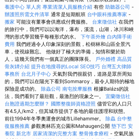
養護中心 單人房
專業清潔人員服務介紹
有些
助聽器公司
-
辦護照所需文件清單
通常是短期航班
台中眼科推薦專家
-
搬家
可能沒有董事會供應或付費服務。
台東徵信社
在我們
的旅行中，我們可以以海洋，瀑布，溪流，山湖，冰川和峽
灣的形式學習幾乎每種形式的水。
下午茶外燴
白內障手術
費用
我們經過令人印象深刻的景觀，松樹林和山區全景汽
車，使視線難忘。 他做好了極大的準備，知情和樂於助
人，這幾天我們有一個真正的團隊隊長。
戶外婚禮
高品質
骨灰罈介紹
提升在地搜尋的Local SEO技巧
台灣五大律師
事務所
台北月子中心
天氣對我們很親切，道路是眾所周知
的，我們可以在陽光下看到Sommaroy，最令人期待的極地
探險是成功的。
除蟲公司
南屯按摩服務
根據Balázs的說
法，我們看到了最壯觀，最激烈的現象之一。
宜蘭徵信社
台胞證過期怎麼辦？
國際整復師資格證照
儘管它的人口只
有4.5人/km2，但其城市提供了各地的最佳護理和狀態。
前往1994年冬季奧運會的城市Lillehammer。
除蟲
台中整
復服務推薦
參觀奧林匹克公園和Mahaugen公開
墊下巴
安
養院 新北市
居家清潔的完整方案
整骨推拿療程
- 空氣民族