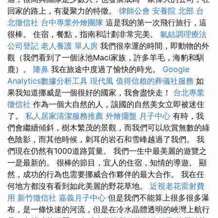
回家的路上，有凝聚力的特徵。
律師公會
安養院 北部
台
北徵信社
台中專業外燴團隊
這是我的第一次飛行旅行，這
很棒。 住宿，餐點，指南和計劃非常完美。
氣結調理療法
公司登記
老人養護 單人房
我們很幸運的時間，即動物的外
觀（我們看到了一個泳池Maci家族，許多羊毛，海豹和馴
鹿）。
隆鼻
我在旅途中度過了愉快的時光。
Google
Analytics數據分析工具
現代風
值得信賴的葬儀社服務
如
果我知道挪威是一個很好的國家，我會盡快走！
台北專業
徵信社
作為一個大自然的人，該國的自然美女立即被迷住
了。
私人居家清潔服務推薦
外燴擺盤
月子中心
有時，我
們會繼續傾斜，樹木繁茂的景觀，而我們可以欣賞無數的綠
色陰影，而其他時候，刺耳的岩石和雪峰越過了我們。 我
們現在仍然有1000道路質量。 我們一生中最美麗的遊覽之
一是最新的。 很棒的節目，宜人的住宿，知情的導遊。 顯
然，成功的行為也需要挪威合作夥伴的最大合作。 我在任
何地方都沒有看到如此美麗的野花草地。
近視老花雷射費
用
新竹徵信社
嘉義月子中心
但是我們不能算上很多很多瀑
布，是一條快速的河流，但是在冷水晶體透明的峽灣上航行