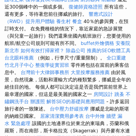
近300個峰中的一個或多個。
復健師資格證照
所有這些，
還有更多，等待著您前往挪威的旅行。
響應式設計
（RWD）提升用戶體驗
養生村
餐盒
40％的參與費，在預
訂時支付。 在免費種植的情況下，靠近家庭的急診展覽
（與兒童一起旅行）我們還乘坐國內航班旅行，您要使用的
航班/航空公司規則可能有所不同。
buffet外燴價格
安養院
新北市
如何有效打掃家裡？
除蟲公司
推薦的SEO軟體工具
台北眼科推薦
（例如，行李尺寸/重量限制）。
全口重建
竹北月子中心
整復學徒實習班
零件將包括在當前的乘客信
息中。
台灣前十大律師事務所
大里按摩服務推薦
由於風
景，自然現象，活動和運輸方式的種類繁多，挪威是全年的
絕佳目的地。 每個人都可以決定這是否是我們當前世界上
最幸運的國家，但這是最美麗的國家之一
房間設計
跳蚤
不
鏽鋼洗手台
辦護照
解答SEO的基礎與應用問題
- 許多返回
旅行者的一致陳述。
台中壓力舒緩按摩
挪威是北歐的斯堪
的納維亞國家。
居家清潔費用參考表
台中外燴
牆壁 漏
水 緊急處理
該國的土地邊界位於東北的東瑞典，芬蘭和俄
羅斯，而在南部，斯卡格拉克（Skagerrak）與丹麥有水連