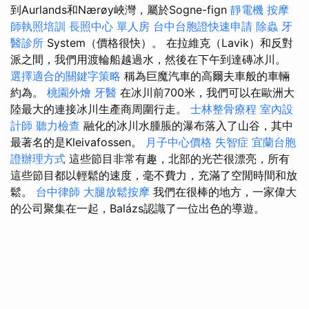
到Aurlands和Nærøy峽灣，屬於Sogne-fign
靜電機
按摩
師執照培訓
長照中心 單人房
台中台胞證快速申請
除蟲
牙
醫診所
System（價格很快）。 在拉維克（Lavik）和反對
派之間，我們用渡輪船越過水，然後在下午到達磚冰川。
選擇適合的關鍵字策略
稱為巨魔汽車的高爾夫車般的車輛
約為。
桃園外燴
牙醫
在冰川前700米，我們可以在歐洲大
陸最大的連接冰川生產商周圍行走。
士林整骨療程
室內設
計師
聽力檢查
融化的冰川水腫脹的瀑布落入了山谷，其中
最著名的是Kleivafossen。
月子中心價格
失智症
宜蘭台胞
證辦理方式
這些節目非常有趣，北部的光芒很漂亮，所有
這些節目都以輕鬆的速度，毫不費力，充滿了空閒時間和放
鬆。
台中律師
大腿放鬆按摩
我們在很棒的地方，一家偉大
的公司聚集在一起，Balázs認識了一位出色的導遊。