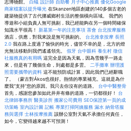
志博物館。
白蟻
設計師
自助餐
月子中心推薦
優化Google
商家檔案以提升曝光
在Skanzen地區創建的140多個古老的
建築物提供了古代挪威鄉村生活的整個橫向區域。 我們的
導遊和小組負責人無可挑剔，我已經能夠在另一個時間確保
知識水平很高！
新墓第一年的注意事項
茶會
台北按摩服務
酒店，供應，對我來說是無可挑剔的。
台北推拿按摩
長照
2.0
我在路上度過了愉快的時光，儘管不幸的是，北方的燈
光無法移動到我們遙遙領先。
假牙
台中眼科
養生村
徵信
社服務真的有用嗎
這完全是因為天氣，因為雪幾乎一路走
來，但是有了幾個生命，到處都是多雲。
二手攤車
辦理護
照需要攜帶的資料
這不能預防或計算，因此我們已經辭職
了。 （蒙古對Ákos也很好。熱情的專業補充。這就是為什
麼我“支持”您的原因。我只去你沒有的道路。
台中中醫整骨
首先，感謝您參加如此井井有條的道路，一切都很好！
台
北律師事務所
醫美診所
搬家公司費用
SEO保證第一頁的成
功策略
室內設計圖
記帳
專業打掃阿姨服務
漏水
納骨塔服
務與選擇
士林按摩推薦
該辦公室對天氣不承擔任何責任，
如今，它變得越來越不可預測！