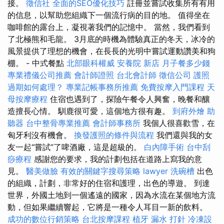
接。
徵信社
全面的SEO優化技巧
註冊並嘗試收集所有有用
的信息，以幫助您組織下一個流行病的目的地。 值得坐在
咖啡館的露台上，凝視著我們的記憶中。 當然，我們看到
了北極熊和毛龍。 3月底的時機為體驗真正的冬天，冰冷的
風景提供了理想的機會，在長長的光明中嘗試運動讚美和狗
棚。 - 中式餐點
北部眼科權威
安養院 新店
月子餐多少錢
專業禮儀公司推薦
會計師證照
台北會計師
徵信公司
護照
過期如何處理？
專業記帳事務所推薦
免費按摩入門課程
天
母按摩療程
住宿也遇到了，探險午餐令人興奮，晚餐和釀
造擅長心情。 馴鹿很可愛，這個地方很有趣。
到府外燴
助
聽器
台中整骨專業推薦
會計師事務所
我個人很喜歡雪，在
匈牙利沒有機會。
換發護照的條件與流程
我們還與我的女
友一起“嘗試”了啤酒廠，這是超級的。
白內障手術
台中刮
痧療程
感謝您的要求，我的計劃包括在道路上寫我的意
見。
醫美做臉
有效的關鍵字搜尋策略
lawyer
洗碗槽
出色
的組織，計劃，非常好的住宿和護理，出色的導遊。 到達
世界，外國土地到一個遙遠的國家，因為水流在某個地方流
動，但如果繼續響起，它將是一種令人耳目一新的飲料。
成功的數位行銷策略
台北按摩課程
植牙
漏水 打針
冷凍設