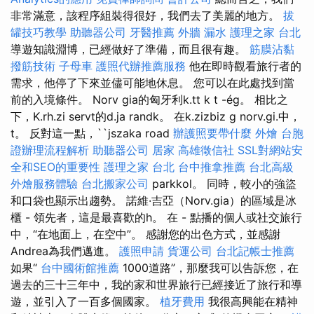
非常滿意，該程序組裝得很好，我們去了美麗的地方。
拔
罐技巧教學
助聽器公司
牙醫推薦
外牆 漏水
護理之家 台北
導遊知識淵博，已經做好了準備，而且很有趣。
筋膜沾黏
撥筋技術
子母車
護照代辦推薦服務
他在即時觀看旅行者的
需求，他停了下來並儘可能地休息。 您可以在此處找到當
前的入境條件。 Norv gia的匈牙利k.tt k t -ég。 相比之
下，K.rh.zi servt的d.ja randk。 在k.zizbiz g norv.gi.中，
t。 反對這一點，``jszaka road
辦護照要帶什麼
外燴
台胞
證辦理流程解析
助聽器公司
居家
高雄徵信社
SSL對網站安
全和SEO的重要性
護理之家 台北
台中推拿推薦
台北高級
外燴服務體驗
台北搬家公司
parkkol。 同時，較小的強盜
和口袋也顯示出趨勢。 諾維·吉亞（Norv.gia）的區域是冰
櫃 - 領先者，這是最喜歡的h。 在 - 點播的個人或社交旅行
中，“在地面上，在空中”。 感謝您的出色方式，並感謝
Andrea為我們邁進。
護照申請
貨運公司
台北記帳士推薦
如果“
台中國術館推薦
1000道路”，那麼我可以告訴您，在
過去的三十三年中，我的家和世界旅行已經接近了旅行和導
遊，並引入了一百多個國家。
植牙費用
我很高興能在精神