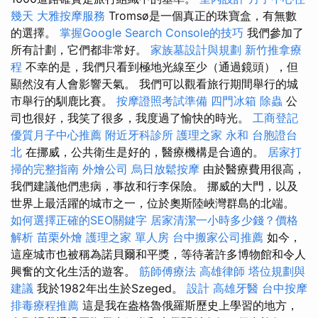
幾天
大雅按摩服務
Tromsø是一個真正的珠寶盒，有無數
的選擇。
掌握Google Search Console的技巧
我們參加了
所有計劃，它們都非常好。
家族墓設計與規劃
新竹推拿療
程
不幸的是，我們只看到極地光線至少（通過鏡頭），但
顯然沒有人會影響天氣。 我們可以觀看旅行期間舉行的城
市舉行的馴鹿比賽。
按摩證照考試準備
四門冰箱
除蟲
公
司也很好，我笑了很多，我度過了愉快的時光。
工商登記
優質月子中心推薦
附近牙科診所
護理之家 永和
台胞證台
北
在挪威，公共衛生是好的，醫療機構是合適的。
居家打
掃的完整指南
外燴公司
烏日放鬆按摩
由於醫療費用很高，
我們建議他們患病，事故和行李保險。 挪威的大門，以及
世界上最活躍的城市之一，位於奧斯陸峽灣群島的北端。
如何選擇正確的SEO關鍵字
居家清潔一小時多少錢？價格
解析
苗栗外燴
護理之家 單人房
台中搬家公司推薦
如今，
這座城市也被稱為諾貝爾和平獎，等待著許多博物館和令人
興奮的文化生活的遊客。
筋師傅療法
高雄律師
塔位規劃與
建議
我於1982年出生於Szeged。
設計
高雄牙醫
台中按摩
排毒療程推薦
這是我在盎格魯俄羅斯歷史上學習的地方，