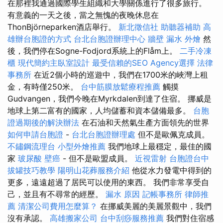
在那裡我通過國際學生組織和大學關係進行了很多旅行。
有意義的一天之後，當之無愧的夜晚休息在
ThonBjörneparken酒店舉行。
新北徵信社
助聽器補助
高
雄辦台胞證的方式
台北台胞證辦理中心
牆壁 漏水
外燴
然
後，我們停在Sogne-Fodjord系統上的Flåm上。
二手冷凍
櫃
現代簡約主臥室設計
最受信賴的SEO Agency選擇
法律
事務所
在近2個小時的巡遊中，我們在1700米的峽灣上租
金，有時僅250米。
台中筋膜放鬆療程推薦
觸摸
Gudvangen，我們今晚在Myrkdalen到達了住宿。 挪威是
地球上第二富有的國家，人均儲蓄和資本儲備最多。
台胞
證過期後的解決辦法
在石油和天然氣生產方面領先的世界
如何申請台胞證
-
台北台胞證辦理處
但不是歐佩克成員。
不鏽鋼流理台
小型外燴推薦
我們地球上最穩定，最佳的國
家
玻尿酸
壁癌
- 但不是歐盟成員。
近視雷射
台胞證台中
拔罐技巧教學
陽明山花葬服務介紹
他從水力發電中得到的
更多，遠遠超過了居民可以使用的東西。 我們非常享受自
己，並且有不尋常的經歷。
漏水 原因
記帳事務所
律師推
薦
清潔公司費用怎麼算？
在挪威美麗的美麗景觀中，我們
沒有承認。
高雄搬家公司
台中刮痧服務推薦
我們對住宿感