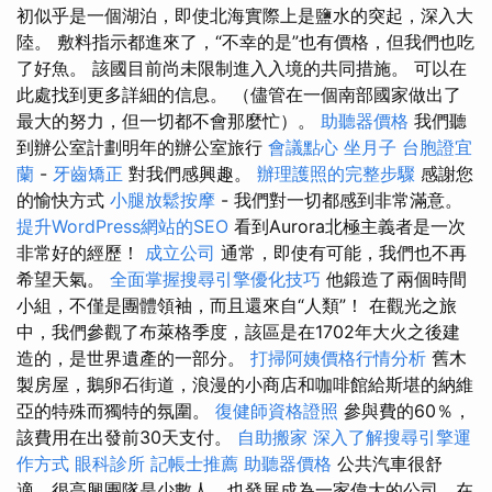
初似乎是一個湖泊，即使北海實際上是鹽水的突起，深入大
陸。 敷料指示都進來了，“不幸的是”也有價格，但我們也吃
了好魚。 該國目前尚未限制進入入境的共同措施。 可以在
此處找到更多詳細的信息。 （儘管在一個南部國家做出了
最大的努力，但一切都不會那麼忙）。
助聽器價格
我們聽
到辦公室計劃明年的辦公室旅行
會議點心
坐月子
台胞證宜
蘭
-
牙齒矯正
對我們感興趣。
辦理護照的完整步驟
感謝您
的愉快方式
小腿放鬆按摩
- 我們對一切都感到非常滿意。
提升WordPress網站的SEO
看到Aurora北極主義者是一次
非常好的經歷！
成立公司
通常，即使有可能，我們也不再
希望天氣。
全面掌握搜尋引擎優化技巧
他鍛造了兩個時間
小組，不僅是團體領袖，而且還來自“人類”！ 在觀光之旅
中，我們參觀了布萊格季度，該區是在1702年大火之後建
造的，是世界遺產的一部分。
打掃阿姨價格行情分析
舊木
製房屋，鵝卵石街道，浪漫的小商店和咖啡館給斯堪的納維
亞的特殊而獨特的氛圍。
復健師資格證照
參與費的60％，
該費用在出發前30天支付。
自助搬家
深入了解搜尋引擎運
作方式
眼科診所
記帳士推薦
助聽器價格
公共汽車很舒
適，很高興團隊是少數人，也發展成為一家偉大的公司，在