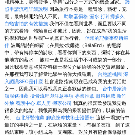
和精神上，身體疲倦，等待“四分之一方式”的機會回家。
護
照申請流程詳細說明
因為旅行本身是一種冒險，藝術，充
電，最終與開始的人不同。
助聽器價格
漏水 打針撐多久
白蟻害怕的有效措施
我們不僅在看到世界，而且要以不同
的方式看待，體驗自己和彼此，因此，旨在成為“我的生活
哲學和我的世界觀”中的真正旅行者。
信賴的記帳事務所夥
伴
波斯語詩的細節（在貝拉·埃爾德（BélaErd）的翻譯
中，帶有轉錄本的詩歌，看看你剩下的東西，彌補了你在其
他地方的薪水。 旅程一直是我生活中不可或缺的一部分，
因此我很樂意將莫斯科碩士學位介紹給我的外交貿易職業，
在那裡我可以了解當地學生的偉大俄羅斯。
台胞證桃園
深
入認識SEO是什麼
社會道路指南現在已成為我的主要活動
之一，因此我可以尋找我真正喜歡做的麵包。
台中居家清
潔服務推薦
撿骨流程與注意事項
專業推拿
眼科權威
新竹
外燴
養護中心 單人房
搬家公司
我真的很喜歡發現我見過
很多次的地點，我很高興為我的乘客提供新的，以前的信
息。
台北牙醫推薦
腳底按摩技術士證照班
這樣一場旅行中
最好的事情之一是，在經驗的重量下，有很多友誼，到了道
路結束時，該小組成為一支團隊。 對於具有協會保修徽標