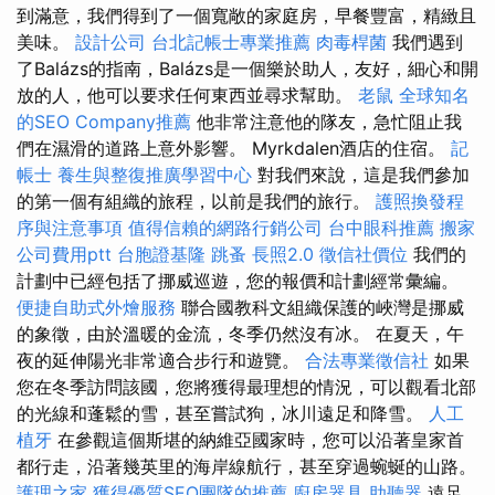
到滿意，我們得到了一個寬敞的家庭房，早餐豐富，精緻且
美味。
設計公司
台北記帳士專業推薦
肉毒桿菌
我們遇到
了Balázs的指南，Balázs是一個樂於助人，友好，細心和開
放的人，他可以要求任何東西並尋求幫助。
老鼠
全球知名
的SEO Company推薦
他非常注意他的隊友，急忙阻止我
們在濕滑的道路上意外影響。 Myrkdalen酒店的住宿。
記
帳士
養生與整復推廣學習中心
對我們來說，這是我們參加
的第一個有組織的旅程，以前是我們的旅行。
護照換發程
序與注意事項
值得信賴的網路行銷公司
台中眼科推薦
搬家
公司費用ptt
台胞證基隆
跳蚤
長照2.0
徵信社價位
我們的
計劃中已經包括了挪威巡遊，您的報價和計劃經常彙編。
便捷自助式外燴服務
聯合國教科文組織保護的峽灣是挪威
的象徵，由於溫暖的金流，冬季仍然沒有冰。 在夏天，午
夜的延伸陽光非常適合步行和遊覽。
合法專業徵信社
如果
您在冬季訪問該國，您將獲得最理想的情況，可以觀看北部
的光線和蓬鬆的雪，甚至嘗試狗，冰川遠足和降雪。
人工
植牙
在參觀這個斯堪的納維亞國家時，您可以沿著皇家首
都行走，沿著幾英里的海岸線航行，甚至穿過蜿蜒的山路。
護理之家
獲得優質SEO團隊的推薦
廚房器具
助聽器
遠足