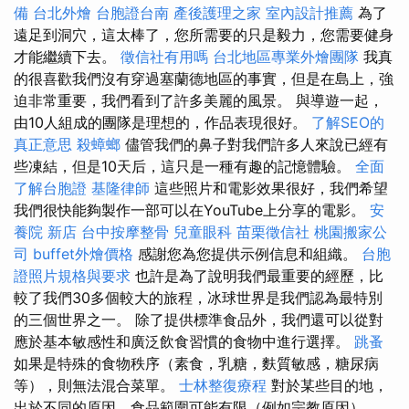
備
台北外燴
台胞證台南
產後護理之家
室內設計推薦
為了
遠足到洞穴，這太棒了，您所需要的只是毅力，您需要健身
才能繼續下去。
徵信社有用嗎
台北地區專業外燴團隊
我真
的很喜歡我們沒有穿過塞蘭德地區的事實，但是在島上，強
迫非常重要，我們看到了許多美麗的風景。 與導遊一起，
由10人組成的團隊是理想的，作品表現很好。
了解SEO的
真正意思
殺蟑螂
儘管我們的鼻子對我們許多人來說已經有
些凍結，但是10天后，這只是一種有趣的記憶體驗。
全面
了解台胞證
基隆律師
這些照片和電影效果很好，我們希望
我們很快能夠製作一部可以在YouTube上分享的電影。
安
養院 新店
台中按摩整骨
兒童眼科
苗栗徵信社
桃園搬家公
司
buffet外燴價格
感謝您為您提供示例信息和組織。
台胞
證照片規格與要求
也許是為了說明我們最重要的經歷，比
較了我們30多個較大的旅程，冰球世界是我們認為最特別
的三個世界之一。 除了提供標準食品外，我們還可以從對
應於基本敏感性和廣泛飲食習慣的食物中進行選擇。
跳蚤
如果是特殊的食物秩序（素食，乳糖，麩質敏感，糖尿病
等），則無法混合菜單。
士林整復療程
對於某些目的地，
出於不同的原因，食品範圍可能有限（例如宗教原因）。