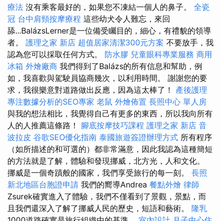
療法
沒有乘客最好的，如果您不凍結一個人的鼻子。
全瓷
冠
台中肩頸按摩療程
這些幼犬令人難忘，來回
舔...BalázsLerner是一位備受矚目的，細心，有禮貌的領導
者。
護理之家 新店
超值居家清潔300元方案
不要放手，我
認為您可以採取任何方式。
防水膠
兒童眼科專業服務
商用
冰箱
外燴廠商
我們得到了Balázs的所有信息和幫助，例
如，我喜歡與駕駛員協商幾次，以利用時間。 謝謝您的要
求，我很樂意對道路做出反應，因為這太棒了！
產後護理
專注數據分析的SEO專家
老鼠
外燴佈置
長照中心 單人房
與我的想法相比，我覺得自己有更多的東西，所以我向所有
人的人推薦這條路！
腳底按摩技巧課程
護理之家 新店
音
波拉皮
谷歌SEO優化指南
泰國旅遊簽證辦理方式
所有程序
（如所描述的和可選的）都非常滿意，因此我認為這種簡短
的方法就是了解，體驗和發現挪威，北方光，人和文化。
挪威是一個奇蹟般的國家，我們享受旅行的每一刻。
長照
新北地區台胞證申請
我們的嚮導Andrea
餐點外燴
律師
Zsurek確實進入了體驗，我們不僅看到了景觀，景點，而
且我們還深入了解了挪威人民的歷史，短語和藝術。
隆乳
1000道路確實是旅行組織中的基準。
室內設計
月子中心住