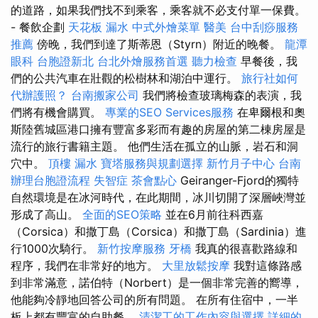
的道路，如果我們找不到乘客，乘客就不必支付單一保費。
- 餐飲企劃
天花板 漏水
中式外燴菜單
醫美
台中刮痧服務
推薦
傍晚，我們到達了斯蒂恩（Styrn）附近的晚餐。
龍潭
眼科
台胞證新北
台北外燴服務首選
聽力檢查
早餐後，我
們的公共汽車在壯觀的松樹林和湖泊中運行。
旅行社如何
代辦護照？
台南搬家公司
我們將檢查玻璃梅森的表演，我
們將有機會購買。
專業的SEO Services服務
在卑爾根和奧
斯陸舊城區港口擁有豐富多彩而有趣的房屋的第二棟房屋是
流行的旅行書籍主題。 他們生活在孤立的山脈，岩石和洞
穴中。
頂樓 漏水
寶塔服務與規劃選擇
新竹月子中心
台南
辦理台胞證流程
失智症
茶會點心
Geiranger-Fjord的獨特
自然環境是在冰河時代，在此期間，冰川切開了深層峽灣並
形成了高山。
全面的SEO策略
並在6月前往科西嘉
（Corsica）和撒丁島（Corsica）和撒丁島（Sardinia）進
行1000次騎行。
新竹按摩服務
牙橋
我真的很喜歡路線和
程序，我們在非常好的地方。
大里放鬆按摩
我對這條路感
到非常滿意，諾伯特（Norbert）是一個非常完善的嚮導，
他能夠冷靜地回答公司的所有問題。 在所有住宿中，一半
板上都有豐富的自助餐。
清潔工的工作內容與選擇
詳細的