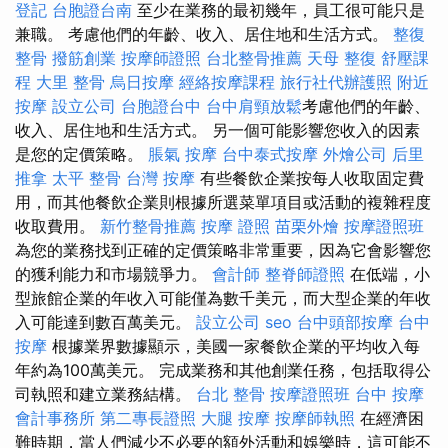
登記
台胞證台南
至少在業務的最初幾年，員工很可能只是
兼職。 考慮他們的年齡、收入、居住地和生活方式。
整復
整骨
撥筋創業
按摩師證照
台北整骨推薦
天母 整復
舒壓課
程
大里 整骨
烏日按摩
經絡按摩課程
旅行社代辦護照
附近
按摩
設立公司
台胞證台中
台中肩頸放鬆
考慮他們的年齡、
收入、居住地和生活方式。 另一個可能影響您收入的因素
是您的定價策略。
脹氣 按摩
台中泰式按摩
外燴公司
后里
推拿
太平 整骨
台灣 按摩
有些餐飲企業按每人收取固定費
用，而其他餐飲企業則根據所選菜單項目或活動的複雜程度
收取費用。
新竹整骨推薦
按摩 證照
苗栗外燴
按摩證照班
為您的業務找到正確的定價策略非常重要，因為它會影響您
的獲利能力和市場競爭力。
會計師
整脊師證照
在低端，小
型旅館企業的年收入可能僅為數千美元，而大型企業的年收
入可能達到數百萬美元。
設立公司
seo
台中頭部按摩
台中
按摩
根據業界數據顯示，美國一家餐飲企業的平均收入每
年約為100萬美元。 完成業務和其他創業任務，包括取得公
司執照和建立業務結構。
台北 整骨
按摩證照班
台中 按摩
會計事務所
第二專長證照
大腿 按摩
按摩師執照
在經濟困
難時期，當人們減少不必要的額外活動和娛樂時，這可能不