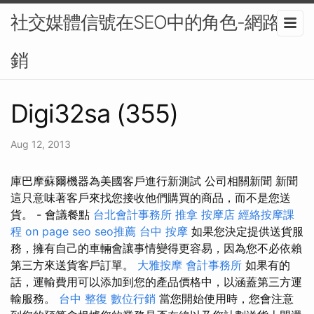
社交媒體信號在SEO中的角色-網路行
銷
Digi32sa (355)
Aug 12, 2013
庫巴摩蘇爾機器為美國客戶進行新測試 公司相關新聞 新聞
這只意味著客戶來找您接收他們購買的商品，而不是您送
貨。 - 會議餐點
台北會計事務所
推拿
按摩店
經絡按摩課
程
on page seo
seo推薦
台中 按摩
如果您決定提供送貨服
務，擁有自己的車輛會讓事情變得更容易，因為您不必依賴
第三方來送貨客戶訂單。
大雅按摩
會計事務所
如果有的
話，運輸費用可以添加到您的產品價格中，以涵蓋第三方運
輸服務。
台中 整復
數位行銷
當您開始使用時，您會注意