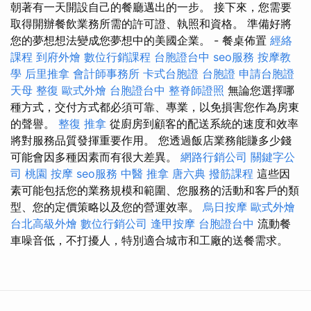
朝著有一天開設自己的餐廳邁出的一步。 接下來，您需要
取得開辦餐飲業務所需的許可證、執照和資格。 準備好將
您的夢想想法變成您夢想中的美國企業。 - 餐桌佈置
經絡
課程
到府外燴
數位行銷課程
台胞證台中
seo服務
按摩教
學
后里推拿
會計師事務所
卡式台胞證
台胞證
申請台胞證
天母 整復
歐式外燴
台胞證台中
整脊師證照
無論您選擇哪
種方式，交付方式都必須可靠、專業，以免損害您作為房東
的聲譽。
整復 推拿
從廚房到顧客的配送系統的速度和效率
將對服務品質發揮重要作用。 您透過飯店業務能賺多少錢
可能會因多種因素而有很大差異。
網路行銷公司
關鍵字公
司
桃園 按摩
seo服務
中醫 推拿
唐六典
撥筋課程
這些因
素可能包括您的業務規模和範圍、您服務的活動和客戶的類
型、您的定價策略以及您的營運效率。
烏日按摩
歐式外燴
台北高級外燴
數位行銷公司
逢甲按摩
台胞證台中
流動餐
車噪音低，不打擾人，特別適合城市和工廠的送餐需求。