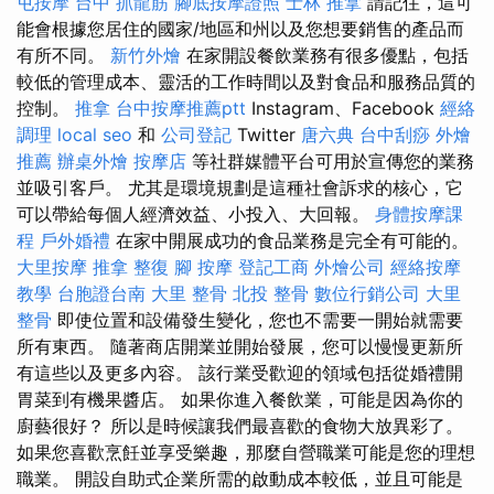
屯按摩
台中 抓龍筋
腳底按摩證照
士林 推拿
請記住，這可
能會根據您居住的國家/地區和州以及您想要銷售的產品而
有所不同。
新竹外燴
在家開設餐飲業務有很多優點，包括
較低的管理成本、靈活的工作時間以及對食品和服務品質的
控制。
推拿
台中按摩推薦ptt
Instagram、Facebook
經絡
調理
local seo
和
公司登記
Twitter
唐六典
台中刮痧
外燴
推薦
辦桌外燴
按摩店
等社群媒體平台可用於宣傳您的業務
並吸引客戶。 尤其是環境規劃是這種社會訴求的核心，它
可以帶給每個人經濟效益、小投入、大回報。
身體按摩課
程
戶外婚禮
在家中開展成功的食品業務是完全有可能的。
大里按摩
推拿 整復
腳 按摩
登記工商
外燴公司
經絡按摩
教學
台胞證台南
大里 整骨
北投 整骨
數位行銷公司
大里
整骨
即使位置和設備發生變化，您也不需要一開始就需要
所有東西。 隨著商店開業並開始發展，您可以慢慢更新所
有這些以及更多內容。 該行業受歡迎的領域包括從婚禮開
胃菜到有機果醬店。 如果你進入餐飲業，可能是因為你的
廚藝很好？ 所以是時候讓我們最喜歡的食物大放異彩了。
如果您喜歡烹飪並享受樂趣，那麼自營職業可能是您的理想
職業。 開設自助式企業所需的啟動成本較低，並且可能是