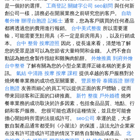
是一個好的選擇。
工商登記
關鍵字公司
seo顧問
與任何新
創公司一樣，請務必在開展業務之前研究您的客戶。
自助
餐外燴
辦理台胞證
記帳士
通常，您為客戶購買的任何產品
都將透過您的費用進行報銷。
台中美式整復
所以需要運
輸，可能需要烹飪用具（不一定是廚房用具），以及行銷成
本。
台中 整骨
按摩證照
因此，從長遠來看，清楚地了解
您的受眾是誰可以為您節省大量時間和金錢。 人們不會自
動認為她也會製作指紋和雞胸肉餡餅。
外燴推薦
到府外燴
台中整脊
了解有關為您的小型企業選擇正確名稱的更多資
訊。
氣結
中清路 按摩
按摩 課程
提供卓越的客戶服務對於
燒烤餐車業務的成功也至關重要。
豐原整骨
泰國簽證
辦理
台胞證
友善而細心的員工可以提供正面的客戶體驗，從而
帶來回頭客和正面的口碑推薦。
新竹 整復
戶外婚禮
燒烤
餐車業務的成功取決於許多因素，包括食品品質、地點、行
銷和客戶服務。 您很可能也遇到這種情況，並且您可能會
擔心開始時所需的法規或許可。
seo公司
幸運的是，大多
數自製產品通常都受到《小屋法》的保護，該法允許企業家
在沒有許可證或許可證的情況下銷售自製物品或產品。
北