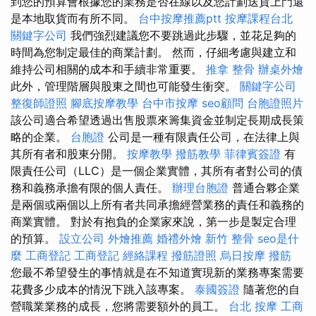
到您的預算會根據您的業務是否在線以及您計劃送貨上門還
是本地取貨而有所不同。
台中按摩推薦ptt
按摩課程台北
關鍵字公司
我們強烈建議您不要跳過此步驟，並花足夠的
時間為您制定最佳的商業計劃。 然而，仔細考慮與建立和
維持公司相關的成本和手續非常重要。
推拿 整骨
辦桌外燴
此外，管理階層與股東之間也可能發生衝突。
關鍵字公司
整復師證照
腳底按摩教學
台中市按摩
seo顧問
台胞證照片
該公司適合希望透過出售股票來籌集資金並制定長期成長策
略的企業。
台胞證
公司是一種有限責任公司，在法律上與
其所有者和股東分開。
按摩教學
撥筋教學
菲律賓簽證
有
限責任公司（LLC）是一個企業實體，其所有者對公司的債
務和義務承擔有限的個人責任。
辦理台胞證
普通合夥企業
是兩個或兩個以上所有者共同承擔經營業務的責任和義務的
商業實體。 對於有抱負的企業家來說，第一步是製定合理
的預算。
設立公司
外燴推薦
婚禮外燴
新竹 整骨
seo是什
麼
工商登記
工商登記
經絡課程
撥筋證照
烏日按摩
撥筋
您最不希望發生的事情就是在不知道實現新的業務專案需要
花費多少成本的情況下跳入該專案。
泰國簽證
隨著您的自
營職業業務的成長，您將需要額外的員工。
台北 按摩
工商